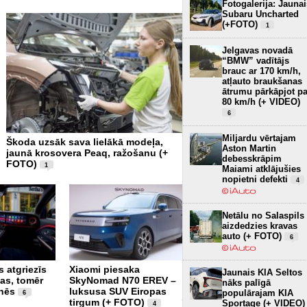
Fotogalerija: Jaunai
Subaru Uncharted
(+FOTO)
1
Jelgavas novadā
“BMW” vadītājs
brauc ar 170 km/h,
atļauto braukšanas
ātrumu pārkāpjot pa
80 km/h (+ VIDEO)
6
Miljardu vērtajam
Škoda uzsāk sava lielākā modeļa,
250 tonnas virs galvas - 
Aston Martin
jaunā krosovera Peaq, ražošanu (+
Zinātnes sala un Baltijā 
debesskrāpim
FOTO)
planetārijs (+ FOTO)
1
2
Maiami atklājušies
nopietni defekti
4
Netālu no Salaspils
aizdedzies kravas
auto (+ FOTO)
6
 atgriezīs
Xiaomi piesaka
Pirmajam super sporta
Jaunais KIA Seltos
gas, tomēr
SkyNomad N70 EREV –
auto pasaulē 60 gadi –
nāks palīgā
nēs
luksusa SUV Eiropas
Lamborghini piesaka
populārajam KIA
6
tirgum (+ FOTO)
īpašo versiju 99
Sportage (+ VIDEO)
4