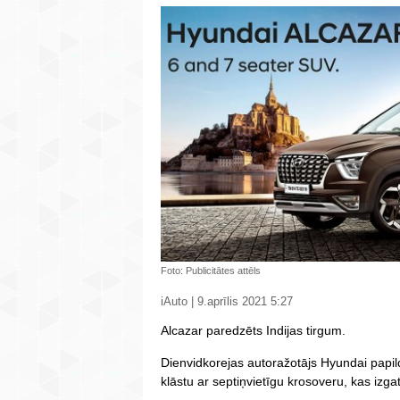
Foto: Publicitātes attēls
iAuto | 9.aprīlis 2021 5:27
Alcazar paredzēts Indijas tirgum.
Dienvidkorejas autoražotājs Hyundai papil
klāstu ar septiņvietīgu krosoveru, kas izg