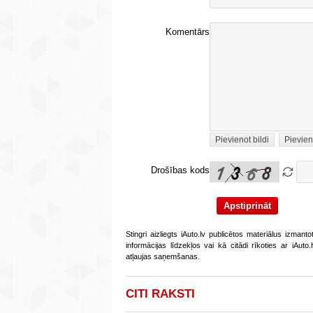
Komentārs
Pievienot bildi
Pievien
Drošības kods
Stingri aizliegts iAuto.lv publicētos materiālus izmant
informācijas līdzekļos vai kā citādi rīkoties ar iAut
atļaujas saņemšanas.
CITI RAKSTI