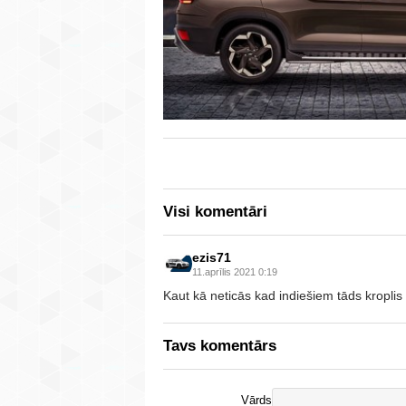
Visi komentāri
ezis71
11.aprīlis 2021 0:19
Kaut kā neticās kad indiešiem tāds kroplis p
Tavs komentārs
Vārds