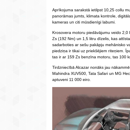
Aprīkojuma sarakstā ietilpst 10,25 collu mu
panorāmas jumts, klimata kontrole, digitāla
kameras un citi mūsdienīgi labumi.
Krosovera motoru piedāvājumu veido 2,0 li
Zs (192 Nm) un 1,5 litru dīzelis, kas attīs
sadarboties ar sešu pakāpju mehānisko v
piedziņa ir tikai uz priekšējiem riteņiem. 
tas ir ar 159 Zs benzīna motoru, tas 100
Tirdzniecībā Alcazar nonāks jau nākammē
Mahindra XUV500, Tata Safari un MG Hector
aptuveni 11 000 eiro.