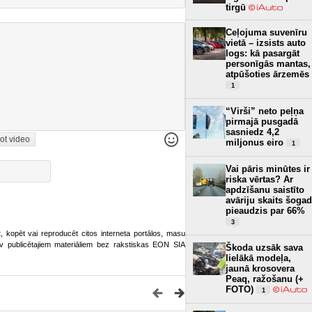
tirgū
Ceļojuma suvenīru
vietā – izsists auto
logs: kā pasargāt
personīgās mantas,
atpūšoties ārzemēs
1
“Virši” neto peļņa
pirmajā pusgadā
sasniedz 4,2
ot video
miljonus eiro
1
Vai pāris minūtes ir
riska vērtas? Ar
apdzīšanu saistīto
avāriju skaits šogad
pieaudzis par 66%
3
ot, kopēt vai reproducēt citos interneta portālos, masu
o.lv publicētajiem materiāliem bez rakstiskas EON SIA
Škoda uzsāk sava
lielākā modeļa,
jaunā krosovera
Peaq, ražošanu (+
FOTO)
1