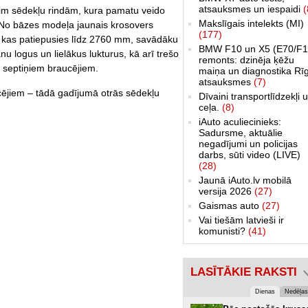
atsauksmes un iespaidi
(
 trim sēdekļu rindām, kura pamatu veido
Makslīgais intelekts (MI)
 No bāzes modeļa jaunais krosovers
(177)
, kas patiepusies līdz 2760 mm, savādāku
BMW F10 un X5 (E70/F1
u logus un lielākus lukturus, kā arī trešo
remonts: dzinēja ķēžu
at septiņiem braucējiem.
maiņa un diagnostika Rī
atsauksmes
(7)
ucējiem – tādā gadījumā otrās sēdekļu
Dīvaini transportlīdzekļi 
ceļa.
(8)
iAuto aculiecinieks:
Sadursme, aktuālie
negadījumi un policijas
darbs, sūti video (LIVE)
(28)
Jaunā iAuto.lv mobilā
versija 2026
(27)
Gaismas auto
(27)
Vai tiešām latvieši ir
komunisti?
(41)
LASĪTĀKIE RAKSTI
Dienas
Nedēļas