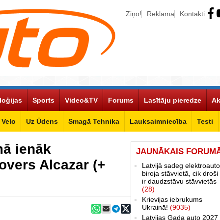
Ziņo!
Reklāma
Kontakti
loģijas
Sports
Video&TV
Forums
Lasītāju pieredze
Ak
Velo
Uz Ūdens
Smagā Tehnika
Lauksaimniecība
Testi
ā ienāk
JAUNĀKAIS FORUM
overs Alcazar (+
Latvijā sadeg elektroauto
biroja stāvvietā, cik droši 
ir daudzstāvu stāvvietās
(28)
Krievijas iebrukums
Ukrainā!
(9035)
Latvijas Gada auto 2027 