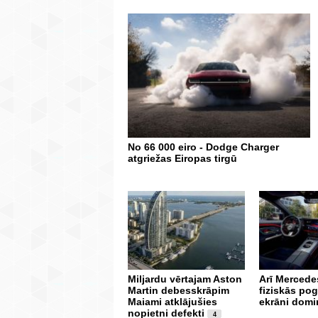
No 66 000 eiro - Dodge Charger
atgriežas Eiropas tirgū
Miljardu vērtajam Aston
Arī Mercedes
Martin debesskrāpim
fiziskās po
Maiami atklājušies
ekrāni domi
nopietni defekti
4