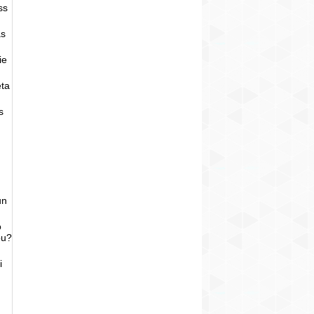
ss
as
ie
eta
s
un
o
bu?
i