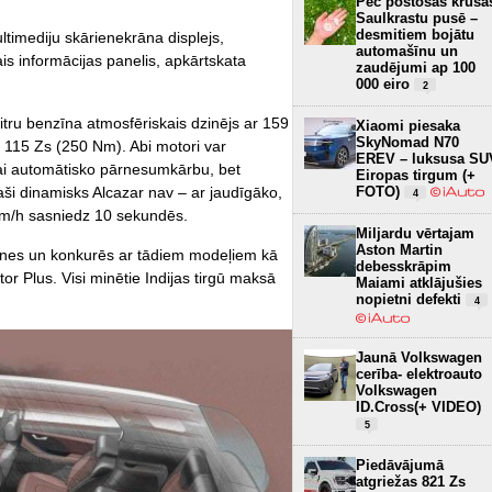
Pēc postošās krusa
Saulkrastu pusē –
desmitiem bojātu
ltimediju skārienekrāna displejs,
automašīnu un
is informācijas panelis, apkārtskata
zaudējumi ap 100
000 eiro
2
tru benzīna atmosfēriskais dzinējs ar 159
Xiaomi piesaka
SkyNomad N70
ta 115 Zs (250 Nm). Abi motori var
EREV – luksusa SU
ai automātisko pārnesumkārbu, bet
Eiropas tirgum (+
FOTO)
Īpaši dinamisks Alcazar nav – ar jaudīgāko,
4
 km/h sasniedz 10 sekundēs.
Miljardu vērtajam
Aston Martin
nes un konkurēs ar tādiem modeļiem kā
debesskrāpim
 Plus. Visi minētie Indijas tirgū maksā
Maiami atklājušies
nopietni defekti
4
Jaunā Volkswagen
cerība- elektroauto
Volkswagen
ID.Cross(+ VIDEO)
5
Piedāvājumā
atgriežas 821 Zs