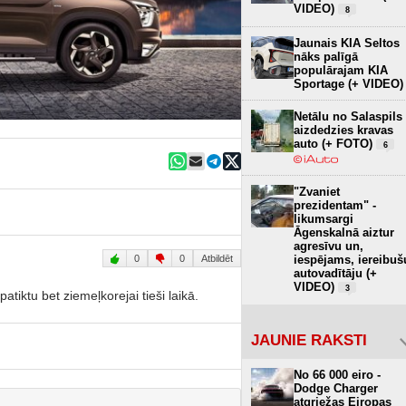
VIDEO)
8
Jaunais KIA Seltos
nāks palīgā
populārajam KIA
Sportage (+ VIDEO)
Netālu no Salaspils
aizdedzies kravas
auto (+ FOTO)
6
"Zvaniet
prezidentam" -
likumsargi
Āgenskalnā aiztur
agresīvu un,
iespējams, iereibuš
0
0
Atbildēt
autovadītāju (+
VIDEO)
3
atiktu bet ziemeļkorejai tieši laikā.
JAUNIE RAKSTI
No 66 000 eiro -
Dodge Charger
atgriežas Eiropas