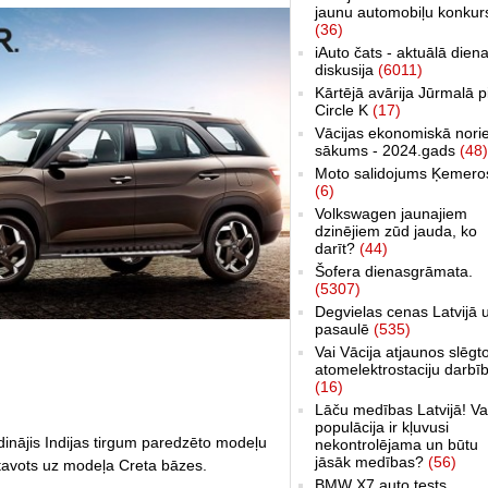
jaunu automobiļu konkur
(36)
iAuto čats - aktuālā dien
diskusija
(6011)
Kārtējā avārija Jūrmalā p
Circle K
(17)
Vācijas ekonomiskā nori
sākums - 2024.gads
(48)
Moto salidojums Ķemero
(6)
Volkswagen jaunajiem
dzinējiem zūd jauda, ko
darīt?
(44)
Šofera dienasgrāmata.
(5307)
Degvielas cenas Latvijā 
pasaulē
(535)
Vai Vācija atjaunos slēgt
atomelektrostaciju darbī
(16)
Lāču medības Latvijā! Va
populācija ir kļuvusi
dinājis Indijas tirgum paredzēto modeļu
nekontrolējama un būtu
jāsāk medības?
(56)
atavots uz modeļa Creta bāzes.
BMW X7 auto tests,