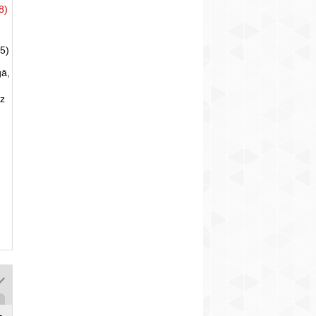
8)
5)
gā,
uz