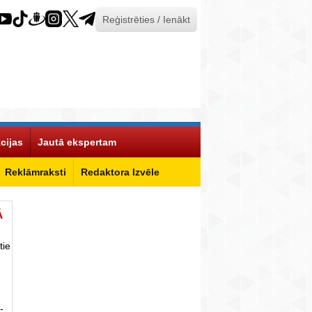
Reģistrēties / Ienākt
cijas
Jautā ekspertam
Reklāmraksti
Redaktora Izvēle
Ā
tie
-