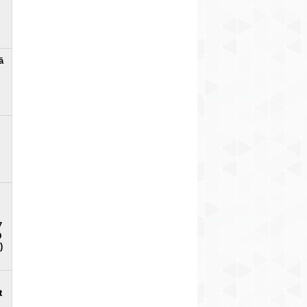
ā
7
D
)
t