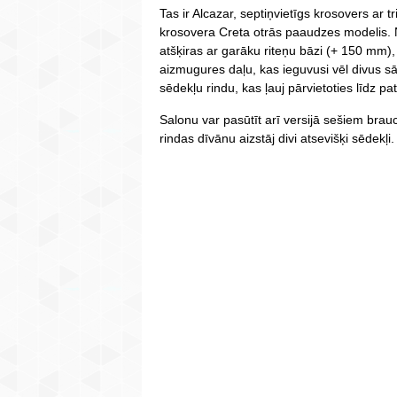
Tas ir Alcazar, septiņvietīgs krosovers ar
krosovera Creta otrās paaudzes modelis.
atšķiras ar garāku riteņu bāzi (+ 150 mm)
aizmugures daļu, kas ieguvusi vēl divus sān
sēdekļu rindu, kas ļauj pārvietoties līdz p
Salonu var pasūtīt arī versijā sešiem bra
rindas dīvānu aizstāj divi atsevišķi sēdekļi.