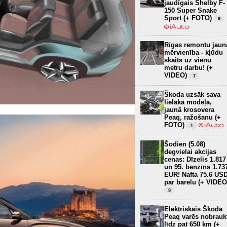
jaudīgais Shelby F-
150 Super Snake
Sport (+ FOTO)
9
Rīgas remontu jaun
mērvienība - kļūdu
skaits uz vienu
metru darbu! (+
VIDEO)
7
Škoda uzsāk sava
lielākā modeļa,
jaunā krosovera
Peaq, ražošanu (+
FOTO)
1
Šodien (5.08)
degvielai akcijas
cenas: Dīzelis 1.817
un 95. benzīns 1.73
EUR! Nafta 75.6 US
par barelu (+ VIDEO
9
Elektriskais Škoda
Peaq varēs nobrauk
līdz pat 650 km (+