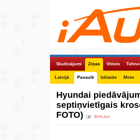
Sludinājumi
Ziņas
Vīriem
Tehno
Latvijā
Pasaulē
Izklaide
Moto
Hyundai piedāvājum
septiņvietīgais kros
FOTO)
1