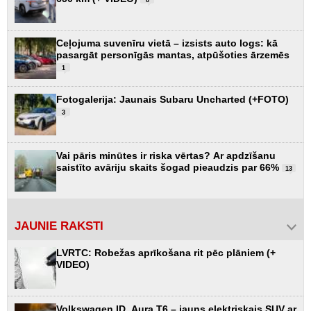
8
Ceļojuma suvenīru vietā – izsists auto logs: kā
pasargāt personīgās mantas, atpūšoties ārzemēs
1
Fotogalerija: Jaunais Subaru Uncharted (+FOTO)
3
Vai pāris minūtes ir riska vērtas? Ar apdzīšanu
saistīto avāriju skaits šogad pieaudzis par 66%
13
JAUNIE RAKSTI
LVRTC: Robežas aprīkošana rit pēc plāniem (+
VIDEO)
Volkswagen ID. Aura T6 – jauns elektriskais SUV ar