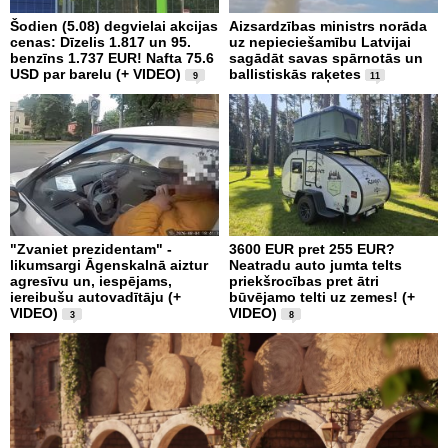
Šodien (5.08) degvielai akcijas
Aizsardzības ministrs norāda
cenas: Dīzelis 1.817 un 95.
uz nepieciešamību Latvijai
benzīns 1.737 EUR! Nafta 75.6
sagādāt savas spārnotās un
USD par barelu (+ VIDEO)
ballistiskās raķetes
9
11
"Zvaniet prezidentam" -
3600 EUR pret 255 EUR?
likumsargi Āgenskalnā aiztur
Neatradu auto jumta telts
agresīvu un, iespējams,
priekšrocības pret ātri
iereibušu autovadītāju (+
būvējamo telti uz zemes! (+
VIDEO)
VIDEO)
3
8