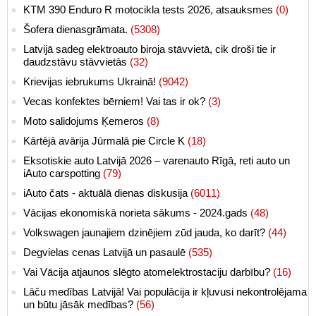
KTM 390 Enduro R motocikla tests 2026, atsauksmes
(0)
Šofera dienasgrāmata.
(5308)
Latvijā sadeg elektroauto biroja stāvvietā, cik droši tie ir
daudzstāvu stāvvietās
(32)
Krievijas iebrukums Ukrainā!
(9042)
Vecas konfektes bērniem! Vai tas ir ok?
(3)
Moto salidojums Ķemeros
(8)
Kārtējā avārija Jūrmalā pie Circle K
(18)
Eksotiskie auto Latvijā 2026 – varenauto Rīgā, reti auto un
iAuto carspotting
(79)
iAuto čats - aktuālā dienas diskusija
(6011)
Vācijas ekonomiskā norieta sākums - 2024.gads
(48)
Volkswagen jaunajiem dzinējiem zūd jauda, ko darīt?
(44)
Degvielas cenas Latvijā un pasaulē
(535)
Vai Vācija atjaunos slēgto atomelektrostaciju darbību?
(16)
Lāču medības Latvijā! Vai populācija ir kļuvusi nekontrolējama
un būtu jāsāk medības?
(56)