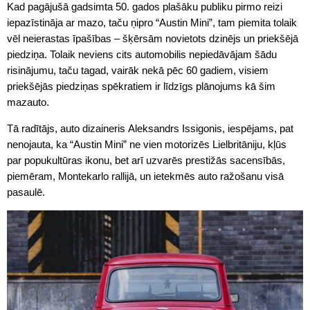
Kad pagājušā gadsimta 50. gados plašāku publiku pirmo reizi
iepazīstināja ar mazo, taču ņipro “Austin Mini”, tam piemita tolaik
vēl neierastas īpašības – šķērsām novietots dzinējs un priekšējā
piedziņa. Tolaik neviens cits automobilis nepiedāvājam šādu
risinājumu, taču tagad, vairāk nekā pēc 60 gadiem, visiem
priekšējās piedziņas spēkratiem ir līdzīgs plānojums kā šim
mazauto.
Tā radītājs, auto dizaineris Aleksandrs Issigonis, iespējams, pat
nenojauta, ka “Austin Mini” ne vien motorizēs Lielbritāniju, kļūs
par popukultūras ikonu, bet arī uzvarēs prestižās sacensībās,
piemēram, Montekarlo rallijā, un ietekmēs auto ražošanu visā
pasaulē.