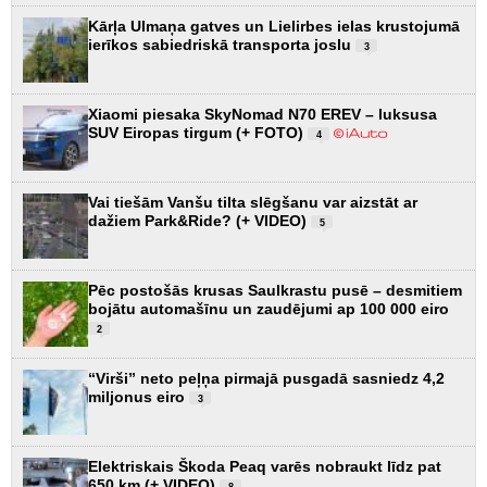
Kārļa Ulmaņa gatves un Lielirbes ielas krustojumā
ierīkos sabiedriskā transporta joslu
3
Xiaomi piesaka SkyNomad N70 EREV – luksusa
SUV Eiropas tirgum (+ FOTO)
4
Vai tiešām Vanšu tilta slēgšanu var aizstāt ar
dažiem Park&Ride? (+ VIDEO)
5
Pēc postošās krusas Saulkrastu pusē – desmitiem
bojātu automašīnu un zaudējumi ap 100 000 eiro
2
“Virši” neto peļņa pirmajā pusgadā sasniedz 4,2
miljonus eiro
3
Elektriskais Škoda Peaq varēs nobraukt līdz pat
650 km (+ VIDEO)