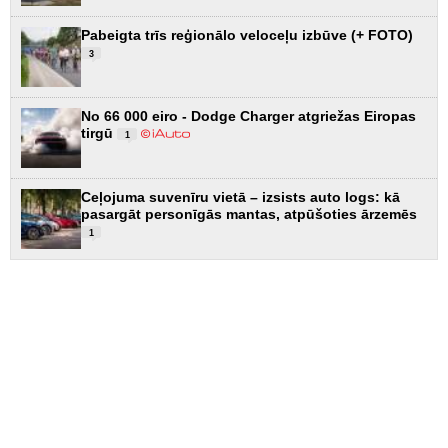
Pabeigta trīs reģionālo veloceļu izbūve (+ FOTO)
3
No 66 000 eiro - Dodge Charger atgriežas Eiropas
tirgū
1
Ceļojuma suvenīru vietā – izsists auto logs: kā
pasargāt personīgās mantas, atpūšoties ārzemēs
1