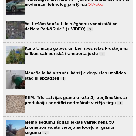
modernām tehnoloģijām Ķīnai
Vai tiešām Vanšu tilta slēgšanu var aizstāt ar
dažiem Park&Ride? (+ VIDEO)
5
Kārļa Ulmaņa gatves un Lielirbes ielas krustojumā
ierīkos sabiedriskā transporta joslu
3
Mēneša laikā aizturēti kārtējie degvielas uzpildes
staciju apzadzēji
1
KEM: Trīs Latvijas granulu ražotāji apņēmušies ar
produkciju prioritāri nodrošināt vietējo tirgu
1
Melno segumu šogad ieklās vairāk nekā 50
kilometros valsts vietējo autoceļu ar grants
segumu
3