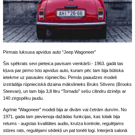
Pirmais luksusa apvidus auto “Jeep Wagoneer”
Šis spēkrats sevi pieteica pavisam vienkārši - 1963. gadā tas
kļuva par pirmo īsto apvidus auto, kuram pēc tam bija būtiska
ietekme uz pasaules rūpniecību. Pirmās paaudzes modeli
izstrādāja rūpnieciskā dizaina mākslinieks Bruks Stīvens (Brooks
Steevan), un tam bija 3,8 litru “Tornado” sešu cilindru dzinējs ar
140 zirgspēku jaudu.
Agrīnie “Wagoneer” modeļi bija ar divām vai četrām durvīm. No
1971. gada tam pievienoja dažādas funkcijas, kas tolaik bija
retums - augstas kvalitātes audio, kruīza kontrole, regulējams
stūres rats, regulējami sēdekļi un pat tonēti logi. Interjerā salonā