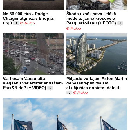
No 66 000 eiro - Dodge
Škoda uzsāk sava lielākā
Charger atgriežas Eiropas
modeļa, jaunā krosovera
tirgū
Peaq, ražošanu (+ FOTO)
1
1
Vai tiešām Vanšu tilta
Miljardu vērtajam Aston Martin
slēgšanu var aizstāt ar dažiem
debesskrāpim Maiami
Park&Ride? (+ VIDEO)
atklājušies nopietni defekti
5
6