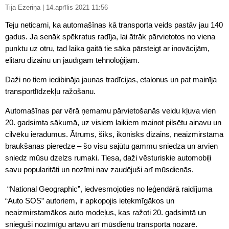
Tija Ezeriņa | 14.aprīlis 2021 11:56
Teju neticami, ka automašīnas kā transporta veids pastāv jau 140
gadus. Ja senāk spēkratus radīja, lai ātrāk pārvietotos no viena
punktu uz otru, tad laika gaitā tie sāka pārsteigt ar inovācijām,
elitāru dizainu un jaudīgām tehnoloģijām.
Daži no tiem iedibināja jaunas tradīcijas, etalonus un pat mainīja
transportlīdzekļu ražošanu.
Automašīnas par vērā ņemamu pārvietošanās veidu kļuva vien
20. gadsimta sākumā, uz visiem laikiem mainot pilsētu ainavu un
cilvēku ieradumus. Ātrums, šiks, ikonisks dizains, neaizmirstama
braukšanas pieredze – šo visu sajūtu gammu sniedza un arvien
sniedz mūsu dzelzs rumaki. Tiesa, daži vēsturiskie automobiļi
savu popularitāti un nozīmi nav zaudējuši arī mūsdienās.
“National Geographic”, iedvesmojoties no leģendārā raidījuma
“Auto SOS” autoriem, ir apkopojis ietekmīgākos un
neaizmirstamākos auto modeļus, kas ražoti 20. gadsimtā un
snieguši nozīmīgu artavu arī mūsdienu transporta nozarē.