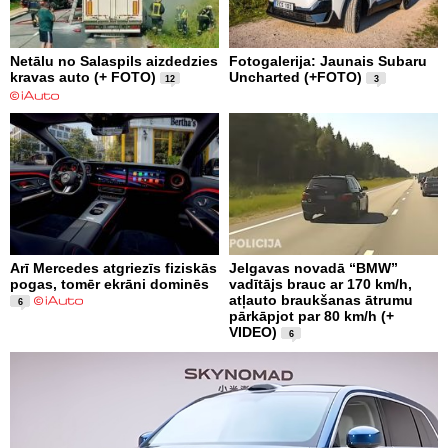
Netālu no Salaspils aizdedzies
Fotogalerija: Jaunais Subaru
kravas auto (+ FOTO)
Uncharted (+FOTO)
12
3
Arī Mercedes atgriezīs fiziskās
Jelgavas novadā “BMW”
pogas, tomēr ekrāni dominēs
vadītājs brauc ar 170 km/h,
atļauto braukšanas ātrumu
6
pārkāpjot par 80 km/h (+
VIDEO)
6