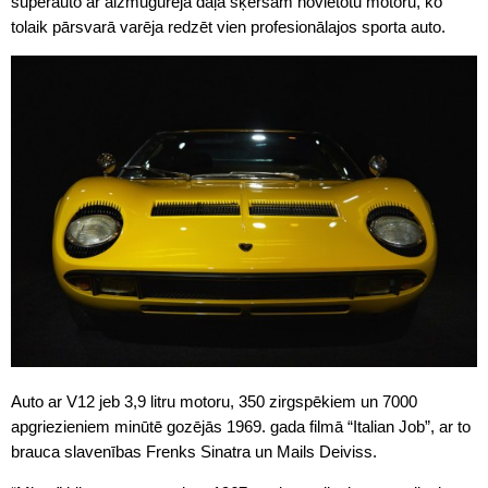
superauto ar aizmugurēja daļā šķērsām novietotu motoru, ko
tolaik pārsvarā varēja redzēt vien profesionālajos sporta auto.
Auto ar V12 jeb 3,9 litru motoru, 350 zirgspēkiem un 7000
apgriezieniem minūtē gozējās 1969. gada filmā “Italian Job”, ar to
brauca slavenības Frenks Sinatra un Mails Deiviss.