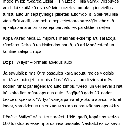
modelim jeb “Skārda Lizijai” (“Tin Lizzie”) bija vairāki virsbūves
veidi, tai skaitā kā divu sēdvietu dzelzs rumaks, piecvietīgs
tūristu auto un septiņvietīgs pilsētas automobilis. Spēkratu bija
vienkārši vadīt, tam nebija nepieciešama sarežģīta tehniskā
apkalpošana un ar to varēja pārvietoties pa sliktiem ceļiem.
Kopā vairāk nekā 15 miljonus mašīnas eksemplāru saražoja
rūpnīcas Detroitā un Hailendas parkā, kā arī Mančesterā un
kontinentālajā Eiropā.
Džips “Willys” – pirmais apvidus auto
Ja savulaik pirms Otrā pasaules kara nebūtu radies vieglais
militārais auto jeb pirmais džips “Willys”, tad diezin vai mēs
šodien runāt par leģendāro auto zīmolu “Jeep” un vēl nevar zināt,
kā izskatītos mūsu apvidus auto. Pagājušā gada 40. gados
bezceļu spēkrats “Willys” varēja pārvarēt jebkuru apvidu, izturēt
lodes, sprādzienus un dažādus skarbus braukšanas apstākļus.
Pēdējie “Willys” džipi tika saražoti 1946. gadā, kopā sasniedzot
600 tūkstošus eksemplārus visā pasaulē. Neskatoties uz savu