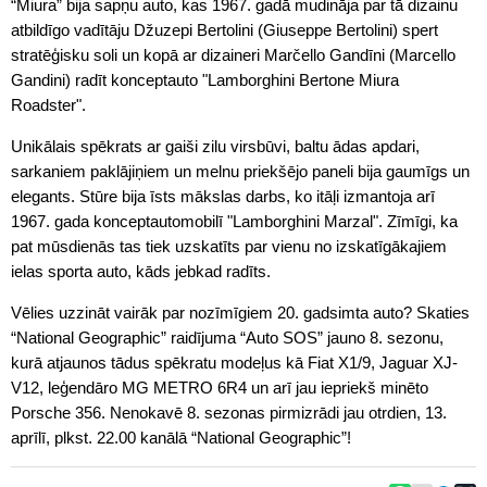
“Miura” bija sapņu auto, kas 1967. gadā mudināja par tā dizainu
atbildīgo vadītāju Džuzepi Bertolini (Giuseppe Bertolini) spert
stratēģisku soli un kopā ar dizaineri Marčello Gandīni (Marcello
Gandini) radīt konceptauto "Lamborghini Bertone Miura
Roadster".
Unikālais spēkrats ar gaiši zilu virsbūvi, baltu ādas apdari,
sarkaniem paklājiņiem un melnu priekšējo paneli bija gaumīgs un
elegants. Stūre bija īsts mākslas darbs, ko itāļi izmantoja arī
1967. gada konceptautomobilī "Lamborghini Marzal". Zīmīgi, ka
pat mūsdienās tas tiek uzskatīts par vienu no izskatīgākajiem
ielas sporta auto, kāds jebkad radīts.
Vēlies uzzināt vairāk par nozīmīgiem 20. gadsimta auto? Skaties
“National Geographic” raidījuma “Auto SOS” jauno 8. sezonu,
kurā atjaunos tādus spēkratu modeļus kā Fiat X1/9, Jaguar XJ-
V12, leģendāro MG METRO 6R4 un arī jau iepriekš minēto
Porsche 356. Nenokavē 8. sezonas pirmizrādi jau otrdien, 13.
aprīlī, plkst. 22.00 kanālā “National Geographic”!