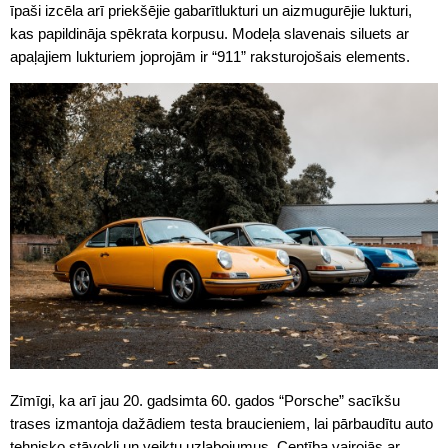
īpaši izcēla arī priekšējie gabarītlukturi un aizmugurējie lukturi,
kas papildināja spēkrata korpusu. Modeļa slavenais siluets ar
apaļajiem lukturiem joprojām ir “911” raksturojošais elements.
Zīmīgi, ka arī jau 20. gadsimta 60. gados “Porsche” sacīkšu
trases izmantoja dažādiem testa braucieniem, lai pārbaudītu auto
tehnisko stāvokli un veiktu uzlabojumus. Centība vairojās ar