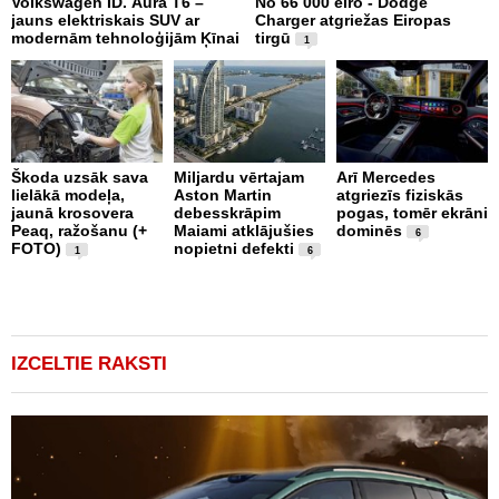
Volkswagen ID. Aura T6 –
No 66 000 eiro - Dodge
X
jauns elektriskais SUV ar
Charger atgriežas Eiropas
N
modernām tehnoloģijām Ķīnai
tirgū
E
1
Škoda uzsāk sava
Miljardu vērtajam
Arī Mercedes
lielākā modeļa,
Aston Martin
atgriezīs fiziskās
P
jaunā krosovera
debesskrāpim
pogas, tomēr ekrāni
g
Peaq, ražošanu (+
Maiami atklājušies
dominēs
r
6
FOTO)
nopietni defekti
p
1
6
v
IZCELTIE RAKSTI