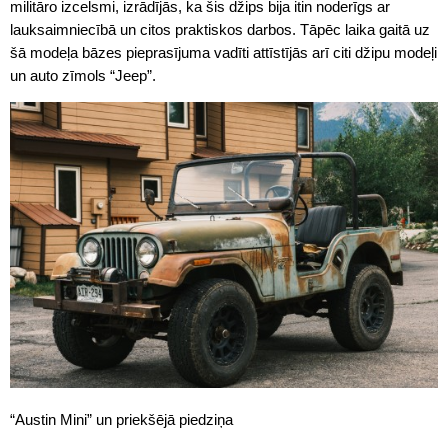
militāro izcelsmi, izrādījās, ka šis džips bija itin noderīgs ar
lauksaimniecībā un citos praktiskos darbos. Tāpēc laika gaitā uz
šā modeļa bāzes pieprasījuma vadīti attīstījās arī citi džipu modeļi
un auto zīmols “Jeep”.
“Austin Mini” un priekšējā piedziņa