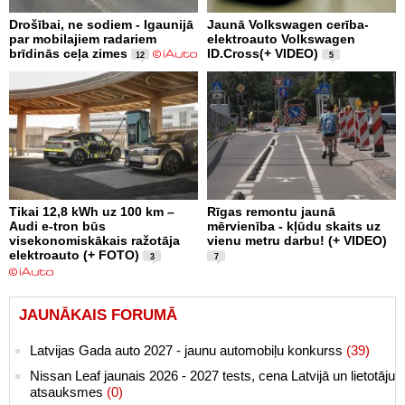
Drošībai, ne sodiem - Igaunijā
Jaunā Volkswagen cerība-
par mobilajiem radariem
elektroauto Volkswagen
brīdinās ceļa zimes
ID.Cross(+ VIDEO)
12
5
Tikai 12,8 kWh uz 100 km –
Rīgas remontu jaunā
Audi e-tron būs
mērvienība - kļūdu skaits uz
visekonomiskākais ražotāja
vienu metru darbu! (+ VIDEO)
elektroauto (+ FOTO)
3
7
JAUNĀKAIS FORUMĀ
Latvijas Gada auto 2027 - jaunu automobiļu konkurss
(39)
Nissan Leaf jaunais 2026 - 2027 tests, cena Latvijā un lietotāju
atsauksmes
(0)