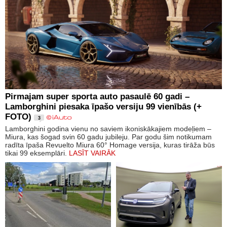
Pirmajam super sporta auto pasaulē 60 gadi –
Lamborghini piesaka īpašo versiju 99 vienībās (+
FOTO)
3
Lamborghini godina vienu no saviem ikoniskākajiem modeļiem –
Miura, kas šogad svin 60 gadu jubileju. Par godu šim notikumam
radīta īpaša Revuelto Miura 60° Homage versija, kuras tirāža būs
tikai 99 eksemplāri.
LASĪT VAIRĀK