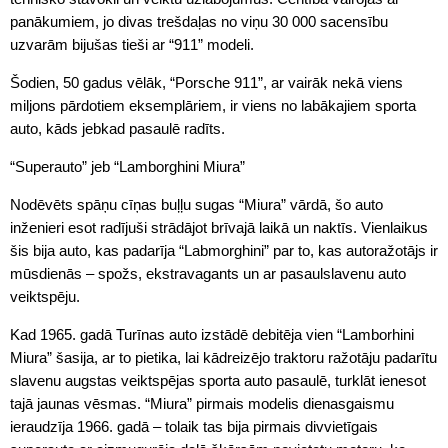
panākumiem, jo divas trešdaļas no viņu 30 000 sacensību
uzvarām bijušas tieši ar “911” modeli.
Šodien, 50 gadus vēlāk, “Porsche 911”, ar vairāk nekā viens
miljons pārdotiem eksemplāriem, ir viens no labākajiem sporta
auto, kāds jebkad pasaulē radīts.
“Superauto” jeb “Lamborghini Miura”
Nodēvēts spāņu cīņas buļļu sugas “Miura” vārdā, šo auto
inženieri esot radījuši strādājot brīvajā laikā un naktīs. Vienlaikus
šis bija auto, kas padarīja “Labmorghini” par to, kas autoražotājs ir
mūsdienās – spožs, ekstravagants un ar pasaulslavenu auto
veiktspēju.
Kad 1965. gadā Turīnas auto izstādē debitēja vien “Lamborhini
Miura” šasija, ar to pietika, lai kādreizējo traktoru ražotāju padarītu
slavenu augstas veiktspējas sporta auto pasaulē, turklāt ienesot
tajā jaunas vēsmas. “Miura” pirmais modelis dienasgaismu
ieraudzīja 1966. gadā – tolaik tas bija pirmais divvietīgais