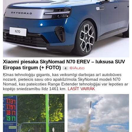
Xiaomi piesaka SkyNomad N70 EREV – luksusa SUV
Eiropas tirgum (+ FOTO)
4
Ķīnas tehnoloģiju gigants, kas veiksmīgi darbojas arī autobūves
nozarē, pieteicis savu otro apakšzīmola SkyNomad modeli N70
Nomad, kas pateicoties Range Extender tehnoloģijai var lepoties ar
kopējo sniedzamību līdz 1461 km.
LASĪT VAIRĀK