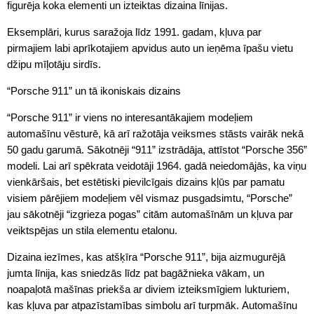
figurēja koka elementi un izteiktas dizaina līnijas.
Eksemplāri, kurus saražoja līdz 1991. gadam, kļuva par
pirmajiem labi aprīkotajiem apvidus auto un ieņēma īpašu vietu
džipu mīļotāju sirdīs.
“Porsche 911” un tā ikoniskais dizains
“Porsche 911” ir viens no interesantākajiem modeļiem
automašīnu vēsturē, kā arī ražotāja veiksmes stāsts vairāk nekā
50 gadu garumā. Sākotnēji “911” izstrādāja, attīstot “Porsche 356”
modeli. Lai arī spēkrata veidotāji 1964. gadā neiedomājās, ka viņu
vienkāršais, bet estētiski pievilcīgais dizains kļūs par pamatu
visiem pārējiem modeļiem vēl vismaz pusgadsimtu, “Porsche”
jau sākotnēji “izgrieza pogas” citām automašīnām un kļuva par
veiktspējas un stila elementu etalonu.
Dizaina iezīmes, kas atšķīra “Porsche 911”, bija aizmugurējā
jumta līnija, kas sniedzās līdz pat bagāžnieka vākam, un
noapaļotā mašīnas priekša ar diviem izteiksmīgiem lukturiem,
kas kļuva par atpazīstamības simbolu arī turpmāk. Automašīnu