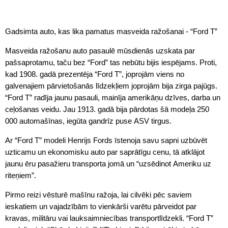
Gadsimta auto, kas lika pamatus masveida ražošanai - “Ford T”
Masveida ražošanu auto pasaulē mūsdienās uzskata par
pašsaprotamu, taču bez “Ford” tas nebūtu bijis iespējams. Proti,
kad 1908. gadā prezentēja “Ford T”, joprojām viens no
galvenajiem pārvietošanās līdzekļiem joprojām bija zirga pajūgs.
“Ford T” radīja jaunu pasauli, mainīja amerikāņu dzīves, darba un
ceļošanas veidu. Jau 1913. gadā bija pārdotas šā modeļa 250
000 automašīnas, iegūta gandrīz puse ASV tirgus.
Ar “Ford T” modeli Henrijs Fords īstenoja savu sapni uzbūvēt
uzticamu un ekonomisku auto par saprātīgu cenu, tā atklājot
jaunu ēru pasažieru transporta jomā un “uzsēdinot Ameriku uz
riteņiem”.
Pirmo reizi vēsturē mašīnu ražoja, lai cilvēki pēc saviem
ieskatiem un vajadzībām to vienkārši varētu pārveidot par
kravas, militāru vai lauksaimniecības transportlīdzekli. “Ford T”