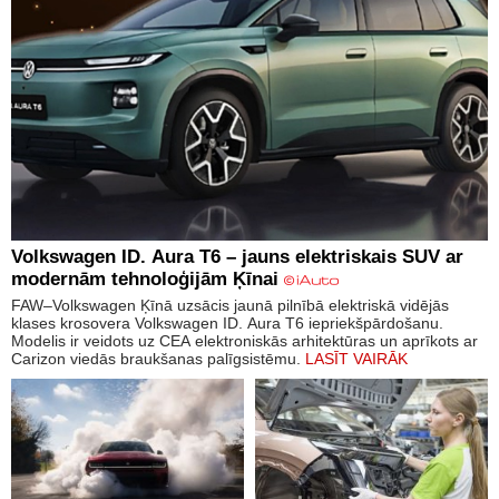
Volkswagen ID. Aura T6 – jauns elektriskais SUV ar
modernām tehnoloģijām Ķīnai
FAW–Volkswagen Ķīnā uzsācis jaunā pilnībā elektriskā vidējās
klases krosovera Volkswagen ID. Aura T6 iepriekšpārdošanu.
Modelis ir veidots uz CEA elektroniskās arhitektūras un aprīkots ar
Carizon viedās braukšanas palīgsistēmu.
LASĪT VAIRĀK