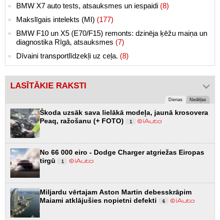
BMW X7 auto tests, atsauksmes un iespaidi
(8)
Makslīgais intelekts (MI)
(177)
BMW F10 un X5 (E70/F15) remonts: dzinēja ķēžu maiņa un
diagnostika Rīgā, atsauksmes
(7)
Dīvaini transportlīdzekļi uz ceļa.
(8)
LASĪTĀKIE RAKSTI
Dienas
Nedēļas
Škoda uzsāk sava lielākā modeļa, jaunā krosovera
Peaq, ražošanu (+ FOTO)
1
No 66 000 eiro - Dodge Charger atgriežas Eiropas
tirgū
1
Miljardu vērtajam Aston Martin debesskrāpim
Maiami atklājušies nopietni defekti
6