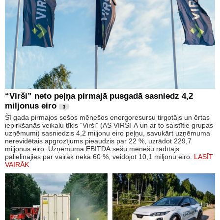
“Virši” neto peļņa pirmajā pusgadā sasniedz 4,2
miljonus eiro
3
Šī gada pirmajos sešos mēnešos energoresursu tirgotājs un ērtas
iepirkšanās veikalu tīkls “Virši” (AS VIRŠI-A un ar to saistītie grupas
uzņēmumi) sasniedzis 4,2 miljonu eiro peļņu, savukārt uzņēmuma
nerevidētais apgrozījums pieaudzis par 22 %, uzrādot 229,7
miljonus eiro. Uzņēmuma EBITDA sešu mēnešu rādītājs
palielinājies par vairāk nekā 60 %, veidojot 10,1 miljonu eiro.
LASĪT
VAIRĀK