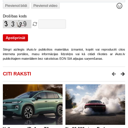
Pievienot bildi
Pievienot video
Drošības kods
Stingri aizliegts iAuto.lv publicētos materiālus izmantot, kopēt vai reproducēt citos
interneta portālos, masu informācijas līdzekļos vai kā citādi rīkoties ar iAuto.lv
publicētajiem materiāliem bez rakstiskas EON SIA atļaujas saņemšanas.
CITI RAKSTI