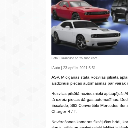
Foto: Ekrānbilde no Youtube.com
iAuto | 23.aprīlis 2021 5:51
ASV, Mičiganas štata Rozvilas pilsētā apla
aizdzinuši piecas automašīnas par vairāk 
Rozvilas pilsētā noziedznieki aplaupījuši 
tā uzreiz piecas dārgas automašīnas: Dod
Escalade, S63 Convertible Mercedes Ben
Charger R / T.
Novērošanas kameras fiksējušas brīdi, kad 
durvju stikls un noziedznieki iekļūst iekšte