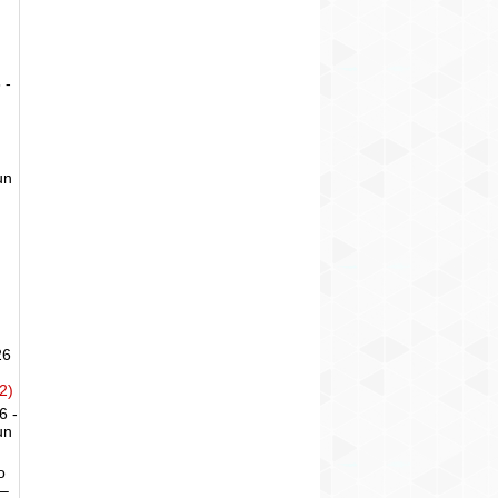
 -
un
26
2)
6 -
un
o
 –