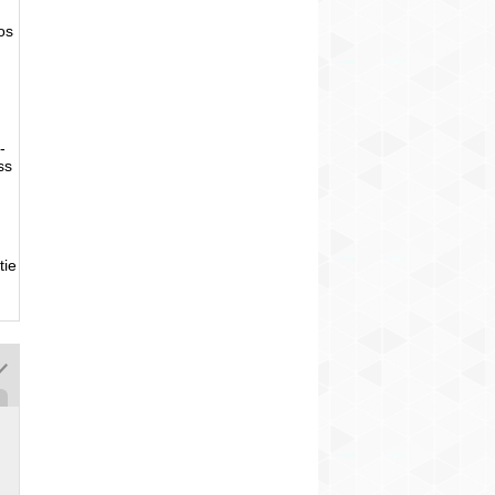
tos
-
ss
tie