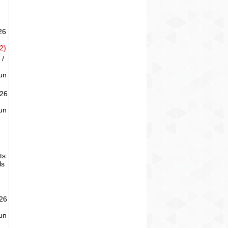
26
2)
 /
un
026
un
ts
ls
026
un