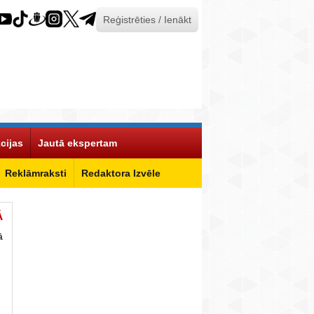
Reģistrēties / Ienākt
cijas
Jautā ekspertam
Reklāmraksti
Redaktora Izvēle
Ā
ā