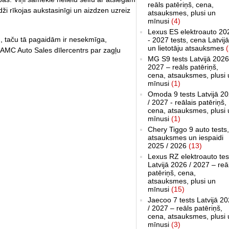
reāls patēriņš, cena,
i rīkojas aukstasinīgi un aizdzen uzreiz
atsauksmes, plusi un
mīnusi
(4)
Lexus ES elektroauto 20
u, taču tā pagaidām ir nesekmīga,
- 2027 tests, cena Latvijā
un lietotāju atsauksmes
(
AMC Auto Sales dīlercentrs par zagļu
MG S9 tests Latvijā 2026
2027 – reāls patēriņš,
cena, atsauksmes, plusi 
mīnusi
(1)
Omoda 9 tests Latvijā 2
/ 2027 - reālais patēriņš,
cena, atsauksmes, plusi 
mīnusi
(1)
Chery Tiggo 9 auto tests,
atsauksmes un iespaidi
2025 / 2026
(13)
Lexus RZ elektroauto tes
Latvijā 2026 / 2027 – reā
patēriņš, cena,
atsauksmes, plusi un
mīnusi
(15)
Jaecoo 7 tests Latvijā 2
/ 2027 – reāls patēriņš,
cena, atsauksmes, plusi 
mīnusi
(3)