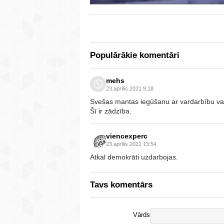
Populārākie komentāri
mehs
23.aprīlis 2021 9:18
Svešas mantas iegūšanu ar vardarbību vai
Šī ir zādzība.
viencexperc
23.aprīlis 2021 13:54
Atkal demokrāti uzdarbojas.
Tavs komentārs
Vārds