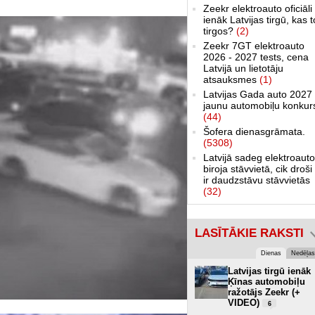
Zeekr elektroauto oficiāli
ienāk Latvijas tirgū, kas 
tirgos?
(2)
Zeekr 7GT elektroauto
2026 - 2027 tests, cena
Latvijā un lietotāju
atsauksmes
(1)
Latvijas Gada auto 2027 
jaunu automobiļu konkur
(44)
Šofera dienasgrāmata.
(5308)
Latvijā sadeg elektroauto
biroja stāvvietā, cik droši 
ir daudzstāvu stāvvietās
(32)
LASĪTĀKIE RAKSTI
Dienas
Nedēļas
Latvijas tirgū ienāk
Ķīnas automobiļu
ražotājs Zeekr (+
VIDEO)
6