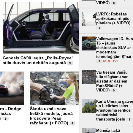
VIDEO)
6
LVRTC: Robežas
aprīkošana rit pēc
plāniem (+ VIDEO)
1
Volkswagen ID. Aur
T6 – jauns
elektriskais SUV ar
modernām
tehnoloģijām Ķīnai
Genesis GV90 iegūs „Rolls-Royce”
Miljardu vērtajam Aston Ma
2
stila durvis un debitēs augustā
debesskrāpim Maiami atkl
3
nopietni defekti
6
Vai tiešām Vanšu
tilta slēgšanu var
aizstāt ar dažiem
Park&Ride? (+
VIDEO)
9
Kārļa Ulmaņa gatve
un Lielirbes ielas
iro - Dodge
Škoda uzsāk sava
krustojumā ierīkos
riežas
lielākā modeļa, jaunā
Xiaomi piesaka
sabiedriskā
ū
krosovera Peaq,
SkyNomad N70 EREV –
transporta joslu
3
7
ražošanu (+ FOTO)
luksusa SUV Eiropas
1
tirgum (+ FOTO)
4
Mēneša laikā