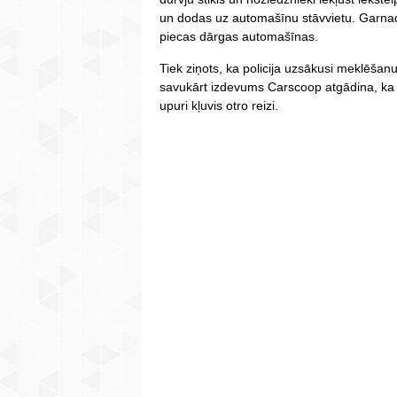
un dodas uz automašīnu stāvvietu. Garnadž
piecas dārgas automašīnas.
Tiek ziņots, ka policija uzsākusi meklēšan
savukārt izdevums Carscoop atgādina, ka 
upuri kļuvis otro reizi.