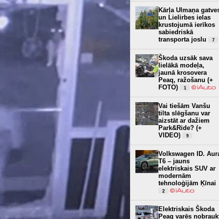
Kārļa Ulmaņa gatve
un Lielirbes ielas
krustojumā ierīkos
sabiedriskā
transporta joslu
7
Škoda uzsāk sava
lielākā modeļa,
jaunā krosovera
Peaq, ražošanu (+
FOTO)
1
Vai tiešām Vanšu
tilta slēgšanu var
aizstāt ar dažiem
Park&Ride? (+
VIDEO)
9
Volkswagen ID. Aur
T6 – jauns
elektriskais SUV ar
modernām
tehnoloģijām Ķīnai
2
Elektriskais Škoda
Peaq varēs nobrauk