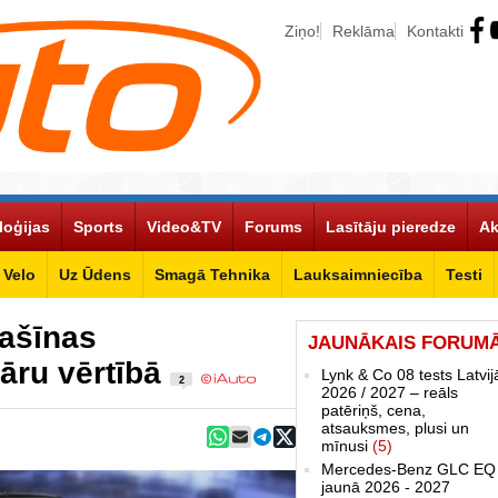
Ziņo!
Reklāma
Kontakti
loģijas
Sports
Video&TV
Forums
Lasītāju pieredze
Ak
Velo
Uz Ūdens
Smagā Tehnika
Lauksaimniecība
Testi
ašīnas
JAUNĀKAIS FORUM
lāru vērtībā
Lynk & Co 08 tests Latvij
2
2026 / 2027 – reāls
patēriņš, cena,
atsauksmes, plusi un
mīnusi
(5)
Mercedes-Benz GLC EQ
jaunā 2026 - 2027