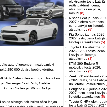
elektroauto tests Latvijā
reāls patēriņš, cena,
atsauksmes un plusi,
mīnusi
(8)
Nissan Leaf jaunais 2026
2027 elektro auto tests,
cena Latvijā un lietotāju
atsauksmes
(5)
Kia Seltos jaunais 2026 -
2027 tests, cena Latvijā 
lietotāju atsauksmes
(5)
Toyota Hilux elektroauto
2026 - 2027 tests, cena
Latvijā un lietotāju
atsauksmes
(3)
KTM 390 Enduro R
upīts auto dīlercentrs – noziedznieki
motocikla tests 2026,
nekā 250 000 dolāru kopējo vērtību.
atsauksmes
(2)
Zeekr 7X elektroauto 20
AMC Auto Sales dīlercentru, aizdzenot no
- 2027 tests, cena Latvijā
ge Challenger Scat Pack, Cadillac
un lietotāju atsauksmes
(
z, Dodge Challenger V6 un Dodge
Peugeot 408 jaunais 202
2027 tests, cena Latvijā 
lietotāju atsauksmes
(5)
Toyota C-HR+ elektroaut
nakts aizsegā tiek izsists ofisa ieejas
tests Latvijā 2026 / 2027
lpās. Viņi sameklē nelielu seifu ar atslēgām