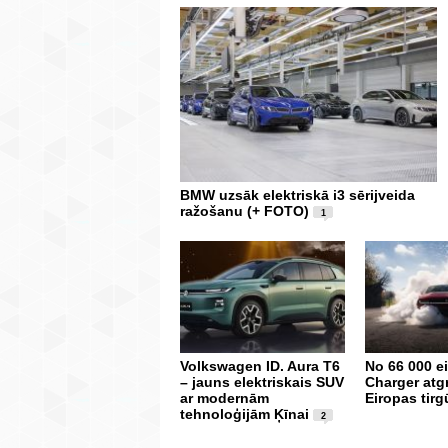
BMW uzsāk elektriskā i3 sērijveida
ražošanu (+ FOTO)
1
Volkswagen ID. Aura T6
No 66 000 e
– jauns elektriskais SUV
Charger atg
ar modernām
Eiropas tirg
tehnoloģijām Ķīnai
2