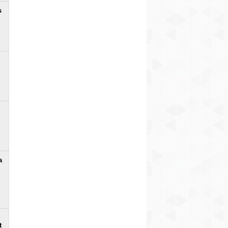
s
a
t