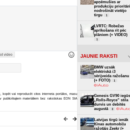
apņēmušies ar
produkciju prioritār
nodrošināt vietējo
tirgu
1
LVRTC: Robežas
aprīkošana rit pēc
plāniem (+ VIDEO)
1
ot video
JAUNIE RAKSTI
BMW uzsāk
elektriskā i3
sērijveida ražošanu
(+ FOTO)
1
ot, kopēt vai reproducēt citos interneta portālos, masu
Genesis GV90 iegū
o.lv publicētajiem materiāliem bez rakstiskas EON SIA
„Rolls-Royce” stila
durvis un debitēs
augustā
3
Latvijas tirgū ienāk
Ķīnas automobiļu
ražotājs Zeekr (+