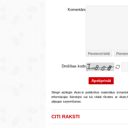
Komentārs
Pievienot bildi
Pievien
Drošības kods
Stingri aizliegts iAuto.lv publicētos materiālus izmant
informācijas līdzekļos vai kā citādi rīkoties ar iAut
atļaujas saņemšanas.
CITI RAKSTI