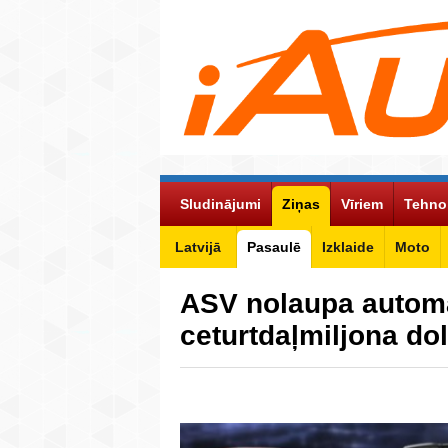
Sludinājumi
Ziņas
Vīriem
Tehno
Latvijā
Pasaulē
Izklaide
Moto
ASV nolaupa autom
ceturtdaļmiljona do