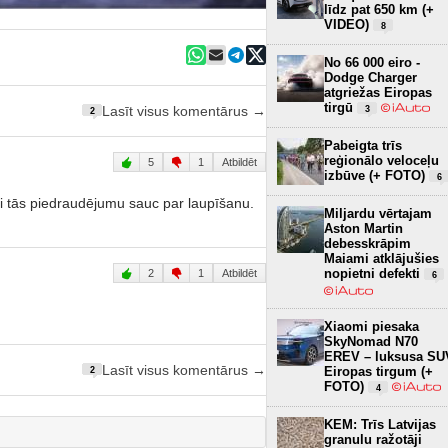
līdz pat 650 km (+
VIDEO)
8
No 66 000 eiro -
Dodge Charger
atgriežas Eiropas
tirgū
Lasīt visus komentārus →
3
2
Pabeigta trīs
reģionālo veloceļu
5
1
Atbildēt
izbūve (+ FOTO)
6
 tās piedraudējumu sauc par laupīšanu.
Miljardu vērtajam
Aston Martin
debesskrāpim
Maiami atklājušies
nopietni defekti
2
1
Atbildēt
6
Xiaomi piesaka
SkyNomad N70
EREV – luksusa SU
Lasīt visus komentārus →
Eiropas tirgum (+
2
FOTO)
4
KEM: Trīs Latvijas
granulu ražotāji