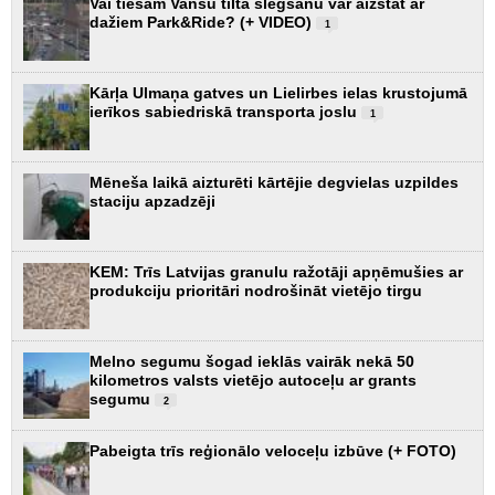
Vai tiešām Vanšu tilta slēgšanu var aizstāt ar
dažiem Park&Ride? (+ VIDEO)
1
Kārļa Ulmaņa gatves un Lielirbes ielas krustojumā
ierīkos sabiedriskā transporta joslu
1
Mēneša laikā aizturēti kārtējie degvielas uzpildes
staciju apzadzēji
KEM: Trīs Latvijas granulu ražotāji apņēmušies ar
produkciju prioritāri nodrošināt vietējo tirgu
Melno segumu šogad ieklās vairāk nekā 50
kilometros valsts vietējo autoceļu ar grants
segumu
2
Pabeigta trīs reģionālo veloceļu izbūve (+ FOTO)