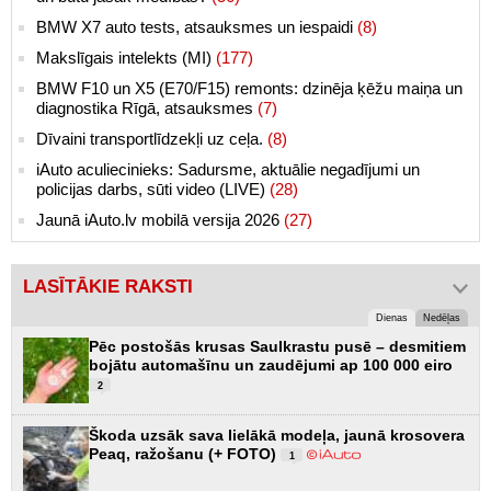
BMW X7 auto tests, atsauksmes un iespaidi
(8)
Makslīgais intelekts (MI)
(177)
BMW F10 un X5 (E70/F15) remonts: dzinēja ķēžu maiņa un
diagnostika Rīgā, atsauksmes
(7)
Dīvaini transportlīdzekļi uz ceļa.
(8)
iAuto aculiecinieks: Sadursme, aktuālie negadījumi un
policijas darbs, sūti video (LIVE)
(28)
Jaunā iAuto.lv mobilā versija 2026
(27)
LASĪTĀKIE RAKSTI
Dienas
Nedēļas
Pēc postošās krusas Saulkrastu pusē – desmitiem
bojātu automašīnu un zaudējumi ap 100 000 eiro
2
Škoda uzsāk sava lielākā modeļa, jaunā krosovera
Peaq, ražošanu (+ FOTO)
1