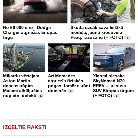
No 66 000 eiro - Dodge
Škoda uzsāk sava lielākā
2
Charger atgriežas Eiropas
modeļa, jaunā krosovera
K
tirgū
Peaq, ražošanu (+ FOTO)
B
1
p
Miljardu vērtajam
Arī Mercedes
Xiaomi piesaka
Aston Martin
atgriezīs fiziskās
SkyNomad N70
P
debesskrāpim
pogas, tomēr ekrāni
EREV – luksusa
s
Maiami atklājušies
dominēs
SUV Eiropas tirgum
p
6
nopietni defekti
(+ FOTO)
L
6
4
p
v
(
IZCELTIE RAKSTI