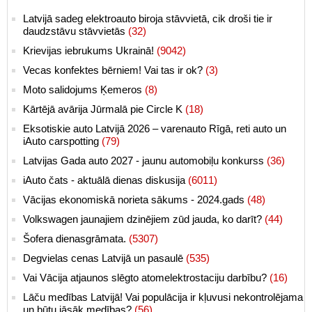
Latvijā sadeg elektroauto biroja stāvvietā, cik droši tie ir
daudzstāvu stāvvietās
(32)
Krievijas iebrukums Ukrainā!
(9042)
Vecas konfektes bērniem! Vai tas ir ok?
(3)
Moto salidojums Ķemeros
(8)
Kārtējā avārija Jūrmalā pie Circle K
(18)
Eksotiskie auto Latvijā 2026 – varenauto Rīgā, reti auto un
iAuto carspotting
(79)
Latvijas Gada auto 2027 - jaunu automobiļu konkurss
(36)
iAuto čats - aktuālā dienas diskusija
(6011)
Vācijas ekonomiskā norieta sākums - 2024.gads
(48)
Volkswagen jaunajiem dzinējiem zūd jauda, ko darīt?
(44)
Šofera dienasgrāmata.
(5307)
Degvielas cenas Latvijā un pasaulē
(535)
Vai Vācija atjaunos slēgto atomelektrostaciju darbību?
(16)
Lāču medības Latvijā! Vai populācija ir kļuvusi nekontrolējama
un būtu jāsāk medības?
(56)