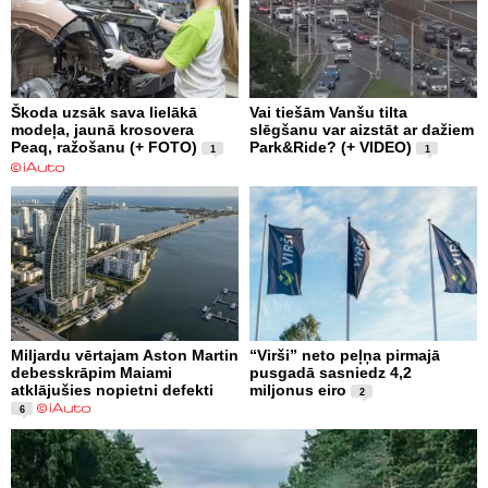
Škoda uzsāk sava lielākā
Vai tiešām Vanšu tilta
modeļa, jaunā krosovera
slēgšanu var aizstāt ar dažiem
Peaq, ražošanu (+ FOTO)
Park&Ride? (+ VIDEO)
1
1
Miljardu vērtajam Aston Martin
“Virši” neto peļņa pirmajā
debesskrāpim Maiami
pusgadā sasniedz 4,2
atklājušies nopietni defekti
miljonus eiro
2
6