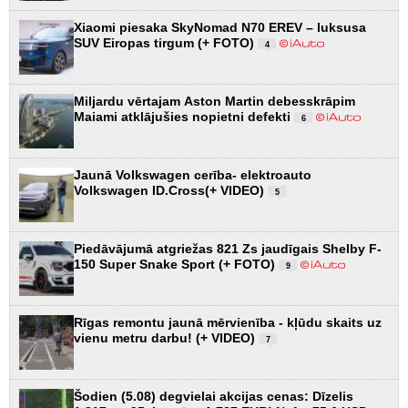
Xiaomi piesaka SkyNomad N70 EREV – luksusa
SUV Eiropas tirgum (+ FOTO)
4
Miljardu vērtajam Aston Martin debesskrāpim
Maiami atklājušies nopietni defekti
6
Jaunā Volkswagen cerība- elektroauto
Volkswagen ID.Cross(+ VIDEO)
5
Piedāvājumā atgriežas 821 Zs jaudīgais Shelby F-
150 Super Snake Sport (+ FOTO)
9
Rīgas remontu jaunā mērvienība - kļūdu skaits uz
vienu metru darbu! (+ VIDEO)
7
Šodien (5.08) degvielai akcijas cenas: Dīzelis