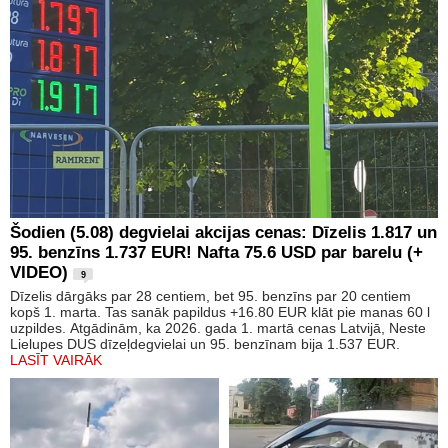
Šodien (5.08) degvielai akcijas cenas: Dīzelis 1.817 un
95. benzīns 1.737 EUR! Nafta 75.6 USD par barelu (+
VIDEO)
9
Dīzelis dārgāks par 28 centiem, bet 95. benzīns par 20 centiem
kopš 1. marta. Tas sanāk papildus +16.80 EUR klāt pie manas 60 l
uzpildes. Atgādinām, ka 2026. gada 1. martā cenas Latvijā, Neste
Lielupes DUS dīzeļdegvielai un 95. benzīnam bija 1.537 EUR.
LASĪT VAIRĀK