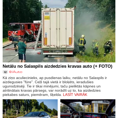
Netālu no Salaspils aizdedzies kravas auto (+ FOTO)
12
Kā ziņo aculiecinieks, ap pusdienas laiku, netālu no Salaspils ir
aizdegusies "fūre". Ceļš tajā vietā ir bloķēts, ieradušies
ugunsdzēsēji. Tie ir tikai minējumi, taču pieliktās kāpnes un
atritinātais kravas pārsegs, var norādīt uz to, ka aizdedzies
piekabes saturs, piemēram, šķelda.
LASĪT VAIRĀK