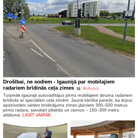
Drošībai, ne sodiem - Igaunijā par mobilajiem
radariem brīdinās ceļa zimes
12
Turpmāk Igaunijā autovadītājus pirms mobilajiem ātruma radariem
brīdinās ar speciālām ceļa zīmēm. Jaunā kārtība paredz, ka ārpus
apdzīvotām vietām brīdinājuma zīmes jāizvieto 300–500 metrus
pirms radara, savukārt pilsētās un ciemos – 150–300 metru
attālumā.
LASĪT VAIRĀK