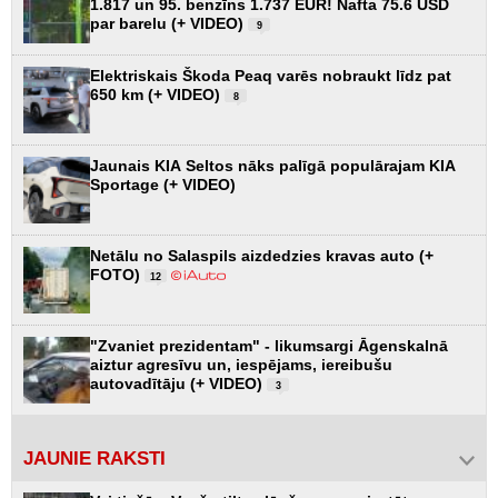
1.817 un 95. benzīns 1.737 EUR! Nafta 75.6 USD
par barelu (+ VIDEO)
9
Elektriskais Škoda Peaq varēs nobraukt līdz pat
650 km (+ VIDEO)
8
Jaunais KIA Seltos nāks palīgā populārajam KIA
Sportage (+ VIDEO)
Netālu no Salaspils aizdedzies kravas auto (+
FOTO)
12
"Zvaniet prezidentam" - likumsargi Āgenskalnā
aiztur agresīvu un, iespējams, iereibušu
autovadītāju (+ VIDEO)
3
JAUNIE RAKSTI