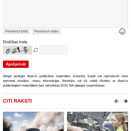
Pievienot bildi
Pievienot video
Drošības kods
Stingri aizliegts iAuto.lv publicētos materiālus izmantot, kopēt vai reproducēt citos
interneta portālos, masu informācijas līdzekļos vai kā citādi rīkoties ar iAuto.lv
publicētajiem materiāliem bez rakstiskas EON SIA atļaujas saņemšanas.
CITI RAKSTI