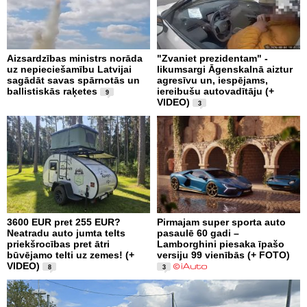
Aizsardzības ministrs norāda
"Zvaniet prezidentam" -
uz nepieciešamību Latvijai
likumsargi Āgenskalnā aiztur
sagādāt savas spārnotās un
agresīvu un, iespējams,
ballistiskās raķetes
iereibušu autovadītāju (+
9
VIDEO)
3
3600 EUR pret 255 EUR?
Pirmajam super sporta auto
Neatradu auto jumta telts
pasaulē 60 gadi –
priekšrocības pret ātri
Lamborghini piesaka īpašo
būvējamo telti uz zemes! (+
versiju 99 vienībās (+ FOTO)
VIDEO)
8
3