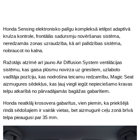
Honda Sensing elektronisko palīgu kompleksā ietilpst adaptīvā
kruīza kontrole, frontālās sadursmju novēršanas sistēma,
neredzamās zonas uzraudzība, kā arī palīdzības sistēma,
nobraucot no kalna.
Ražotājs atzīmē arī jauno Air Diffusion System ventilācijas
sistēmu, kas gaisa plūsmu novirza uz griestiem, uzlaboto
vadītāja pozīciju, kas nodrošina teicamu redzamību, Magic Seat
aizmugures sēdekļus, kas ļauj viegli iegūt nepieciešamo kravas
telpu atkarībā no pārvadājamās bagāžas gabarītiem.
Honda neatklāj krosovera gabarītus, vien piemin, ka priekšējā
rindā sēdošajiem ir vairāk vietas, bet aizmugurē ceļu zonā brīvā
telpa pieaugusi par 35 mm.