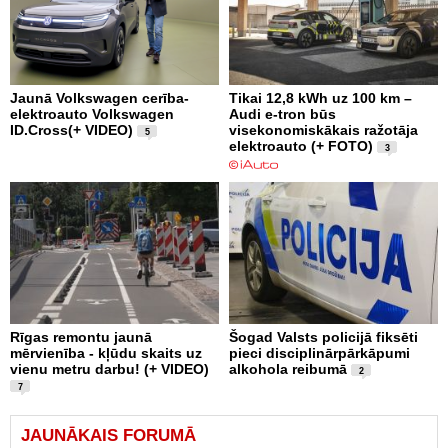
Jaunā Volkswagen cerība-
Tikai 12,8 kWh uz 100 km –
elektroauto Volkswagen
Audi e-tron būs
ID.Cross(+ VIDEO)
visekonomiskākais ražotāja
5
elektroauto (+ FOTO)
3
Rīgas remontu jaunā
Šogad Valsts policijā fiksēti
mērvienība - kļūdu skaits uz
pieci disciplinārpārkāpumi
vienu metru darbu! (+ VIDEO)
alkohola reibumā
2
7
JAUNĀKAIS FORUMĀ