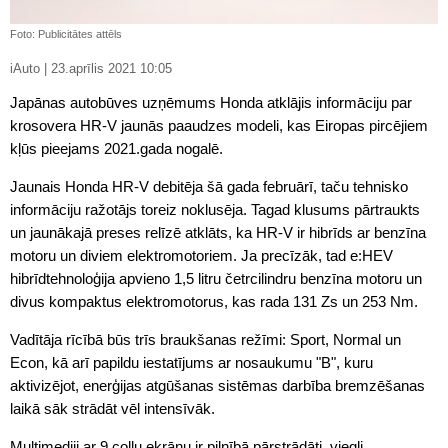
Foto: Publicitātes attēls
iAuto | 23.aprīlis 2021 10:05
Japānas autobūves uzņēmums Honda atklājis informāciju par
krosovera HR-V jaunās paaudzes modeli, kas Eiropas pircējiem
kļūs pieejams 2021.gada nogalē.
Jaunais Honda HR-V debitēja šā gada februārī, taču tehnisko
informāciju ražotājs toreiz noklusēja. Tagad klusums pārtraukts
un jaunākajā preses relīzē atklāts, ka HR-V ir hibrīds ar benzīna
motoru un diviem elektromotoriem. Ja precīzāk, tad e:HEV
hibrīdtehnoloģija apvieno 1,5 litru četrcilindru benzīna motoru un
divus kompaktus elektromotorus, kas rada 131 Zs un 253 Nm.
Vadītāja rīcībā būs trīs braukšanas režīmi: Sport, Normal un
Econ, kā arī papildu iestatījums ar nosaukumu "B", kuru
aktivizējot, enerģijas atgūšanas sistēmas darbība bremzēšanas
laikā sāk strādāt vēl intensīvāk.
Multimediji ar 9 collu ekrānu ir pilnībā pārstrādāti, viegli