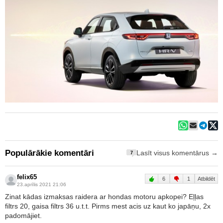
Populārākie komentāri
Lasīt visus komentārus →
7
felix65
6
1
Atbildēt
23.aprīlis 2021 21:06
Zinat kādas izmaksas raidera ar hondas motoru apkopei? Eļļas
filtrs 20, gaisa filtrs 36 u.t.t. Pirms mest acis uz kaut ko japāņu, 2x
padomājiet.