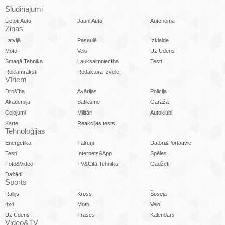
Sludinājumi
Lietoti Auto
Jauni Auto
Autonoma
Ziņas
Latvijā
Pasaulē
Izklaide
Moto
Velo
Uz Ūdens
Smagā Tehnika
Lauksaimniecība
Testi
Reklāmraksti
Redaktora Izvēle
Vīriem
Drošība
Avārijas
Policija
Akadēmija
Satiksme
Garāžā
Ceļojumi
Militāri
Autoklubi
Karte
Reakcijas tests
Tehnoloģijas
Enerģētika
Tālruņi
Datori&Portatīvie
Testi
Internets&App
Spēles
Foto&Video
TV&Cita Tehnika
Gadžeti
Dažādi
Sports
Rallijs
Kross
Šoseja
4x4
Moto
Velo
Uz Ūdens
Trases
Kalendārs
Video&TV