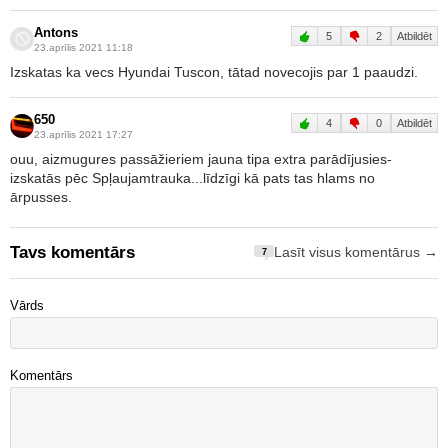
Antons
5
2
Atbildēt
23.aprīlis 2021 11:18
Izskatas ka vecs Hyundai Tuscon, tātad novecojis par 1 paaudzi.
650
4
0
Atbildēt
23.aprīlis 2021 17:27
ouu, aizmugures passāžieriem jauna tipa extra parādījusies-
izskatās pēc Spļaujamtrauka...līdzīgi kā pats tas hlams no
ārpusses.
Tavs komentārs
Lasīt visus komentārus →
7
Vārds
Komentārs