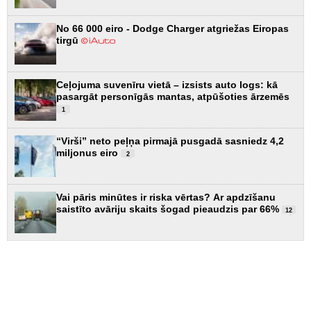
No 66 000 eiro - Dodge Charger atgriežas Eiropas
tirgū
Ceļojuma suvenīru vietā – izsists auto logs: kā
pasargāt personīgās mantas, atpūšoties ārzemēs
1
“Virši” neto peļņa pirmajā pusgadā sasniedz 4,2
miljonus eiro
2
Vai pāris minūtes ir riska vērtas? Ar apdzīšanu
saistīto avāriju skaits šogad pieaudzis par 66%
12