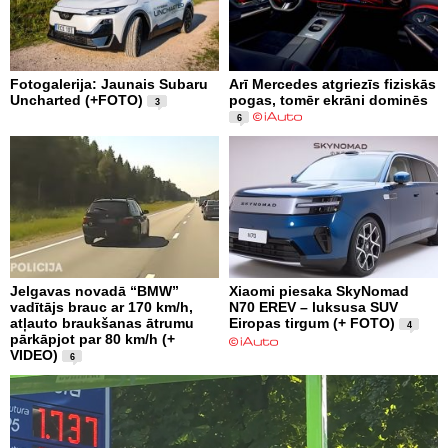
Fotogalerija: Jaunais Subaru
Arī Mercedes atgriezīs fiziskās
Uncharted (+FOTO)
pogas, tomēr ekrāni dominēs
3
6
Jelgavas novadā “BMW”
Xiaomi piesaka SkyNomad
vadītājs brauc ar 170 km/h,
N70 EREV – luksusa SUV
atļauto braukšanas ātrumu
Eiropas tirgum (+ FOTO)
4
pārkāpjot par 80 km/h (+
VIDEO)
6