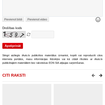
Pievienot bildi
Pievienot video
Drošības kods
Stingri aizliegts iAuto.lv publicētos materiālus izmantot, kopēt vai reproducēt citos
interneta portālos, masu informācijas līdzekļos vai kā citādi rīkoties ar iAuto.lv
publicētajiem materiāliem bez rakstiskas EON SIA atļaujas saņemšanas.
CITI RAKSTI