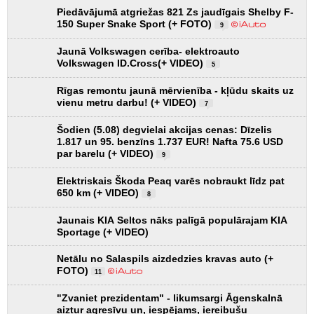
Piedāvājumā atgriežas 821 Zs jaudīgais Shelby F-
150 Super Snake Sport (+ FOTO)
9
Jaunā Volkswagen cerība- elektroauto
Volkswagen ID.Cross(+ VIDEO)
5
Rīgas remontu jaunā mērvienība - kļūdu skaits uz
vienu metru darbu! (+ VIDEO)
7
Šodien (5.08) degvielai akcijas cenas: Dīzelis
1.817 un 95. benzīns 1.737 EUR! Nafta 75.6 USD
par barelu (+ VIDEO)
9
Elektriskais Škoda Peaq varēs nobraukt līdz pat
650 km (+ VIDEO)
8
Jaunais KIA Seltos nāks palīgā populārajam KIA
Sportage (+ VIDEO)
Netālu no Salaspils aizdedzies kravas auto (+
FOTO)
11
"Zvaniet prezidentam" - likumsargi Āgenskalnā
aiztur agresīvu un, iespējams, iereibušu