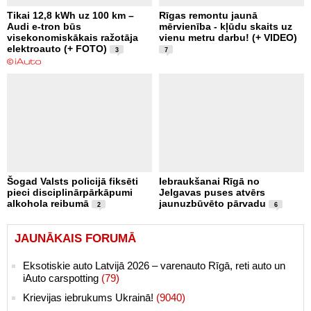
Tikai 12,8 kWh uz 100 km –
Rīgas remontu jaunā
Audi e-tron būs
mērvienība - kļūdu skaits uz
visekonomiskākais ražotāja
vienu metru darbu! (+ VIDEO)
elektroauto (+ FOTO)
3
7
Šogad Valsts policijā fiksēti
Iebraukšanai Rīgā no
pieci disciplinārpārkāpumi
Jelgavas puses atvērs
alkohola reibumā
jaunuzbūvēto pārvadu
2
6
JAUNĀKAIS FORUMĀ
Eksotiskie auto Latvijā 2026 – varenauto Rīgā, reti auto un
iAuto carspotting
(79)
Krievijas iebrukums Ukrainā!
(9040)