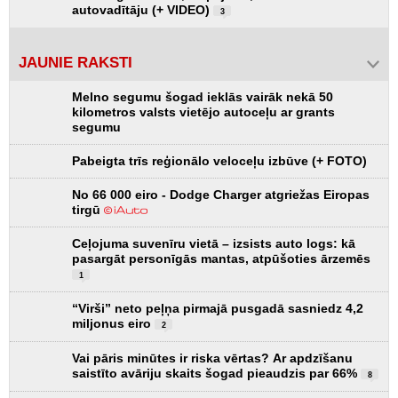
autovadītāju (+ VIDEO)
3
JAUNIE RAKSTI
Melno segumu šogad ieklās vairāk nekā 50
kilometros valsts vietējo autoceļu ar grants
segumu
Pabeigta trīs reģionālo veloceļu izbūve (+ FOTO)
No 66 000 eiro - Dodge Charger atgriežas Eiropas
tirgū
Ceļojuma suvenīru vietā – izsists auto logs: kā
pasargāt personīgās mantas, atpūšoties ārzemēs
1
“Virši” neto peļņa pirmajā pusgadā sasniedz 4,2
miljonus eiro
2
Vai pāris minūtes ir riska vērtas? Ar apdzīšanu
saistīto avāriju skaits šogad pieaudzis par 66%
8