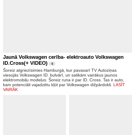
Jaunā Volkswagen cerība- elektroauto Volkswagen
ID.Cross(+ VIDEO)
5
Šoreiz atgriezīsimies Hamburgā, kur pavasarī TV Autoziņas
viesojās Volkswagen ID. bulvārī, un satikām vairākus jaunos
elektromobiļu modeļus. Šoreiz runa ir par ID. Cross. Tas ir auto,
kam potenciāli vajadzētu kļūt par Volkswagen dižpārdokli.
LASĪT
VAIRĀK