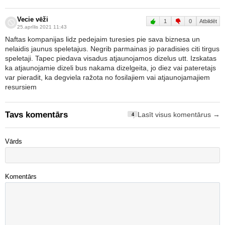
Vecie vēži
1
0
Atbildēt
25.aprīlis 2021 11:43
Naftas kompanijas lidz pedejaim turesies pie sava biznesa un
nelaidis jaunus speletajus. Negrib parmainas jo paradisies citi tirgus
speletaji. Tapec piedava visadus atjaunojamos dizelus utt. Izskatas
ka atjaunojamie dizeli bus nakama dizelgeita, jo diez vai pateretajs
var pieradit, ka degviela ražota no fosilajiem vai atjaunojamajiem
resursiem
Tavs komentārs
Lasīt visus komentārus →
4
Vārds
Komentārs