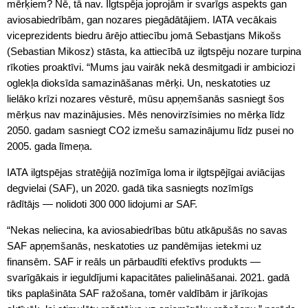
mērķiem? Nē, tā nav. Ilgtspēja joprojām ir svarīgs aspekts gan
aviosabiedrībām, gan nozares piegādātājiem. IATA vecākais
viceprezidents biedru ārējo attiecību jomā Sebastjans Mikošs
(Sebastian Mikosz) stāsta, ka attiecībā uz ilgtspēju nozare turpina
rīkoties proaktīvi. “Mums jau vairāk nekā desmitgadi ir ambiciozi
oglekļa dioksīda samazināšanas mērķi. Un, neskatoties uz
lielāko krīzi nozares vēsturē, mūsu apņemšanās sasniegt šos
mērķus nav mazinājusies. Mēs nenovirzīsimies no mērķa līdz
2050. gadam sasniegt CO2 izmešu samazinājumu līdz pusei no
2005. gada līmeņa.
IATA ilgtspējas stratēģijā nozīmīga loma ir ilgtspējīgai aviācijas
degvielai (SAF), un 2020. gadā tika sasniegts nozīmīgs
rādītājs — nolidoti 300 000 lidojumi ar SAF.
“Nekas neliecina, ka aviosabiedrības būtu atkāpušās no savas
SAF apņemšanās, neskatoties uz pandēmijas ietekmi uz
finansēm. SAF ir reāls un pārbaudīti efektīvs produkts —
svarīgākais ir ieguldījumi kapacitātes palielināšanai. 2021. gadā
tiks paplašināta SAF ražošana, tomēr valdībām ir jārīkojas