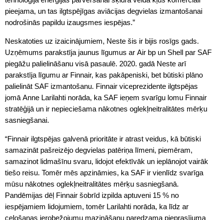
pieejama, un tas ilgtspējīgas aviācijas degvielas izmantošanai
nodrošinās papildu izaugsmes iespējas.”
Neskatoties uz izaicinājumiem, Neste šis ir bijis rosīgs gads.
Uzņēmums parakstīja jaunus līgumus ar Air bp un Shell par SAF
piegāžu palielināšanu visā pasaulē. 2020. gadā Neste arī
parakstīja līgumu ar Finnair, kas pakāpeniski, bet būtiski plāno
palielināt SAF izmantošanu. Finnair viceprezidente ilgtspējas
jomā Anne Larilahti norāda, ka SAF ieņem svarīgu lomu Finnair
stratēģijā un ir nepieciešama nākotnes oglekļneitralitātes mērķu
sasniegšanai.
“Finnair ilgtspējas galvenā prioritāte ir atrast veidus, kā būtiski
samazināt pašreizējo degvielas patēriņa līmeni, piemēram,
samazinot lidmašīnu svaru, lidojot efektīvāk un ieplānojot vairāk
tiešo reisu. Tomēr mēs apzināmies, ka SAF ir vienlīdz svarīga
mūsu nākotnes oglekļneitralitātes mērķu sasniegšanā.
Pandēmijas dēļ Finnair šobrīd izpilda aptuveni 15 % no
iespējamiem lidojumiem, tomēr Larilahti norāda, ka līdz ar
ceļošanas ierobežojumu mazināšanu paredzama pieprasījuma