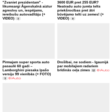
"Zvaniet prezidentam" -
3600 EUR pret 255 EUR?
likumsargi Āgenskalnā aiztur
Neatradu auto jumta telts
agresīvu un, iespējams,
priekšrocības pret ātri
iereibušu autovadītāju (+
būvējamo telti uz zemes! (+
VIDEO)
VIDEO)
3
8
Pirmajam super sporta auto
Drošībai, ne sodiem - Igaunijā
pasaulē 60 gadi –
par mobilajiem radariem
Lamborghini piesaka īpašo
brīdinās ceļa zimes
12
versiju 99 vienībās (+ FOTO)
3