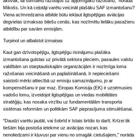
aktīvāk, lai stimulētu ražotājus uz apjomīgāku ražošanu,” norāda
Mikošs. Un kā ceļotāji varētu veicināt plašāku SAF izmantošanu?
Viena acīmredzama atbilde būtu iekļaut ilgtspējīgas aviācijas
degvielas izmaksas biļešu cenās, kas nozīmētu lielāku pasažieru
atbildību par savām emisijām.
Turpinot un atbalstot izmaiņas
Kaut gan dzīvotspējīgu, ilgtspējīgu risinājumu plašāka
izmantošana gulstas uz privātā sektora pleciem, pasaules valstu
valdībām un starptautiskajām organizācijām ir nozīmīga loma
ražošanas veicināšanā un paplašināšanā. Ir nepieciešami
saistoši mērķi attiecībā uz emisiju samazinājumu, jo ar
kompensēšanu ir par maz. Eiropas Komisija (EK) ir uzņēmusies
vadošo lomu, izveidojot ilgtspējīgas un viedas mobilitātes
stratēģiju, kas nosaka virzību uz fundamentālām transporta
sistēmas reformām un politikām SAF pieprasījuma stimulēšanai.
“Daudzi varētu jautāt, vai šobrīd ir īstais brīdis to darīt. Krīzei tik
tiešām bija postoša ietekme uz aviācijas nozari, kas
nenoliedzami ir kļuvusi par vienu no smagāk cietušajiem,” norāda