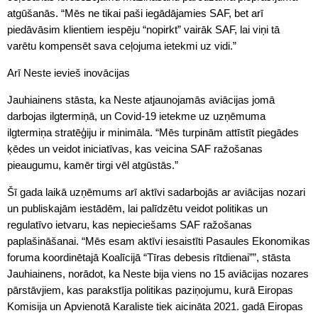
atgūšanās. “Mēs ne tikai paši iegādājamies SAF, bet arī
piedāvāsim klientiem iespēju “nopirkt” vairāk SAF, lai viņi tā
varētu kompensēt sava ceļojuma ietekmi uz vidi.”
Arī Neste ievieš inovācijas
Jauhiainens stāsta, ka Neste atjaunojamās aviācijas jomā
darbojas ilgtermiņā, un Covid-19 ietekme uz uzņēmuma
ilgtermiņa stratēģiju ir minimāla. “Mēs turpinām attīstīt piegādes
ķēdes un veidot iniciatīvas, kas veicina SAF ražošanas
pieaugumu, kamēr tirgi vēl atgūstās.”
Šī gada laikā uzņēmums arī aktīvi sadarbojās ar aviācijas nozari
un publiskajām iestādēm, lai palīdzētu veidot politikas un
regulatīvo ietvaru, kas nepieciešams SAF ražošanas
paplašināšanai. “Mēs esam aktīvi iesaistīti Pasaules Ekonomikas
foruma koordinētajā Koalīcijā “Tīras debesis rītdienai””, stāsta
Jauhiainens, norādot, ka Neste bija viens no 15 aviācijas nozares
pārstāvjiem, kas parakstīja politikas paziņojumu, kurā Eiropas
Komisija un Apvienotā Karaliste tiek aicināta 2021. gadā Eiropas