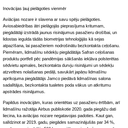
Inovācijas ļauj pielāgoties vienmēr
Aviācijas nozare ir slavena ar savu spēju pielāgoties.
Aviosabiedrības ātri pielāgojās pieprasījuma kritumam,
piegādātāji izstrādā jaunus risinājumus pasažieru drošībai, un
lidostas iegulda tādās biometrijas tehnoloģijās kā sejas
atpazīšana, lai pasažieriem nodrošinātu bezkontakta ceļošanu.
Piemēram, lidmašīnu sēdekļu piegādātāja Safran ceļošanas
produktu portfelī pēc pandēmijas sākšanās iekļāva polsterētas
sēdvietu apmales, bezkontakta durvju risinājumi un sēdekļu
atzveltnes nolaišanas pedāļi, savukārt japāņu lidmašīnu
aprīkojuma piegādātājs Jamco piedāvā lidmašīnas salona
sadalītājus, bezkontakta tualetes poda vākus un atkritumu
apstrādes risinājumus.
Papildus inovācijām, kuras orientētas uz pasažieru ērtībām, arī
lidmašīnu ražotāja Airbus publiskotie 2020. gada piegāžu dati
liecina, ka aviācijas nozare negatavojas padoties. Kaut gan,
salīdzinot ar 2019. gadu, piegādes samazinājušās par 34 %,