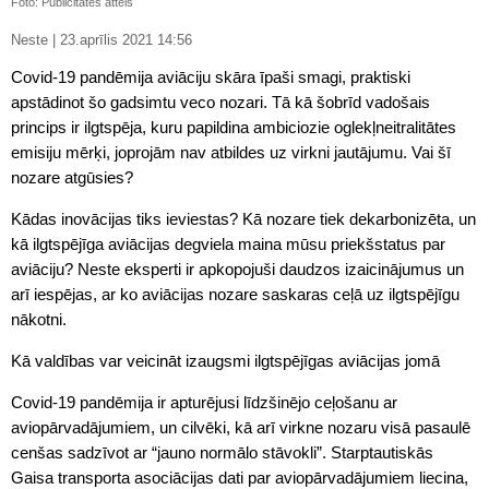
Foto: Publicitātes attēls
Neste | 23.aprīlis 2021 14:56
Covid-19 pandēmija aviāciju skāra īpaši smagi, praktiski
apstādinot šo gadsimtu veco nozari. Tā kā šobrīd vadošais
princips ir ilgtspēja, kuru papildina ambiciozie oglekļneitralitātes
emisiju mērķi, joprojām nav atbildes uz virkni jautājumu. Vai šī
nozare atgūsies?
Kādas inovācijas tiks ieviestas? Kā nozare tiek dekarbonizēta, un
kā ilgtspējīga aviācijas degviela maina mūsu priekšstatus par
aviāciju? Neste eksperti ir apkopojuši daudzos izaicinājumus un
arī iespējas, ar ko aviācijas nozare saskaras ceļā uz ilgtspējīgu
nākotni.
Kā valdības var veicināt izaugsmi ilgtspējīgas aviācijas jomā
Covid-19 pandēmija ir apturējusi līdzšinējo ceļošanu ar
aviopārvadājumiem, un cilvēki, kā arī virkne nozaru visā pasaulē
cenšas sadzīvot ar “jauno normālo stāvokli”. Starptautiskās
Gaisa transporta asociācijas dati par aviopārvadājumiem liecina,