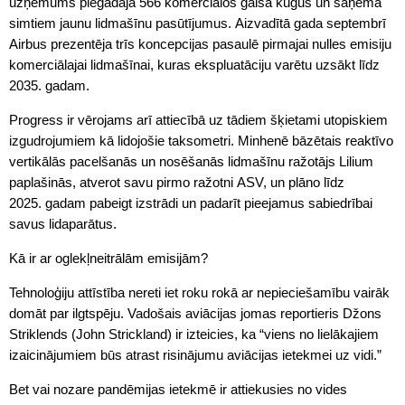
uzņēmums piegādāja 566 komerciālos gaisa kuģus un saņēma
simtiem jaunu lidmašīnu pasūtījumus. Aizvadītā gada septembrī
Airbus prezentēja trīs koncepcijas pasaulē pirmajai nulles emisiju
komerciālajai lidmašīnai, kuras ekspluatāciju varētu uzsākt līdz
2035. gadam.
Progress ir vērojams arī attiecībā uz tādiem šķietami utopiskiem
izgudrojumiem kā lidojošie taksometri. Minhenē bāzētais reaktīvo
vertikālās pacelšanās un nosēšanās lidmašīnu ražotājs Lilium
paplašinās, atverot savu pirmo ražotni ASV, un plāno līdz
2025. gadam pabeigt izstrādi un padarīt pieejamus sabiedrībai
savus lidaparātus.
Kā ir ar oglekļneitrālām emisijām?
Tehnoloģiju attīstība nereti iet roku rokā ar nepieciešamību vairāk
domāt par ilgtspēju. Vadošais aviācijas jomas reportieris Džons
Striklends (John Strickland) ir izteicies, ka “viens no lielākajiem
izaicinājumiem būs atrast risinājumu aviācijas ietekmei uz vidi.”
Bet vai nozare pandēmijas ietekmē ir attiekusies no vides