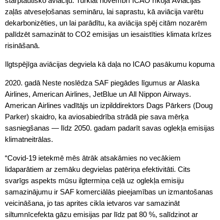
starptautisko aviāciju. Turklāt novembrī ICAO rīkoja Aviācijas
zaļās atveseļošanas semināru, lai saprastu, kā aviācija varētu
dekarbonizēties, un lai parādītu, ka aviācija spēj citām nozarēm
palīdzēt samazināt to CO2 emisijas un iesaistīties klimata krīzes
risināšanā.
Ilgtspējīga aviācijas degviela kā daļa no ICAO pasākumu kopuma
2020. gadā Neste noslēdza SAF piegādes līgumus ar Alaska
Airlines, American Airlines, JetBlue un All Nippon Airways.
American Airlines vadītājs un izpilddirektors Dags Pārkers (Doug
Parker) skaidro, ka aviosabiedrība strādā pie sava mērķa
sasniegšanas — līdz 2050. gadam padarīt savas oglekļa emisijas
klimatneitrālas.
“Covid-19 ietekmē mēs ātrāk atsakāmies no vecākiem
lidaparātiem ar zemāku degvielas patēriņa efektivitāti. Cits
svarīgs aspekts mūsu ilgtermiņa ceļā uz oglekļa emisiju
samazinājumu ir SAF komerciālās pieejamības un izmantošanas
veicināšana, jo tas aprites cikla ietvaros var samazināt
siltumnīcefekta gāzu emisijas par līdz pat 80 %, salīdzinot ar