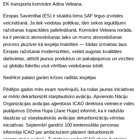
EK transporta komisāre Adina Veleana.
Eiropas Savienībai (ES) ir skaidra loma SAF tirgus izveides
veicināšanā. Ja tiek veidotas politikas, tām sekos ieguldījumi
ražošanas kapacitātes palielināšanā. Komisāre Veleana norāda,
ka ir pienācis atveseļošanas laiks un mums atveseļošanas
process jāuztver kā iespēja mainīties — šādas izmaiņas ļaus
Eiropas ražošanai modernizēties, veidot augstas kvalitātes
darbvietas, attīstīt jaunus produktus un pakalpojumus un virzīties
uz globālu līderību visā vērtības veidošanas ķēdē.
Nedrīkst palaist garām krīzes radītās iespējas
Pēdējos gados mēs esam novērojuši, ka rodas jaunas iniciatīvas
ar mērķi dekarbonizēt starptautisko aviāciju. Apvienoto Nāciju
Organizācijas aviācijas aģentūras ICAO direktora vietniece vides
jautājumos Džeina Hupa (Jane Hupe) informē, ka ir radušās
daudzas uz starptautiskās aviācijas dekarbonizāciju vērstas
iniciatīvas. Septembrī gandrīz 100 ieinteresētās personas
informēja ICAO par ambicioziem plāniem dekarbonizēt