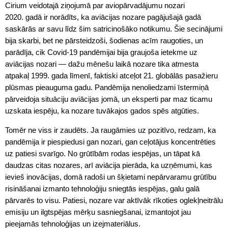
Cirium veidotajā ziņojumā par aviopārvadājumu nozari
2020. gadā ir norādīts, ka aviācijas nozare pagājušajā gadā
saskārās ar savu līdz šim satricinošāko notikumu. Šie secinājumi
bija skarbi, bet ne pārsteidzoši, šodienas acīm raugoties, un
parādīja, cik Covid-19 pandēmijai bija graujoša ietekme uz
aviācijas nozari — dažu mēnešu laikā nozare tika atmesta
atpakaļ 1999. gada līmenī, faktiski atceļot 21. globālās pasažieru
plūsmas pieauguma gadu. Pandēmija nenoliedzami īstermiņā
pārveidoja situāciju aviācijas jomā, un eksperti par maz ticamu
uzskata iespēju, ka nozare tuvākajos gados spēs atgūties.
Tomēr ne viss ir zaudēts. Ja raugāmies uz pozitīvo, redzam, ka
pandēmija ir piespiedusi gan nozari, gan ceļotājus koncentrēties
uz patiesi svarīgo. No grūtībām rodas iespējas, un tāpat kā
daudzas citas nozares, arī aviācija pierāda, ka uzņēmumi, kas
ievieš inovācijas, domā radoši un šķietami nepārvaramu grūtību
risināšanai izmanto tehnoloģiju sniegtās iespējas, galu galā
pārvarēs to visu. Patiesi, nozare var aktīvāk rīkoties oglekļneitrālu
emisiju un ilgtspējas mērķu sasniegšanai, izmantojot jau
pieejamās tehnoloģijas un izejmateriālus.