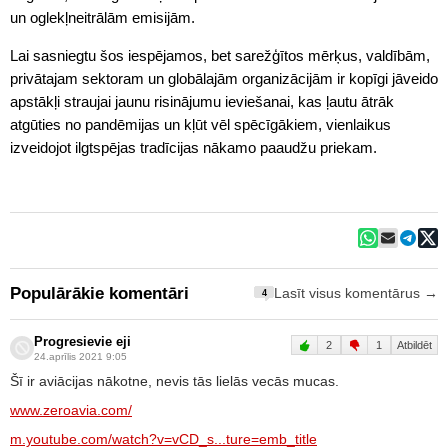
un oglekļneitrālām emisijām.
Lai sasniegtu šos iespējamos, bet sarežģītos mērķus, valdībām,
privātajam sektoram un globālajām organizācijām ir kopīgi jāveido
apstākļi straujai jaunu risinājumu ieviešanai, kas ļautu ātrāk
atgūties no pandēmijas un kļūt vēl spēcīgākiem, vienlaikus
izveidojot ilgtspējas tradīcijas nākamo paaudžu priekam.
Populārākie komentāri
Lasīt visus komentārus →
4
Progresievie eji
2
1
Atbildēt
24.aprīlis 2021 9:05
Šī ir aviācijas nākotne, nevis tās lielās vecās mucas.
www.zeroavia.com/
m.youtube.com/watch?v=vCD_s...ture=emb_title