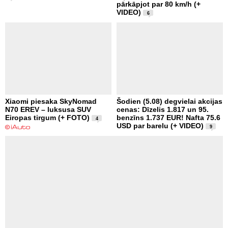
pārkāpjot par 80 km/h (+
VIDEO)
6
Xiaomi piesaka SkyNomad
Šodien (5.08) degvielai akcijas
N70 EREV – luksusa SUV
cenas: Dīzelis 1.817 un 95.
Eiropas tirgum (+ FOTO)
benzīns 1.737 EUR! Nafta 75.6
4
USD par barelu (+ VIDEO)
9