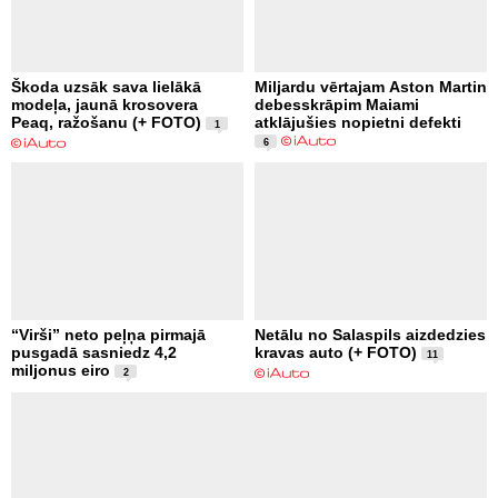
Škoda uzsāk sava lielākā
Miljardu vērtajam Aston Martin
modeļa, jaunā krosovera
debesskrāpim Maiami
Peaq, ražošanu (+ FOTO)
atklājušies nopietni defekti
1
6
“Virši” neto peļņa pirmajā
Netālu no Salaspils aizdedzies
pusgadā sasniedz 4,2
kravas auto (+ FOTO)
11
miljonus eiro
2