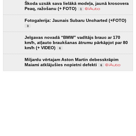
Škoda uzsāk sava lielākā modeļa, jaunā krosovera
Peaq, ražošanu (+ FOTO)
1
Fotogalerija: Jaunais Subaru Uncharted (+FOTO)
3
Jelgavas novadā “BMW” vadītājs brauc ar 170
km/h, atļauto braukšanas ātrumu pārkāpjot par 80
km/h (+ VIDEO)
6
Miljardu vērtajam Aston Martin debesskrāpim
Maiami atklājušies nopietni defekti
6