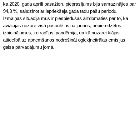
ka 2020. gada aprīlī pasažieru pieprasījums bija samazinājies par
94,3 %, salīdzinot ar iepriekšējā gada tādu pašu periodu.
Izmaiņas situācijā mūs ir piespiedušas aizdomāties par to, kā
aviācijas nozare visā pasaulē risina jaunos, nepieredzētos
izaicinājumus, ko radījusi pandēmija, un kā nozarei klājas
attiecībā uz apņemšanos nodrošināt oglekļneitrālas emisijas
gaisa pārvadājumu jomā.