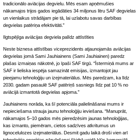
tradicionālo aviācijas degvielu. Mēs esam apņēmušies
nākamajos trijos gados iegādāties 34 miljonus litru SAF degvielas
un vienlaikus strādājam pie tā, lai uzlabotu savas darbības
degvielas patēriņa efektivitāti.”
Ilgtspējīga aviācijas degviela palīdz attīstīties
Neste biznesa attīstības viceprezidents atjaunojamās aviācijas
degvielas jomā Sami Jauhiainens (Sami Jauhiainen) paredz
plašas izmaiņas nākotnē, jo īpaši SAF tirgū. “Īstermiņā mums ar
SAF ir lieliska iespēja samazināt emisijas, izmantojot jau
pieejamu tehnoloģiju un izejmateriālus. Mēs paredzam, ka līdz
2030. gadam pasaulē SAF patēriņš sasniegs līdz pat 10 % no
aviācijā izmantotā degvielas apjoma.”
Jauhiainens norāda, ka šī potenciāla palielināšanai mums ir
nepieciešama strauja jaunu tehnoloģiju ieviešana. “Manuprāt,
nākamajos 5–10 gados mēs pieredzēsim jaunas tehnoloģijas,
kas izmanto, piemēram, cietos sadzīves atkritumus un
lignocelulozes izejmateriālus. Desmit gadu laikā droši vien arī
tehnoloģija enerģijas pārvēršanai šķidrā veidā kļūs komerciāli