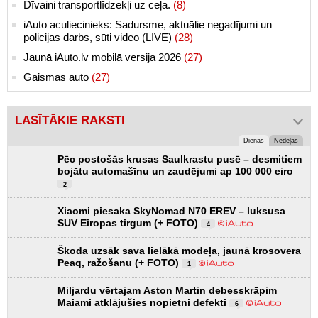
Dīvaini transportlīdzekļi uz ceļa.
(8)
iAuto aculiecinieks: Sadursme, aktuālie negadījumi un
policijas darbs, sūti video (LIVE)
(28)
Jaunā iAuto.lv mobilā versija 2026
(27)
Gaismas auto
(27)
LASĪTĀKIE RAKSTI
Dienas
Nedēļas
Pēc postošās krusas Saulkrastu pusē – desmitiem
bojātu automašīnu un zaudējumi ap 100 000 eiro
2
Xiaomi piesaka SkyNomad N70 EREV – luksusa
SUV Eiropas tirgum (+ FOTO)
4
Škoda uzsāk sava lielākā modeļa, jaunā krosovera
Peaq, ražošanu (+ FOTO)
1
Miljardu vērtajam Aston Martin debesskrāpim
Maiami atklājušies nopietni defekti
6