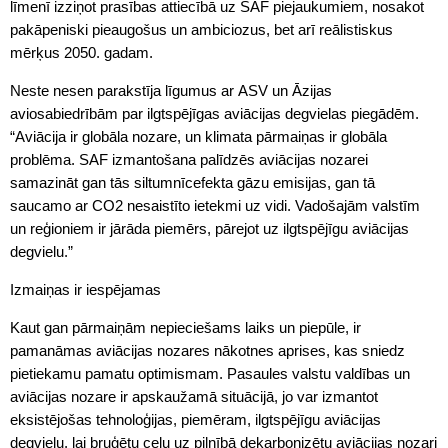
līmenī izziņot prasības attiecībā uz SAF piejaukumiem, nosakot
pakāpeniski pieaugošus un ambiciozus, bet arī reālistiskus
mērķus 2050. gadam.
Neste nesen parakstīja līgumus ar ASV un Āzijas
aviosabiedrībām par ilgtspējīgas aviācijas degvielas piegādēm.
“Aviācija ir globāla nozare, un klimata pārmaiņas ir globāla
problēma. SAF izmantošana palīdzēs aviācijas nozarei
samazināt gan tās siltumnīcefekta gāzu emisijas, gan tā
saucamo ar CO2 nesaistīto ietekmi uz vidi. Vadošajām valstīm
un reģioniem ir jārāda piemērs, pārejot uz ilgtspējīgu aviācijas
degvielu.”
Izmaiņas ir iespējamas
Kaut gan pārmaiņām nepieciešams laiks un piepūle, ir
pamanāmas aviācijas nozares nākotnes aprises, kas sniedz
pietiekamu pamatu optimismam. Pasaules valstu valdības un
aviācijas nozare ir apskaužamā situācijā, jo var izmantot
eksistējošas tehnoloģijas, piemēram, ilgtspējīgu aviācijas
degvielu, lai bruģētu ceļu uz pilnībā dekarbonizētu aviācijas nozari