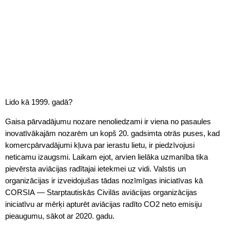
Lido kā 1999. gadā?
Gaisa pārvadājumu nozare nenoliedzami ir viena no pasaules
inovatīvākajām nozarēm un kopš 20. gadsimta otrās puses, kad
komercpārvadājumi kļuva par ierastu lietu, ir piedzīvojusi
neticamu izaugsmi. Laikam ejot, arvien lielāka uzmanība tika
pievērsta aviācijas radītajai ietekmei uz vidi. Valstis un
organizācijas ir izveidojušas tādas nozīmīgas iniciatīvas kā
CORSIA — Starptautiskās Civilās aviācijas organizācijas
iniciatīvu ar mērķi apturēt aviācijas radīto CO2 neto emisiju
pieaugumu, sākot ar 2020. gadu.