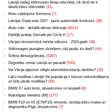
Latvijā sadeg elektroauto biroja stāvvietā, cik droši tie ir
daudzstāvu stāvvietās
(31)
Moto salidojums Ķemeros
(7)
Latvijas Gada auto 2027 - jaunu automobiļu konkurss
(36)
iAuto čats - aktuālā dienas diskusija
(6011)
Kārtējā avārija Jūrmalā pie Circle K
(17)
Vācijas ekonomiskā norieta sākums - 2024.gads
(48)
Volkswagen jaunajiem dzinējiem zūd jauda, ko darīt?
(44)
Šofera dienasgrāmata.
(5307)
Degvielas cenas Latvijā un pasaulē
(535)
Vai Vācija atjaunos slēgto atomelektrostaciju darbību?
(16)
Lāču medības Latvijā! Vai populācija ir kļuvusi nekontrolējama
un būtu jāsāk medības?
(56)
BMW X7 auto tests, atsauksmes un iespaidi
(8)
Makslīgais intelekts (MI)
(177)
BMW F10 un X5 (E70/F15) remonts: dzinēja ķēžu maiņa un
diagnostika Rīgā, atsauksmes
(7)