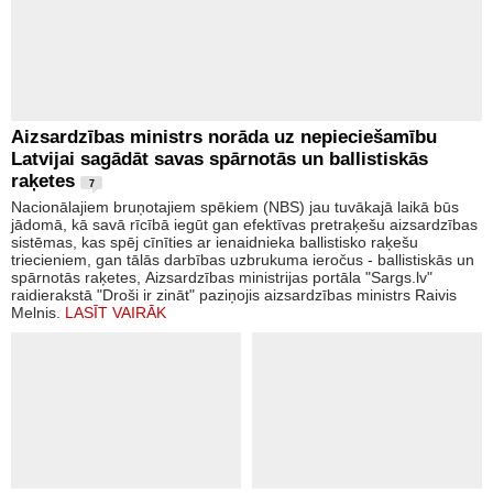
Aizsardzības ministrs norāda uz nepieciešamību
Latvijai sagādāt savas spārnotās un ballistiskās
raķetes
7
Nacionālajiem bruņotajiem spēkiem (NBS) jau tuvākajā laikā būs
jādomā, kā savā rīcībā iegūt gan efektīvas pretraķešu aizsardzības
sistēmas, kas spēj cīnīties ar ienaidnieka ballistisko raķešu
triecieniem, gan tālās darbības uzbrukuma ieročus - ballistiskās un
spārnotās raķetes, Aizsardzības ministrijas portāla "Sargs.lv"
raidierakstā "Droši ir zināt" paziņojis aizsardzības ministrs Raivis
Melnis.
LASĪT VAIRĀK