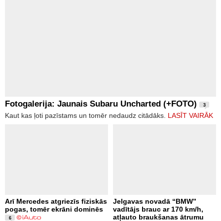
Fotogalerija: Jaunais Subaru Uncharted (+FOTO)
3
Kaut kas ļoti pazīstams un tomēr nedaudz citādāks.
LASĪT VAIRĀK
Arī Mercedes atgriezīs fiziskās
Jelgavas novadā “BMW”
pogas, tomēr ekrāni dominēs
vadītājs brauc ar 170 km/h,
atļauto braukšanas ātrumu
6