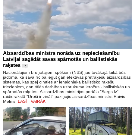
Aizsardzības ministrs norāda uz nepieciešamību
Latvijai sagādāt savas spārnotās un ballistiskās
raķetes
7
Nacionālajiem bruņotajiem spēkiem (NBS) jau tuvākajā laikā būs
jādomā, kā savā rīcībā iegūt gan efektīvas pretraķešu aizsardzības
sistēmas, kas spēj cīnīties ar ienaidnieka ballistisko raķešu
triecieniem, gan tālās darbības uzbrukuma ieročus - ballistiskās un
spārnotās raķetes, Aizsardzības ministrijas portāla "Sargs.lv"
raidierakstā "Droši ir zināt" paziņojis aizsardzības ministrs Raivis
Melnis.
LASĪT VAIRĀK