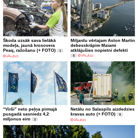
Škoda uzsāk sava lielākā
Miljardu vērtajam Aston Martin
modeļa, jaunā krosovera
debesskrāpim Maiami
Peaq, ražošanu (+ FOTO)
atklājušies nopietni defekti
1
5
“Virši” neto peļņa pirmajā
Netālu no Salaspils aizdedzies
pusgadā sasniedz 4,2
kravas auto (+ FOTO)
9
miljonus eiro
2