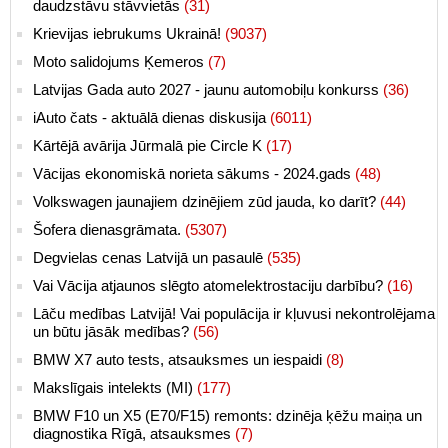
daudzstāvu stāvvietās
(31)
Krievijas iebrukums Ukrainā!
(9037)
Moto salidojums Ķemeros
(7)
Latvijas Gada auto 2027 - jaunu automobiļu konkurss
(36)
iAuto čats - aktuālā dienas diskusija
(6011)
Kārtējā avārija Jūrmalā pie Circle K
(17)
Vācijas ekonomiskā norieta sākums - 2024.gads
(48)
Volkswagen jaunajiem dzinējiem zūd jauda, ko darīt?
(44)
Šofera dienasgrāmata.
(5307)
Degvielas cenas Latvijā un pasaulē
(535)
Vai Vācija atjaunos slēgto atomelektrostaciju darbību?
(16)
Lāču medības Latvijā! Vai populācija ir kļuvusi nekontrolējama
un būtu jāsāk medības?
(56)
BMW X7 auto tests, atsauksmes un iespaidi
(8)
Makslīgais intelekts (MI)
(177)
BMW F10 un X5 (E70/F15) remonts: dzinēja ķēžu maiņa un
diagnostika Rīgā, atsauksmes
(7)