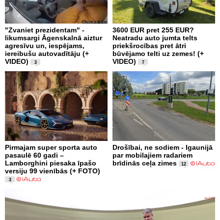
"Zvaniet prezidentam" -
3600 EUR pret 255 EUR?
likumsargi Āgenskalnā aiztur
Neatradu auto jumta telts
agresīvu un, iespējams,
priekšrocības pret ātri
iereibušu autovadītāju (+
būvējamo telti uz zemes! (+
VIDEO)
VIDEO)
3
7
Pirmajam super sporta auto
Drošībai, ne sodiem - Igaunijā
pasaulē 60 gadi –
par mobilajiem radariem
Lamborghini piesaka īpašo
brīdinās ceļa zimes
12
versiju 99 vienībās (+ FOTO)
3