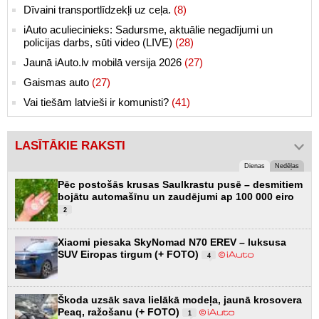
Dīvaini transportlīdzekļi uz ceļa.
(8)
iAuto aculiecinieks: Sadursme, aktuālie negadījumi un
policijas darbs, sūti video (LIVE)
(28)
Jaunā iAuto.lv mobilā versija 2026
(27)
Gaismas auto
(27)
Vai tiešām latvieši ir komunisti?
(41)
LASĪTĀKIE RAKSTI
Dienas
Nedēļas
Pēc postošās krusas Saulkrastu pusē – desmitiem
bojātu automašīnu un zaudējumi ap 100 000 eiro
2
Xiaomi piesaka SkyNomad N70 EREV – luksusa
SUV Eiropas tirgum (+ FOTO)
4
Škoda uzsāk sava lielākā modeļa, jaunā krosovera
Peaq, ražošanu (+ FOTO)
1