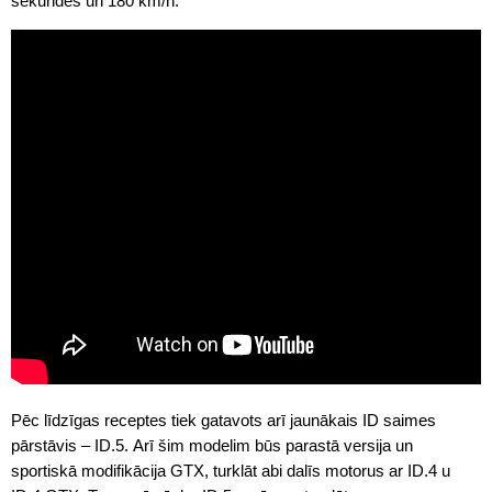
sekundes un 180 km/h.
Pēc līdzīgas receptes tiek gatavots arī jaunākais ID saimes
pārstāvis – ID.5. Arī šim modelim būs parastā versija un
sportiskā modifikācija GTX, turklāt abi dalīs motorus ar ID.4 u