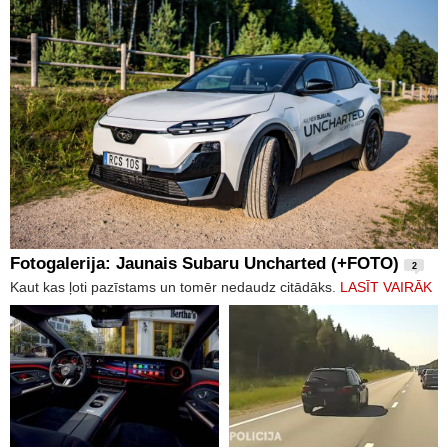
Fotogalerija: Jaunais Subaru Uncharted (+FOTO)
2
Kaut kas ļoti pazīstams un tomēr nedaudz citādāks.
LASĪT VAIRĀK