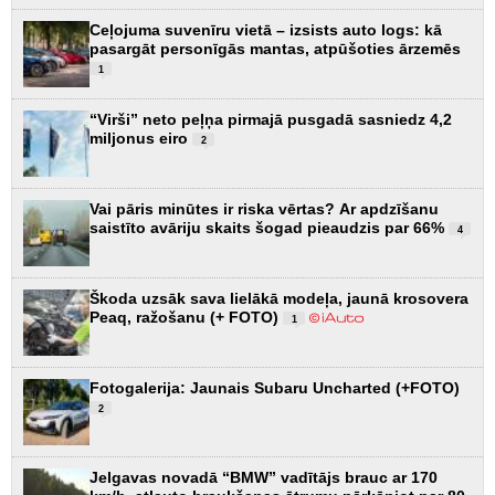
Ceļojuma suvenīru vietā – izsists auto logs: kā
pasargāt personīgās mantas, atpūšoties ārzemēs
1
“Virši” neto peļņa pirmajā pusgadā sasniedz 4,2
miljonus eiro
2
Vai pāris minūtes ir riska vērtas? Ar apdzīšanu
saistīto avāriju skaits šogad pieaudzis par 66%
4
Škoda uzsāk sava lielākā modeļa, jaunā krosovera
Peaq, ražošanu (+ FOTO)
1
Fotogalerija: Jaunais Subaru Uncharted (+FOTO)
2
Jelgavas novadā “BMW” vadītājs brauc ar 170