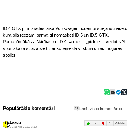
ID.4 GTX pirmizrādes laikā Volkswagen nodemonstrēja īsu video,
kurā bija redzami pamatīgi nomaskēti ID.5 un ID.5 GTX.
Pamanāmākās atšķirības no ID.4 saimes – „piektie” ir veidoti vēl
sportiskākā stilā, apveltīti ar kupejveida virsbūvi un aizmugures
spoileri.
Populārākie komentāri
Lasīt visus komentārus →
10
Laaciz
7
1
Atbildēt
30.aprīlis 2021 8:13