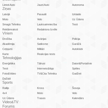
Lietoti Auto
Jauni Auto
Autonoma
Ziņas
Latvijā
Pasaulē
Izklaide
Moto
Velo
Uz Ūdens
Smagā Tehnika
Lauksaimniecība
Testi
Reklāmraksti
Redaktora Izvēle
Vīriem
Drošība
Avārijas
Policija
Akadēmija
Satiksme
Garāžā
Ceļojumi
Militāri
Autoklubi
Karte
Reakcijas tests
Tehnoloģijas
Enerģētika
Tālruņi
Datori&Portatīvie
Testi
Internets&App
Spēles
Foto&Video
TV&Cita Tehnika
Gadžeti
Dažādi
Sports
Rallijs
Kross
Šoseja
4x4
Moto
Velo
Uz Ūdens
Trases
Kalendārs
Video&TV
Forums