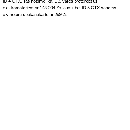
ID.4 GTX. Tas nozīmē, ka ID.5 varēs pretendēt uz
elektromotoriem ar 148-204 Zs jaudu, bet ID.5 GTX saņems
divmotoru spēka iekārtu ar 299 Zs.