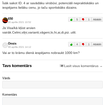
Īsāk sakot ID. 4 ar savādāku virsbūvi, potenciāli nepraktiskāks un
iespējams lielāku cenu, jo taču sportiskāks dizains.
650
5
1
Atbildēt
30.aprīlis 2021 10:52
Jā.Visa/kā kļūst arvien
vairāk.Celmi,viļņi,varianti,vāgeni,lo,hi,ai,di,piz..uttt.
Onsis
4
1
Atbildēt
30.aprīlis 2021 14:12
Vai ar to krāmu dienā iespējams nobraukt 1000 km?
Tavs komentārs
Lasīt visus komentārus →
10
Vārds
Komentārs