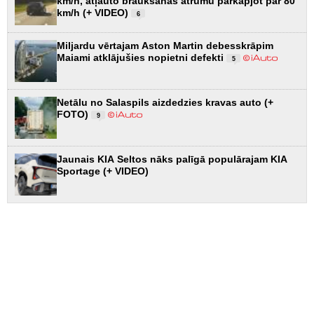
km/h, atļauto braukšanas ātrumu pārkāpjot par 80
km/h (+ VIDEO)
6
Miljardu vērtajam Aston Martin debesskrāpim
Maiami atklājušies nopietni defekti
5
Netālu no Salaspils aizdedzies kravas auto (+
FOTO)
9
Jaunais KIA Seltos nāks palīgā populārajam KIA
Sportage (+ VIDEO)