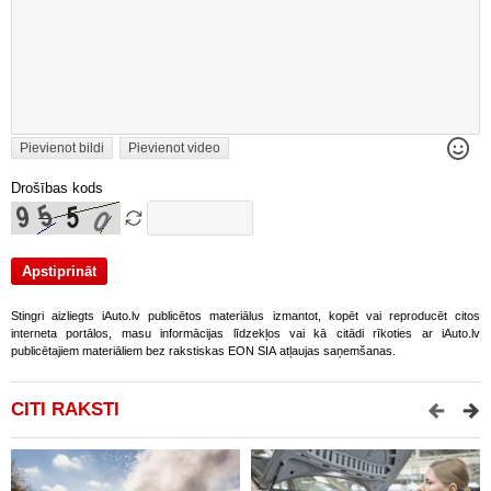
Pievienot bildi
Pievienot video
Drošības kods
Stingri aizliegts iAuto.lv publicētos materiālus izmantot, kopēt vai reproducēt citos
interneta portālos, masu informācijas līdzekļos vai kā citādi rīkoties ar iAuto.lv
publicētajiem materiāliem bez rakstiskas EON SIA atļaujas saņemšanas.
CITI RAKSTI