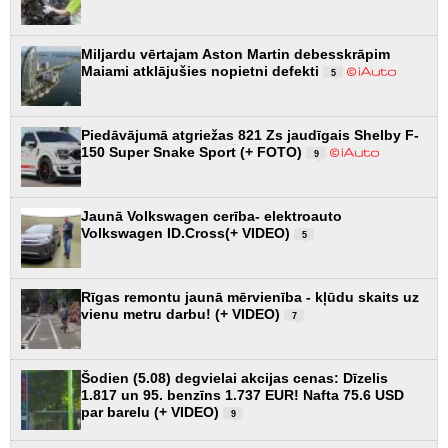
Miljardu vērtajam Aston Martin debesskrāpim
Maiami atklājušies nopietni defekti
5
Piedāvājumā atgriežas 821 Zs jaudīgais Shelby F-
150 Super Snake Sport (+ FOTO)
9
Jaunā Volkswagen cerība- elektroauto
Volkswagen ID.Cross(+ VIDEO)
5
Rīgas remontu jaunā mērvienība - kļūdu skaits uz
vienu metru darbu! (+ VIDEO)
7
Šodien (5.08) degvielai akcijas cenas: Dīzelis
1.817 un 95. benzīns 1.737 EUR! Nafta 75.6 USD
par barelu (+ VIDEO)
9