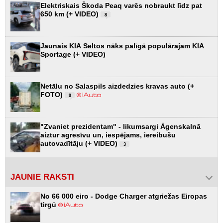
Elektriskais Škoda Peaq varēs nobraukt līdz pat
650 km (+ VIDEO)
8
Jaunais KIA Seltos nāks palīgā populārajam KIA
Sportage (+ VIDEO)
Netālu no Salaspils aizdedzies kravas auto (+
FOTO)
9
"Zvaniet prezidentam" - likumsargi Āgenskalnā
aiztur agresīvu un, iespējams, iereibušu
autovadītāju (+ VIDEO)
3
JAUNIE RAKSTI
No 66 000 eiro - Dodge Charger atgriežas Eiropas
tirgū