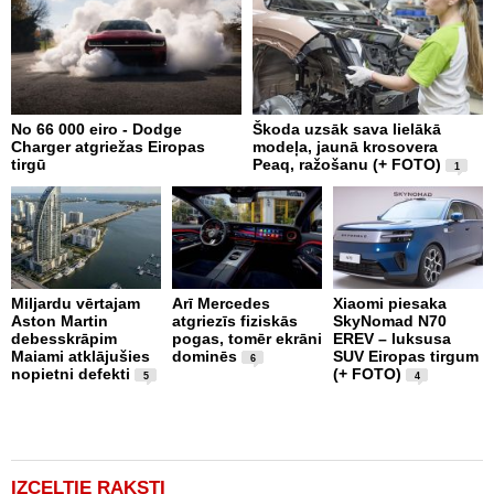
No 66 000 eiro - Dodge
Škoda uzsāk sava lielākā
2
Charger atgriežas Eiropas
modeļa, jaunā krosovera
K
tirgū
Peaq, ražošanu (+ FOTO)
B
1
p
Miljardu vērtajam
Arī Mercedes
Xiaomi piesaka
Aston Martin
atgriezīs fiziskās
SkyNomad N70
P
debesskrāpim
pogas, tomēr ekrāni
EREV – luksusa
s
Maiami atklājušies
dominēs
SUV Eiropas tirgum
p
6
nopietni defekti
(+ FOTO)
L
5
4
p
v
(
IZCELTIE RAKSTI