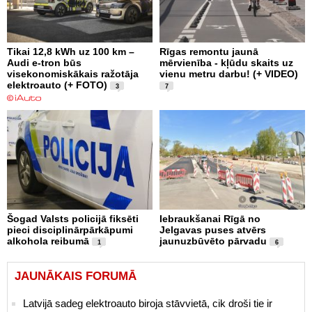
Tikai 12,8 kWh uz 100 km –
Rīgas remontu jaunā
Audi e-tron būs
mērvienība - kļūdu skaits uz
visekonomiskākais ražotāja
vienu metru darbu! (+ VIDEO)
elektroauto (+ FOTO)
3
7
Šogad Valsts policijā fiksēti
Iebraukšanai Rīgā no
pieci disciplinārpārkāpumi
Jelgavas puses atvērs
alkohola reibumā
jaunuzbūvēto pārvadu
1
6
JAUNĀKAIS FORUMĀ
Latvijā sadeg elektroauto biroja stāvvietā, cik droši tie ir