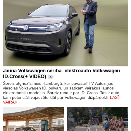
Jaunā Volkswagen cerība- elektroauto Volkswagen
ID.Cross(+ VIDEO)
5
Šoreiz atgriezīsimies Hamburgā, kur pavasarī TV Autoziņas
viesojās Volkswagen ID. bulvārī, un satikām vairākus jaunos
elektromobiļu modeļus. Šoreiz runa ir par ID. Cross. Tas ir auto,
kam potenciāli vajadzētu kļūt par Volkswagen dižpārdokli.
LASĪT
VAIRĀK