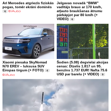
Arī Mercedes atgriezīs fiziskās
Jelgavas novadā “BMW”
pogas, tomēr ekrāni dominēs
vadītājs brauc ar 170 km/h,
atļauto braukšanas ātrumu
6
pārkāpjot par 80 km/h (+
VIDEO)
6
Xiaomi piesaka SkyNomad
Šodien (5.08) degvielai akcijas
N70 EREV – luksusa SUV
cenas: Dīzelis 1.817 un 95.
Eiropas tirgum (+ FOTO)
benzīns 1.737 EUR! Nafta 75.6
4
USD par barelu (+ VIDEO)
9