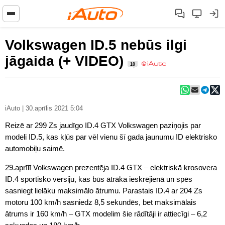
Volkswagen ID.5 nebūs ilgi
jāgaida (+ VIDEO)
10
iAuto | 30.aprīlis 2021 5:04
Reizē ar 299 Zs jaudīgo ID.4 GTX Volkswagen paziņojis par
modeli ID.5, kas kļūs par vēl vienu šī gada jaunumu ID elektrisko
automobiļu saimē.
29.aprīlī Volkswagen prezentēja ID.4 GTX – elektriskā krosovera
ID.4 sportisko versiju, kas būs ātrāka ieskrējienā un spēs
sasniegt lielāku maksimālo ātrumu. Parastais ID.4 ar 204 Zs
motoru 100 km/h sasniedz 8,5 sekundēs, bet maksimālais
ātrums ir 160 km/h – GTX modelim šie rādītāji ir attiecīgi – 6,2