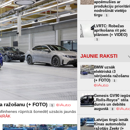
apņēmušies ar
produkciju prioritār
nodrošināt vietējo
tirgu
1
LVRTC: Robežas
aprīkošana rit pēc
plāniem (+ VIDEO)
1
JAUNIE RAKSTI
BMW uzsāk
elektriskā i3
sērijveida ražošanu
(+ FOTO)
1
Genesis GV90 iegū
„Rolls-Royce” stila
da ražošanu (+ FOTO)
durvis un debitēs
1
augustā
3
inhenes rūpnīcā šonedēļ uzsācis jaunās
AIRĀK
Latvijas tirgū ienāk
Ķīnas automobiļu
ražotājs Zeekr (+