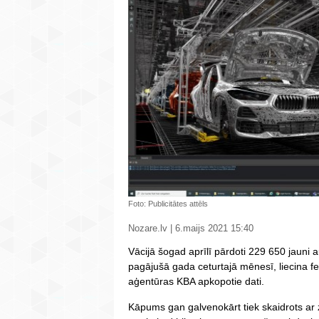
Foto: Publicitātes attēls
Nozare.lv | 6.maijs 2021 15:40
Vācijā šogad aprīlī pārdoti 229 650 jauni 
pagājušā gada ceturtajā mēnesī, liecina fe
aģentūras KBA apkopotie dati.
Kāpums gan galvenokārt tiek skaidrots ar