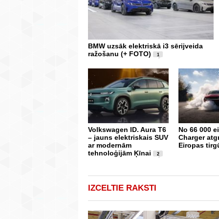
BMW uzsāk elektriskā i3 sērijveida
ražošanu (+ FOTO)
1
Volkswagen ID. Aura T6
No 66 000 e
– jauns elektriskais SUV
Charger atg
ar modernām
Eiropas tirg
tehnoloģijām Ķīnai
2
IZCELTIE RAKSTI