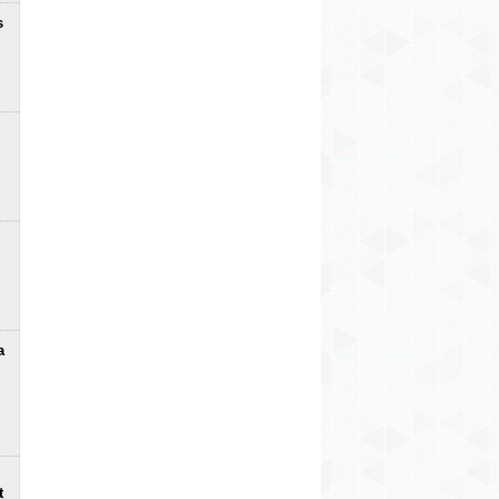
s
a
t