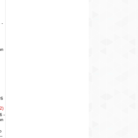
 -
un
26
2)
6 -
un
o
 –