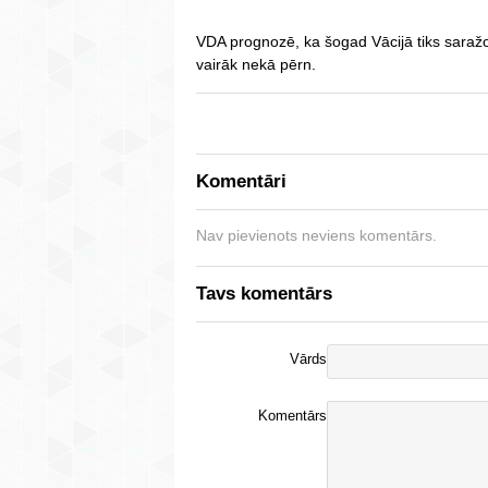
VDA prognozē, ka šogad Vācijā tiks saražot
vairāk nekā pērn.
Komentāri
Nav pievienots neviens komentārs.
Tavs komentārs
Vārds
Komentārs