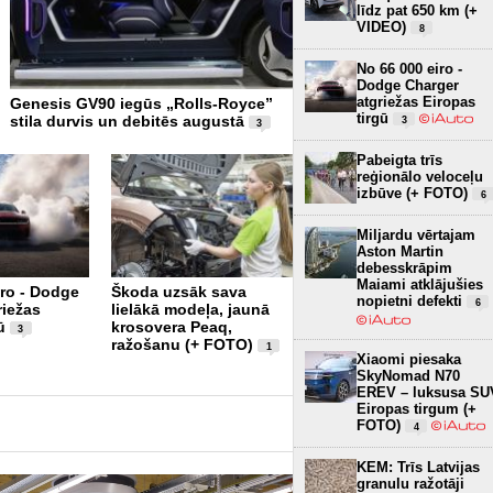
līdz pat 650 km (+
VIDEO)
8
No 66 000 eiro -
Dodge Charger
atgriežas Eiropas
Genesis GV90 iegūs „Rolls-Royce”
Miljardu vērtajam Aston Ma
tirgū
stila durvis un debitēs augustā
debesskrāpim Maiami atkl
3
3
nopietni defekti
6
Pabeigta trīs
reģionālo veloceļu
izbūve (+ FOTO)
6
Miljardu vērtajam
Aston Martin
debesskrāpim
Maiami atklājušies
iro - Dodge
Škoda uzsāk sava
nopietni defekti
6
riežas
lielākā modeļa, jaunā
Xiaomi piesaka
ū
krosovera Peaq,
SkyNomad N70 EREV –
3
ražošanu (+ FOTO)
luksusa SUV Eiropas
1
Xiaomi piesaka
tirgum (+ FOTO)
4
SkyNomad N70
EREV – luksusa SU
Eiropas tirgum (+
FOTO)
4
KEM: Trīs Latvijas
granulu ražotāji