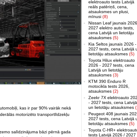
elektroauto tests Latvijā
reāls patēriņš, cena,
atsauksmes un plusi,
mīnusi
(8)
Nissan Leaf jaunais 2026
2027 elektro auto tests,
cena Latvijā un lietotāju
atsauksmes
(5)
Kia Seltos jaunais 2026 -
2027 tests, cena Latvijā 
lietotāju atsauksmes
(5)
Toyota Hilux elektroauto
2026 - 2027 tests, cena
Latvijā un lietotāju
atsauksmes
(3)
KTM 390 Enduro R
motocikla tests 2026,
atsauksmes
(2)
Zeekr 7X elektroauto 20
- 2027 tests, cena Latvijā
un lietotāju atsauksmes
(
automobiļi, kas ir par 90% vairāk nekā
Peugeot 408 jaunais 202
derālās motorizēto transportlīdzekļu
2027 tests, cena Latvijā 
lietotāju atsauksmes
(5)
Toyota C-HR+ elektroaut
 zemo salīdzinājuma bāzi pērnā gada
tests Latvijā 2026 / 2027