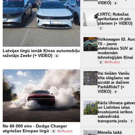
VIDEO)
6
LVRTC: Robežas
aprīkošana rit pēc
plāniem (+ VIDEO)
1
Volkswagen ID. Aur
T6 – jauns
elektriskais SUV ar
Latvijas tirgū ienāk Ķīnas automobiļu
modernām
ražotājs Zeekr (+ VIDEO)
6
tehnoloģijām Ķīnai
2
Vai tiešām Vanšu
tilta slēgšanu var
aizstāt ar dažiem
Park&Ride? (+
VIDEO)
9
Kārļa Ulmaņa gatve
un Lielirbes ielas
krustojumā ierīkos
sabiedriskā
transporta joslu
7
No 66 000 eiro - Dodge Charger
atgriežas Eiropas tirgū
3
Mēneša laikā