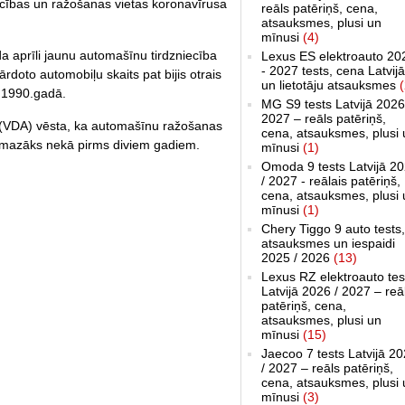
iecības un ražošanas vietas koronavīrusa
reāls patēriņš, cena,
atsauksmes, plusi un
mīnusi
(4)
 aprīli jaunu automašīnu tirdzniecība
Lexus ES elektroauto 20
- 2027 tests, cena Latvijā
rdoto automobiļu skaits pat bijis otrais
un lietotāju atsauksmes
(
 1990.gadā.
MG S9 tests Latvijā 2026
2027 – reāls patēriņš,
a (VDA) vēsta, ka automašīnu ražošanas
cena, atsauksmes, plusi 
2% mazāks nekā pirms diviem gadiem.
mīnusi
(1)
Omoda 9 tests Latvijā 2
/ 2027 - reālais patēriņš,
cena, atsauksmes, plusi 
mīnusi
(1)
Chery Tiggo 9 auto tests,
atsauksmes un iespaidi
2025 / 2026
(13)
Lexus RZ elektroauto tes
Latvijā 2026 / 2027 – reā
patēriņš, cena,
atsauksmes, plusi un
mīnusi
(15)
Jaecoo 7 tests Latvijā 2
/ 2027 – reāls patēriņš,
cena, atsauksmes, plusi 
mīnusi
(3)