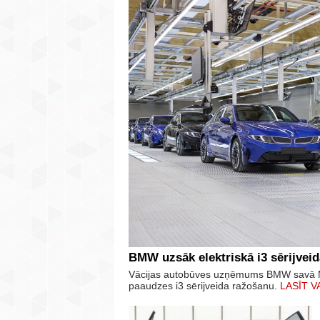
BMW uzsāk elektriskā i3 sērijvei
Vācijas autobūves uzņēmums BMW savā M
paaudzes i3 sērijveida ražošanu.
LASĪT V