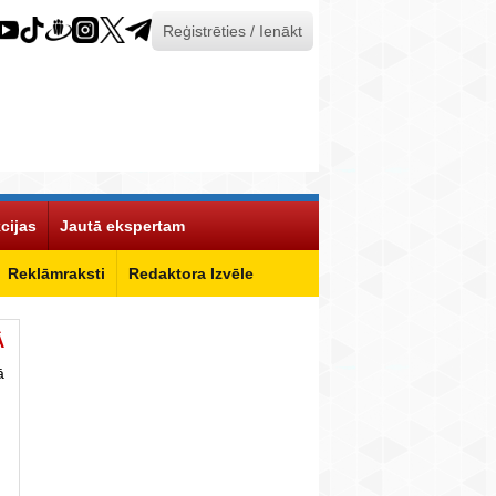
Reģistrēties / Ienākt
cijas
Jautā ekspertam
Reklāmraksti
Redaktora Izvēle
Ā
ā