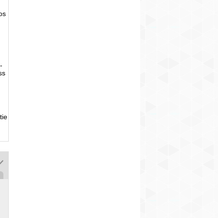
tos
-
ss
tie