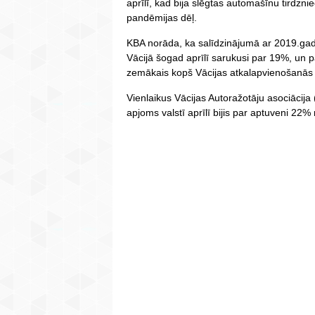
aprīlī, kad bija slēgtas automašīnu tirdzn
pandēmijas dēļ.
KBA norāda, ka salīdzinājumā ar 2019.gada
Vācijā šogad aprīlī sarukusi par 19%, un pā
zemākais kopš Vācijas atkalapvienošanās
Vienlaikus Vācijas Autoražotāju asociācij
apjoms valstī aprīlī bijis par aptuveni 2