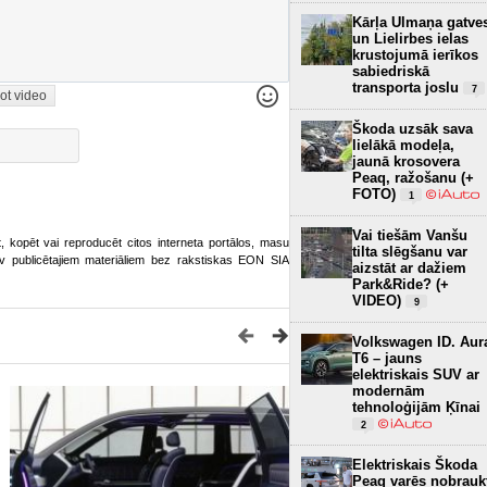
Kārļa Ulmaņa gatve
un Lielirbes ielas
krustojumā ierīkos
sabiedriskā
transporta joslu
7
ot video
Škoda uzsāk sava
lielākā modeļa,
jaunā krosovera
Peaq, ražošanu (+
FOTO)
1
Vai tiešām Vanšu
ot, kopēt vai reproducēt citos interneta portālos, masu
tilta slēgšanu var
o.lv publicētajiem materiāliem bez rakstiskas EON SIA
aizstāt ar dažiem
Park&Ride? (+
VIDEO)
9
Volkswagen ID. Aur
T6 – jauns
elektriskais SUV ar
modernām
tehnoloģijām Ķīnai
2
Elektriskais Škoda
Peaq varēs nobrauk