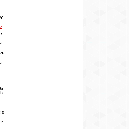
26
2)
 /
un
026
un
ts
ls
026
un