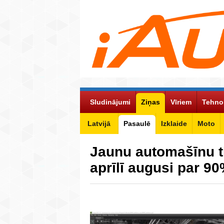
Sludinājumi
Ziņas
Vīriem
Tehno
Latvijā
Pasaulē
Izklaide
Moto
Jaunu automašīnu ti
aprīlī augusi par 9