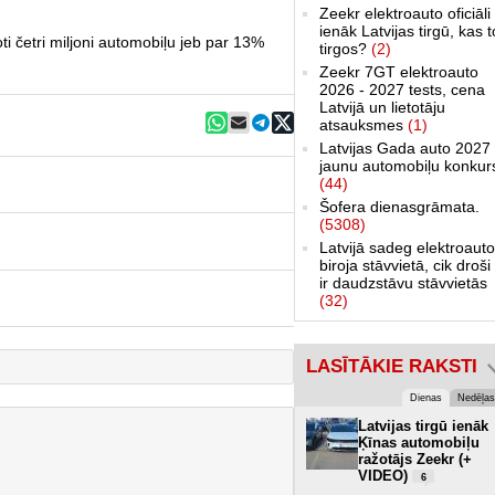
Zeekr elektroauto oficiāli
ienāk Latvijas tirgū, kas 
i četri miljoni automobiļu jeb par 13%
tirgos?
(2)
Zeekr 7GT elektroauto
2026 - 2027 tests, cena
Latvijā un lietotāju
atsauksmes
(1)
Latvijas Gada auto 2027 
jaunu automobiļu konkur
(44)
Šofera dienasgrāmata.
(5308)
Latvijā sadeg elektroauto
biroja stāvvietā, cik droši 
ir daudzstāvu stāvvietās
(32)
LASĪTĀKIE RAKSTI
Dienas
Nedēļas
Latvijas tirgū ienāk
Ķīnas automobiļu
ražotājs Zeekr (+
VIDEO)
6