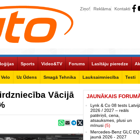
Ziņo!
Reklāma
Kontakti
loģijas
Sports
Video&TV
Forums
Lasītāju pieredze
Ak
Velo
Uz Ūdens
Smagā Tehnika
Lauksaimniecība
Testi
rdzniecība Vācijā
JAUNĀKAIS FORUM
0%
Lynk & Co 08 tests Latvij
2026 / 2027 – reāls
patēriņš, cena,
atsauksmes, plusi un
mīnusi
(5)
Mercedes-Benz GLC EQ
jaunā 2026 - 2027