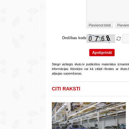
Pievienot bildi
Pievien
Drošības kods
Stingri aizliegts iAuto.lv publicētos materiālus izmant
informācijas līdzekļos vai kā citādi rīkoties ar iAut
atļaujas saņemšanas.
CITI RAKSTI