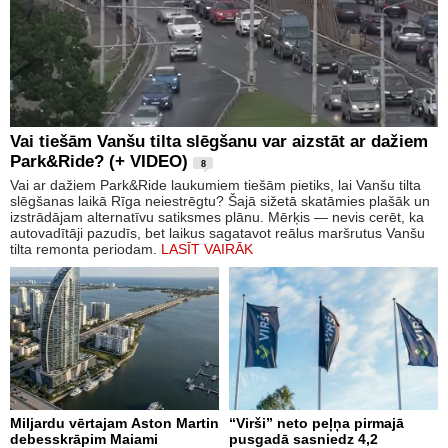
Vai tiešām Vanšu tilta slēgšanu var aizstāt ar dažiem
Park&Ride? (+ VIDEO)
8
Vai ar dažiem Park&Ride laukumiem tiešām pietiks, lai Vanšu tilta
slēgšanas laikā Rīga neiestrēgtu? Šajā sižetā skatāmies plašāk un
izstrādājam alternatīvu satiksmes plānu. Mērķis — nevis cerēt, ka
autovadītāji pazudīs, bet laikus sagatavot reālus maršrutus Vanšu
tilta remonta periodam.
LASĪT VAIRĀK
Miljardu vērtajam Aston Martin
“Virši” neto peļņa pirmajā
debesskrāpim Maiami
pusgadā sasniedz 4,2