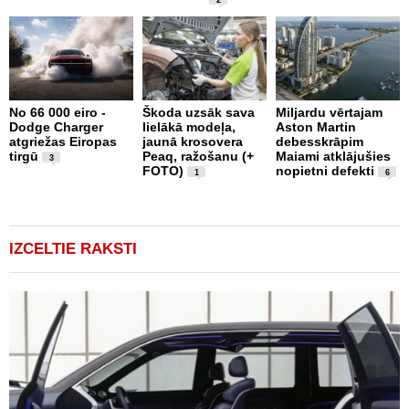
2
No 66 000 eiro -
Škoda uzsāk sava
Miljardu vērtajam
g
Dodge Charger
lielākā modeļa,
Aston Martin
Z
atgriežas Eiropas
jaunā krosovera
debesskrāpim
B
tirgū
Peaq, ražošanu (+
Maiami atklājušies
p
3
FOTO)
nopietni defekti
F
1
6
IZCELTIE RAKSTI