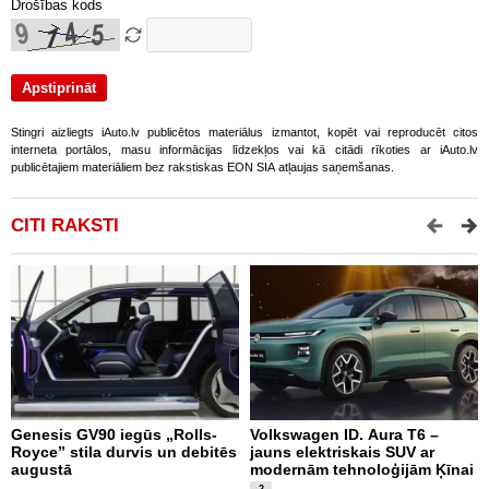
Drošības kods
Stingri aizliegts iAuto.lv publicētos materiālus izmantot, kopēt vai reproducēt citos
interneta portālos, masu informācijas līdzekļos vai kā citādi rīkoties ar iAuto.lv
publicētajiem materiāliem bez rakstiskas EON SIA atļaujas saņemšanas.
CITI RAKSTI
Genesis GV90 iegūs „Rolls-
Volkswagen ID. Aura T6 –
A
Royce” stila durvis un debitēs
jauns elektriskais SUV ar
p
augustā
modernām tehnoloģijām Ķīnai
2