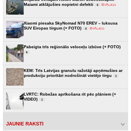
Maiami atklājušies nopietni defekti
6
Xiaomi piesaka SkyNomad N70 EREV – luksusa
SUV Eiropas tirgum (+ FOTO)
4
Pabeigta trīs reģionālo veloceļu izbūve (+ FOTO)
6
KEM: Trīs Latvijas granulu ražotāji apņēmušies ar
produkciju prioritāri nodrošināt vietējo tirgu
1
LVRTC: Robežas aprīkošana rit pēc plāniem (+
VIDEO)
1
JAUNIE RAKSTI