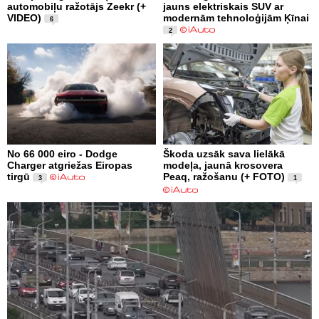
automobiļu ražotājs Zeekr (+
jauns elektriskais SUV ar
VIDEO)
modernām tehnoloģijām Ķīnai
6
2
No 66 000 eiro - Dodge
Škoda uzsāk sava lielākā
Charger atgriežas Eiropas
modeļa, jaunā krosovera
tirgū
Peaq, ražošanu (+ FOTO)
3
1