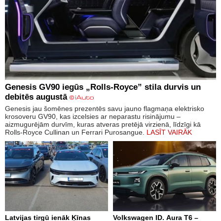
Genesis GV90 iegūs „Rolls-Royce” stila durvis un
debitēs augustā
Genesis jau šomēnes prezentēs savu jauno flagmaņa elektrisko
krosoveru GV90, kas izcelsies ar neparastu risinājumu –
aizmugurējām durvīm, kuras atveras pretējā virzienā, līdzīgi kā
Rolls-Royce Cullinan un Ferrari Purosangue.
LASĪT VAIRĀK
Latvijas tirgū ienāk Ķīnas
Volkswagen ID. Aura T6 –