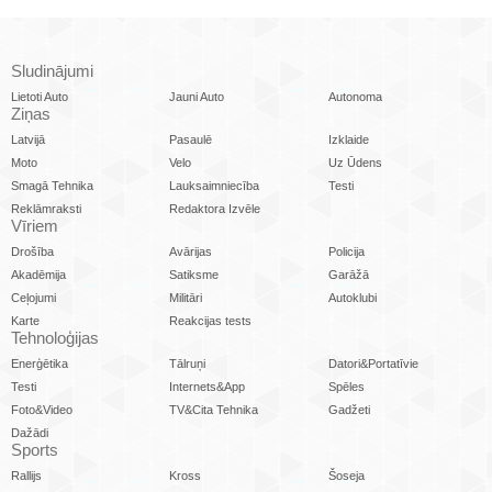
Sludinājumi
Lietoti Auto
Jauni Auto
Autonoma
Ziņas
Latvijā
Pasaulē
Izklaide
Moto
Velo
Uz Ūdens
Smagā Tehnika
Lauksaimniecība
Testi
Reklāmraksti
Redaktora Izvēle
Vīriem
Drošība
Avārijas
Policija
Akadēmija
Satiksme
Garāžā
Ceļojumi
Militāri
Autoklubi
Karte
Reakcijas tests
Tehnoloģijas
Enerģētika
Tālruņi
Datori&Portatīvie
Testi
Internets&App
Spēles
Foto&Video
TV&Cita Tehnika
Gadžeti
Dažādi
Sports
Rallijs
Kross
Šoseja