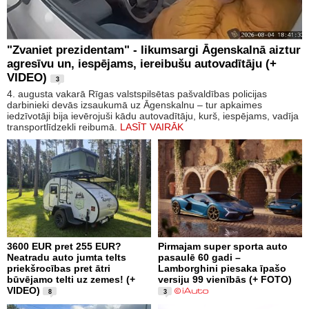
"Zvaniet prezidentam" - likumsargi Āgenskalnā aiztur
agresīvu un, iespējams, iereibušu autovadītāju (+
VIDEO)
3
4. augusta vakarā Rīgas valstspilsētas pašvaldības policijas
darbinieki devās izsaukumā uz Āgenskalnu – tur apkaimes
iedzīvotāji bija ievērojuši kādu autovadītāju, kurš, iespējams, vadīja
transportlīdzekli reibumā.
LASĪT VAIRĀK
3600 EUR pret 255 EUR?
Pirmajam super sporta auto
Neatradu auto jumta telts
pasaulē 60 gadi –
priekšrocības pret ātri
Lamborghini piesaka īpašo
būvējamo telti uz zemes! (+
versiju 99 vienībās (+ FOTO)
VIDEO)
8
3