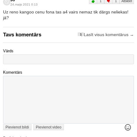
1
1
Atbildēt
24.maijs 2021 0:13
Uz reno kangoo cenu fona tas a4 vairs nemaz tik dārgs neliekas!
jā?
Tavs komentārs
Lasīt visus komentārus →
1
Vārds
Komentārs
Pievienot bildi
Pievienot video