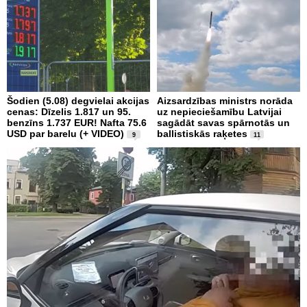
Šodien (5.08) degvielai akcijas
Aizsardzības ministrs norāda
cenas: Dīzelis 1.817 un 95.
uz nepieciešamību Latvijai
benzīns 1.737 EUR! Nafta 75.6
sagādāt savas spārnotās un
USD par barelu (+ VIDEO)
ballistiskās raķetes
9
11