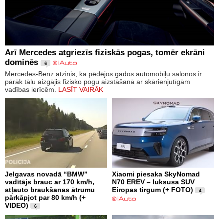
Arī Mercedes atgriezīs fiziskās pogas, tomēr ekrāni
dominēs
6
Mercedes-Benz atzinis, ka pēdējos gados automobiļu salonos ir
pārāk tālu aizgājis fizisko pogu aizstāšanā ar skārienjutīgām
vadības ierīcēm.
LASĪT VAIRĀK
Jelgavas novadā “BMW”
Xiaomi piesaka SkyNomad
vadītājs brauc ar 170 km/h,
N70 EREV – luksusa SUV
atļauto braukšanas ātrumu
Eiropas tirgum (+ FOTO)
4
pārkāpjot par 80 km/h (+
VIDEO)
6