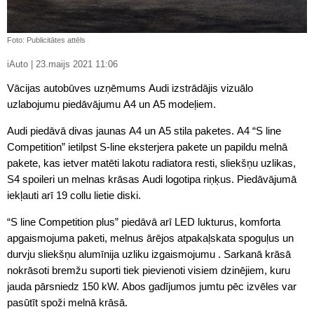
Foto: Publicitātes attēls
iAuto | 23.maijs 2021 11:06
Vācijas autobūves uzņēmums Audi izstrādājis vizuālo
uzlabojumu piedāvājumu A4 un A5 modeļiem.
Audi piedāvā divas jaunas A4 un A5 stila paketes. A4 “S line
Competition” ietilpst S-line eksterjera pakete un papildu melnā
pakete, kas ietver matēti lakotu radiatora resti, sliekšņu uzlikas,
S4 spoileri un melnas krāsas Audi logotipa riņķus. Piedāvājumā
iekļauti arī 19 collu lietie diski.
“S line Competition plus” piedāvā arī LED lukturus, komforta
apgaismojuma paketi, melnus ārējos atpakaļskata spoguļus un
durvju sliekšņu alumīnija uzliku izgaismojumu . Sarkanā krāsā
nokrāsoti bremžu suporti tiek pievienoti visiem dzinējiem, kuru
jauda pārsniedz 150 kW. Abos gadījumos jumtu pēc izvēles var
pasūtīt spoži melnā krāsā.