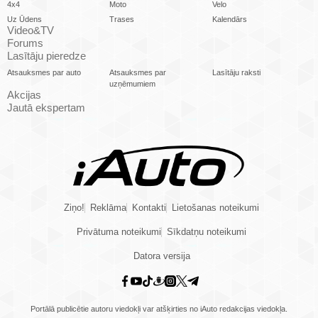
4x4
Moto
Velo
Uz Ūdens
Trases
Kalendārs
Video&TV
Forums
Lasītāju pieredze
Atsauksmes par auto
Atsauksmes par
Lasītāju raksti
uzņēmumiem
Akcijas
Jautā ekspertam
Ziņo!
Reklāma
Kontakti
Lietošanas noteikumi
Privātuma noteikumi
Sīkdatņu noteikumi
Datora versija
Portālā publicētie autoru viedokļi var atšķirties no iAuto redakcijas viedokļa.