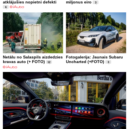
atklājušies nopietni defekti
miljonus eiro
3
6
Netālu no Salaspils aizdedzies
Fotogalerija: Jaunais Subaru
kravas auto (+ FOTO)
Uncharted (+FOTO)
12
3