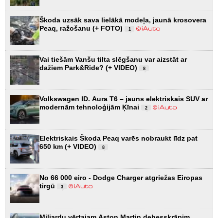
Škoda uzsāk sava lielākā modeļa, jaunā krosovera
Peaq, ražošanu (+ FOTO)
1
Vai tiešām Vanšu tilta slēgšanu var aizstāt ar
dažiem Park&Ride? (+ VIDEO)
8
Volkswagen ID. Aura T6 – jauns elektriskais SUV ar
modernām tehnoloģijām Ķīnai
2
Elektriskais Škoda Peaq varēs nobraukt līdz pat
650 km (+ VIDEO)
8
No 66 000 eiro - Dodge Charger atgriežas Eiropas
tirgū
3
Miljardu vērtajam Aston Martin debesskrāpim