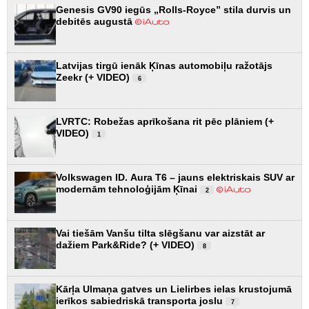
Genesis GV90 iegūs „Rolls-Royce” stila durvis un
debitēs augustā
Latvijas tirgū ienāk Ķīnas automobiļu ražotājs
Zeekr (+ VIDEO)
6
LVRTC: Robežas aprīkošana rit pēc plāniem (+
VIDEO)
1
Volkswagen ID. Aura T6 – jauns elektriskais SUV ar
modernām tehnoloģijām Ķīnai
2
Vai tiešām Vanšu tilta slēgšanu var aizstāt ar
dažiem Park&Ride? (+ VIDEO)
8
Kārļa Ulmaņa gatves un Lielirbes ielas krustojumā
ierīkos sabiedriskā transporta joslu
7