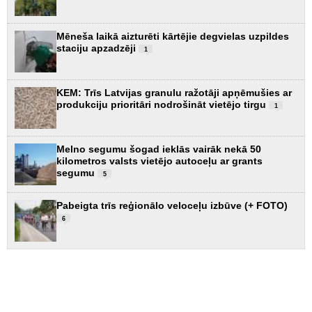
Mēneša laikā aizturēti kārtējie degvielas uzpildes
staciju apzadzēji
1
KEM: Trīs Latvijas granulu ražotāji apņēmušies ar
produkciju prioritāri nodrošināt vietējo tirgu
1
Melno segumu šogad ieklās vairāk nekā 50
kilometros valsts vietējo autoceļu ar grants
segumu
5
Pabeigta trīs reģionālo veloceļu izbūve (+ FOTO)
6