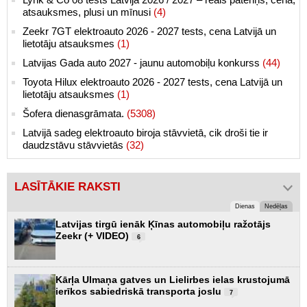
atsauksmes, plusi un mīnusi
(4)
Zeekr 7GT elektroauto 2026 - 2027 tests, cena Latvijā un
lietotāju atsauksmes
(1)
Latvijas Gada auto 2027 - jaunu automobiļu konkurss
(44)
Toyota Hilux elektroauto 2026 - 2027 tests, cena Latvijā un
lietotāju atsauksmes
(1)
Šofera dienasgrāmata.
(5308)
Latvijā sadeg elektroauto biroja stāvvietā, cik droši tie ir
daudzstāvu stāvvietās
(32)
LASĪTĀKIE RAKSTI
Dienas
Nedēļas
Latvijas tirgū ienāk Ķīnas automobiļu ražotājs
Zeekr (+ VIDEO)
6
Kārļa Ulmaņa gatves un Lielirbes ielas krustojumā
ierīkos sabiedriskā transporta joslu
7