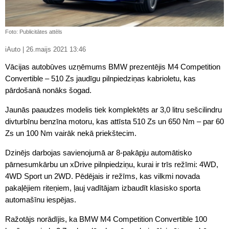
Foto: Publicitātes attēls
iAuto | 26.maijs 2021 13:46
Vācijas autobūves uzņēmums BMW prezentējis M4 Competition
Convertible – 510 Zs jaudīgu pilnpiedziņas kabrioletu, kas
pārdošanā nonāks šogad.
Jaunās paaudzes modelis tiek komplektēts ar 3,0 litru sešcilindru
divturbīnu benzīna motoru, kas attīsta 510 Zs un 650 Nm – par 60
Zs un 100 Nm vairāk nekā priekštecim.
Dzinējs darbojas savienojumā ar 8-pakāpju automātisko
pārnesumkārbu un xDrive pilnpiedziņu, kurai ir trīs režīmi: 4WD,
4WD Sport un 2WD. Pēdējais ir režīms, kas vilkmi novada
pakaļējiem riteņiem, ļauj vadītājam izbaudīt klasisko sporta
automašīnu iespējas.
Ražotājs norādījis, ka BMW M4 Competition Convertible 100