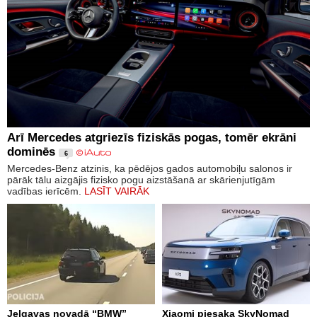
Arī Mercedes atgriezīs fiziskās pogas, tomēr ekrāni
dominēs
6
Mercedes-Benz atzinis, ka pēdējos gados automobiļu salonos ir
pārāk tālu aizgājis fizisko pogu aizstāšanā ar skārienjutīgām
vadības ierīcēm.
LASĪT VAIRĀK
Jelgavas novadā “BMW”
Xiaomi piesaka SkyNomad