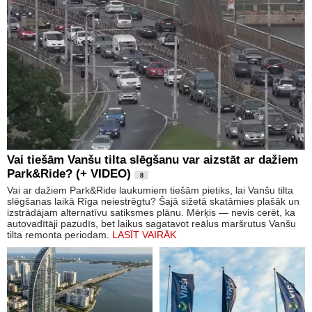
Vai tiešām Vanšu tilta slēgšanu var aizstāt ar dažiem
Park&Ride? (+ VIDEO)
8
Vai ar dažiem Park&Ride laukumiem tiešām pietiks, lai Vanšu tilta
slēgšanas laikā Rīga neiestrēgtu? Šajā sižetā skatāmies plašāk un
izstrādājam alternatīvu satiksmes plānu. Mērķis — nevis cerēt, ka
autovadītāji pazudīs, bet laikus sagatavot reālus maršrutus Vanšu
tilta remonta periodam.
LASĪT VAIRĀK