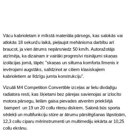
Vācu kabrioletam ir mīkstā materiāla pārsegs, kas salokās vai
atlokās 18 sekunžu laikā, pieļaujot mehānisma darbību arī
braucot, ja vien ātrums nepārsniedz 50 km/h. Autoražotājs
atzīmēja, ka dizainam ir vairāki progresīvi risinājumi skaņas
izolācijas jomā, tāpēc "skaņas un siltuma komforta līmenis ir
ievērojami augstāks, salīdzinot ar citiem klasiskajiem
kabrioletiem ar līdzīgu jumta konstrukciju".
Vizuāli M4 Competition Convertible izceļas ar lielu divdaļīgu
radiatora resti, kas šķietami bez pārejas savienojas ar izlocīto
motora pārsegu, lielām gaisa pievades atverēm priekšējā
bamperī un 19 un 20 collu riteņu diskiem. Salonā būs sporta
sēdekļi un multifunkciju stūre ar ātrumu pārslēgšanas lāpstiņām,
12,3 collu ciparu mērinstrumenti un multimediju iekārta ar 10,25
collu ekrānu.