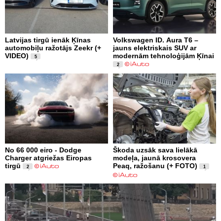
Latvijas tirgū ienāk Ķīnas
Volkswagen ID. Aura T6 –
automobiļu ražotājs Zeekr (+
jauns elektriskais SUV ar
VIDEO)
modernām tehnoloģijām Ķīnai
5
2
No 66 000 eiro - Dodge
Škoda uzsāk sava lielākā
Charger atgriežas Eiropas
modeļa, jaunā krosovera
tirgū
Peaq, ražošanu (+ FOTO)
2
1