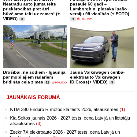
Neatradu auto jumta telts
pasaulē 60 gadi –
priekšrocības pret ātri
Lamborghini piesaka īpašo
būvējamo telti uz zemes! (+
versiju 99 vienībās (+ FOTO)
VIDEO)
8
3
Drošībai, ne sodiem - Igaunijā
Jaunā Volkswagen cerība-
par mobilajiem radariem
elektroauto Volkswagen
brīdinās ceļa zimes
ID.Cross(+ VIDEO)
12
5
JAUNĀKAIS FORUMĀ
KTM 390 Enduro R motocikla tests 2026, atsauksmes
(1)
Kia Seltos jaunais 2026 - 2027 tests, cena Latvijā un lietotāju
atsauksmes
(3)
Zeekr 7X elektroauto 2026 - 2027 tests, cena Latvijā un