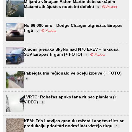
Miljardu vērtajam Aston Martin debesskrāpim
Maiami atklājušies nopietni defekti
6
No 66 000 eiro - Dodge Charger atgriežas Eiropas
tirgū
2
Xiaomi piesaka SkyNomad N70 EREV – luksusa
SUV Eiropas tirgum (+ FOTO)
4
Pabeigta trīs reģionālo veloceļu izbūve (+ FOTO)
6
LVRTC: Robežas aprīkošana rit pēc plāniem (+
VIDEO)
1
KEM: Trīs Latvijas granulu ražotāji apņēmušies ar
produkciju prioritāri nodrošināt vietējo tirgu
1