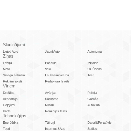
Sludinājumi
Lietoti Auto
Jauni Auto
Autonoma
Ziņas
Latvijā
Pasaulē
Izklaide
Moto
Velo
Uz Ūdens
Smagā Tehnika
Lauksaimniecība
Testi
Reklāmraksti
Redaktora Izvēle
Vīriem
Drošība
Avārijas
Policija
Akadēmija
Satiksme
Garāžā
Ceļojumi
Militāri
Autoklubi
Karte
Reakcijas tests
Tehnoloģijas
Enerģētika
Tālruņi
Datori&Portatīvie
Testi
Internets&App
Spēles