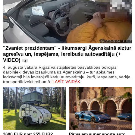
"Zvaniet prezidentam" - likumsargi Āgenskalnā aiztur
agresīvu un, iespējams, iereibušu autovadītāju (+
VIDEO)
3
4. augusta vakarā Rīgas valstspilsētas pašvaldības policijas
darbinieki devās izsaukumā uz Āgenskalnu – tur apkaimes
iedzīvotāji bija ievērojuši kādu autovadītāju, kurš, iespējams, vadīja
transportlīdzekli reibumā.
LASĪT VAIRĀK
3600 EUR pret 255 EUR?
Pirmajam super sporta auto