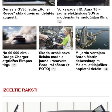
Genesis GV90 iegūs „Rolls-
Volkswagen ID. Aura T6 –
A
Royce” stila durvis un debitēs
jauns elektriskais SUV ar
p
augustā
modernām tehnoloģijām Ķīnai
2
2
No 66 000 eiro -
Škoda uzsāk sava
Miljardu vērtajam
g
Dodge Charger
lielākā modeļa,
Aston Martin
Z
atgriežas Eiropas
jaunā krosovera
debesskrāpim
B
tirgū
Peaq, ražošanu (+
Maiami atklājušies
p
2
FOTO)
nopietni defekti
F
1
6
IZCELTIE RAKSTI