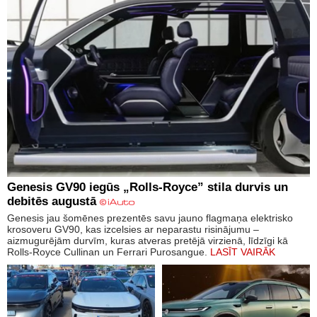
Genesis GV90 iegūs „Rolls-Royce” stila durvis un
debitēs augustā
Genesis jau šomēnes prezentēs savu jauno flagmaņa elektrisko
krosoveru GV90, kas izcelsies ar neparastu risinājumu –
aizmugurējām durvīm, kuras atveras pretējā virzienā, līdzīgi kā
Rolls-Royce Cullinan un Ferrari Purosangue.
LASĪT VAIRĀK