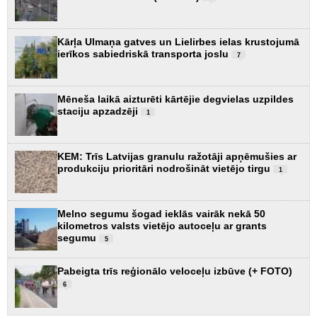
Kārļa Ulmaņa gatves un Lielirbes ielas krustojumā
ierīkos sabiedriskā transporta joslu
7
Mēneša laikā aizturēti kārtējie degvielas uzpildes
staciju apzadzēji
1
KEM: Trīs Latvijas granulu ražotāji apņēmušies ar
produkciju prioritāri nodrošināt vietējo tirgu
1
Melno segumu šogad ieklās vairāk nekā 50
kilometros valsts vietējo autoceļu ar grants
segumu
5
Pabeigta trīs reģionālo veloceļu izbūve (+ FOTO)
6