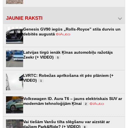
JAUNIE RAKSTI
Genesis GV90 iegūs „Rolls-Royce” stila durvis un
debitēs augustā
Latvijas tirgū ienāk Ķīnas automobiļu ražotājs
Zeekr (+ VIDEO)
5
LVRTC: Robežas aprīkošana rit pēc plāniem (+
VIDEO)
1
Volkswagen ID. Aura T6 – jauns elektriskais SUV ar
modernām tehnoloģijām Ķīnai
2
Vai tiešām Vanšu tilta slēgšanu var aizstāt ar
dažiem Park&Ride? (+ VIDEO)
8