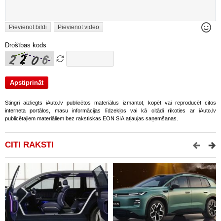
Pievienot bildi
Pievienot video
Drošības kods
Stingri aizliegts iAuto.lv publicētos materiālus izmantot, kopēt vai reproducēt citos
interneta portālos, masu informācijas līdzekļos vai kā citādi rīkoties ar iAuto.lv
publicētajiem materiāliem bez rakstiskas EON SIA atļaujas saņemšanas.
CITI RAKSTI