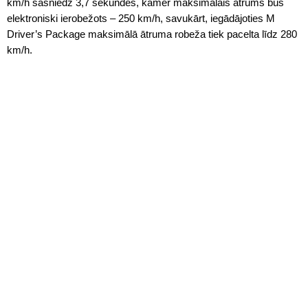
km/h sasniedz 3,7 sekundēs, kamēr maksimālais ātrums būs
elektroniski ierobežots – 250 km/h, savukārt, iegādājoties M
Driver’s Package maksimālā ātruma robeža tiek pacelta līdz 280
km/h.