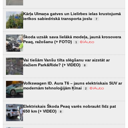
Kārļa Ulmaņa gatves un Lielirbes ielas krustojumā
ierīkos sabiedriskā transporta joslu
7
Škoda uzsāk sava lielākā modeļa, jaunā krosovera
Peaq, ražošanu (+ FOTO)
1
Vai tiešām Vanšu tilta slēgšanu var aizstāt ar
dažiem Park&Ride? (+ VIDEO)
8
Volkswagen ID. Aura T6 – jauns elektriskais SUV ar
modernām tehnoloģijām Ķīnai
2
Elektriskais Škoda Peaq varēs nobraukt līdz pat
650 km (+ VIDEO)
8