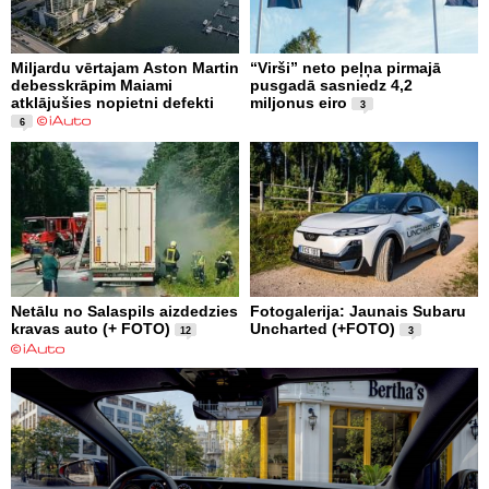
Miljardu vērtajam Aston Martin
“Virši” neto peļņa pirmajā
debesskrāpim Maiami
pusgadā sasniedz 4,2
atklājušies nopietni defekti
miljonus eiro
3
6
Netālu no Salaspils aizdedzies
Fotogalerija: Jaunais Subaru
kravas auto (+ FOTO)
Uncharted (+FOTO)
12
3