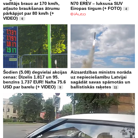
vadītājs brauc ar 170 km/h,
N70 EREV – luksusa SUV
atļauto braukšanas ātrumu
Eiropas tirgum (+ FOTO)
4
pārkāpjot par 80 km/h (+
VIDEO)
6
Šodien (5.08) degvielai akcijas
Aizsardzības ministrs norāda
cenas: Dīzelis 1.817 un 95.
uz nepieciešamību Latvijai
benzīns 1.737 EUR! Nafta 75.6
sagādāt savas spārnotās un
USD par barelu (+ VIDEO)
ballistiskās raķetes
9
11