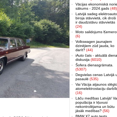
Vācijas ekonomiskā nori
sākums - 2024.gads
(48)
Latvijā sadeg elektroauto
biroja stāvvietā, cik droši 
ir daudzstāvu stāvvietās
(24)
Moto salidojums Ķemero
(6)
Volkswagen jaunajiem
dzinējiem zūd jauda, ko
darīt?
(44)
iAuto čats - aktuālā dien
diskusija
(6010)
Šofera dienasgrāmata.
(5307)
Degvielas cenas Latvijā 
pasaulē
(535)
Vai Vācija atjaunos slēgt
atomelektrostaciju darbī
(16)
Lāču medības Latvijā! Va
populācija ir kļuvusi
nekontrolējama un būtu
jāsāk medības?
(56)
BMW X7 auto tests,