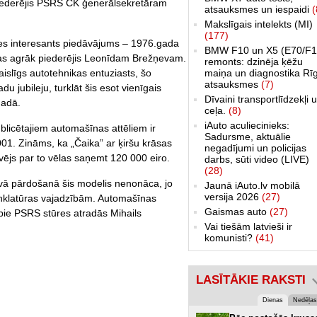
 piederējis PSRS CK ģenerālsekretāram
atsauksmes un iespaidi
(
Makslīgais intelekts (MI)
(177)
ies interesants piedāvājums – 1976.gada
BMW F10 un X5 (E70/F1
kas agrāk piederējis Leonīdam Brežņevam.
remonts: dzinēja ķēžu
maiņa un diagnostika Rī
islīgs autotehnikas entuziasts, šo
atsauksmes
(7)
 jubileju, turklāt šis esot vienīgais
Dīvaini transportlīdzekļi 
gadā.
ceļa.
(8)
iAuto aculiecinieks:
blicētajiem automašīnas attēliem ir
Sadursme, aktuālie
01. Zināms, ka „Čaika” ar ķiršu krāsas
negadījumi un policijas
ējs par to vēlas saņemt 120 000 eiro.
darbs, sūti video (LIVE)
(28)
īvā pārdošanā šis modelis nenonāca, jo
Jaunā iAuto.lv mobilā
versija 2026
(27)
menklatūras vajadzībām. Automašīnas
Gaismas auto
(27)
pie PSRS stūres atradās Mihails
Vai tiešām latvieši ir
komunisti?
(41)
LASĪTĀKIE RAKSTI
Dienas
Nedēļas