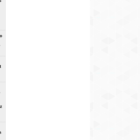
s
no
o
t
o
uz
n