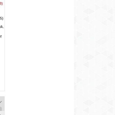
8)
5)
gā,
uz