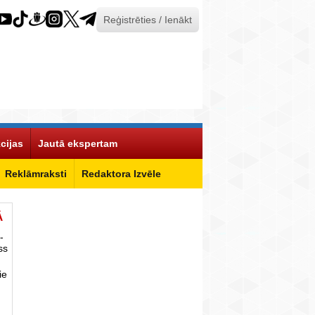
Reģistrēties / Ienākt
cijas
Jautā ekspertam
Reklāmraksti
Redaktora Izvēle
Ā
-
ss
ie