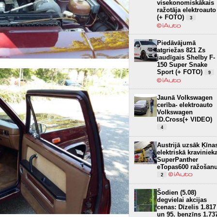
visekonomiskākais
ražotāja elektroauto
(+ FOTO)
3
Piedāvājumā
atgriežas 821 Zs
jaudīgais Shelby F-
150 Super Snake
Sport (+ FOTO)
9
Jaunā Volkswagen
cerība- elektroauto
Volkswagen
ID.Cross(+ VIDEO)
4
Austrijā uzsāk Ķīna
elektriskā kraviniek
SuperPanther
eTopas600 ražošan
2
Šodien (5.08)
degvielai akcijas
cenas: Dīzelis 1.817
un 95. benzīns 1.73