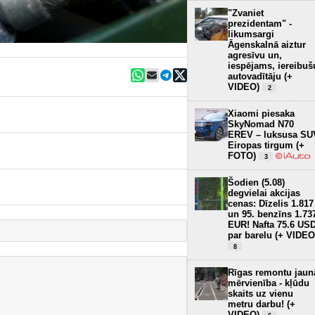
"Zvaniet
prezidentam" -
likumsargi
Āgenskalnā aiztur
agresīvu un,
iespējams, iereibuš
autovadītāju (+
VIDEO)
2
Xiaomi piesaka
SkyNomad N70
EREV – luksusa SU
Eiropas tirgum (+
FOTO)
3
Šodien (5.08)
degvielai akcijas
cenas: Dīzelis 1.817
un 95. benzīns 1.73
EUR! Nafta 75.6 US
par barelu (+ VIDEO
8
Rīgas remontu jaun
mērvienība - kļūdu
skaits uz vienu
metru darbu! (+
VIDEO)