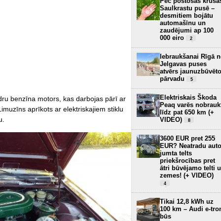
Pēc postošās krusa
Saulkrastu pusē –
desmitiem bojātu
automašīnu un
zaudējumi ap 100
000 eiro
2
Iebraukšanai Rīgā 
Jelgavas puses
atvērs jaunuzbūvēt
pārvadu
5
Elektriskais Škoda
dru benzīna motors, kas darbojas pārī ar
Peaq varēs nobrauk
muzīns aprīkots ar elektriskajiem stiklu
līdz pat 650 km (+
u.
VIDEO)
8
3600 EUR pret 255
EUR? Neatradu aut
jumta telts
priekšrocības pret
ātri būvējamo telti 
zemes! (+ VIDEO)
4
Tikai 12,8 kWh uz
100 km – Audi e-tro
būs