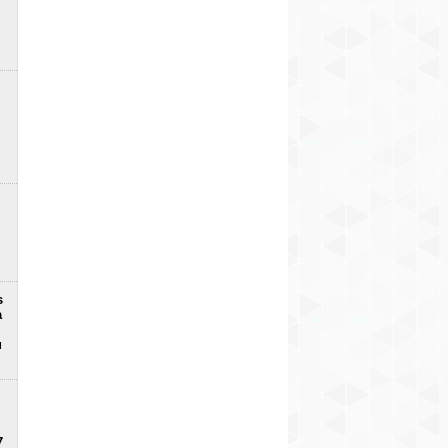
s
a
u
7