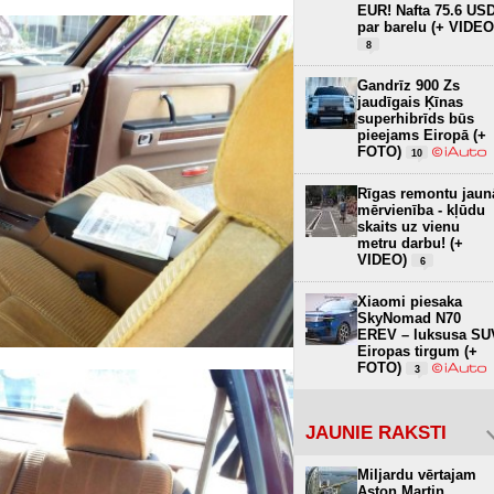
EUR! Nafta 75.6 US
par barelu (+ VIDEO
8
Gandrīz 900 Zs
jaudīgais Ķīnas
superhibrīds būs
pieejams Eiropā (+
FOTO)
10
Rīgas remontu jaun
mērvienība - kļūdu
skaits uz vienu
metru darbu! (+
VIDEO)
6
Xiaomi piesaka
SkyNomad N70
EREV – luksusa SU
Eiropas tirgum (+
FOTO)
3
JAUNIE RAKSTI
Miljardu vērtajam
Aston Martin