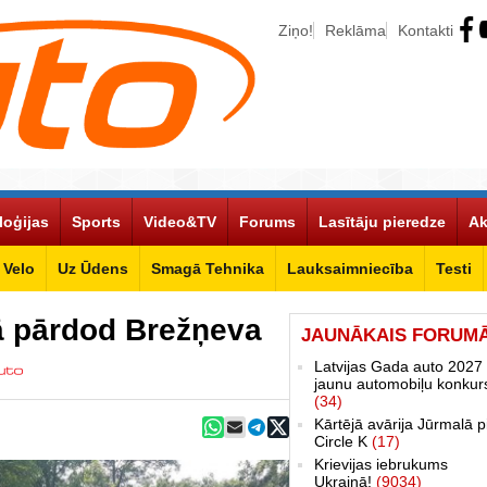
Ziņo!
Reklāma
Kontakti
loģijas
Sports
Video&TV
Forums
Lasītāju pieredze
Ak
Velo
Uz Ūdens
Smagā Tehnika
Lauksaimniecība
Testi
jā pārdod Brežņeva
JAUNĀKAIS FORUM
Latvijas Gada auto 2027 
jaunu automobiļu konkur
(34)
Kārtējā avārija Jūrmalā p
Circle K
(17)
Krievijas iebrukums
Ukrainā!
(9034)