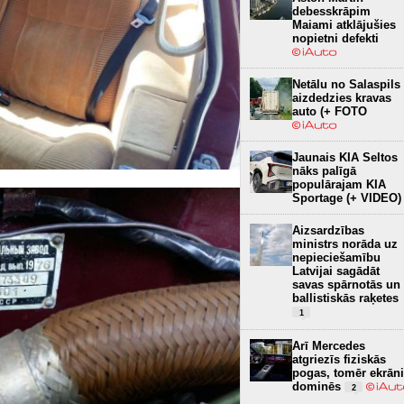
debesskrāpim
Maiami atklājušies
nopietni defekti
Netālu no Salaspils
aizdedzies kravas
auto (+ FOTO
Jaunais KIA Seltos
nāks palīgā
populārajam KIA
Sportage (+ VIDEO)
Aizsardzības
ministrs norāda uz
nepieciešamību
Latvijai sagādāt
savas spārnotās un
ballistiskās raķetes
1
Arī Mercedes
atgriezīs fiziskās
pogas, tomēr ekrāni
dominēs
2