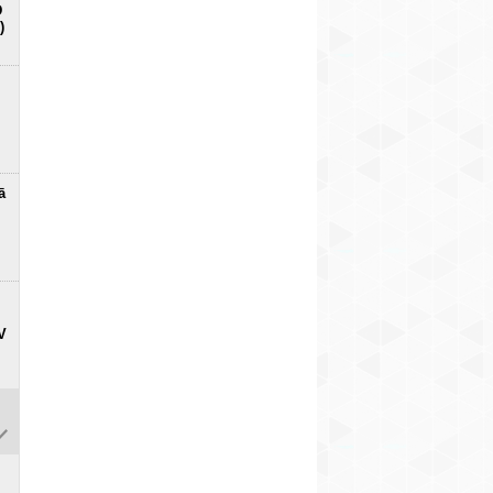
D
)
ā
V