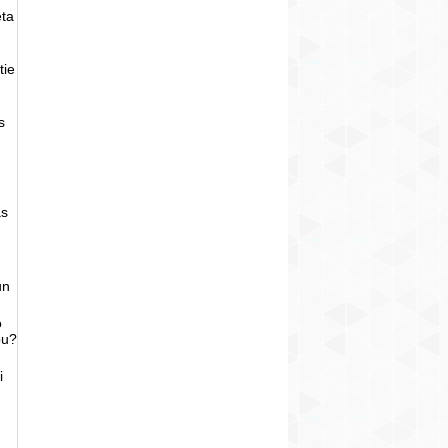
eta
tie
s
as
un
o
bu?
i