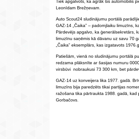
Tiek apgalvots, ka agrāk šis automobilis
Leonīdam Brežņevam.
Auto Scout24 sludinājumu portālā parādīj
GAZ-14 „Čaika” – padomjlaiku limuzīns, 
Pārdevējs apgalvo, ka ģenerālsekretārs, ka
limuzīnu saņēmis kā dāvanu uz savu 70 gadu
„Čaika” eksemplārs, kas izgatavots 1976.
Patiešām, vienā no sludinājumu portālā pu
redzama plāksnīte ar šasijas numuru 0000
virsbūvi nobraukusi 73 300 km, bet pārdev
GAZ-14 uz konveijera lika 1977. gadā. Br
limuzīns bija paredzēts tikai partijas no
ražošana tika pārtraukta 1988. gadā, kad 
Gorbačovs.