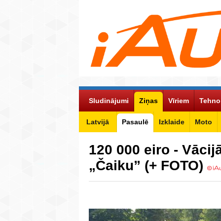
Sludinājumi
Ziņas
Vīriem
Tehno
Latvijā
Pasaulē
Izklaide
Moto
120 000 eiro - Vāci
„Čaiku” (+ FOTO)