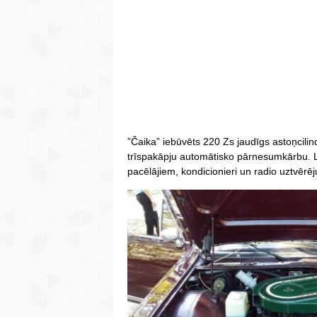
”Čaika” iebūvēts 220 Zs jaudīgs astoņcilin
trīspakāpju automātisko pārnesumkārbu. Li
pacēlājiem, kondicionieri un radio uztvērēj