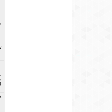
u
V
7
D
)
ā