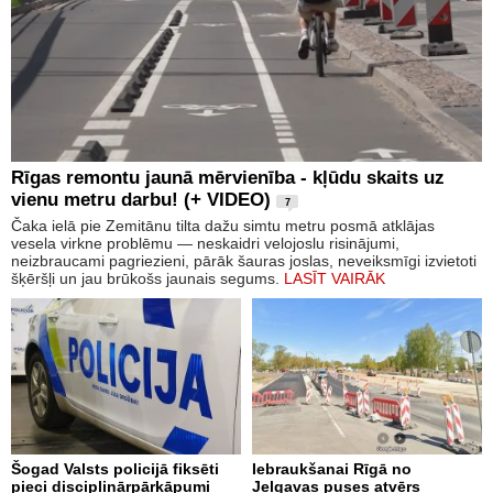
Rīgas remontu jaunā mērvienība - kļūdu skaits uz
vienu metru darbu! (+ VIDEO)
7
Čaka ielā pie Zemitānu tilta dažu simtu metru posmā atklājas
vesela virkne problēmu — neskaidri velojoslu risinājumi,
neizbraucami pagriezieni, pārāk šauras joslas, neveiksmīgi izvietoti
šķēršļi un jau brūkošs jaunais segums.
LASĪT VAIRĀK
Šogad Valsts policijā fiksēti
Iebraukšanai Rīgā no
pieci disciplinārpārkāpumi
Jelgavas puses atvērs