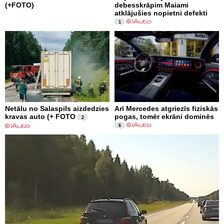
(+FOTO)
debesskrāpim Maiami
atklājušies nopietni defekti
1
Netālu no Salaspils aizdedzies
Arī Mercedes atgriezīs fiziskās
kravas auto (+ FOTO
pogas, tomēr ekrāni dominēs
2
6