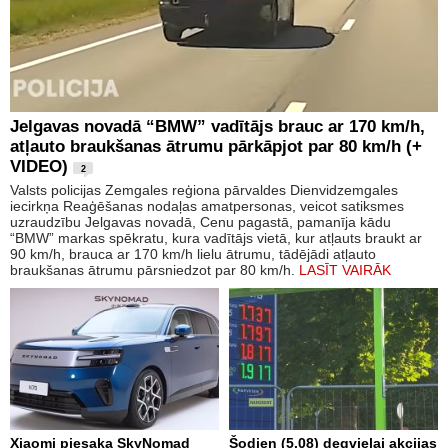
Jelgavas novadā “BMW” vadītājs brauc ar 170 km/h,
atļauto braukšanas ātrumu pārkāpjot par 80 km/h (+
VIDEO)
2
Valsts policijas Zemgales reģiona pārvaldes Dienvidzemgales
iecirkņa Reaģēšanas nodaļas amatpersonas, veicot satiksmes
uzraudzību Jelgavas novadā, Cenu pagastā, pamanīja kādu
“BMW” markas spēkratu, kura vadītājs vietā, kur atļauts braukt ar
90 km/h, brauca ar 170 km/h lielu ātrumu, tādējādi atļauto
braukšanas ātrumu pārsniedzot par 80 km/h.
LASĪT VAIRĀK
Xiaomi piesaka SkyNomad
Šodien (5.08) degvielai akcijas