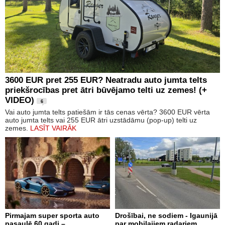
3600 EUR pret 255 EUR? Neatradu auto jumta telts
priekšrocības pret ātri būvējamo telti uz zemes! (+
VIDEO)
6
Vai auto jumta telts patiešām ir tās cenas vērta? 3600 EUR vērta
auto jumta telts vai 255 EUR ātri uzstādāmu (pop-up) telti uz
zemes.
LASĪT VAIRĀK
Pirmajam super sporta auto
Drošībai, ne sodiem - Igaunijā
pasaulē 60 gadi –
par mobilajiem radariem