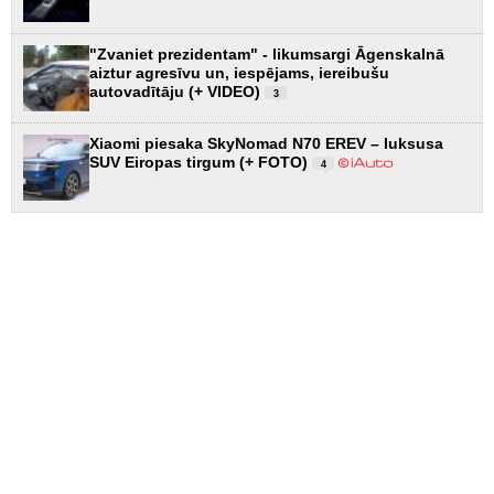
"Zvaniet prezidentam" - likumsargi Āgenskalnā
aiztur agresīvu un, iespējams, iereibušu
autovadītāju (+ VIDEO)
3
Xiaomi piesaka SkyNomad N70 EREV – luksusa
SUV Eiropas tirgum (+ FOTO)
4