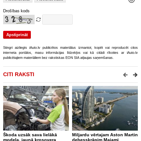
Drošības kods
Stingri aizliegts iAuto.lv publicētos materiālus izmantot, kopēt vai reproducēt citos
interneta portālos, masu informācijas līdzekļos vai kā citādi rīkoties ar iAuto.lv
publicētajiem materiāliem bez rakstiskas EON SIA atļaujas saņemšanas.
CITI RAKSTI
Škoda uzsāk sava lielākā
Miljardu vērtajam Aston Martin
P
modeļa, jaunā krosovera
debesskrāpim Maiami
D