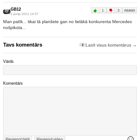
GB12
1
3
Atbildēt
2.jūnijs 2021 14:57
Man patīk... tikai tā planšete gan no lielākā konkurenta Mercedes
nošpikota...
Tavs komentārs
Lasīt visus komentārus →
2
Vārds
Komentārs
Pievienot bildi
Pievienot video