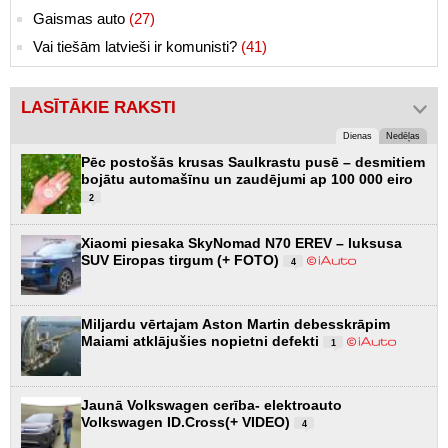
Gaismas auto
(27)
Vai tiešām latvieši ir komunisti?
(41)
LASĪTĀKIE RAKSTI
Dienas
Nedēļas
Pēc postošās krusas Saulkrastu pusē – desmitiem
bojātu automašīnu un zaudējumi ap 100 000 eiro
2
Xiaomi piesaka SkyNomad N70 EREV – luksusa
SUV Eiropas tirgum (+ FOTO)
4
Miljardu vērtajam Aston Martin debesskrāpim
Maiami atklājušies nopietni defekti
1
Jaunā Volkswagen cerība- elektroauto
Volkswagen ID.Cross(+ VIDEO)
4