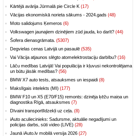
Kārtējā avārija Jūrmalā pie Circle K
(17)
Vācijas ekonomiskā norieta sākums - 2024.gads
(48)
Moto salidojums Ķemeros
(6)
Volkswagen jaunajiem dzinējiem zūd jauda, ko darīt?
(44)
Šofera dienasgrāmata.
(5307)
Degvielas cenas Latvijā un pasaulē
(535)
Vai Vācija atjaunos slēgto atomelektrostaciju darbību?
(16)
Lāču medības Latvijā! Vai populācija ir kļuvusi nekontrolējama
un būtu jāsāk medības?
(56)
BMW X7 auto tests, atsauksmes un iespaidi
(8)
Makslīgais intelekts (MI)
(177)
BMW F10 un X5 (E70/F15) remonts: dzinēja ķēžu maiņa un
diagnostika Rīgā, atsauksmes
(7)
Dīvaini transportlīdzekļi uz ceļa.
(8)
iAuto aculiecinieks: Sadursme, aktuālie negadījumi un
policijas darbs, sūti video (LIVE)
(28)
Jaunā iAuto.lv mobilā versija 2026
(27)