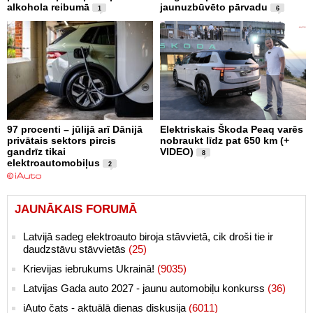
alkohola reibumā
jaunuzbūvēto pārvadu
1
6
97 procenti – jūlijā arī Dānijā
Elektriskais Škoda Peaq varēs
privātais sektors pircis
nobraukt līdz pat 650 km (+
gandrīz tikai
VIDEO)
8
elektroautomobiļus
2
JAUNĀKAIS FORUMĀ
Latvijā sadeg elektroauto biroja stāvvietā, cik droši tie ir
daudzstāvu stāvvietās
(25)
Krievijas iebrukums Ukrainā!
(9035)
Latvijas Gada auto 2027 - jaunu automobiļu konkurss
(36)
iAuto čats - aktuālā dienas diskusija
(6011)