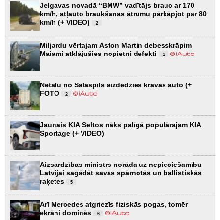
Jelgavas novadā “BMW” vadītājs brauc ar 170
km/h, atļauto braukšanas ātrumu pārkāpjot par 80
km/h (+ VIDEO)
2
Miljardu vērtajam Aston Martin debesskrāpim
Maiami atklājušies nopietni defekti
1
Netālu no Salaspils aizdedzies kravas auto (+
FOTO
2
Jaunais KIA Seltos nāks palīgā populārajam KIA
Sportage (+ VIDEO)
Aizsardzības ministrs norāda uz nepieciešamību
Latvijai sagādāt savas spārnotās un ballistiskās
raķetes
5
Arī Mercedes atgriezīs fiziskās pogas, tomēr
ekrāni dominēs
6