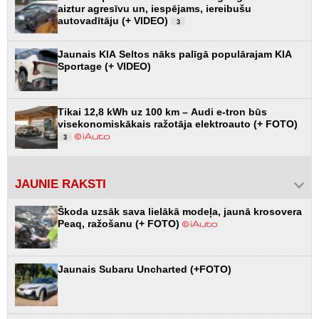
aiztur agresīvu un, iespējams, iereibušu
autovadītāju (+ VIDEO)
3
Jaunais KIA Seltos nāks palīgā populārajam KIA
Sportage (+ VIDEO)
Tikai 12,8 kWh uz 100 km – Audi e-tron būs
visekonomiskākais ražotāja elektroauto (+ FOTO)
3
JAUNIE RAKSTI
Škoda uzsāk sava lielākā modeļa, jaunā krosovera
Peaq, ražošanu (+ FOTO)
Jaunais Subaru Uncharted (+FOTO)