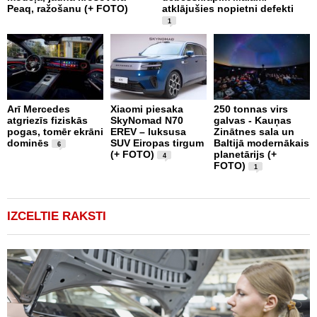
Peaq, ražošanu (+ FOTO)
atklājušies nopietni defekti
k
1
Arī Mercedes
Xiaomi piesaka
250 tonnas virs
atgriezīs fiziskās
SkyNomad N70
galvas - Kauņas
T
pogas, tomēr ekrāni
EREV – luksusa
Zinātnes sala un
1
dominēs
SUV Eiropas tirgum
Baltijā modernākais
t
6
(+ FOTO)
planetārijs (+
v
4
FOTO)
r
1
(
IZCELTIE RAKSTI