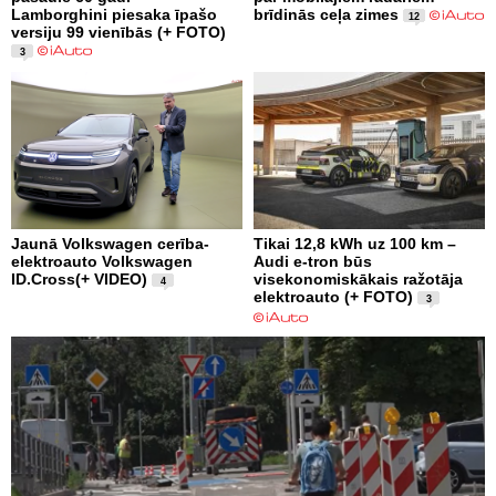
Lamborghini piesaka īpašo
brīdinās ceļa zimes
12
versiju 99 vienībās (+ FOTO)
3
Jaunā Volkswagen cerība-
Tikai 12,8 kWh uz 100 km –
elektroauto Volkswagen
Audi e-tron būs
ID.Cross(+ VIDEO)
visekonomiskākais ražotāja
4
elektroauto (+ FOTO)
3