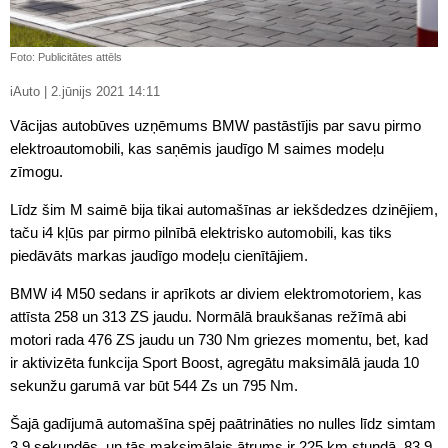
Foto: Publicitātes attēls
iAuto | 2.jūnijs 2021 14:11
Vācijas autobūves uzņēmums BMW pastāstījis par savu pirmo
elektroautomobili, kas saņēmis jaudīgo M saimes modeļu
zīmogu.
Līdz šim M saimē bija tikai automašīnas ar iekšdedzes dzinējiem,
taču i4 kļūs par pirmo pilnībā elektrisko automobili, kas tiks
piedāvāts markas jaudīgo modeļu cienītājiem.
BMW i4 M50 sedans ir aprīkots ar diviem elektromotoriem, kas
attīsta 258 un 313 ZS jaudu. Normālā braukšanas režīmā abi
motori rada 476 ZS jaudu un 730 Nm griezes momentu, bet, kad
ir aktivizēta funkcija Sport Boost, agregātu maksimālā jauda 10
sekunžu garumā var būt 544 Zs un 795 Nm.
Šajā gadījumā automašīna spēj paātrināties no nulles līdz simtam
3,9 sekundēs, un tās maksimālais ātrums ir 225 km stundā. 83,9