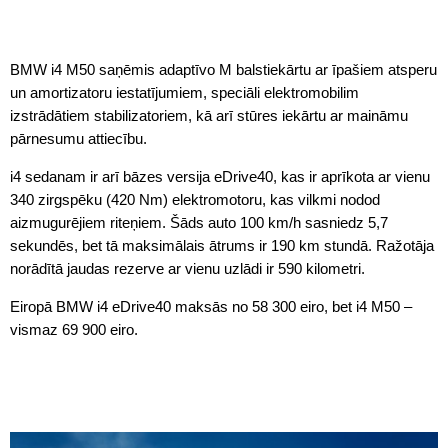
BMW i4 M50 saņēmis adaptīvo M balstiekārtu ar īpašiem atsperu
un amortizatoru iestatījumiem, speciāli elektromobilim
izstrādātiem stabilizatoriem, kā arī stūres iekārtu ar maināmu
pārnesumu attiecību.
i4 sedanam ir arī bāzes versija eDrive40, kas ir aprīkota ar vienu
340 zirgspēku (420 Nm) elektromotoru, kas vilkmi nodod
aizmugurējiem riteņiem. Šāds auto 100 km/h sasniedz 5,7
sekundēs, bet tā maksimālais ātrums ir 190 km stundā. Ražotāja
norādītā jaudas rezerve ar vienu uzlādi ir 590 kilometri.
Eiropā BMW i4 eDrive40 maksās no 58 300 eiro, bet i4 M50 –
vismaz 69 900 eiro.