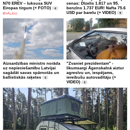
N70 EREV – luksusa SUV
cenas: Dīzelis 1.817 un 95.
Eiropas tirgum (+ FOTO)
benzīns 1.737 EUR! Nafta 75.6
4
USD par barelu (+ VIDEO)
9
Aizsardzības ministrs norāda
"Zvaniet prezidentam" -
uz nepieciešamību Latvijai
likumsargi Āgenskalnā aiztur
sagādāt savas spārnotās un
agresīvu un, iespējams,
ballistiskās raķetes
iereibušu autovadītāju (+
5
VIDEO)
3