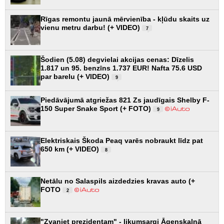
Rīgas remontu jaunā mērvienība - kļūdu skaits uz
vienu metru darbu! (+ VIDEO)
7
Šodien (5.08) degvielai akcijas cenas: Dīzelis
1.817 un 95. benzīns 1.737 EUR! Nafta 75.6 USD
par barelu (+ VIDEO)
9
Piedāvājumā atgriežas 821 Zs jaudīgais Shelby F-
150 Super Snake Sport (+ FOTO)
9
Elektriskais Škoda Peaq varēs nobraukt līdz pat
650 km (+ VIDEO)
8
Netālu no Salaspils aizdedzies kravas auto (+
FOTO
2
"Zvaniet prezidentam" - likumsargi Āgenskalnā