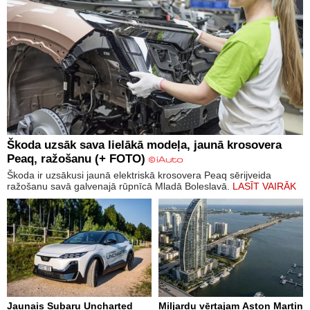
Škoda uzsāk sava lielākā modeļa, jaunā krosovera
Peaq, ražošanu (+ FOTO)
Škoda ir uzsākusi jaunā elektriskā krosovera Peaq sērijveida
ražošanu savā galvenajā rūpnīcā Mladā Boleslavā.
LASĪT VAIRĀK
Jaunais Subaru Uncharted
Miljardu vērtajam Aston Martin