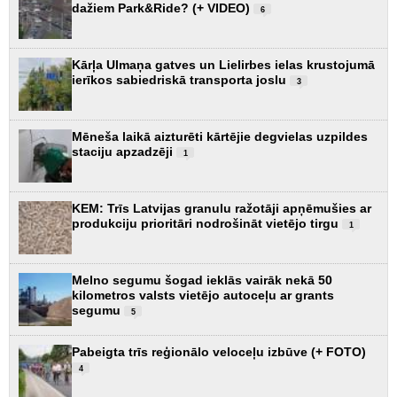
dažiem Park&Ride? (+ VIDEO)
6
Kārļa Ulmaņa gatves un Lielirbes ielas krustojumā
ierīkos sabiedriskā transporta joslu
3
Mēneša laikā aizturēti kārtējie degvielas uzpildes
staciju apzadzēji
1
KEM: Trīs Latvijas granulu ražotāji apņēmušies ar
produkciju prioritāri nodrošināt vietējo tirgu
1
Melno segumu šogad ieklās vairāk nekā 50
kilometros valsts vietējo autoceļu ar grants
segumu
5
Pabeigta trīs reģionālo veloceļu izbūve (+ FOTO)
4