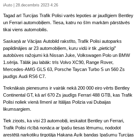
iAuto | 28.decembris 2023 4:26
Tagad arī Turcijas Trafik Polisi varēs lepoties ar jaudīgiem Bentley
un Ferrari automobiļiem. Tiesa, katru no šīm markām pārstāvēs
tikai viens automobilis.
Saskaņā ar Vācijas Autobild rakstīto, Trafik Polisi autoparks
papildinājies ar 23 automobiļiem, kuru vidū ir tik „pieticīgi”
autobūves ražojumi kā Nissan Juke, Volkswagen Polo un BMW
1.sērija. Tālāk jau labāk: trīs Volvo XC90, Range Rover,
Mercedes-AMG GLS 63, Porsche Taycan Turbo S un 560 Zs
jaudīgs Audi RS6 C7.
Treknākais pienesums ir vairāk nekā 200 000 eiro vērts Bentley
Continental GT, kā arī 670 Zs jaudīgs Ferrari 488 GTB, kas Trafik
Polisi noliek vienā līmenī ar Itālijas Polizia vai Dubaijas
likumsargiem.
Tiek ziņots, ka visi 23 automobiļi, ieskaitot Bentley un Ferrari,
Trafik Polisi rīcībā nonāca ar īpašu tiesas lēmumu, nododot
arestētā narkotiku tirgotāja Hakana Ayik bandas īpašumu Turcijas