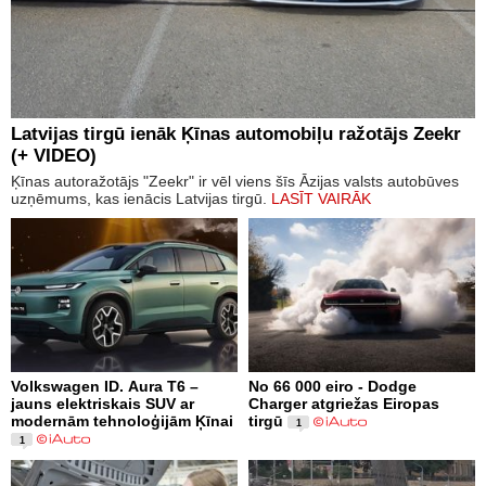
Latvijas tirgū ienāk Ķīnas automobiļu ražotājs Zeekr
(+ VIDEO)
Ķīnas autoražotājs "Zeekr" ir vēl viens šīs Āzijas valsts autobūves
uzņēmums, kas ienācis Latvijas tirgū.
LASĪT VAIRĀK
Volkswagen ID. Aura T6 –
No 66 000 eiro - Dodge
jauns elektriskais SUV ar
Charger atgriežas Eiropas
modernām tehnoloģijām Ķīnai
tirgū
1
1