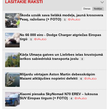
LASĪTĀKIE RAKSTI
Dienas
Nedēļas
Škoda uzsāk sava lielākā modeļa, jaunā krosovera
Peaq, ražošanu (+ FOTO)
1
No 66 000 eiro - Dodge Charger atgriežas Eiropas
tirgū
1
Kārļa Ulmaņa gatves un Lielirbes ielas krustojumā
ierīkos sabiedriskā transporta joslu
3
Miljardu vērtajam Aston Martin debesskrāpim
Maiami atklājušies nopietni defekti
6
Xiaomi piesaka SkyNomad N70 EREV – luksusa
SUV Eiropas tirgum (+ FOTO)
4