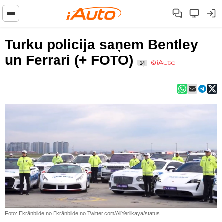
Turku policija saņem Bentley
un Ferrari (+ FOTO)
14
Foto: Ekrānbilde no Ekrānbilde no Twitter.com/AliYerlikaya/status