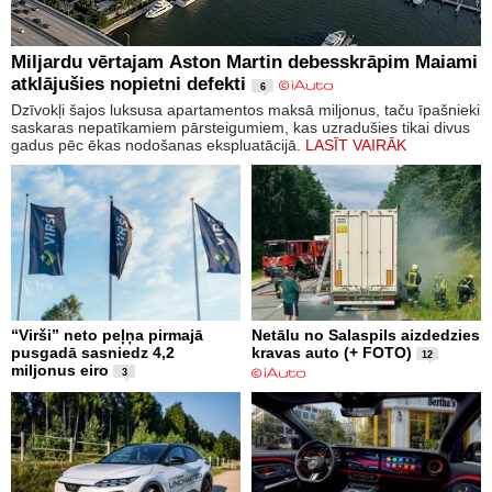
Miljardu vērtajam Aston Martin debesskrāpim Maiami
atklājušies nopietni defekti
6
Dzīvokļi šajos luksusa apartamentos maksā miljonus, taču īpašnieki
saskaras nepatīkamiem pārsteigumiem, kas uzradušies tikai divus
gadus pēc ēkas nodošanas ekspluatācijā.
LASĪT VAIRĀK
“Virši” neto peļņa pirmajā
Netālu no Salaspils aizdedzies
pusgadā sasniedz 4,2
kravas auto (+ FOTO)
12
miljonus eiro
3