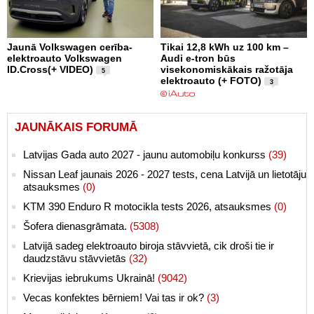
Jaunā Volkswagen cerība-
Tikai 12,8 kWh uz 100 km –
elektroauto Volkswagen
Audi e-tron būs
ID.Cross(+ VIDEO)
visekonomiskākais ražotāja
5
elektroauto (+ FOTO)
3
JAUNĀKAIS FORUMĀ
Latvijas Gada auto 2027 - jaunu automobiļu konkurss
(39)
Nissan Leaf jaunais 2026 - 2027 tests, cena Latvijā un lietotāju
atsauksmes
(0)
KTM 390 Enduro R motocikla tests 2026, atsauksmes
(0)
Šofera dienasgrāmata.
(5308)
Latvijā sadeg elektroauto biroja stāvvietā, cik droši tie ir
daudzstāvu stāvvietās
(32)
Krievijas iebrukums Ukrainā!
(9042)
Vecas konfektes bērniem! Vai tas ir ok?
(3)