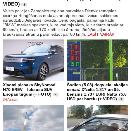
VIDEO)
6
Valsts policijas Zemgales reģiona pārvaldes Dienvidzemgales
iecirkņa Reaģēšanas nodaļas amatpersonas, veicot satiksmes
uzraudzību Jelgavas novadā, Cenu pagastā, pamanīja kādu
“BMW” markas spēkratu, kura vadītājs vietā, kur atļauts braukt ar
90 km/h, brauca ar 170 km/h lielu ātrumu, tādējādi atļauto
braukšanas ātrumu pārsniedzot par 80 km/h.
LASĪT VAIRĀK
Xiaomi piesaka SkyNomad
Šodien (5.08) degvielai akcijas
N70 EREV – luksusa SUV
cenas: Dīzelis 1.817 un 95.
Eiropas tirgum (+ FOTO)
benzīns 1.737 EUR! Nafta 75.6
4
USD par barelu (+ VIDEO)
9