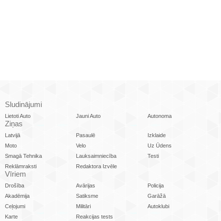
Sludinājumi
Lietoti Auto
Jauni Auto
Autonoma
Ziņas
Latvijā
Pasaulē
Izklaide
Moto
Velo
Uz Ūdens
Smagā Tehnika
Lauksaimniecība
Testi
Reklāmraksti
Redaktora Izvēle
Vīriem
Drošība
Avārijas
Policija
Akadēmija
Satiksme
Garāžā
Ceļojumi
Militāri
Autoklubi
Karte
Reakcijas tests