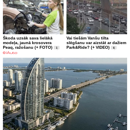
Škoda uzsāk sava lielākā
Vai tiešām Vanšu tilta
modeļa, jaunā krosovera
slēgšanu var aizstāt ar dažiem
Peaq, ražošanu (+ FOTO)
Park&Ride? (+ VIDEO)
1
6