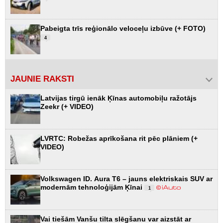
Pabeigta trīs reģionālo veloceļu izbūve (+ FOTO)
4
JAUNIE RAKSTI
Latvijas tirgū ienāk Ķīnas automobiļu ražotājs
Zeekr (+ VIDEO)
LVRTC: Robežas aprīkošana rit pēc plāniem (+
VIDEO)
Volkswagen ID. Aura T6 – jauns elektriskais SUV ar
modernām tehnoloģijām Ķīnai
1
Vai tiešām Vanšu tilta slēgšanu var aizstāt ar