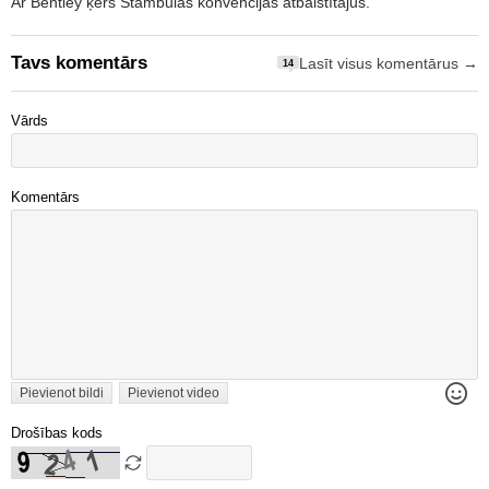
Ar Bentley ķers Stambulas konvencijas atbalstītājus.
Tavs komentārs
Lasīt visus komentārus →
14
Vārds
Komentārs
Pievienot bildi
Pievienot video
Drošības kods