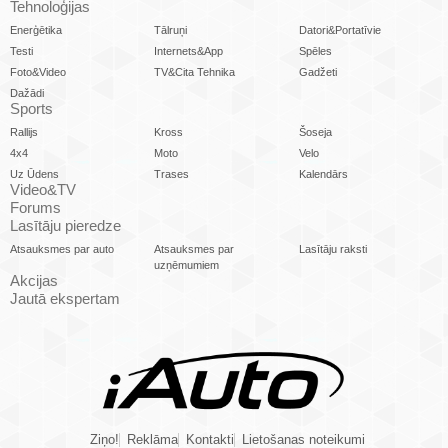
Tehnoloģijas
Enerģētika
Tālruņi
Datori&Portatīvie
Testi
Internets&App
Spēles
Foto&Video
TV&Cita Tehnika
Gadžeti
Dažādi
Sports
Rallijs
Kross
Šoseja
4x4
Moto
Velo
Uz Ūdens
Trases
Kalendārs
Video&TV
Forums
Lasītāju pieredze
Atsauksmes par auto
Atsauksmes par
Lasītāju raksti
uzņēmumiem
Akcijas
Jautā ekspertam
Ziņo!
Reklāma
Kontakti
Lietošanas noteikumi