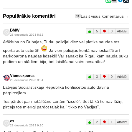
Populārākie komentāri
Lasīt visus komentārus →
14
BMW
5
3
Atbildēt
28.decembris 2023 8:32
Atšķirībā no Dubajas, Turku policijai diez vai pietiks naudas tos
sporta auto uzturēt!
Ja vien policijas kontā nav ieskaitīti arī
narkobarona naudas līdzekļi! Var sanākt kā Rīgai, kam nauda puķu
podiem un stādiem bija, bet laistīšanai vairs nesanāca!
Viencexpercs
3
0
Atbildēt
28.decembris 2023 9:34
Latvijas Sociālistiskajā Republikā konfiscētos auto dāvina
pārpircējiem.
Tos pārdot par metāllūžņu cenām "izsolē". Bet tā kā tie nav lūžņi,
pircējs tos mierīgi pārdot tālāk kā " tikko no Vācijas".
es
2
1
Atbildēt
28.decembris 2023 9:26