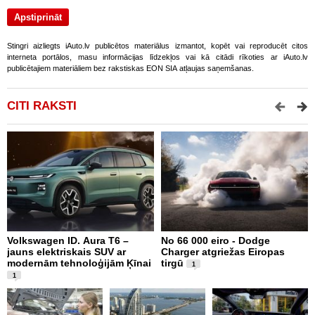
Stingri aizliegts iAuto.lv publicētos materiālus izmantot, kopēt vai reproducēt citos
interneta portālos, masu informācijas līdzekļos vai kā citādi rīkoties ar iAuto.lv
publicētajiem materiāliem bez rakstiskas EON SIA atļaujas saņemšanas.
CITI RAKSTI
Volkswagen ID. Aura T6 –
No 66 000 eiro - Dodge
X
jauns elektriskais SUV ar
Charger atgriežas Eiropas
N
modernām tehnoloģijām Ķīnai
tirgū
E
1
1