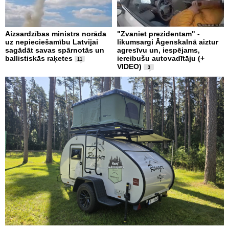
Aizsardzības ministrs norāda
"Zvaniet prezidentam" -
uz nepieciešamību Latvijai
likumsargi Āgenskalnā aiztur
sagādāt savas spārnotās un
agresīvu un, iespējams,
ballistiskās raķetes
iereibušu autovadītāju (+
11
VIDEO)
3