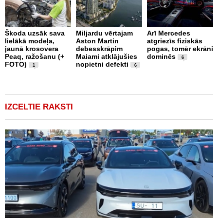
Škoda uzsāk sava
Miljardu vērtajam
Arī Mercedes
P
lielākā modeļa,
Aston Martin
atgriezīs fiziskās
g
jaunā krosovera
debesskrāpim
pogas, tomēr ekrāni
r
Peaq, ražošanu (+
Maiami atklājušies
dominēs
p
6
FOTO)
nopietni defekti
v
1
6
IZCELTIE RAKSTI