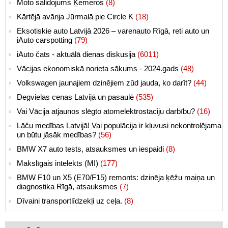
Moto salidojums Ķemeros
(8)
Kārtējā avārija Jūrmalā pie Circle K
(18)
Eksotiskie auto Latvijā 2026 – varenauto Rīgā, reti auto un
iAuto carspotting
(79)
iAuto čats - aktuālā dienas diskusija
(6011)
Vācijas ekonomiskā norieta sākums - 2024.gads
(48)
Volkswagen jaunajiem dzinējiem zūd jauda, ko darīt?
(44)
Degvielas cenas Latvijā un pasaulē
(535)
Vai Vācija atjaunos slēgto atomelektrostaciju darbību?
(16)
Lāču medības Latvijā! Vai populācija ir kļuvusi nekontrolējama
un būtu jāsāk medības?
(56)
BMW X7 auto tests, atsauksmes un iespaidi
(8)
Makslīgais intelekts (MI)
(177)
BMW F10 un X5 (E70/F15) remonts: dzinēja ķēžu maiņa un
diagnostika Rīgā, atsauksmes
(7)
Dīvaini transportlīdzekļi uz ceļa.
(8)