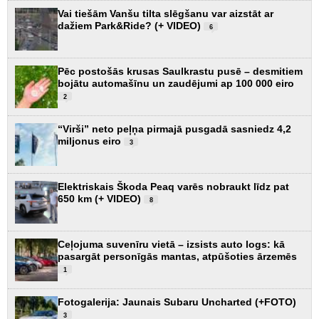
Vai tiešām Vanšu tilta slēgšanu var aizstāt ar
dažiem Park&Ride? (+ VIDEO)
6
Pēc postošās krusas Saulkrastu pusē – desmitiem
bojātu automašīnu un zaudējumi ap 100 000 eiro
2
“Virši” neto peļņa pirmajā pusgadā sasniedz 4,2
miljonus eiro
3
Elektriskais Škoda Peaq varēs nobraukt līdz pat
650 km (+ VIDEO)
8
Ceļojuma suvenīru vietā – izsists auto logs: kā
pasargāt personīgās mantas, atpūšoties ārzemēs
1
Fotogalerija: Jaunais Subaru Uncharted (+FOTO)
3