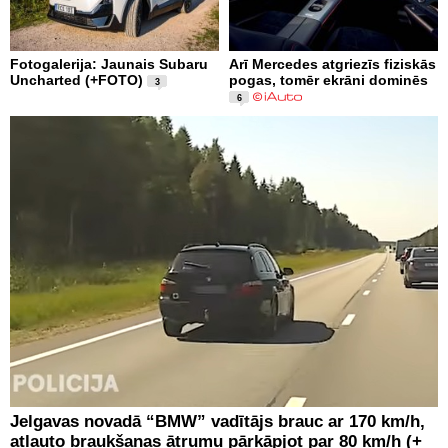
Fotogalerija: Jaunais Subaru
Arī Mercedes atgriezīs fiziskās
Uncharted (+FOTO)
pogas, tomēr ekrāni dominēs
3
6
Jelgavas novadā “BMW” vadītājs brauc ar 170 km/h,
atļauto braukšanas ātrumu pārkāpjot par 80 km/h (+