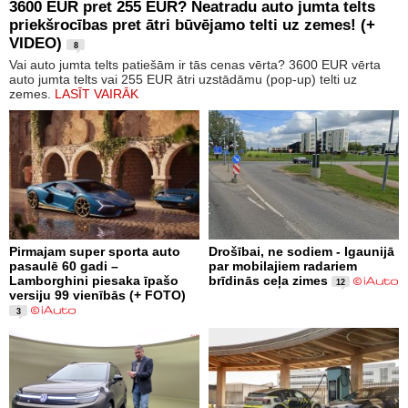
3600 EUR pret 255 EUR? Neatradu auto jumta telts
priekšrocības pret ātri būvējamo telti uz zemes! (+
VIDEO)
8
Vai auto jumta telts patiešām ir tās cenas vērta? 3600 EUR vērta
auto jumta telts vai 255 EUR ātri uzstādāmu (pop-up) telti uz
zemes.
LASĪT VAIRĀK
Pirmajam super sporta auto
Drošībai, ne sodiem - Igaunijā
pasaulē 60 gadi –
par mobilajiem radariem
Lamborghini piesaka īpašo
brīdinās ceļa zimes
12
versiju 99 vienībās (+ FOTO)
3