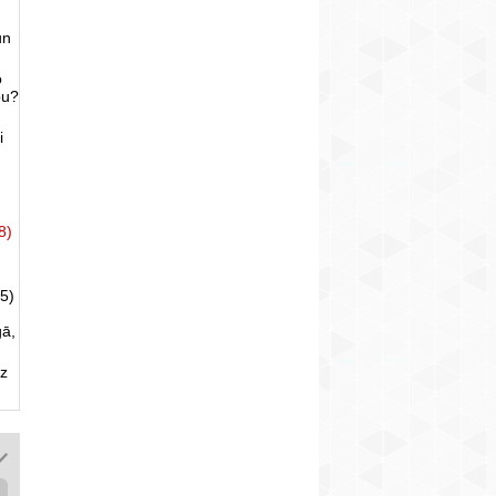
un
o
bu?
i
8)
5)
gā,
uz