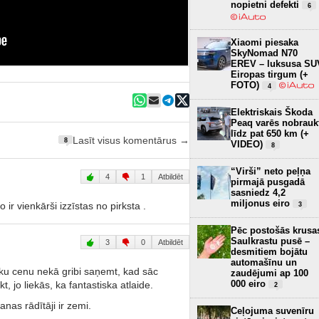
nopietni defekti
6
Xiaomi piesaka
SkyNomad N70
EREV – luksusa SU
Eiropas tirgum (+
FOTO)
4
Elektriskais Škoda
Peaq varēs nobrauk
līdz pat 650 km (+
Lasīt visus komentārus →
8
VIDEO)
8
“Virši” neto peļņa
4
1
Atbildēt
pirmajā pusgadā
sasniedz 4,2
miljonus eiro
ir vienkārši izzīstas no pirksta .
3
Pēc postošās krusa
Saulkrastu pusē –
3
0
Atbildēt
desmitiem bojātu
automašīnu un
āku cenu nekā gribi saņemt, kad sāc
zaudējumi ap 100
000 eiro
t, jo liekās, ka fantastiska atlaide.
2
anas rādītāji ir zemi.
Ceļojuma suvenīru