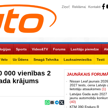
Ziņo!
Reklāma
Kontakti
loģijas
Sports
Video&TV
Forums
Lasītāju pieredze
Ak
Velo
Uz Ūdens
Smagā Tehnika
Lauksaimniecība
Testi
0 000 vienības 2
JAUNĀKAIS FORUM
gada krājums
Nissan Leaf jaunais 2026
2027 tests, cena Latvijā 
lietotāju atsauksmes
(1)
Latvijas Gada auto 2027 
jaunu automobiļu konkur
(40)
KTM 390 Enduro R