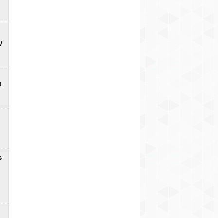
V
t
s