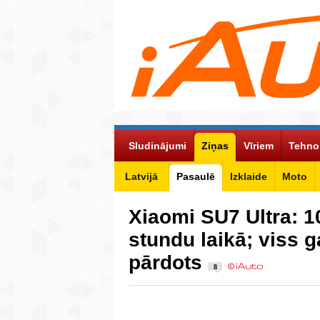
Sludinājumi
Ziņas
Vīriem
Tehno
Latvijā
Pasaulē
Izklaide
Moto
Xiaomi SU7 Ultra: 1
stundu laikā; viss 
pārdots
8