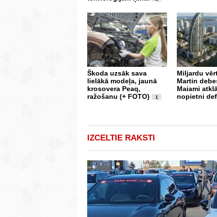
Škoda uzsāk sava
Miljardu vē
lielākā modeļa, jaunā
Martin debe
krosovera Peaq,
Maiami atkl
ražošanu (+ FOTO)
nopietni def
1
IZCELTIE RAKSTI