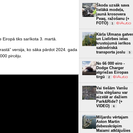
Škoda uzsāk sava
lielākā modeļa,
jaunā krosovera
Peaq, ražošanu (+
FOTO)
1
Kārļa Ulmaņa gatve
un Lielirbes ielas
 Eiropā tiks sarīkota 3. martā.
krustojumā ierīkos
sabiedriskā
rastā” versija, ko sāka pārdot 2024. gada
transporta joslu
5
000 pircēju.
No 66 000 eiro -
Dodge Charger
atgriežas Eiropas
tirgū
2
Vai tiešām Vanšu
tilta slēgšanu var
aizstāt ar dažiem
Park&Ride? (+
VIDEO)
6
Miljardu vērtajam
Aston Martin
debesskrāpim
Maiami atklājušies