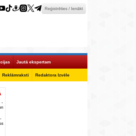
Reģistrēties / Ienākt
cijas
Jautā ekspertam
Reklāmraksti
Redaktora Izvēle
Ā
 -
un
-
ss