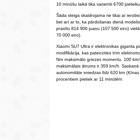
10 minūšu laikā tika saņemti 6700 pieteiku
Šāda steiga skaidrojama ne tikai ar iero
bet arī ar to, ka pārdošanas dienā modelis 
prasīto 814 900 juaņu (107 500 eiro) viet
70 000 eiro).
Xiaomi SU7 Ultra ir elektronikas giganta 
modifikācija, kas pateicoties trim elektr
Nm maksimālo griezes momentu. 100 km/
maksimālais ātrums ir 359 km/h. Saskaņā 
autonomitāte sniedzas līdz 620 km (Ķīnas 
procentiem pietiek ar 11 minūtēm.