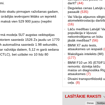
darīt?
(44)
mi.
Degvielas cenas Latvijā 
bežoto skaitu pirmajam ražošanas gadam,
pasaulē
(535)
izrādījās ievērojami lētāks un iepriekš
Vai Vācija atjaunos slēgt
atomelektrostaciju darbī
ā maksā vien 529 900 juaņu (nepilni
(16)
Lāču medības Latvijā! Va
populācija ir kļuvusi
pirmā modeļa SU7 augstas veiktspējas
nekontrolējama un būtu
omotoriem sasniedz 1526 Zs jaudu un 1770
jāsāk medības?
(56)
h automašīna sasniedz 1.98 sekundēs,
BMW X7 auto tests,
atsauksmes un iespaidi
(
ar ražotāja datiem, 5,12 m garā sedana
Makslīgais intelekts (MI)
CTLC), bet uzlādei no 10 līdz 80
(177)
BMW F10 un X5 (E70/F1
remonts: dzinēja ķēžu
maiņa un diagnostika Rī
atsauksmes
(7)
Dīvaini transportlīdzekļi 
ceļa.
(8)
LASĪTĀKIE RAKSTI
Dienas
Nedēļas