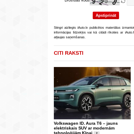
Drošības kods
Stingri aizliegts iAuto.lv publicētos materiālus izmant
informācijas līdzekļos vai kā citādi rīkoties ar iAut
atļaujas saņemšanas.
CITI RAKSTI
Volkswagen ID. Aura T6 – jauns
elektriskais SUV ar modernām
tehnoloģijām Ķīnai
2