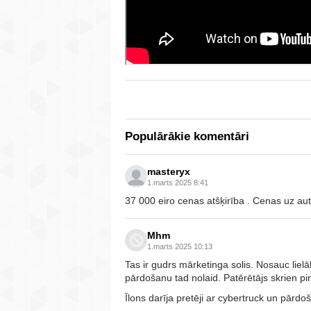
Populārākie komentāri
masteryx
1.marts 2025 8:41
37 000 eiro cenas atšķirība . Cenas uz auto 
Mhm
1.marts 2025 10:13
Tas ir gudrs mārketinga solis. Nosauc liel
pārdošanu tad nolaid. Patērētājs skrien pirk
Īlons darīja pretēji ar cybertruck un pārdoš