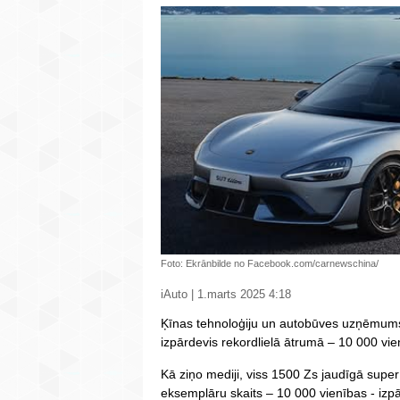
Foto: Ekrānbilde no Facebook.com/carnewschina/
iAuto | 1.marts 2025 4:18
Ķīnas tehnoloģiju un autobūves uzņēmums
izpārdevis rekordlielā ātrumā – 10 000 vie
Kā ziņo mediji, viss 1500 Zs jaudīgā su
eksemplāru skaits – 10 000 vienības - izpār