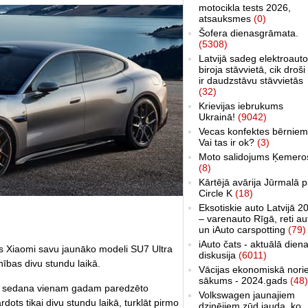
motocikla tests 2026,
atsauksmes
(0)
Šofera dienasgrāmata.
(5308)
Latvijā sadeg elektroauto
biroja stāvvietā, cik droši 
ir daudzstāvu stāvvietās
(32)
Krievijas iebrukums
Ukrainā!
(9042)
Vecas konfektes bērniem
Vai tas ir ok?
(3)
Moto salidojums Ķemero
(8)
Kārtējā avārija Jūrmalā p
Circle K
(18)
Eksotiskie auto Latvijā 2
– varenauto Rīgā, reti au
un iAuto carspotting
(79)
iAuto čats - aktuālā dien
 Xiaomi savu jaunāko modeli SU7 Ultra
diskusija
(6011)
nības divu stundu laikā.
Vācijas ekonomiskā nori
sākums - 2024.gads
(48)
per sedana vienam gadam paredzēto
Volkswagen jaunajiem
dots tikai divu stundu laikā, turklāt pirmo
dzinējiem zūd jauda, ko