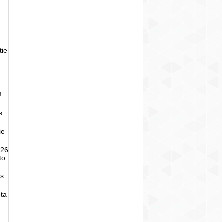
tie
!
s
ie
026
to
as
eta