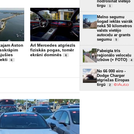
nodrošināt vietējo
tirgu
1
Melno segumu
šogad ieklās vairāk
nekā 50 kilometros
valsts vietējo
autoceļu ar grants
segumu
5
rtajam Aston
Arī Mercedes atgriezīs
Pēc vairāk nekā 80
sskrāpim
fiziskās pogas, tomēr
gadiem Donavā redzami
Pabeigta trīs
ājušies
ekrāni dominēs
Otrā pasaules kara
reģionālo veloceļu
6
ekti
kuģu vraki (+ VIDEO)
izbūve (+ FOTO)
4
6
No 66 000 eiro -
Dodge Charger
atgriežas Eiropas
tirgū
2