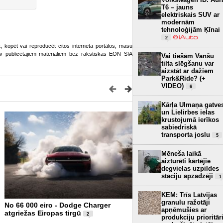
T6 – jauns
elektriskais SUV ar
modernām
tehnoloģijām Ķīnai
2
ot, kopēt vai reproducēt citos interneta portālos, masu
o.lv publicētajiem materiāliem bez rakstiskas EON SIA
Vai tiešām Vanšu
tilta slēgšanu var
aizstāt ar dažiem
Park&Ride? (+
VIDEO)
6
Kārļa Ulmaņa gatve
un Lielirbes ielas
krustojumā ierīkos
sabiedriskā
transporta joslu
5
Mēneša laikā
aizturēti kārtējie
degvielas uzpildes
staciju apzadzēji
1
KEM: Trīs Latvijas
granulu ražotāji
No 66 000 eiro - Dodge Charger
Xiaomi piesaka SkyNomad
apņēmušies ar
atgriežas Eiropas tirgū
– luksusa SUV Eiropas tir
2
produkciju prioritār
FOTO)
4