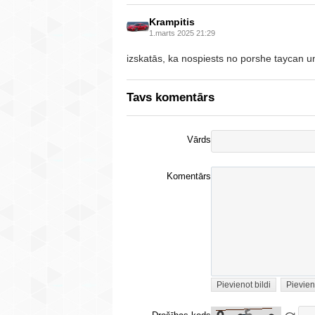
Krampitis
1.marts 2025 21:29
izskatās, ka nospiests no porshe taycan un
Tavs komentārs
Vārds
Komentārs
Pievienot bildi
Pievien