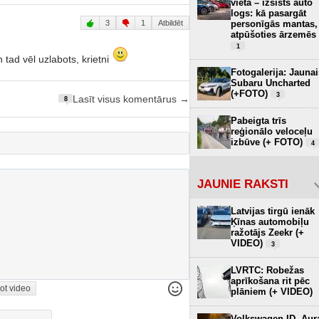
vietā – izsists auto
logs: kā pasargāt
personīgās mantas,
3
1
Atbildēt
atpūšoties ārzemēs
1
 tad vēl uzlabots, krietni
Fotogalerija: Jaunai
Subaru Uncharted
(+FOTO)
3
Lasīt visus komentārus →
8
Pabeigta trīs
reģionālo veloceļu
izbūve (+ FOTO)
4
JAUNIE RAKSTI
Latvijas tirgū ienāk
Ķīnas automobiļu
ražotājs Zeekr (+
VIDEO)
3
LVRTC: Robežas
aprīkošana rit pēc
ot video
plāniem (+ VIDEO)
Volkswagen ID. Aur