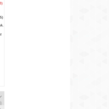
8)
5)
gā,
uz