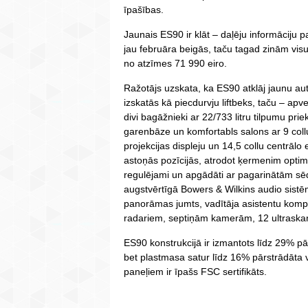
īpašības.
Jaunais ES90 ir klāt – daļēju informāciju pa
jau februāra beigās, taču tagad zinām visu,
no atzīmes 71 990 eiro.
Ražotājs uzskata, ka ES90 atklāj jaunu aut
izskatās kā piecdurvju liftbeks, taču – apv
divi bagāžnieki ar 22/733 litru tilpumu pr
garenbāze un komfortabls salons ar 9 col
projekcijas displeju un 14,5 collu centrālo
astoņās pozīcijās, atrodot ķermenim optim
regulējami un apgādāti ar pagarinātām sē
augstvērtīgā Bowers & Wilkins audio sistē
panorāmas jumts, vadītāja asistentu komp
radariem, septiņām kamerām, 12 ultraska
ES90 konstrukcijā ir izmantots līdz 29% pā
bet plastmasa satur līdz 16% pārstrādāta v
paneļiem ir īpašs FSC sertifikāts.