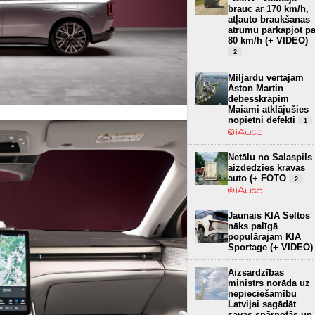
brauc ar 170 km/h,
atļauto braukšanas
ātrumu pārkāpjot pa
80 km/h (+ VIDEO)
2
Miljardu vērtajam
Aston Martin
debesskrāpim
Maiami atklājušies
nopietni defekti
1
Netālu no Salaspils
aizdedzies kravas
auto (+ FOTO
2
Jaunais KIA Seltos
nāks palīgā
populārajam KIA
Sportage (+ VIDEO)
Aizsardzības
ministrs norāda uz
nepieciešamību
Latvijai sagādāt
savas spārnotās un