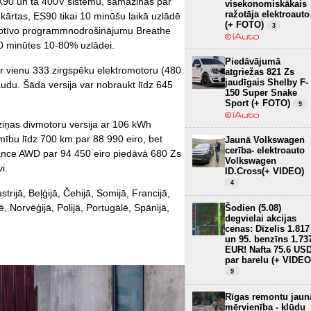
EX90 un tā 400V sistēmu, samazinās par
visekonomiskākais
ražotāja elektroauto
ārtas, ES90 tikai 10 minūšu laikā uzlādē
(+ FOTO)
3
daptīvo programmnodrošinājumu Breathe
20 minūtes 10-80% uzlādei.
Piedāvājumā
r vienu 333 zirgspēku elektromotoru (480
atgriežas 821 Zs
jaudīgais Shelby F-
udu. Šāda versija var nobraukt līdz 645
150 Super Snake
Sport (+ FOTO)
9
ziņas divmotoru versija ar 106 kWh
ību līdz 700 km par 88 990 eiro, bet
Jaunā Volkswagen
cerība- elektroauto
nce AWD par 94 450 eiro piedāvā 680 Zs
Volkswagen
i.
ID.Cross(+ VIDEO)
4
rijā, Beļģijā, Čehijā, Somijā, Francijā,
dē, Norvēģijā, Polijā, Portugālē, Spānijā,
Šodien (5.08)
degvielai akcijas
cenas: Dīzelis 1.817
un 95. benzīns 1.73
EUR! Nafta 75.6 US
par barelu (+ VIDEO
9
Rīgas remontu jaun
mērvienība - kļūdu