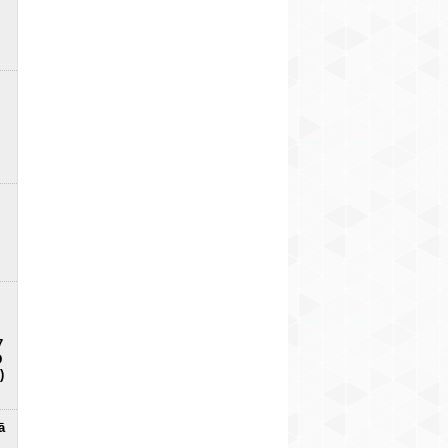
7
D
)
ā