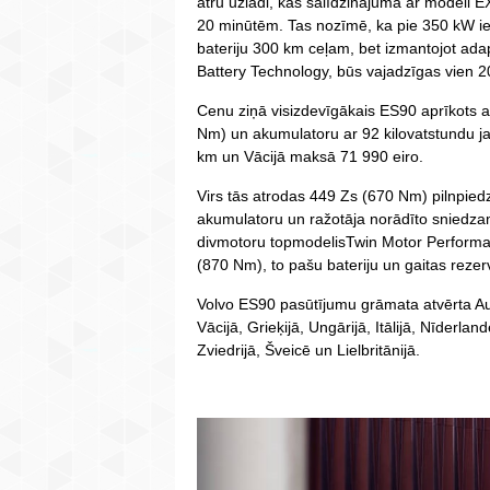
ātru uzlādi, kas salīdzinājumā ar modeli 
20 minūtēm. Tas nozīmē, ka pie 350 kW iek
bateriju 300 km ceļam, bet izmantojot a
Battery Technology, būs vajadzīgas vien 
Cenu ziņā visizdevīgākais ES90 aprīkots a
Nm) un akumulatoru ar 92 kilovatstundu ja
km un Vācijā maksā 71 990 eiro.
Virs tās atrodas 449 Zs (670 Nm) pilnpied
akumulatoru un ražotāja norādīto sniedzam
divmotoru topmodelisTwin Motor Performa
(870 Nm), to pašu bateriju un gaitas rezerv
Volvo ES90 pasūtījumu grāmata atvērta Aust
Vācijā, Grieķijā, Ungārijā, Itālijā, Nīderlan
Zviedrijā, Šveicē un Lielbritānijā.