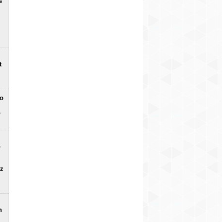
s
t
no
o
o
uz
n