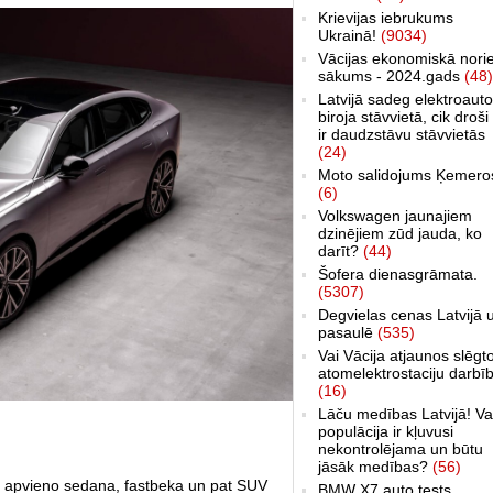
Krievijas iebrukums
Ukrainā!
(9034)
Vācijas ekonomiskā nori
sākums - 2024.gads
(48)
Latvijā sadeg elektroauto
biroja stāvvietā, cik droši 
ir daudzstāvu stāvvietās
(24)
Moto salidojums Ķemero
(6)
Volkswagen jaunajiem
dzinējiem zūd jauda, ko
darīt?
(44)
Šofera dienasgrāmata.
(5307)
Degvielas cenas Latvijā 
pasaulē
(535)
Vai Vācija atjaunos slēgt
atomelektrostaciju darbī
(16)
Lāču medības Latvijā! Va
populācija ir kļuvusi
nekontrolējama un būtu
jāsāk medības?
(56)
90 apvieno sedana, fastbeka un pat SUV
BMW X7 auto tests,