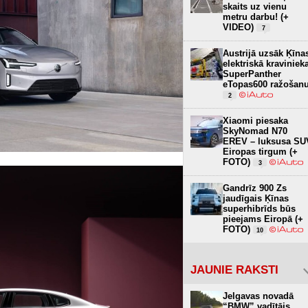
skaits uz vienu
metru darbu! (+
VIDEO)
7
Austrijā uzsāk Ķīna
elektriskā kraviniek
SuperPanther
eTopas600 ražošan
2
Xiaomi piesaka
SkyNomad N70
EREV – luksusa SU
Eiropas tirgum (+
FOTO)
3
Gandrīz 900 Zs
jaudīgais Ķīnas
superhibrīds būs
pieejams Eiropā (+
FOTO)
10
JAUNIE RAKSTI
Jelgavas novadā
“BMW” vadītājs