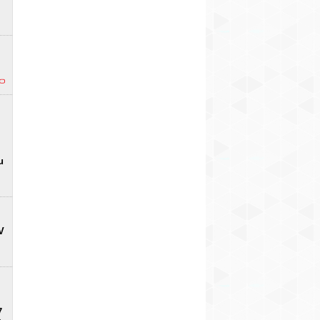
u
V
7