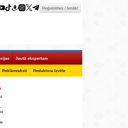
Reģistrēties / Ienākt
cijas
Jautā ekspertam
Reklāmraksti
Redaktora Izvēle
Ā
as
-
ss
ie