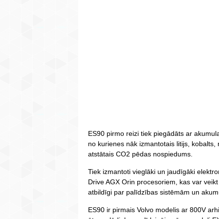
ES90 pirmo reizi tiek piegādāts ar akumula
no kurienes nāk izmantotais litijs, kobalts, 
atstātais CO2 pēdas nospiedums.
Tiek izmantoti vieglāki un jaudīgāki elektr
Drive AGX Orin procesoriem, kas var veikt
atbildīgi par palīdzības sistēmām un akum
ES90 ir pirmais Volvo modelis ar 800V arhi