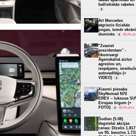
ballistiskās raķetes
5
Arī Mercedes
atgriezīs fiziskās
pogas, tomēr ekrāni
dominēs
4
"Zvaniet
prezidentam" -
likumsargi
Āgenskalnā aiztur
agresīvu un,
iespējams, iereibuš
autovadītāju (+
VIDEO)
3
Xiaomi piesaka
SkyNomad N70
EREV – luksusa SU
Eiropas tirgum (+
FOTO)
3
Šodien (5.08)
degvielai akcijas
cenas: Dīzelis 1.817
un 95. benzīns 1.73