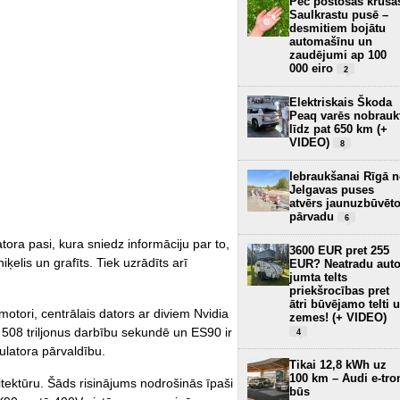
Pēc postošās krusa
Saulkrastu pusē –
desmitiem bojātu
automašīnu un
zaudējumi ap 100
000 eiro
2
Elektriskais Škoda
Peaq varēs nobrauk
līdz pat 650 km (+
VIDEO)
8
Iebraukšanai Rīgā 
Jelgavas puses
atvērs jaunuzbūvēt
pārvadu
6
tora pasi, kura sniedz informāciju par to,
3600 EUR pret 255
niķelis un grafīts. Tiek uzrādīts arī
EUR? Neatradu aut
jumta telts
priekšrocības pret
ātri būvējamo telti 
omotori, centrālais dators ar diviem Nvidia
zemes! (+ VIDEO)
 508 triljonus darbību sekundē un ES90 ir
4
ulatora pārvaldību.
Tikai 12,8 kWh uz
100 km – Audi e-tro
tektūru. Šāds risinājums nodrošinās īpaši
būs