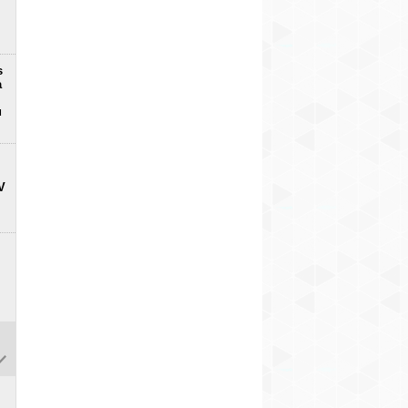
s
a
u
V