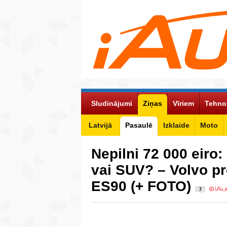
Sludinājumi
Ziņas
Vīriem
Tehno
Latvijā
Pasaulē
Izklaide
Moto
Nepilni 72 000 eiro
vai SUV? – Volvo pr
ES90 (+ FOTO)
7