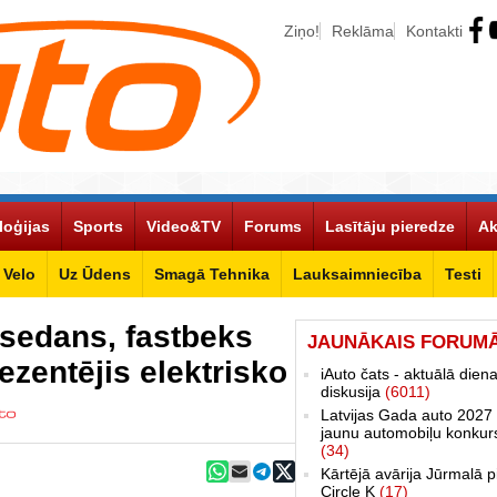
Ziņo!
Reklāma
Kontakti
loģijas
Sports
Video&TV
Forums
Lasītāju pieredze
Ak
Velo
Uz Ūdens
Smagā Tehnika
Lauksaimniecība
Testi
: sedans, fastbeks
JAUNĀKAIS FORUM
ezentējis elektrisko
iAuto čats - aktuālā dien
diskusija
(6011)
Latvijas Gada auto 2027 
jaunu automobiļu konkur
(34)
Kārtējā avārija Jūrmalā p
Circle K
(17)