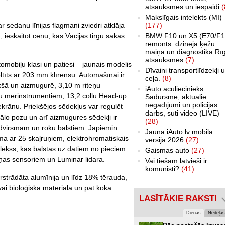
atsauksmes un iespaidi
(
Makslīgais intelekts (MI)
r sedanu līnijas flagmani zviedri atklāja
(177)
 ieskaitot cenu, kas Vācijas tirgū sākas
BMW F10 un X5 (E70/F1
remonts: dzinēja ķēžu
maiņa un diagnostika Rī
atsauksmes
(7)
omobiļu klasi un patiesi – jaunais modelis
Dīvaini transportlīdzekļi 
eltīts ar 203 mm klīrensu. Automašīnai ir
ceļa.
(8)
iekšā un aizmugurē, 3,10 m riteņu
iAuto aculiecinieks:
lu mērinstrumentiem, 13,2 collu Head-up
Sadursme, aktuālie
negadījumi un policijas
 ekrānu. Priekšējos sēdekļus var regulēt
darbs, sūti video (LIVE)
ālo pozu un arī aizmugures sēdekļi ir
(28)
dvirsmām un roku balstiem. Jāpiemin
Jaunā iAuto.lv mobilā
ma ar 25 skaļruņiem, elektrohromatiskais
versija 2026
(27)
lekss, kas balstās uz datiem no pieciem
Gaismas auto
(27)
ņas sensoriem un Luminar lidara.
Vai tiešām latvieši ir
komunisti?
(41)
rstrādāta alumīnija un līdz 18% tērauda,
ai bioloģiska materiāla un pat koka
LASĪTĀKIE RAKSTI
Dienas
Nedēļas