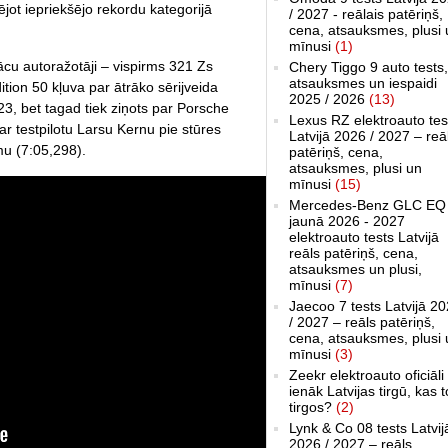
t iepriekšējo rekordu kategorijā
/ 2027 - reālais patēriņš,
cena, atsauksmes, plusi 
mīnusi
(1)
ācu autoražotāji – vispirms 321 Zs
Chery Tiggo 9 auto tests,
atsauksmes un iespaidi
tion 50 kļuva par ātrāko sērijveida
2025 / 2026
(13)
23, bet tagad tiek ziņots par Porsche
Lexus RZ elektroauto tes
r testpilotu Larsu Kernu pie stūres
Latvijā 2026 / 2027 – reā
u (7:05,298).
patēriņš, cena,
atsauksmes, plusi un
mīnusi
(15)
Mercedes-Benz GLC EQ
jaunā 2026 - 2027
elektroauto tests Latvijā
reāls patēriņš, cena,
atsauksmes un plusi,
mīnusi
(7)
Jaecoo 7 tests Latvijā 2
/ 2027 – reāls patēriņš,
cena, atsauksmes, plusi 
mīnusi
(3)
Zeekr elektroauto oficiāli
ienāk Latvijas tirgū, kas 
tirgos?
(2)
Lynk & Co 08 tests Latvij
2026 / 2027 – reāls