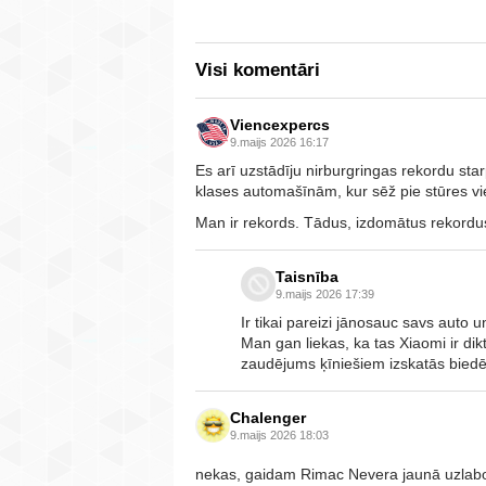
Visi komentāri
Viencexpercs
9.maijs 2026 16:17
Es arī uzstādīju nirburgringas rekordu st
klases automašīnām, kur sēž pie stūres v
Man ir rekords. Tādus, izdomātus rekordus r
Taisnība
9.maijs 2026 17:39
Ir tikai pareizi jānosauc savs auto 
Man gan liekas, ka tas Xiaomi ir dikt
zaudējums ķīniešiem izskatās biedē
Chalenger
9.maijs 2026 18:03
nekas, gaidam Rimac Nevera jaunā uzlab