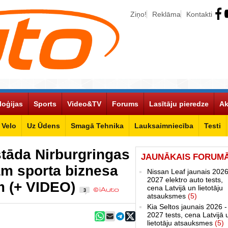
Ziņo!
Reklāma
Kontakti
loģijas
Sports
Video&TV
Forums
Lasītāju pieredze
Ak
Velo
Uz Ūdens
Smagā Tehnika
Lauksaimniecība
Testi
tāda Nirburgringas
JAUNĀKAIS FORUM
ām sporta biznesa
Nissan Leaf jaunais 2026
2027 elektro auto tests,
m (+ VIDEO)
cena Latvijā un lietotāju
3
atsauksmes
(5)
Kia Seltos jaunais 2026 -
2027 tests, cena Latvijā 
lietotāju atsauksmes
(5)