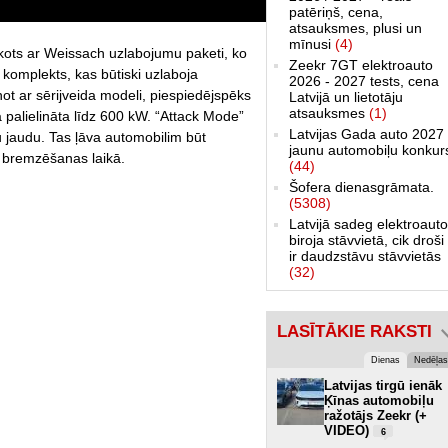
patēriņš, cena,
atsauksmes, plusi un
mīnusi
(4)
kots ar Weissach uzlabojumu paketi, ko
Zeekr 7GT elektroauto
 komplekts, kas būtiski uzlaboja
2026 - 2027 tests, cena
not ar sērijveida modeli, piespiedējspēks
Latvijā un lietotāju
atsauksmes
(1)
a palielināta līdz 600 kW. “Attack Mode”
Latvijas Gada auto 2027 
du jaudu. Tas ļāva automobilim būt
jaunu automobiļu konkur
 bremzēšanas laikā.
(44)
Šofera dienasgrāmata.
(5308)
Latvijā sadeg elektroauto
biroja stāvvietā, cik droši 
ir daudzstāvu stāvvietās
(32)
LASĪTĀKIE RAKSTI
Dienas
Nedēļas
Latvijas tirgū ienāk
Ķīnas automobiļu
ražotājs Zeekr (+
VIDEO)
6