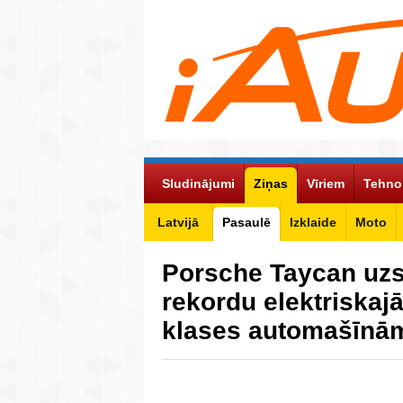
Sludinājumi
Ziņas
Vīriem
Tehno
Latvijā
Pasaulē
Izklaide
Moto
Porsche Taycan uzs
rekordu elektriskaj
klases automašīnā