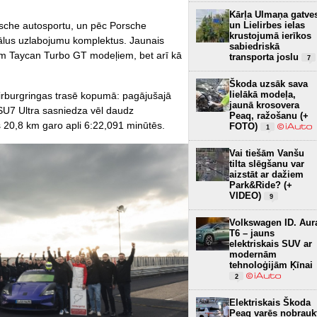
Kārļa Ulmaņa gatve
rsche autosportu, un pēc Porsche
un Lielirbes ielas
krustojumā ierīkos
iālus uzlabojumu komplektus. Jaunais
sabiedriskā
iem Taycan Turbo GT modeļiem, bet arī kā
transporta joslu
7
Škoda uzsāk sava
lielākā modeļa,
irburgringas trasē kopumā: pagājušajā
jaunā krosovera
U7 Ultra sasniedza vēl daudz
Peaq, ražošanu (+
s 20,8 km garo apli 6:22,091 minūtēs.
FOTO)
1
Vai tiešām Vanšu
tilta slēgšanu var
aizstāt ar dažiem
Park&Ride? (+
VIDEO)
9
Volkswagen ID. Aur
T6 – jauns
elektriskais SUV ar
modernām
tehnoloģijām Ķīnai
2
Elektriskais Škoda
Peaq varēs nobrauk