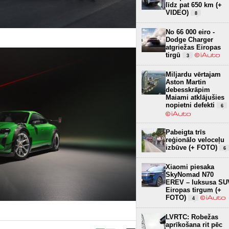
līdz pat 650 km (+
VIDEO)
8
No 66 000 eiro -
Dodge Charger
atgriežas Eiropas
tirgū
3
Miljardu vērtajam
Aston Martin
debesskrāpim
Maiami atklājušies
nopietni defekti
6
Pabeigta trīs
reģionālo veloceļu
izbūve (+ FOTO)
6
Xiaomi piesaka
SkyNomad N70
EREV – luksusa SU
Eiropas tirgum (+
FOTO)
4
LVRTC: Robežas
aprīkošana rit pēc