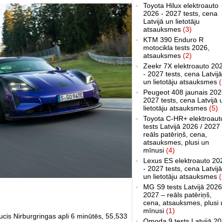
Toyota Hilux elektroauto
2026 - 2027 tests, cena
Latvijā un lietotāju
atsauksmes
(3)
KTM 390 Enduro R
motocikla tests 2026,
atsauksmes
(2)
Zeekr 7X elektroauto 20
- 2027 tests, cena Latvijā
un lietotāju atsauksmes
(
Peugeot 408 jaunais 202
2027 tests, cena Latvijā 
lietotāju atsauksmes
(5)
Toyota C-HR+ elektroaut
tests Latvijā 2026 / 2027
reāls patēriņš, cena,
atsauksmes, plusi un
mīnusi
(4)
Lexus ES elektroauto 20
- 2027 tests, cena Latvijā
un lietotāju atsauksmes
(
MG S9 tests Latvijā 2026
2027 – reāls patēriņš,
cena, atsauksmes, plusi 
mīnusi
(1)
is Nirburgringas apli 6 minūtēs, 55,533
Omoda 9 tests Latvijā 2