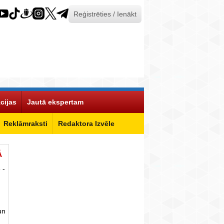
Reģistrēties / Ienākt
cijas
Jautā ekspertam
Reklāmraksti
Redaktora Izvēle
Ā
 -
un