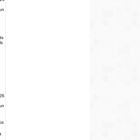
un
ts
ls
026
un
tos
ā