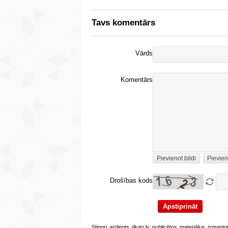
Tavs komentārs
Vārds
Komentārs
Pievienot bildi
Pievien
Drošības kods
Stingri aizliegts iAuto.lv publicētos materiālus izmant