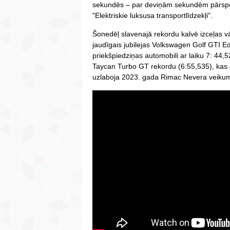
sekundēs – par deviņām sekundēm pārspējo
"Elektriskie luksusa transportlīdzekļi".
Šonedēļ slavenajā rekordu kalvē izceļas v
jaudīgais jubilejas Volkswagen Golf GTI Edi
priekšpiedziņas automobili ar laiku 7: 44,5
Taycan Turbo GT rekordu (6:55,535), kas a
uzlaboja 2023. gada Rimac Nevera veikum