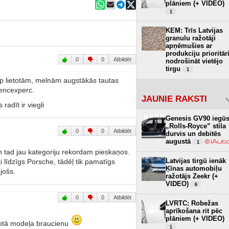
plāniem (+ VIDEO)
1
KEM: Trīs Latvijas
granulu ražotāji
apņēmušies ar
produkciju prioritār
0
0
Atbildēt
nodrošināt vietējo
tirgu
1
arp lietotām, melnām augstākās tautas
iencexperc.
JAUNIE RAKSTI
adīt ir viegli
Genesis GV90 iegū
„Rolls-Royce” stila
0
0
Atbildēt
durvis un debitēs
augustā
1
un tad jau kategoriju rekordam pieskaņos.
Latvijas tirgū ienāk
i līdzīgs Porsche, tādēļ tik pamatīgs
Ķīnas automobiļu
jošs.
ražotājs Zeekr (+
VIDEO)
6
0
0
Atbildēt
LVRTC: Robežas
aprīkošana rit pēc
plāniem (+ VIDEO)
otā modeļa braucienu
1