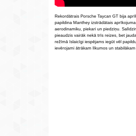
Rekordātrais Porsche Taycan GT bija aprī
papildina Manthey izstrādātais aprīkojuma
aerodinamiku, piekari un piedziņu. Salīdzi
pieaudzis vairāk nekā trīs reizes, bet jaud
režīmā īslaicīgi iespējams iegūt vēl papil
ievērojami ātrākam līkumos un stabilākam