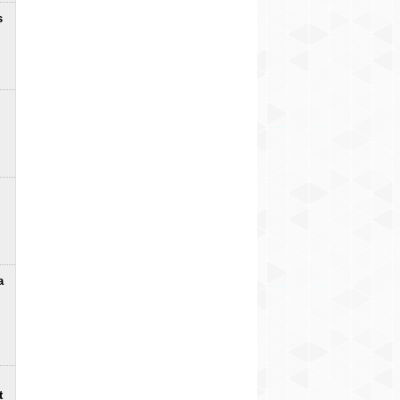
s
a
t