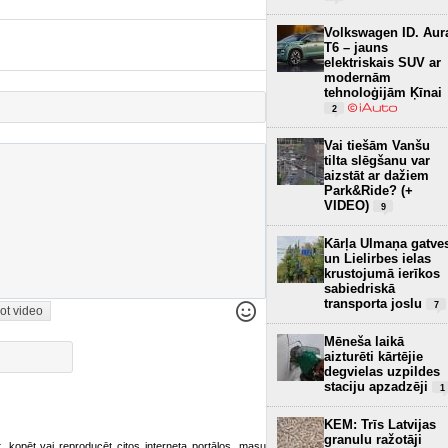
Volkswagen ID. Aur
T6 – jauns
elektriskais SUV ar
modernām
tehnoloģijām Ķīnai
2
Vai tiešām Vanšu
tilta slēgšanu var
aizstāt ar dažiem
Park&Ride? (+
VIDEO)
9
Kārļa Ulmaņa gatve
un Lielirbes ielas
krustojumā ierīkos
sabiedriskā
transporta joslu
7
ot video
Mēneša laikā
aizturēti kārtējie
degvielas uzpildes
staciju apzadzēji
1
KEM: Trīs Latvijas
granulu ražotāji
ot, kopēt vai reproducēt citos interneta portālos, masu