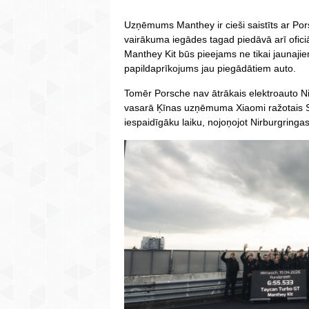
Uzņēmums Manthey ir cieši saistīts ar Po
vairākuma iegādes tagad piedāvā arī ofic
Manthey Kit būs pieejams ne tikai jaunaj
papildaprīkojums jau piegādātiem auto.
Tomēr Porsche nav ātrākais elektroauto N
vasarā Ķīnas uzņēmuma Xiaomi ražotais S
iespaidīgāku laiku, nojoņojot Nirburgringa