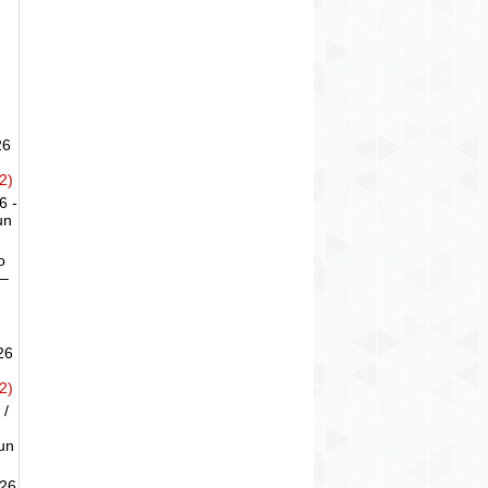
26
2)
6 -
un
o
 –
26
2)
 /
un
026