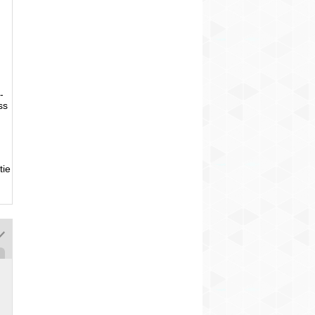
-
ss
tie