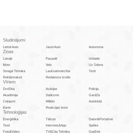
Sludinājumi
Lietoti Auto
Jauni Auto
Autonoma
Ziņas
Latvijā
Pasaulē
Izklaide
Moto
Velo
Uz Ūdens
Smagā Tehnika
Lauksaimniecība
Testi
Reklāmraksti
Redaktora Izvēle
Vīriem
Drošība
Avārijas
Policija
Akadēmija
Satiksme
Garāžā
Ceļojumi
Militāri
Autoklubi
Karte
Reakcijas tests
Tehnoloģijas
Enerģētika
Tālruņi
Datori&Portatīvie
Testi
Internets&App
Spēles
Foto&Video
TV&Cita Tehnika
Gadžeti