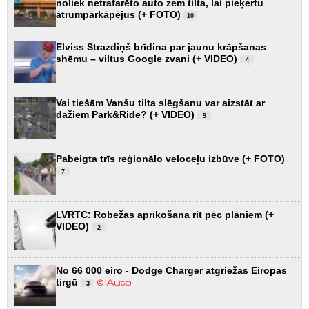
noliek netrafarēto auto zem tilta, lai pieķertu
ātrumpārkāpējus (+ FOTO)
10
Elviss Strazdiņš brīdina par jaunu krāpšanas
shēmu – viltus Google zvani (+ VIDEO)
4
Vai tiešām Vanšu tilta slēgšanu var aizstāt ar
dažiem Park&Ride? (+ VIDEO)
9
Pabeigta trīs reģionālo veloceļu izbūve (+ FOTO)
7
LVRTC: Robežas aprīkošana rit pēc plāniem (+
VIDEO)
2
No 66 000 eiro - Dodge Charger atgriežas Eiropas
tirgū
3