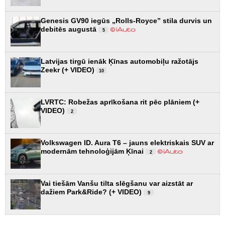
Genesis GV90 iegūs „Rolls-Royce” stila durvis un
debitēs augustā
5
Latvijas tirgū ienāk Ķīnas automobiļu ražotājs
Zeekr (+ VIDEO)
10
LVRTC: Robežas aprīkošana rit pēc plāniem (+
VIDEO)
2
Volkswagen ID. Aura T6 – jauns elektriskais SUV ar
modernām tehnoloģijām Ķīnai
2
Vai tiešām Vanšu tilta slēgšanu var aizstāt ar
dažiem Park&Ride? (+ VIDEO)
9