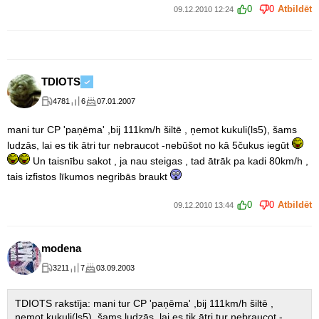
0
0
Atbildēt
09.12.2010 12:24
TDIOTS
4781
6
07.01.2007
mani tur CP 'paņēma' ,bij 111km/h šiltē , ņemot kukuli(ls5), šams
ludzās, lai es tik ātri tur nebraucot -nebūšot no kā 5čukus iegūt
Un taisnību sakot , ja nau steigas , tad ātrāk pa kadi 80km/h ,
tais izfistos līkumos negribās braukt
0
0
Atbildēt
09.12.2010 13:44
modena
3211
7
03.09.2003
TDIOTS rakstīja: mani tur CP 'paņēma' ,bij 111km/h šiltē ,
ņemot kukuli(ls5), šams ludzās, lai es tik ātri tur nebraucot -