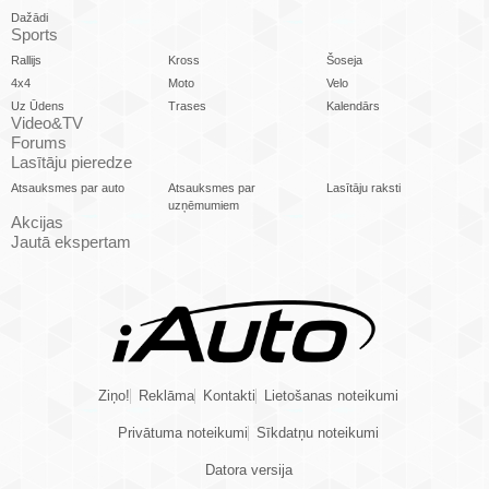
Dažādi
Sports
Rallijs
Kross
Šoseja
4x4
Moto
Velo
Uz Ūdens
Trases
Kalendārs
Video&TV
Forums
Lasītāju pieredze
Atsauksmes par auto
Atsauksmes par
Lasītāju raksti
uzņēmumiem
Akcijas
Jautā ekspertam
Ziņo!
Reklāma
Kontakti
Lietošanas noteikumi
Privātuma noteikumi
Sīkdatņu noteikumi
Datora versija