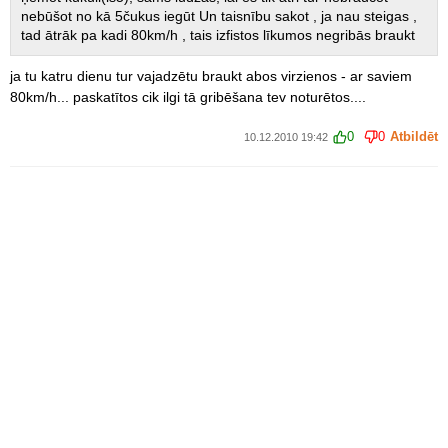
nebūšot no kā 5čukus iegūt Un taisnību sakot , ja nau steigas ,
tad ātrāk pa kadi 80km/h , tais izfistos līkumos negribās braukt
ja tu katru dienu tur vajadzētu braukt abos virzienos - ar saviem
80km/h... paskatītos cik ilgi tā gribēšana tev noturētos....
0
0
Atbildēt
10.12.2010 19:42