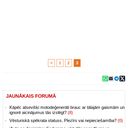
<
1
2
3
JAUNĀKAIS FORUMĀ
Kāpēc atsevišķi motodeģenerāti brauc ar tālajām gaismām un
ignorē aicinājumus tās izslēgt?
(8)
Vēsturiskā spēkrata statuss. Plezīrs vai nepieciešamība?
(0)