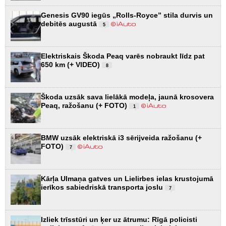
Genesis GV90 iegūs „Rolls-Royce” stila durvis un
debitēs augustā
5
Elektriskais Škoda Peaq varēs nobraukt līdz pat
650 km (+ VIDEO)
8
Škoda uzsāk sava lielākā modeļa, jaunā krosovera
Peaq, ražošanu (+ FOTO)
1
BMW uzsāk elektriskā i3 sērijveida ražošanu (+
FOTO)
7
Kārļa Ulmaņa gatves un Lielirbes ielas krustojumā
ierīkos sabiedriskā transporta joslu
7
Izliek trīsstūri un ķer uz ātrumu: Rīgā policisti