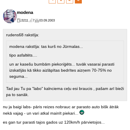
modena
3211
7
03.09.2003
rudens68 rakstīja:
modena rakstīja: tas kurš no Jūrmalas...
tipo asfaltēts....
un ar kasešu bumbām piekoriģēts... tuvāk vasarai parasti
izskatījās kā tikko aizlāpītas bedrītes aizņem 70-75% no
seguma...
Tad jau Tu pa "labo" kalnciema ceļu esi braucis , pašam arī bieži
pa to sanāk.
nu ja baigi labs- pāris reizes nobrauc ar parasto auto bišk ātrāk
nekā vajag - un vari atkal mainīt piekari...
es gan tur parasti tajos gados uz 120km/h pārvietojos...