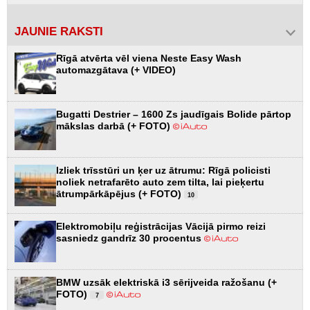
JAUNIE RAKSTI
Rīgā atvērta vēl viena Neste Easy Wash
automazgātava (+ VIDEO)
Bugatti Destrier – 1600 Zs jaudīgais Bolide pārtop
mākslas darbā (+ FOTO)
Izliek trīsstūri un ķer uz ātrumu: Rīgā policisti
noliek netrafarēto auto zem tilta, lai pieķertu
ātrumpārkāpējus (+ FOTO)
10
Elektromobiļu reģistrācijas Vācijā pirmo reizi
sasniedz gandrīz 30 procentus
BMW uzsāk elektriskā i3 sērijveida ražošanu (+
FOTO)
7