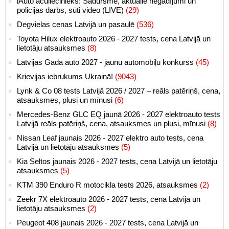
iAuto aculiecinieks: Sadursme, aktuālie negadījumi un
policijas darbs, sūti video (LIVE)
(29)
Degvielas cenas Latvijā un pasaulē
(536)
Toyota Hilux elektroauto 2026 - 2027 tests, cena Latvijā un
lietotāju atsauksmes
(8)
Latvijas Gada auto 2027 - jaunu automobiļu konkurss
(45)
Krievijas iebrukums Ukrainā!
(9043)
Lynk & Co 08 tests Latvijā 2026 / 2027 – reāls patēriņš, cena,
atsauksmes, plusi un mīnusi
(6)
Mercedes-Benz GLC EQ jaunā 2026 - 2027 elektroauto tests
Latvijā reāls patēriņš, cena, atsauksmes un plusi, mīnusi
(8)
Nissan Leaf jaunais 2026 - 2027 elektro auto tests, cena
Latvijā un lietotāju atsauksmes
(5)
Kia Seltos jaunais 2026 - 2027 tests, cena Latvijā un lietotāju
atsauksmes
(5)
KTM 390 Enduro R motocikla tests 2026, atsauksmes
(2)
Zeekr 7X elektroauto 2026 - 2027 tests, cena Latvijā un
lietotāju atsauksmes
(2)
Peugeot 408 jaunais 2026 - 2027 tests, cena Latvijā un