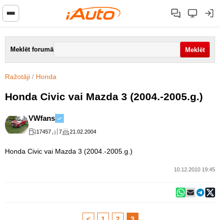
Meklēt forumā
Ražotāji
/
Honda
Honda Civic vai Mazda 3 (2004.-2005.g.)
VWfans
17457
7
21.02.2004
Honda Civic vai Mazda 3 (2004.-2005.g.)
10.12.2010 19:45
<
1
2
3