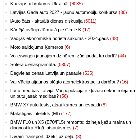
Krievijas iebrukums Ukrainā!
(9035)
Latvijas Gada auto 2027 - jaunu automobiļu konkurss
(36)
iAuto čats - aktuālā dienas diskusija
(6011)
Kārtējā avārija Jūrmalā pie Circle K
(17)
Vācijas ekonomiskā norieta sākums - 2024.gads
(48)
Moto salidojums Ķemeros
(6)
Volkswagen jaunajiem dzinējiem zūd jauda, ko darīt?
(44)
Šofera dienasgrāmata.
(5307)
Degvielas cenas Latvijā un pasaulē
(535)
Vai Vācija atjaunos slēgto atomelektrostaciju darbību?
(16)
Lāču medības Latvijā! Vai populācija ir kļuvusi nekontrolējama
un būtu jāsāk medības?
(56)
BMW X7 auto tests, atsauksmes un iespaidi
(8)
Makslīgais intelekts (MI)
(177)
BMW F10 un X5 (E70/F15) remonts: dzinēja ķēžu maiņa un
diagnostika Rīgā, atsauksmes
(7)
Dīvaini transportlīdzekļi uz ceļa.
(8)