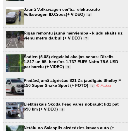
Jaunā Volkswagen cerība- elektroauto
Volkswagen ID.Cross(+ VIDEO)
4
Rīgas remontu jaunā mērvienība - kļūdu skaits uz
vienu metru darbu! (+ VIDEO)
7
Šodien (5.08) degvielai akcijas cenas: Dīzelis
1.817 un 95. benzīns 1.737 EUR! Nafta 75.6 USD
par barelu (+ VIDEO)
9
Piedāvājumā atgriežas 821 Zs jaudīgais Shelby F-
150 Super Snake Sport (+ FOTO)
9
Elektriskais Škoda Peaq varēs nobraukt līdz pat
650 km (+ VIDEO)
8
Netālu no Salaspils aizdedzies kravas auto (+