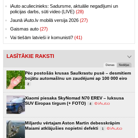
iAuto aculiecinieks: Sadursme, aktuālie negadījumi un
policijas darbs, sūti video (LIVE)
(28)
Jaunā iAuto.lv mobilā versija 2026
(27)
Gaismas auto
(27)
Vai tiešām latvieši ir komunisti?
(41)
LASĪTĀKIE RAKSTI
Dienas
Nedēļas
Pēc postošās krusas Saulkrastu pusē – desmitiem
bojātu automašīnu un zaudējumi ap 100 000 eiro
2
Xiaomi piesaka SkyNomad N70 EREV – luksusa
SUV Eiropas tirgum (+ FOTO)
4
Miljardu vērtajam Aston Martin debesskrāpim
Maiami atklājušies nopietni defekti
1