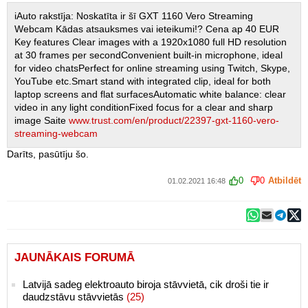
iAuto rakstīja: Noskatīta ir šī GXT 1160 Vero Streaming
Webcam Kādas atsauksmes vai ieteikumi!? Cena ap 40 EUR
Key features Clear images with a 1920x1080 full HD resolution
at 30 frames per secondConvenient built-in microphone, ideal
for video chatsPerfect for online streaming using Twitch, Skype,
YouTube etc.Smart stand with integrated clip, ideal for both
laptop screens and flat surfacesAutomatic white balance: clear
video in any light conditionFixed focus for a clear and sharp
image Saite
www.trust.com/en/product/22397-gxt-1160-vero-
streaming-webcam
Darīts, pasūtīju šo.
0
0
Atbildēt
01.02.2021 16:48
JAUNĀKAIS FORUMĀ
Latvijā sadeg elektroauto biroja stāvvietā, cik droši tie ir
daudzstāvu stāvvietās
(25)