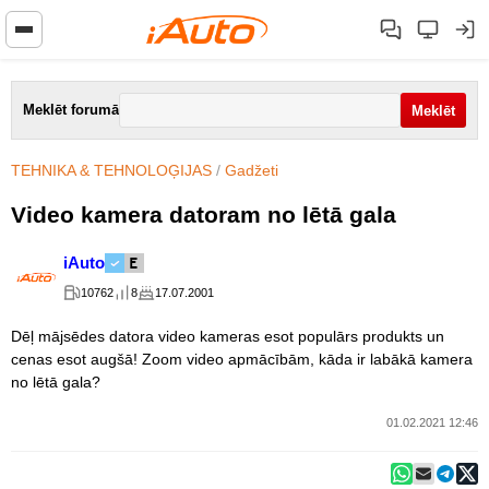
Meklēt forumā
TEHNIKA & TEHNOLOĢIJAS
/
Gadžeti
Video kamera datoram no lētā gala
iAuto
10762
8
17.07.2001
Dēļ mājsēdes datora video kameras esot populārs produkts un
cenas esot augšā! Zoom video apmācībām, kāda ir labākā kamera
no lētā gala?
01.02.2021 12:46