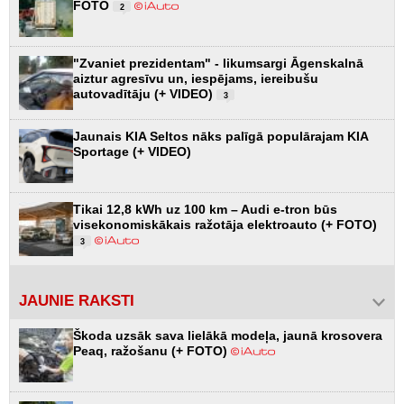
FOTO
2
"Zvaniet prezidentam" - likumsargi Āgenskalnā
aiztur agresīvu un, iespējams, iereibušu
autovadītāju (+ VIDEO)
3
Jaunais KIA Seltos nāks palīgā populārajam KIA
Sportage (+ VIDEO)
Tikai 12,8 kWh uz 100 km – Audi e-tron būs
visekonomiskākais ražotāja elektroauto (+ FOTO)
3
JAUNIE RAKSTI
Škoda uzsāk sava lielākā modeļa, jaunā krosovera
Peaq, ražošanu (+ FOTO)