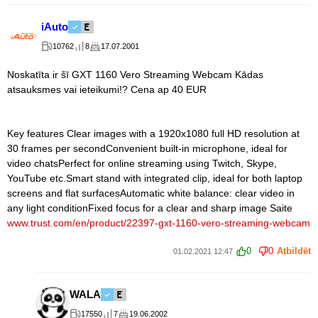
iAuto
10762
8
17.07.2001
Noskatīta ir šī GXT 1160 Vero Streaming Webcam Kādas
atsauksmes vai ieteikumi!? Cena ap 40 EUR
Key features Clear images with a 1920x1080 full HD resolution at
30 frames per secondConvenient built-in microphone, ideal for
video chatsPerfect for online streaming using Twitch, Skype,
YouTube etc.Smart stand with integrated clip, ideal for both laptop
screens and flat surfacesAutomatic white balance: clear video in
any light conditionFixed focus for a clear and sharp image Saite
www.trust.com/en/product/22397-gxt-1160-vero-streaming-webcam
0
0
Atbildēt
01.02.2021 12:47
WALA
17550
7
19.06.2002