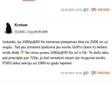
0
0
Atbildēt
01.02.2021 13:41
Krotow
3183
5
09.09.2008
Izskatās, ka 1080p@60 Hz kameras pieejamas tikai no 200€ un uz
augšu. Tad jau izmantot īpašumā jau esošu GoPro (kam ir) tiešām
iznāk lētāk
No otras puses 1080p@30 Hz arī ir Ok. Te dažs labs
pat priecājās par 720p, jo tad neredzot viņam aiz muguras esošo
PSRS laika sekciju un 1980-to gadu tapetes.
0
0
Atbildēt
01.02.2021 15:45