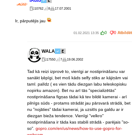
iAuto
10762
8
17.07.2001
Ir, pārputējis jau
0
0
Atbildēt
01.02.2021 13:35
WALA
17550
7
19.06.2002
Tad kā reizi izprovē to, vienīgi ar nostiprināšanu var
sanākt ķēpīgi, bet moš kāds selfy stiks ar kājiņām vai
taml. palīdz ( es vien tādu diezgan labu teleskopisku
nopirku amazon). Bet nu arī tās "specializētās"
nostiprināšana figņas tādai kā tev bildē kamerai - arī
pilnīgs sūds - protams strādāt jau pārsvarā strādā, bet
nu "nojāties" tādai kamerai, ja uzsitīs pa galdu ar ir
diezgan bieža tendence. Vienīgi "velkro"
nostiprināšana ir tāda kas stabili strādā - parējais "so-
so".
gopro.com/en/us/news/how-to-use-gopro-for-
webcam