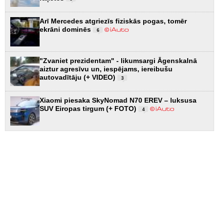
Arī Mercedes atgriezīs fiziskās pogas, tomēr
ekrāni dominēs
6
"Zvaniet prezidentam" - likumsargi Āgenskalnā
aiztur agresīvu un, iespējams, iereibušu
autovadītāju (+ VIDEO)
3
Xiaomi piesaka SkyNomad N70 EREV – luksusa
SUV Eiropas tirgum (+ FOTO)
4