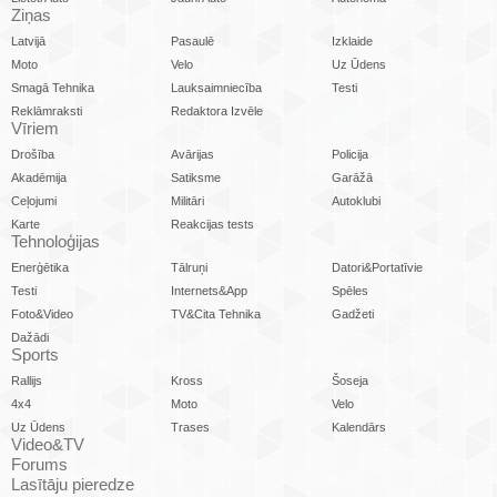
Ziņas
Latvijā
Pasaulē
Izklaide
Moto
Velo
Uz Ūdens
Smagā Tehnika
Lauksaimniecība
Testi
Reklāmraksti
Redaktora Izvēle
Vīriem
Drošība
Avārijas
Policija
Akadēmija
Satiksme
Garāžā
Ceļojumi
Militāri
Autoklubi
Karte
Reakcijas tests
Tehnoloģijas
Enerģētika
Tālruņi
Datori&Portatīvie
Testi
Internets&App
Spēles
Foto&Video
TV&Cita Tehnika
Gadžeti
Dažādi
Sports
Rallijs
Kross
Šoseja
4x4
Moto
Velo
Uz Ūdens
Trases
Kalendārs
Video&TV
Forums
Lasītāju pieredze