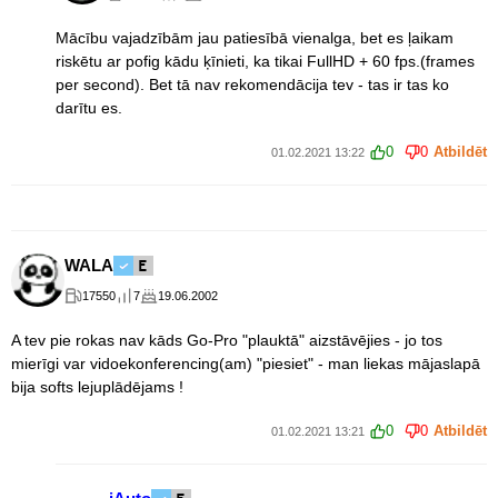
Mācību vajadzībām jau patiesībā vienalga, bet es ļaikam
riskētu ar pofig kādu ķīnieti, ka tikai FullHD + 60 fps.(frames
per second). Bet tā nav rekomendācija tev - tas ir tas ko
darītu es.
0
0
Atbildēt
01.02.2021 13:22
WALA
17550
7
19.06.2002
A tev pie rokas nav kāds Go-Pro "plauktā" aizstāvējies - jo tos
mierīgi var vidoekonferencing(am) "piesiet" - man liekas mājaslapā
bija softs lejuplādējams !
0
0
Atbildēt
01.02.2021 13:21