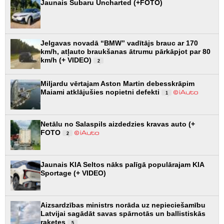
Jaunais Subaru Uncharted (+FOTO)
Jelgavas novadā “BMW” vadītājs brauc ar 170
km/h, atļauto braukšanas ātrumu pārkāpjot par 80
km/h (+ VIDEO)
2
Miljardu vērtajam Aston Martin debesskrāpim
Maiami atklājušies nopietni defekti
1
Netālu no Salaspils aizdedzies kravas auto (+
FOTO
2
Jaunais KIA Seltos nāks palīgā populārajam KIA
Sportage (+ VIDEO)
Aizsardzības ministrs norāda uz nepieciešamību
Latvijai sagādāt savas spārnotās un ballistiskās
raķetes
5