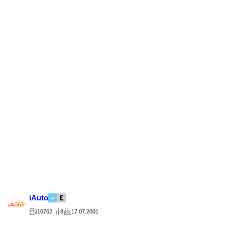
iAuto
10762
8
17.07.2001