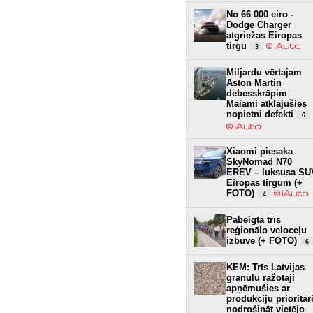
No 66 000 eiro -
Dodge Charger
atgriežas Eiropas
tirgū
3
Miljardu vērtajam
Aston Martin
debesskrāpim
Maiami atklājušies
nopietni defekti
6
Xiaomi piesaka
SkyNomad N70
EREV – luksusa SU
Eiropas tirgum (+
FOTO)
4
Pabeigta trīs
reģionālo veloceļu
izbūve (+ FOTO)
6
KEM: Trīs Latvijas
granulu ražotāji
apņēmušies ar
produkciju prioritār
nodrošināt vietējo