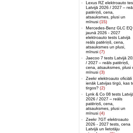
Lexus RZ elektroauto tes
Latvijā 2026 / 2027 – reā
patēriņš, cena,
atsauksmes, plusi un
mīnusi
(15)
Mercedes-Benz GLC EQ
jaunā 2026 - 2027
elektroauto tests Latvijā
reāls patēriņš, cena,
atsauksmes un plusi,
mīnusi
(7)
Jaecoo 7 tests Latvijā 2
/ 2027 – reāls patēriņš,
cena, atsauksmes, plusi 
mīnusi
(3)
Zeekr elektroauto oficiāli
ienāk Latvijas tirgū, kas 
tirgos?
(2)
Lynk & Co 08 tests Latvij
2026 / 2027 – reāls
patēriņš, cena,
atsauksmes, plusi un
mīnusi
(4)
Zeekr 7GT elektroauto
2026 - 2027 tests, cena
Latvijā un lietotāju