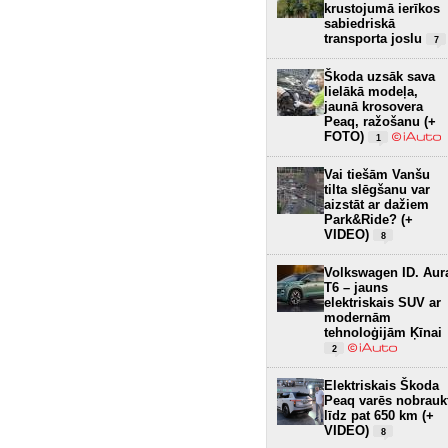
krustojumā ierīkos
sabiedriskā
transporta joslu
7
Škoda uzsāk sava
lielākā modeļa,
jaunā krosovera
Peaq, ražošanu (+
FOTO)
1
Vai tiešām Vanšu
tilta slēgšanu var
aizstāt ar dažiem
Park&Ride? (+
VIDEO)
8
Volkswagen ID. Aur
T6 – jauns
elektriskais SUV ar
modernām
tehnoloģijām Ķīnai
2
Elektriskais Škoda
Peaq varēs nobrauk
līdz pat 650 km (+
VIDEO)
8