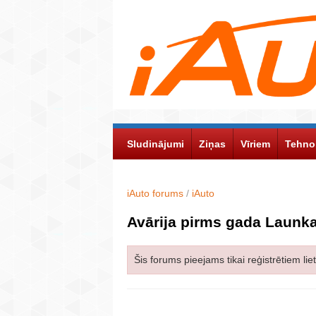
Sludinājumi
Ziņas
Vīriem
Tehno
iAuto forums
/
iAuto
Avārija pirms gada Launka
Šis forums pieejams tikai reģistrētiem lie