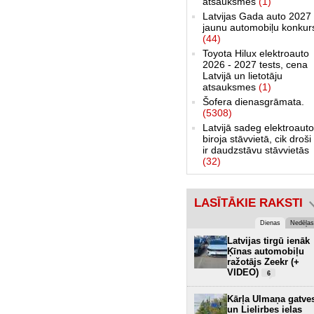
atsauksmes
(1)
Latvijas Gada auto 2027 
jaunu automobiļu konkur
(44)
Toyota Hilux elektroauto
2026 - 2027 tests, cena
Latvijā un lietotāju
atsauksmes
(1)
Šofera dienasgrāmata.
(5308)
Latvijā sadeg elektroauto
biroja stāvvietā, cik droši 
ir daudzstāvu stāvvietās
(32)
LASĪTĀKIE RAKSTI
Dienas
Nedēļas
Latvijas tirgū ienāk
Ķīnas automobiļu
ražotājs Zeekr (+
VIDEO)
6
Kārļa Ulmaņa gatve
un Lielirbes ielas