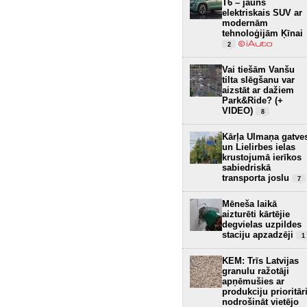
T6 – jauns
elektriskais SUV ar
modernām
tehnoloģijām Ķīnai
2
Vai tiešām Vanšu
tilta slēgšanu var
aizstāt ar dažiem
Park&Ride? (+
VIDEO)
8
Kārļa Ulmaņa gatve
un Lielirbes ielas
krustojumā ierīkos
sabiedriskā
transporta joslu
7
Mēneša laikā
aizturēti kārtējie
degvielas uzpildes
staciju apzadzēji
1
KEM: Trīs Latvijas
granulu ražotāji
apņēmušies ar
produkciju prioritār
nodrošināt vietējo