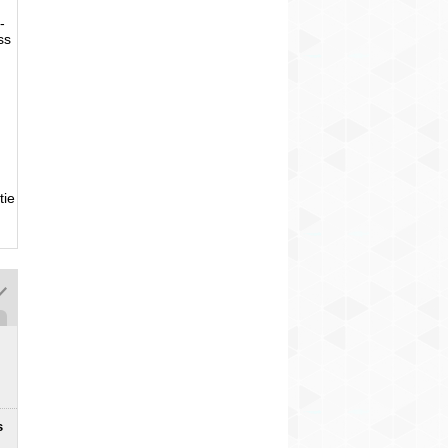
-
ss
tie
s