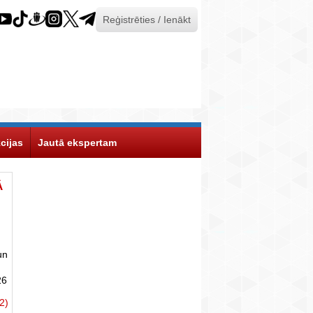
Reģistrēties / Ienākt
cijas
Jautā ekspertam
Ā
un
26
2)