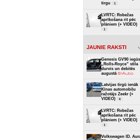
tirgu
1
LVRTC: Robežas
aprīkošana rit pēc
plāniem (+ VIDEO)
1
JAUNIE RAKSTI
Genesis GV90 iegū
„Rolls-Royce” stila
durvis un debitēs
augustā
Latvijas tirgū ienāk
Ķīnas automobiļu
ražotājs Zeekr (+
VIDEO)
6
LVRTC: Robežas
aprīkošana rit pēc
plāniem (+ VIDEO)
1
Volkswagen ID. Aur