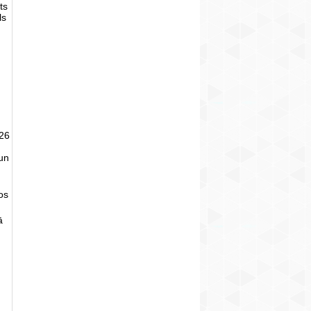
ts
ls
026
un
tos
ā