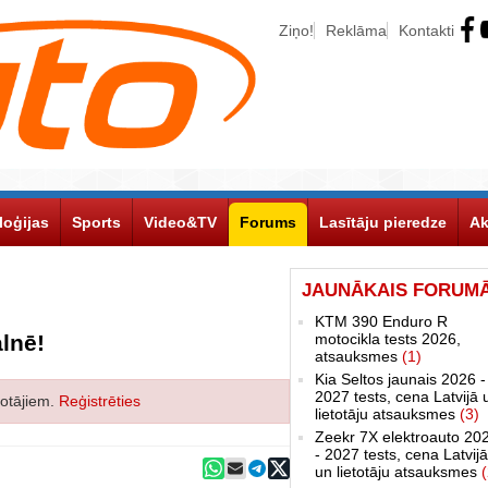
Ziņo!
Reklāma
Kontakti
loģijas
Sports
Video&TV
Forums
Lasītāju pieredze
Ak
JAUNĀKAIS FORUM
KTM 390 Enduro R
lnē!
motocikla tests 2026,
atsauksmes
(1)
Kia Seltos jaunais 2026 -
2027 tests, cena Latvijā 
totājiem.
Reģistrēties
lietotāju atsauksmes
(3)
Zeekr 7X elektroauto 20
- 2027 tests, cena Latvijā
un lietotāju atsauksmes
(