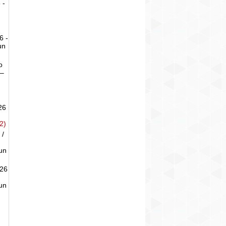
 -
6 -
un
o
 –
26
2)
 /
un
026
un