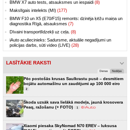
BMW X7 auto tests, atsauksmes un iespaidi
(8)
Makslīgais intelekts (MI)
(177)
BMW F10 un X5 (E70/F15) remonts: dzinēja ķēžu maiņa un
diagnostika Rīgā, atsauksmes
(7)
Dīvaini transportlīdzekļi uz ceļa.
(8)
iAuto aculiecinieks: Sadursme, aktuālie negadījumi un
policijas darbs, sūti video (LIVE)
(28)
LASĪTĀKIE RAKSTI
Dienas
Nedēļas
Pēc postošās krusas Saulkrastu pusē – desmitiem
bojātu automašīnu un zaudējumi ap 100 000 eiro
2
Škoda uzsāk sava lielākā modeļa, jaunā krosovera
Peaq, ražošanu (+ FOTO)
1
Xiaomi piesaka SkyNomad N70 EREV – luksusa