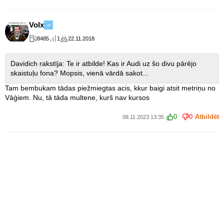
Volx
8485
1
22.11.2018
Davidich rakstīja: Te ir atbilde! Kas ir Audi uz šo divu pārējo
skaistuļu fona? Mopsis, vienā vārdā sakot...
Tam bembukam tādas piežmiegtas acis, kkur baigi atsit metriņu no
Vāģiem. Nu, tā tāda multene, kurš nav kursos
0
0
Atbildēt
08.11.2023 13:35