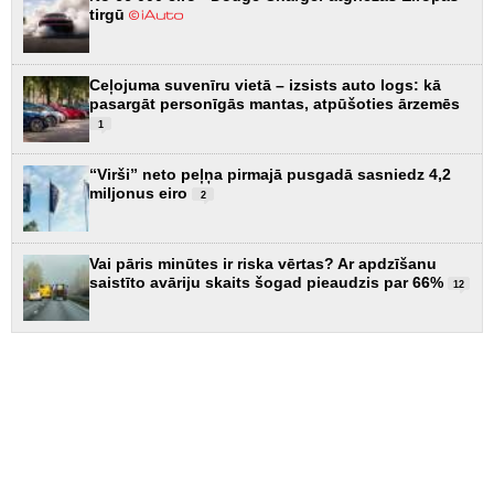
tirgū
Ceļojuma suvenīru vietā – izsists auto logs: kā
pasargāt personīgās mantas, atpūšoties ārzemēs
1
“Virši” neto peļņa pirmajā pusgadā sasniedz 4,2
miljonus eiro
2
Vai pāris minūtes ir riska vērtas? Ar apdzīšanu
saistīto avāriju skaits šogad pieaudzis par 66%
12