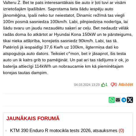
Valteru Z. Bet te pats interesantākais šie auto ir ļoti tuvi ar visām
izrietošajām īpašībām. Saprotama lieta šādu iespēju auto
jānomēģina, īpaši neko tur neiestatot, Dinamic režīmā tas viegli
100m posmā sasniedza 100km/h. Labi, pilnpiedziņa noderīga, lai
šādu svaru un jaudu nezaudētu saķeri ar ceļu. Bet nedaudz vēlāk
radās doma šo atkārtot ar Hyundai Kona 150kW un te pārsteigums,
tikai nieka atšķirība, korejietis sasniedz 90km/h. Labi, tas tā.
Patēriņš jā iespaidīgi 37,6 Kw/h uz 100km, ilgtermiņa dati ko
atspoguļoja auto dators. Teiksiet c^mon, bet ir jāsaprot, šis testa
auto un ik katrs grib to pamēģināt. Un pat ari tas rādījums ir ok, jo
baterija attiecīgi 114kW/h un nobraucamie km kā pieminētajam
korejas tautas dampim.
1
0
Atbildēt
04.03.2024 13:23
JAUNĀKAIS FORUMĀ
KTM 390 Enduro R motocikla tests 2026, atsauksmes
(0)