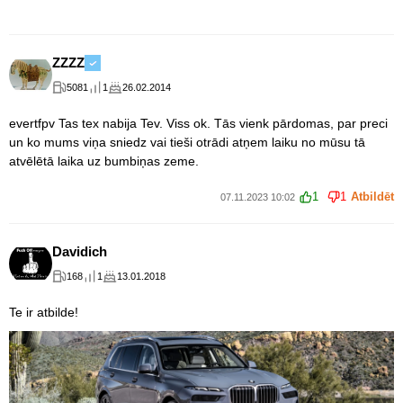
ZZZZ
5081
1
26.02.2014
evertfpv Tas tex nabija Tev. Viss ok. Tās vienk pārdomas, par preci
un ko mums viņa sniedz vai tieši otrādi atņem laiku no mūsu tā
atvēlētā laika uz bumbiņas zeme.
1
1
Atbildēt
07.11.2023 10:02
Davidich
168
1
13.01.2018
Te ir atbilde!