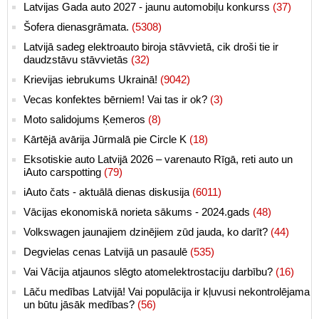
Latvijas Gada auto 2027 - jaunu automobiļu konkurss
(37)
Šofera dienasgrāmata.
(5308)
Latvijā sadeg elektroauto biroja stāvvietā, cik droši tie ir
daudzstāvu stāvvietās
(32)
Krievijas iebrukums Ukrainā!
(9042)
Vecas konfektes bērniem! Vai tas ir ok?
(3)
Moto salidojums Ķemeros
(8)
Kārtējā avārija Jūrmalā pie Circle K
(18)
Eksotiskie auto Latvijā 2026 – varenauto Rīgā, reti auto un
iAuto carspotting
(79)
iAuto čats - aktuālā dienas diskusija
(6011)
Vācijas ekonomiskā norieta sākums - 2024.gads
(48)
Volkswagen jaunajiem dzinējiem zūd jauda, ko darīt?
(44)
Degvielas cenas Latvijā un pasaulē
(535)
Vai Vācija atjaunos slēgto atomelektrostaciju darbību?
(16)
Lāču medības Latvijā! Vai populācija ir kļuvusi nekontrolējama
un būtu jāsāk medības?
(56)