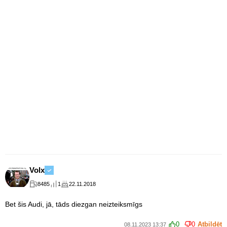
Volx
8485
1
22.11.2018
Bet šis Audi, jā, tāds diezgan neizteiksmīgs
0
0
Atbildēt
08.11.2023 13:37