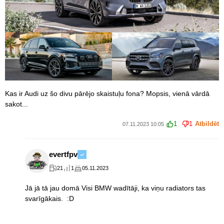
Kas ir Audi uz šo divu pārējo skaistuļu fona? Mopsis, vienā vārdā
sakot...
1
1
Atbildēt
07.11.2023 10:05
evertfpv
21
1
05.11.2023
Jā jā tā jau domā Visi BMW wadītāji, ka viņu radiators tas
svarīgākais. :D