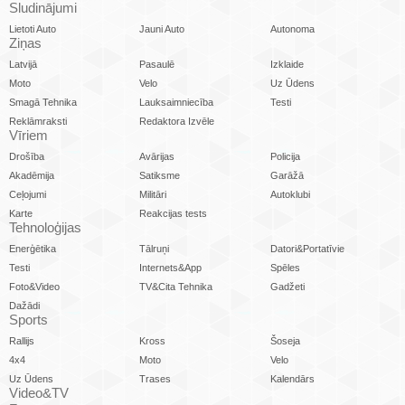
Sludinājumi
Lietoti Auto
Jauni Auto
Autonoma
Ziņas
Latvijā
Pasaulē
Izklaide
Moto
Velo
Uz Ūdens
Smagā Tehnika
Lauksaimniecība
Testi
Reklāmraksti
Redaktora Izvēle
Vīriem
Drošība
Avārijas
Policija
Akadēmija
Satiksme
Garāžā
Ceļojumi
Militāri
Autoklubi
Karte
Reakcijas tests
Tehnoloģijas
Enerģētika
Tālruņi
Datori&Portatīvie
Testi
Internets&App
Spēles
Foto&Video
TV&Cita Tehnika
Gadžeti
Dažādi
Sports
Rallijs
Kross
Šoseja
4x4
Moto
Velo
Uz Ūdens
Trases
Kalendārs
Video&TV