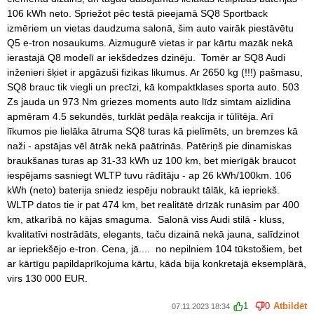
106 kWh neto. Spriežot pēc testā pieejamā SQ8 Sportback
izmēriem un vietas daudzuma salonā, šim auto vairāk piestāvētu
Q5 e-tron nosaukums. Aizmugurē vietas ir par kārtu mazāk nekā
ierastajā Q8 modelī ar iekšdedzes dzinēju. Tomēr ar SQ8 Audi
inženieri šķiet ir apgāzuši fizikas likumus. Ar 2650 kg (!!!) pašmasu,
SQ8 brauc tik viegli un precīzi, kā kompaktklases sporta auto. 503
Zs jauda un 973 Nm griezes moments auto līdz simtam aizlidina
apmēram 4.5 sekundēs, turklāt pedāļa reakcija ir tūlītēja. Arī
līkumos pie lielāka ātruma SQ8 turas kā pielīmēts, un bremzes kā
naži - apstājas vēl ātrāk nekā paātrinās. Patēriņš pie dinamiskas
braukšanas turas ap 31-33 kWh uz 100 km, bet mierīgāk braucot
iespējams sasniegt WLTP tuvu rādītāju - ap 26 kWh/100km. 106
kWh (neto) baterija sniedz iespēju nobraukt tālāk, kā iepriekš.
WLTP datos tie ir pat 474 km, bet realitātē drīzāk runāsim par 400
km, atkarībā no kājas smaguma. Salonā viss Audi stilā - kluss,
kvalitatīvi nostrādāts, elegants, taču dizainā nekā jauna, salīdzinot
ar iepriekšējo e-tron. Cena, jā.... no nepilniem 104 tūkstošiem, bet
ar kārtīgu papildaprīkojuma kārtu, kāda bija konkretajā eksemplārā,
virs 130 000 EUR.
1
0
Atbildēt
07.11.2023 18:34