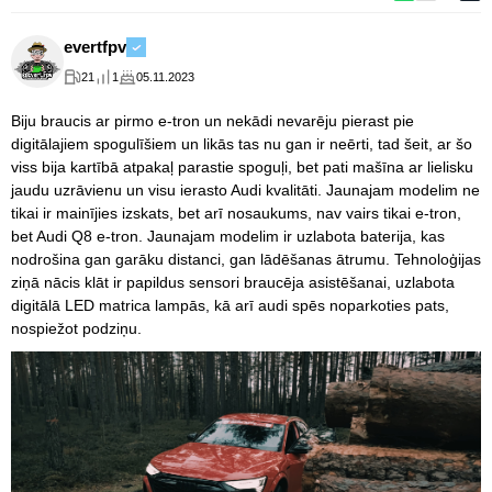
evertfpv
21
1
05.11.2023
Biju braucis ar pirmo e-tron un nekādi nevarēju pierast pie
digitālajiem spogulīšiem un likās tas nu gan ir neērti, tad šeit, ar šo
viss bija kartībā atpakaļ parastie spoguļi, bet pati mašīna ar lielisku
jaudu uzrāvienu un visu ierasto Audi kvalitāti. Jaunajam modelim ne
tikai ir mainījies izskats, bet arī nosaukums, nav vairs tikai e-tron,
bet Audi Q8 e-tron. Jaunajam modelim ir uzlabota baterija, kas
nodrošina gan garāku distanci, gan lādēšanas ātrumu. Tehnoloģijas
ziņā nācis klāt ir papildus sensori braucēja asistēšanai, uzlabota
digitālā LED matrica lampās, kā arī audi spēs noparkoties pats,
nospiežot podziņu.