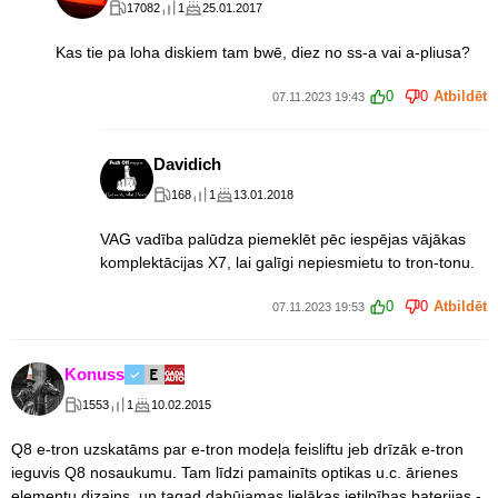
17082
1
25.01.2017
Kas tie pa loha diskiem tam bwē, diez no ss-a vai a-pliusa?
0
0
Atbildēt
07.11.2023 19:43
Davidich
168
1
13.01.2018
VAG vadība palūdza piemeklēt pēc iespējas vājākas
komplektācijas X7, lai galīgi nepiesmietu to tron-tonu.
0
0
Atbildēt
07.11.2023 19:53
Konuss
1553
1
10.02.2015
Q8 e-tron uzskatāms par e-tron modeļa feisliftu jeb drīzāk e-tron
ieguvis Q8 nosaukumu. Tam līdzi pamainīts optikas u.c. ārienes
elementu dizains, un tagad dabūjamas lielākas ietilpības baterijas -