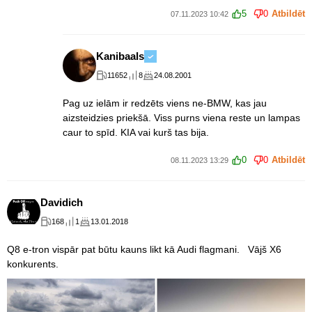
5
0
Atbildēt
07.11.2023 10:42
Kanibaals
11652
8
24.08.2001
Pag uz ielām ir redzēts viens ne-BMW, kas jau
aizsteidzies priekšā. Viss purns viena reste un lampas
caur to spīd. KIA vai kurš tas bija.
0
0
Atbildēt
08.11.2023 13:29
Davidich
168
1
13.01.2018
Q8 e-tron vispār pat būtu kauns likt kā Audi flagmani. Vājš X6
konkurents.