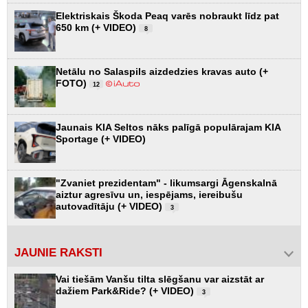
Elektriskais Škoda Peaq varēs nobraukt līdz pat
650 km (+ VIDEO)
8
Netālu no Salaspils aizdedzies kravas auto (+
FOTO)
12
Jaunais KIA Seltos nāks palīgā populārajam KIA
Sportage (+ VIDEO)
"Zvaniet prezidentam" - likumsargi Āgenskalnā
aiztur agresīvu un, iespējams, iereibušu
autovadītāju (+ VIDEO)
3
JAUNIE RAKSTI
Vai tiešām Vanšu tilta slēgšanu var aizstāt ar
dažiem Park&Ride? (+ VIDEO)
3