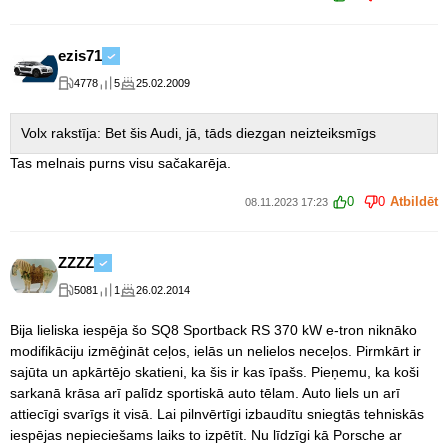
ezis71
4778
5
25.02.2009
Volx rakstīja: Bet šis Audi, jā, tāds diezgan neizteiksmīgs
Tas melnais purns visu sačakarēja.
0
0
Atbildēt
08.11.2023 17:23
ZZZZ
5081
1
26.02.2014
Bija lieliska iespēja šo SQ8 Sportback RS 370 kW e-tron niknāko
modifikāciju izmēģināt ceļos, ielās un nelielos neceļos. Pirmkārt ir
sajūta un apkārtējo skatieni, ka šis ir kas īpašs. Pieņemu, ka koši
sarkanā krāsa arī palīdz sportiskā auto tēlam. Auto liels un arī
attiecīgi svarīgs it visā. Lai pilnvērtīgi izbaudītu sniegtās tehniskās
iespējas nepieciešams laiks to izpētīt. Nu līdzīgi kā Porsche ar