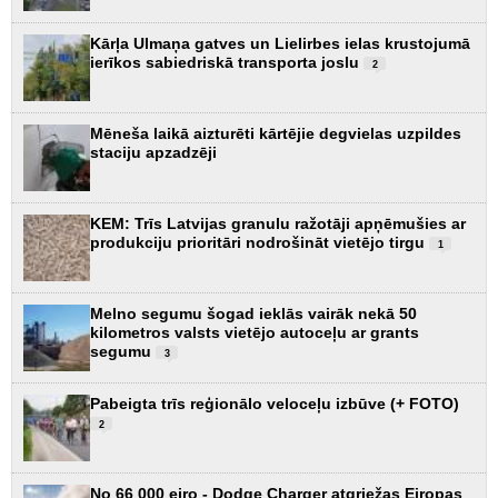
Kārļa Ulmaņa gatves un Lielirbes ielas krustojumā
ierīkos sabiedriskā transporta joslu
2
Mēneša laikā aizturēti kārtējie degvielas uzpildes
staciju apzadzēji
KEM: Trīs Latvijas granulu ražotāji apņēmušies ar
produkciju prioritāri nodrošināt vietējo tirgu
1
Melno segumu šogad ieklās vairāk nekā 50
kilometros valsts vietējo autoceļu ar grants
segumu
3
Pabeigta trīs reģionālo veloceļu izbūve (+ FOTO)
2
No 66 000 eiro - Dodge Charger atgriežas Eiropas