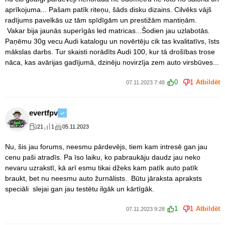
aprīkojuma... Pašam patīk riteņu, šāds disku dizains. Cilvēks vājš
radījums pavelkās uz tām spīdīgām un prestižām mantiņām.
Vakar bija jaunās superīgās led matricas...Šodien jau uzlabotās.
Paņēmu 30g vecu Audi katalogu un novērtēju cik tas kvalitatīvs, īsts
mākslas darbs. Tur skaisti norādīts Audi 100, kur tā drošības trose
nāca, kas avārijas gadījumā, dzinēju novirzīja zem auto virsbūves...
0
1
Atbildēt
07.11.2023 7:48
evertfpv
21
1
05.11.2023
Nu, šis jau forums, neesmu pārdevējs, tiem kam intresē gan jau
cenu paši atradīs. Pa īso laiku, ko pabraukāju daudz jau neko
nevaru uzrakstī, kā arī esmu tikai džeks kam patīk auto patīk
braukt, bet nu neesmu auto žurnālists. Būtu jāraksta apraksts
speciāli slejai gan jau testētu ilgāk un kārtīgāk.
1
1
Atbildēt
07.11.2023 9:28