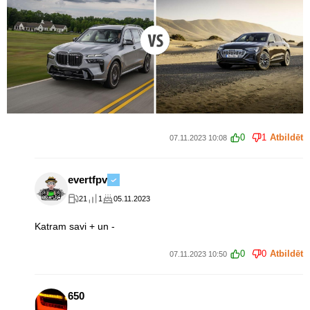
0
1
Atbildēt
07.11.2023 10:08
evertfpv
21
1
05.11.2023
Katram savi + un -
0
0
Atbildēt
07.11.2023 10:50
650