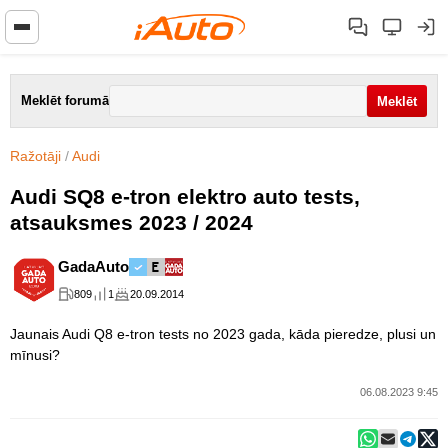
Meklēt forumā
Ražotāji
/
Audi
Audi SQ8 e-tron elektro auto tests,
atsauksmes 2023 / 2024
GadaAuto
809
1
20.09.2014
Jaunais Audi Q8 e-tron tests no 2023 gada, kāda pieredze, plusi un
mīnusi?
06.08.2023 9:45