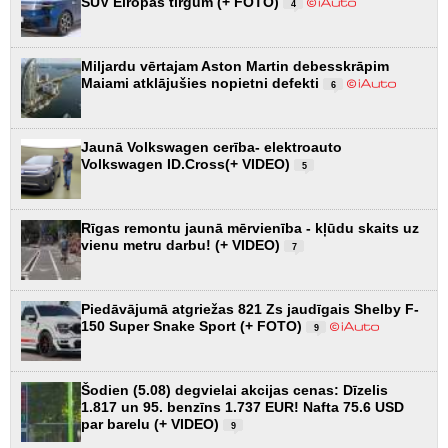
SUV Eiropas tirgum (+ FOTO)
4
Miljardu vērtajam Aston Martin debesskrāpim
Maiami atklājušies nopietni defekti
6
Jaunā Volkswagen cerība- elektroauto
Volkswagen ID.Cross(+ VIDEO)
5
Rīgas remontu jaunā mērvienība - kļūdu skaits uz
vienu metru darbu! (+ VIDEO)
7
Piedāvājumā atgriežas 821 Zs jaudīgais Shelby F-
150 Super Snake Sport (+ FOTO)
9
Šodien (5.08) degvielai akcijas cenas: Dīzelis
1.817 un 95. benzīns 1.737 EUR! Nafta 75.6 USD
par barelu (+ VIDEO)
9