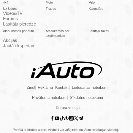
4x4
Moto
Velo
Uz Ūdens
Trases
Kalendārs
Video&TV
Forums
Lasītāju pieredze
Atsauksmes par auto
Atsauksmes par
Lasītāju raksti
uzņēmumiem
Akcijas
Jautā ekspertam
Ziņo!
Reklāma
Kontakti
Lietošanas noteikumi
Privātuma noteikumi
Sīkdatņu noteikumi
Datora versija
Portālā publicētie autoru viedokļi var atšķirties no iAuto redakcijas viedokļa.