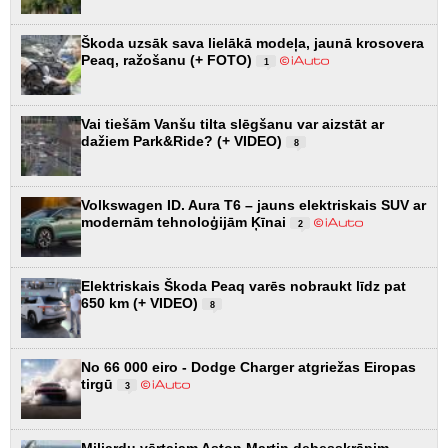
Škoda uzsāk sava lielākā modeļa, jaunā krosovera
Peaq, ražošanu (+ FOTO)
1
Vai tiešām Vanšu tilta slēgšanu var aizstāt ar
dažiem Park&Ride? (+ VIDEO)
8
Volkswagen ID. Aura T6 – jauns elektriskais SUV ar
modernām tehnoloģijām Ķīnai
2
Elektriskais Škoda Peaq varēs nobraukt līdz pat
650 km (+ VIDEO)
8
No 66 000 eiro - Dodge Charger atgriežas Eiropas
tirgū
3