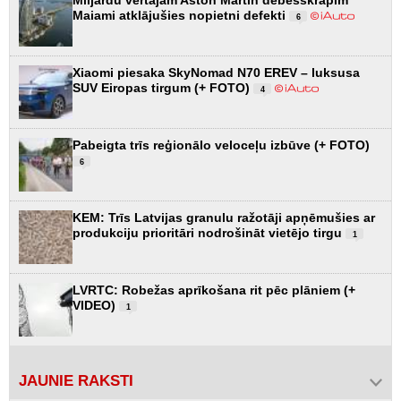
Miljardu vērtajam Aston Martin debesskrāpim
Maiami atklājušies nopietni defekti
6
Xiaomi piesaka SkyNomad N70 EREV – luksusa
SUV Eiropas tirgum (+ FOTO)
4
Pabeigta trīs reģionālo veloceļu izbūve (+ FOTO)
6
KEM: Trīs Latvijas granulu ražotāji apņēmušies ar
produkciju prioritāri nodrošināt vietējo tirgu
1
LVRTC: Robežas aprīkošana rit pēc plāniem (+
VIDEO)
1
JAUNIE RAKSTI