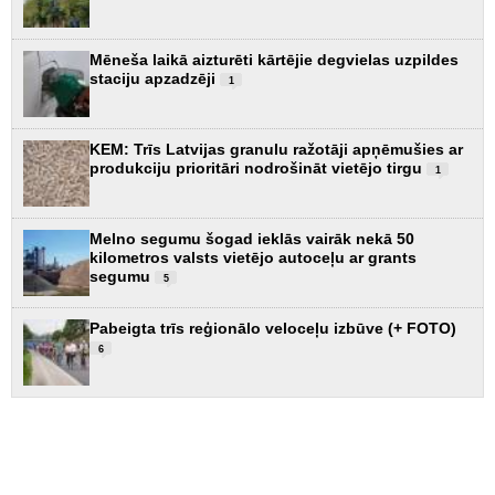
Mēneša laikā aizturēti kārtējie degvielas uzpildes
staciju apzadzēji
1
KEM: Trīs Latvijas granulu ražotāji apņēmušies ar
produkciju prioritāri nodrošināt vietējo tirgu
1
Melno segumu šogad ieklās vairāk nekā 50
kilometros valsts vietējo autoceļu ar grants
segumu
5
Pabeigta trīs reģionālo veloceļu izbūve (+ FOTO)
6