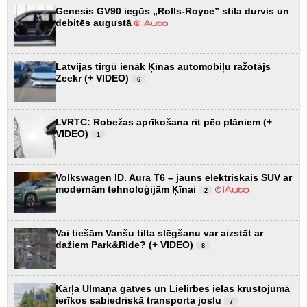
Genesis GV90 iegūs „Rolls-Royce” stila durvis un
debitēs augustā
Latvijas tirgū ienāk Ķīnas automobiļu ražotājs
Zeekr (+ VIDEO)
6
LVRTC: Robežas aprīkošana rit pēc plāniem (+
VIDEO)
1
Volkswagen ID. Aura T6 – jauns elektriskais SUV ar
modernām tehnoloģijām Ķīnai
2
Vai tiešām Vanšu tilta slēgšanu var aizstāt ar
dažiem Park&Ride? (+ VIDEO)
8
Kārļa Ulmaņa gatves un Lielirbes ielas krustojumā
ierīkos sabiedriskā transporta joslu
7