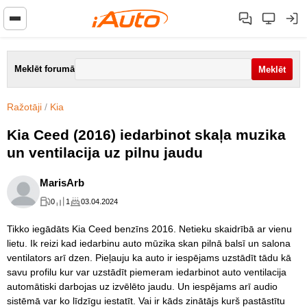
Meklēt forumā
Ražotāji
/
Kia
Kia Ceed (2016) iedarbinot skaļa muzika
un ventilacija uz pilnu jaudu
MarisArb
0
1
03.04.2024
Tikko iegādāts Kia Ceed benzīns 2016. Netieku skaidrībā ar vienu
lietu. Ik reizi kad iedarbinu auto mūzika skan pilnā balsī un salona
ventilators arī dzen. Pieļauju ka auto ir iespējams uzstādīt tādu kā
savu profilu kur var uzstādīt piemeram iedarbinot auto ventilacija
automātiski darbojas uz izvēlēto jaudu. Un iespējams arī audio
sistēmā var ko līdzīgu iestatīt. Vai ir kāds zinātājs kurš pastāstītu