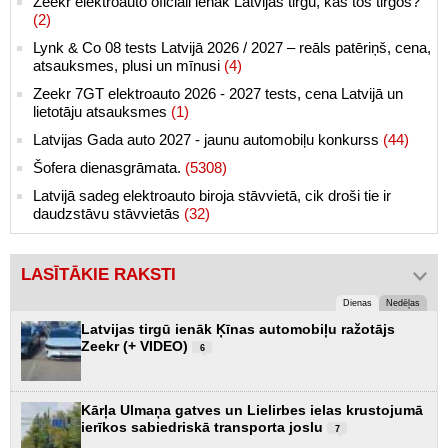
Zeekr elektroauto oficiāli ienāk Latvijas tirgū, kas tos tirgos?
(2)
Lynk & Co 08 tests Latvijā 2026 / 2027 – reāls patēriņš, cena,
atsauksmes, plusi un mīnusi
(4)
Zeekr 7GT elektroauto 2026 - 2027 tests, cena Latvijā un
lietotāju atsauksmes
(1)
Latvijas Gada auto 2027 - jaunu automobiļu konkurss
(44)
Šofera dienasgrāmata.
(5308)
Latvijā sadeg elektroauto biroja stāvvietā, cik droši tie ir
daudzstāvu stāvvietās
(32)
LASĪTĀKIE RAKSTI
Dienas
Nedēļas
Latvijas tirgū ienāk Ķīnas automobiļu ražotājs
Zeekr (+ VIDEO)
6
Kārļa Ulmaņa gatves un Lielirbes ielas krustojumā
ierīkos sabiedriskā transporta joslu
7