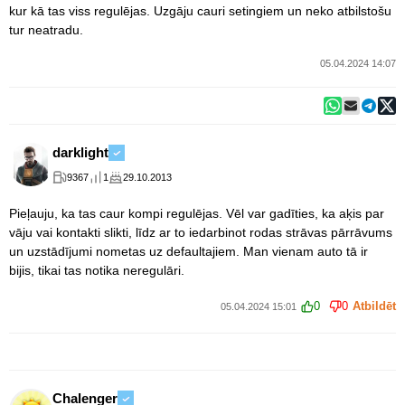
kur kā tas viss regulējas. Uzgāju cauri setingiem un neko atbilstošu
tur neatradu.
05.04.2024 14:07
darklight
9367
1
29.10.2013
Pieļauju, ka tas caur kompi regulējas. Vēl var gadīties, ka aķis par
vāju vai kontakti slikti, līdz ar to iedarbinot rodas strāvas pārrāvums
un uzstādījumi nometas uz defaultajiem. Man vienam auto tā ir
bijis, tikai tas notika neregulāri.
0
0
Atbildēt
05.04.2024 15:01
Chalenger