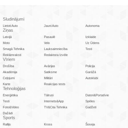
Sludinājumi
Lietoti Auto
Jauni Auto
Autonoma
Ziņas
Latvijā
Pasaulē
Izklaide
Moto
Velo
Uz Ūdens
Smagā Tehnika
Lauksaimniecība
Testi
Reklāmraksti
Redaktora Izvēle
Vīriem
Drošība
Avārijas
Policija
Akadēmija
Satiksme
Garāžā
Ceļojumi
Militāri
Autoklubi
Karte
Reakcijas tests
Tehnoloģijas
Enerģētika
Tālruņi
Datori&Portatīvie
Testi
Internets&App
Spēles
Foto&Video
TV&Cita Tehnika
Gadžeti
Dažādi
Sports
Rallijs
Kross
Šoseja