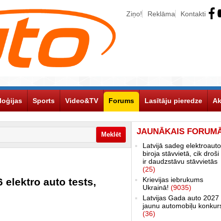
Ziņo!
Reklāma
Kontakti
loģijas
Sports
Video&TV
Forums
Lasītāju pieredze
Ak
JAUNĀKAIS FORUM
Latvijā sadeg elektroauto
biroja stāvvietā, cik droši 
ir daudzstāvu stāvvietās
(25)
Krievijas iebrukums
elektro auto tests,
Ukrainā!
(9035)
Latvijas Gada auto 2027 
jaunu automobiļu konkur
(36)