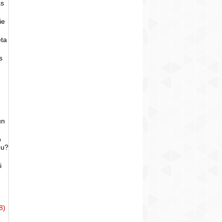
as
ie
eta
s
un
o
bu?
i
8)