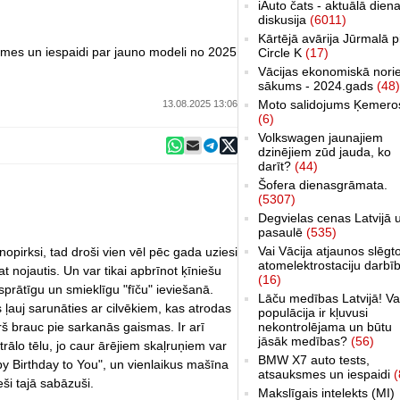
iAuto čats - aktuālā dien
diskusija
(6011)
Kārtējā avārija Jūrmalā p
smes un iespaidi par jauno modeli no 2025
Circle K
(17)
Vācijas ekonomiskā nori
sākums - 2024.gads
(48)
Moto salidojums Ķemero
13.08.2025 13:06
(6)
Volkswagen jaunajiem
dzinējiem zūd jauda, ko
darīt?
(44)
Šofera dienasgrāmata.
(5307)
Degvielas cenas Latvijā 
pasaulē
(535)
Vai Vācija atjaunos slēgt
nopirksi, tad droši vien vēl pēc gada uziesi
atomelektrostaciju darbī
 nojautis. Un var tikai apbrīnot ķīniešu
(16)
prātīgu un smieklīgu "fīču" ieviešanā.
Lāču medības Latvijā! Va
 ļauj sarunāties ar cilvēkiem, kas atrodas
populācija ir kļuvusi
urš brauc pie sarkanās gaismas. Ir arī
nekontrolējama un būtu
jāsāk medības?
(56)
trālo tēlu, jo caur ārējiem skaļruņiem var
BMW X7 auto tests,
y Birthday to You", un vienlaikus mašīna
atsauksmes un iespaidi
(
eši tajā sabāzuši.
Makslīgais intelekts (MI)