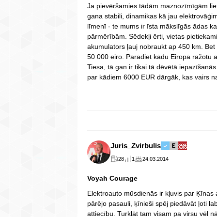
Ja pievēršamies tādām maznozīmīgām liet
gana stabili, dinamikas kā jau elektrovāģim
līmenī - te mums ir īsta mākslīgās ādas ka
pārmērībām. Sēdekļi ērti, vietas pietieka
akumulators ļauj nobraukt ap 450 km. Bet v
50 000 eiro. Parādiet kādu Eiropā ražotu 
Tiesa, tā gan ir tikai tā dēvētā iepazīšan
par kādiem 6000 EUR dārgāk, kas vairs na
Juris_Zvirbulis
28
1
24.03.2014
Voyah Courage
Elektroauto mūsdienās ir kļuvis par Ķīnas 
pārējo pasauli, ķīnieši spēj piedāvāt ļoti
attiecību. Turklāt tam visam pa virsu vēl nā