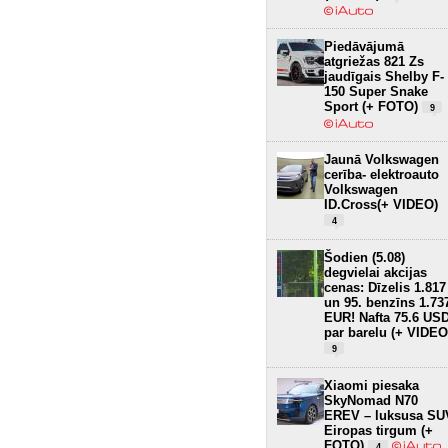
Piedāvājumā
atgriežas 821 Zs
jaudīgais Shelby F-
150 Super Snake
Sport (+ FOTO)
9
Jaunā Volkswagen
cerība- elektroauto
Volkswagen
ID.Cross(+ VIDEO)
4
Šodien (5.08)
degvielai akcijas
cenas: Dīzelis 1.817
un 95. benzīns 1.73
EUR! Nafta 75.6 US
par barelu (+ VIDEO
9
Xiaomi piesaka
SkyNomad N70
EREV – luksusa SU
Eiropas tirgum (+
FOTO)
4