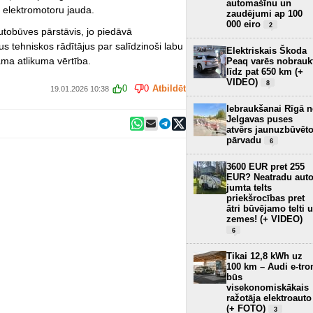
automašīnu un
 elektromotoru jauda.
zaudējumi ap 100
000 eiro
2
utobūves pārstāvis, jo piedāvā
s tehniskos rādītājus par salīdzinoši labu
Elektriskais Škoda
ama atlikuma vērtība.
Peaq varēs nobrauk
līdz pat 650 km (+
VIDEO)
8
0
0
Atbildēt
19.01.2026 10:38
Iebraukšanai Rīgā 
Jelgavas puses
atvērs jaunuzbūvēt
pārvadu
6
3600 EUR pret 255
EUR? Neatradu aut
jumta telts
priekšrocības pret
ātri būvējamo telti 
zemes! (+ VIDEO)
6
Tikai 12,8 kWh uz
100 km – Audi e-tro
būs
visekonomiskākais
ražotāja elektroauto
(+ FOTO)
3