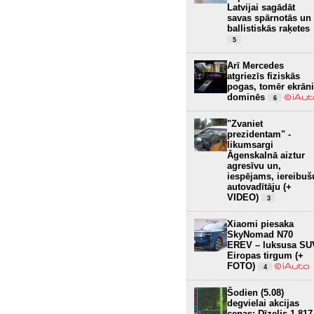
Latvijai sagādāt
savas spārnotās un
ballistiskās raķetes
5
Arī Mercedes
atgriezīs fiziskās
pogas, tomēr ekrāni
dominēs
6
"Zvaniet
prezidentam" -
likumsargi
Āgenskalnā aiztur
agresīvu un,
iespējams, iereibuš
autovadītāju (+
VIDEO)
3
Xiaomi piesaka
SkyNomad N70
EREV – luksusa SU
Eiropas tirgum (+
FOTO)
4
Šodien (5.08)
degvielai akcijas
cenas: Dīzelis 1.817