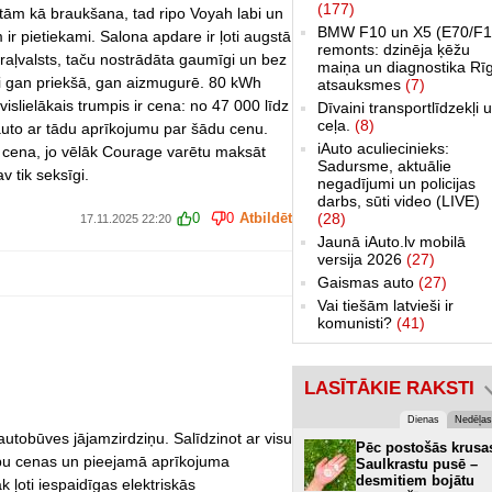
(177)
ām kā braukšana, tad ripo Voyah labi un
BMW F10 un X5 (E70/F1
 ir pietiekami. Salona apdare ir ļoti augstā
remonts: dzinēja ķēžu
raļvalsts, taču nostrādāta gaumīgi un bez
maiņa un diagnostika Rī
mi gan priekšā, gan aizmugurē. 80 kWh
atsauksmes
(7)
islielākais trumpis ir cena: no 47 000 līdz
Dīvaini transportlīdzekļi 
ceļa.
(8)
auto ar tādu aprīkojumu par šādu cenu.
iAuto aculiecinieks:
ās cena, jo vēlāk Courage varētu maksāt
Sadursme, aktuālie
v tik seksīgi.
negadījumi un policijas
darbs, sūti video (LIVE)
(28)
0
0
Atbildēt
17.11.2025 22:20
Jaunā iAuto.lv mobilā
versija 2026
(27)
Gaismas auto
(27)
Vai tiešām latvieši ir
komunisti?
(41)
LASĪTĀKIE RAKSTI
Dienas
Nedēļas
autobūves jājamzirdziņu. Salīdzinot ar visu
Pēc postošās krusa
 labu cenas un pieejamā aprīkojuma
Saulkrastu pusē –
desmitiem bojātu
k ļoti iespaidīgas elektriskās