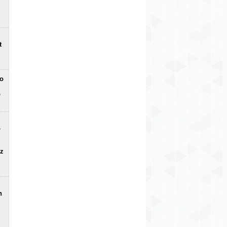
t
no
o
o
uz
n