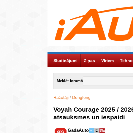
Sludinājumi
Ziņas
Vīriem
Tehno
Meklēt forumā
Ražotāji
/
Dongfeng
Voyah Courage 2025 / 2026 
atsauksmes un iespaidi
GadaAuto