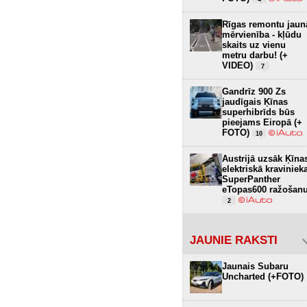
Rīgas remontu jaun
mērvienība - kļūdu
skaits uz vienu
metru darbu! (+
VIDEO)
7
Gandrīz 900 Zs
jaudīgais Ķīnas
superhibrīds būs
pieejams Eiropā (+
FOTO)
10
Austrijā uzsāk Ķīna
elektriskā kraviniek
SuperPanther
eTopas600 ražošan
2
JAUNIE RAKSTI
Jaunais Subaru
Uncharted (+FOTO)