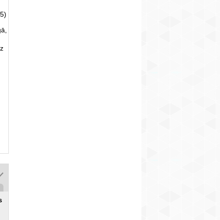
5)
gā,
uz
s