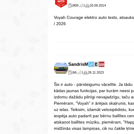
809
1
20.09.2014
Voyah Courage elektro auto tests, atsauk
/ 2026
SandrisM
66
1
26.11.2023
Šis ir auto - pārsteigumu vācelīte. Ja tādu 
kādas jaunas funkcijas, par kurām neesi pat
izdomu dažādu pilnīgi nevajadzīgu, taču as
Piemēram, "Voyah" ir ārējais skaļrunis, kas
uz ielas. Teiksim, izlamāt velosipēdistu, k
iespēja auto padarīt par bērnu ballītes cen
atskaņot ballītes mūziku, piemēram, "Happ
midžinās visas lampiņas, cik nu čaklie ķīni