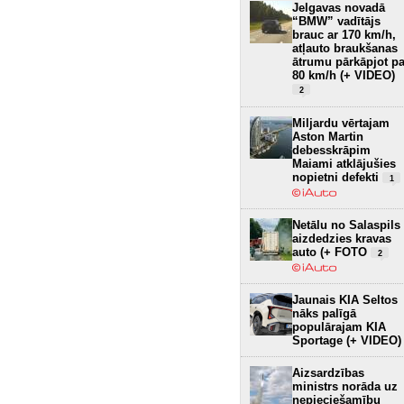
Jelgavas novadā
“BMW” vadītājs
brauc ar 170 km/h,
atļauto braukšanas
ātrumu pārkāpjot pa
80 km/h (+ VIDEO)
2
Miljardu vērtajam
Aston Martin
debesskrāpim
Maiami atklājušies
nopietni defekti
1
Netālu no Salaspils
aizdedzies kravas
auto (+ FOTO
2
Jaunais KIA Seltos
nāks palīgā
populārajam KIA
Sportage (+ VIDEO)
Aizsardzības
ministrs norāda uz
nepieciešamību