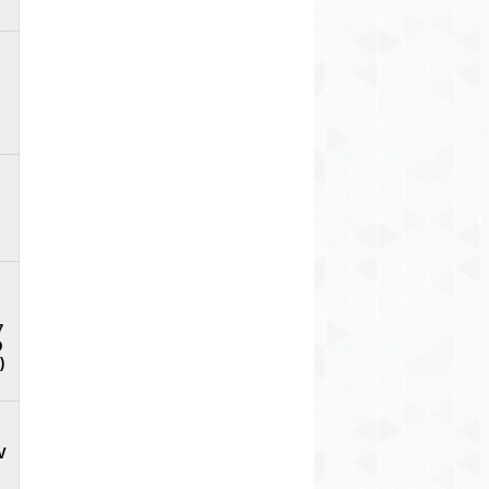
7
D
)
V