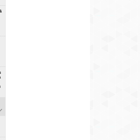
ā
s
a
u