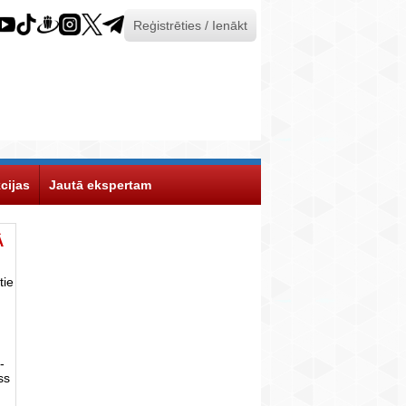
Reģistrēties / Ienākt
cijas
Jautā ekspertam
Ā
tie
-
ss