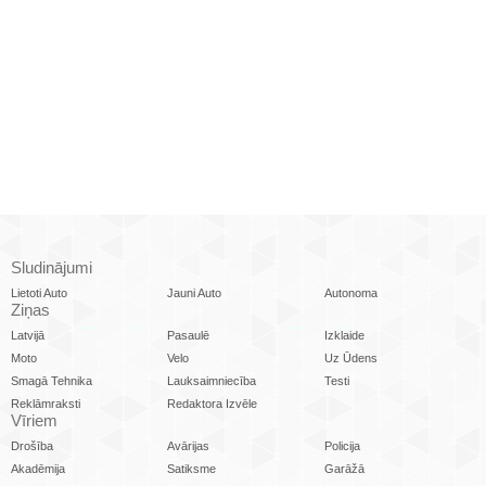
Sludinājumi
Lietoti Auto
Jauni Auto
Autonoma
Ziņas
Latvijā
Pasaulē
Izklaide
Moto
Velo
Uz Ūdens
Smagā Tehnika
Lauksaimniecība
Testi
Reklāmraksti
Redaktora Izvēle
Vīriem
Drošība
Avārijas
Policija
Akadēmija
Satiksme
Garāžā