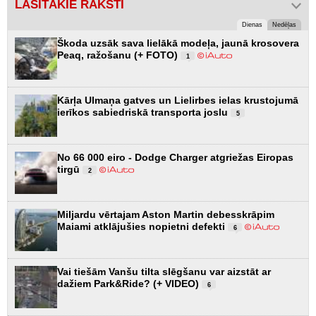
LASĪTĀKIE RAKSTI
Dienas
Nedēļas
Škoda uzsāk sava lielākā modeļa, jaunā krosovera
Peaq, ražošanu (+ FOTO)
1
Kārļa Ulmaņa gatves un Lielirbes ielas krustojumā
ierīkos sabiedriskā transporta joslu
5
No 66 000 eiro - Dodge Charger atgriežas Eiropas
tirgū
2
Miljardu vērtajam Aston Martin debesskrāpim
Maiami atklājušies nopietni defekti
6
Vai tiešām Vanšu tilta slēgšanu var aizstāt ar
dažiem Park&Ride? (+ VIDEO)
6