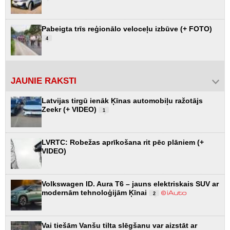
Pabeigta trīs reģionālo veloceļu izbūve (+ FOTO)
4
JAUNIE RAKSTI
Latvijas tirgū ienāk Ķīnas automobiļu ražotājs
Zeekr (+ VIDEO)
1
LVRTC: Robežas aprīkošana rit pēc plāniem (+
VIDEO)
Volkswagen ID. Aura T6 – jauns elektriskais SUV ar
modernām tehnoloģijām Ķīnai
2
Vai tiešām Vanšu tilta slēgšanu var aizstāt ar