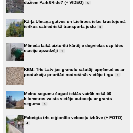
dažiem Park&Ride? (+ VIDEO)
6
Kārļa Ulmaņa gatves un Lielirbes ielas krustojumā
ierīkos sabiedriskā transporta joslu
5
Mēneša laikā aizturēti kārtējie degvielas uzpildes
staciju apzadzēji
1
KEM: Trīs Latvijas granulu ražotāji apņēmušies ar
produkciju prioritāri nodrošināt vietējo tirgu
1
Melno segumu šogad ieklās vairāk nekā 50
kilometros valsts vietējo autoceļu ar grants
segumu
5
Pabeigta trīs reģionālo veloceļu izbūve (+ FOTO)
4