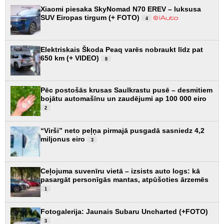
Xiaomi piesaka SkyNomad N70 EREV – luksusa
SUV Eiropas tirgum (+ FOTO)
4
Elektriskais Škoda Peaq varēs nobraukt līdz pat
650 km (+ VIDEO)
8
Pēc postošās krusas Saulkrastu pusē – desmitiem
bojātu automašīnu un zaudējumi ap 100 000 eiro
2
“Virši” neto peļņa pirmajā pusgadā sasniedz 4,2
miljonus eiro
3
Ceļojuma suvenīru vietā – izsists auto logs: kā
pasargāt personīgās mantas, atpūšoties ārzemēs
1
Fotogalerija: Jaunais Subaru Uncharted (+FOTO)
3