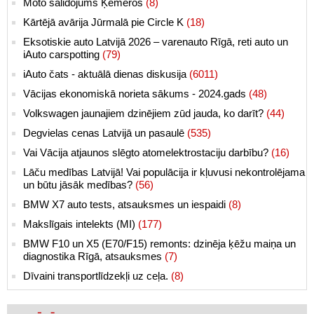
Moto salidojums Ķemeros
(8)
Kārtējā avārija Jūrmalā pie Circle K
(18)
Eksotiskie auto Latvijā 2026 – varenauto Rīgā, reti auto un
iAuto carspotting
(79)
iAuto čats - aktuālā dienas diskusija
(6011)
Vācijas ekonomiskā norieta sākums - 2024.gads
(48)
Volkswagen jaunajiem dzinējiem zūd jauda, ko darīt?
(44)
Degvielas cenas Latvijā un pasaulē
(535)
Vai Vācija atjaunos slēgto atomelektrostaciju darbību?
(16)
Lāču medības Latvijā! Vai populācija ir kļuvusi nekontrolējama
un būtu jāsāk medības?
(56)
BMW X7 auto tests, atsauksmes un iespaidi
(8)
Makslīgais intelekts (MI)
(177)
BMW F10 un X5 (E70/F15) remonts: dzinēja ķēžu maiņa un
diagnostika Rīgā, atsauksmes
(7)
Dīvaini transportlīdzekļi uz ceļa.
(8)