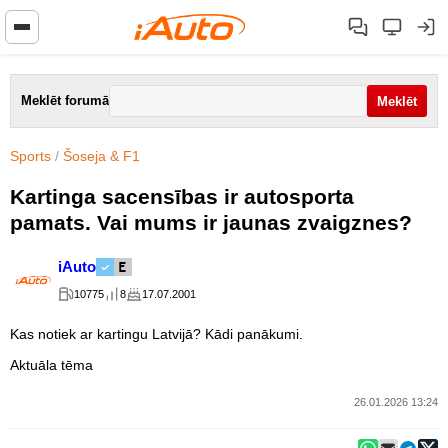
Meklēt forumā
Sports
/
Šoseja & F1
Kartinga sacensības ir autosporta
pamats. Vai mums ir jaunas zvaigznes?
iAuto
10775
8
17.07.2001
Kas notiek ar kartingu Latvijā? Kādi panākumi.
Aktuāla tēma
26.01.2026 13:24