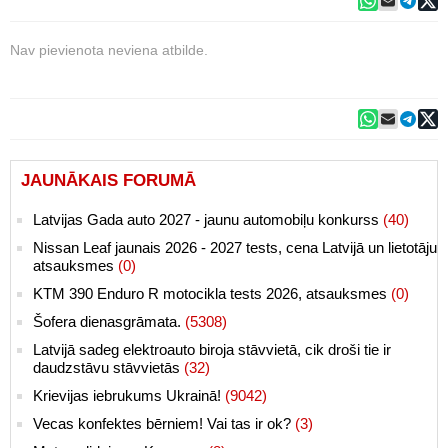
Nav pievienota neviena atbilde.
JAUNĀKAIS FORUMĀ
Latvijas Gada auto 2027 - jaunu automobiļu konkurss
(40)
Nissan Leaf jaunais 2026 - 2027 tests, cena Latvijā un lietotāju
atsauksmes
(0)
KTM 390 Enduro R motocikla tests 2026, atsauksmes
(0)
Šofera dienasgrāmata.
(5308)
Latvijā sadeg elektroauto biroja stāvvietā, cik droši tie ir
daudzstāvu stāvvietās
(32)
Krievijas iebrukums Ukrainā!
(9042)
Vecas konfektes bērniem! Vai tas ir ok?
(3)