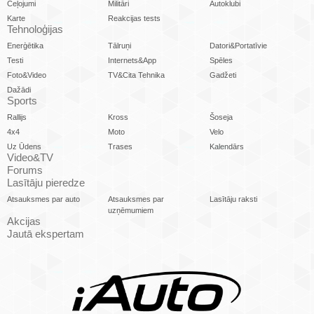
Ceļojumi
Militāri
Autoklubi
Karte
Reakcijas tests
Tehnoloģijas
Enerģētika
Tālruņi
Datori&Portatīvie
Testi
Internets&App
Spēles
Foto&Video
TV&Cita Tehnika
Gadžeti
Dažādi
Sports
Rallijs
Kross
Šoseja
4x4
Moto
Velo
Uz Ūdens
Trases
Kalendārs
Video&TV
Forums
Lasītāju pieredze
Atsauksmes par auto
Atsauksmes par
Lasītāju raksti
uzņēmumiem
Akcijas
Jautā ekspertam