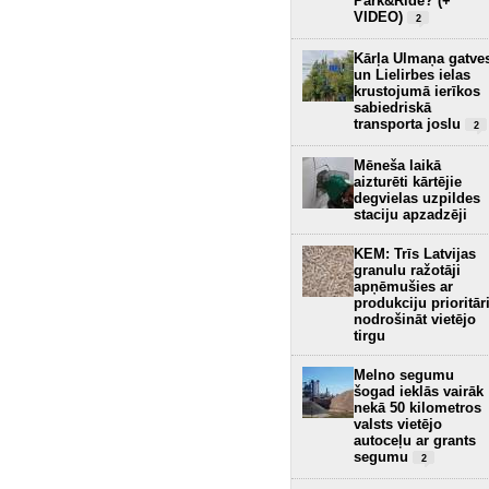
Park&Ride? (+
VIDEO)
2
Kārļa Ulmaņa gatve
un Lielirbes ielas
krustojumā ierīkos
sabiedriskā
transporta joslu
2
Mēneša laikā
aizturēti kārtējie
degvielas uzpildes
staciju apzadzēji
KEM: Trīs Latvijas
granulu ražotāji
apņēmušies ar
produkciju prioritār
nodrošināt vietējo
tirgu
Melno segumu
šogad ieklās vairāk
nekā 50 kilometros
valsts vietējo
autoceļu ar grants
segumu
2