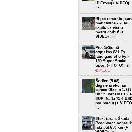
ID.Cross(+ VIDEO)
5
Rīgas remontu jaun
mērvienība - kļūdu
skaits uz vienu
metru darbu! (+
VIDEO)
7
Piedāvājumā
atgriežas 821 Zs
jaudīgais Shelby F-
150 Super Snake
Sport (+ FOTO)
9
Šodien (5.08)
degvielai akcijas
cenas: Dīzelis 1.817
un 95. benzīns 1.73
EUR! Nafta 75.6 US
par barelu (+ VIDEO
9
Elektriskais Škoda
Peaq varēs nobrauk
līdz pat 650 km (+
VIDEO)