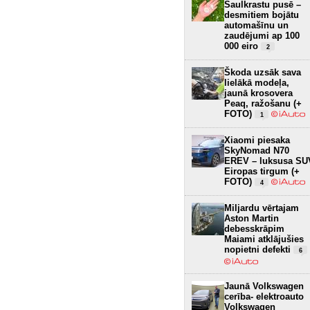
Saulkrastu pusē –
desmitiem bojātu
automašīnu un
zaudējumi ap 100
000 eiro
2
Škoda uzsāk sava
lielākā modeļa,
jaunā krosovera
Peaq, ražošanu (+
FOTO)
1
Xiaomi piesaka
SkyNomad N70
EREV – luksusa SU
Eiropas tirgum (+
FOTO)
4
Miljardu vērtajam
Aston Martin
debesskrāpim
Maiami atklājušies
nopietni defekti
6
Jaunā Volkswagen
cerība- elektroauto
Volkswagen