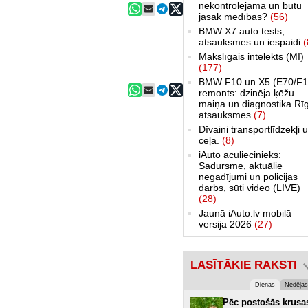
nekontrolējama un būtu
jāsāk medības?
(56)
BMW X7 auto tests,
atsauksmes un iespaidi
(
Makslīgais intelekts (MI)
(177)
BMW F10 un X5 (E70/F1
remonts: dzinēja ķēžu
maiņa un diagnostika Rī
atsauksmes
(7)
Dīvaini transportlīdzekļi 
ceļa.
(8)
iAuto aculiecinieks:
Sadursme, aktuālie
negadījumi un policijas
darbs, sūti video (LIVE)
(28)
Jaunā iAuto.lv mobilā
versija 2026
(27)
LASĪTĀKIE RAKSTI
Dienas
Nedēļas
Pēc postošās krusa