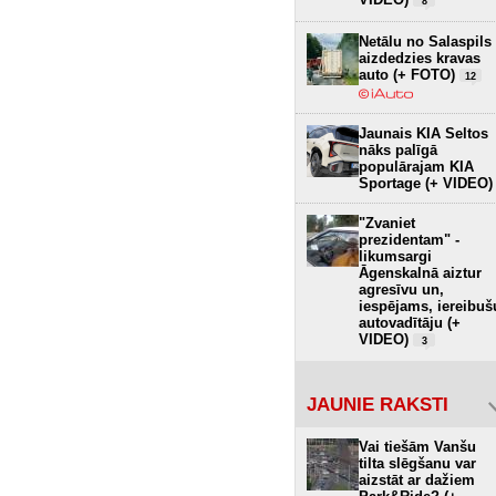
8
Netālu no Salaspils
aizdedzies kravas
auto (+ FOTO)
12
Jaunais KIA Seltos
nāks palīgā
populārajam KIA
Sportage (+ VIDEO)
"Zvaniet
prezidentam" -
likumsargi
Āgenskalnā aiztur
agresīvu un,
iespējams, iereibuš
autovadītāju (+
VIDEO)
3
JAUNIE RAKSTI
Vai tiešām Vanšu
tilta slēgšanu var
aizstāt ar dažiem