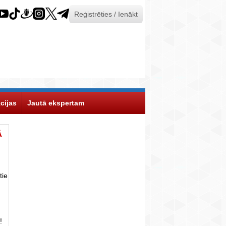
Reģistrēties / Ienākt
cijas
Jautā ekspertam
Ā
tie
!