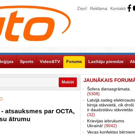
Ziņo!
Reklāma
Kontakti
loģijas
Sports
Video&TV
Forums
Lasītāju pieredze
Ak
JAUNĀKAIS FORUM
Šofera dienasgrāmata.
(5308)
KO
Latvijā sadeg elektroauto
biroja stāvvietā, cik droši 
ir daudzstāvu stāvvietās
 - atsauksmes par OCTA,
(32)
ksu ātrumu
Krievijas iebrukums
Ukrainā!
(9042)
Vecas konfektes bērniem