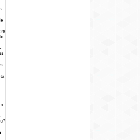
s
ie
026
to
-
ss
as
eta
un
o
bu?
i