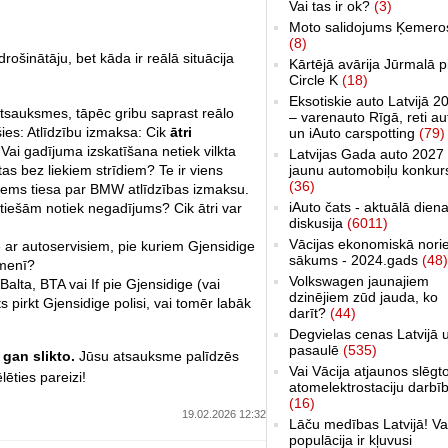
Vai tas ir ok?
(3)
Moto salidojums Ķemero
(8)
rošinātāju, bet kāda ir reālā situācija
Kārtējā avārija Jūrmalā p
Circle K
(18)
Eksotiskie auto Latvijā 2
atsauksmes, tāpēc gribu saprast reālo
– varenauto Rīgā, reti au
šies: Atlīdzību izmaksa: Cik
ātri
un iAuto carspotting
(79)
Vai gadījuma izskatīšana netiek vilkta
Latvijas Gada auto 2027 
as bez liekiem strīdiem? Te ir viens
jaunu automobiļu konkur
(36)
zlems tiesa par BMW atlīdzības izmaksu.
iAuto čats - aktuālā dien
 tiešām notiek negadījums? Cik ātri var
diskusija
(6011)
Vācijas ekonomiskā nori
e ar autoservisiem, pie kuriem Gjensidige
sākums - 2024.gads
(48)
līmenī?
Volkswagen jaunajiem
alta, BTA vai If pie Gjensidige (vai
dzinējiem zūd jauda, ko
ts pirkt Gjensidige polisi, vai tomēr labāk
darīt?
(44)
Degvielas cenas Latvijā 
pasaulē
(535)
 gan slikto.
Jūsu atsauksme palīdzēs
Vai Vācija atjaunos slēgt
lēties pareizi!
atomelektrostaciju darbī
(16)
19.02.2026 12:32
Lāču medības Latvijā! Va
populācija ir kļuvusi