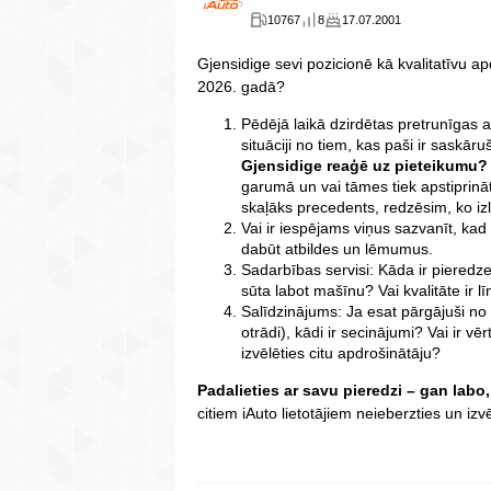
10767
8
17.07.2001
Gjensidige sevi pozicionē kā kvalitatīvu apd
2026. gadā?
Pēdējā laikā dzirdētas pretrunīgas 
situāciji no tiem, kas paši ir saskāru
Gjensidige reaģē uz pieteikumu?
garumā un vai tāmes tiek apstiprināt
skaļāks precedents, redzēsim, ko i
Vai ir iespējams viņus sazvanīt, kad
dabūt atbildes un lēmumus.
Sadarbības servisi: Kāda ir pieredz
sūta labot mašīnu? Vai kvalitāte ir 
Salīdzinājums: Ja esat pārgājuši no B
otrādi), kādi ir secinājumi? Vai ir vēr
izvēlēties citu apdrošinātāju?
Padalieties ar savu pieredzi – gan labo,
citiem iAuto lietotājiem neieberzties un izvē