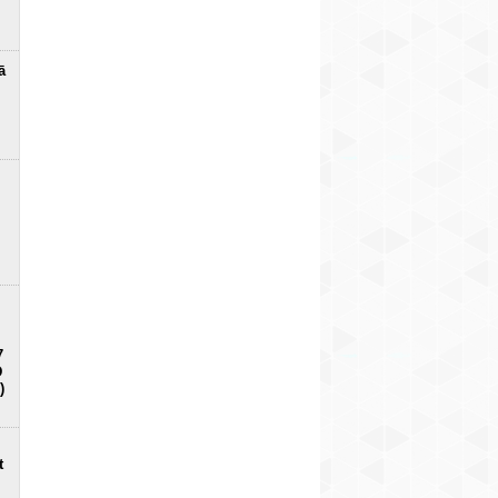
ā
7
D
)
t