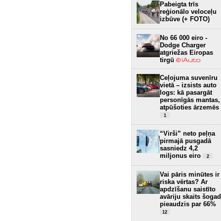
Pabeigta trīs
reģionālo veloceļu
izbūve (+ FOTO)
No 66 000 eiro -
Dodge Charger
atgriežas Eiropas
tirgū
Ceļojuma suvenīru
vietā – izsists auto
logs: kā pasargāt
personīgās mantas,
atpūšoties ārzemēs
1
“Virši” neto peļņa
pirmajā pusgadā
sasniedz 4,2
miljonus eiro
2
Vai pāris minūtes ir
riska vērtas? Ar
apdzīšanu saistīto
avāriju skaits šogad
pieaudzis par 66%
12