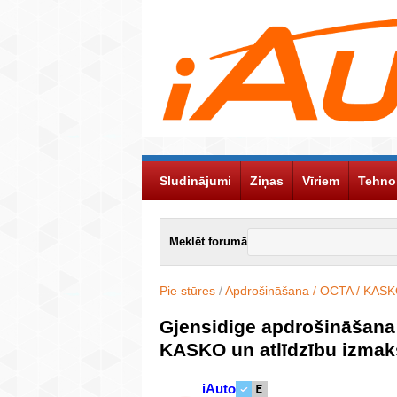
Sludinājumi
Ziņas
Vīriem
Tehno
Meklēt forumā
Pie stūres
/
Apdrošināšana / OCTA / KAS
Gjensidige apdrošināšana
KASKO un atlīdzību izma
iAuto