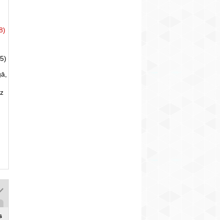
8)
5)
gā,
uz
s