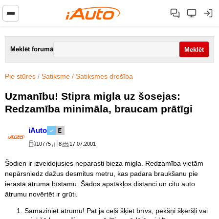
Meklēt forumā
Pie stūres
/
Satiksme / Satiksmes drošība
Uzmanību! Stipra migla uz šosejas:
Redzamība minimāla, braucam prātīgi
iAuto
10775
8
17.07.2001
Šodien ir izveidojusies neparasti bieza migla. Redzamība vietām
nepārsniedz dažus desmitus metru, kas padara braukšanu pie
ierastā ātruma bīstamu. Šādos apstākļos distanci un citu auto
ātrumu novērtēt ir grūti.
Samaziniet ātrumu! Pat ja ceļš šķiet brīvs, pēkšņi šķēršļi vai