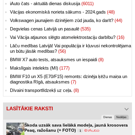
iAuto čats - aktuālā dienas diskusija
(6011)
Vācijas ekonomiskā norieta sākums - 2024.gads
(48)
Volkswagen jaunajiem dzinējiem zūd jauda, ko darīt?
(44)
Degvielas cenas Latvijā un pasaulē
(535)
Vai Vācija atjaunos slēgto atomelektrostaciju darbību?
(16)
Lāču medības Latvijā! Vai populācija ir kļuvusi nekontrolējama
un būtu jāsāk medības?
(56)
BMW X7 auto tests, atsauksmes un iespaidi
(8)
Makslīgais intelekts (MI)
(177)
BMW F10 un X5 (E70/F15) remonts: dzinēja ķēžu maiņa un
diagnostika Rīgā, atsauksmes
(7)
Dīvaini transportlīdzekļi uz ceļa.
(8)
LASĪTĀKIE RAKSTI
Dienas
Nedēļas
Škoda uzsāk sava lielākā modeļa, jaunā krosovera
Peaq, ražošanu (+ FOTO)
1