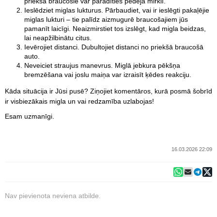
priekšā braucošie var parādīties pēdējā mirklī.
Ieslēdziet miglas lukturus. Pārbaudiet, vai ir ieslēgti pakaļējie
miglas lukturi – tie palīdz aizmugurē braucošajiem jūs
pamanīt laicīgi. Neaizmirstiet tos izslēgt, kad migla beidzas,
lai neapžilbinātu citus.
Ievērojiet distanci. Dubultojiet distanci no priekšā braucošā
auto.
Neveiciet straujus manevrus. Miglā jebkura pēkšņa
bremzēšana vai joslu maiņa var izraisīt ķēdes reakciju.
Kāda situācija ir Jūsi pusē? Ziņojiet komentāros, kurā posmā šobrīd
ir visbiezākais migla un vai redzamība uzlabojas!
Esam uzmanīgi.
16.03.2026 22:09
Nav pievienota neviena atbilde.