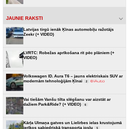
JAUNIE RAKSTI
Latvijas tirgū ienāk Ķīnas automobiļu ražotājs
Zeekr (+ VIDEO)
LVRTC: Robežas aprīkošana rit pēc plāniem (+
VIDEO)
Volkswagen ID. Aura T6 – jauns elektriskais SUV ar
modernām tehnoloģijām Ķīnai
2
Vai tiešām Vanšu tilta slēgšanu var aizstāt ar
dažiem Park&Ride? (+ VIDEO)
6
Kārļa Ulmaņa gatves un Lielirbes ielas krustojumā
ierīkos sabiedriskā transporta joslu
5