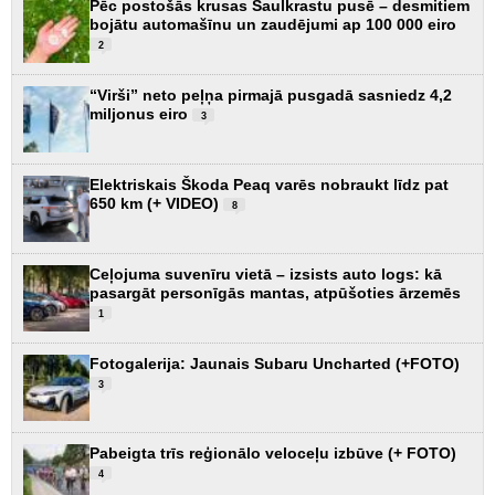
Pēc postošās krusas Saulkrastu pusē – desmitiem
bojātu automašīnu un zaudējumi ap 100 000 eiro
2
“Virši” neto peļņa pirmajā pusgadā sasniedz 4,2
miljonus eiro
3
Elektriskais Škoda Peaq varēs nobraukt līdz pat
650 km (+ VIDEO)
8
Ceļojuma suvenīru vietā – izsists auto logs: kā
pasargāt personīgās mantas, atpūšoties ārzemēs
1
Fotogalerija: Jaunais Subaru Uncharted (+FOTO)
3
Pabeigta trīs reģionālo veloceļu izbūve (+ FOTO)
4