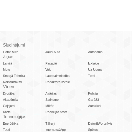
Sludinājumi
Lietoti Auto
Jauni Auto
Autonoma
Ziņas
Latvijā
Pasaulē
Izklaide
Moto
Velo
Uz Ūdens
Smagā Tehnika
Lauksaimniecība
Testi
Reklāmraksti
Redaktora Izvēle
Vīriem
Drošība
Avārijas
Policija
Akadēmija
Satiksme
Garāžā
Ceļojumi
Militāri
Autoklubi
Karte
Reakcijas tests
Tehnoloģijas
Enerģētika
Tālruņi
Datori&Portatīvie
Testi
Internets&App
Spēles