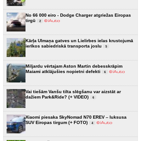
No 66 000 eiro - Dodge Charger atgriežas Eiropas
tirgū
2
Kārļa Ulmaņa gatves un Lielirbes ielas krustojumā
ierīkos sabiedriskā transporta joslu
5
Miljardu vērtajam Aston Martin debesskrāpim
Maiami atklājušies nopietni defekti
6
Vai tiešām Vanšu tilta slēgšanu var aizstāt ar
dažiem Park&Ride? (+ VIDEO)
6
Xiaomi piesaka SkyNomad N70 EREV – luksusa
SUV Eiropas tirgum (+ FOTO)
4