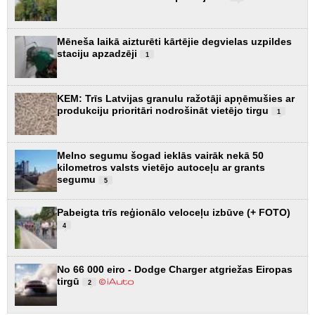
Mēneša laikā aizturēti kārtējie degvielas uzpildes
staciju apzadzēji
1
KEM: Trīs Latvijas granulu ražotāji apņēmušies ar
produkciju prioritāri nodrošināt vietējo tirgu
1
Melno segumu šogad ieklās vairāk nekā 50
kilometros valsts vietējo autoceļu ar grants
segumu
5
Pabeigta trīs reģionālo veloceļu izbūve (+ FOTO)
4
No 66 000 eiro - Dodge Charger atgriežas Eiropas
tirgū
2