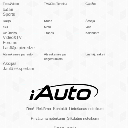
Foto&Video
TV&Cita Tehnika
Gadžeti
Dažādi
Sports
Rallijs
Kross
Šoseja
4x4
Moto
Velo
Uz Ūdens
Trases
Kalendārs
Video&TV
Forums
Lasītāju pieredze
Atsauksmes par auto
Atsauksmes par
Lasītāju raksti
uzņēmumiem
Akcijas
Jautā ekspertam
Ziņo!
Reklāma
Kontakti
Lietošanas noteikumi
Privātuma noteikumi
Sīkdatņu noteikumi