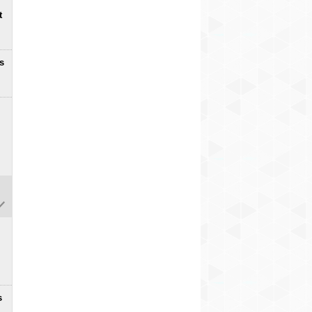
t
s
s