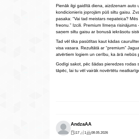
Pienāk ilgi gaidītā diena, aizdzenam aut
kondicionieris joprojām pūš siltu gaisu. Zv
pasaka: “Vai tad meistars nepateica? Mēs s
freonu.” Izcili. Premium līmeņa risinājum
saņem siltu gaisu ar bonusā iekrāsotu sis
Tad vēl tika pasūtītas kaut kādas caurulīte
visa vasara. Rezultātā ar “premium” Jagu
atvērtiem logiem un cerību, ka ārā nebūs 
Godīgi sakot, pēc šādas pieredzes rodas saj
tāpēc, lai tu vēl vairāk novērtētu neatkarī
AndzaAA
17
1
08.05.2026