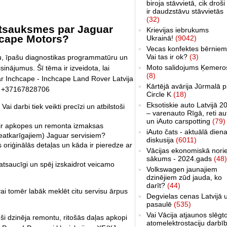
biroja stāvvietā, cik droši 
ir daudzstāvu stāvvietās
(32)
atsauksmes par Jaguar
Krievijas iebrukums
hcape Motors?
Ukrainā!
(9042)
Vecas konfektes bērniem
Vai tas ir ok?
(3)
u, īpašu diagnostikas programmatūru un
Moto salidojums Ķemero
sinājumus. Šī tēma ir izveidota, lai
(8)
uar Inchcape - Inchcape Land Rover Latvija
Kārtējā avārija Jūrmalā p
ti +37167828706
Circle K
(18)
Eksotiskie auto Latvijā 2
Vai darbi tiek veikti precīzi un atbilstoši
– varenauto Rīgā, reti au
un iAuto carspotting
(79)
s ir apkopes un remonta izmaksas
iAuto čats - aktuālā dien
neatkarīgajiem) Jaguar servisiem?
diskusija
(6011)
s oriģinālās detaļas un kāda ir pieredze ar
Vācijas ekonomiskā nori
sākums - 2024.gads
(48)
 atsaucīgi un spēj izskaidrot veicamo
Volkswagen jaunajiem
dzinējiem zūd jauda, ko
darīt?
(44)
, vai tomēr labāk meklēt citu servisu ārpus
Degvielas cenas Latvijā 
pasaulē
(535)
Vai Vācija atjaunos slēgt
uši dzinēja remontu, ritošās daļas apkopi
atomelektrostaciju darbī