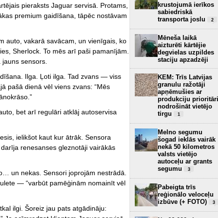
krustojumā ierīkos
rtējais pieraksts Jaguar servisā. Protams,
sabiedriskā
enākas premium gaidīšana, tāpēc nostāvam
transporta joslu
2
Mēneša laikā
m auto, vakarā savācam, un vienīgais, ko
aizturēti kārtējie
ies, Sherlock. To mēs arī paši pamanījām.
degvielas uzpildes
staciju apzadzēji
a jauns sensors.
īšana. Ilga. Ļoti ilga. Tad zvans — viss
KEM: Trīs Latvijas
granulu ražotāji
tajā pašā dienā vēl viens zvans: “Mēs
apņēmušies ar
jānokrāso.”
produkciju prioritār
nodrošināt vietējo
uto, bet arī regulāri atklāj autoservisa
tirgu
1
Melno segumu
s, ielikšot kaut kur ātrāk. Sensora
šogad ieklās vairāk
nekā 50 kilometros
darīja renesanses gleznotāji vairākās
valsts vietējo
autoceļu ar grants
segumu
3
o… un nekas. Sensori joprojām nestrādā.
 rulete — “varbūt pamēģinām nomainīt vēl
Pabeigta trīs
reģionālo veloceļu
izbūve (+ FOTO)
3
l ilgi. Šoreiz jau pats atgādināju: