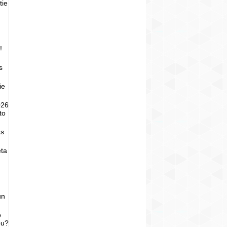
tie
!
s
ie
026
to
as
eta
un
o
bu?