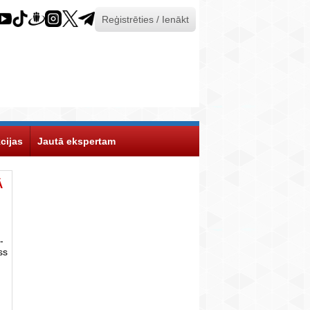
Reģistrēties / Ienākt
cijas
Jautā ekspertam
Ā
-
ss