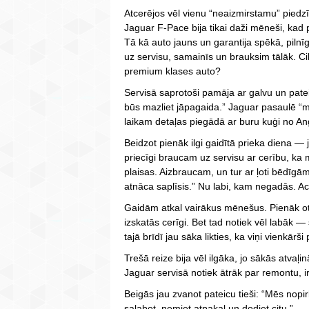
Atcerējos vēl vienu “neaizmirstamu” pied
Jaguar F-Pace bija tikai daži mēneši, kad
Tā kā auto jauns un garantija spēkā, pi
uz servisu, samainīs un brauksim tālāk. Cik
premium klases auto?
Servisā saprotoši pamāja ar galvu un pateic
būs mazliet jāpagaida.” Jaguar pasaulē “m
laikam detaļas piegādā ar buru kuģi no Ang
Beidzot pienāk ilgi gaidītā prieka diena —
priecīgi braucam uz servisu ar cerību, k
plaisas. Aizbraucam, un tur ar ļoti bēdīgā
atnāca saplīsis.” Nu labi, kam negadās. Ac
Gaidām atkal vairākus mēnešus. Pienāk otrā 
izskatās cerīgi. Bet tad notiek vēl labāk —
tajā brīdī jau sāka likties, ka viņi vienkār
Trešā reize bija vēl ilgāka, jo sākās atvaļ
Jaguar servisā notiek ātrāk par remontu, 
Beigās jau zvanot pateicu tieši: “Mēs nop
salabot, ņemiet atpakaļ un dodiet citu.”