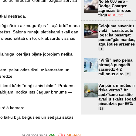
” Jo acīmredzot klientam Jaguar servisā
No 66 000 eiro -
Dodge Charger
atgriežas Eiropas
tirgū
kal nestrādā.
ēģināsim aizmugurējos.” Tajā brīdī mana
Ceļojuma suvenīru
vietā – izsists auto
bežas. Salonā runāju pietiekami skaļi gan
logs: kā pasargāt
ofesionalitāti un to, cik absurds viss šis
personīgās mantas,
atpūšoties ārzemēs
1
aimīgā loterijas biļete joprojām netika
“Virši” neto peļņa
pirmajā pusgadā
sasniedz 4,2
iem, paļaujoties tikai uz kamerām un
miljonus eiro
2
ieredze.
Vai pāris minūtes ir
ūt kaut kāds “maģiskais bloks”. Protams,
riska vērtas? Ar
gaidījām, notika īsts Jaguar brīnums —
apdzīšanu saistīto
avāriju skaits šogad
pieaudzis par 66%
gurējā kamera.
13
 to laiku bija beigusies un šeit jau sākas
5
0
Atbildēt
08.05.2026 20:25