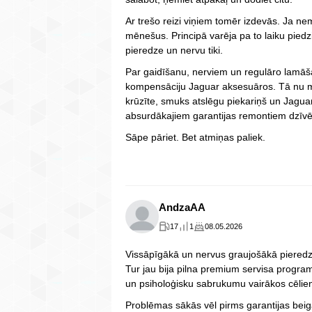
Ar trešo reizi viņiem tomēr izdevās. Ja 
mēnešus. Principā varēja pa to laiku pied
pieredze un nervu tiki.
Par gaidīšanu, nerviem un regulāro lam
kompensāciju Jaguar aksesuāros. Tā nu 
krūzīte, smuks atslēgu piekariņš un Jagu
absurdākajiem garantijas remontiem dzīvē
Sāpe pāriet. Bet atmiņas paliek.
AndzaAA
17
1
08.05.2026
Vissāpīgākā un nervus graujošākā piered
Tur jau bija pilna premium servisa progra
un psiholoģisku sabrukumu vairākos cēlie
Problēmas sākās vēl pirms garantijas beig