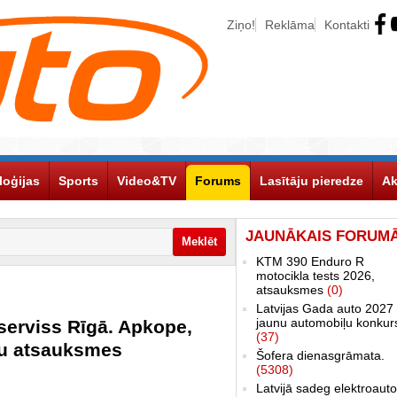
Ziņo!
Reklāma
Kontakti
loģijas
Sports
Video&TV
Forums
Lasītāju pieredze
Ak
JAUNĀKAIS FORUM
KTM 390 Enduro R
motocikla tests 2026,
atsauksmes
(0)
Latvijas Gada auto 2027 
jaunu automobiļu konkur
serviss Rīgā. Apkope,
(37)
ju atsauksmes
Šofera dienasgrāmata.
(5308)
Latvijā sadeg elektroauto