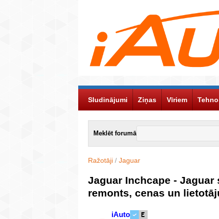
Sludinājumi
Ziņas
Vīriem
Tehno
Meklēt forumā
Ražotāji
/
Jaguar
Jaguar Inchcape - Jaguar 
remonts, cenas un lietotā
iAuto