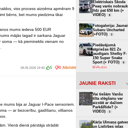
Elektriskais Škoda
Peaq varēs nobrauk
nemaldos, viss process aizņēma apmēram 9
līdz pat 650 km (+
zimt bērns, bet mums piedzima tikai
VIDEO)
8
Fotogalerija: Jaunai
āšanos mums iedeva 500 EUR
Subaru Uncharted
(+FOTO)
3
mums mājās tagad ir sarkana Jaguar
ar soma — kā piemineklis vienam no
Piedāvājumā
.
atgriežas 821 Zs
jaudīgais Shelby F-
150 Super Snake
Sport (+ FOTO)
9
5
0
Atbildēt
08.05.2026 19:40
JAUNIE RAKSTI
Vai tiešām Vanšu
tilta slēgšanu var
aizstāt ar dažiem
ze mums bija ar Jaguar I-Pace sensoriem.
Park&Ride? (+
mma — ar bezcerību, gaidīšanu, vilšanos
VIDEO)
3
nos.
Kārļa Ulmaņa gatve
ām. Vienā dienā pārstāja strādāt
un Lielirbes ielas