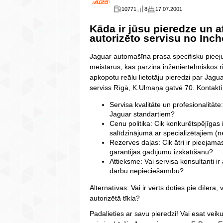
10771
8
17.07.2001
Kāda ir jūsu pieredze un 
autorizēto servisu no Inc
Jaguar automašīna prasa specifisku pieej
meistarus, kas pārzina inženiertehniskos ri
apkopotu reālu lietotāju pieredzi par Jag
serviss Rīgā, K.Ulmaņa gatvē 70. Kontak
Servisa kvalitāte un profesionalitāte: 
Jaguar standartiem?
Cenu politika: Cik konkurētspējīga
salīdzinājumā ar specializētajiem (
Rezerves daļas: Cik ātri ir pieejama
garantijas gadījumu izskatīšanu?
Attieksme: Vai servisa konsultanti ir
darbu nepieciešamību?
Alternatīvas: Vai ir vērts doties pie dīlera
autorizētā tīkla?
Padalieties ar savu pieredzi! Vai esat veik