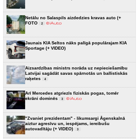
Netālu no Salaspils aizdedzies kravas auto (+
FOTO
2
Jaunais KIA Seltos nāks palīgā populārajam KIA
Sportage (+ VIDEO)
Aizsardzības ministrs norāda uz nepieciešamību
Latvijai sagādāt savas spārnotās un ballistiskās
raķetes
4
Arī Mercedes atgriezīs fiziskās pogas, tomēr
ekrāni dominēs
3
"Zvaniet prezidentam" - likumsargi Āgenskalnā
aiztur agresīvu un, iespējams, iereibušu
autovadītāju (+ VIDEO)
3