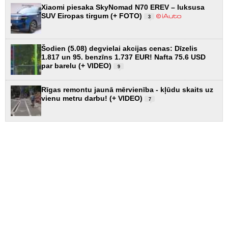
Xiaomi piesaka SkyNomad N70 EREV – luksusa
SUV Eiropas tirgum (+ FOTO)
3
Šodien (5.08) degvielai akcijas cenas: Dīzelis
1.817 un 95. benzīns 1.737 EUR! Nafta 75.6 USD
par barelu (+ VIDEO)
9
Rīgas remontu jaunā mērvienība - kļūdu skaits uz
vienu metru darbu! (+ VIDEO)
7