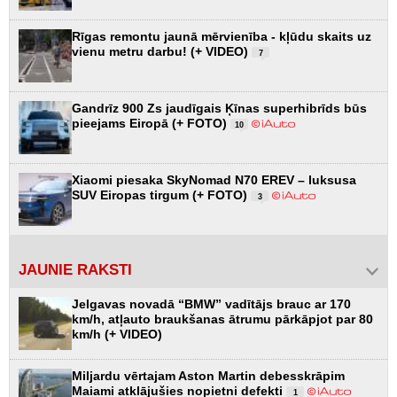
Rīgas remontu jaunā mērvienība - kļūdu skaits uz
vienu metru darbu! (+ VIDEO)
7
Gandrīz 900 Zs jaudīgais Ķīnas superhibrīds būs
pieejams Eiropā (+ FOTO)
10
Xiaomi piesaka SkyNomad N70 EREV – luksusa
SUV Eiropas tirgum (+ FOTO)
3
JAUNIE RAKSTI
Jelgavas novadā “BMW” vadītājs brauc ar 170
km/h, atļauto braukšanas ātrumu pārkāpjot par 80
km/h (+ VIDEO)
Miljardu vērtajam Aston Martin debesskrāpim
Maiami atklājušies nopietni defekti
1