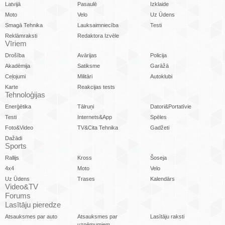
Latvijā
Pasaulē
Izklaide
Moto
Velo
Uz Ūdens
Smagā Tehnika
Lauksaimniecība
Testi
Reklāmraksti
Redaktora Izvēle
Vīriem
Drošība
Avārijas
Policija
Akadēmija
Satiksme
Garāžā
Ceļojumi
Militāri
Autoklubi
Karte
Reakcijas tests
Tehnoloģijas
Enerģētika
Tālruņi
Datori&Portatīvie
Testi
Internets&App
Spēles
Foto&Video
TV&Cita Tehnika
Gadžeti
Dažādi
Sports
Rallijs
Kross
Šoseja
4x4
Moto
Velo
Uz Ūdens
Trases
Kalendārs
Video&TV
Forums
Lasītāju pieredze
Atsauksmes par auto
Atsauksmes par
Lasītāju raksti
uzņēmumiem