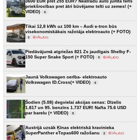
3600 EUR pret 255 EUR? Neatradu auto jumta telts
priekšrocības pret ātri būvējamo telti uz zemes! (+
VIDEO)
4
Tikai 12,8 kWh uz 100 km – Audi e-tron būs
visekonomiskākais ražotāja elektroauto (+ FOTO)
3
Piedāvājumā atgriežas 821 Zs jaudīgais Shelby F-
150 Super Snake Sport (+ FOTO)
9
Jaunā Volkswagen cerība- elektroauto
Volkswagen ID.Cross(+ VIDEO)
4
Šodien (5.08) degvielai akcijas cenas: Dīzelis
1.817 un 95. benzīns 1.737 EUR! Nafta 75.6 USD
par barelu (+ VIDEO)
9
Austrijā uzsāk Ķīnas elektriskā kravinieka
SuperPanther eTopas600 ražošanu
2