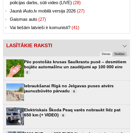
policijas darbs, sūti video (LIVE)
(28)
Jaunā iAuto.lv mobilā versija 2026
(27)
Gaismas auto
(27)
Vai tiešām latvieši ir komunisti?
(41)
LASĪTĀKIE RAKSTI
Dienas
Nedēļas
Pēc postošās krusas Saulkrastu pusē – desmitiem
bojātu automašīnu un zaudējumi ap 100 000 eiro
2
Iebraukšanai Rīgā no Jelgavas puses atvērs
jaunuzbūvēto pārvadu
6
Elektriskais Škoda Peaq varēs nobraukt līdz pat
650 km (+ VIDEO)
8