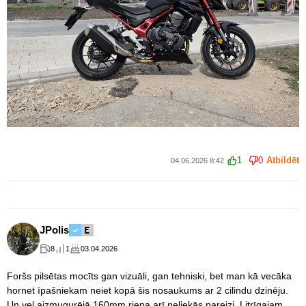
1
0
Atbildēt
04.06.2026 8:42
JPolis
8
1
03.04.2026
Foršs pilsētas mocīts gan vizuāli, gan tehniski, bet man kā vecāka
hornet īpašniekam neiet kopā šis nosaukums ar 2 cilindu dzinēju.
Un vel aizmugurējā 160mm riepa arī neliekās pareizi. Litrīgajam