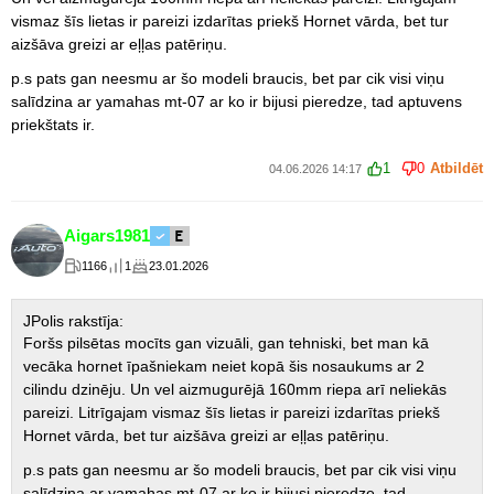
vismaz šīs lietas ir pareizi izdarītas priekš Hornet vārda, bet tur
aizšāva greizi ar eļļas patēriņu.
p.s pats gan neesmu ar šo modeli braucis, bet par cik visi viņu
salīdzina ar yamahas mt-07 ar ko ir bijusi pieredze, tad aptuvens
priekštats ir.
1
0
Atbildēt
04.06.2026 14:17
Aigars1981
1166
1
23.01.2026
JPolis rakstīja:
Foršs pilsētas mocīts gan vizuāli, gan tehniski, bet man kā
vecāka hornet īpašniekam neiet kopā šis nosaukums ar 2
cilindu dzinēju. Un vel aizmugurējā 160mm riepa arī neliekās
pareizi. Litrīgajam vismaz šīs lietas ir pareizi izdarītas priekš
Hornet vārda, bet tur aizšāva greizi ar eļļas patēriņu.
p.s pats gan neesmu ar šo modeli braucis, bet par cik visi viņu
salīdzina ar yamahas mt-07 ar ko ir bijusi pieredze, tad