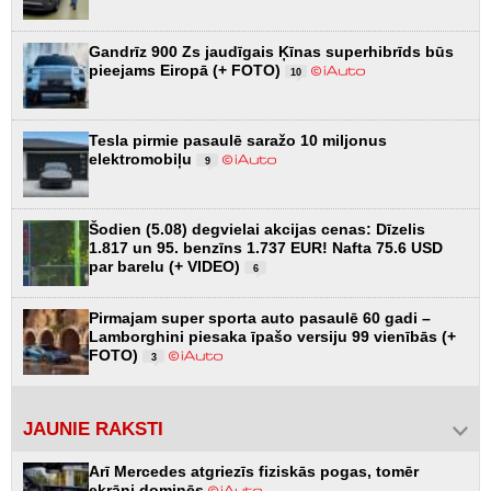
Gandrīz 900 Zs jaudīgais Ķīnas superhibrīds būs
pieejams Eiropā (+ FOTO)
10
Tesla pirmie pasaulē saražo 10 miljonus
elektromobiļu
9
Šodien (5.08) degvielai akcijas cenas: Dīzelis
1.817 un 95. benzīns 1.737 EUR! Nafta 75.6 USD
par barelu (+ VIDEO)
6
Pirmajam super sporta auto pasaulē 60 gadi –
Lamborghini piesaka īpašo versiju 99 vienībās (+
FOTO)
3
JAUNIE RAKSTI
Arī Mercedes atgriezīs fiziskās pogas, tomēr
ekrāni dominēs