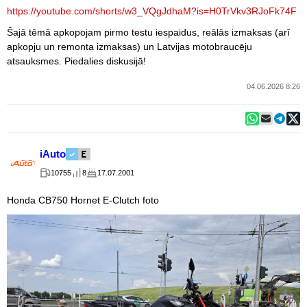
https://youtube.com/shorts/w3_VQgJdhaM?is=H0TrVkv3RJoFk74F
Šajā tēmā apkopojam pirmo testu iespaidus, reālās izmaksas (arī
apkopju un remonta izmaksas) un Latvijas motobraucēju
atsauksmes. Piedalies diskusijā!
04.06.2026 8:26
iAuto
10755
8
17.07.2001
Honda CB750 Hornet E-Clutch foto