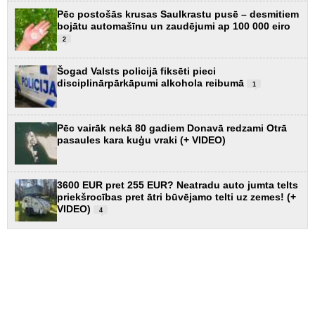
Pēc postošās krusas Saulkrastu pusē – desmitiem
bojātu automašīnu un zaudējumi ap 100 000 eiro
2
Šogad Valsts policijā fiksēti pieci
disciplinārpārkāpumi alkohola reibumā
1
Pēc vairāk nekā 80 gadiem Donavā redzami Otrā
pasaules kara kuģu vraki (+ VIDEO)
3600 EUR pret 255 EUR? Neatradu auto jumta telts
priekšrocības pret ātri būvējamo telti uz zemes! (+
VIDEO)
4