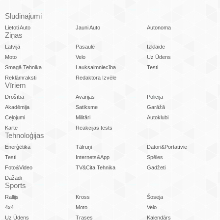
Sludinājumi
Lietoti Auto
Jauni Auto
Autonoma
Ziņas
Latvijā
Pasaulē
Izklaide
Moto
Velo
Uz Ūdens
Smagā Tehnika
Lauksaimniecība
Testi
Reklāmraksti
Redaktora Izvēle
Vīriem
Drošība
Avārijas
Policija
Akadēmija
Satiksme
Garāžā
Ceļojumi
Militāri
Autoklubi
Karte
Reakcijas tests
Tehnoloģijas
Enerģētika
Tālruņi
Datori&Portatīvie
Testi
Internets&App
Spēles
Foto&Video
TV&Cita Tehnika
Gadžeti
Dažādi
Sports
Rallijs
Kross
Šoseja
4x4
Moto
Velo
Uz Ūdens
Trases
Kalendārs