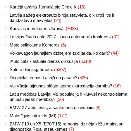
Kārtējā avārija Jūrmalā pie Circle K
(16)
Latvijā sadeg elektroauto biroja stāvvietā, cik droši tie ir
daudzstāvu stāvvietās
(24)
Krievijas iebrukums Ukrainā!
(9033)
Latvijas Gada auto 2027 - jaunu automobiļu konkurss
(31)
Moto salidojums Ķemeros
(6)
Volkswagen jaunajiem dzinējiem zūd jauda, ko darīt?
(44)
iAuto čats - aktuālā dienas diskusija
(6010)
Šofera dienasgrāmata.
(5307)
Degvielas cenas Latvijā un pasaulē
(535)
Vai Vācija atjaunos slēgto atomelektrostaciju darbību?
(16)
Lāču medības Latvijā! Vai populācija ir kļuvusi nekontrolējama
un būtu jāsāk medības?
(56)
BMW X7 auto tests, atsauksmes un iespaidi
(8)
Makslīgais intelekts (MI)
(177)
BMW F10 un X5 (E70/F15) remonts: dzinēja ķēžu maiņa un
diagnostika Rīgā, atsauksmes
(7)