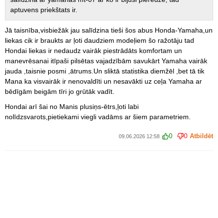
aptuvens priekštats ir.
Jā taisnība,visbiežāk jau salīdzina tieši šos abus Honda-Yamaha,un
liekas cik ir braukts ar ļoti daudziem modeļiem šo ražotāju tad
Hondai liekas ir nedaudz vairāk piestrādāts komfortam un
manevrēsanai itīpaši pilsētas vajadzībām savukārt Yamaha vairāk
jauda ,taisnie posmi ,ātrums.Un sliktā statistika diemžēl ,bet tā tik
Mana ka visvairāk ir nenovaldīti un nesavākti uz ceļa Yamaha ar
bēdīgām beigām tīri jo grūtāk vadīt.
Hondai arī šai no Manis plusiņs-ētrs,ļoti labi
nolīdzsvarots,pietiekami viegli vadāms ar šiem parametriem.
0
0
Atbildēt
09.06.2026 12:58