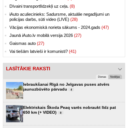
Dīvaini transportlīdzekļi uz ceļa.
(8)
iAuto aculiecinieks: Sadursme, aktuālie negadījumi un
policijas darbs, sūti video (LIVE)
(28)
Vācijas ekonomiskā norieta sākums - 2024.gads
(47)
Jaunā iAuto.lv mobilā versija 2026
(27)
Gaismas auto
(27)
Vai tiešām latvieši ir komunisti?
(41)
LASĪTĀKIE RAKSTI
Dienas
Nedēļas
Iebraukšanai Rīgā no Jelgavas puses atvērs
jaunuzbūvēto pārvadu
4
Elektriskais Škoda Peaq varēs nobraukt līdz pat
650 km (+ VIDEO)
8