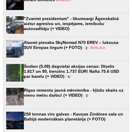
"Zvaniet prezidentam" - likumsargi Āgenskalnā
aiztur agresīvu un, iespējams, iereibušu
autovadītāju (+ VIDEO)
Xiaomi piesaka SkyNomad N70 EREV – luksusa
SUV Eiropas tirgum (+ FOTO)
2
Šodien (5.08) degvielai akcijas cenas: Dīzelis
1.817 un 95. benzīns 1.737 EUR! Nafta 75.6 USD
par barelu (+ VIDEO)
6
Rīgas remontu jaunā mērvienība - kļūdu skaits uz
vienu metru darbu! (+ VIDEO)
3
250 tonnas virs galvas - Kauņas Zinātnes sala un
Baltijā modernākais planetārijs (+ FOTO)