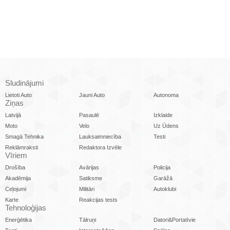
Sludinājumi
Lietoti Auto
Jauni Auto
Autonoma
Ziņas
Latvijā
Pasaulē
Izklaide
Moto
Velo
Uz Ūdens
Smagā Tehnika
Lauksaimniecība
Testi
Reklāmraksti
Redaktora Izvēle
Vīriem
Drošība
Avārijas
Policija
Akadēmija
Satiksme
Garāžā
Ceļojumi
Militāri
Autoklubi
Karte
Reakcijas tests
Tehnoloģijas
Enerģētika
Tālruņi
Datori&Portatīvie