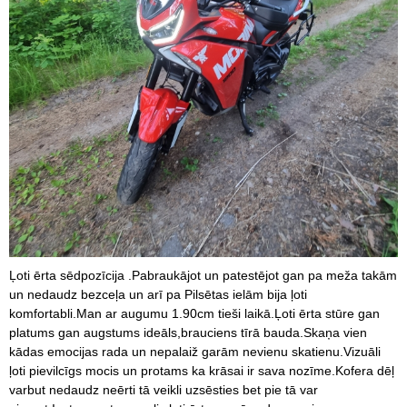
Ļoti ērta sēdpozīcija .Pabraukājot un patestējot gan pa meža takām
un nedaudz bezceļa un arī pa Pilsētas ielām bija ļoti
komfortabli.Man ar augumu 1.90cm tieši laikā.Ļoti ērta stūre gan
platums gan augstums ideāls,brauciens tīrā bauda.Skaņa vien
kādas emocijas rada un nepalaiž garām nevienu skatienu.Vizuāli
ļoti pievilcīgs mocis un protams ka krāsai ir sava nozīme.Kofera dēļ
varbut nedaudz neērti tā veikli uzsēsties bet pie tā var