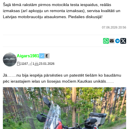
Šajā tēmā rakstām pirmos motocikla testa iespaidus, reālās
izmaksas (arī apkopju un remonta izmaksas), servisa kvalitāti un
Latvijas motobraucēju atsauksmes. Piedalies diskusijā!
07.06.2026 20:56
Aigars1981
1167
1
23.01.2026
Jā…….nu bija iespēja pārsēsties un patestēt tiešām ko baudāmu
pēc ierastajiem ielas un šosejas močiem.Kautkas unikāls……