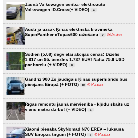
Jaunā Volkswagen cerība- elektroauto
Volkswagen ID.Cross(+ VIDEO)
4
Austrijā uzsāk Ķīnas elektriskā kravinieka
SuperPanther eTopas600 ražošanu
2
Šodien (5.08) degvielai akcijas cenas: Dīzelis
1.817 un 95. benzīns 1.737 EUR! Nafta 75.6 USD
par barelu (+ VIDEO)
8
Gandrīz 900 Zs jaudīgais Ķīnas superhibrīds būs
pieejams Eiropā (+ FOTO)
10
Rīgas remontu jaunā mērvienība - kļūdu skaits uz
vienu metru darbu! (+ VIDEO)
6
Xiaomi piesaka SkyNomad N70 EREV – luksusa
SUV Eiropas tirgum (+ FOTO)
3