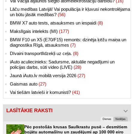
Vai Vācija atjaunos slēgto atomelektrostaciju darbību?
(16)
Lāču medības Latvijā! Vai populācija ir kļuvusi nekontrolējama
un būtu jāsāk medības?
(56)
BMW X7 auto tests, atsauksmes un iespaidi
(8)
Makslīgais intelekts (MI)
(177)
BMW F10 un X5 (E70/F15) remonts: dzinēja ķēžu maiņa un
diagnostika Rīgā, atsauksmes
(7)
Dīvaini transportlīdzekļi uz ceļa.
(8)
iAuto aculiecinieks: Sadursme, aktuālie negadījumi un
policijas darbs, sūti video (LIVE)
(28)
Jaunā iAuto.lv mobilā versija 2026
(27)
Gaismas auto
(27)
Vai tiešām latvieši ir komunisti?
(41)
LASĪTĀKIE RAKSTI
Dienas
Nedēļas
Pēc postošās krusas Saulkrastu pusē – desmitiem
bojātu automašīnu un zaudējumi ap 100 000 eiro