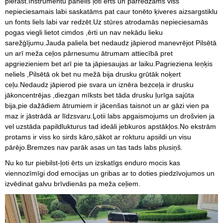
pierast.Instrumentu panelis ļoti ērts un pārredzams viss
nepieciesamais labi saskatāms pat caur tonēto ķiveres aizsargstiklu
un fonts liels labi var redzēt.Uz stūres atrodamās nepieciesamās
pogas viegli lietot cimdos ,ērti un nav nekādu lieku
sarežģījumu.Jauda paliela bet nedaudz jāpierod manevrējot Pilsētā
un arī meža ceļos pārnesumu ātrumam attiecībā pret
apgriezieniem bet arī pie ta jāpiesaujas ar laiku.Pagrieziena leņķis
neliels ,Pilsētā ok bet nu mežā bija drusku grūtāk noķert
ceļu.Nedaudz jāpierod pie svara un iznēra bezceļa ir drusku
jākoncentrējas ,diezgan mīksts bet tāda drusku ļurīga sajūta
bija,pie dažādiem ātrumiem ir jācenšas taisnot un ar gāzi vien pa
maz ir jāstrādā ar līdzsvaru.Ļotii labs apgaismojums un drošvien ja
vel uzstāda papildlukturus tad ideāli jebkuros apstākļos.No ekstrām
protams ir viss ko sirds kāro,sākot ar rokturu apsildi un visu
pārējo.Bremzes nav parāk asas un tas tads labs plusiņš.
Nu ko tur piebilst-ļoti ērts un izskatīgs enduro mocis kas
viennozīmīgi dod emocijas un gribas ar to doties piedzīvojumos un
izvēdinat galvu brīvdienās pa meža ceļiem.