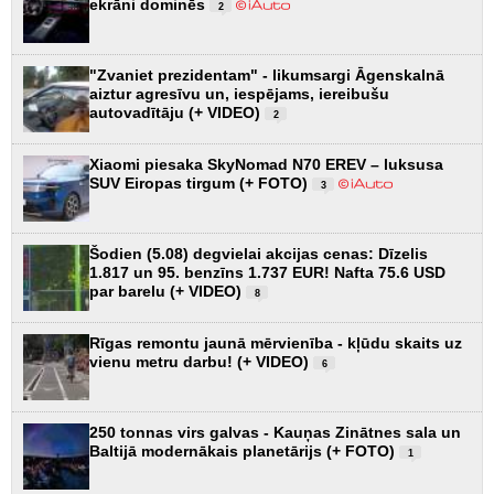
ekrāni dominēs
2
"Zvaniet prezidentam" - likumsargi Āgenskalnā
aiztur agresīvu un, iespējams, iereibušu
autovadītāju (+ VIDEO)
2
Xiaomi piesaka SkyNomad N70 EREV – luksusa
SUV Eiropas tirgum (+ FOTO)
3
Šodien (5.08) degvielai akcijas cenas: Dīzelis
1.817 un 95. benzīns 1.737 EUR! Nafta 75.6 USD
par barelu (+ VIDEO)
8
Rīgas remontu jaunā mērvienība - kļūdu skaits uz
vienu metru darbu! (+ VIDEO)
6
250 tonnas virs galvas - Kauņas Zinātnes sala un
Baltijā modernākais planetārijs (+ FOTO)
1