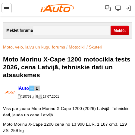
Meklēt forumā
Moto, velo, laivu un kuģu forums
/
Motocikli / Skūteri
Moto Morinu X-Cape 1200 motocikla tests
2026, cena Latvijā, tehniskie dati un
atsauksmes
iAuto
10759
8
17.07.2001
Viss par jauno Moto Morinu X-Cape 1200 (2026) Latvijā. Tehniskie
dati, jauda un cena Latvijā
Moto Morinu X-Cape 1200 cena no 13 990 EUR, 1 187 cm3, 129
ZS,
259
kg.