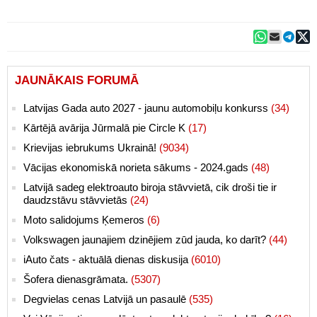
JAUNĀKAIS FORUMĀ
Latvijas Gada auto 2027 - jaunu automobiļu konkurss
(34)
Kārtējā avārija Jūrmalā pie Circle K
(17)
Krievijas iebrukums Ukrainā!
(9034)
Vācijas ekonomiskā norieta sākums - 2024.gads
(48)
Latvijā sadeg elektroauto biroja stāvvietā, cik droši tie ir
daudzstāvu stāvvietās
(24)
Moto salidojums Ķemeros
(6)
Volkswagen jaunajiem dzinējiem zūd jauda, ko darīt?
(44)
iAuto čats - aktuālā dienas diskusija
(6010)
Šofera dienasgrāmata.
(5307)
Degvielas cenas Latvijā un pasaulē
(535)