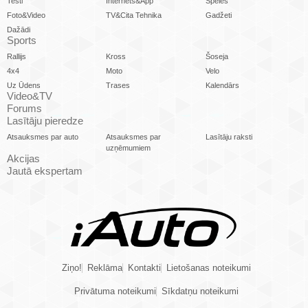
Testi
Internets&App
Spēles
Foto&Video
TV&Cita Tehnika
Gadžeti
Dažādi
Sports
Rallijs
Kross
Šoseja
4x4
Moto
Velo
Uz Ūdens
Trases
Kalendārs
Video&TV
Forums
Lasītāju pieredze
Atsauksmes par auto
Atsauksmes par
Lasītāju raksti
uzņēmumiem
Akcijas
Jautā ekspertam
Ziņo!
Reklāma
Kontakti
Lietošanas noteikumi
Privātuma noteikumi
Sīkdatņu noteikumi