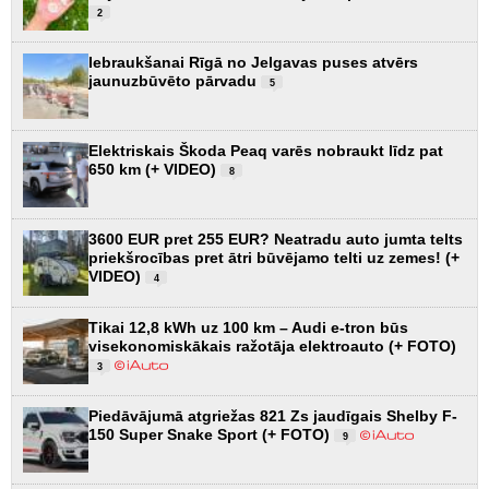
2
Iebraukšanai Rīgā no Jelgavas puses atvērs
jaunuzbūvēto pārvadu
5
Elektriskais Škoda Peaq varēs nobraukt līdz pat
650 km (+ VIDEO)
8
3600 EUR pret 255 EUR? Neatradu auto jumta telts
priekšrocības pret ātri būvējamo telti uz zemes! (+
VIDEO)
4
Tikai 12,8 kWh uz 100 km – Audi e-tron būs
visekonomiskākais ražotāja elektroauto (+ FOTO)
3
Piedāvājumā atgriežas 821 Zs jaudīgais Shelby F-
150 Super Snake Sport (+ FOTO)
9