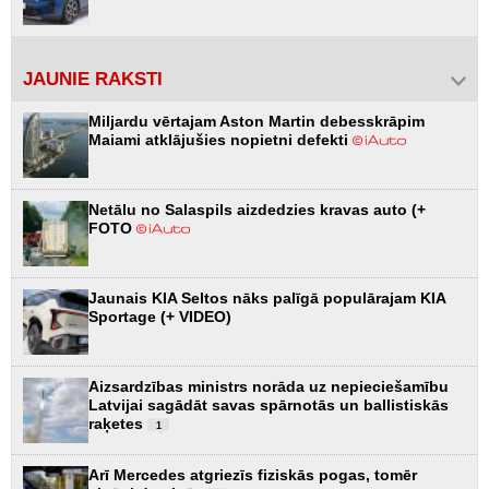
JAUNIE RAKSTI
Miljardu vērtajam Aston Martin debesskrāpim
Maiami atklājušies nopietni defekti
Netālu no Salaspils aizdedzies kravas auto (+
FOTO
Jaunais KIA Seltos nāks palīgā populārajam KIA
Sportage (+ VIDEO)
Aizsardzības ministrs norāda uz nepieciešamību
Latvijai sagādāt savas spārnotās un ballistiskās
raķetes
1
Arī Mercedes atgriezīs fiziskās pogas, tomēr