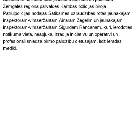
Zemgales reģiona pārvaldes Kārtības policijas biroja
Patruļpolicijas nodaļas Satiksmes uzraudzības rotas jaunākajam
inspektoram-virsseržantam Aināram Zēģelim un jaunākajam
inspektoram-virsseržantam Sigurdam Rancānam, kuri, ierodoties
notikuma vietā, neapjuka, izrādīja iniciatīvu un operatīvi un
profesionāli sniedza pirmo palīdzību cietušajam, līdz ieradās
mediķi.