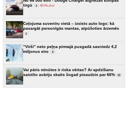
No 66 000 eiro - Dodge Charger atgriežas Eiropas
tirgū
1
Ceļojuma suvenīru vietā – izsists auto logs: kā
pasargāt personīgās mantas, atpūšoties ārzemēs
1
“Virši” neto peļņa pirmajā pusgadā sasniedz 4,2
miljonus eiro
3
Vai pāris minūtes ir riska vērtas? Ar apdzīšanu
saistīto avāriju skaits šogad pieaudzis par 66%
13