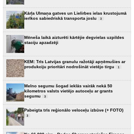
Kārļa Ulmaņa gatves un Lielirbes ielas krustojumā
ierīkos sabiedriskā transporta joslu
3
Mēneša laikā aizturēti kārtējie degvielas uzpildes
staciju apzadzēji
KEM: Trīs Latvijas granulu ražotāji apņēmušies ar
produkciju prioritāri nodrošināt vietējo tirgu
1
Melno segumu šogad ieklās vairāk nekā 50
kilometros valsts vietējo autoceļu ar grants
segumu
3
Pabeigta trīs reģionālo veloceļu izbūve (+ FOTO)
3