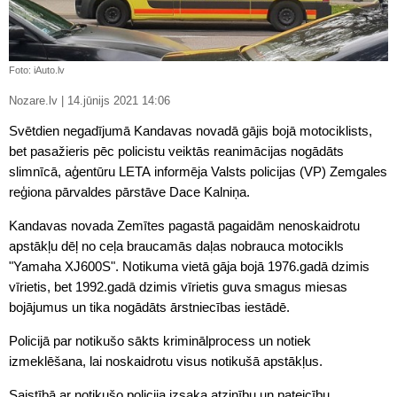
Foto: iAuto.lv
Nozare.lv | 14.jūnijs 2021 14:06
Svētdien negadījumā Kandavas novadā gājis bojā motociklists,
bet pasažieris pēc policistu veiktās reanimācijas nogādāts
slimnīcā, aģentūru LETA informēja Valsts policijas (VP) Zemgales
reģiona pārvaldes pārstāve Dace Kalniņa.
Kandavas novada Zemītes pagastā pagaidām nenoskaidrotu
apstākļu dēļ no ceļa braucamās daļas nobrauca motocikls
"Yamaha XJ600S". Notikuma vietā gāja bojā 1976.gadā dzimis
vīrietis, bet 1992.gadā dzimis vīrietis guva smagus miesas
bojājumus un tika nogādāts ārstniecības iestādē.
Policijā par notikušo sākts kriminālprocess un notiek
izmeklēšana, lai noskaidrotu visus notikušā apstākļus.
Saistībā ar notikušo policija izsaka atzinību un pateicību