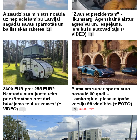
Aizsardzības ministrs norāda
"Zvaniet prezidentam" -
uz nepieciešamību Latvijai
likumsargi Āgenskalnā aiztur
sagādāt savas spārnotās un
agresīvu un, iespējams,
ballistiskās raķetes
iereibušu autovadītāju (+
11
VIDEO)
3
3600 EUR pret 255 EUR?
Pirmajam super sporta auto
Neatradu auto jumta telts
pasaulē 60 gadi –
priekšrocības pret ātri
Lamborghini piesaka īpašo
būvējamo telti uz zemes! (+
versiju 99 vienībās (+ FOTO)
VIDEO)
8
3