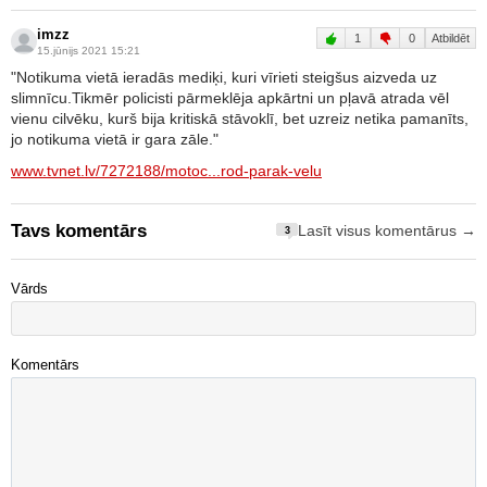
imzz
1
0
Atbildēt
15.jūnijs 2021 15:21
"Notikuma vietā ieradās mediķi, kuri vīrieti steigšus aizveda uz
slimnīcu.Tikmēr policisti pārmeklēja apkārtni un pļavā atrada vēl
vienu cilvēku, kurš bija kritiskā stāvoklī, bet uzreiz netika pamanīts,
jo notikuma vietā ir gara zāle."
www.tvnet.lv/7272188/motoc...rod-parak-velu
Tavs komentārs
Lasīt visus komentārus →
3
Vārds
Komentārs