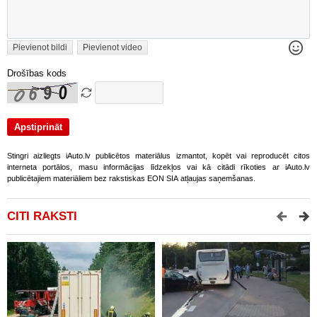
Pievienot bildi
Pievienot video
Drošības kods
Stingri aizliegts iAuto.lv publicētos materiālus izmantot, kopēt vai reproducēt citos
interneta portālos, masu informācijas līdzekļos vai kā citādi rīkoties ar iAuto.lv
publicētajiem materiāliem bez rakstiskas EON SIA atļaujas saņemšanas.
CITI RAKSTI