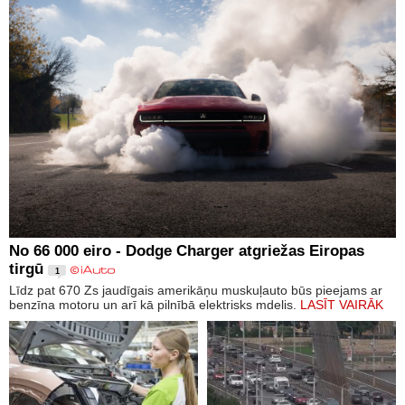
No 66 000 eiro - Dodge Charger atgriežas Eiropas
tirgū
1
Līdz pat 670 Zs jaudīgais amerikāņu muskuļauto būs pieejams ar
benzīna motoru un arī kā pilnībā elektrisks mdelis.
LASĪT VAIRĀK