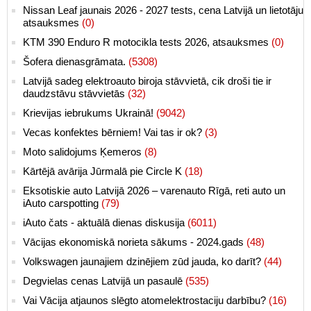
Nissan Leaf jaunais 2026 - 2027 tests, cena Latvijā un lietotāju
atsauksmes
(0)
KTM 390 Enduro R motocikla tests 2026, atsauksmes
(0)
Šofera dienasgrāmata.
(5308)
Latvijā sadeg elektroauto biroja stāvvietā, cik droši tie ir
daudzstāvu stāvvietās
(32)
Krievijas iebrukums Ukrainā!
(9042)
Vecas konfektes bērniem! Vai tas ir ok?
(3)
Moto salidojums Ķemeros
(8)
Kārtējā avārija Jūrmalā pie Circle K
(18)
Eksotiskie auto Latvijā 2026 – varenauto Rīgā, reti auto un
iAuto carspotting
(79)
iAuto čats - aktuālā dienas diskusija
(6011)
Vācijas ekonomiskā norieta sākums - 2024.gads
(48)
Volkswagen jaunajiem dzinējiem zūd jauda, ko darīt?
(44)
Degvielas cenas Latvijā un pasaulē
(535)
Vai Vācija atjaunos slēgto atomelektrostaciju darbību?
(16)