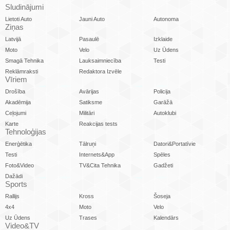
Sludinājumi
Lietoti Auto
Jauni Auto
Autonoma
Ziņas
Latvijā
Pasaulē
Izklaide
Moto
Velo
Uz Ūdens
Smagā Tehnika
Lauksaimniecība
Testi
Reklāmraksti
Redaktora Izvēle
Vīriem
Drošība
Avārijas
Policija
Akadēmija
Satiksme
Garāžā
Ceļojumi
Militāri
Autoklubi
Karte
Reakcijas tests
Tehnoloģijas
Enerģētika
Tālruņi
Datori&Portatīvie
Testi
Internets&App
Spēles
Foto&Video
TV&Cita Tehnika
Gadžeti
Dažādi
Sports
Rallijs
Kross
Šoseja
4x4
Moto
Velo
Uz Ūdens
Trases
Kalendārs
Video&TV