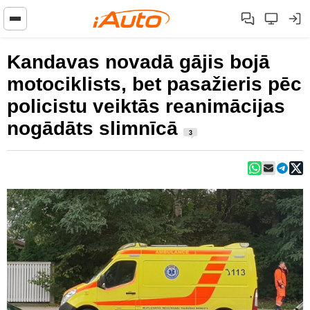
Kandavas novadā gājis bojā
motociklists, bet pasažieris pēc
policistu veiktās reanimācijas
nogādāts slimnīcā
3