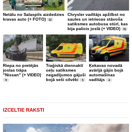
Netālu no Salaspils aizdedzies
Chrysler vadītājs apžilbst no
P
kravas auto (+ FOTO)
saules un ietriecas stāvoša
v
12
satiksmes autobusa stūrī, kas
bija palicis joslā (+ VIDEO)
31
Riepa no pretējās
Traģiskā diennaktī
Ķekavas novadā
R
joslas trāpa
ceļu satiksmes
avārijā gājis bojā
l
"Nissan" (+ VIDEO)
negadījumos gājuši
automašīnas
"
bojā seši cilvēki
vadītājs
a
9
5
4
IZCELTIE RAKSTI