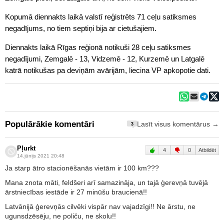
Kopumā diennakts laikā valstī reģistrēts 71 ceļu satiksmes
negadījums, no tiem septiņi bija ar cietušajiem.
Diennakts laikā Rīgas reģionā notikuši 28 ceļu satiksmes
negadījumi, Zemgalē - 13, Vidzemē - 12, Kurzemē un Latgalē
katrā notikušas pa deviņām avārijām, liecina VP apkopotie dati.
Populārākie komentāri
Lasīt visus komentārus →
3
Pļurkt
4
0
Atbildēt
14.jūnijs 2021 20:48
Ja starp ātro stacionēšanās vietām ir 100 km???
Mana znota māti, feldšeri arī samazināja, un tajā ģerevņā tuvējā
ārstniecības iestāde ir 27 minūšu braucienā!!
Latvānijā ģerevņās cilvēki vispār nav vajadzīgi!! Ne ārstu, ne
ugunsdzēsēju, ne poliču, ne skolu!!