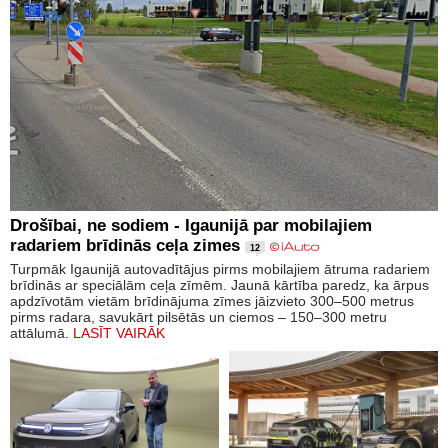
Drošībai, ne sodiem - Igaunijā par mobilajiem
radariem brīdinās ceļa zimes
12
Turpmāk Igaunijā autovadītājus pirms mobilajiem ātruma radariem
brīdinās ar speciālām ceļa zīmēm. Jaunā kārtība paredz, ka ārpus
apdzīvotām vietām brīdinājuma zīmes jāizvieto 300–500 metrus
pirms radara, savukārt pilsētās un ciemos – 150–300 metru
attālumā.
LASĪT VAIRĀK