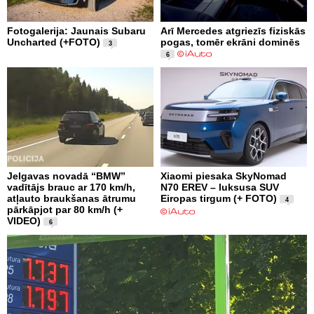
Fotogalerija: Jaunais Subaru
Arī Mercedes atgriezīs fiziskās
Uncharted (+FOTO)
pogas, tomēr ekrāni dominēs
3
6
Jelgavas novadā “BMW”
Xiaomi piesaka SkyNomad
vadītājs brauc ar 170 km/h,
N70 EREV – luksusa SUV
atļauto braukšanas ātrumu
Eiropas tirgum (+ FOTO)
4
pārkāpjot par 80 km/h (+
VIDEO)
6