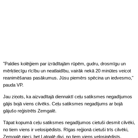
"Paldies kolēģiem par izrādītajām rūpēm, gudru, drosmīgu un
mērķtiecīgu rīcību un neatlaidību, vairāk nekā 20 minūtes veicot
reanimēšanas pasākumus. Jūsu piemērs spēcina un iedvesmo,"
pauda VP.
Jau ziņots, ka aizvadītajā diennaktī ceļu satiksmes negadījumos
gājis bojā viens cilvēks. Ceļu satiksmes negadījums ar bojā
gājušo reģistrēts Zemgalē.
Tāpat kopumā ceļu satiksmes negadījumos cietuši desmit cilvēki,
no tiem viens ir velosipēdists. Rīgas reģionā cietuši trīs cilvēki,
Zemgalē pieci, bet Latgalē divi, no tiem viens velosipēdists.