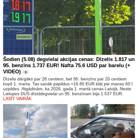
Šodien (5.08) degvielai akcijas cenas: Dīzelis 1.817 un
95. benzīns 1.737 EUR! Nafta 75.6 USD par barelu (+
VIDEO)
9
Dīzelis dārgāks par 28 centiem, bet 95. benzīns par 20 centiem
kopš 1. marta. Tas sanāk papildus +16.80 EUR klāt pie manas 60 l
uzpildes. Atgādinām, ka 2026. gada 1. martā cenas Latvijā, Neste
Lielupes DUS dīzeļdegvielai un 95. benzīnam bija 1.537 EUR.
LASĪT VAIRĀK