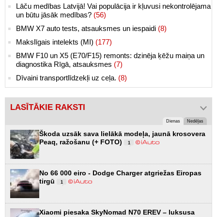
Lāču medības Latvijā! Vai populācija ir kļuvusi nekontrolējama
un būtu jāsāk medības?
(56)
BMW X7 auto tests, atsauksmes un iespaidi
(8)
Makslīgais intelekts (MI)
(177)
BMW F10 un X5 (E70/F15) remonts: dzinēja ķēžu maiņa un
diagnostika Rīgā, atsauksmes
(7)
Dīvaini transportlīdzekļi uz ceļa.
(8)
LASĪTĀKIE RAKSTI
Dienas
Nedēļas
Škoda uzsāk sava lielākā modeļa, jaunā krosovera
Peaq, ražošanu (+ FOTO)
1
No 66 000 eiro - Dodge Charger atgriežas Eiropas
tirgū
1
Xiaomi piesaka SkyNomad N70 EREV – luksusa