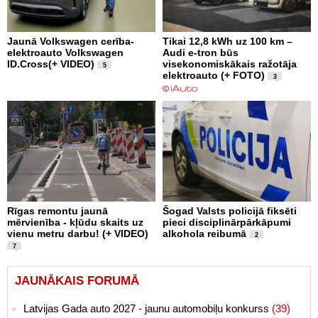
Jaunā Volkswagen cerība-
Tikai 12,8 kWh uz 100 km –
elektroauto Volkswagen
Audi e-tron būs
ID.Cross(+ VIDEO)
visekonomiskākais ražotāja
5
elektroauto (+ FOTO)
3
Rīgas remontu jaunā
Šogad Valsts policijā fiksēti
mērvienība - kļūdu skaits uz
pieci disciplinārpārkāpumi
vienu metru darbu! (+ VIDEO)
alkohola reibumā
2
7
JAUNĀKAIS FORUMĀ
Latvijas Gada auto 2027 - jaunu automobiļu konkurss
(39)