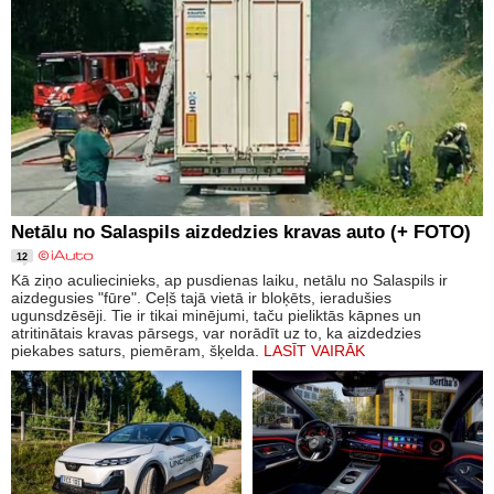
Netālu no Salaspils aizdedzies kravas auto (+ FOTO)
12
Kā ziņo aculiecinieks, ap pusdienas laiku, netālu no Salaspils ir
aizdegusies "fūre". Ceļš tajā vietā ir bloķēts, ieradušies
ugunsdzēsēji. Tie ir tikai minējumi, taču pieliktās kāpnes un
atritinātais kravas pārsegs, var norādīt uz to, ka aizdedzies
piekabes saturs, piemēram, šķelda.
LASĪT VAIRĀK