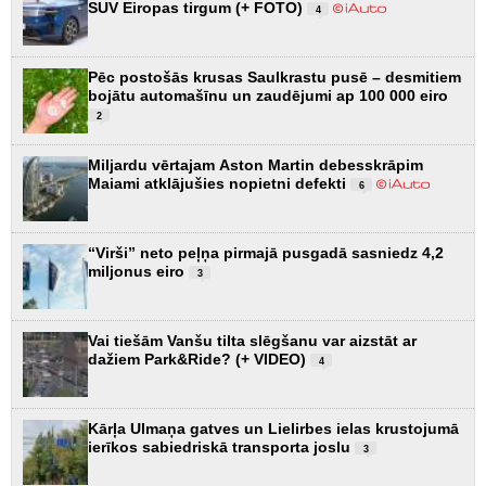
SUV Eiropas tirgum (+ FOTO)
4
Pēc postošās krusas Saulkrastu pusē – desmitiem
bojātu automašīnu un zaudējumi ap 100 000 eiro
2
Miljardu vērtajam Aston Martin debesskrāpim
Maiami atklājušies nopietni defekti
6
“Virši” neto peļņa pirmajā pusgadā sasniedz 4,2
miljonus eiro
3
Vai tiešām Vanšu tilta slēgšanu var aizstāt ar
dažiem Park&Ride? (+ VIDEO)
4
Kārļa Ulmaņa gatves un Lielirbes ielas krustojumā
ierīkos sabiedriskā transporta joslu
3