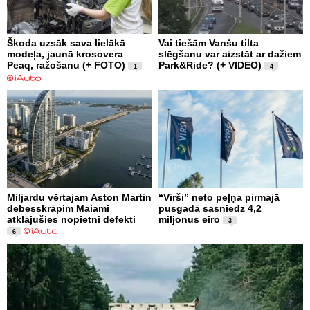
Škoda uzsāk sava lielākā
Vai tiešām Vanšu tilta
modeļa, jaunā krosovera
slēgšanu var aizstāt ar dažiem
Peaq, ražošanu (+ FOTO)
Park&Ride? (+ VIDEO)
1
4
Miljardu vērtajam Aston Martin
“Virši” neto peļņa pirmajā
debesskrāpim Maiami
pusgadā sasniedz 4,2
atklājušies nopietni defekti
miljonus eiro
3
6