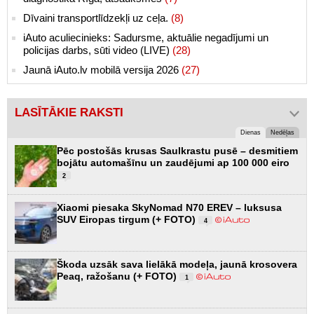
Dīvaini transportlīdzekļi uz ceļa.
(8)
iAuto aculiecinieks: Sadursme, aktuālie negadījumi un
policijas darbs, sūti video (LIVE)
(28)
Jaunā iAuto.lv mobilā versija 2026
(27)
LASĪTĀKIE RAKSTI
Dienas
Nedēļas
Pēc postošās krusas Saulkrastu pusē – desmitiem
bojātu automašīnu un zaudējumi ap 100 000 eiro
2
Xiaomi piesaka SkyNomad N70 EREV – luksusa
SUV Eiropas tirgum (+ FOTO)
4
Škoda uzsāk sava lielākā modeļa, jaunā krosovera
Peaq, ražošanu (+ FOTO)
1