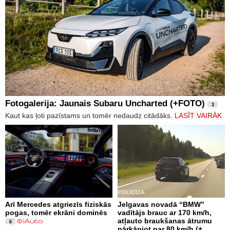
Fotogalerija: Jaunais Subaru Uncharted (+FOTO)
3
Kaut kas ļoti pazīstams un tomēr nedaudz citādāks.
LASĪT VAIRĀK
Arī Mercedes atgriezīs fiziskās
Jelgavas novadā “BMW”
pogas, tomēr ekrāni dominēs
vadītājs brauc ar 170 km/h,
atļauto braukšanas ātrumu
6
pārkāpjot par 80 km/h (+