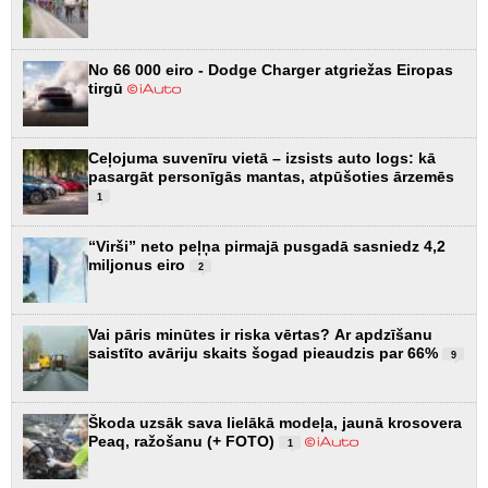
No 66 000 eiro - Dodge Charger atgriežas Eiropas
tirgū
Ceļojuma suvenīru vietā – izsists auto logs: kā
pasargāt personīgās mantas, atpūšoties ārzemēs
1
“Virši” neto peļņa pirmajā pusgadā sasniedz 4,2
miljonus eiro
2
Vai pāris minūtes ir riska vērtas? Ar apdzīšanu
saistīto avāriju skaits šogad pieaudzis par 66%
9
Škoda uzsāk sava lielākā modeļa, jaunā krosovera
Peaq, ražošanu (+ FOTO)
1