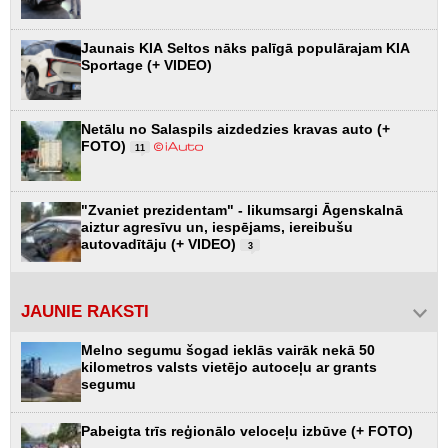
Jaunais KIA Seltos nāks palīgā populārajam KIA
Sportage (+ VIDEO)
Netālu no Salaspils aizdedzies kravas auto (+
FOTO)
11
"Zvaniet prezidentam" - likumsargi Āgenskalnā
aiztur agresīvu un, iespējams, iereibušu
autovadītāju (+ VIDEO)
3
JAUNIE RAKSTI
Melno segumu šogad ieklās vairāk nekā 50
kilometros valsts vietējo autoceļu ar grants
segumu
Pabeigta trīs reģionālo veloceļu izbūve (+ FOTO)