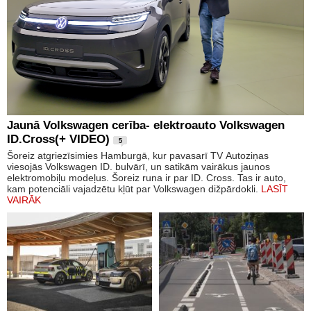
Jaunā Volkswagen cerība- elektroauto Volkswagen
ID.Cross(+ VIDEO)
5
Šoreiz atgriezīsimies Hamburgā, kur pavasarī TV Autoziņas
viesojās Volkswagen ID. bulvārī, un satikām vairākus jaunos
elektromobiļu modeļus. Šoreiz runa ir par ID. Cross. Tas ir auto,
kam potenciāli vajadzētu kļūt par Volkswagen dižpārdokli.
LASĪT
VAIRĀK