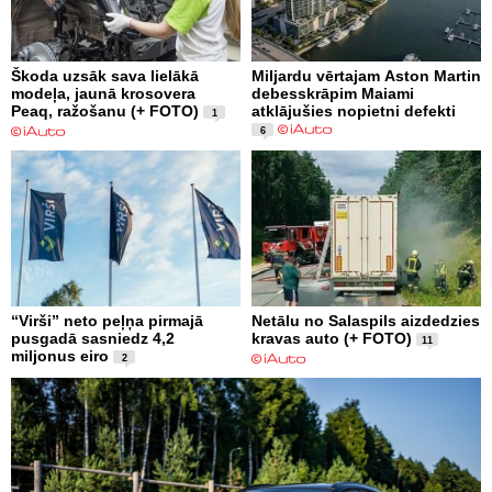
Škoda uzsāk sava lielākā
Miljardu vērtajam Aston Martin
modeļa, jaunā krosovera
debesskrāpim Maiami
Peaq, ražošanu (+ FOTO)
atklājušies nopietni defekti
1
6
“Virši” neto peļņa pirmajā
Netālu no Salaspils aizdedzies
pusgadā sasniedz 4,2
kravas auto (+ FOTO)
11
miljonus eiro
2