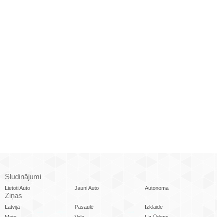
Sludinājumi
Lietoti Auto
Jauni Auto
Autonoma
Ziņas
Latvijā
Pasaulē
Izklaide
Moto
Velo
Uz Ūdens