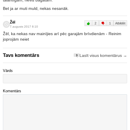
talantīgam, nevis bagātam.
Bet ja ar muti muld, nekas nesanāk.
Žēl
2
1
Atbildēt
7.augusts 2017 8:10
Žēl, ka nekas nav mainījies arī pēc garajām brīvdienām - Reinim
joprojām neiet
Tavs komentārs
Lasīt visus komentārus →
3
Vārds
Komentārs