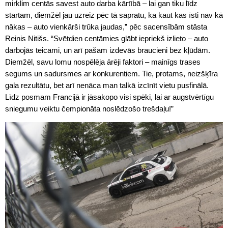
mirklim centās savest auto darba kārtībā – lai gan tiku līdz
startam, diemžēl jau uzreiz pēc tā sapratu, ka kaut kas īsti nav kā
nākas – auto vienkārši trūka jaudas,” pēc sacensībām stāsta
Reinis Nitišs. “Svētdien centāmies glābt iepriekš izlieto – auto
darbojās teicami, un arī pašam izdevās braucieni bez kļūdām.
Diemžēl, savu lomu nospēlēja ārēji faktori – mainīgs trases
segums un sadursmes ar konkurentiem. Tie, protams, neizšķīra
gala rezultātu, bet arī nenāca man talkā izcīnīt vietu pusfinālā.
Līdz posmam Francijā ir jāsakopo visi spēki, lai ar augstvērtīgu
sniegumu veiktu čempionāta noslēdzošo trešdaļu!”