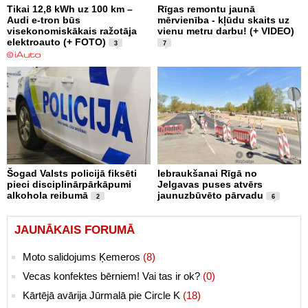
Tikai 12,8 kWh uz 100 km –
Rīgas remontu jaunā
Audi e-tron būs
mērvienība - kļūdu skaits uz
visekonomiskākais ražotāja
vienu metru darbu! (+ VIDEO)
elektroauto (+ FOTO)
3
7
Šogad Valsts policijā fiksēti
Iebraukšanai Rīgā no
pieci disciplinārpārkāpumi
Jelgavas puses atvērs
alkohola reibumā
jaunuzbūvēto pārvadu
2
6
JAUNĀKAIS FORUMĀ
Moto salidojums Ķemeros
(8)
Vecas konfektes bērniem! Vai tas ir ok?
(0)
Kārtējā avārija Jūrmalā pie Circle K
(18)