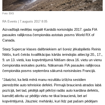
Foto: EKS
RA Events | 7.augusts 2017 8:05
Aizvadītajā nedēļas nogalē Kanādā norisinājās 2017. gada FIA
pasaules rallijkrosa čempionāta astotais posms World RX of
Canada.
Starp Supercar klases dalībniekiem arī šoreiz jēkabpilietis Reinis
Nitišs, kurš četrās kvalifikācijas kārtās ierindojās attiecīgi 20., 17.,
9. un 13. vietā, kas kopvērtējumā Nitišam deva 16. vietu un vienu
čempionāta ieskaites punktu. Nākamais FIA pasaules rallijkrosa
čempionāta posms septembra sākumā norisināsies Francijā.
“Jāatzīst, ka lielā mērā manu rezultātu izšķīra sestdien
pieredzētie auto tehniskie defekti. Pirmajā braucienā atrados labā
pozīcijā, bet tad, pēdējā aplī pēkšņi radās auto kardāna defekts,
kamdēļ atkritu uz pēdējo vietu ne tikai braucienā, bet arī
kopvērtējumā. Jāuzteic mehāniķi, kuri līdz pat pašam pēdējam