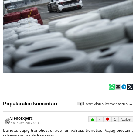
Populārākie komentāri
Lasīt visus komentārus →
3
viencexperc
4
1
Atbildēt
7.augusts 2017 9:16
Lai ietu, vajag trenēties, strādāt un vēlreiz, trenēties. Vajag piedzimt