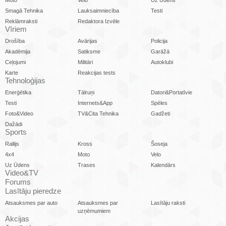
Smagā Tehnika
Lauksaimniecība
Testi
Reklāmraksti
Redaktora Izvēle
Vīriem
Drošība
Avārijas
Policija
Akadēmija
Satiksme
Garāžā
Ceļojumi
Militāri
Autoklubi
Karte
Reakcijas tests
Tehnoloģijas
Enerģētika
Tālruņi
Datori&Portatīvie
Testi
Internets&App
Spēles
Foto&Video
TV&Cita Tehnika
Gadžeti
Dažādi
Sports
Rallijs
Kross
Šoseja
4x4
Moto
Velo
Uz Ūdens
Trases
Kalendārs
Video&TV
Forums
Lasītāju pieredze
Atsauksmes par auto
Atsauksmes par
Lasītāju raksti
uzņēmumiem
Akcijas