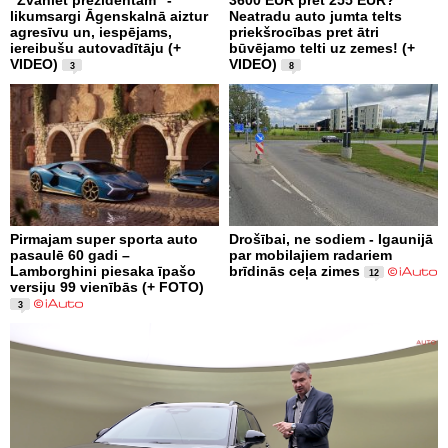
likumsargi Āgenskalnā aiztur
Neatradu auto jumta telts
agresīvu un, iespējams,
priekšrocības pret ātri
iereibušu autovadītāju (+
būvējamo telti uz zemes! (+
VIDEO)
VIDEO)
3
8
Pirmajam super sporta auto
Drošībai, ne sodiem - Igaunijā
pasaulē 60 gadi –
par mobilajiem radariem
Lamborghini piesaka īpašo
brīdinās ceļa zimes
12
versiju 99 vienībās (+ FOTO)
3