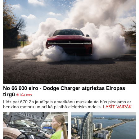
No 66 000 eiro - Dodge Charger atgriežas Eiropas
tirgū
Līdz pat 670 Zs jaudīgais amerikāņu muskuļauto būs pieejams ar
benzīna motoru un arī kā pilnībā elektrisks mdelis.
LASĪT VAIRĀK