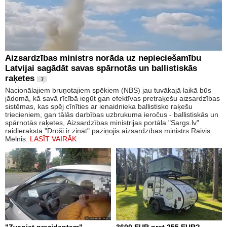
Aizsardzības ministrs norāda uz nepieciešamību
Latvijai sagādāt savas spārnotās un ballistiskās
raķetes
7
Nacionālajiem bruņotajiem spēkiem (NBS) jau tuvākajā laikā būs
jādomā, kā savā rīcībā iegūt gan efektīvas pretraķešu aizsardzības
sistēmas, kas spēj cīnīties ar ienaidnieka ballistisko raķešu
triecieniem, gan tālās darbības uzbrukuma ieročus - ballistiskās un
spārnotās raķetes, Aizsardzības ministrijas portāla "Sargs.lv"
raidierakstā "Droši ir zināt" paziņojis aizsardzības ministrs Raivis
Melnis.
LASĪT VAIRĀK
"Zvaniet prezidentam" -
3600 EUR pret 255 EUR?