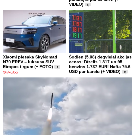
VIDEO)
6
Xiaomi piesaka SkyNomad
Šodien (5.08) degvielai akcijas
N70 EREV – luksusa SUV
cenas: Dīzelis 1.817 un 95.
Eiropas tirgum (+ FOTO)
benzīns 1.737 EUR! Nafta 75.6
4
USD par barelu (+ VIDEO)
9