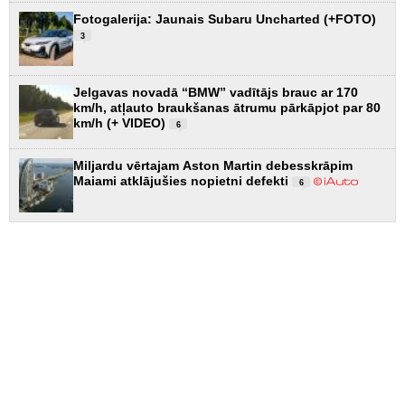
Fotogalerija: Jaunais Subaru Uncharted (+FOTO)
3
Jelgavas novadā “BMW” vadītājs brauc ar 170
km/h, atļauto braukšanas ātrumu pārkāpjot par 80
km/h (+ VIDEO)
6
Miljardu vērtajam Aston Martin debesskrāpim
Maiami atklājušies nopietni defekti
6