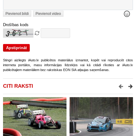
Pievienot bildi
Pievienot video
Drošības kods
Stingri aizliegts iAuto.lv publicētos materiālus izmantot, kopēt vai reproducēt citos
interneta portālos, masu informācijas līdzekļos vai kā citādi rīkoties ar iAuto.lv
publicētajiem materiāliem bez rakstiskas EON SIA atļaujas saņemšanas.
CITI RAKSTI