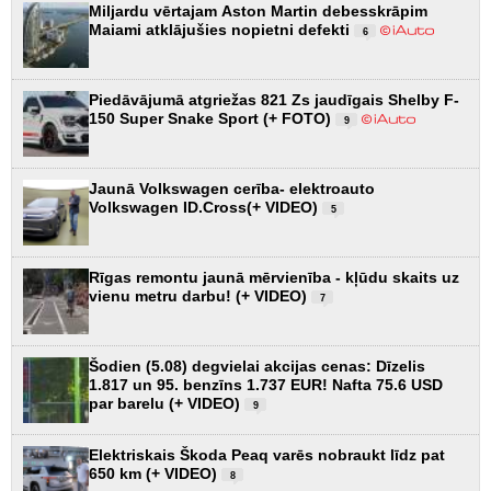
Miljardu vērtajam Aston Martin debesskrāpim
Maiami atklājušies nopietni defekti
6
Piedāvājumā atgriežas 821 Zs jaudīgais Shelby F-
150 Super Snake Sport (+ FOTO)
9
Jaunā Volkswagen cerība- elektroauto
Volkswagen ID.Cross(+ VIDEO)
5
Rīgas remontu jaunā mērvienība - kļūdu skaits uz
vienu metru darbu! (+ VIDEO)
7
Šodien (5.08) degvielai akcijas cenas: Dīzelis
1.817 un 95. benzīns 1.737 EUR! Nafta 75.6 USD
par barelu (+ VIDEO)
9
Elektriskais Škoda Peaq varēs nobraukt līdz pat
650 km (+ VIDEO)
8