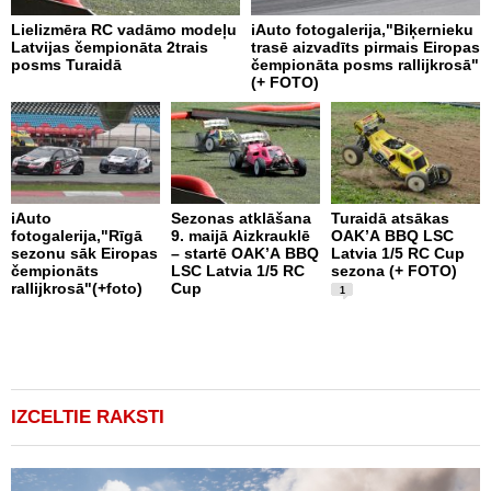
Lielizmēra RC vadāmo modeļu
iAuto fotogalerija,"Biķernieku
D
Latvijas čempionāta 2trais
trasē aizvadīts pirmais Eiropas
V
posms Turaidā
čempionāta posms rallijkrosā"
(+ FOTO)
iAuto
Sezonas atklāšana
Turaidā atsākas
M
fotogalerija,"Rīgā
9. maijā Aizkrauklē
OAK’A BBQ LSC
s
sezonu sāk Eiropas
– startē OAK’A BBQ
Latvia 1/5 RC Cup
b
čempionāts
LSC Latvia 1/5 RC
sezona (+ FOTO)
k
rallijkrosā"(+foto)
Cup
1
IZCELTIE RAKSTI