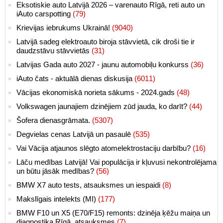
Eksotiskie auto Latvijā 2026 – varenauto Rīgā, reti auto un
iAuto carspotting
(79)
Krievijas iebrukums Ukrainā!
(9040)
Latvijā sadeg elektroauto biroja stāvvietā, cik droši tie ir
daudzstāvu stāvvietās
(31)
Latvijas Gada auto 2027 - jaunu automobiļu konkurss
(36)
iAuto čats - aktuālā dienas diskusija
(6011)
Vācijas ekonomiskā norieta sākums - 2024.gads
(48)
Volkswagen jaunajiem dzinējiem zūd jauda, ko darīt?
(44)
Šofera dienasgrāmata.
(5307)
Degvielas cenas Latvijā un pasaulē
(535)
Vai Vācija atjaunos slēgto atomelektrostaciju darbību?
(16)
Lāču medības Latvijā! Vai populācija ir kļuvusi nekontrolējama
un būtu jāsāk medības?
(56)
BMW X7 auto tests, atsauksmes un iespaidi
(8)
Makslīgais intelekts (MI)
(177)
BMW F10 un X5 (E70/F15) remonts: dzinēja ķēžu maiņa un
diagnostika Rīgā, atsauksmes
(7)