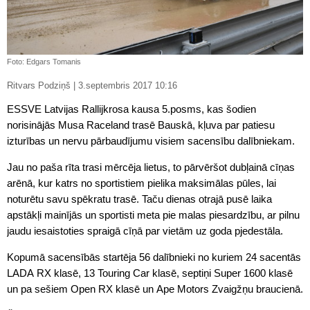
Foto: Edgars Tomanis
Ritvars Podziņš | 3.septembris 2017 10:16
ESSVE Latvijas Rallijkrosa kausa 5.posms, kas šodien
norisinājās Musa Raceland trasē Bauskā, kļuva par patiesu
izturības un nervu pārbaudījumu visiem sacensību dalībniekam.
Jau no paša rīta trasi mērcēja lietus, to pārvēršot dubļainā cīņas
arēnā, kur katrs no sportistiem pielika maksimālas pūles, lai
noturētu savu spēkratu trasē. Taču dienas otrajā pusē laika
apstākļi mainījās un sportisti meta pie malas piesardzību, ar pilnu
jaudu iesaistoties spraigā cīņā par vietām uz goda pjedestāla.
Kopumā sacensībās startēja 56 dalībnieki no kuriem 24 sacentās
LADA RX klasē, 13 Touring Car klasē, septiņi Super 1600 klasē
un pa sešiem Open RX klasē un Ape Motors Zvaigžņu braucienā.