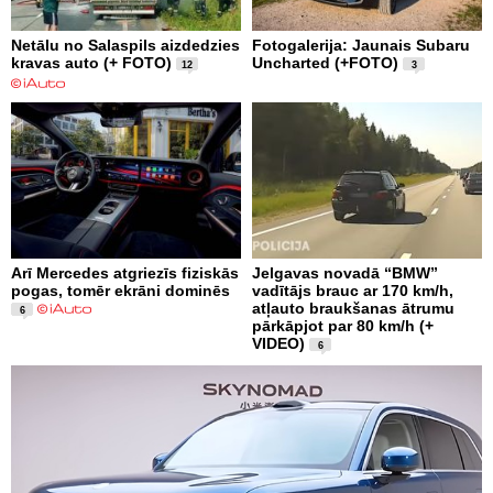
Netālu no Salaspils aizdedzies
Fotogalerija: Jaunais Subaru
kravas auto (+ FOTO)
Uncharted (+FOTO)
12
3
Arī Mercedes atgriezīs fiziskās
Jelgavas novadā “BMW”
pogas, tomēr ekrāni dominēs
vadītājs brauc ar 170 km/h,
atļauto braukšanas ātrumu
6
pārkāpjot par 80 km/h (+
VIDEO)
6