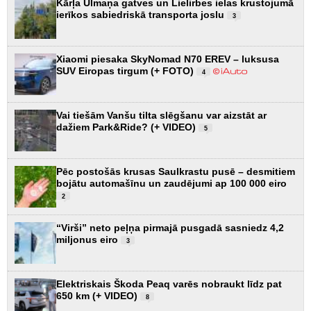
Kārļa Ulmaņa gatves un Lielirbes ielas krustojumā
ierīkos sabiedriskā transporta joslu
3
Xiaomi piesaka SkyNomad N70 EREV – luksusa
SUV Eiropas tirgum (+ FOTO)
4
Vai tiešām Vanšu tilta slēgšanu var aizstāt ar
dažiem Park&Ride? (+ VIDEO)
5
Pēc postošās krusas Saulkrastu pusē – desmitiem
bojātu automašīnu un zaudējumi ap 100 000 eiro
2
“Virši” neto peļņa pirmajā pusgadā sasniedz 4,2
miljonus eiro
3
Elektriskais Škoda Peaq varēs nobraukt līdz pat
650 km (+ VIDEO)
8