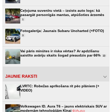
Ceļojuma suvenīru vietā – izsists auto logs: kā
pasargāt personīgās mantas, atpūšoties ārzemēs
1
Fotogalerija: Jaunais Subaru Uncharted (+FOTO)
3
Vai pāris minūtes ir riska vērtas? Ar apdzīšanu
saistīto avāriju skaits šogad pieaudzis par 66%
13
JAUNIE RAKSTI
LVRTC: Robežas aprīkošana rit pēc plāniem (+
VIDEO)
Volkswagen ID. Aura T6 – jauns elektriskais SUV ar
modernām tehnoloģijām Ķīnai