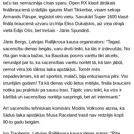
taču tas nemazināja cīņas sparu. Open RX klasē ātrākais
finālbraucienā izrādījās igaunis Mart Tikkerbar, viņam sekoja
Armands Pārupe, iegūstot otro vietu. Savukārt Super 1600 klasē
fināla braucienā uzvaru izcīnīja Eliss Dukaļskis, aiz viņa otrajā
vietā Edijs Ošs, bet trešais - Jānis Spundiņš.
Jānis Bergs, Latvijas Rallijkrosa kausa organizators: “Tagad,
sacensību dienas beigās, varu droši teikt, ka tās ir izdevušās. No
rīta gan māca bažas, ka Bauskas posms varētu tikt atcelts,
nerunājot par to, ka sacensības varētu noritēt tā, kā tam jābūt,
ņemot vēra ļoti sliktos laika apstākļus. Tomēr mēs
nepadevāmies, kā arī sportisti, malači, bija entuziasma pilni. Visi
izturējām godam! Tā kā dienas vidū lietus mitējās, fināla braucieni
notika jau praktiski pa sausu trasi. Tāpēc varu teikt, ka viss ir
kārtībā un sacensības noritēja saspringti, bet arī interesanti.”
Arī sacensību tehniskais komisārs Modris Volksons atzina, ka
šādus laika apstākļus Musa Raceland trasē nav redzējis kopš
80-to gadu beigām.
Ivo Traubergs, Latvijas Rallijkrosa kausa idejas autors: “Rīta