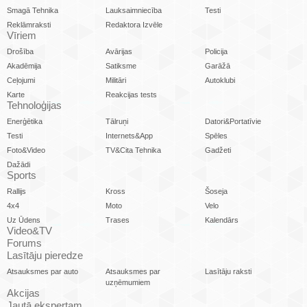
Smagā Tehnika
Lauksaimniecība
Testi
Reklāmraksti
Redaktora Izvēle
Vīriem
Drošība
Avārijas
Policija
Akadēmija
Satiksme
Garāžā
Ceļojumi
Militāri
Autoklubi
Karte
Reakcijas tests
Tehnoloģijas
Enerģētika
Tālruņi
Datori&Portatīvie
Testi
Internets&App
Spēles
Foto&Video
TV&Cita Tehnika
Gadžeti
Dažādi
Sports
Rallijs
Kross
Šoseja
4x4
Moto
Velo
Uz Ūdens
Trases
Kalendārs
Video&TV
Forums
Lasītāju pieredze
Atsauksmes par auto
Atsauksmes par
Lasītāju raksti
uzņēmumiem
Akcijas
Jautā ekspertam