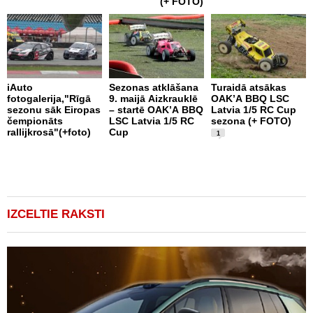
(+ FOTO)
iAuto
Sezonas atklāšana
Turaidā atsākas
M
fotogalerija,"Rīgā
9. maijā Aizkrauklē
OAK’A BBQ LSC
s
sezonu sāk Eiropas
– startē OAK’A BBQ
Latvia 1/5 RC Cup
b
čempionāts
LSC Latvia 1/5 RC
sezona (+ FOTO)
k
rallijkrosā"(+foto)
Cup
1
IZCELTIE RAKSTI