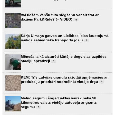
Vai tiešām Vanšu tilta slēgšanu var aizstāt ar
dažiem Park&Ride? (+ VIDEO)
5
Kārļa Ulmaņa gatves un Lielirbes ielas krustojumā
ierīkos sabiedriskā transporta joslu
3
Mēneša laikā aizturēti kārtējie degvielas uzpildes
staciju apzadzēji
1
KEM: Trīs Latvijas granulu ražotāji apņēmušies ar
produkciju prioritāri nodrošināt vietējo tirgu
1
Melno segumu šogad ieklās vairāk nekā 50
kilometros valsts vietējo autoceļu ar grants
segumu
3