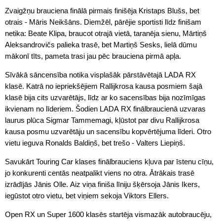
Zvaigžņu brauciena finālā pirmais finišēja Kristaps Blušs, bet
otrais - Māris Neikšāns. Diemžēl, pārējie sportisti līdz finišam
netika: Beate Klipa, braucot otrajā vietā, taranēja sienu, Mārtiņš
Aleksandrovičs palieka trasē, bet Martiņš Sesks, lielā dūmu
mākonī tīts, pameta trasi jau pēc brauciena pirmā apļa.
Sīvākā sāncensība notika visplašāk pārstāvētajā LADA RX
klasē. Katrā no iepriekšējiem Rallijkrosa kausa posmiem šajā
klasē bija cits uzvarētājs, līdz ar ko sacensības bija nozīmīgas
ikvienam no līderiem. Šodien LADA RX finālbraucienā uzvaras
laurus plūca Sigmar Tammemagi, kļūstot par divu Rallijkrosa
kausa posmu uzvarētāju un sacensību kopvērtējuma līderi. Otro
vietu ieguva Ronalds Baldiņš, bet trešo - Valters Liepiņš.
Savukārt Touring Car klases finālbrauciens kļuva par īstenu cīņu,
jo konkurenti centās neatpalikt viens no otra. Ātrākais trasē
izrādījās Jānis Olle. Aiz viņa finiša līniju šķērsoja Jānis Ikers,
iegūstot otro vietu, bet viņiem sekoja Viktors Ellers.
Open RX un Super 1600 klasēs startēja vismazāk autobraucēju,