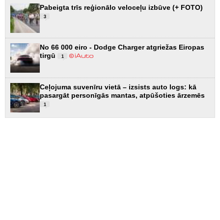
Pabeigta trīs reģionālo veloceļu izbūve (+ FOTO)
3
No 66 000 eiro - Dodge Charger atgriežas Eiropas
tirgū
1
Ceļojuma suvenīru vietā – izsists auto logs: kā
pasargāt personīgās mantas, atpūšoties ārzemēs
1