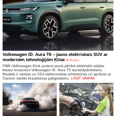
Volkswagen ID. Aura T6 – jauns elektriskais SUV ar
modernām tehnoloģijām Ķīnai
FAW–Volkswagen Ķīnā uzsācis jaunā pilnībā elektriskā vidējās
klases krosovera Volkswagen ID. Aura T6 iepriekšpārdošanu.
Modelis ir veidots uz CEA elektroniskās arhitektūras un aprīkots ar
Carizon viedās braukšanas palīgsistēmu.
LASĪT VAIRĀK