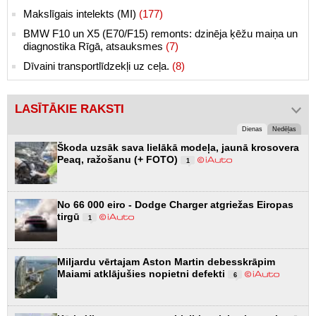
Makslīgais intelekts (MI)
(177)
BMW F10 un X5 (E70/F15) remonts: dzinēja ķēžu maiņa un
diagnostika Rīgā, atsauksmes
(7)
Dīvaini transportlīdzekļi uz ceļa.
(8)
LASĪTĀKIE RAKSTI
Dienas
Nedēļas
Škoda uzsāk sava lielākā modeļa, jaunā krosovera
Peaq, ražošanu (+ FOTO)
1
No 66 000 eiro - Dodge Charger atgriežas Eiropas
tirgū
1
Miljardu vērtajam Aston Martin debesskrāpim
Maiami atklājušies nopietni defekti
6