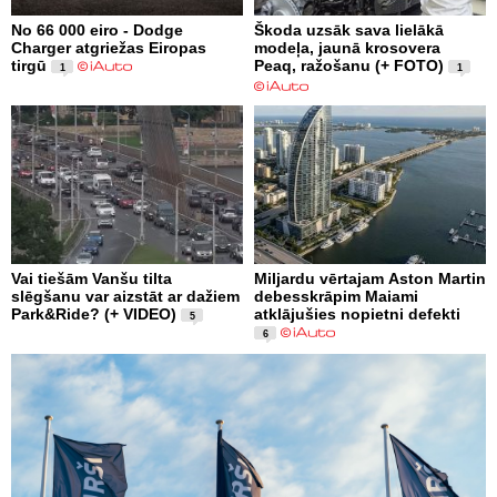
No 66 000 eiro - Dodge
Škoda uzsāk sava lielākā
Charger atgriežas Eiropas
modeļa, jaunā krosovera
tirgū
Peaq, ražošanu (+ FOTO)
1
1
Vai tiešām Vanšu tilta
Miljardu vērtajam Aston Martin
slēgšanu var aizstāt ar dažiem
debesskrāpim Maiami
Park&Ride? (+ VIDEO)
atklājušies nopietni defekti
5
6