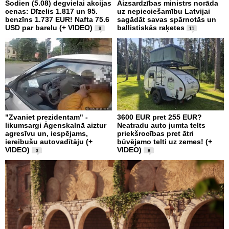
Šodien (5.08) degvielai akcijas
Aizsardzības ministrs norāda
cenas: Dīzelis 1.817 un 95.
uz nepieciešamību Latvijai
benzīns 1.737 EUR! Nafta 75.6
sagādāt savas spārnotās un
USD par barelu (+ VIDEO)
ballistiskās raķetes
9
11
"Zvaniet prezidentam" -
3600 EUR pret 255 EUR?
likumsargi Āgenskalnā aiztur
Neatradu auto jumta telts
agresīvu un, iespējams,
priekšrocības pret ātri
iereibušu autovadītāju (+
būvējamo telti uz zemes! (+
VIDEO)
VIDEO)
3
8