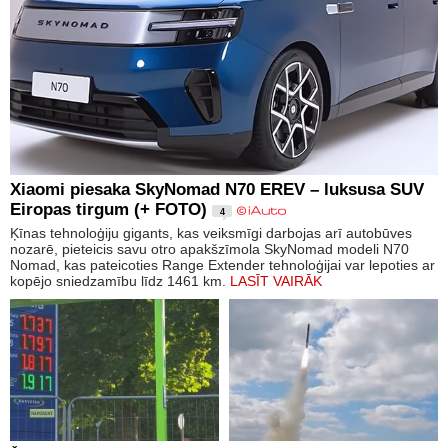
Xiaomi piesaka SkyNomad N70 EREV – luksusa SUV
Eiropas tirgum (+ FOTO)
4
Ķīnas tehnoloģiju gigants, kas veiksmīgi darbojas arī autobūves
nozarē, pieteicis savu otro apakšzīmola SkyNomad modeli N70
Nomad, kas pateicoties Range Extender tehnoloģijai var lepoties ar
kopējo sniedzamību līdz 1461 km.
LASĪT VAIRĀK