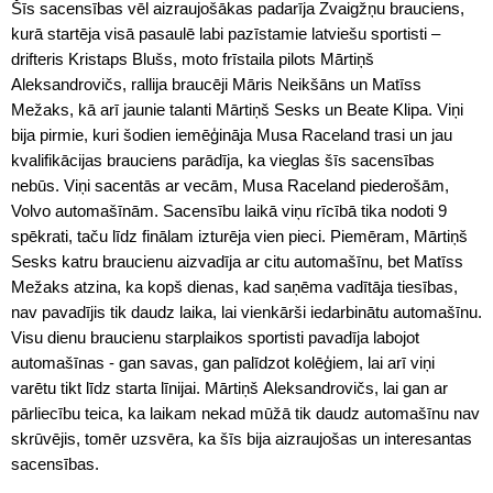
Šīs sacensības vēl aizraujošākas padarīja Zvaigžņu brauciens,
kurā startēja visā pasaulē labi pazīstamie latviešu sportisti –
drifteris Kristaps Blušs, moto frīstaila pilots Mārtiņš
Aleksandrovičs, rallija braucēji Māris Neikšāns un Matīss
Mežaks, kā arī jaunie talanti Mārtiņš Sesks un Beate Klipa. Viņi
bija pirmie, kuri šodien iemēģināja Musa Raceland trasi un jau
kvalifikācijas brauciens parādīja, ka vieglas šīs sacensības
nebūs. Viņi sacentās ar vecām, Musa Raceland piederošām,
Volvo automašīnām. Sacensību laikā viņu rīcībā tika nodoti 9
spēkrati, taču līdz finālam izturēja vien pieci. Piemēram, Mārtiņš
Sesks katru braucienu aizvadīja ar citu automašīnu, bet Matīss
Mežaks atzina, ka kopš dienas, kad saņēma vadītāja tiesības,
nav pavadījis tik daudz laika, lai vienkārši iedarbinātu automašīnu.
Visu dienu braucienu starplaikos sportisti pavadīja labojot
automašīnas - gan savas, gan palīdzot kolēģiem, lai arī viņi
varētu tikt līdz starta līnijai. Mārtiņš Aleksandrovičs, lai gan ar
pārliecību teica, ka laikam nekad mūžā tik daudz automašīnu nav
skrūvējis, tomēr uzsvēra, ka šīs bija aizraujošas un interesantas
sacensības.