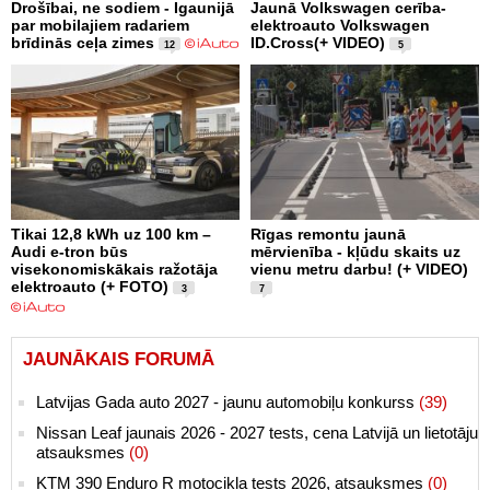
Drošībai, ne sodiem - Igaunijā
Jaunā Volkswagen cerība-
par mobilajiem radariem
elektroauto Volkswagen
brīdinās ceļa zimes
ID.Cross(+ VIDEO)
12
5
Tikai 12,8 kWh uz 100 km –
Rīgas remontu jaunā
Audi e-tron būs
mērvienība - kļūdu skaits uz
visekonomiskākais ražotāja
vienu metru darbu! (+ VIDEO)
elektroauto (+ FOTO)
3
7
JAUNĀKAIS FORUMĀ
Latvijas Gada auto 2027 - jaunu automobiļu konkurss
(39)
Nissan Leaf jaunais 2026 - 2027 tests, cena Latvijā un lietotāju
atsauksmes
(0)
KTM 390 Enduro R motocikla tests 2026, atsauksmes
(0)