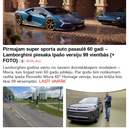
Pirmajam super sporta auto pasaulē 60 gadi –
Lamborghini piesaka īpašo versiju 99 vienībās (+
FOTO)
3
Lamborghini godina vienu no saviem ikoniskākajiem modeļiem –
Miura, kas šogad svin 60 gadu jubileju. Par godu šim notikumam
radīta īpaša Revuelto Miura 60° Homage versija, kuras tirāža būs
tikai 99 eksemplāri.
LASĪT VAIRĀK