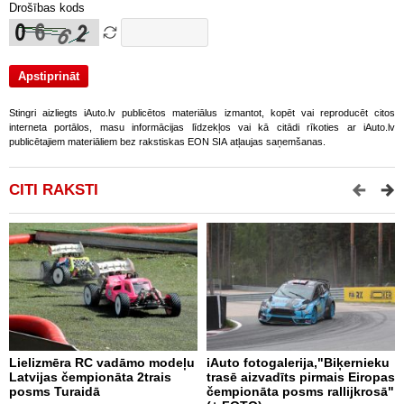
Drošības kods
Stingri aizliegts iAuto.lv publicētos materiālus izmantot, kopēt vai reproducēt citos
interneta portālos, masu informācijas līdzekļos vai kā citādi rīkoties ar iAuto.lv
publicētajiem materiāliem bez rakstiskas EON SIA atļaujas saņemšanas.
CITI RAKSTI
Lielizmēra RC vadāmo modeļu
iAuto fotogalerija,"Biķernieku
D
Latvijas čempionāta 2trais
trasē aizvadīts pirmais Eiropas
V
posms Turaidā
čempionāta posms rallijkrosā"