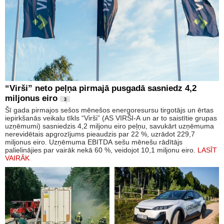
“Virši” neto peļņa pirmajā pusgadā sasniedz 4,2
miljonus eiro
3
Šī gada pirmajos sešos mēnešos energoresursu tirgotājs un ērtas
iepirkšanās veikalu tīkls “Virši” (AS VIRŠI-A un ar to saistītie grupas
uzņēmumi) sasniedzis 4,2 miljonu eiro peļņu, savukārt uzņēmuma
nerevidētais apgrozījums pieaudzis par 22 %, uzrādot 229,7
miljonus eiro. Uzņēmuma EBITDA sešu mēnešu rādītājs
palielinājies par vairāk nekā 60 %, veidojot 10,1 miljonu eiro.
LASĪT
VAIRĀK