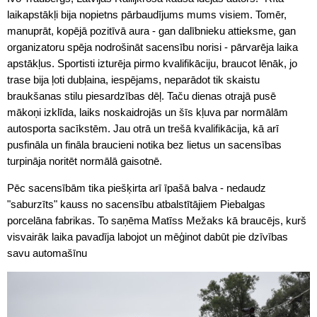
laikapstākļi bija nopietns pārbaudījums mums visiem. Tomēr,
manuprāt, kopējā pozitīvā aura - gan dalībnieku attieksme, gan
organizatoru spēja nodrošināt sacensību norisi - pārvarēja laika
apstākļus. Sportisti izturēja pirmo kvalifikāciju, braucot lēnāk, jo
trase bija ļoti dubļaina, iespējams, neparādot tik skaistu
braukšanas stilu piesardzības dēļ. Taču dienas otrajā pusē
mākoņi izklīda, laiks noskaidrojās un šīs kļuva par normālām
autosporta sacīkstēm. Jau otrā un trešā kvalifikācija, kā arī
pusfināla un fināla braucieni notika bez lietus un sacensības
turpināja noritēt normālā gaisotnē.
Pēc sacensībām tika piešķirta arī īpašā balva - nedaudz
"saburzīts" kauss no sacensību atbalstītājiem Piebalgas
porcelāna fabrikas. To saņēma Matīss Mežaks kā braucējs, kurš
visvairāk laika pavadīja labojot un mēģinot dabūt pie dzīvības
savu automašīnu