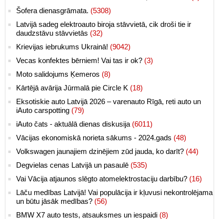
Šofera dienasgrāmata.
(5308)
Latvijā sadeg elektroauto biroja stāvvietā, cik droši tie ir
daudzstāvu stāvvietās
(32)
Krievijas iebrukums Ukrainā!
(9042)
Vecas konfektes bērniem! Vai tas ir ok?
(3)
Moto salidojums Ķemeros
(8)
Kārtējā avārija Jūrmalā pie Circle K
(18)
Eksotiskie auto Latvijā 2026 – varenauto Rīgā, reti auto un
iAuto carspotting
(79)
iAuto čats - aktuālā dienas diskusija
(6011)
Vācijas ekonomiskā norieta sākums - 2024.gads
(48)
Volkswagen jaunajiem dzinējiem zūd jauda, ko darīt?
(44)
Degvielas cenas Latvijā un pasaulē
(535)
Vai Vācija atjaunos slēgto atomelektrostaciju darbību?
(16)
Lāču medības Latvijā! Vai populācija ir kļuvusi nekontrolējama
un būtu jāsāk medības?
(56)
BMW X7 auto tests, atsauksmes un iespaidi
(8)