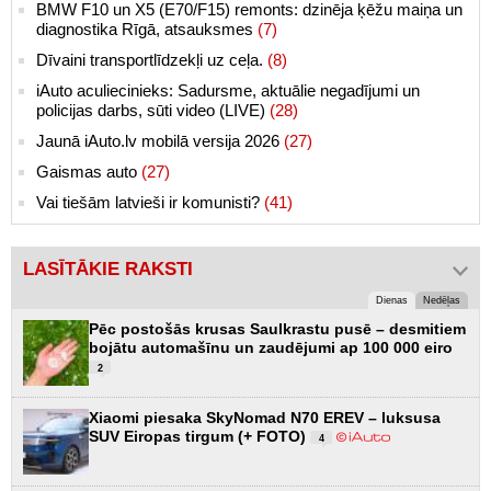
BMW F10 un X5 (E70/F15) remonts: dzinēja ķēžu maiņa un
diagnostika Rīgā, atsauksmes
(7)
Dīvaini transportlīdzekļi uz ceļa.
(8)
iAuto aculiecinieks: Sadursme, aktuālie negadījumi un
policijas darbs, sūti video (LIVE)
(28)
Jaunā iAuto.lv mobilā versija 2026
(27)
Gaismas auto
(27)
Vai tiešām latvieši ir komunisti?
(41)
LASĪTĀKIE RAKSTI
Dienas
Nedēļas
Pēc postošās krusas Saulkrastu pusē – desmitiem
bojātu automašīnu un zaudējumi ap 100 000 eiro
2
Xiaomi piesaka SkyNomad N70 EREV – luksusa
SUV Eiropas tirgum (+ FOTO)
4