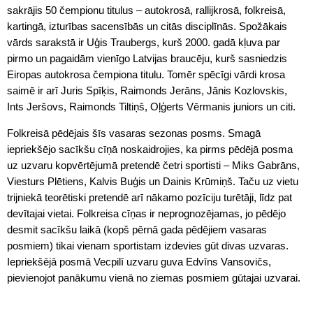
sakrājis 50 čempionu titulus – autokrosā, rallijkrosā, folkreisā,
kartingā, izturības sacensībās un citās disciplīnās. Spožākais
vārds sarakstā ir Uģis Traubergs, kurš 2000. gadā kļuva par
pirmo un pagaidām vienīgo Latvijas braucēju, kurš sasniedzis
Eiropas autokrosa čempiona titulu. Tomēr spēcīgi vārdi krosa
saimē ir arī Juris Spīķis, Raimonds Jerāns, Jānis Kozlovskis,
Ints Jeršovs, Raimonds Tiltiņš, Oļģerts Vērmanis juniors un citi.
Folkreisā pēdējais šīs vasaras sezonas posms. Smagā
iepriekšējo sacīkšu cīņā noskaidrojies, ka pirms pēdējā posma
uz uzvaru kopvērtējumā pretendē četri sportisti – Miks Gabrāns,
Viesturs Plētiens, Kalvis Buģis un Dainis Krūmiņš. Taču uz vietu
trijniekā teorētiski pretendē arī nākamo pozīciju turētāji, līdz pat
devītajai vietai. Folkreisa cīņas ir neprognozējamas, jo pēdējo
desmit sacīkšu laikā (kopš pērnā gada pēdējiem vasaras
posmiem) tikai vienam sportistam izdevies gūt divas uzvaras.
Iepriekšējā posmā Vecpilī uzvaru guva Edvīns Vansovičs,
pievienojot panākumu vienā no ziemas posmiem gūtajai uzvarai.