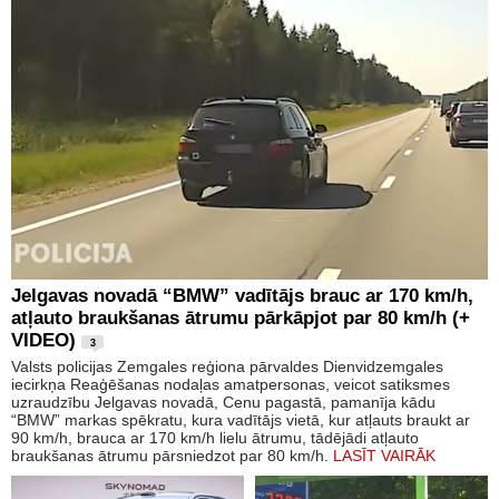
Jelgavas novadā “BMW” vadītājs brauc ar 170 km/h,
atļauto braukšanas ātrumu pārkāpjot par 80 km/h (+
VIDEO)
3
Valsts policijas Zemgales reģiona pārvaldes Dienvidzemgales
iecirkņa Reaģēšanas nodaļas amatpersonas, veicot satiksmes
uzraudzību Jelgavas novadā, Cenu pagastā, pamanīja kādu
“BMW” markas spēkratu, kura vadītājs vietā, kur atļauts braukt ar
90 km/h, brauca ar 170 km/h lielu ātrumu, tādējādi atļauto
braukšanas ātrumu pārsniedzot par 80 km/h.
LASĪT VAIRĀK