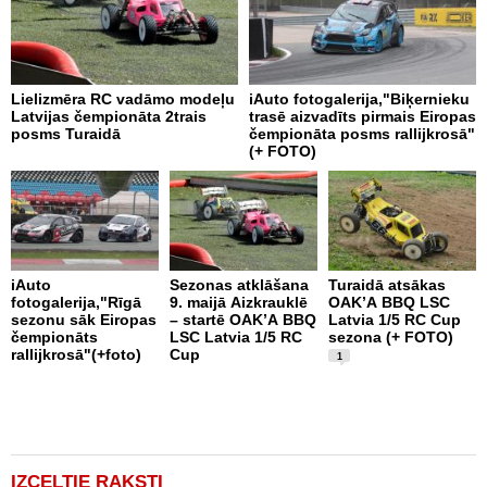
Lielizmēra RC vadāmo modeļu
iAuto fotogalerija,"Biķernieku
D
Latvijas čempionāta 2trais
trasē aizvadīts pirmais Eiropas
V
posms Turaidā
čempionāta posms rallijkrosā"
(+ FOTO)
iAuto
Sezonas atklāšana
Turaidā atsākas
M
fotogalerija,"Rīgā
9. maijā Aizkrauklē
OAK’A BBQ LSC
s
sezonu sāk Eiropas
– startē OAK’A BBQ
Latvia 1/5 RC Cup
b
čempionāts
LSC Latvia 1/5 RC
sezona (+ FOTO)
k
rallijkrosā"(+foto)
Cup
1
IZCELTIE RAKSTI