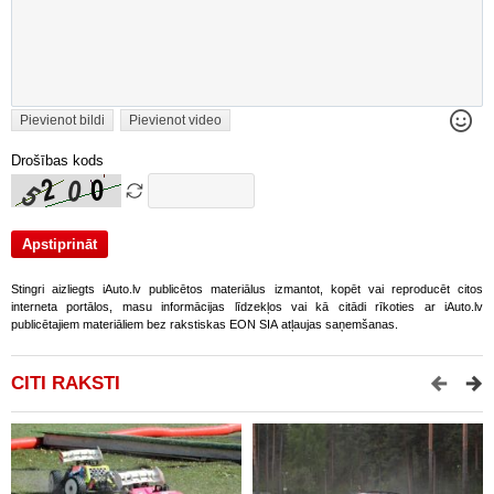
Pievienot bildi
Pievienot video
Drošības kods
Stingri aizliegts iAuto.lv publicētos materiālus izmantot, kopēt vai reproducēt citos
interneta portālos, masu informācijas līdzekļos vai kā citādi rīkoties ar iAuto.lv
publicētajiem materiāliem bez rakstiskas EON SIA atļaujas saņemšanas.
CITI RAKSTI