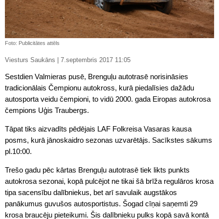
Foto: Publicitātes attēls
Viesturs Saukāns | 7.septembris 2017 11:05
Sestdien Valmieras pusē, Brenguļu autotrasē norisināsies
tradicionālais Čempionu autokross, kurā piedalīsies dažādu
autosporta veidu čempioni, to vidū 2000. gada Eiropas autokrosa
čempions Uģis Traubergs.
Tāpat tiks aizvadīts pēdējais LAF Folkreisa Vasaras kausa
posms, kurā jānoskaidro sezonas uzvarētājs. Sacīkstes sākums
pl.10:00.
Trešo gadu pēc kārtas Brenguļu autotrasē tiek likts punkts
autokrosa sezonai, kopā pulcējot ne tikai šā brīža regulāros krosa
tipa sacensību dalībniekus, bet arī savulaik augstākos
panākumus guvušos autosportistus. Šogad cīņai saņemti 29
krosa braucēju pieteikumi. Šis dalībnieku pulks kopā savā kontā