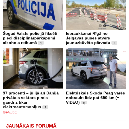
Šogad Valsts policijā fiksēti
Iebraukšanai Rīgā no
pieci disciplinārpārkāpumi
Jelgavas puses atvērs
alkohola reibumā
jaunuzbūvēto pārvadu
1
6
97 procenti – jūlijā arī Dānijā
Elektriskais Škoda Peaq varēs
privātais sektors pircis
nobraukt līdz pat 650 km (+
gandrīz tikai
VIDEO)
8
elektroautomobiļus
2
JAUNĀKAIS FORUMĀ