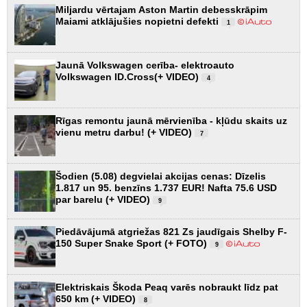
Miljardu vērtajam Aston Martin debesskrāpim
Maiami atklājušies nopietni defekti
1
Jaunā Volkswagen cerība- elektroauto
Volkswagen ID.Cross(+ VIDEO)
4
Rīgas remontu jaunā mērvienība - kļūdu skaits uz
vienu metru darbu! (+ VIDEO)
7
Šodien (5.08) degvielai akcijas cenas: Dīzelis
1.817 un 95. benzīns 1.737 EUR! Nafta 75.6 USD
par barelu (+ VIDEO)
9
Piedāvājumā atgriežas 821 Zs jaudīgais Shelby F-
150 Super Snake Sport (+ FOTO)
9
Elektriskais Škoda Peaq varēs nobraukt līdz pat
650 km (+ VIDEO)
8