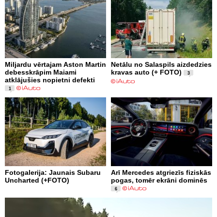
Miljardu vērtajam Aston Martin
Netālu no Salaspils aizdedzies
debesskrāpim Maiami
kravas auto (+ FOTO)
3
atklājušies nopietni defekti
1
Fotogalerija: Jaunais Subaru
Arī Mercedes atgriezīs fiziskās
Uncharted (+FOTO)
pogas, tomēr ekrāni dominēs
6