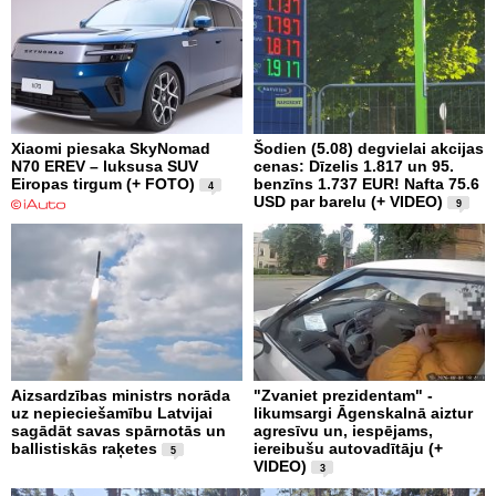
Xiaomi piesaka SkyNomad
Šodien (5.08) degvielai akcijas
N70 EREV – luksusa SUV
cenas: Dīzelis 1.817 un 95.
Eiropas tirgum (+ FOTO)
benzīns 1.737 EUR! Nafta 75.6
4
USD par barelu (+ VIDEO)
9
Aizsardzības ministrs norāda
"Zvaniet prezidentam" -
uz nepieciešamību Latvijai
likumsargi Āgenskalnā aiztur
sagādāt savas spārnotās un
agresīvu un, iespējams,
ballistiskās raķetes
iereibušu autovadītāju (+
5
VIDEO)
3