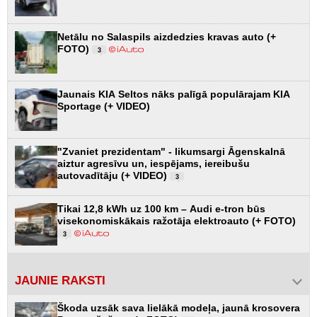
Netālu no Salaspils aizdedzies kravas auto (+
FOTO)
3
Jaunais KIA Seltos nāks palīgā populārajam KIA
Sportage (+ VIDEO)
"Zvaniet prezidentam" - likumsargi Āgenskalnā
aiztur agresīvu un, iespējams, iereibušu
autovadītāju (+ VIDEO)
3
Tikai 12,8 kWh uz 100 km – Audi e-tron būs
visekonomiskākais ražotāja elektroauto (+ FOTO)
3
JAUNIE RAKSTI
Škoda uzsāk sava lielākā modeļa, jaunā krosovera