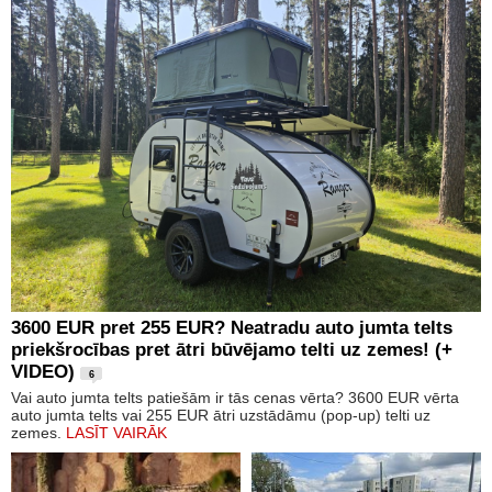
3600 EUR pret 255 EUR? Neatradu auto jumta telts
priekšrocības pret ātri būvējamo telti uz zemes! (+
VIDEO)
6
Vai auto jumta telts patiešām ir tās cenas vērta? 3600 EUR vērta
auto jumta telts vai 255 EUR ātri uzstādāmu (pop-up) telti uz
zemes.
LASĪT VAIRĀK