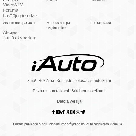
Uz Ūdens
Trases
Kalendārs
Video&TV
Forums
Lasītāju pieredze
Atsauksmes par auto
Atsauksmes par
Lasītāju raksti
uzņēmumiem
Akcijas
Jautā ekspertam
Ziņo!
Reklāma
Kontakti
Lietošanas noteikumi
Privātuma noteikumi
Sīkdatņu noteikumi
Datora versija
Portālā publicētie autoru viedokļi var atšķirties no iAuto redakcijas viedokļa.