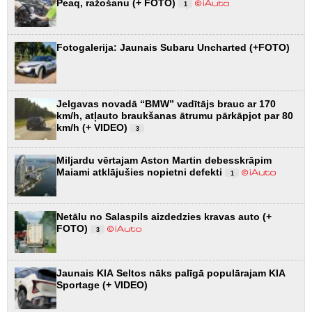
Peaq, ražošanu (+ FOTO)
1
Fotogalerija: Jaunais Subaru Uncharted (+FOTO)
Jelgavas novadā “BMW” vadītājs brauc ar 170
km/h, atļauto braukšanas ātrumu pārkāpjot par 80
km/h (+ VIDEO)
3
Miljardu vērtajam Aston Martin debesskrāpim
Maiami atklājušies nopietni defekti
1
Netālu no Salaspils aizdedzies kravas auto (+
FOTO)
3
Jaunais KIA Seltos nāks palīgā populārajam KIA
Sportage (+ VIDEO)