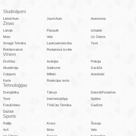
Sludinājumi
Lietoti Auto
Jauni Auto
Autonoma
Ziņas
Latvijā
Pasaulē
Izklaide
Moto
Velo
Uz Ūdens
Smagā Tehnika
Lauksaimniecība
Testi
Reklāmraksti
Redaktora Izvēle
Vīriem
Drošība
Avārijas
Policija
Akadēmija
Satiksme
Garāžā
Ceļojumi
Militāri
Autoklubi
Karte
Reakcijas tests
Tehnoloģijas
Enerģētika
Tālruņi
Datori&Portatīvie
Testi
Internets&App
Spēles
Foto&Video
TV&Cita Tehnika
Gadžeti
Dažādi
Sports
Rallijs
Kross
Šoseja
4x4
Moto
Velo