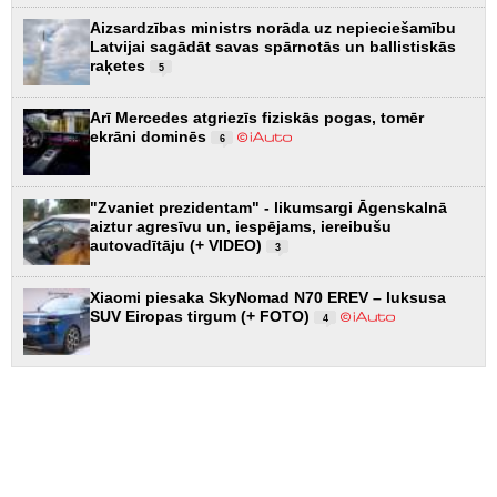
Aizsardzības ministrs norāda uz nepieciešamību
Latvijai sagādāt savas spārnotās un ballistiskās
raķetes
5
Arī Mercedes atgriezīs fiziskās pogas, tomēr
ekrāni dominēs
6
"Zvaniet prezidentam" - likumsargi Āgenskalnā
aiztur agresīvu un, iespējams, iereibušu
autovadītāju (+ VIDEO)
3
Xiaomi piesaka SkyNomad N70 EREV – luksusa
SUV Eiropas tirgum (+ FOTO)
4