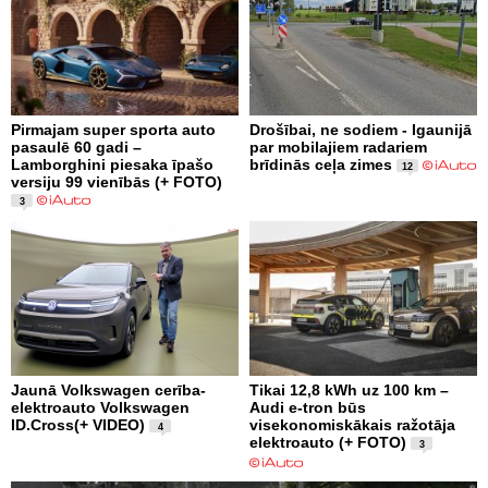
Pirmajam super sporta auto
Drošībai, ne sodiem - Igaunijā
pasaulē 60 gadi –
par mobilajiem radariem
Lamborghini piesaka īpašo
brīdinās ceļa zimes
12
versiju 99 vienībās (+ FOTO)
3
Jaunā Volkswagen cerība-
Tikai 12,8 kWh uz 100 km –
elektroauto Volkswagen
Audi e-tron būs
ID.Cross(+ VIDEO)
visekonomiskākais ražotāja
4
elektroauto (+ FOTO)
3