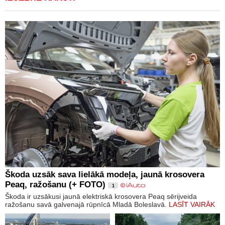
Škoda uzsāk sava lielākā modeļa, jaunā krosovera
Peaq, ražošanu (+ FOTO)
1
Škoda ir uzsākusi jaunā elektriskā krosovera Peaq sērijveida
ražošanu savā galvenajā rūpnīcā Mladā Boleslavā.
LASĪT VAIRĀK