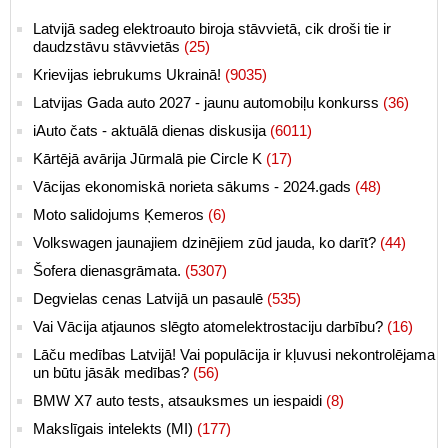
Latvijā sadeg elektroauto biroja stāvvietā, cik droši tie ir
daudzstāvu stāvvietās
(25)
Krievijas iebrukums Ukrainā!
(9035)
Latvijas Gada auto 2027 - jaunu automobiļu konkurss
(36)
iAuto čats - aktuālā dienas diskusija
(6011)
Kārtējā avārija Jūrmalā pie Circle K
(17)
Vācijas ekonomiskā norieta sākums - 2024.gads
(48)
Moto salidojums Ķemeros
(6)
Volkswagen jaunajiem dzinējiem zūd jauda, ko darīt?
(44)
Šofera dienasgrāmata.
(5307)
Degvielas cenas Latvijā un pasaulē
(535)
Vai Vācija atjaunos slēgto atomelektrostaciju darbību?
(16)
Lāču medības Latvijā! Vai populācija ir kļuvusi nekontrolējama
un būtu jāsāk medības?
(56)
BMW X7 auto tests, atsauksmes un iespaidi
(8)
Makslīgais intelekts (MI)
(177)