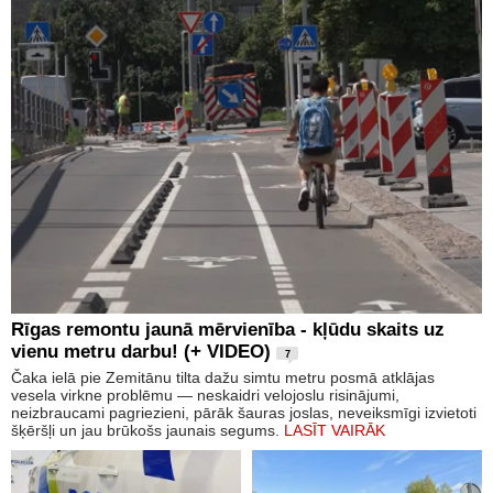
Rīgas remontu jaunā mērvienība - kļūdu skaits uz
vienu metru darbu! (+ VIDEO)
7
Čaka ielā pie Zemitānu tilta dažu simtu metru posmā atklājas
vesela virkne problēmu — neskaidri velojoslu risinājumi,
neizbraucami pagriezieni, pārāk šauras joslas, neveiksmīgi izvietoti
šķēršļi un jau brūkošs jaunais segums.
LASĪT VAIRĀK