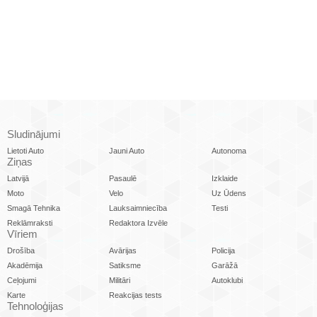
Sludinājumi
Lietoti Auto
Jauni Auto
Autonoma
Ziņas
Latvijā
Pasaulē
Izklaide
Moto
Velo
Uz Ūdens
Smagā Tehnika
Lauksaimniecība
Testi
Reklāmraksti
Redaktora Izvēle
Vīriem
Drošība
Avārijas
Policija
Akadēmija
Satiksme
Garāžā
Ceļojumi
Militāri
Autoklubi
Karte
Reakcijas tests
Tehnoloģijas