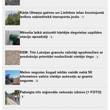
Kārļa Ulmaņa gatves un Lielirbes ielas krustojumā
ierīkos sabiedriskā transporta joslu
7
Mēneša laikā aizturēti kārtējie degvielas uzpildes
staciju apzadzēji
1
KEM: Trīs Latvijas granulu ražotāji apņēmušies ar
produkciju prioritāri nodrošināt vietējo tirgu
1
Melno segumu šogad ieklās vairāk nekā 50
kilometros valsts vietējo autoceļu ar grants
segumu
5
Pabeigta trīs reģionālo veloceļu izbūve (+ FOTO)
5