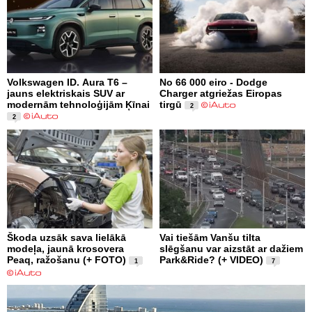
Volkswagen ID. Aura T6 –
No 66 000 eiro - Dodge
jauns elektriskais SUV ar
Charger atgriežas Eiropas
modernām tehnoloģijām Ķīnai
tirgū
2
2
Škoda uzsāk sava lielākā
Vai tiešām Vanšu tilta
modeļa, jaunā krosovera
slēgšanu var aizstāt ar dažiem
Peaq, ražošanu (+ FOTO)
Park&Ride? (+ VIDEO)
1
7