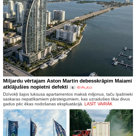
Miljardu vērtajam Aston Martin debesskrāpim Maiami
atklājušies nopietni defekti
6
Dzīvokļi šajos luksusa apartamentos maksā miljonus, taču īpašnieki
saskaras nepatīkamiem pārsteigumiem, kas uzradušies tikai divus
gadus pēc ēkas nodošanas ekspluatācijā.
LASĪT VAIRĀK