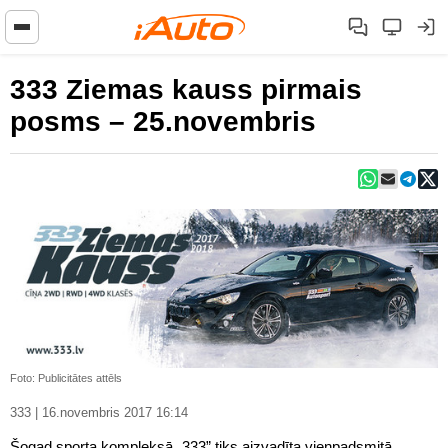
333 Ziemas kauss pirmais
posms – 25.novembris
Foto: Publicitātes attēls
333 | 16.novembris 2017 16:14
Šogad sporta kompleksā „333” tiks aizvadīta vienpadsmitā