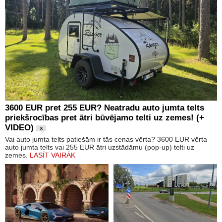
3600 EUR pret 255 EUR? Neatradu auto jumta telts
priekšrocības pret ātri būvējamo telti uz zemes! (+
VIDEO)
8
Vai auto jumta telts patiešām ir tās cenas vērta? 3600 EUR vērta
auto jumta telts vai 255 EUR ātri uzstādāmu (pop-up) telti uz
zemes.
LASĪT VAIRĀK