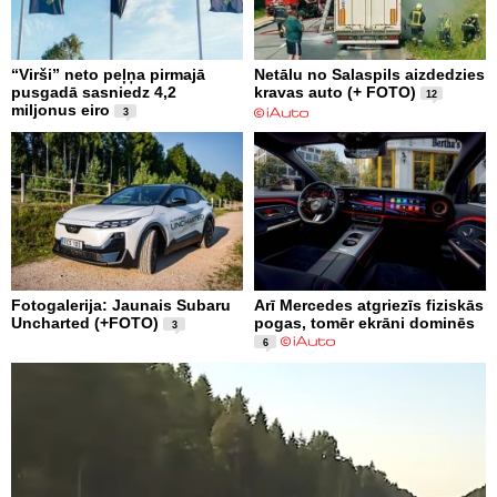
“Virši” neto peļņa pirmajā
Netālu no Salaspils aizdedzies
pusgadā sasniedz 4,2
kravas auto (+ FOTO)
12
miljonus eiro
3
Fotogalerija: Jaunais Subaru
Arī Mercedes atgriezīs fiziskās
Uncharted (+FOTO)
pogas, tomēr ekrāni dominēs
3
6