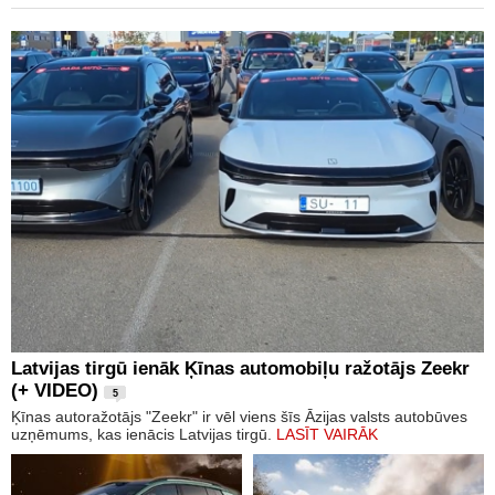
Latvijas tirgū ienāk Ķīnas automobiļu ražotājs Zeekr
(+ VIDEO)
5
Ķīnas autoražotājs "Zeekr" ir vēl viens šīs Āzijas valsts autobūves
uzņēmums, kas ienācis Latvijas tirgū.
LASĪT VAIRĀK