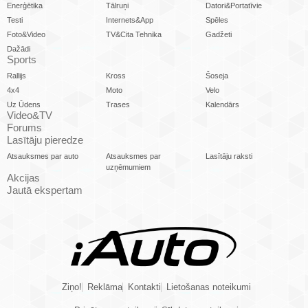
Enerģētika
Tālruņi
Datori&Portatīvie
Testi
Internets&App
Spēles
Foto&Video
TV&Cita Tehnika
Gadžeti
Dažādi
Sports
Rallijs
Kross
Šoseja
4x4
Moto
Velo
Uz Ūdens
Trases
Kalendārs
Video&TV
Forums
Lasītāju pieredze
Atsauksmes par auto
Atsauksmes par
Lasītāju raksti
uzņēmumiem
Akcijas
Jautā ekspertam
Ziņo!
Reklāma
Kontakti
Lietošanas noteikumi