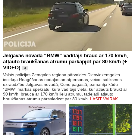
Jelgavas novadā “BMW” vadītājs brauc ar 170 km/h,
atļauto braukšanas ātrumu pārkāpjot par 80 km/h (+
VIDEO)
6
Valsts policijas Zemgales reģiona pārvaldes Dienvidzemgales
iecirkņa Reaģēšanas nodaļas amatpersonas, veicot satiksmes
uzraudzību Jelgavas novadā, Cenu pagastā, pamanīja kādu
“BMW” markas spēkratu, kura vadītājs vietā, kur atļauts braukt ar
90 km/h, brauca ar 170 km/h lielu ātrumu, tādējādi atļauto
braukšanas ātrumu pārsniedzot par 80 km/h.
LASĪT VAIRĀK