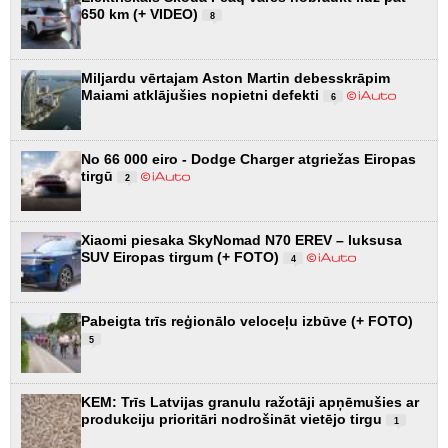
650 km (+ VIDEO)
8
Miljardu vērtajam Aston Martin debesskrāpim
Maiami atklājušies nopietni defekti
6
No 66 000 eiro - Dodge Charger atgriežas Eiropas
tirgū
2
Xiaomi piesaka SkyNomad N70 EREV – luksusa
SUV Eiropas tirgum (+ FOTO)
4
Pabeigta trīs reģionālo veloceļu izbūve (+ FOTO)
5
KEM: Trīs Latvijas granulu ražotāji apņēmušies ar
produkciju prioritāri nodrošināt vietējo tirgu
1