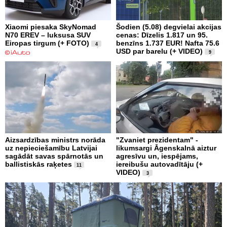
Xiaomi piesaka SkyNomad
Šodien (5.08) degvielai akcijas
N70 EREV – luksusa SUV
cenas: Dīzelis 1.817 un 95.
Eiropas tirgum (+ FOTO)
benzīns 1.737 EUR! Nafta 75.6
4
USD par barelu (+ VIDEO)
9
Aizsardzības ministrs norāda
"Zvaniet prezidentam" -
uz nepieciešamību Latvijai
likumsargi Āgenskalnā aiztur
sagādāt savas spārnotās un
agresīvu un, iespējams,
ballistiskās raķetes
iereibušu autovadītāju (+
11
VIDEO)
3