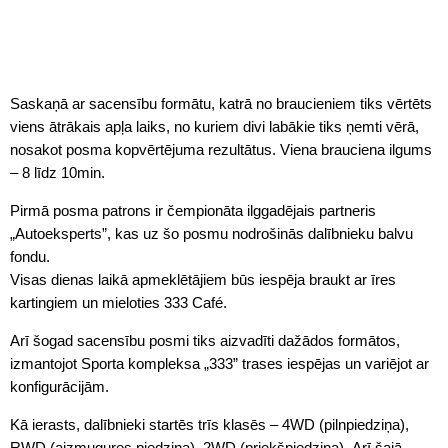
Saskaņā ar sacensību formātu, katrā no braucieniem tiks vērtēts
viens ātrākais apļa laiks, no kuriem divi labākie tiks ņemti vērā,
nosakot posma kopvērtējuma rezultātus. Viena brauciena ilgums
– 8 līdz 10min.
Pirmā posma patrons ir čempionāta ilggadējais partneris
„Autoeksperts”, kas uz šo posmu nodrošinās dalībnieku balvu
fondu.
Visas dienas laikā apmeklētājiem būs iespēja braukt ar īres
kartingiem un mieloties 333 Café.
Arī šogad sacensību posmi tiks aizvadīti dažādos formātos,
izmantojot Sporta kompleksa „333” trases iespējas un variējot ar
konfigurācijām.
Kā ierasts, dalībnieki startēs trīs klasēs – 4WD (pilnpiedziņa),
RWD (aizmugures piedziņa), 2WD (priekšpiedziņa). Arī šajā