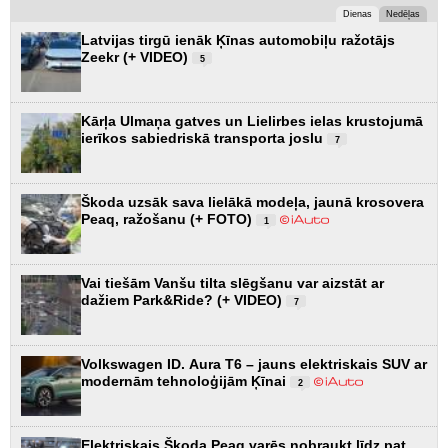
Dienas
Nedēļas
Latvijas tirgū ienāk Ķīnas automobiļu ražotājs
Zeekr (+ VIDEO)
5
Kārļa Ulmaņa gatves un Lielirbes ielas krustojumā
ierīkos sabiedriskā transporta joslu
7
Škoda uzsāk sava lielākā modeļa, jaunā krosovera
Peaq, ražošanu (+ FOTO)
1
Vai tiešām Vanšu tilta slēgšanu var aizstāt ar
dažiem Park&Ride? (+ VIDEO)
7
Volkswagen ID. Aura T6 – jauns elektriskais SUV ar
modernām tehnoloģijām Ķīnai
2
Elektriskais Škoda Peaq varēs nobraukt līdz pat