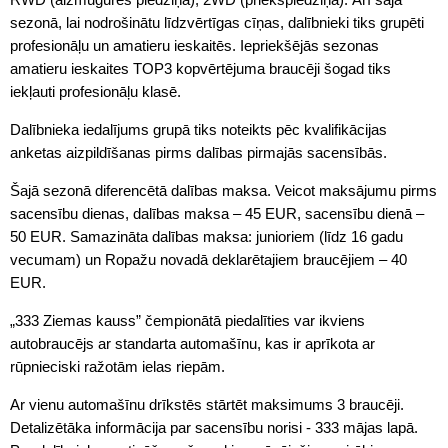
sezonā, lai nodrošinātu līdzvērtīgas cīņas, dalībnieki tiks grupēti
profesionāļu un amatieru ieskaitēs. Iepriekšējās sezonas
amatieru ieskaites TOP3 kopvērtējuma braucēji šogad tiks
iekļauti profesionāļu klasē.
Dalībnieka iedalījums grupā tiks noteikts pēc kvalifikācijas
anketas aizpildīšanas pirms dalības pirmajās sacensībās.
Šajā sezonā diferencētā dalības maksa. Veicot maksājumu pirms
sacensību dienas, dalības maksa – 45 EUR, sacensību dienā –
50 EUR. Samazināta dalības maksa: junioriem (līdz 16 gadu
vecumam) un Ropažu novadā deklarētajiem braucējiem – 40
EUR.
„333 Ziemas kauss” čempionātā piedalīties var ikviens
autobraucējs ar standarta automašīnu, kas ir aprīkota ar
rūpnieciski ražotām ielas riepām.
Ar vienu automašīnu drīkstēs stārtēt maksimums 3 braucēji.
Detalizētāka informācija par sacensību norisi - 333 mājas lapā.