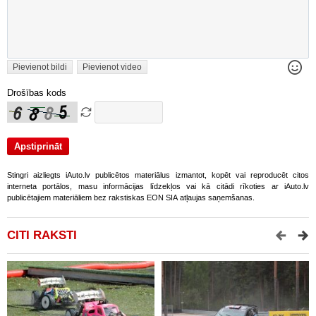
Pievienot bildi
Pievienot video
Drošības kods
Stingri aizliegts iAuto.lv publicētos materiālus izmantot, kopēt vai reproducēt citos
interneta portālos, masu informācijas līdzekļos vai kā citādi rīkoties ar iAuto.lv
publicētajiem materiāliem bez rakstiskas EON SIA atļaujas saņemšanas.
CITI RAKSTI