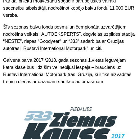
Par dalībnieku motivēšanu šogad ir parūpējušies vairāki
sacensību atbalstītāji, nodrošinot kopējo balvu fondu 11 000 EUR
vērtībā.
Šīs sezonas balvu fondu posmu un čempionāta uzvarētājiem
nodrošina veikals "AUTOEKSPERTS", degvielas uzpildes stacija
“NESTE”, riepas “Goodyear” un “333” sadarbībā ar Gruzijas
autotrasi “Rustavi International Motorpark” un citi.
Galvenā balva 2017./2018. gada sezonas 1.vietas ieguvējam
katrā klasē būs līdz šim vēl nebijusi iespēja – brauciens uz
Rustavi International Motorpark trasi Gruzijā, kur tiks aizvadītas
treniņu dienas ar dažādām sacīkšu automašīnām.