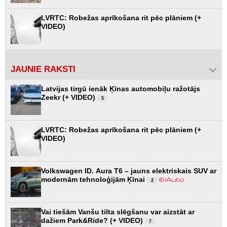
LVRTC: Robežas aprīkošana rit pēc plāniem (+
VIDEO)
JAUNIE RAKSTI
Latvijas tirgū ienāk Ķīnas automobiļu ražotājs
Zeekr (+ VIDEO)
5
LVRTC: Robežas aprīkošana rit pēc plāniem (+
VIDEO)
Volkswagen ID. Aura T6 – jauns elektriskais SUV ar
modernām tehnoloģijām Ķīnai
2
Vai tiešām Vanšu tilta slēgšanu var aizstāt ar
dažiem Park&Ride? (+ VIDEO)
7