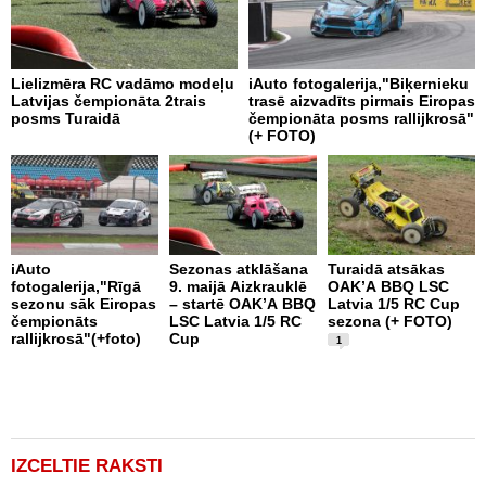
Lielizmēra RC vadāmo modeļu
iAuto fotogalerija,"Biķernieku
D
Latvijas čempionāta 2trais
trasē aizvadīts pirmais Eiropas
V
posms Turaidā
čempionāta posms rallijkrosā"
(+ FOTO)
iAuto
Sezonas atklāšana
Turaidā atsākas
M
fotogalerija,"Rīgā
9. maijā Aizkrauklē
OAK’A BBQ LSC
s
sezonu sāk Eiropas
– startē OAK’A BBQ
Latvia 1/5 RC Cup
b
čempionāts
LSC Latvia 1/5 RC
sezona (+ FOTO)
k
rallijkrosā"(+foto)
Cup
1
IZCELTIE RAKSTI