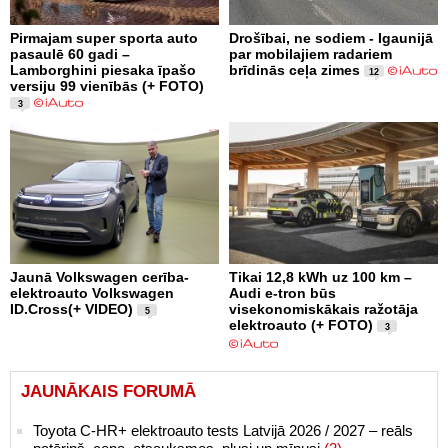
Pirmajam super sporta auto
Drošībai, ne sodiem - Igaunijā
pasaulē 60 gadi –
par mobilajiem radariem
Lamborghini piesaka īpašo
brīdinās ceļa zimes
12
versiju 99 vienībās (+ FOTO)
3
Jaunā Volkswagen cerība-
Tikai 12,8 kWh uz 100 km –
elektroauto Volkswagen
Audi e-tron būs
ID.Cross(+ VIDEO)
visekonomiskākais ražotāja
5
elektroauto (+ FOTO)
3
JAUNĀKAIS FORUMĀ
Toyota C-HR+ elektroauto tests Latvijā 2026 / 2027 – reāls