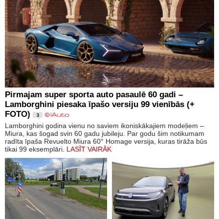
Pirmajam super sporta auto pasaulē 60 gadi –
Lamborghini piesaka īpašo versiju 99 vienībās (+
FOTO)
3
Lamborghini godina vienu no saviem ikoniskākajiem modeļiem –
Miura, kas šogad svin 60 gadu jubileju. Par godu šim notikumam
radīta īpaša Revuelto Miura 60° Homage versija, kuras tirāža būs
tikai 99 eksemplāri.
LASĪT VAIRĀK