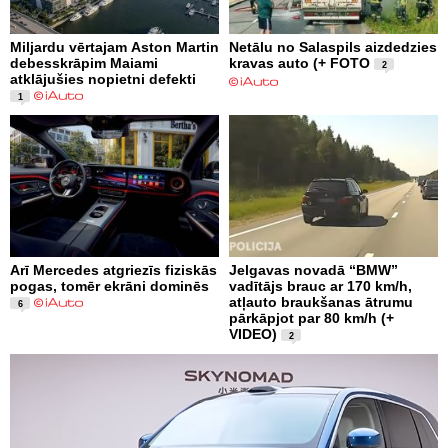
Miljardu vērtajam Aston Martin
Netālu no Salaspils aizdedzies
debesskrāpim Maiami
kravas auto (+ FOTO
2
atklājušies nopietni defekti
1
Arī Mercedes atgriezīs fiziskās
Jelgavas novadā “BMW”
pogas, tomēr ekrāni dominēs
vadītājs brauc ar 170 km/h,
atļauto braukšanas ātrumu
6
pārkāpjot par 80 km/h (+
VIDEO)
2