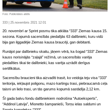
Foto: Publicitātes attēls
333 | 25.novembris 2021 12:01
20. novembrī ar Sprint posmu tika atklāta “333” Ziemas kausa 15.
sezona. Kopumā sacensībās piedalījās 63 dalībnieki, kuru vidū
bija gan ilggadējie Ziemas kausa braucēji, gan debitanti.
Runājot par dalībnieku skaitu, jāņem vērā, ka šogad “333” Ziemas
kauss norisinājās “zaļajā” režīmā, un sacensībās varēja
piedalīties tikai tie dalībnieki, kas varēja uzrādīt derīgus
sertifikātus.
Sacensību braucieni tika aizvadīti trasē, ko veidoja teju visa “333”
teritorija, iekļaujot poligonu, mazo kartingu trasi, piebraucamā ceļa
taisni un lielo trasi, un tās garums kopumā sastādīja 2,12 km.
Šī gada balvu fondu dalībniekiem nodrošina “Autoeksperts”,
“Addinol Latvija”, Mionetto šampanieši, Torņu ielas saldumi un
Sporta komplekss “333”.