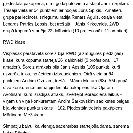
pjedestāla pakāpiena, otro godalgoto vietu atstājot Jānim Spīķim.
Trešajā vietā ar 94 punktiem ierindojās Juris Spīķis. Amatieru
grupā pārliecinošu sniegumu rādīja Renārs Agulis, otrajā vietā
Lenards Patriks Lepsis, bet trešajā – Jānis Kirkovalds. 2WD
grupā kopumā startēja 22 dalībnieki (10 profesionāļi, 11 amatieri)
RWD klase
Visplašāk pārstāvēta šoreiz bija RWD (aizmugures piedziņas)
klase, kurā kopumā startēja 26 dalībnieki (9 profesionāļi, 17
amatieri). Šoreiz ātrākais bija Jānis Apsītis (105 punkti), kurš
uzvarēja trijos, no četriem izbraucieniem. Otrā vieta ar 94
punktiem Andrim Ozolam, trešā – Mārim Moram (93). AM grupā
sīvā konkurencē pirmā pjedestāla pakāpiens tika Ojāram
Avotiņam, kurš izrādījās ātrāks, izvērtējot iebrauciena laikus -
viņam un viņa konkurentam Andim Šarkovskim sacīkstes beigās
bija vienāds punktu skaits – 102. Pjedestāla trešais pakāpiens
Mārtiņam Mežakam.
Simpātiju balvu, kā vienīgā sacensībās startējošā dāma, saņēma
Luīze Bērziņa.