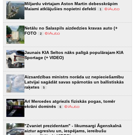
Miljardu vērtajam Aston Martin debesskrāpim
Maiami atklājušies nopietni defekti
1
Netālu no Salaspils aizdedzies kravas auto (+
FOTO
2
Jaunais KIA Seltos nāks palīgā populārajam KIA
Sportage (+ VIDEO)
Aizsardzības ministrs norāda uz nepieciešamību
Latvijai sagādāt savas spārnotās un ballistiskās
raķetes
5
Arī Mercedes atgriezīs fiziskās pogas, tomēr
ekrāni dominēs
6
"Zvaniet prezidentam" - likumsargi Āgenskalnā
aiztur agresīvu un, iespējams, iereibušu