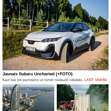
Jaunais Subaru Uncharted (+FOTO)
Kaut kas ļoti pazīstams un tomēr nedaudz citādāks.
LASĪT VAIRĀK