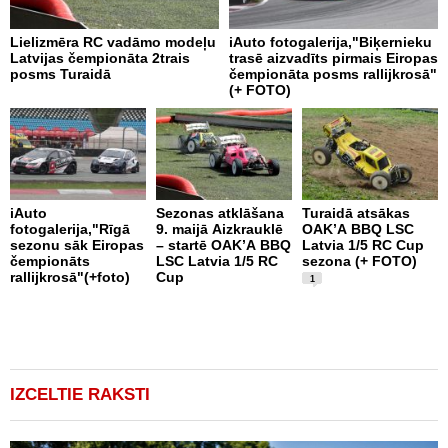
Lielizmēra RC vadāmo modeļu
iAuto fotogalerija,"Biķernieku
D
Latvijas čempionāta 2trais
trasē aizvadīts pirmais Eiropas
V
posms Turaidā
čempionāta posms rallijkrosā"
(+ FOTO)
iAuto
Sezonas atklāšana
Turaidā atsākas
M
fotogalerija,"Rīgā
9. maijā Aizkrauklē
OAK’A BBQ LSC
s
sezonu sāk Eiropas
– startē OAK’A BBQ
Latvia 1/5 RC Cup
b
čempionāts
LSC Latvia 1/5 RC
sezona (+ FOTO)
k
rallijkrosā"(+foto)
Cup
1
IZCELTIE RAKSTI