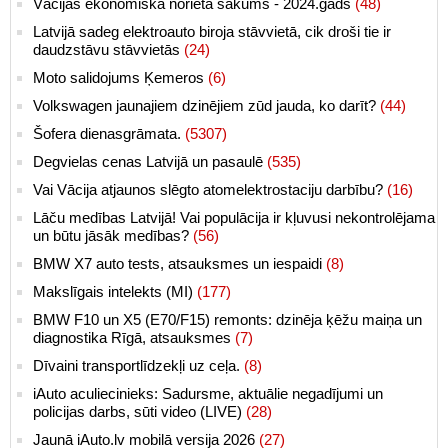
Vācijas ekonomiskā norieta sākums - 2024.gads
(48)
Latvijā sadeg elektroauto biroja stāvvietā, cik droši tie ir
daudzstāvu stāvvietās
(24)
Moto salidojums Ķemeros
(6)
Volkswagen jaunajiem dzinējiem zūd jauda, ko darīt?
(44)
Šofera dienasgrāmata.
(5307)
Degvielas cenas Latvijā un pasaulē
(535)
Vai Vācija atjaunos slēgto atomelektrostaciju darbību?
(16)
Lāču medības Latvijā! Vai populācija ir kļuvusi nekontrolējama
un būtu jāsāk medības?
(56)
BMW X7 auto tests, atsauksmes un iespaidi
(8)
Makslīgais intelekts (MI)
(177)
BMW F10 un X5 (E70/F15) remonts: dzinēja ķēžu maiņa un
diagnostika Rīgā, atsauksmes
(7)
Dīvaini transportlīdzekļi uz ceļa.
(8)
iAuto aculiecinieks: Sadursme, aktuālie negadījumi un
policijas darbs, sūti video (LIVE)
(28)
Jaunā iAuto.lv mobilā versija 2026
(27)