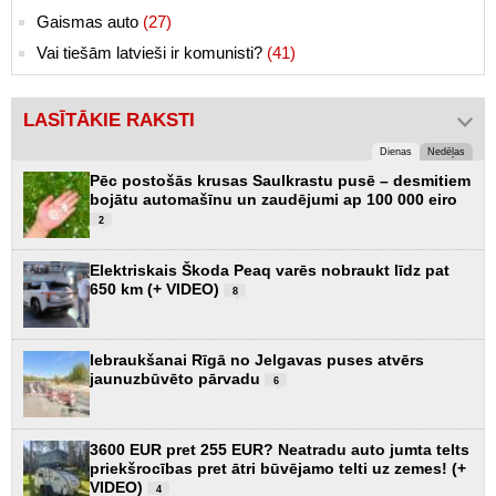
Gaismas auto
(27)
Vai tiešām latvieši ir komunisti?
(41)
LASĪTĀKIE RAKSTI
Dienas
Nedēļas
Pēc postošās krusas Saulkrastu pusē – desmitiem
bojātu automašīnu un zaudējumi ap 100 000 eiro
2
Elektriskais Škoda Peaq varēs nobraukt līdz pat
650 km (+ VIDEO)
8
Iebraukšanai Rīgā no Jelgavas puses atvērs
jaunuzbūvēto pārvadu
6
3600 EUR pret 255 EUR? Neatradu auto jumta telts
priekšrocības pret ātri būvējamo telti uz zemes! (+
VIDEO)
4