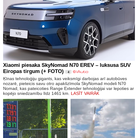
Xiaomi piesaka SkyNomad N70 EREV – luksusa SUV
Eiropas tirgum (+ FOTO)
4
Ķīnas tehnoloģiju gigants, kas veiksmīgi darbojas arī autobūves
nozarē, pieteicis savu otro apakšzīmola SkyNomad modeli N70
Nomad, kas pateicoties Range Extender tehnoloģijai var lepoties ar
kopējo sniedzamību līdz 1461 km.
LASĪT VAIRĀK