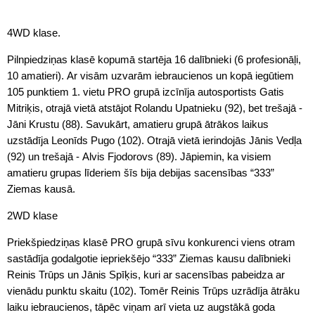
4WD klase.
Pilnpiedziņas klasē kopumā startēja 16 dalībnieki (6 profesionāļi,
10 amatieri). Ar visām uzvarām iebraucienos un kopā iegūtiem
105 punktiem 1. vietu PRO grupā izcīnīja autosportists Gatis
Mitriķis, otrajā vietā atstājot Rolandu Upatnieku (92), bet trešajā -
Jāni Krustu (88). Savukārt, amatieru grupā ātrākos laikus
uzstādīja Leonīds Pugo (102). Otrajā vietā ierindojās Jānis Vedļa
(92) un trešajā - Alvis Fjodorovs (89). Jāpiemin, ka visiem
amatieru grupas līderiem šīs bija debijas sacensības “333”
Ziemas kausā.
2WD klase
Priekšpiedziņas klasē PRO grupā sīvu konkurenci viens otram
sastādīja godalgotie iepriekšējo “333” Ziemas kausu dalībnieki
Reinis Trūps un Jānis Spīķis, kuri ar sacensības pabeidza ar
vienādu punktu skaitu (102). Tomēr Reinis Trūps uzrādīja ātrāku
laiku iebraucienos, tāpēc viņam arī vieta uz augstākā goda