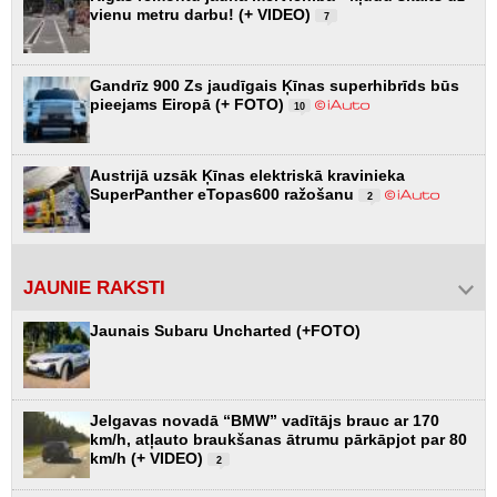
vienu metru darbu! (+ VIDEO)
7
Gandrīz 900 Zs jaudīgais Ķīnas superhibrīds būs
pieejams Eiropā (+ FOTO)
10
Austrijā uzsāk Ķīnas elektriskā kravinieka
SuperPanther eTopas600 ražošanu
2
JAUNIE RAKSTI
Jaunais Subaru Uncharted (+FOTO)
Jelgavas novadā “BMW” vadītājs brauc ar 170
km/h, atļauto braukšanas ātrumu pārkāpjot par 80
km/h (+ VIDEO)
2