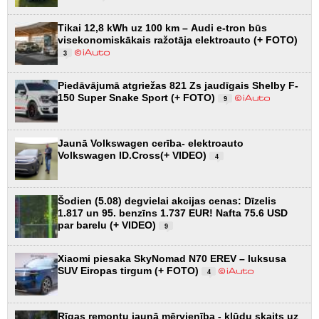
Tikai 12,8 kWh uz 100 km – Audi e-tron būs
visekonomiskākais ražotāja elektroauto (+ FOTO)
3
Piedāvājumā atgriežas 821 Zs jaudīgais Shelby F-
150 Super Snake Sport (+ FOTO)
9
Jaunā Volkswagen cerība- elektroauto
Volkswagen ID.Cross(+ VIDEO)
4
Šodien (5.08) degvielai akcijas cenas: Dīzelis
1.817 un 95. benzīns 1.737 EUR! Nafta 75.6 USD
par barelu (+ VIDEO)
9
Xiaomi piesaka SkyNomad N70 EREV – luksusa
SUV Eiropas tirgum (+ FOTO)
4
Rīgas remontu jaunā mērvienība - kļūdu skaits uz