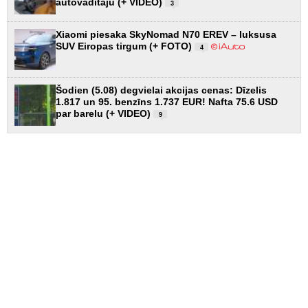
autovadītāju (+ VIDEO)
3
Xiaomi piesaka SkyNomad N70 EREV – luksusa
SUV Eiropas tirgum (+ FOTO)
4
Šodien (5.08) degvielai akcijas cenas: Dīzelis
1.817 un 95. benzīns 1.737 EUR! Nafta 75.6 USD
par barelu (+ VIDEO)
9