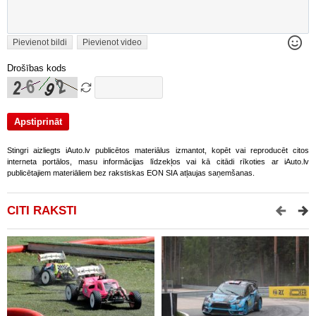
Pievienot bildi
Pievienot video
Drošības kods
Stingri aizliegts iAuto.lv publicētos materiālus izmantot, kopēt vai reproducēt citos
interneta portālos, masu informācijas līdzekļos vai kā citādi rīkoties ar iAuto.lv
publicētajiem materiāliem bez rakstiskas EON SIA atļaujas saņemšanas.
CITI RAKSTI