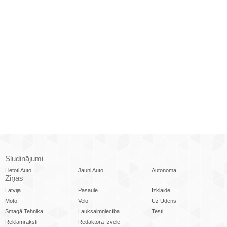
Sludinājumi
Lietoti Auto
Jauni Auto
Autonoma
Ziņas
Latvijā
Pasaulē
Izklaide
Moto
Velo
Uz Ūdens
Smagā Tehnika
Lauksaimniecība
Testi
Reklāmraksti
Redaktora Izvēle