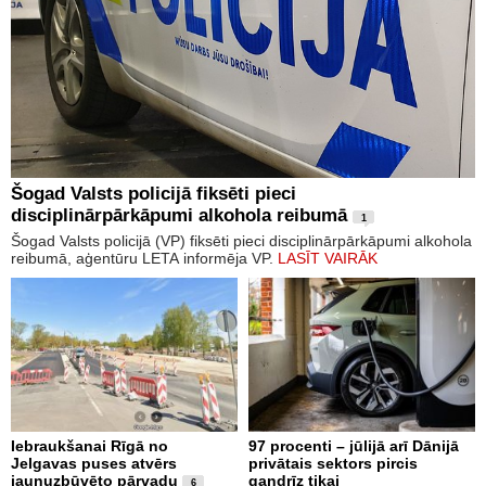
Šogad Valsts policijā fiksēti pieci
disciplinārpārkāpumi alkohola reibumā
1
Šogad Valsts policijā (VP) fiksēti pieci disciplinārpārkāpumi alkohola
reibumā, aģentūru LETA informēja VP.
LASĪT VAIRĀK
Iebraukšanai Rīgā no
97 procenti – jūlijā arī Dānijā
Jelgavas puses atvērs
privātais sektors pircis
jaunuzbūvēto pārvadu
gandrīz tikai
6