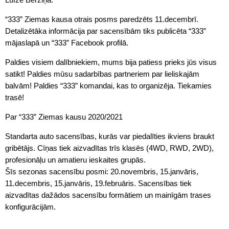
“333” Ziemas kausa otrais posms paredzēts 11.decembrī.
Detalizētāka informācija par sacensībām tiks publicēta “333”
mājaslapā un “333” Facebook profilā.
Paldies visiem dalībniekiem, mums bija patiess prieks jūs visus
satikt! Paldies mūsu sadarbības partneriem par lieliskajām
balvām! Paldies “333” komandai, kas to organizēja. Tiekamies
trasē!
Par “333” Ziemas kausu 2020/2021
Standarta auto sacensības, kurās var piedalīties ikviens braukt
gribētājs. Cīņas tiek aizvadītas trīs klasēs (4WD, RWD, 2WD),
profesionāļu un amatieru ieskaites grupās.
Šīs sezonas sacensību posmi: 20.novembris, 15.janvāris,
11.decembris, 15.janvāris, 19.februāris. Sacensības tiek
aizvadītas dažādos sacensību formātiem un mainīgām trases
konfigurācijām.