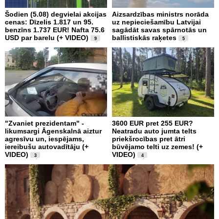
Šodien (5.08) degvielai akcijas
Aizsardzības ministrs norāda
cenas: Dīzelis 1.817 un 95.
uz nepieciešamību Latvijai
benzīns 1.737 EUR! Nafta 75.6
sagādāt savas spārnotās un
USD par barelu (+ VIDEO)
ballistiskās raķetes
9
5
"Zvaniet prezidentam" -
3600 EUR pret 255 EUR?
likumsargi Āgenskalnā aiztur
Neatradu auto jumta telts
agresīvu un, iespējams,
priekšrocības pret ātri
iereibušu autovadītāju (+
būvējamo telti uz zemes! (+
VIDEO)
VIDEO)
3
4