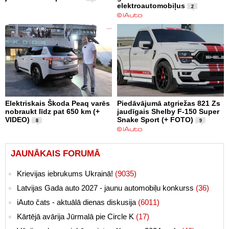
elektroautomobiļus
2
Elektriskais Škoda Peaq varēs
Piedāvājumā atgriežas 821 Zs
nobraukt līdz pat 650 km (+
jaudīgais Shelby F-150 Super
VIDEO)
Snake Sport (+ FOTO)
8
9
JAUNĀKAIS FORUMĀ
Krievijas iebrukums Ukrainā!
(9035)
Latvijas Gada auto 2027 - jaunu automobiļu konkurss
(36)
iAuto čats - aktuālā dienas diskusija
(6011)
Kārtējā avārija Jūrmalā pie Circle K
(17)