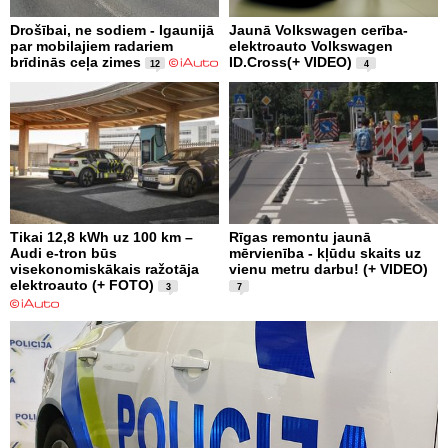
Drošībai, ne sodiem - Igaunijā
Jaunā Volkswagen cerība-
par mobilajiem radariem
elektroauto Volkswagen
brīdinās ceļa zimes
ID.Cross(+ VIDEO)
12
4
Tikai 12,8 kWh uz 100 km –
Rīgas remontu jaunā
Audi e-tron būs
mērvienība - kļūdu skaits uz
visekonomiskākais ražotāja
vienu metru darbu! (+ VIDEO)
elektroauto (+ FOTO)
3
7