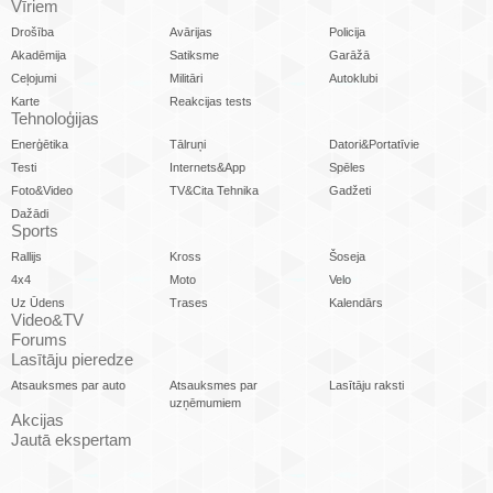
Vīriem
Drošība
Avārijas
Policija
Akadēmija
Satiksme
Garāžā
Ceļojumi
Militāri
Autoklubi
Karte
Reakcijas tests
Tehnoloģijas
Enerģētika
Tālruņi
Datori&Portatīvie
Testi
Internets&App
Spēles
Foto&Video
TV&Cita Tehnika
Gadžeti
Dažādi
Sports
Rallijs
Kross
Šoseja
4x4
Moto
Velo
Uz Ūdens
Trases
Kalendārs
Video&TV
Forums
Lasītāju pieredze
Atsauksmes par auto
Atsauksmes par
Lasītāju raksti
uzņēmumiem
Akcijas
Jautā ekspertam