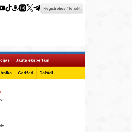
Reģistrēties / Ienākt
cijas
Jautā ekspertam
ehnika
Gadžeti
Dažādi
Ā
ie
tie