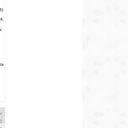
5)
ā,
uz
ta