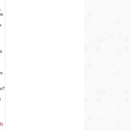
-
ss
s
as
un
o
bu?
i
8)