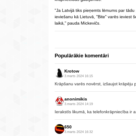
"Ja Latvijā tiks pieņemts lēmums par tādu
ieviešanu kā Lietuvā, "Bite" varēs ieviest 
laikā," pauda Mickevičs.
Populārākie komentāri
Krotow
3.marts 2024 16:15
Krāpšanu varēs novērst, izšaujot krāpēju 
anonimikis
3.marts 2024 14:19
Ierakstīs likumā, ka telefonkrāpniecība ir ai
650
3.marts 2024 16:32