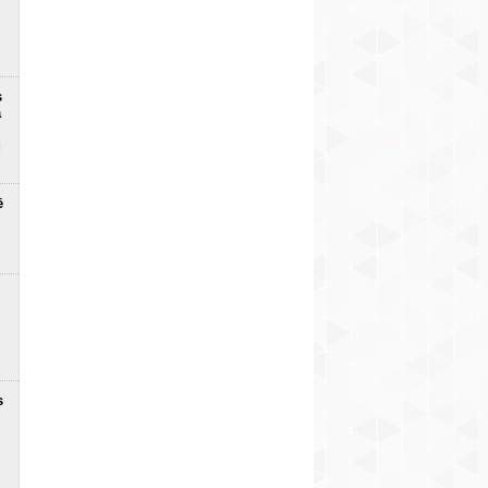
s
a
u
ē
s