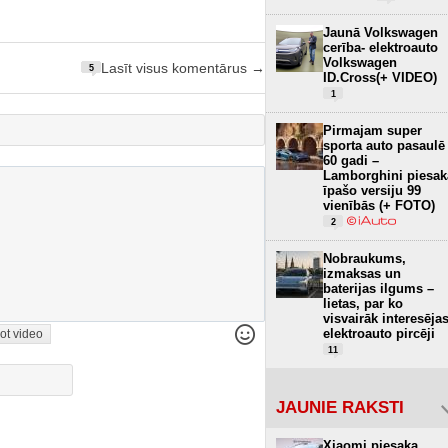
Jaunā Volkswagen
cerība- elektroauto
Volkswagen
Lasīt visus komentārus →
5
ID.Cross(+ VIDEO)
1
Pirmajam super
sporta auto pasaulē
60 gadi –
Lamborghini piesak
īpašo versiju 99
vienībās (+ FOTO)
2
Nobraukums,
izmaksas un
baterijas ilgums –
lietas, par ko
visvairāk interesēja
elektroauto pircēji
ot video
11
JAUNIE RAKSTI
Xiaomi piesaka