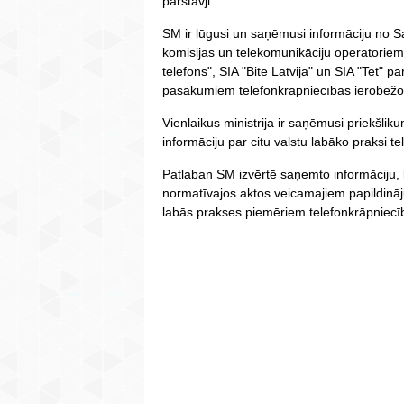
pārstāvji.
SM ir lūgusi un saņēmusi informāciju no 
komisijas un telekomunikāciju operatoriem 
telefons", SIA "Bite Latvija" un SIA "Tet" p
pasākumiem telefonkrāpniecības ierobežo
Vienlaikus ministrija ir saņēmusi priekšlik
informāciju par citu valstu labāko praksi 
Patlaban SM izvērtē saņemto informāciju, l
normatīvajos aktos veicamajiem papildināju
labās prakses piemēriem telefonkrāpniecī