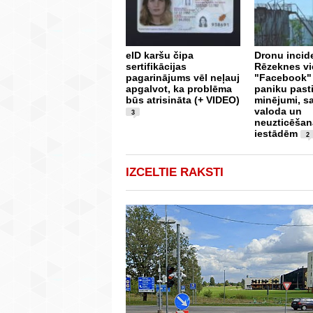
eID karšu čipa
Dronu incide
sertifikācijas
Rēzeknes vi
pagarinājums vēl neļauj
"Facebook"
apgalvot, ka problēma
paniku pasti
būs atrisināta (+ VIDEO)
minējumi, s
valoda un
3
neuzticēšan
iestādēm
2
IZCELTIE RAKSTI