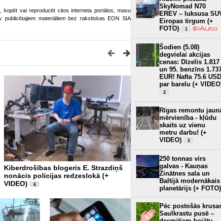
SkyNomad N70
ot, kopēt vai reproducēt citos interneta portālos, masu
EREV – luksusa SU
o.lv publicētajiem materiāliem bez rakstiskas EON SIA
Eiropas tirgum (+
FOTO)
1
Šodien (5.08)
degvielai akcijas
cenas: Dīzelis 1.817
un 95. benzīns 1.73
EUR! Nafta 75.6 US
par barelu (+ VIDEO
2
Rīgas remontu jaun
mērvienība - kļūdu
skaits uz vienu
metru darbu! (+
VIDEO)
3
250 tonnas virs
galvas - Kauņas
Kiberdrošības blogeris E. Strazdiņš
ES ierobežos jauniešu pie
Zinātnes sala un
nonācis policijas redzeslokā (+
sociālajiem medijiem (+ VI
Baltijā modernākais
VIDEO)
6
planetārijs (+ FOTO)
Pēc postošās krusa
Saulkrastu pusē –
desmitiem bojātu