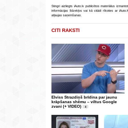
Stingri aizliegts iAuto.lv publicētos materiālus izmant
informācijas līdzekļos vai kā citādi rīkoties ar iAut
atļaujas saņemšanas.
CITI RAKSTI
Elviss Strazdiņš brīdina par jaunu
krāpšanas shēmu – viltus Google
zvani (+ VIDEO)
4