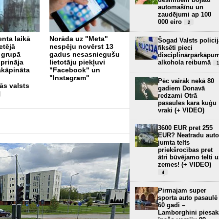
automašīnu un
zaudējumi ap 100
000 eiro
2
“Tele2” visas autoceļa
nta laikā
Norāda uz "Meta"
“Via Baltica” bāzes
Šogad Valsts policij
etējā
nespēju novērst 13
stacijas aprīkojis ar 5G
fiksēti pieci
 grupā
gadus nesasniegušu
tehnoloģiju
disciplinārpārkāpu
1
prināja
lietotāju piekļuvi
alkohola reibumā
1
akāpināta
"Facebook" un
"Instagram"
Pēc vairāk nekā 80
ās valsts
gadiem Donavā
redzami Otrā
pasaules kara kuģu
vraki (+ VIDEO)
3600 EUR pret 255
EUR? Neatradu auto
jumta telts
priekšrocības pret
ātri būvējamo telti 
zemes! (+ VIDEO)
4
Pirmajam super
sporta auto pasaulē
60 gadi –
Lamborghini piesak