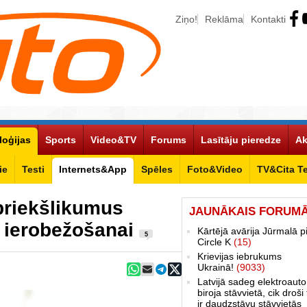
Ziņo!
Reklāma
Kontakti
loģijas
Sports
Video&TV
Forums
Lasītāju pieredze
Ak
ie
Testi
Internets&App
Spēles
Foto&Video
TV&Cita T
priekšlikumus
JAUNĀKAIS FORUM
s ierobežošanai
Kārtējā avārija Jūrmalā p
5
Circle K
(15)
Krievijas iebrukums
Ukrainā!
(9033)
Latvijā sadeg elektroauto
biroja stāvvietā, cik droši 
ir daudzstāvu stāvvietās