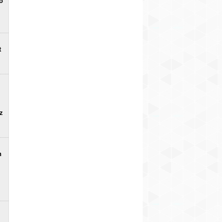
o
t
uz
n