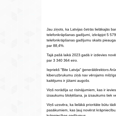
Jau ziņots, ka Latvijas četrās lielākajās b
telefonkrāpšanas gadījumi, izkrāpjot 5 57
telefonkrāpšanas gadījumu skaits pieauga
par 88,4%.
Tajā pašā laikā 2023.gadā ir izdevies no
par 3 340 364 eiro.
Iepriekš "Bite Latvija" ģenerāldirektors A
kiberuzbrukumu ziņā nav vērojams milzīgs
kaitējums ir jūtami augošs.
Viņš norādīja uz risinājumiem, kas ir ievie
izsaukumu bloķēšana, ja izsaukums tiek vei
Viņš uzsvēra, ka lielākā prioritāte būtu t
pasākumiem, kas ļauj novērst krāpniecību, 
krāpniecības gadījumus.