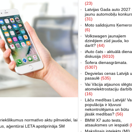
(23)
Latvijas Gada auto 2027 
jaunu automobiļu konkur
(31)
Moto salidojums Ķemero
(6)
Volkswagen jaunajiem
dzinējiem zūd jauda, ko
darīt?
(44)
iAuto čats - aktuālā dien
diskusija
(6010)
Šofera dienasgrāmata.
(5307)
Degvielas cenas Latvijā 
pasaulē
(535)
Vai Vācija atjaunos slēgt
atomelektrostaciju darbī
(16)
Lāču medības Latvijā! Va
populācija ir kļuvusi
nekontrolējama un būtu
jāsāk medības?
(56)
riekšlikumus normatīvo aktu pilnveidei, lai
BMW X7 auto tests,
atsauksmes un iespaidi
(
kus, aģentūrai LETA apstiprināja SM
Makslīgais intelekts (MI)