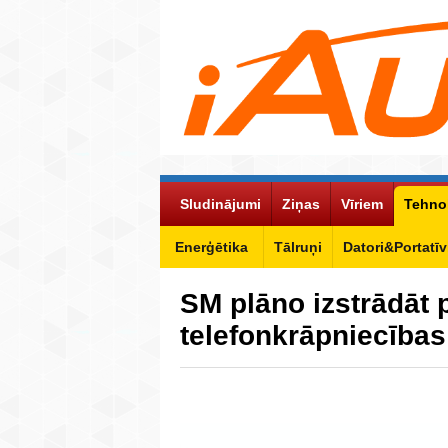
Sludinājumi
Ziņas
Vīriem
Tehno
Enerģētika
Tālruņi
Datori&Portatīv
SM plāno izstrādāt 
telefonkrāpniecība