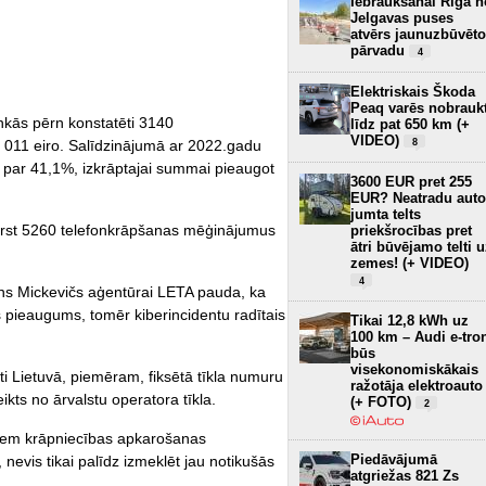
Iebraukšanai Rīgā n
Jelgavas puses
atvērs jaunuzbūvēto
pārvadu
4
Elektriskais Škoda
Peaq varēs nobrauk
ankās pērn konstatēti 3140
līdz pat 650 km (+
VIDEO)
8
9 011 eiro. Salīdzinājumā ar 2022.gadu
 par 41,1%, izkrāptajai summai pieaugot
3600 EUR pret 255
EUR? Neatradu auto
jumta telts
vērst 5260 telefonkrāpšanas mēģinājumus
priekšrocības pret
ātri būvējamo telti 
zemes! (+ VIDEO)
4
rūns Mickevičs aģentūrai LETA pauda, ka
 pieaugums, tomēr kiberincidentu radītais
Tikai 12,8 kWh uz
100 km – Audi e-tro
būs
visekonomiskākais
sti Lietuvā, piemēram, fiksētā tīkla numuru
ražotāja elektroauto
kts no ārvalstu operatora tīkla.
(+ FOTO)
2
ādiem krāpniecības apkarošanas
Piedāvājumā
nevis tikai palīdz izmeklēt jau notikušās
atgriežas 821 Zs