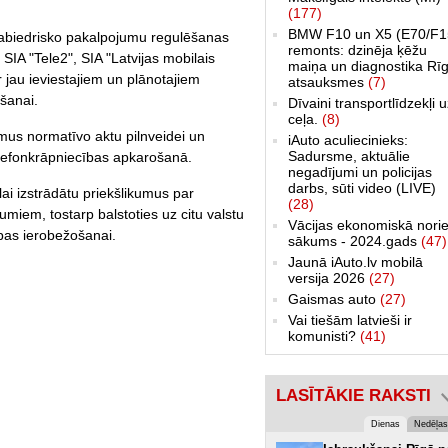
(177)
BMW F10 un X5 (E70/F1
Sabiedrisko pakalpojumu regulēšanas
remonts: dzinēja ķēžu
SIA "Tele2", SIA "Latvijas mobilais
maiņa un diagnostika Rīg
ar jau ieviestajiem un plānotajiem
atsauksmes
(7)
šanai.
Dīvaini transportlīdzekļi 
ceļa.
(8)
umus normatīvo aktu pilnveidei un
iAuto aculiecinieks:
Sadursme, aktuālie
telefonkrāpniecības apkarošanā.
negadījumi un policijas
darbs, sūti video (LIVE)
ai izstrādātu priekšlikumus par
(28)
miem, tostarp balstoties uz citu valstu
Vācijas ekonomiskā norie
bas ierobežošanai.
sākums - 2024.gads
(47)
Jaunā iAuto.lv mobilā
versija 2026
(27)
Gaismas auto
(27)
Vai tiešām latvieši ir
komunisti?
(41)
LASĪTĀKIE RAKSTI
Dienas
Nedēļas