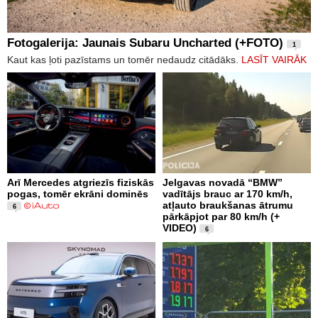
Fotogalerija: Jaunais Subaru Uncharted (+FOTO)
1
Kaut kas ļoti pazīstams un tomēr nedaudz citādāks.
LASĪT VAIRĀK
Arī Mercedes atgriezīs fiziskās
Jelgavas novadā “BMW”
pogas, tomēr ekrāni dominēs
vadītājs brauc ar 170 km/h,
atļauto braukšanas ātrumu
6
pārkāpjot par 80 km/h (+
VIDEO)
6