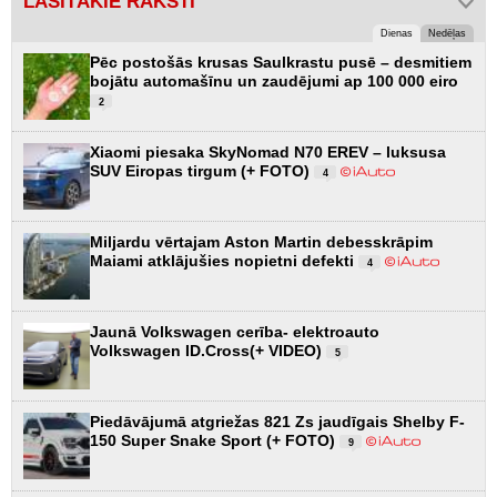
LASĪTĀKIE RAKSTI
Dienas
Nedēļas
Pēc postošās krusas Saulkrastu pusē – desmitiem
bojātu automašīnu un zaudējumi ap 100 000 eiro
2
Xiaomi piesaka SkyNomad N70 EREV – luksusa
SUV Eiropas tirgum (+ FOTO)
4
Miljardu vērtajam Aston Martin debesskrāpim
Maiami atklājušies nopietni defekti
4
Jaunā Volkswagen cerība- elektroauto
Volkswagen ID.Cross(+ VIDEO)
5
Piedāvājumā atgriežas 821 Zs jaudīgais Shelby F-
150 Super Snake Sport (+ FOTO)
9