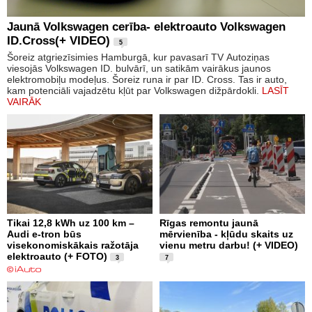
Jaunā Volkswagen cerība- elektroauto Volkswagen
ID.Cross(+ VIDEO)
5
Šoreiz atgriezīsimies Hamburgā, kur pavasarī TV Autoziņas
viesojās Volkswagen ID. bulvārī, un satikām vairākus jaunos
elektromobiļu modeļus. Šoreiz runa ir par ID. Cross. Tas ir auto,
kam potenciāli vajadzētu kļūt par Volkswagen dižpārdokli.
LASĪT
VAIRĀK
Tikai 12,8 kWh uz 100 km –
Rīgas remontu jaunā
Audi e-tron būs
mērvienība - kļūdu skaits uz
visekonomiskākais ražotāja
vienu metru darbu! (+ VIDEO)
elektroauto (+ FOTO)
3
7