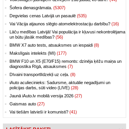
Šofera dienasgrāmata.
(5307)
Degvielas cenas Latvijā un pasaulē
(535)
Vai Vācija atjaunos slēgto atomelektrostaciju darbību?
(16)
Lāču medības Latvijā! Vai populācija ir kļuvusi nekontrolējama
un būtu jāsāk medības?
(56)
BMW X7 auto tests, atsauksmes un iespaidi
(8)
Makslīgais intelekts (MI)
(177)
BMW F10 un X5 (E70/F15) remonts: dzinēja ķēžu maiņa un
diagnostika Rīgā, atsauksmes
(7)
Dīvaini transportlīdzekļi uz ceļa.
(8)
iAuto aculiecinieks: Sadursme, aktuālie negadījumi un
policijas darbs, sūti video (LIVE)
(28)
Jaunā iAuto.lv mobilā versija 2026
(27)
Gaismas auto
(27)
Vai tiešām latvieši ir komunisti?
(41)