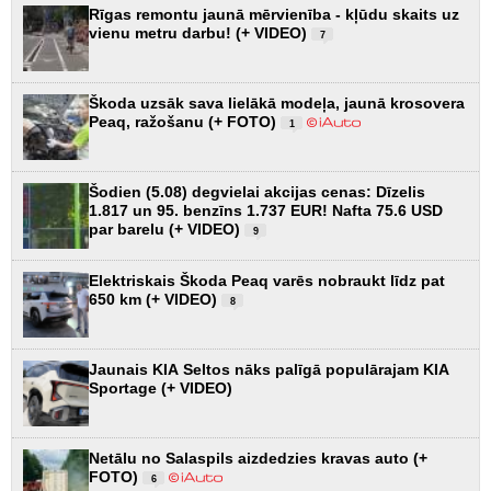
Rīgas remontu jaunā mērvienība - kļūdu skaits uz
vienu metru darbu! (+ VIDEO)
7
Škoda uzsāk sava lielākā modeļa, jaunā krosovera
Peaq, ražošanu (+ FOTO)
1
Šodien (5.08) degvielai akcijas cenas: Dīzelis
1.817 un 95. benzīns 1.737 EUR! Nafta 75.6 USD
par barelu (+ VIDEO)
9
Elektriskais Škoda Peaq varēs nobraukt līdz pat
650 km (+ VIDEO)
8
Jaunais KIA Seltos nāks palīgā populārajam KIA
Sportage (+ VIDEO)
Netālu no Salaspils aizdedzies kravas auto (+
FOTO)
6