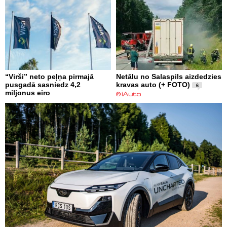
“Virši” neto peļņa pirmajā
Netālu no Salaspils aizdedzies
pusgadā sasniedz 4,2
kravas auto (+ FOTO)
6
miljonus eiro