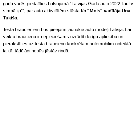
gadu varēs piedalīties balsojumā “Latvijas Gada auto 2022 Tautas
simpātija””, par auto aktivitātēm stāsta
t/c “Mols” vadītāja Una
Tukiša.
Testa braucieniem būs pieejami jaunākie auto modeļi Latvijā. Lai
veiktu braucienu ir nepieciešams uzrādīt derīgu apliecību un
pierakstīties uz testa braucienu konkrētam automobilim noteiktā
laikā, tādējādi nebūs jāstāv rindā.