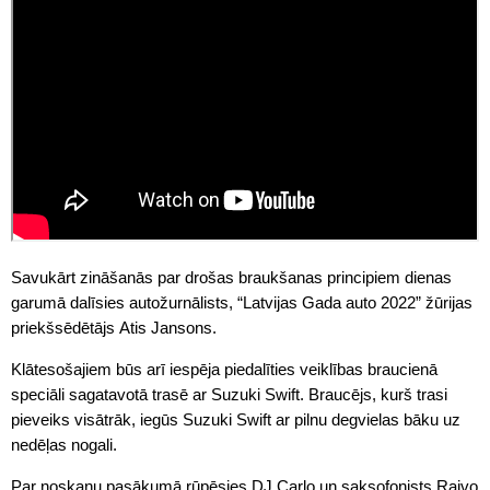
Savukārt zināšanās par drošas braukšanas principiem dienas
garumā dalīsies autožurnālists, “Latvijas Gada auto 2022” žūrijas
priekšsēdētājs Atis Jansons.
Klātesošajiem būs arī iespēja piedalīties veiklības braucienā
speciāli sagatavotā trasē ar Suzuki Swift. Braucējs, kurš trasi
pieveiks visātrāk, iegūs Suzuki Swift ar pilnu degvielas bāku uz
nedēļas nogali.
Par noskaņu pasākumā rūpēsies DJ Carlo un saksofonists Raivo