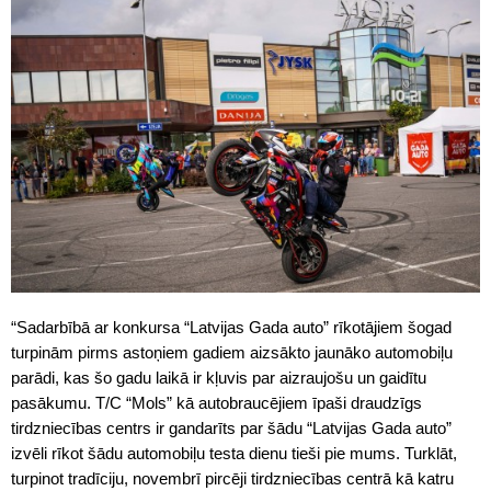
“Sadarbībā ar konkursa “Latvijas Gada auto” rīkotājiem šogad
turpinām pirms astoņiem gadiem aizsākto jaunāko automobiļu
parādi, kas šo gadu laikā ir kļuvis par aizraujošu un gaidītu
pasākumu. T/C “Mols” kā autobraucējiem īpaši draudzīgs
tirdzniecības centrs ir gandarīts par šādu “Latvijas Gada auto”
izvēli rīkot šādu automobiļu testa dienu tieši pie mums. Turklāt,
turpinot tradīciju, novembrī pircēji tirdzniecības centrā kā katru