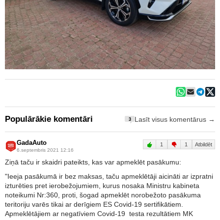
Populārākie komentāri
Lasīt visus komentārus →
3
GadaAuto
1
1
Atbildēt
6.septembris 2021 12:16
Ziņā taču ir skaidri pateikts, kas var apmeklēt pasākumu:
"Ieeja pasākumā ir bez maksas, taču apmeklētāji aicināti ar izpratni
izturēties pret ierobežojumiem, kurus nosaka Ministru kabineta
noteikumi Nr:360, proti, šogad apmeklēt norobežoto pasākuma
teritoriju varēs tikai ar derīgiem ES Covid-19 sertifikātiem.
Apmeklētājiem ar negatīviem Covid-19 testa rezultātiem MK