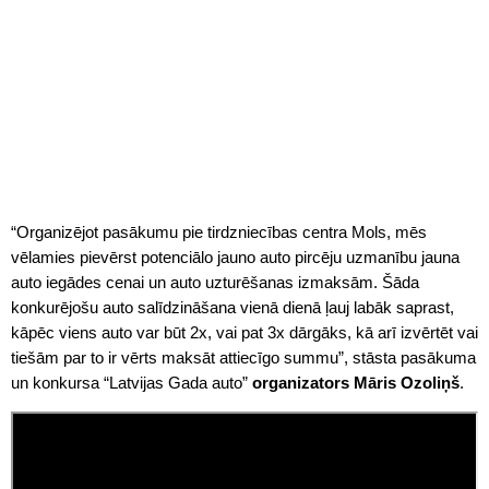
“Organizējot pasākumu pie tirdzniecības centra Mols, mēs
vēlamies pievērst potenciālo jauno auto pircēju uzmanību jauna
auto iegādes cenai un auto uzturēšanas izmaksām. Šāda
konkurējošu auto salīdzināšana vienā dienā ļauj labāk saprast,
kāpēc viens auto var būt 2x, vai pat 3x dārgāks, kā arī izvērtēt vai
tiešām par to ir vērts maksāt attiecīgo summu”, stāsta pasākuma
un konkursa “Latvijas Gada auto”
organizators Māris Ozoliņš
.