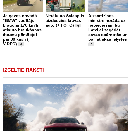
Jelgavas novadā
Netālu no Salaspils
Aizsardzības
“BMW” vadītājs
aizdedzies kravas
ministrs norāda uz
P
brauc ar 170 km/h,
auto (+ FOTO)
nepieciešamību
k
6
atļauto braukšanas
Latvijai sagādāt
p
ātrumu pārkāpjot
savas spārnotās un
b
par 80 km/h (+
ballistiskās raķetes
u
VIDEO)
1
6
5
IZCELTIE RAKSTI