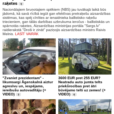
raķetes
5
Nacionālajiem bruņotajiem spēkiem (NBS) jau tuvākajā laikā būs
jādomā, kā savā rīcībā iegūt gan efektīvas pretraķešu aizsardzības
sistēmas, kas spēj cīnīties ar ienaidnieka ballistisko raķešu
triecieniem, gan tālās darbības uzbrukuma ieročus - ballistiskās un
spārnotās raķetes, Aizsardzības ministrijas portāla "Sargs.lv"
raidierakstā "Droši ir zināt" paziņojis aizsardzības ministrs Raivis
Melnis.
LASĪT VAIRĀK
"Zvaniet prezidentam" -
3600 EUR pret 255 EUR?
likumsargi Āgenskalnā aiztur
Neatradu auto jumta telts
agresīvu un, iespējams,
priekšrocības pret ātri
iereibušu autovadītāju (+
būvējamo telti uz zemes! (+
VIDEO)
VIDEO)
3
6