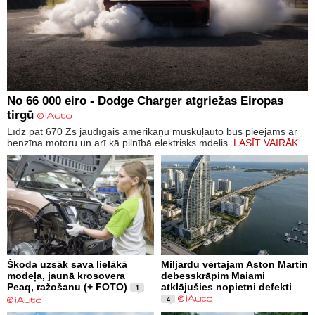
No 66 000 eiro - Dodge Charger atgriežas Eiropas
tirgū
Līdz pat 670 Zs jaudīgais amerikāņu muskuļauto būs pieejams ar
benzīna motoru un arī kā pilnībā elektrisks mdelis.
LASĪT VAIRĀK
Škoda uzsāk sava lielākā
Miljardu vērtajam Aston Martin
modeļa, jaunā krosovera
debesskrāpim Maiami
Peaq, ražošanu (+ FOTO)
atklājušies nopietni defekti
1
4