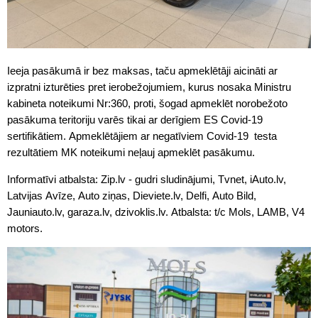
Ieeja pasākumā ir bez maksas, taču apmeklētāji aicināti ar
izpratni izturēties pret ierobežojumiem, kurus nosaka Ministru
kabineta noteikumi Nr:360, proti, šogad apmeklēt norobežoto
pasākuma teritoriju varēs tikai ar derīgiem ES Covid-19
sertifikātiem. Apmeklētājiem ar negatīviem Covid-19 testa
rezultātiem MK noteikumi neļauj apmeklēt pasākumu.
Informatīvi atbalsta: Zip.lv - gudri sludinājumi, Tvnet, iAuto.lv,
Latvijas Avīze, Auto ziņas, Dieviete.lv, Delfi, Auto Bild,
Jauniauto.lv, garaza.lv, dzivoklis.lv. Atbalsta: t/c Mols, LAMB, V4
motors.