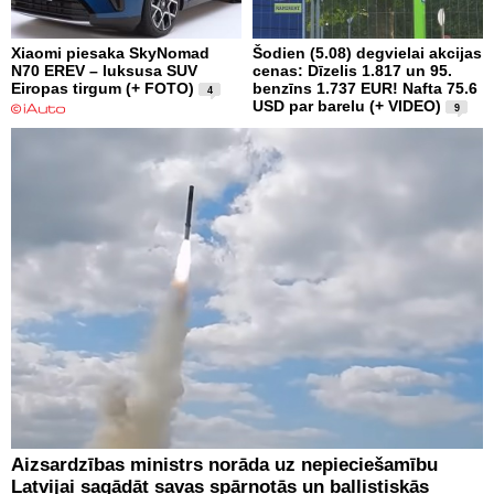
Xiaomi piesaka SkyNomad
Šodien (5.08) degvielai akcijas
N70 EREV – luksusa SUV
cenas: Dīzelis 1.817 un 95.
Eiropas tirgum (+ FOTO)
benzīns 1.737 EUR! Nafta 75.6
4
USD par barelu (+ VIDEO)
9
Aizsardzības ministrs norāda uz nepieciešamību
Latvijai sagādāt savas spārnotās un ballistiskās