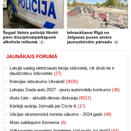
Šogad Valsts policijā fiksēti
Iebraukšanai Rīgā no
pieci disciplinārpārkāpumi
Jelgavas puses atvērs
alkohola reibumā
jaunuzbūvēto pārvadu
1
6
JAUNĀKAIS FORUMĀ
Latvijā sadeg elektroauto biroja stāvvietā, cik droši tie ir
daudzstāvu stāvvietās
(27)
Krievijas iebrukums Ukrainā!
(9035)
Latvijas Gada auto 2027 - jaunu automobiļu konkurss
(36)
iAuto čats - aktuālā dienas diskusija
(6011)
Kārtējā avārija Jūrmalā pie Circle K
(17)
Vācijas ekonomiskā norieta sākums - 2024.gads
(48)
Moto salidojums Ķemeros
(6)
Volkswagen jaunajiem dzinējiem zūd jauda, ko darīt?
(44)