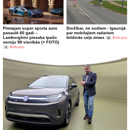
Pirmajam super sporta auto
Drošībai, ne sodiem - Igaunijā
pasaulē 60 gadi –
par mobilajiem radariem
Lamborghini piesaka īpašo
brīdinās ceļa zimes
12
versiju 99 vienībās (+ FOTO)
3