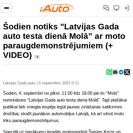
Šodien notiks "Latvijas Gada
auto testa dienā Molā” ar moto
paraugdemonstrējumiem (+
VIDEO)
3
Latvijas Gada auto | 4.septembris 2021 0:11
Šodien, 4. septembrī no plkst. 11.00 līdz 18.00 pie t/c “Mols”
norisināsies “Latvijas Gada auto testa diena Molā”. Tajā plašākai
publikai tiek sniegta iespēja iegūt jaunas zināšanas satiksmes
drošībai, skatīt jaunākos automobiļus Latvijā, kā arī vērot moto
triku paraugdemonstrējumus.
Speciāli uz pasākumu ieradās motosportisti Šarūns Kezis un