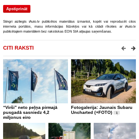
Stingri aizliegts iAuto.lv publicētos materiālus izmantot, kopēt vai reproducēt citos
interneta portālos, masu informācijas līdzekļos vai kā citādi rīkoties ar iAuto.lv
publicētajiem materiāliem bez rakstiskas EON SIA atļaujas saņemšanas.
CITI RAKSTI
“Virši” neto peļņa pirmajā
Fotogalerija: Jaunais Subaru
Š
pusgadā sasniedz 4,2
Uncharted (+FOTO)
c
1
miljonus eiro
b
U