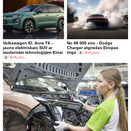
Volkswagen ID. Aura T6 –
No 66 000 eiro - Dodge
jauns elektriskais SUV ar
Charger atgriežas Eiropas
modernām tehnoloģijām Ķīnai
tirgū
3
2