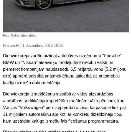
Foto: Publicitātes attēls
Nozare.lv | 1.decembris 2016 10:29
Dienvidkoreja varētu aizliegt autobūves uzņēmumu "Porsche",
BMW un "Nissan" atsevišķu modeļu tirdzniecību valstī un
piemērot kompānijām naudassodu 6,5 miljardu vonu (5,2 miljonu
eiro) apmērā saistībā ar izmeklēšanu attiecībā uz automobiļu
kaitīgo izmešu dokumentāciju.
Dienvidkoreja izmeklēšanu saistībā ar vides aizsardzības
atbilstības sertifikāciju importētām mašīnām sāka pēc tam, kad
Vācijas "Volkswagen" pērn septembrī atzina, ka pasaulē līdz pat
11 miljoniem automašīnu aprīkoti ar konkrētu dīzeļdzinēju tipu,
kam uzstādīta kaitīgo izmešu falsificēšanas programmatūra.