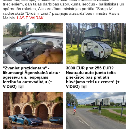
triecieniem, gan tālās darbības uzbrukuma ieročus - ballistiskās un
spārnotās raķetes, Aizsardzības ministrijas portāla "Sargs.lv"
raidierakstā "Droši ir zināt" paziņojis aizsardzības ministrs Raivis
Melnis.
LASĪT VAIRĀK
"Zvaniet prezidentam" -
3600 EUR pret 255 EUR?
likumsargi Āgenskalnā aiztur
Neatradu auto jumta telts
agresīvu un, iespējams,
priekšrocības pret ātri
iereibušu autovadītāju (+
būvējamo telti uz zemes! (+
VIDEO)
VIDEO)
3
8