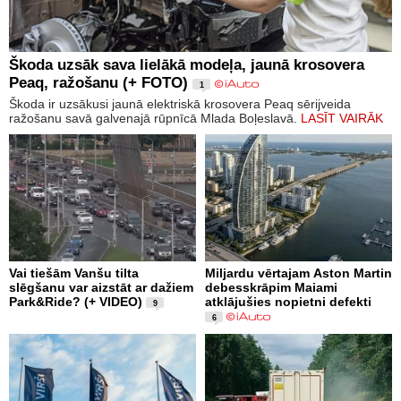
Škoda uzsāk sava lielākā modeļa, jaunā krosovera
Peaq, ražošanu (+ FOTO)
1
Škoda ir uzsākusi jaunā elektriskā krosovera Peaq sērijveida
ražošanu savā galvenajā rūpnīcā Mlada Boļeslavā.
LASĪT VAIRĀK
Vai tiešām Vanšu tilta
Miljardu vērtajam Aston Martin
slēgšanu var aizstāt ar dažiem
debesskrāpim Maiami
Park&Ride? (+ VIDEO)
atklājušies nopietni defekti
9
6