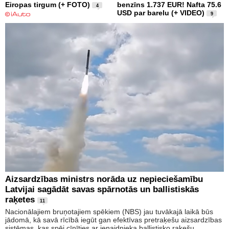
Eiropas tirgum (+ FOTO)
benzīns 1.737 EUR! Nafta 75.6
4
USD par barelu (+ VIDEO)
9
Aizsardzības ministrs norāda uz nepieciešamību
Latvijai sagādāt savas spārnotās un ballistiskās
raķetes
11
Nacionālajiem bruņotajiem spēkiem (NBS) jau tuvākajā laikā būs
jādomā, kā savā rīcībā iegūt gan efektīvas pretraķešu aizsardzības
sistēmas, kas spēj cīnīties ar ienaidnieka ballistisko raķešu