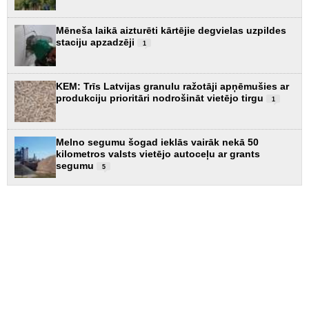
Mēneša laikā aizturēti kārtējie degvielas uzpildes
staciju apzadzēji
1
KEM: Trīs Latvijas granulu ražotāji apņēmušies ar
produkciju prioritāri nodrošināt vietējo tirgu
1
Melno segumu šogad ieklās vairāk nekā 50
kilometros valsts vietējo autoceļu ar grants
segumu
5