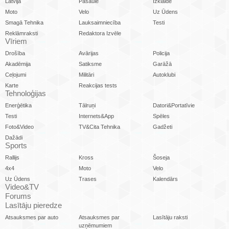
Latvijā
Pasaulē
Izklaide
Moto
Velo
Uz Ūdens
Smagā Tehnika
Lauksaimniecība
Testi
Reklāmraksti
Redaktora Izvēle
Vīriem
Drošība
Avārijas
Policija
Akadēmija
Satiksme
Garāžā
Ceļojumi
Militāri
Autoklubi
Karte
Reakcijas tests
Tehnoloģijas
Enerģētika
Tālruņi
Datori&Portatīvie
Testi
Internets&App
Spēles
Foto&Video
TV&Cita Tehnika
Gadžeti
Dažādi
Sports
Rallijs
Kross
Šoseja
4x4
Moto
Velo
Uz Ūdens
Trases
Kalendārs
Video&TV
Forums
Lasītāju pieredze
Atsauksmes par auto
Atsauksmes par
Lasītāju raksti
uzņēmumiem