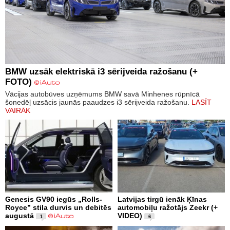
BMW uzsāk elektriskā i3 sērijveida ražošanu (+
FOTO)
Vācijas autobūves uzņēmums BMW savā Minhenes rūpnīcā
šonedēļ uzsācis jaunās paaudzes i3 sērijveida ražošanu.
LASĪT
VAIRĀK
Genesis GV90 iegūs „Rolls-
Latvijas tirgū ienāk Ķīnas
Royce” stila durvis un debitēs
automobiļu ražotājs Zeekr (+
augustā
VIDEO)
1
6