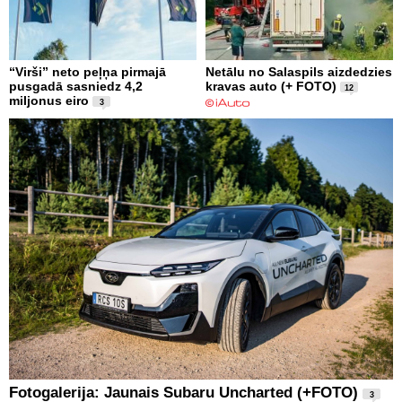
“Virši” neto peļņa pirmajā
Netālu no Salaspils aizdedzies
pusgadā sasniedz 4,2
kravas auto (+ FOTO)
12
miljonus eiro
3
Fotogalerija: Jaunais Subaru Uncharted (+FOTO)
3