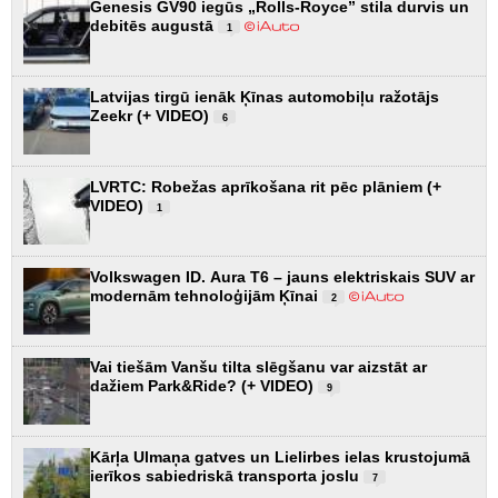
Genesis GV90 iegūs „Rolls-Royce” stila durvis un
debitēs augustā
1
Latvijas tirgū ienāk Ķīnas automobiļu ražotājs
Zeekr (+ VIDEO)
6
LVRTC: Robežas aprīkošana rit pēc plāniem (+
VIDEO)
1
Volkswagen ID. Aura T6 – jauns elektriskais SUV ar
modernām tehnoloģijām Ķīnai
2
Vai tiešām Vanšu tilta slēgšanu var aizstāt ar
dažiem Park&Ride? (+ VIDEO)
9
Kārļa Ulmaņa gatves un Lielirbes ielas krustojumā
ierīkos sabiedriskā transporta joslu
7