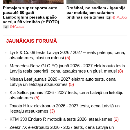
Pirmajam super sporta auto
Drošībai, ne sodiem - Igaunijā
pasaulē 60 gadi –
par mobilajiem radariem
Lamborghini piesaka īpašo
brīdinās ceļa zimes
12
versiju 99 vienībās (+ FOTO)
3
JAUNĀKAIS FORUMĀ
Lynk & Co 08 tests Latvijā 2026 / 2027 – reāls patēriņš, cena,
atsauksmes, plusi un mīnusi
(5)
Mercedes-Benz GLC EQ jaunā 2026 - 2027 elektroauto tests
Latvijā reāls patēriņš, cena, atsauksmes un plusi, mīnusi
(8)
Nissan Leaf jaunais 2026 - 2027 elektro auto tests, cena
Latvijā un lietotāju atsauksmes
(5)
Kia Seltos jaunais 2026 - 2027 tests, cena Latvijā un lietotāju
atsauksmes
(5)
Toyota Hilux elektroauto 2026 - 2027 tests, cena Latvijā un
lietotāju atsauksmes
(3)
KTM 390 Enduro R motocikla tests 2026, atsauksmes
(2)
Zeekr 7X elektroauto 2026 - 2027 tests, cena Latvijā un