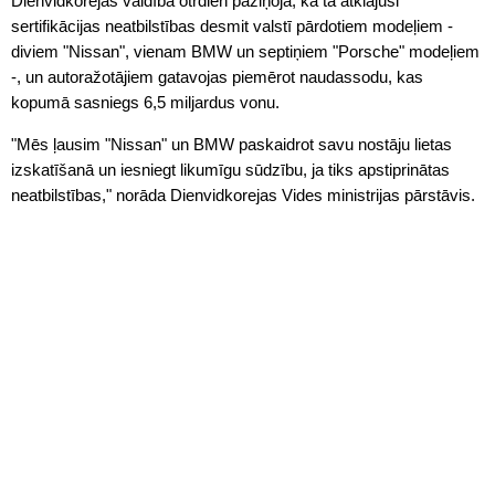
Dienvidkorejas valdība otrdien paziņoja, ka tā atklājusi
sertifikācijas neatbilstības desmit valstī pārdotiem modeļiem -
diviem "Nissan", vienam BMW un septiņiem "Porsche" modeļiem
-, un autoražotājiem gatavojas piemērot naudassodu, kas
kopumā sasniegs 6,5 miljardus vonu.
"Mēs ļausim "Nissan" un BMW paskaidrot savu nostāju lietas
izskatīšanā un iesniegt likumīgu sūdzību, ja tiks apstiprinātas
neatbilstības," norāda Dienvidkorejas Vides ministrijas pārstāvis.