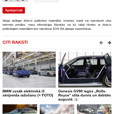
Stingri aizliegts iAuto.lv publicētos materiālus izmantot, kopēt vai reproducēt citos
interneta portālos, masu informācijas līdzekļos vai kā citādi rīkoties ar iAuto.lv
publicētajiem materiāliem bez rakstiskas EON SIA atļaujas saņemšanas.
CITI RAKSTI
BMW uzsāk elektriskā i3
Genesis GV90 iegūs „Rolls-
M
sērijveida ražošanu (+ FOTO)
Royce” stila durvis un debitēs
d
augustā
a
1