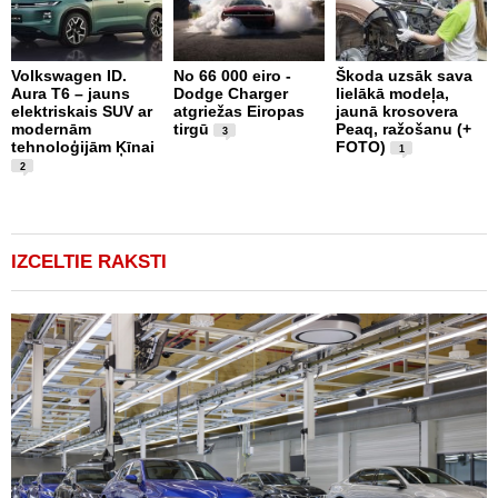
Volkswagen ID.
No 66 000 eiro -
Škoda uzsāk sava
Aura T6 – jauns
Dodge Charger
lielākā modeļa,
X
elektriskais SUV ar
atgriežas Eiropas
jaunā krosovera
S
modernām
tirgū
Peaq, ražošanu (+
E
3
tehnoloģijām Ķīnai
FOTO)
S
1
(
2
IZCELTIE RAKSTI