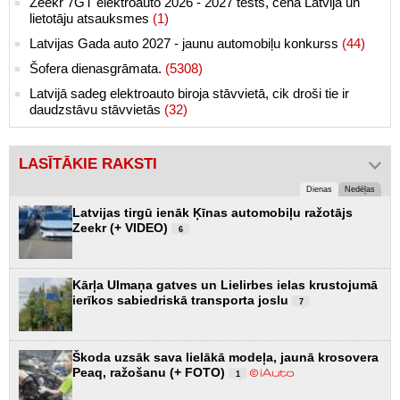
Zeekr 7GT elektroauto 2026 - 2027 tests, cena Latvijā un
lietotāju atsauksmes
(1)
Latvijas Gada auto 2027 - jaunu automobiļu konkurss
(44)
Šofera dienasgrāmata.
(5308)
Latvijā sadeg elektroauto biroja stāvvietā, cik droši tie ir
daudzstāvu stāvvietās
(32)
LASĪTĀKIE RAKSTI
Dienas
Nedēļas
Latvijas tirgū ienāk Ķīnas automobiļu ražotājs
Zeekr (+ VIDEO)
6
Kārļa Ulmaņa gatves un Lielirbes ielas krustojumā
ierīkos sabiedriskā transporta joslu
7
Škoda uzsāk sava lielākā modeļa, jaunā krosovera
Peaq, ražošanu (+ FOTO)
1