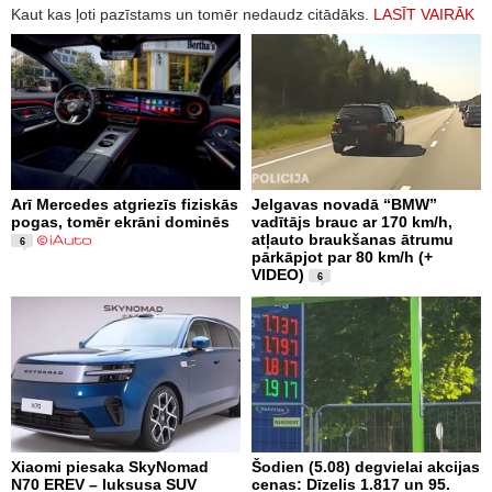
Kaut kas ļoti pazīstams un tomēr nedaudz citādāks.
LASĪT VAIRĀK
Arī Mercedes atgriezīs fiziskās
Jelgavas novadā “BMW”
pogas, tomēr ekrāni dominēs
vadītājs brauc ar 170 km/h,
atļauto braukšanas ātrumu
6
pārkāpjot par 80 km/h (+
VIDEO)
6
Xiaomi piesaka SkyNomad
Šodien (5.08) degvielai akcijas
N70 EREV – luksusa SUV
cenas: Dīzelis 1.817 un 95.