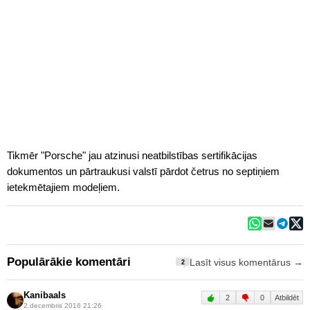
Tikmēr "Porsche" jau atzinusi neatbilstības sertifikācijas
dokumentos un pārtraukusi valstī pārdot četrus no septiņiem
ietekmētajiem modeļiem.
Populārākie komentāri
Lasīt visus komentārus →
2
Kanibaals
2
0
Atbildēt
2.decembris 2016 21:26