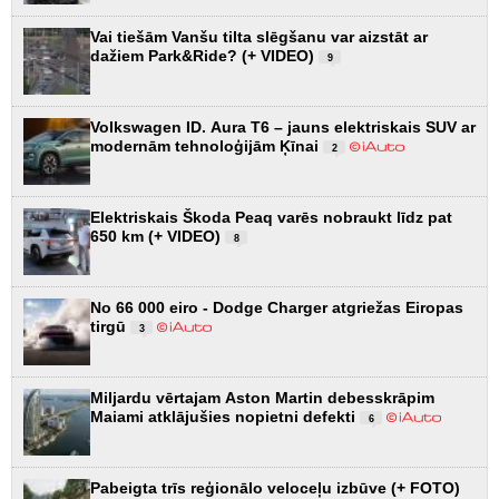
Vai tiešām Vanšu tilta slēgšanu var aizstāt ar
dažiem Park&Ride? (+ VIDEO)
9
Volkswagen ID. Aura T6 – jauns elektriskais SUV ar
modernām tehnoloģijām Ķīnai
2
Elektriskais Škoda Peaq varēs nobraukt līdz pat
650 km (+ VIDEO)
8
No 66 000 eiro - Dodge Charger atgriežas Eiropas
tirgū
3
Miljardu vērtajam Aston Martin debesskrāpim
Maiami atklājušies nopietni defekti
6
Pabeigta trīs reģionālo veloceļu izbūve (+ FOTO)