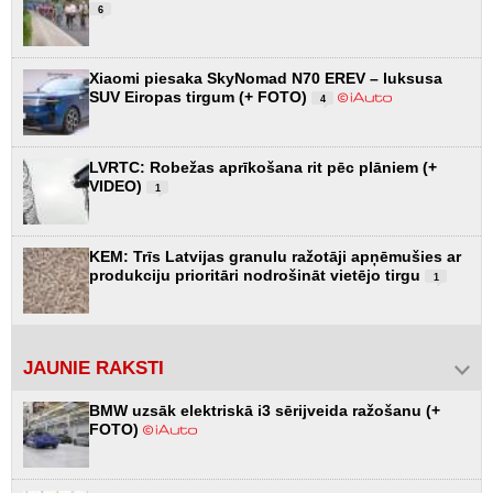
6
Xiaomi piesaka SkyNomad N70 EREV – luksusa
SUV Eiropas tirgum (+ FOTO)
4
LVRTC: Robežas aprīkošana rit pēc plāniem (+
VIDEO)
1
KEM: Trīs Latvijas granulu ražotāji apņēmušies ar
produkciju prioritāri nodrošināt vietējo tirgu
1
JAUNIE RAKSTI
BMW uzsāk elektriskā i3 sērijveida ražošanu (+
FOTO)