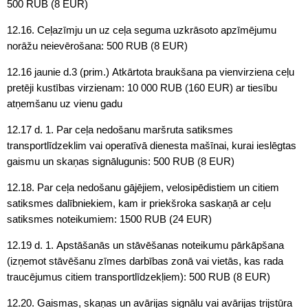
500 RUB (8 EUR)
12.16. Ceļazīmju un uz ceļa seguma uzkrāsoto apzīmējumu
norāžu neievērošana: 500 RUB (8 EUR)
12.16 jaunie d.3 (prim.) Atkārtota braukšana pa vienvirziena ceļu
pretēji kustības virzienam: 10 000 RUB (160 EUR) ar tiesību
atņemšanu uz vienu gadu
12.17 d. 1. Par ceļa nedošanu maršruta satiksmes
transportlīdzeklim vai operatīvā dienesta mašīnai, kurai ieslēgtas
gaismu un skaņas signālugunis: 500 RUB (8 EUR)
12.18. Par ceļa nedošanu gājējiem, velosipēdistiem un citiem
satiksmes dalībniekiem, kam ir priekšroka saskaņā ar ceļu
satiksmes noteikumiem: 1500 RUB (24 EUR)
12.19 d. 1. Apstāšanās un stāvēšanas noteikumu pārkāpšana
(izņemot stāvēšanu zīmes darbības zonā vai vietās, kas rada
traucējumus citiem transportlīdzekļiem): 500 RUB (8 EUR)
12.20. Gaismas, skaņas un avārijas signālu vai avārijas trijstūra