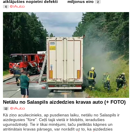
atklājušies nopietni defekti
miljonus eiro
2
6
Netālu no Salaspils aizdedzies kravas auto (+ FOTO)
12
Kā ziņo aculiecinieks, ap pusdienas laiku, netālu no Salaspils ir
aizdegusies "fūre". Ceļš tajā vietā ir bloķēts, ieradušies
ugunsdzēsēji. Tie ir tikai minējumi, taču pieliktās kāpnes un
atritinātais kravas pārsegs, var norādīt uz to, ka aizdedzies