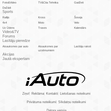
Foto&Video
TV&Cita Tehnika
Gadžeti
Dažādi
Sports
Rallijs
Kross
Šoseja
4x4
Moto
Velo
Uz Ūdens
Trases
Kalendārs
Video&TV
Forums
Lasītāju pieredze
Atsauksmes par auto
Atsauksmes par
Lasītāju raksti
uzņēmumiem
Akcijas
Jautā ekspertam
Ziņo!
Reklāma
Kontakti
Lietošanas noteikumi
Privātuma noteikumi
Sīkdatņu noteikumi
Datora versija