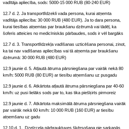
vadītāja apliecība, sods: 5000-15 000 RUB (80-240 EUR)
12.7 d. 2. Ja transportlīdzekli vada persona, kurai atņemta
vadītāja apliecība: 30 000 RUB (480 EUR). Ja to dara persona,
kurai tiesības atņemtas par braukšanu dzērumā vai tādēļ, ka
šoferis atteicies no medicīniskās pārbaudes, sods ir vēl bargāks
12.7 d. 3. Transportlīdzekļa vadīšanas uzticēšana personai, zinot,
ka tai nav vadīšanas apliecības vai tā atņemta par braukšanu
dzērumā: 30 000 RUB (480 EUR)
12.9 jaunie d. 5. Atļautā ātruma pārsniegšana par vairāk nekā 80
km/h: 5000 RUB (80 EUR) ar tiesību atņemšanu uz pusgadu
12.9 jaunie d. 6. Atkārtota atļautā ātruma pārsniegšana par 40-60
km/h: uz pusi lielāks sods par to, kas tika piešķirts pirmoreiz
12.9 jaunie d. 7. Atkārtota maksimālā ātruma pārsniegšana vairāk
par vairāk nekā 60 km/h: 10 000 RUB (160 EUR) ar tiesību
atņemšanu uz gadu
12.10 d. 1. Dzelzceļa pārbrauktuves šķērsošana pie sarkanās