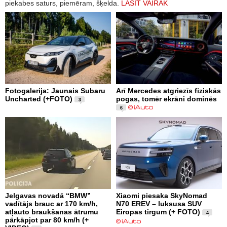
piekabes saturs, piemēram, šķelda.
LASĪT VAIRĀK
Fotogalerija: Jaunais Subaru
Arī Mercedes atgriezīs fiziskās
Uncharted (+FOTO)
pogas, tomēr ekrāni dominēs
3
6
Jelgavas novadā “BMW”
Xiaomi piesaka SkyNomad
vadītājs brauc ar 170 km/h,
N70 EREV – luksusa SUV
atļauto braukšanas ātrumu
Eiropas tirgum (+ FOTO)
4
pārkāpjot par 80 km/h (+