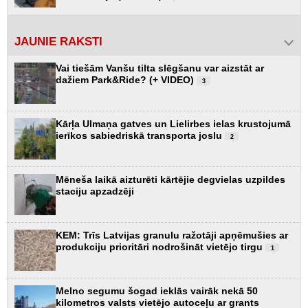
JAUNIE RAKSTI
Vai tiešām Vanšu tilta slēgšanu var aizstāt ar
dažiem Park&Ride? (+ VIDEO)
3
Kārļa Ulmaņa gatves un Lielirbes ielas krustojumā
ierīkos sabiedriskā transporta joslu
2
Mēneša laikā aizturēti kārtējie degvielas uzpildes
staciju apzadzēji
KEM: Trīs Latvijas granulu ražotāji apņēmušies ar
produkciju prioritāri nodrošināt vietējo tirgu
1
Melno segumu šogad ieklās vairāk nekā 50
kilometros valsts vietējo autoceļu ar grants