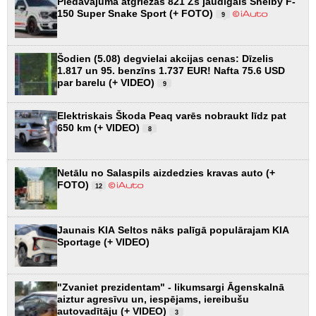
Piedāvājumā atgriežas 821 Zs jaudīgais Shelby F-
150 Super Snake Sport (+ FOTO)
9
Šodien (5.08) degvielai akcijas cenas: Dīzelis
1.817 un 95. benzīns 1.737 EUR! Nafta 75.6 USD
par barelu (+ VIDEO)
9
Elektriskais Škoda Peaq varēs nobraukt līdz pat
650 km (+ VIDEO)
8
Netālu no Salaspils aizdedzies kravas auto (+
FOTO)
12
Jaunais KIA Seltos nāks palīgā populārajam KIA
Sportage (+ VIDEO)
"Zvaniet prezidentam" - likumsargi Āgenskalnā
aiztur agresīvu un, iespējams, iereibušu
autovadītāju (+ VIDEO)
3