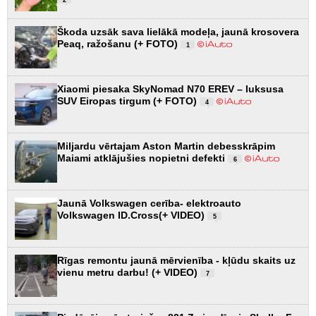
Škoda uzsāk sava lielākā modeļa, jaunā krosovera
Peaq, ražošanu (+ FOTO)
1
Xiaomi piesaka SkyNomad N70 EREV – luksusa
SUV Eiropas tirgum (+ FOTO)
4
Miljardu vērtajam Aston Martin debesskrāpim
Maiami atklājušies nopietni defekti
6
Jaunā Volkswagen cerība- elektroauto
Volkswagen ID.Cross(+ VIDEO)
5
Rīgas remontu jaunā mērvienība - kļūdu skaits uz
vienu metru darbu! (+ VIDEO)
7