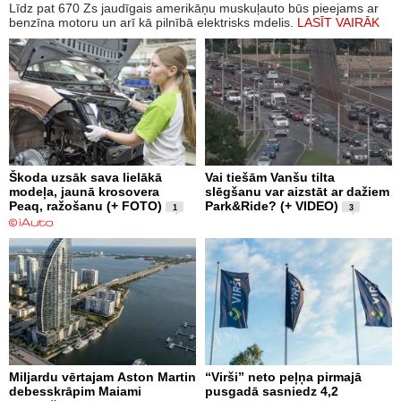
Līdz pat 670 Zs jaudīgais amerikāņu muskuļauto būs pieejams ar
benzīna motoru un arī kā pilnībā elektrisks mdelis.
LASĪT VAIRĀK
Škoda uzsāk sava lielākā
Vai tiešām Vanšu tilta
modeļa, jaunā krosovera
slēgšanu var aizstāt ar dažiem
Peaq, ražošanu (+ FOTO)
Park&Ride? (+ VIDEO)
1
3
Miljardu vērtajam Aston Martin
“Virši” neto peļņa pirmajā
debesskrāpim Maiami
pusgadā sasniedz 4,2