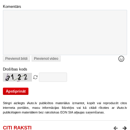
Komentārs
Pievienot bildi
Pievienot video
Drošības kods
Stingri aizliegts iAuto.lv publicētos materiālus izmantot, kopēt vai reproducēt citos
interneta portālos, masu informācijas līdzekļos vai kā citādi rīkoties ar iAuto.lv
publicētajiem materiāliem bez rakstiskas EON SIA atļaujas saņemšanas.
CITI RAKSTI