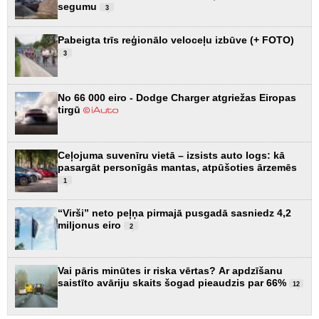
segumu
3
Pabeigta trīs reģionālo veloceļu izbūve (+ FOTO)
3
No 66 000 eiro - Dodge Charger atgriežas Eiropas
tirgū
Ceļojuma suvenīru vietā – izsists auto logs: kā
pasargāt personīgās mantas, atpūšoties ārzemēs
1
“Virši” neto peļņa pirmajā pusgadā sasniedz 4,2
miljonus eiro
2
Vai pāris minūtes ir riska vērtas? Ar apdzīšanu
saistīto avāriju skaits šogad pieaudzis par 66%
12