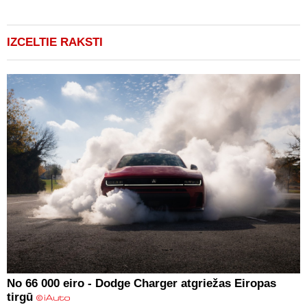
(
IZCELTIE RAKSTI
No 66 000 eiro - Dodge Charger atgriežas Eiropas
tirgū