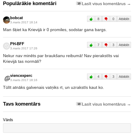
Populārākie komentāri
Lasīt visus komentārus →
10
bobcat
8
0
Atbildēt
3.marts 2017 18:14
Man šķiet ka Krievijā ir 0 promiles, sodstar gana bargs.
PH-BFF
7
3
Atbildēt
3.marts 2017 17:26
Nekur nav minēts par braukšanu reibumā! Nav pierakstīts vai
Krievijā tas normāli?
viencexperc
4
3
Atbildēt
3.marts 2017 18:16
Tūlīt atnāks galvenais vatņiks rt, un uzrakstīs kaut ko.
Tavs komentārs
Lasīt visus komentārus →
10
Vārds