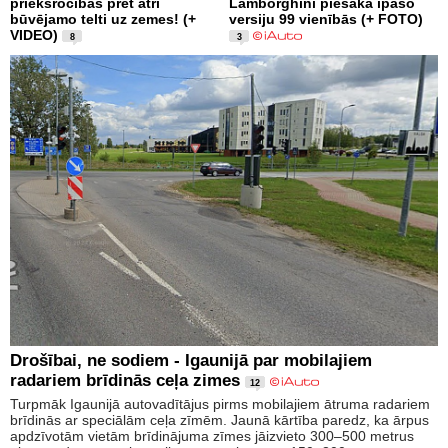
priekšrocības pret ātri
Lamborghini piesaka īpašo
būvējamo telti uz zemes! (+
versiju 99 vienībās (+ FOTO)
VIDEO)
8
3
Drošībai, ne sodiem - Igaunijā par mobilajiem
radariem brīdinās ceļa zimes
12
Turpmāk Igaunijā autovadītājus pirms mobilajiem ātruma radariem
brīdinās ar speciālām ceļa zīmēm. Jaunā kārtība paredz, ka ārpus
apdzīvotām vietām brīdinājuma zīmes jāizvieto 300–500 metrus