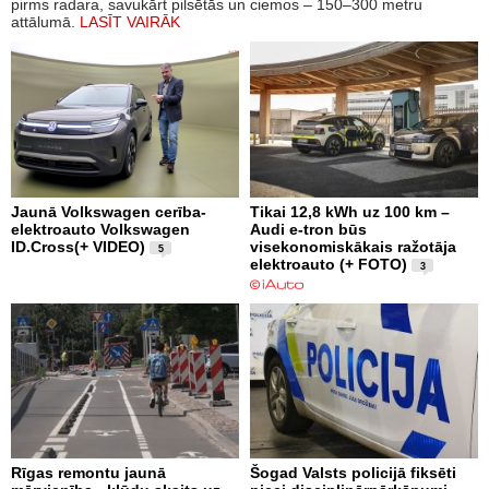
pirms radara, savukārt pilsētās un ciemos – 150–300 metru
attālumā.
LASĪT VAIRĀK
Jaunā Volkswagen cerība-
Tikai 12,8 kWh uz 100 km –
elektroauto Volkswagen
Audi e-tron būs
ID.Cross(+ VIDEO)
visekonomiskākais ražotāja
5
elektroauto (+ FOTO)
3
Rīgas remontu jaunā
Šogad Valsts policijā fiksēti