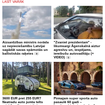
LASĪT VAIRĀK
Aizsardzības ministrs norāda
"Zvaniet prezidentam" -
uz nepieciešamību Latvijai
likumsargi Āgenskalnā aiztur
sagādāt savas spārnotās un
agresīvu un, iespējams,
ballistiskās raķetes
iereibušu autovadītāju (+
9
VIDEO)
3
3600 EUR pret 255 EUR?
Pirmajam super sporta auto
Neatradu auto jumta telts
pasaulē 60 gadi –