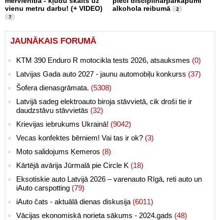
mērvienība - kļūdu skaits uz
pieci disciplinārpārkāpumi
vienu metru darbu! (+ VIDEO)
alkohola reibumā
2
7
JAUNĀKAIS FORUMĀ
KTM 390 Enduro R motocikla tests 2026, atsauksmes
(0)
Latvijas Gada auto 2027 - jaunu automobiļu konkurss
(37)
Šofera dienasgrāmata.
(5308)
Latvijā sadeg elektroauto biroja stāvvietā, cik droši tie ir
daudzstāvu stāvvietās
(32)
Krievijas iebrukums Ukrainā!
(9042)
Vecas konfektes bērniem! Vai tas ir ok?
(3)
Moto salidojums Ķemeros
(8)
Kārtējā avārija Jūrmalā pie Circle K
(18)
Eksotiskie auto Latvijā 2026 – varenauto Rīgā, reti auto un
iAuto carspotting
(79)
iAuto čats - aktuālā dienas diskusija
(6011)
Vācijas ekonomiskā norieta sākums - 2024.gads
(48)