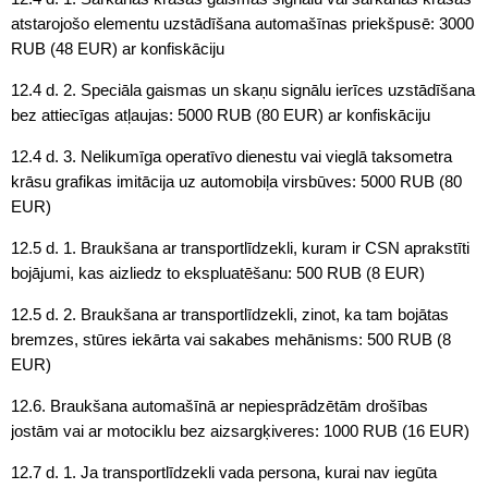
atstarojošo elementu uzstādīšana automašīnas priekšpusē: 3000
RUB (48 EUR) ar konfiskāciju
12.4 d. 2. Speciāla gaismas un skaņu signālu ierīces uzstādīšana
bez attiecīgas atļaujas: 5000 RUB (80 EUR) ar konfiskāciju
12.4 d. 3. Nelikumīga operatīvo dienestu vai vieglā taksometra
krāsu grafikas imitācija uz automobiļa virsbūves: 5000 RUB (80
EUR)
12.5 d. 1. Braukšana ar transportlīdzekli, kuram ir CSN aprakstīti
bojājumi, kas aizliedz to ekspluatēšanu: 500 RUB (8 EUR)
12.5 d. 2. Braukšana ar transportlīdzekli, zinot, ka tam bojātas
bremzes, stūres iekārta vai sakabes mehānisms: 500 RUB (8
EUR)
12.6. Braukšana automašīnā ar nepiesprādzētām drošības
jostām vai ar motociklu bez aizsargķiveres: 1000 RUB (16 EUR)
12.7 d. 1. Ja transportlīdzekli vada persona, kurai nav iegūta