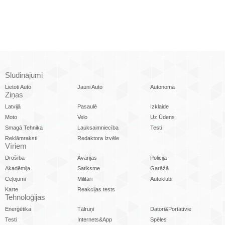
Sludinājumi
Lietoti Auto
Jauni Auto
Autonoma
Ziņas
Latvijā
Pasaulē
Izklaide
Moto
Velo
Uz Ūdens
Smagā Tehnika
Lauksaimniecība
Testi
Reklāmraksti
Redaktora Izvēle
Vīriem
Drošība
Avārijas
Policija
Akadēmija
Satiksme
Garāžā
Ceļojumi
Militāri
Autoklubi
Karte
Reakcijas tests
Tehnoloģijas
Enerģētika
Tālruņi
Datori&Portatīvie
Testi
Internets&App
Spēles