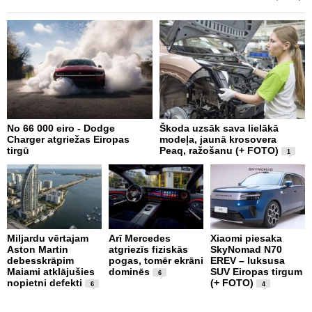
No 66 000 eiro - Dodge
Škoda uzsāk sava lielākā
2
Charger atgriežas Eiropas
modeļa, jaunā krosovera
K
tirgū
Peaq, ražošanu (+ FOTO)
B
1
p
Miljardu vērtajam
Arī Mercedes
Xiaomi piesaka
Aston Martin
atgriezīs fiziskās
SkyNomad N70
P
debesskrāpim
pogas, tomēr ekrāni
EREV – luksusa
s
Maiami atklājušies
dominēs
SUV Eiropas tirgum
p
6
nopietni defekti
(+ FOTO)
L
6
4
p
v