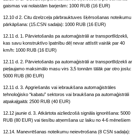
gaismas vai nolaistām barjerām: 1000 RUB (16 EUR)
12.10 d 2. Citu dzelzceļa pārbrauktuves šķērsošanas noteikumu
pārkāpšana: (15.CSN sadaļa): 1000 RUB (16 EUR)
12.11 d. 1. Pārvietošanās pa automaģistrāli ar transportlīdzekli,
kas savu konstruktīvo īpatnību dēļ nevar attīstīt vairāk par 40
km/h: 1000 RUB (16 EUR)
12.11 d. 2. Pārvietošanās pa automaģistrāli ar transportlīdzekli ar
pieļaujamo maksimālo masu virs 3,5 tonnām tālāk par otro joslu:
5000 RUB (80 EUR)
12.11 d. 3. Apgriešanās vai iebraukšana automaģistrāles
tehnoloģisko “kabatu” sektoros vai braukšana pa automaģistrāli
atpakaļgaitā: 2500 RUB (40 EUR)
12.12 jaunie d. 3. Atkārtota aizliedzošā signāla ignorēšana: 5000
RUB (80 EUR) vai tiesību atņemšana uz laiku no 4-6 mēnešiem
12.14. Manevrēšanas noteikumu neievērošana (8 CSN sadaļa):