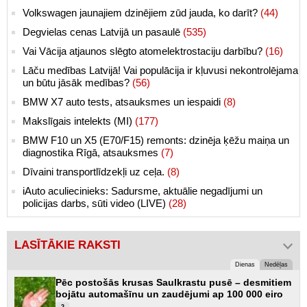
Volkswagen jaunajiem dzinējiem zūd jauda, ko darīt?
(44)
Degvielas cenas Latvijā un pasaulē
(535)
Vai Vācija atjaunos slēgto atomelektrostaciju darbību?
(16)
Lāču medības Latvijā! Vai populācija ir kļuvusi nekontrolējama
un būtu jāsāk medības?
(56)
BMW X7 auto tests, atsauksmes un iespaidi
(8)
Makslīgais intelekts (MI)
(177)
BMW F10 un X5 (E70/F15) remonts: dzinēja ķēžu maiņa un
diagnostika Rīgā, atsauksmes
(7)
Dīvaini transportlīdzekļi uz ceļa.
(8)
iAuto aculiecinieks: Sadursme, aktuālie negadījumi un
policijas darbs, sūti video (LIVE)
(28)
LASĪTĀKIE RAKSTI
Dienas
Nedēļas
Pēc postošās krusas Saulkrastu pusē – desmitiem
bojātu automašīnu un zaudējumi ap 100 000 eiro
2