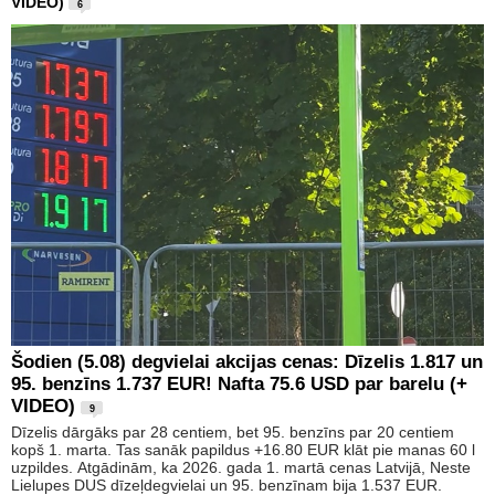
VIDEO)
6
Šodien (5.08) degvielai akcijas cenas: Dīzelis 1.817 un
95. benzīns 1.737 EUR! Nafta 75.6 USD par barelu (+
VIDEO)
9
Dīzelis dārgāks par 28 centiem, bet 95. benzīns par 20 centiem
kopš 1. marta. Tas sanāk papildus +16.80 EUR klāt pie manas 60 l
uzpildes. Atgādinām, ka 2026. gada 1. martā cenas Latvijā, Neste
Lielupes DUS dīzeļdegvielai un 95. benzīnam bija 1.537 EUR.