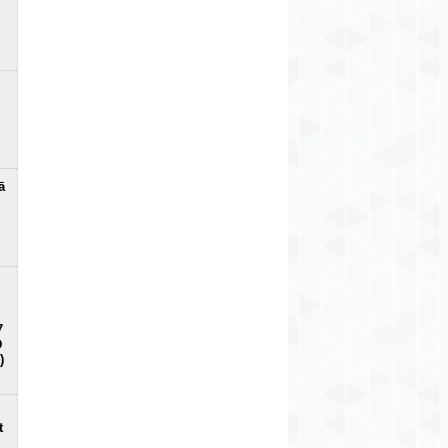
ā
7
D
)
t