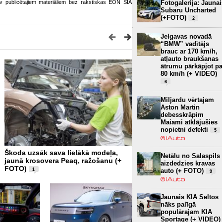
Fotogalerija: Jaunai
o.lv publicētajiem materiāliem bez rakstiskas EON SIA
Subaru Uncharted
(+FOTO)
2
Jelgavas novadā
“BMW” vadītājs
brauc ar 170 km/h,
atļauto braukšanas
ātrumu pārkāpjot pa
80 km/h (+ VIDEO)
6
Miljardu vērtajam
Aston Martin
debesskrāpim
Maiami atklājušies
nopietni defekti
5
Škoda uzsāk sava lielākā modeļa,
250 tonnas virs galvas - 
Netālu no Salaspils
jaunā krosovera Peaq, ražošanu (+
Zinātnes sala un Baltijā 
aizdedzies kravas
FOTO)
planetārijs (+ FOTO)
auto (+ FOTO)
1
2
9
Jaunais KIA Seltos
nāks palīgā
populārajam KIA
Sportage (+ VIDEO)