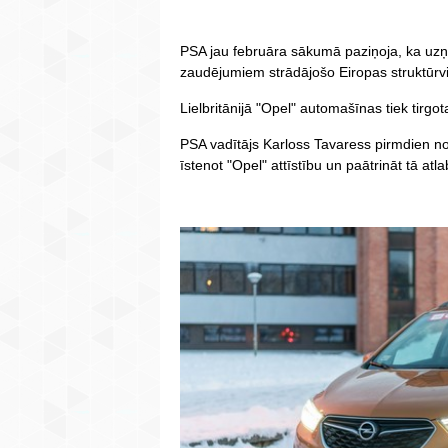
PSA jau februāra sākumā paziņoja, ka uz
zaudējumiem strādājošo Eiropas struktūrv
Lielbritānijā "Opel" automašīnas tiek tirgot
PSA vadītājs Karloss Tavaress pirmdien n
īstenot "Opel" attīstību un paātrināt tā atl