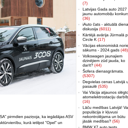
(7)
Latvijas Gada auto 2027 
jaunu automobiļu konkur
(36)
iAuto čats - aktuālā dien
diskusija
(6011)
Kārtējā avārija Jūrmalā p
Circle K
(17)
Vācijas ekonomiskā nori
sākums - 2024.gads
(48)
Volkswagen jaunajiem
dzinējiem zūd jauda, ko
darīt?
(44)
Šofera dienasgrāmata.
(5307)
Degvielas cenas Latvijā 
pasaulē
(535)
Vai Vācija atjaunos slēgt
atomelektrostaciju darbī
(16)
Lāču medības Latvijā! Va
populācija ir kļuvusi
nekontrolējama un būtu
SA" pirmdien paziņoja, ka iegādājas ASV
jāsāk medības?
(56)
tūrvienību, kurā ietilpst "Opel" un
BMW X7 auto tests,