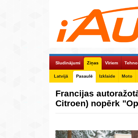
Sludinājumi
Ziņas
Vīriem
Tehno
Latvijā
Pasaulē
Izklaide
Moto
Francijas autoražot
Citroen) nopērk "O