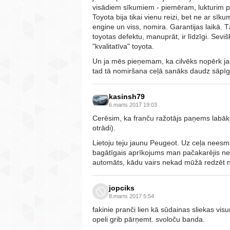
visādiem sīkumiem - piemēram, lukturim p
Toyota bija tikai vienu reizi, bet ne ar sī
engine un viss, nomira. Garantijas laikā. T
toyotas defektu, manuprāt, ir līdzīgi. Sevišķi
"kvalitatīva" toyota.
Un ja mēs pieņemam, ka cilvēks nopērk ja
tad tā nomiršana ceļā sanāks daudz sāpīgāk
kasinsh79
6.marts 2017 19:03
Cerēsim, ka franču ražotājs paņems labāk
otrādi).
Lietoju teju jaunu Peugeot. Uz ceļa neesmu 
bagātīgais aprīkojums man pačakarējis ne re
automāts, kādu vairs nekad mūžā redzēt n
jopciks
8.marts 2017 5:54
fakinie pranči lien kā sūdainas sliekas vis
opeli grib pārņemt. svoloču banda.