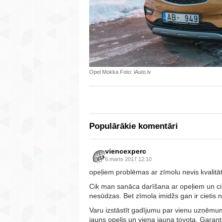
Opel Mokka Foto: iAuto.lv
Populārākie komentāri
viencexperc
6.marts 2017 12:10
opeļiem problēmas ar zīmolu nevis kvalitāt
Cik man sanāca darīšana ar opeļiem un ci
nesūdzas. Bet zīmola imidžs gan ir cietis 
Varu izstāstīt gadījumu par vienu uzņēmu
jauns opelis un viena jauna toyota. Garantij