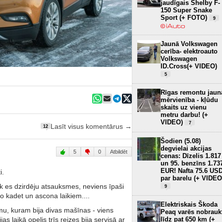
jaudīgais Shelby F-
150 Super Snake
Sport (+ FOTO)
9
Jaunā Volkswagen
cerība- elektroauto
Volkswagen
ID.Cross(+ VIDEO)
5
Rīgas remontu jaun
mērvienība - kļūdu
skaits uz vienu
metru darbu! (+
VIDEO)
7
Lasīt visus komentārus →
12
Šodien (5.08)
degvielai akcijas
5
0
Atbildēt
cenas: Dīzelis 1.817
un 95. benzīns 1.73
EUR! Nafta 75.6 US
i.
par barelu (+ VIDEO
k es dzirdēju atsauksmes, neviens īpaši
9
no kadet un ascona laikiem....
Elektriskais Škoda
mu, kuram bija divas mašīnas - viens
Peaq varēs nobrauk
līdz pat 650 km (+
as laikā opelis trīs reizes bija servisā ar