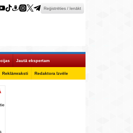
Reģistrēties / Ienākt
cijas
Jautā ekspertam
Reklāmraksti
Redaktora Izvēle
Ā
tie
s