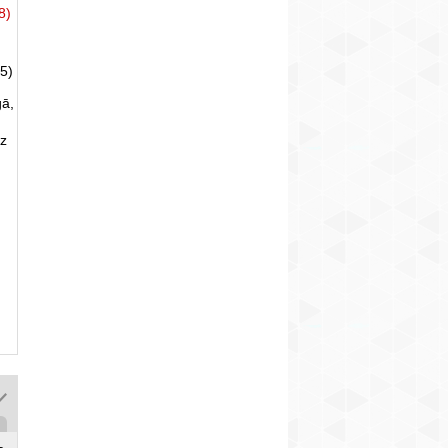
8)
5)
gā,
uz