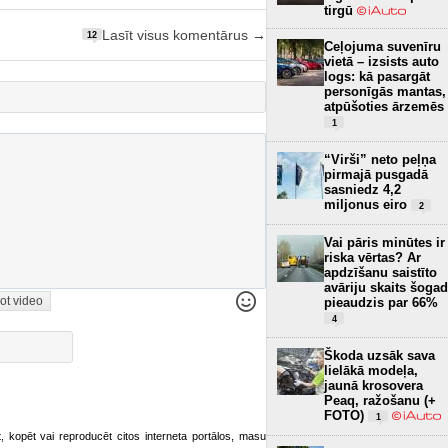
tirgū
Lasīt visus komentārus →
12
Ceļojuma suvenīru
vietā – izsists auto
logs: kā pasargāt
personīgās mantas,
atpūšoties ārzemēs
1
“Virši” neto peļņa
pirmajā pusgadā
sasniedz 4,2
miljonus eiro
2
Vai pāris minūtes ir
riska vērtas? Ar
apdzīšanu saistīto
avāriju skaits šogad
ot video
pieaudzis par 66%
4
Škoda uzsāk sava
lielākā modeļa,
jaunā krosovera
Peaq, ražošanu (+
FOTO)
1
ot, kopēt vai reproducēt citos interneta portālos, masu