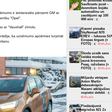
Pēc postošās krusa
Saulkrastu pusē –
desmitiem bojātu
automašīnu un
ņēmums ir ieinteresēts pārņemt GM ar
zaudējumi ap 100
ienību "Opel".
000 eiro
2
as ar "Vauxhall" zīmolu.
Xiaomi piesaka
SkyNomad N70
orādīja, ka uzņēmums apņēmies turpināt
EREV – luksusa SU
Eiropas tirgum (+
abšanu.
FOTO)
4
Škoda uzsāk sava
lielākā modeļa,
jaunā krosovera
Peaq, ražošanu (+
FOTO)
1
Miljardu vērtajam
Aston Martin
debesskrāpim
Maiami atklājušies
nopietni defekti
5
Piedāvājumā
atgriežas 821 Zs