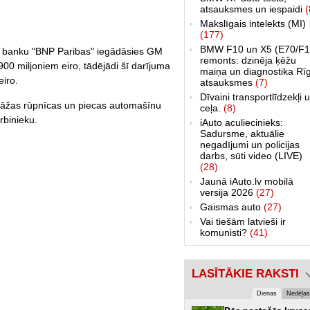
atsauksmes un iespaidi
(
Makslīgais intelekts (MI)
(177)
BMW F10 un X5 (E70/F1
as banku "BNP Paribas" iegādāsies GM
remonts: dzinēja ķēžu
00 miljoniem eiro, tādējādi šī darījuma
maiņa un diagnostika Rī
iro.
atsauksmes
(7)
Dīvaini transportlīdzekļi 
āžas rūpnīcas un piecas automašīnu
ceļa.
(8)
rbinieku.
iAuto aculiecinieks:
Sadursme, aktuālie
negadījumi un policijas
darbs, sūti video (LIVE)
(28)
Jaunā iAuto.lv mobilā
versija 2026
(27)
Gaismas auto
(27)
Vai tiešām latvieši ir
komunisti?
(41)
LASĪTĀKIE RAKSTI
Dienas
Nedēļas