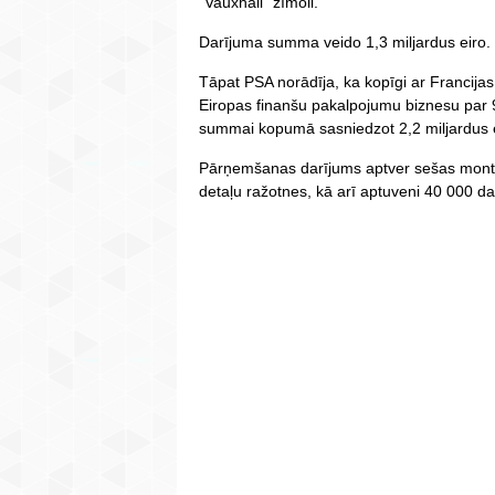
"Vauxhall" zīmoli.
Darījuma summa veido 1,3 miljardus eiro.
Tāpat PSA norādīja, ka kopīgi ar Francij
Eiropas finanšu pakalpojumu biznesu par 9
summai kopumā sasniedzot 2,2 miljardus e
Pārņemšanas darījums aptver sešas mont
detaļu ražotnes, kā arī aptuveni 40 000 da