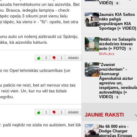
VIDEO)
8
azuda hermētiskums un tas aizsvīda. Bet
kumu. Brauca, iedegās lampiņa - check
Jaunais KIA Seltos
āpēc opeļa 3 sīkumi pret vienu lielu
nāks palīgā
 tāpēc, ka viens ir - "fū"- opelis, bet otra
populārajam KIA
Sportage (+ VIDEO)
unu auto un nolemj aizbraukt uz Spāniju,
Netālu no Salaspils
a, kā aizsvīdis lukturis.
aizdedzies kravas
auto (+ FOTO)
9
2
1
Atbildēt
"Zvaniet
prezidentam" -
o no Opel tehniskās uzticamības (un
likumsargi
Āgenskalnā aiztur
agresīvu un,
palicis ne reizi, bet arī nervus viss tas
iespējams, iereibuš
izi vien. Un, kur nu vēl tas tizlais
autovadītāju (+
egribu.
VIDEO)
3
1
1
Atbildēt
JAUNIE RAKSTI
ur. paši nejēdz ne sūda no autiņiem, bet lūk
No 66 000 eiro -
Dodge Charger
atgriežas Eiropas