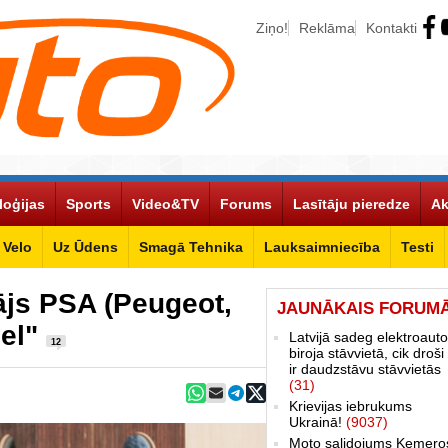
Ziņo!
Reklāma
Kontakti
loģijas
Sports
Video&TV
Forums
Lasītāju pieredze
Ak
Velo
Uz Ūdens
Smagā Tehnika
Lauksaimniecība
Testi
ājs PSA (Peugeot,
JAUNĀKAIS FORUM
pel"
Latvijā sadeg elektroauto
12
biroja stāvvietā, cik droši 
ir daudzstāvu stāvvietās
(31)
Krievijas iebrukums
Ukrainā!
(9037)
Moto salidojums Ķemero