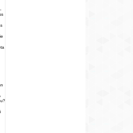
-
ss
as
ie
eta
un
o
bu?
i