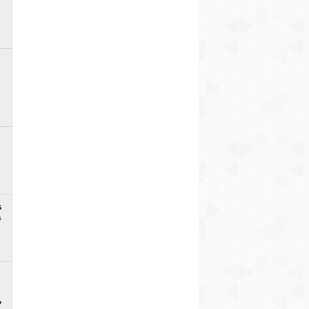
s
a
u
7