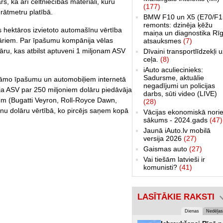
s, kā arī celtniecības materiāli, kuru
(177)
drātmetru platībā.
BMW F10 un X5 (E70/F1
remonts: dzinēja ķēžu
 hektāros izvietoto automašīnu vērtība
maiņa un diagnostika Rīg
lāriem. Par īpašumu kompānija vēlas
atsauksmes
(7)
ru, kas atbilst aptuveni 1 miljonam ASV
Dīvaini transportlīdzekļi 
ceļa.
(8)
iAuto aculiecinieks:
Sadursme, aktuālie
tāmo īpašumu un automobiļiem internetā
negadījumi un policijas
ija ASV par 250 miljoniem dolāru piedāvāja
darbs, sūti video (LIVE)
em (Bugatti Veyron, Roll-Royce Dawn,
(28)
nu dolāru vērtībā, ko pircējs saņem kopā
Vācijas ekonomiskā norie
sākums - 2024.gads
(47)
Jaunā iAuto.lv mobilā
versija 2026
(27)
Gaismas auto
(27)
Vai tiešām latvieši ir
komunisti?
(41)
LASĪTĀKIE RAKSTI
Dienas
Nedēļas