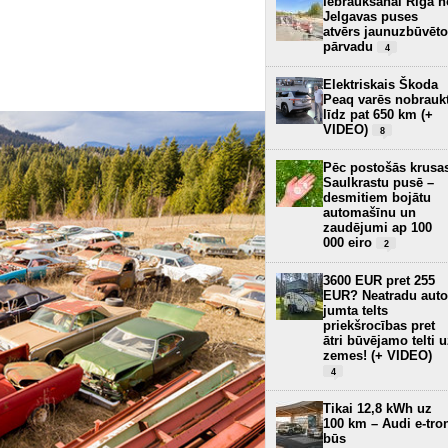
Iebraukšanai Rīgā n
Jelgavas puses
atvērs jaunuzbūvēto
pārvadu
4
Elektriskais Škoda
Peaq varēs nobrauk
līdz pat 650 km (+
VIDEO)
8
Pēc postošās krusa
Saulkrastu pusē –
desmitiem bojātu
automašīnu un
zaudējumi ap 100
000 eiro
2
3600 EUR pret 255
EUR? Neatradu auto
jumta telts
priekšrocības pret
ātri būvējamo telti 
zemes! (+ VIDEO)
4
Tikai 12,8 kWh uz
100 km – Audi e-tro
būs