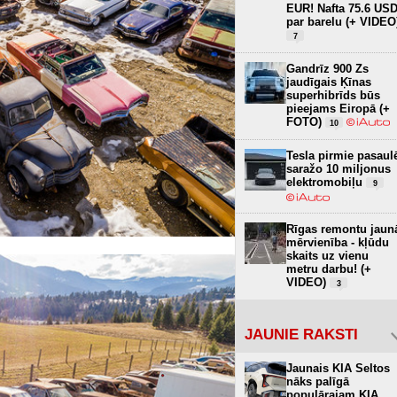
EUR! Nafta 75.6 US
par barelu (+ VIDEO
7
Gandrīz 900 Zs
jaudīgais Ķīnas
superhibrīds būs
pieejams Eiropā (+
FOTO)
10
Tesla pirmie pasaul
saražo 10 miljonus
elektromobiļu
9
Rīgas remontu jaun
mērvienība - kļūdu
skaits uz vienu
metru darbu! (+
VIDEO)
3
JAUNIE RAKSTI
Jaunais KIA Seltos
nāks palīgā
populārajam KIA