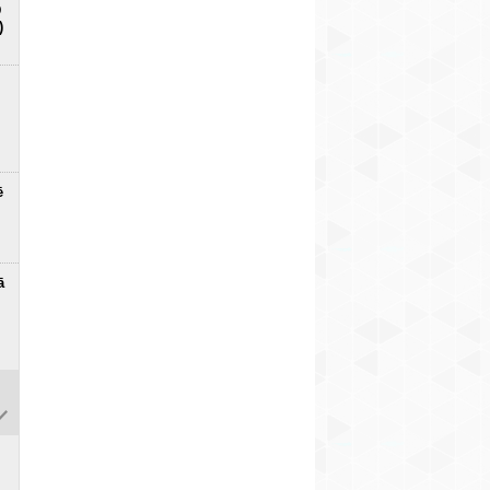
D
)
ē
ā