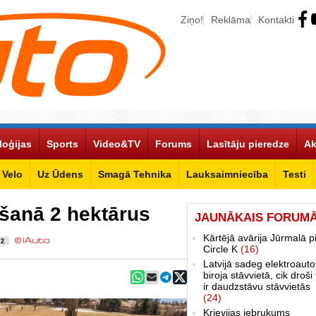
Ziņo!
Reklāma
Kontakti
loģijas
Sports
Video&TV
Forums
Lasītāju pieredze
Ak
Velo
Uz Ūdens
Smagā Tehnika
Lauksaimniecība
Testi
ošanā 2 hektārus
JAUNĀKAIS FORUM
Kārtējā avārija Jūrmalā p
2
Circle K
(16)
Latvijā sadeg elektroauto
biroja stāvvietā, cik droši 
ir daudzstāvu stāvvietās
(24)
Krievijas iebrukums