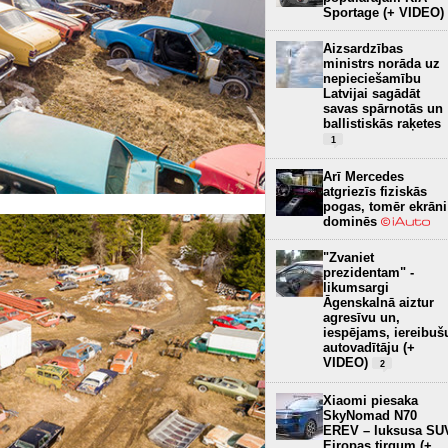
Sportage (+ VIDEO)
Aizsardzības
ministrs norāda uz
nepieciešamību
Latvijai sagādāt
savas spārnotās un
ballistiskās raķetes
1
Arī Mercedes
atgriezīs fiziskās
pogas, tomēr ekrāni
dominēs
"Zvaniet
prezidentam" -
likumsargi
Āgenskalnā aiztur
agresīvu un,
iespējams, iereibuš
autovadītāju (+
VIDEO)
2
Xiaomi piesaka
SkyNomad N70
EREV – luksusa SU
Eiropas tirgum (+