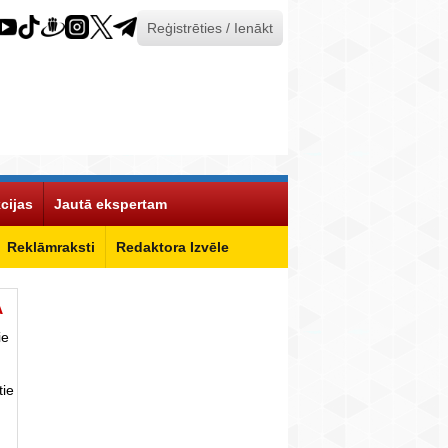
Reģistrēties / Ienākt
cijas
Jautā ekspertam
Reklāmraksti
Redaktora Izvēle
Ā
ie
tie