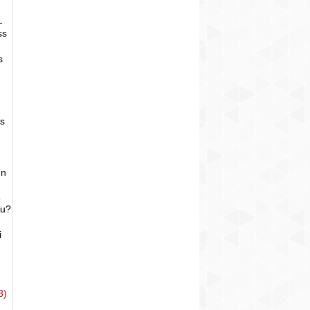
-
ss
s
as
un
o
bu?
i
8)