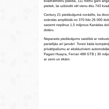
kvadrātmetru platībā, 111 metru garš angār
pietiek, lai uzbūvēti vēl vienu ēku 743 kva
Century 21 piedāvājumā norādīts, ka divos
svārstās amplitūdā no 370 līdz 26 000 do
saņemt nepilnus 1,5 miljonus Kanādas dolā
dolāru.
Neparasts piedāvājums saistībā ar nekus
parādījās arī janvārī. Toreiz kāda kompān
privātīpašumu ar ekskluzīviem automobiļi
Pagani Huayra, Ferrari 488 GTB ) 30 miljo
ar zemi un ēkām.