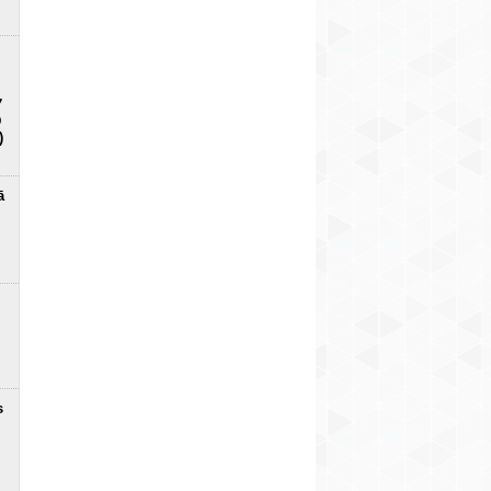
7
D
)
ā
s