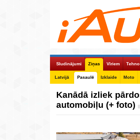
Sludinājumi
Ziņas
Vīriem
Tehno
Latvijā
Pasaulē
Izklaide
Moto
Kanādā izliek pārd
automobiļu (+ foto)