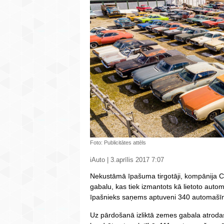
Foto: Publicitātes attēls
iAuto | 3.aprīlis 2017 7:07
Nekustāmā īpašuma tirgotāji, kompānija C
gabalu, kas tiek izmantots kā lietoto auto
īpašnieks saņems aptuveni 340 automašī
Uz pārdošanā izliktā zemes gabala atrod