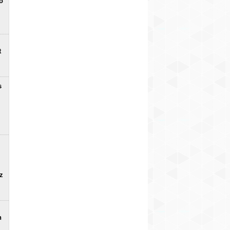
o
t
s
uz
n