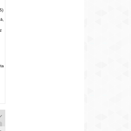
5)
ā,
uz
ta