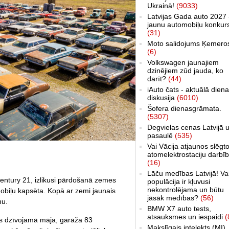
Ukrainā!
(9033)
Latvijas Gada auto 2027 
jaunu automobiļu konkur
(31)
Moto salidojums Ķemero
(6)
Volkswagen jaunajiem
dzinējiem zūd jauda, ko
darīt?
(44)
iAuto čats - aktuālā dien
diskusija
(6010)
Šofera dienasgrāmata.
(5307)
Degvielas cenas Latvijā 
pasaulē
(535)
Vai Vācija atjaunos slēgt
atomelektrostaciju darbī
(16)
Lāču medības Latvijā! Va
entury 21, izlikusi pārdošanā zemes
populācija ir kļuvusi
nekontrolējama un būtu
mobiļu kapsēta. Kopā ar zemi jaunais
jāsāk medības?
(56)
nu.
BMW X7 auto tests,
atsauksmes un iespaidi
(
as dzīvojamā māja, garāža 83
Makslīgais intelekts (MI)