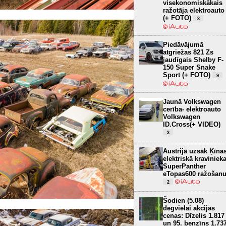
visekonomiskākais
ražotāja elektroauto
(+ FOTO)
3
Piedāvājumā
atgriežas 821 Zs
jaudīgais Shelby F-
150 Super Snake
Sport (+ FOTO)
9
Jaunā Volkswagen
cerība- elektroauto
Volkswagen
ID.Cross(+ VIDEO)
3
Austrijā uzsāk Ķīna
elektriskā kraviniek
SuperPanther
eTopas600 ražošan
2
Šodien (5.08)
degvielai akcijas
cenas: Dīzelis 1.817
un 95. benzīns 1.73