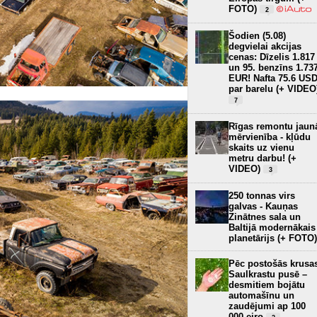
FOTO)
2
Šodien (5.08)
degvielai akcijas
cenas: Dīzelis 1.817
un 95. benzīns 1.73
EUR! Nafta 75.6 US
par barelu (+ VIDEO
7
Rīgas remontu jaun
mērvienība - kļūdu
skaits uz vienu
metru darbu! (+
VIDEO)
3
250 tonnas virs
galvas - Kauņas
Zinātnes sala un
Baltijā modernākais
planetārijs (+ FOTO)
Pēc postošās krusa
Saulkrastu pusē –
desmitiem bojātu
automašīnu un
zaudējumi ap 100
000 eiro