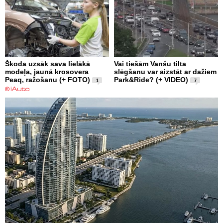
Škoda uzsāk sava lielākā
Vai tiešām Vanšu tilta
modeļa, jaunā krosovera
slēgšanu var aizstāt ar dažiem
Peaq, ražošanu (+ FOTO)
Park&Ride? (+ VIDEO)
1
7