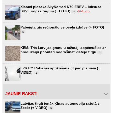
Xiaomi piesaka SkyNomad N70 EREV – luksusa
SUV Eiropas tirgum (+ FOTO)
4
Pabeigta trīs reģionālo veloceļu izbūve (+ FOTO)
5
KEM: Trīs Latvijas granulu ražotāji apņēmušies ar
produkciju prioritāri nodrošināt vietējo tirgu
1
LVRTC: Robežas aprīkošana rit pēc plāniem (+
VIDEO)
1
JAUNIE RAKSTI
Latvijas tirgū ienāk Ķīnas automobiļu ražotājs
Zeekr (+ VIDEO)
5