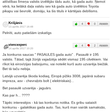
attīstības līmeņa valstis izvēlējās tādu auto, kā gada auto. Ņemot
vērā, ka lielākā daļa valstu sev kā gada auto izvēlētos Toyota
pikapu vai ševrolē, domāju, ka šis tituls ir kārtējais debīlisms.
Krišjānis
4
0
Atbildēt
13.aprīlis 2017 16:48
Pelnīti, auto patiešām izskatīgs
viencexperc
4
2
Atbildēt
14.aprīlis 2017 10:20
Ja konkurss saucas " PASAULES gada auto" . Pasaulē ir 195
valstis. Tātad, tajā žūrijā vajadzēja sēdēt vismaz 195 cilvēkiem. Vai
rīkot kā eirovīzijas balsojumu, vai noteikt kurš auto uzvarēja biežāk.
Bet tā taču nebija.
Latvijā uzvarēja škoda kodiaq, Eiropā pižiks 3008, japānā subaru
impreza, asv - chevraļots bolt ( elektriskais)...
Bet pasaulē uzvarēja - jaguārs.
Kas par h... ????
Tāpēc interesējos - kā tas konkurss notika. Es gribu sataisīt
konkursu - galaktikas gada auto. Tas, kurš man vairāk samaksās,
būs uzvarētājs.