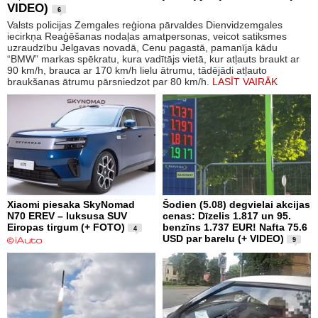
VIDEO)
6
Valsts policijas Zemgales reģiona pārvaldes Dienvidzemgales
iecirkņa Reaģēšanas nodaļas amatpersonas, veicot satiksmes
uzraudzību Jelgavas novadā, Cenu pagastā, pamanīja kādu
“BMW” markas spēkratu, kura vadītājs vietā, kur atļauts braukt ar
90 km/h, brauca ar 170 km/h lielu ātrumu, tādējādi atļauto
braukšanas ātrumu pārsniedzot par 80 km/h.
LASĪT VAIRĀK
Xiaomi piesaka SkyNomad
Šodien (5.08) degvielai akcijas
N70 EREV – luksusa SUV
cenas: Dīzelis 1.817 un 95.
Eiropas tirgum (+ FOTO)
benzīns 1.737 EUR! Nafta 75.6
4
USD par barelu (+ VIDEO)
9