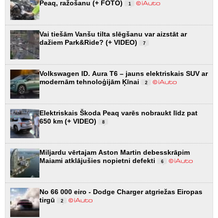
Peaq, ražošanu (+ FOTO)
1
Vai tiešām Vanšu tilta slēgšanu var aizstāt ar
dažiem Park&Ride? (+ VIDEO)
7
Volkswagen ID. Aura T6 – jauns elektriskais SUV ar
modernām tehnoloģijām Ķīnai
2
Elektriskais Škoda Peaq varēs nobraukt līdz pat
650 km (+ VIDEO)
8
Miljardu vērtajam Aston Martin debesskrāpim
Maiami atklājušies nopietni defekti
6
No 66 000 eiro - Dodge Charger atgriežas Eiropas
tirgū
2