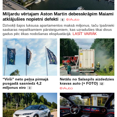
Miljardu vērtajam Aston Martin debesskrāpim Maiami
atklājušies nopietni defekti
6
Dzīvokļi šajos luksusa apartamentos maksā miljonus, taču īpašnieki
saskaras nepatīkamiem pārsteigumiem, kas uzradušies tikai divus
gadus pēc ēkas nodošanas ekspluatācijā.
LASĪT VAIRĀK
“Virši” neto peļņa pirmajā
Netālu no Salaspils aizdedzies
pusgadā sasniedz 4,2
kravas auto (+ FOTO)
12
miljonus eiro
3