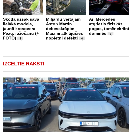
Škoda uzsāk sava
Miljardu vērtajam
Arī Mercedes
P
lielākā modeļa,
Aston Martin
atgriezīs fiziskās
g
jaunā krosovera
debesskrāpim
pogas, tomēr ekrāni
r
Peaq, ražošanu (+
Maiami atklājušies
dominēs
p
6
FOTO)
nopietni defekti
v
1
6
IZCELTIE RAKSTI