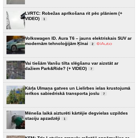
LVRTC: Robežas aprīkošana rit pēc plāniem (+
VIDEO)
1
Volkswagen ID. Aura T6 – jauns elektriskais SUV ar
modernām tehnoloģijām Ķīnai
2
Vai tiešām Vanšu tilta slēgšanu var aizstāt ar
dažiem Park&Ride? (+ VIDEO)
7
Kārļa Ulmaņa gatves un Lielirbes ielas krustojumā
ierīkos sabiedriskā transporta joslu
7
Mēneša laikā aizturēti kārtējie degvielas uzpildes
staciju apzadzēji
1