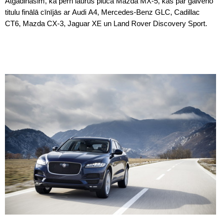
Atgādināsim, ka pērn laurus plūca Mazda MX-5, kas par galveno
titulu finālā cīnījās ar Audi A4, Mercedes-Benz GLC, Cadillac
CT6, Mazda CX-3, Jaguar XE un Land Rover Discovery Sport.