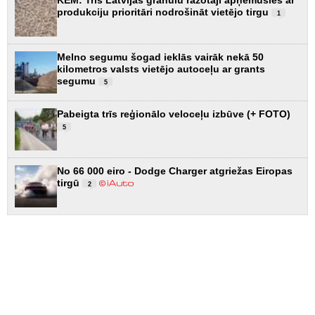
KEM: Trīs Latvijas granulu ražotāji apņēmušies ar
produkciju prioritāri nodrošināt vietējo tirgu
1
Melno segumu šogad ieklās vairāk nekā 50
kilometros valsts vietējo autoceļu ar grants
segumu
5
Pabeigta trīs reģionālo veloceļu izbūve (+ FOTO)
5
No 66 000 eiro - Dodge Charger atgriežas Eiropas
tirgū
2