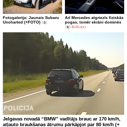
Fotogalerija: Jaunais Subaru
Arī Mercedes atgriezīs fiziskās
Uncharted (+FOTO)
pogas, tomēr ekrāni dominēs
3
6
Jelgavas novadā “BMW” vadītājs brauc ar 170 km/h,
atļauto braukšanas ātrumu pārkāpjot par 80 km/h (+