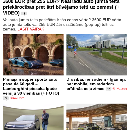
3600 EUR pret 255 EUR? Neatradu auto jumta telts
priekšrocības pret ātri būvējamo telti uz zemes! (+
VIDEO)
8
Vai auto jumta telts patiešām ir tās cenas vērta? 3600 EUR vērta
auto jumta telts vai 255 EUR ātri uzstādāmu (pop-up) telti uz
zemes.
LASĪT VAIRĀK
Pirmajam super sporta auto
Drošībai, ne sodiem - Igaunijā
pasaulē 60 gadi –
par mobilajiem radariem
Lamborghini piesaka īpašo
brīdinās ceļa zimes
12
versiju 99 vienībās (+ FOTO)
3