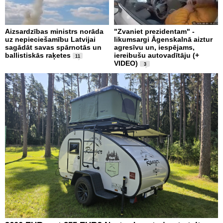
Aizsardzības ministrs norāda
"Zvaniet prezidentam" -
uz nepieciešamību Latvijai
likumsargi Āgenskalnā aiztur
sagādāt savas spārnotās un
agresīvu un, iespējams,
ballistiskās raķetes
iereibušu autovadītāju (+
11
VIDEO)
3