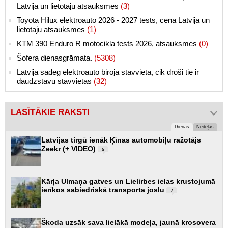
Latvijā un lietotāju atsauksmes
(3)
Toyota Hilux elektroauto 2026 - 2027 tests, cena Latvijā un
lietotāju atsauksmes
(1)
KTM 390 Enduro R motocikla tests 2026, atsauksmes
(0)
Šofera dienasgrāmata.
(5308)
Latvijā sadeg elektroauto biroja stāvvietā, cik droši tie ir
daudzstāvu stāvvietās
(32)
LASĪTĀKIE RAKSTI
Dienas
Nedēļas
Latvijas tirgū ienāk Ķīnas automobiļu ražotājs
Zeekr (+ VIDEO)
5
Kārļa Ulmaņa gatves un Lielirbes ielas krustojumā
ierīkos sabiedriskā transporta joslu
7
Škoda uzsāk sava lielākā modeļa, jaunā krosovera