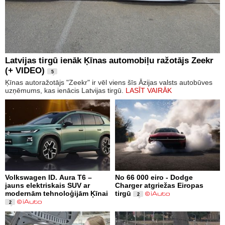
Latvijas tirgū ienāk Ķīnas automobiļu ražotājs Zeekr
(+ VIDEO)
5
Ķīnas autoražotājs "Zeekr" ir vēl viens šīs Āzijas valsts autobūves
uzņēmums, kas ienācis Latvijas tirgū.
LASĪT VAIRĀK
Volkswagen ID. Aura T6 –
No 66 000 eiro - Dodge
jauns elektriskais SUV ar
Charger atgriežas Eiropas
modernām tehnoloģijām Ķīnai
tirgū
2
2