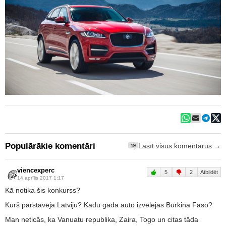
Populārākie komentāri
Lasīt visus komentārus →
19
viencexperc
5
2
Atbildēt
14.aprīlis 2017 1:17
Kā notika šis konkurss?
Kurš pārstāvēja Latviju? Kādu gada auto izvēlējās Burkina Faso?
Man neticās, ka Vanuatu republika, Zaira, Togo un citas tāda