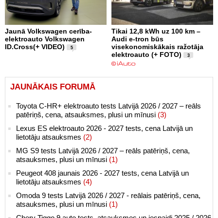
Jaunā Volkswagen cerība-
Tikai 12,8 kWh uz 100 km –
elektroauto Volkswagen
Audi e-tron būs
ID.Cross(+ VIDEO)
visekonomiskākais ražotāja
5
elektroauto (+ FOTO)
3
JAUNĀKAIS FORUMĀ
Toyota C-HR+ elektroauto tests Latvijā 2026 / 2027 – reāls
patēriņš, cena, atsauksmes, plusi un mīnusi
(3)
Lexus ES elektroauto 2026 - 2027 tests, cena Latvijā un
lietotāju atsauksmes
(2)
MG S9 tests Latvijā 2026 / 2027 – reāls patēriņš, cena,
atsauksmes, plusi un mīnusi
(1)
Peugeot 408 jaunais 2026 - 2027 tests, cena Latvijā un
lietotāju atsauksmes
(4)
Omoda 9 tests Latvijā 2026 / 2027 - reālais patēriņš, cena,
atsauksmes, plusi un mīnusi
(1)
Chery Tiggo 9 auto tests, atsauksmes un iespaidi 2025 / 2026