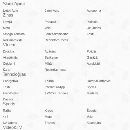
Sludinājumi
Lietoti Auto
Jauni Auto
Autonoma
Ziņas
Latvijā
Pasaulē
Izklaide
Moto
Velo
Uz Ūdens
Smagā Tehnika
Lauksaimniecība
Testi
Reklāmraksti
Redaktora Izvēle
Vīriem
Drošība
Avārijas
Policija
Akadēmija
Satiksme
Garāžā
Ceļojumi
Militāri
Autoklubi
Karte
Reakcijas tests
Tehnoloģijas
Enerģētika
Tālruņi
Datori&Portatīvie
Testi
Internets&App
Spēles
Foto&Video
TV&Cita Tehnika
Gadžeti
Dažādi
Sports
Rallijs
Kross
Šoseja
4x4
Moto
Velo
Uz Ūdens
Trases
Kalendārs
Video&TV