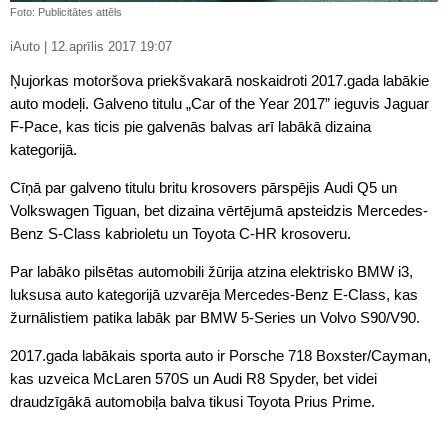
Foto: Publicitātes attēls
iAuto | 12.aprīlis 2017 19:07
Ņujorkas motoršova priekšvakarā noskaidroti 2017.gada labākie
auto modeļi. Galveno titulu „Car of the Year 2017” ieguvis Jaguar
F-Pace, kas ticis pie galvenās balvas arī labākā dizaina
kategorijā.
Cīņā par galveno titulu britu krosovers pārspējis Audi Q5 un
Volkswagen Tiguan, bet dizaina vērtējumā apsteidzis Mercedes-
Benz S-Class kabrioletu un Toyota C-HR krosoveru.
Par labāko pilsētas automobili žūrija atzina elektrisko BMW i3,
luksusa auto kategorijā uzvarēja Mercedes-Benz E-Class, kas
žurnālistiem patika labāk par BMW 5-Series un Volvo S90/V90.
2017.gada labākais sporta auto ir Porsche 718 Boxster/Cayman,
kas uzveica McLaren 570S un Audi R8 Spyder, bet videi
draudzīgākā automobiļa balva tikusi Toyota Prius Prime.