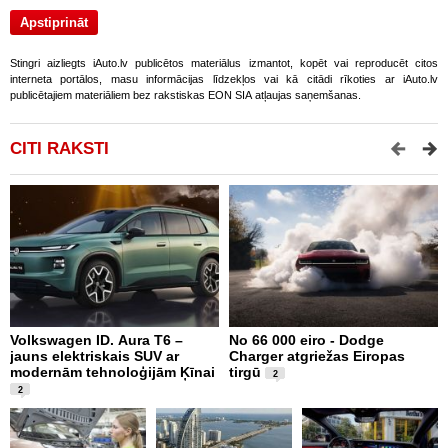
Stingri aizliegts iAuto.lv publicētos materiālus izmantot, kopēt vai reproducēt citos
interneta portālos, masu informācijas līdzekļos vai kā citādi rīkoties ar iAuto.lv
publicētajiem materiāliem bez rakstiskas EON SIA atļaujas saņemšanas.
CITI RAKSTI
Volkswagen ID. Aura T6 –
No 66 000 eiro - Dodge
X
jauns elektriskais SUV ar
Charger atgriežas Eiropas
N
modernām tehnoloģijām Ķīnai
tirgū
E
2
2