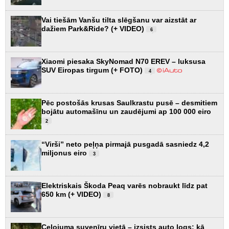
Vai tiešām Vanšu tilta slēgšanu var aizstāt ar
dažiem Park&Ride? (+ VIDEO)
6
Xiaomi piesaka SkyNomad N70 EREV – luksusa
SUV Eiropas tirgum (+ FOTO)
4
Pēc postošās krusas Saulkrastu pusē – desmitiem
bojātu automašīnu un zaudējumi ap 100 000 eiro
2
“Virši” neto peļņa pirmajā pusgadā sasniedz 4,2
miljonus eiro
3
Elektriskais Škoda Peaq varēs nobraukt līdz pat
650 km (+ VIDEO)
8
Ceļojuma suvenīru vietā – izsists auto logs: kā