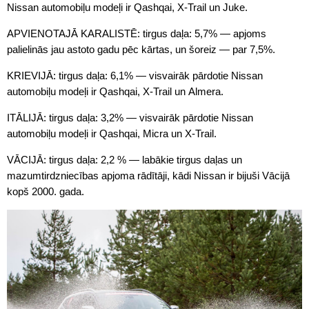
Nissan automobiļu modeļi ir Qashqai, X-Trail un Juke.
APVIENOTAJĀ KARALISTĒ: tirgus daļa: 5,7% — apjoms
palielinās jau astoto gadu pēc kārtas, un šoreiz — par 7,5%.
KRIEVIJĀ: tirgus daļa: 6,1% — visvairāk pārdotie Nissan
automobiļu modeļi ir Qashqai, X-Trail un Almera.
ITĀLIJĀ: tirgus daļa: 3,2% — visvairāk pārdotie Nissan
automobiļu modeļi ir Qashqai, Micra un X-Trail.
VĀCIJĀ: tirgus daļa: 2,2 % — labākie tirgus daļas un
mazumtirdzniecības apjoma rādītāji, kādi Nissan ir bijuši Vācijā
kopš 2000. gada.