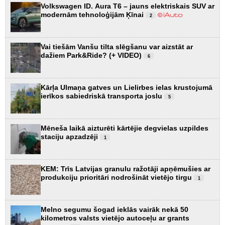
Volkswagen ID. Aura T6 – jauns elektriskais SUV ar
modernām tehnoloģijām Ķīnai
2
Vai tiešām Vanšu tilta slēgšanu var aizstāt ar
dažiem Park&Ride? (+ VIDEO)
6
Kārļa Ulmaņa gatves un Lielirbes ielas krustojumā
ierīkos sabiedriskā transporta joslu
5
Mēneša laikā aizturēti kārtējie degvielas uzpildes
staciju apzadzēji
1
KEM: Trīs Latvijas granulu ražotāji apņēmušies ar
produkciju prioritāri nodrošināt vietējo tirgu
1
Melno segumu šogad ieklās vairāk nekā 50
kilometros valsts vietējo autoceļu ar grants