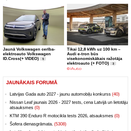
Jaunā Volkswagen cerība-
Tikai 12,8 kWh uz 100 km –
elektroauto Volkswagen
Audi e-tron būs
ID.Cross(+ VIDEO)
visekonomiskākais ražotāja
5
elektroauto (+ FOTO)
3
JAUNĀKAIS FORUMĀ
Latvijas Gada auto 2027 - jaunu automobiļu konkurss
(40)
Nissan Leaf jaunais 2026 - 2027 tests, cena Latvijā un lietotāju
atsauksmes
(0)
KTM 390 Enduro R motocikla tests 2026, atsauksmes
(0)
Šofera dienasgrāmata.
(5308)