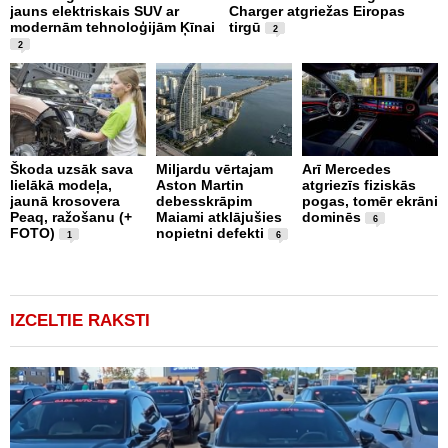
jauns elektriskais SUV ar
Charger atgriežas Eiropas
N
modernām tehnoloģijām Ķīnai
tirgū
E
2
2
Škoda uzsāk sava
Miljardu vērtajam
Arī Mercedes
P
lielākā modeļa,
Aston Martin
atgriezīs fiziskās
g
jaunā krosovera
debesskrāpim
pogas, tomēr ekrāni
r
Peaq, ražošanu (+
Maiami atklājušies
dominēs
p
6
FOTO)
nopietni defekti
v
1
6
IZCELTIE RAKSTI