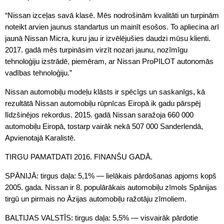
“Nissan izceļas savā klasē. Mēs nodrošinām kvalitāti un turpinām
noteikt arvien jaunus standartus un mainīt esošos. To apliecina arī
jaunā Nissan Micra, kuru jau ir izvēlējušies daudzi mūsu klienti.
2017. gadā mēs turpināsim virzīt nozari jaunu, nozīmīgu
tehnoloģiju izstrādē, piemēram, ar Nissan ProPILOT autonomās
vadības tehnoloģiju.”
Nissan automobiļu modeļu klāsts ir spēcīgs un saskanīgs, kā
rezultātā Nissan automobiļu rūpnīcas Eiropā ik gadu pārspēj
līdzšinējos rekordus. 2015. gadā Nissan saražoja 660 000
automobiļu Eiropā, tostarp vairāk nekā 507 000 Sanderlendā,
Apvienotajā Karalistē.
TIRGU PAMATDATI 2016. FINANŠU GADĀ.
SPĀNIJĀ: tirgus daļa: 5,1% — lielākais pārdošanas apjoms kopš
2005. gada. Nissan ir 8. populārākais automobiļu zīmols Spānijas
tirgū un pirmais no Āzijas automobiļu ražotāju zīmoliem.
BALTIJAS VALSTĪS: tirgus daļa: 5,5% — visvairāk pārdotie