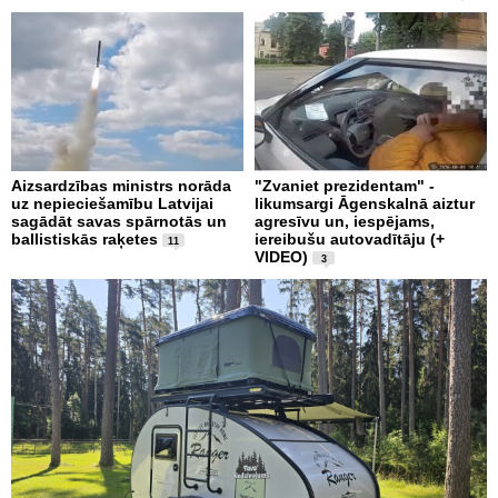
Aizsardzības ministrs norāda
"Zvaniet prezidentam" -
uz nepieciešamību Latvijai
likumsargi Āgenskalnā aiztur
sagādāt savas spārnotās un
agresīvu un, iespējams,
ballistiskās raķetes
iereibušu autovadītāju (+
11
VIDEO)
3