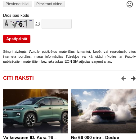
Pievienot bildi
Pievienot video
Drošības kods
Stingri aizliegts iAuto.lv publicētos materiālus izmantot, kopēt vai reproducēt citos
interneta portālos, masu informācijas līdzekļos vai kā citādi rīkoties ar iAuto.lv
publicētajiem materiāliem bez rakstiskas EON SIA atļaujas saņemšanas.
CITI RAKSTI
Volkswagen ID. Aura T6 –
No 66 000 eiro - Dodge
X