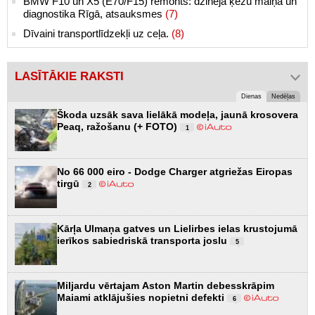
BMW F10 un X5 (E70/F15) remonts: dzinēja ķēžu maiņa un
diagnostika Rīgā, atsauksmes
(7)
Dīvaini transportlīdzekļi uz ceļa.
(8)
LASĪTĀKIE RAKSTI
Dienas
Nedēļas
Škoda uzsāk sava lielākā modeļa, jaunā krosovera
Peaq, ražošanu (+ FOTO)
1
No 66 000 eiro - Dodge Charger atgriežas Eiropas
tirgū
2
Kārļa Ulmaņa gatves un Lielirbes ielas krustojumā
ierīkos sabiedriskā transporta joslu
5
Miljardu vērtajam Aston Martin debesskrāpim
Maiami atklājušies nopietni defekti
6