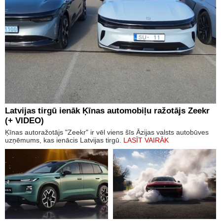
Latvijas tirgū ienāk Ķīnas automobiļu ražotājs Zeekr
(+ VIDEO)
Ķīnas autoražotājs "Zeekr" ir vēl viens šīs Āzijas valsts autobūves
uzņēmums, kas ienācis Latvijas tirgū.
LASĪT VAIRĀK