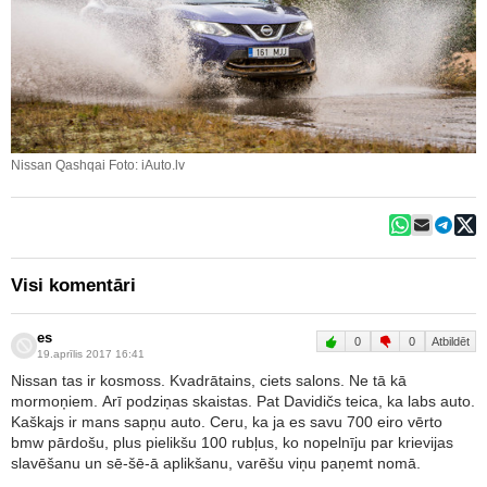
Nissan Qashqai Foto: iAuto.lv
Visi komentāri
es
0
0
Atbildēt
19.aprīlis 2017 16:41
Nissan tas ir kosmoss. Kvadrātains, ciets salons. Ne tā kā
mormoņiem. Arī podziņas skaistas. Pat Davidičs teica, ka labs auto.
Kaškajs ir mans sapņu auto. Ceru, ka ja es savu 700 eiro vērto
bmw pārdošu, plus pielikšu 100 rubļus, ko nopelnīju par krievijas
slavēšanu un sē-šē-ā aplikšanu, varēšu viņu paņemt nomā.