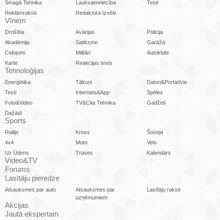
Smagā Tehnika
Lauksaimniecība
Testi
Reklāmraksti
Redaktora Izvēle
Vīriem
Drošība
Avārijas
Policija
Akadēmija
Satiksme
Garāžā
Ceļojumi
Militāri
Autoklubi
Karte
Reakcijas tests
Tehnoloģijas
Enerģētika
Tālruņi
Datori&Portatīvie
Testi
Internets&App
Spēles
Foto&Video
TV&Cita Tehnika
Gadžeti
Dažādi
Sports
Rallijs
Kross
Šoseja
4x4
Moto
Velo
Uz Ūdens
Trases
Kalendārs
Video&TV
Forums
Lasītāju pieredze
Atsauksmes par auto
Atsauksmes par
Lasītāju raksti
uzņēmumiem
Akcijas
Jautā ekspertam