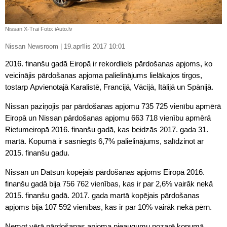
Nissan X-Trai Foto: iAuto.lv
Nissan Newsroom | 19.aprīlis 2017 10:01
2016. finanšu gadā Eiropā ir rekordliels pārdošanas apjoms, ko
veicinājis pārdošanas apjoma palielinājums lielākajos tirgos,
tostarp Apvienotajā Karalistē, Francijā, Vācijā, Itālijā un Spānijā.
Nissan paziņojis par pārdošanas apjomu 735 725 vienību apmērā
Eiropā un Nissan pārdošanas apjomu 663 718 vienību apmērā
Rietumeiropā 2016. finanšu gadā, kas beidzās 2017. gada 31.
martā. Kopumā ir sasniegts 6,7% palielinājums, salīdzinot ar
2015. finanšu gadu.
Nissan un Datsun kopējais pārdošanas apjoms Eiropā 2016.
finanšu gadā bija 756 762 vienības, kas ir par 2,6% vairāk nekā
2015. finanšu gadā. 2017. gada martā kopējais pārdošanas
apjoms bija 107 592 vienības, kas ir par 10% vairāk nekā pērn.
Ņemot vērā pārdošanas apjoma pieaugumu nozarē kopumā,