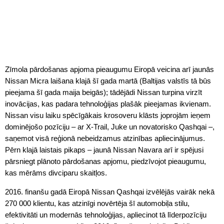
Zīmola pārdošanas apjoma pieaugumu Eiropā veicina arī jaunās
Nissan Micra laišana klajā šī gada martā (Baltijas valstīs tā būs
pieejama šī gada maija beigās); tādējādi Nissan turpina virzīt
inovācijas, kas padara tehnoloģijas plašāk pieejamas ikvienam.
Nissan visu laiku spēcīgākais krosoveru klāsts joprojām ieņem
dominējošo pozīciju – ar X-Trail, Juke un novatorisko Qashqai –,
saņemot visā reģionā nebeidzamus atzinības apliecinājumus.
Pērn klajā laistais pikaps – jaunā Nissan Navara arī ir spējusi
pārsniegt plānoto pārdošanas apjomu, piedzīvojot pieaugumu,
kas mērāms divciparu skaitļos.
2016. finanšu gadā Eiropā Nissan Qashqai izvēlējās vairāk nekā
270 000 klientu, kas atzinīgi novērtēja šī automobiļa stilu,
efektivitāti un modernās tehnoloģijas, apliecinot tā līderpozīciju