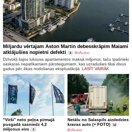
Miljardu vērtajam Aston Martin debesskrāpim Maiami
atklājušies nopietni defekti
6
Dzīvokļi šajos luksusa apartamentos maksā miljonus, taču īpašnieki
saskaras nepatīkamiem pārsteigumiem, kas uzradušies tikai divus
gadus pēc ēkas nodošanas ekspluatācijā.
LASĪT VAIRĀK
“Virši” neto peļņa pirmajā
Netālu no Salaspils aizdedzies
pusgadā sasniedz 4,2
kravas auto (+ FOTO)
12
miljonus eiro
3