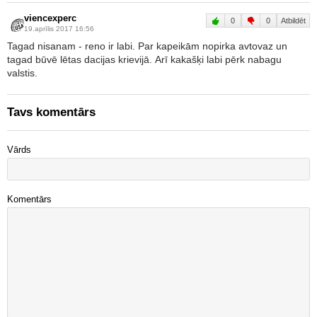
viencexperc
0
0
Atbildēt
19.aprīlis 2017 16:56
Tagad nisanam - reno ir labi. Par kapeikām nopirka avtovaz un
tagad būvē lētas dacijas krievijā. Arī kakašķi labi pērk nabagu
valstis.
Tavs komentārs
Vārds
Komentārs