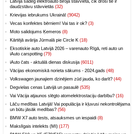
Latvijā sadeg elektroauto biroja stāvvietā, cik droši tie ir
daudzstāvu stāvvietās
(32)
Krievijas iebrukums Ukrainā!
(9042)
Vecas konfektes bērniem! Vai tas ir ok?
(3)
Moto salidojums Ķemeros
(8)
Kārtējā avārija Jūrmalā pie Circle K
(18)
Eksotiskie auto Latvijā 2026 – varenauto Rīgā, reti auto un
iAuto carspotting
(79)
iAuto čats - aktuālā dienas diskusija
(6011)
Vācijas ekonomiskā norieta sākums - 2024.gads
(48)
Volkswagen jaunajiem dzinējiem zūd jauda, ko darīt?
(44)
Degvielas cenas Latvijā un pasaulē
(535)
Vai Vācija atjaunos slēgto atomelektrostaciju darbību?
(16)
Lāču medības Latvijā! Vai populācija ir kļuvusi nekontrolējama
un būtu jāsāk medības?
(56)
BMW X7 auto tests, atsauksmes un iespaidi
(8)
Makslīgais intelekts (MI)
(177)