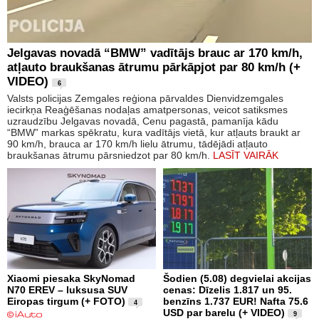
Jelgavas novadā “BMW” vadītājs brauc ar 170 km/h,
atļauto braukšanas ātrumu pārkāpjot par 80 km/h (+
VIDEO)
6
Valsts policijas Zemgales reģiona pārvaldes Dienvidzemgales
iecirkņa Reaģēšanas nodaļas amatpersonas, veicot satiksmes
uzraudzību Jelgavas novadā, Cenu pagastā, pamanīja kādu
“BMW” markas spēkratu, kura vadītājs vietā, kur atļauts braukt ar
90 km/h, brauca ar 170 km/h lielu ātrumu, tādējādi atļauto
braukšanas ātrumu pārsniedzot par 80 km/h.
LASĪT VAIRĀK
Xiaomi piesaka SkyNomad
Šodien (5.08) degvielai akcijas
N70 EREV – luksusa SUV
cenas: Dīzelis 1.817 un 95.
Eiropas tirgum (+ FOTO)
benzīns 1.737 EUR! Nafta 75.6
4
USD par barelu (+ VIDEO)
9