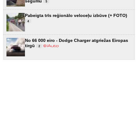
segumu
5
Pabeigta trīs reģionālo veloceļu izbūve (+ FOTO)
4
No 66 000 eiro - Dodge Charger atgriežas Eiropas
tirgū
2