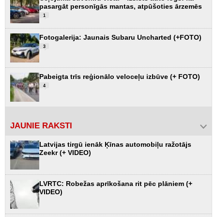
pasargāt personīgās mantas, atpūšoties ārzemēs
1
Fotogalerija: Jaunais Subaru Uncharted (+FOTO)
3
Pabeigta trīs reģionālo veloceļu izbūve (+ FOTO)
4
JAUNIE RAKSTI
Latvijas tirgū ienāk Ķīnas automobiļu ražotājs
Zeekr (+ VIDEO)
LVRTC: Robežas aprīkošana rit pēc plāniem (+
VIDEO)