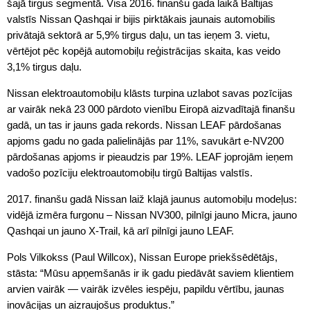
šajā tirgus segmentā. Visa 2016. finanšu gada laikā Baltijas
valstīs Nissan Qashqai ir bijis pirktākais jaunais automobilis
privātajā sektorā ar 5,9% tirgus daļu, un tas ieņem 3. vietu,
vērtējot pēc kopējā automobiļu reģistrācijas skaita, kas veido
3,1% tirgus daļu.
Nissan elektroautomobiļu klāsts turpina uzlabot savas pozīcijas
ar vairāk nekā 23 000 pārdoto vienību Eiropā aizvadītajā finanšu
gadā, un tas ir jauns gada rekords. Nissan LEAF pārdošanas
apjoms gadu no gada palielinājās par 11%, savukārt e-NV200
pārdošanas apjoms ir pieaudzis par 19%. LEAF joprojām ieņem
vadošo pozīciju elektroautomobiļu tirgū Baltijas valstīs.
2017. finanšu gadā Nissan laiž klajā jaunus automobiļu modeļus:
vidējā izmēra furgonu – Nissan NV300, pilnīgi jauno Micra, jauno
Qashqai un jauno X-Trail, kā arī pilnīgi jauno LEAF.
Pols Vilkokss (Paul Willcox), Nissan Europe priekšsēdētājs,
stāsta: “Mūsu apņemšanās ir ik gadu piedāvāt saviem klientiem
arvien vairāk — vairāk izvēles iespēju, papildu vērtību, jaunas
inovācijas un aizraujošus produktus.”