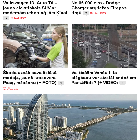
Volkswagen ID. Aura T6 –
No 66 000 eiro - Dodge
jauns elektriskais SUV ar
Charger atgriežas Eiropas
modernām tehnoloģijām Ķīnai
tirgū
2
2
Škoda uzsāk sava lielākā
Vai tiešām Vanšu tilta
modeļa, jaunā krosovera
slēgšanu var aizstāt ar dažiem
Peaq, ražošanu (+ FOTO)
Park&Ride? (+ VIDEO)
1
6