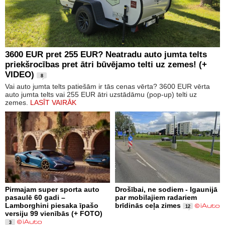
3600 EUR pret 255 EUR? Neatradu auto jumta telts
priekšrocības pret ātri būvējamo telti uz zemes! (+
VIDEO)
8
Vai auto jumta telts patiešām ir tās cenas vērta? 3600 EUR vērta
auto jumta telts vai 255 EUR ātri uzstādāmu (pop-up) telti uz
zemes.
LASĪT VAIRĀK
Pirmajam super sporta auto
Drošībai, ne sodiem - Igaunijā
pasaulē 60 gadi –
par mobilajiem radariem
Lamborghini piesaka īpašo
brīdinās ceļa zimes
12
versiju 99 vienībās (+ FOTO)
3