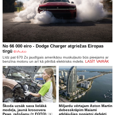
No 66 000 eiro - Dodge Charger atgriežas Eiropas
tirgū
Līdz pat 670 Zs jaudīgais amerikāņu muskuļauto būs pieejams ar
benzīna motoru un arī kā pilnībā elektrisks mdelis.
LASĪT VAIRĀK
Škoda uzsāk sava lielākā
Miljardu vērtajam Aston Martin
modeļa, jaunā krosovera
debesskrāpim Maiami
Peaq, ražošanu (+ FOTO)
atklājušies nopietni defekti
1