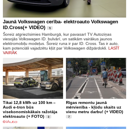
Jaunā Volkswagen cerība- elektroauto Volkswagen
ID.Cross(+ VIDEO)
5
Šoreiz atgriezīsimies Hamburgā, kur pavasarī TV Autoziņas
viesojās Volkswagen ID. bulvārī, un satikām vairākus jaunos
elektromobiļu modeļus. Šoreiz runa ir par ID. Cross. Tas ir auto,
kam potenciāli vajadzētu kļūt par Volkswagen dižpārdokli.
LASĪT
VAIRĀK
Tikai 12,8 kWh uz 100 km –
Rīgas remontu jaunā
Audi e-tron būs
mērvienība - kļūdu skaits uz
visekonomiskākais ražotāja
vienu metru darbu! (+ VIDEO)
elektroauto (+ FOTO)
3
7