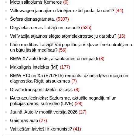
Moto salidojums Ķemeros
(6)
Volkswagen jaunajiem dzinējiem zūd jauda, ko darīt?
(44)
Šofera dienasgrāmata.
(5307)
Degvielas cenas Latvijā un pasaulē
(535)
Vai Vācija atjaunos slēgto atomelektrostaciju darbību?
(16)
Lāču medības Latvijā! Vai populācija ir kļuvusi nekontrolējama
un būtu jāsāk medības?
(56)
BMW X7 auto tests, atsauksmes un iespaidi
(8)
Makslīgais intelekts (MI)
(177)
BMW F10 un X5 (E70/F15) remonts: dzinēja ķēžu maiņa un
diagnostika Rīgā, atsauksmes
(7)
Dīvaini transportlīdzekļi uz ceļa.
(8)
iAuto aculiecinieks: Sadursme, aktuālie negadījumi un
policijas darbs, sūti video (LIVE)
(28)
Jaunā iAuto.lv mobilā versija 2026
(27)
Gaismas auto
(27)
Vai tiešām latvieši ir komunisti?
(41)