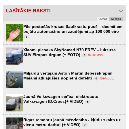
LASĪTĀKIE RAKSTI
Dienas
Nedēļas
Pēc postošās krusas Saulkrastu pusē – desmitiem
bojātu automašīnu un zaudējumi ap 100 000 eiro
2
Xiaomi piesaka SkyNomad N70 EREV – luksusa
SUV Eiropas tirgum (+ FOTO)
4
Miljardu vērtajam Aston Martin debesskrāpim
Maiami atklājušies nopietni defekti
4
Jaunā Volkswagen cerība- elektroauto
Volkswagen ID.Cross(+ VIDEO)
5
Rīgas remontu jaunā mērvienība - kļūdu skaits uz
vienu metru darbu! (+ VIDEO)
7