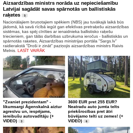
Aizsardzības ministrs norāda uz nepieciešamību
Latvijai sagādāt savas spārnotās un ballistiskās
raķetes
5
Nacionālajiem bruņotajiem spēkiem (NBS) jau tuvākajā laikā būs
jādomā, kā savā rīcībā iegūt gan efektīvas pretraķešu aizsardzības
sistēmas, kas spēj cīnīties ar ienaidnieka ballistisko raķešu
triecieniem, gan tālās darbības uzbrukuma ieročus - ballistiskās un
spārnotās raķetes, Aizsardzības ministrijas portāla "Sargs.lv"
raidierakstā "Droši ir zināt" paziņojis aizsardzības ministrs Raivis
Melnis.
LASĪT VAIRĀK
"Zvaniet prezidentam" -
3600 EUR pret 255 EUR?
likumsargi Āgenskalnā aiztur
Neatradu auto jumta telts
agresīvu un, iespējams,
priekšrocības pret ātri
iereibušu autovadītāju (+
būvējamo telti uz zemes! (+
VIDEO)
VIDEO)
3
6