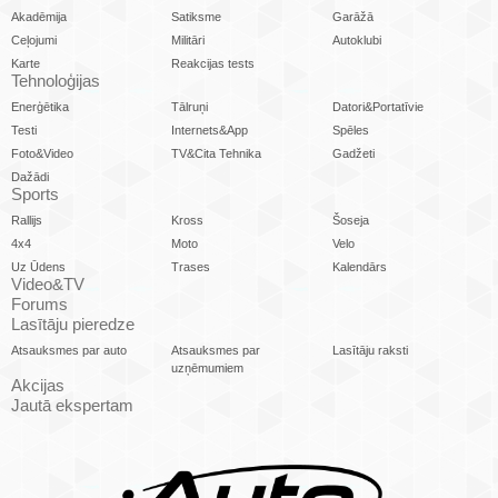
Akadēmija
Satiksme
Garāžā
Ceļojumi
Militāri
Autoklubi
Karte
Reakcijas tests
Tehnoloģijas
Enerģētika
Tālruņi
Datori&Portatīvie
Testi
Internets&App
Spēles
Foto&Video
TV&Cita Tehnika
Gadžeti
Dažādi
Sports
Rallijs
Kross
Šoseja
4x4
Moto
Velo
Uz Ūdens
Trases
Kalendārs
Video&TV
Forums
Lasītāju pieredze
Atsauksmes par auto
Atsauksmes par
Lasītāju raksti
uzņēmumiem
Akcijas
Jautā ekspertam