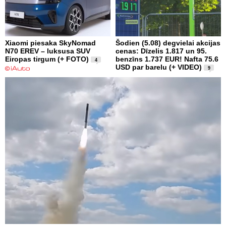
Xiaomi piesaka SkyNomad
Šodien (5.08) degvielai akcijas
N70 EREV – luksusa SUV
cenas: Dīzelis 1.817 un 95.
Eiropas tirgum (+ FOTO)
benzīns 1.737 EUR! Nafta 75.6
4
USD par barelu (+ VIDEO)
9