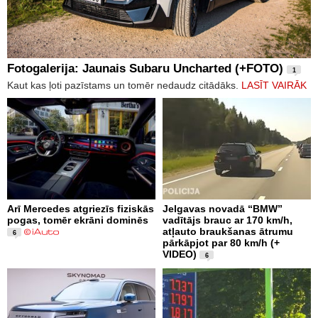
Fotogalerija: Jaunais Subaru Uncharted (+FOTO)
1
Kaut kas ļoti pazīstams un tomēr nedaudz citādāks.
LASĪT VAIRĀK
Arī Mercedes atgriezīs fiziskās
Jelgavas novadā “BMW”
pogas, tomēr ekrāni dominēs
vadītājs brauc ar 170 km/h,
atļauto braukšanas ātrumu
6
pārkāpjot par 80 km/h (+
VIDEO)
6