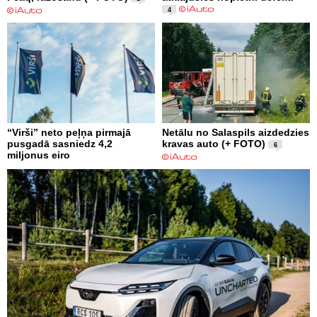
4
“Virši” neto peļņa pirmajā
Netālu no Salaspils aizdedzies
pusgadā sasniedz 4,2
kravas auto (+ FOTO)
6
miljonus eiro