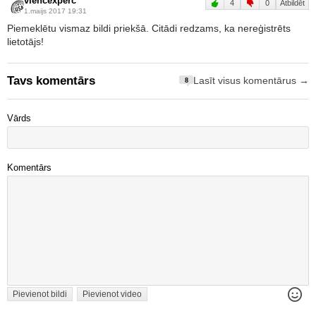
viencexperc
4
0
Atbildēt
1.maijs 2017 19:31
Piemeklētu vismaz bildi priekšā. Citādi redzams, ka nereģistrēts
lietotājs!
Tavs komentārs
Lasīt visus komentārus →
8
Vārds
Komentārs
Pievienot bildi
Pievienot video