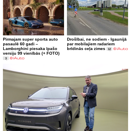
Pirmajam super sporta auto
Drošībai, ne sodiem - Igaunijā
pasaulē 60 gadi –
par mobilajiem radariem
Lamborghini piesaka īpašo
brīdinās ceļa zimes
12
versiju 99 vienībās (+ FOTO)
3