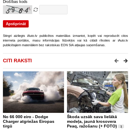
Drošības kods
Stingri aizliegts iAuto.lv publicētos materiālus izmantot, kopēt vai reproducēt citos
interneta portālos, masu informācijas līdzekļos vai kā citādi rīkoties ar iAuto.lv
publicētajiem materiāliem bez rakstiskas EON SIA atļaujas saņemšanas.
CITI RAKSTI
No 66 000 eiro - Dodge
Škoda uzsāk sava lielākā
2
Charger atgriežas Eiropas
modeļa, jaunā krosovera
K
tirgū
Peaq, ražošanu (+ FOTO)
B
1
p