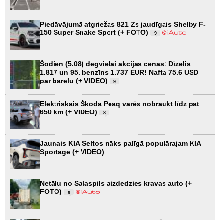
Piedāvājumā atgriežas 821 Zs jaudīgais Shelby F-
150 Super Snake Sport (+ FOTO)
9
Šodien (5.08) degvielai akcijas cenas: Dīzelis
1.817 un 95. benzīns 1.737 EUR! Nafta 75.6 USD
par barelu (+ VIDEO)
9
Elektriskais Škoda Peaq varēs nobraukt līdz pat
650 km (+ VIDEO)
8
Jaunais KIA Seltos nāks palīgā populārajam KIA
Sportage (+ VIDEO)
Netālu no Salaspils aizdedzies kravas auto (+
FOTO)
6