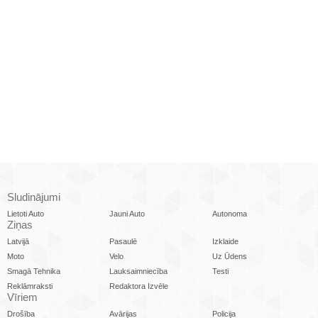
Sludinājumi
Lietoti Auto
Jauni Auto
Autonoma
Ziņas
Latvijā
Pasaulē
Izklaide
Moto
Velo
Uz Ūdens
Smagā Tehnika
Lauksaimniecība
Testi
Reklāmraksti
Redaktora Izvēle
Vīriem
Drošība
Avārijas
Policija