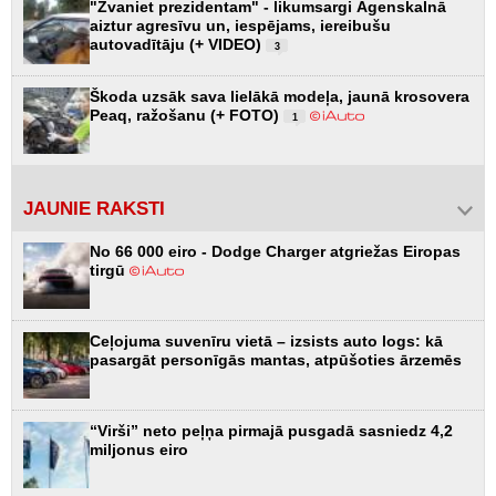
"Zvaniet prezidentam" - likumsargi Āgenskalnā
aiztur agresīvu un, iespējams, iereibušu
autovadītāju (+ VIDEO)
3
Škoda uzsāk sava lielākā modeļa, jaunā krosovera
Peaq, ražošanu (+ FOTO)
1
JAUNIE RAKSTI
No 66 000 eiro - Dodge Charger atgriežas Eiropas
tirgū
Ceļojuma suvenīru vietā – izsists auto logs: kā
pasargāt personīgās mantas, atpūšoties ārzemēs
“Virši” neto peļņa pirmajā pusgadā sasniedz 4,2
miljonus eiro