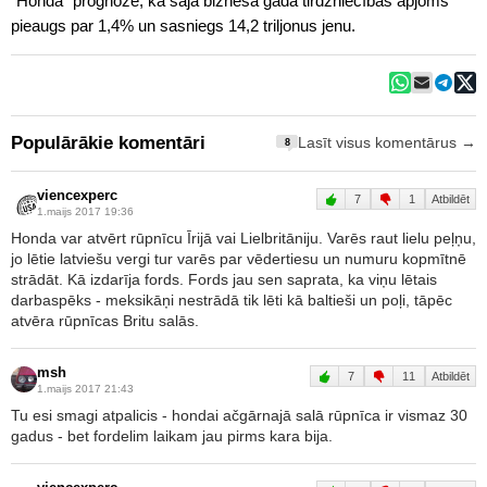
"Honda" prognozē, ka šajā biznesa gadā tirdzniecības apjoms
pieaugs par 1,4% un sasniegs 14,2 triljonus jenu.
Populārākie komentāri
Lasīt visus komentārus →
8
viencexperc
7
1
Atbildēt
1.maijs 2017 19:36
Honda var atvērt rūpnīcu Īrijā vai Lielbritāniju. Varēs raut lielu peļņu,
jo lētie latviešu vergi tur varēs par vēdertiesu un numuru kopmītnē
strādāt. Kā izdarīja fords. Fords jau sen saprata, ka viņu lētais
darbaspēks - meksikāņi nestrādā tik lēti kā baltieši un poļi, tāpēc
atvēra rūpnīcas Britu salās.
msh
7
11
Atbildēt
1.maijs 2017 21:43
Tu esi smagi atpalicis - hondai ačgārnajā salā rūpnīca ir vismaz 30
gadus - bet fordelim laikam jau pirms kara bija.