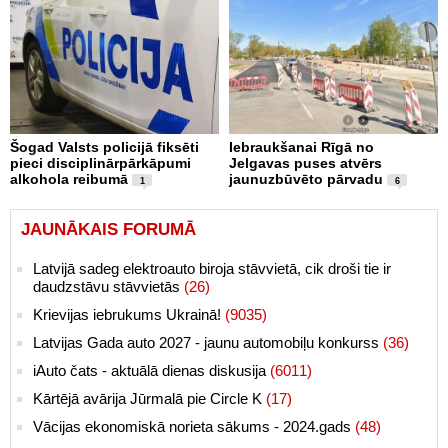
Šogad Valsts policijā fiksēti
Iebraukšanai Rīgā no
pieci disciplinārpārkāpumi
Jelgavas puses atvērs
alkohola reibumā
jaunuzbūvēto pārvadu
1
6
JAUNĀKAIS FORUMĀ
Latvijā sadeg elektroauto biroja stāvvietā, cik droši tie ir
daudzstāvu stāvvietās
(26)
Krievijas iebrukums Ukrainā!
(9035)
Latvijas Gada auto 2027 - jaunu automobiļu konkurss
(36)
iAuto čats - aktuālā dienas diskusija
(6011)
Kārtējā avārija Jūrmalā pie Circle K
(17)
Vācijas ekonomiskā norieta sākums - 2024.gads
(48)