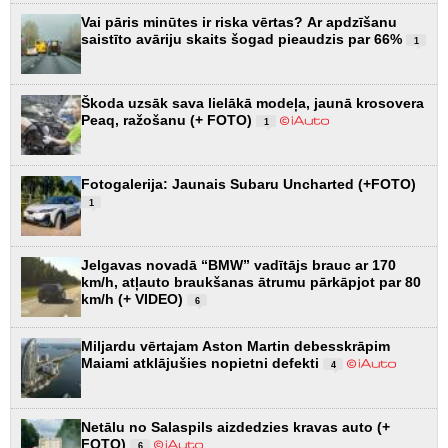
Vai pāris minūtes ir riska vērtas? Ar apdzīšanu
saistīto avāriju skaits šogad pieaudzis par 66%
1
Škoda uzsāk sava lielākā modeļa, jaunā krosovera
Peaq, ražošanu (+ FOTO)
1
Fotogalerija: Jaunais Subaru Uncharted (+FOTO)
1
Jelgavas novadā “BMW” vadītājs brauc ar 170
km/h, atļauto braukšanas ātrumu pārkāpjot par 80
km/h (+ VIDEO)
6
Miljardu vērtajam Aston Martin debesskrāpim
Maiami atklājušies nopietni defekti
4
Netālu no Salaspils aizdedzies kravas auto (+
FOTO)
6