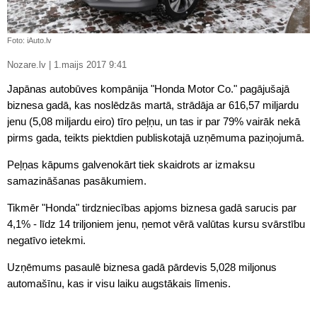
Foto: iAuto.lv
Nozare.lv | 1.maijs 2017 9:41
Japānas autobūves kompānija "Honda Motor Co." pagājušajā
biznesa gadā, kas noslēdzās martā, strādāja ar 616,57 miljardu
jenu (5,08 miljardu eiro) tīro peļņu, un tas ir par 79% vairāk nekā
pirms gada, teikts piektdien publiskotajā uzņēmuma paziņojumā.
Peļņas kāpums galvenokārt tiek skaidrots ar izmaksu
samazināšanas pasākumiem.
Tikmēr "Honda" tirdzniecības apjoms biznesa gadā sarucis par
4,1% - līdz 14 triljoniem jenu, ņemot vērā valūtas kursu svārstību
negatīvo ietekmi.
Uzņēmums pasaulē biznesa gadā pārdevis 5,028 miljonus
automašīnu, kas ir visu laiku augstākais līmenis.