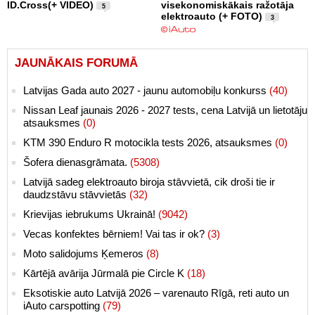
ID.Cross(+ VIDEO)
visekonomiskākais ražotāja
5
elektroauto (+ FOTO)
3
JAUNĀKAIS FORUMĀ
Latvijas Gada auto 2027 - jaunu automobiļu konkurss
(40)
Nissan Leaf jaunais 2026 - 2027 tests, cena Latvijā un lietotāju
atsauksmes
(0)
KTM 390 Enduro R motocikla tests 2026, atsauksmes
(0)
Šofera dienasgrāmata.
(5308)
Latvijā sadeg elektroauto biroja stāvvietā, cik droši tie ir
daudzstāvu stāvvietās
(32)
Krievijas iebrukums Ukrainā!
(9042)
Vecas konfektes bērniem! Vai tas ir ok?
(3)
Moto salidojums Ķemeros
(8)
Kārtējā avārija Jūrmalā pie Circle K
(18)
Eksotiskie auto Latvijā 2026 – varenauto Rīgā, reti auto un
iAuto carspotting
(79)