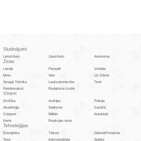
Sludinājumi
Lietoti Auto
Jauni Auto
Autonoma
Ziņas
Latvijā
Pasaulē
Izklaide
Moto
Velo
Uz Ūdens
Smagā Tehnika
Lauksaimniecība
Testi
Reklāmraksti
Redaktora Izvēle
Vīriem
Drošība
Avārijas
Policija
Akadēmija
Satiksme
Garāžā
Ceļojumi
Militāri
Autoklubi
Karte
Reakcijas tests
Tehnoloģijas
Enerģētika
Tālruņi
Datori&Portatīvie
Testi
Internets&App
Spēles