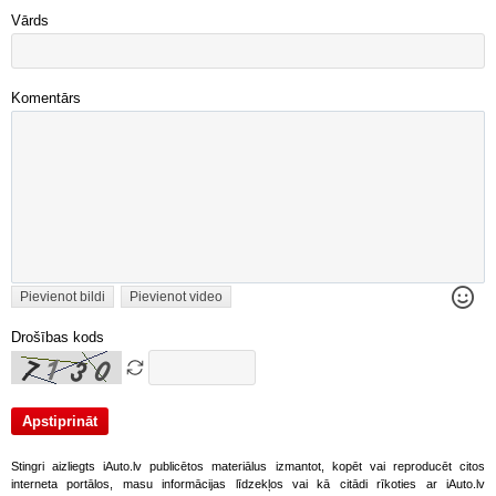
Vārds
Komentārs
Pievienot bildi
Pievienot video
Drošības kods
Stingri aizliegts iAuto.lv publicētos materiālus izmantot, kopēt vai reproducēt citos
interneta portālos, masu informācijas līdzekļos vai kā citādi rīkoties ar iAuto.lv