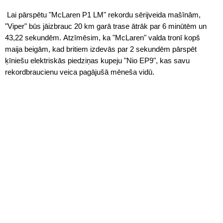
Lai pārspētu "McLaren P1 LM" rekordu sērijveida mašīnām,
"Viper" būs jāizbrauc 20 km garā trase ātrāk par 6 minūtēm un
43,22 sekundēm. Atzīmēsim, ka "McLaren" valda tronī kopš
maija beigām, kad britiem izdevās par 2 sekundēm pārspēt
ķīniešu elektriskās piedziņas kupeju "Nio EP9", kas savu
rekordbraucienu veica pagājušā mēneša vidū.