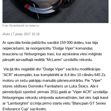
Foto: Ekrānšāviņš no motor.ru
iAuto | 7.jūnijs 2017 15:16
Ar speciāla fonda palīdzību savākti 159 000 dolāru, kas bija
nepieciešami, lai noorganizētu "Dodge Viper" komandas
braucienu uz Nirburgringas trasi, kur aizokeāna viesi mēģinās
pārspēt aizvadītajā nedēļā "McLaren" uzstādīto rekordu.
Vācijā tiks nogādāti divi "Dodge Viper" sacīkšu modifikācijas
"ACR" eksemplāri, kas komplektēti ar 8,4 litru 10 cilindru 645 Zs
motoru un sešu pakāpju manuālo pārnesumkārbu. Pie "Viper"
stūres sēdīsies Dominiks Farnbahers un Luka Štolcs. Abi ir
pieredzējuši sportisti: pirmais 2011.gadā ar "Viper ACR" uzstādīja
Nirburgringas rekordu sērijveida automašīnām, bet otrs šajā trasē
ar "Lamborghini" izcīnīja pirmo starta vietu "Blancpain GT Series
Endurance Cup" sacīkstēs.