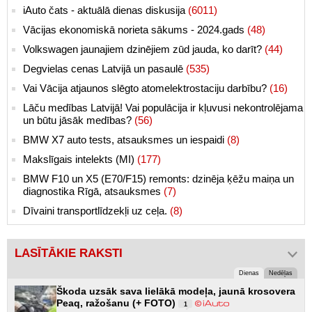
iAuto čats - aktuālā dienas diskusija
(6011)
Vācijas ekonomiskā norieta sākums - 2024.gads
(48)
Volkswagen jaunajiem dzinējiem zūd jauda, ko darīt?
(44)
Degvielas cenas Latvijā un pasaulē
(535)
Vai Vācija atjaunos slēgto atomelektrostaciju darbību?
(16)
Lāču medības Latvijā! Vai populācija ir kļuvusi nekontrolējama
un būtu jāsāk medības?
(56)
BMW X7 auto tests, atsauksmes un iespaidi
(8)
Makslīgais intelekts (MI)
(177)
BMW F10 un X5 (E70/F15) remonts: dzinēja ķēžu maiņa un
diagnostika Rīgā, atsauksmes
(7)
Dīvaini transportlīdzekļi uz ceļa.
(8)
LASĪTĀKIE RAKSTI
Dienas
Nedēļas
Škoda uzsāk sava lielākā modeļa, jaunā krosovera
Peaq, ražošanu (+ FOTO)
1