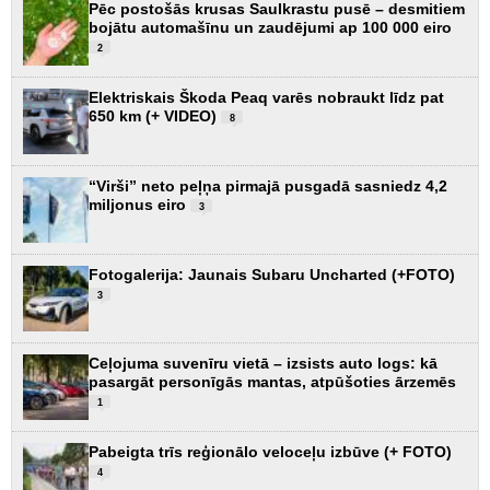
Pēc postošās krusas Saulkrastu pusē – desmitiem
bojātu automašīnu un zaudējumi ap 100 000 eiro
2
Elektriskais Škoda Peaq varēs nobraukt līdz pat
650 km (+ VIDEO)
8
“Virši” neto peļņa pirmajā pusgadā sasniedz 4,2
miljonus eiro
3
Fotogalerija: Jaunais Subaru Uncharted (+FOTO)
3
Ceļojuma suvenīru vietā – izsists auto logs: kā
pasargāt personīgās mantas, atpūšoties ārzemēs
1
Pabeigta trīs reģionālo veloceļu izbūve (+ FOTO)
4