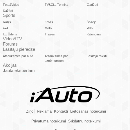
Foto&Video
TV&Cita Tehnika
Gadžeti
Dažādi
Sports
Rallijs
Kross
Šoseja
4x4
Moto
Velo
Uz Ūdens
Trases
Kalendārs
Video&TV
Forums
Lasītāju pieredze
Atsauksmes par auto
Atsauksmes par
Lasītāju raksti
uzņēmumiem
Akcijas
Jautā ekspertam
Ziņo!
Reklāma
Kontakti
Lietošanas noteikumi
Privātuma noteikumi
Sīkdatņu noteikumi