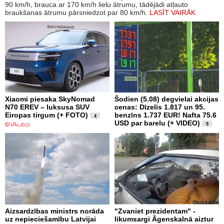
90 km/h, brauca ar 170 km/h lielu ātrumu, tādējādi atļauto
braukšanas ātrumu pārsniedzot par 80 km/h.
LASĪT VAIRĀK
Xiaomi piesaka SkyNomad
Šodien (5.08) degvielai akcijas
N70 EREV – luksusa SUV
cenas: Dīzelis 1.817 un 95.
Eiropas tirgum (+ FOTO)
benzīns 1.737 EUR! Nafta 75.6
4
USD par barelu (+ VIDEO)
9
Aizsardzības ministrs norāda
"Zvaniet prezidentam" -
uz nepieciešamību Latvijai
likumsargi Āgenskalnā aiztur