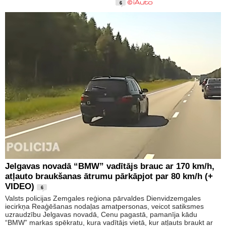
6
Jelgavas novadā “BMW” vadītājs brauc ar 170 km/h,
atļauto braukšanas ātrumu pārkāpjot par 80 km/h (+
VIDEO)
6
Valsts policijas Zemgales reģiona pārvaldes Dienvidzemgales
iecirkņa Reaģēšanas nodaļas amatpersonas, veicot satiksmes
uzraudzību Jelgavas novadā, Cenu pagastā, pamanīja kādu
“BMW” markas spēkratu, kura vadītājs vietā, kur atļauts braukt ar