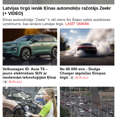
Latvijas tirgū ienāk Ķīnas automobiļu ražotājs Zeekr
(+ VIDEO)
Ķīnas autoražotājs "Zeekr" ir vēl viens šīs Āzijas valsts autobūves
uzņēmums, kas ienācis Latvijas tirgū.
LASĪT VAIRĀK
Volkswagen ID. Aura T6 –
No 66 000 eiro - Dodge
jauns elektriskais SUV ar
Charger atgriežas Eiropas
modernām tehnoloģijām Ķīnai
tirgū
2
2