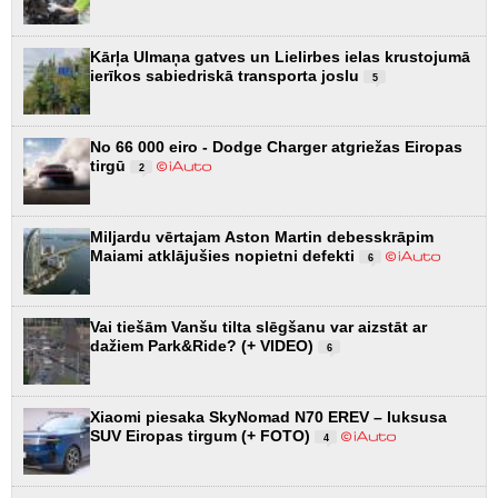
Kārļa Ulmaņa gatves un Lielirbes ielas krustojumā
ierīkos sabiedriskā transporta joslu
5
No 66 000 eiro - Dodge Charger atgriežas Eiropas
tirgū
2
Miljardu vērtajam Aston Martin debesskrāpim
Maiami atklājušies nopietni defekti
6
Vai tiešām Vanšu tilta slēgšanu var aizstāt ar
dažiem Park&Ride? (+ VIDEO)
6
Xiaomi piesaka SkyNomad N70 EREV – luksusa
SUV Eiropas tirgum (+ FOTO)
4