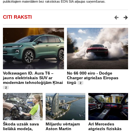
publicētajiem materiāliem bez rakstiskas EON SIA atļaujas saņemšanas.
CITI RAKSTI
Volkswagen ID. Aura T6 –
No 66 000 eiro - Dodge
X
jauns elektriskais SUV ar
Charger atgriežas Eiropas
N
modernām tehnoloģijām Ķīnai
tirgū
E
2
2
Škoda uzsāk sava
Miljardu vērtajam
Arī Mercedes
P
lielākā modeļa,
Aston Martin
atgriezīs fiziskās
g