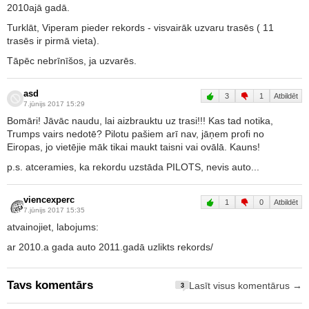
2010ajā gadā.
Turklāt, Viperam pieder rekords - visvairāk uzvaru trasēs ( 11
trasēs ir pirmā vieta).
Tāpēc nebrīnīšos, ja uzvarēs.
asd
3
1
Atbildēt
7.jūnijs 2017 15:29
Bomāri! Jāvāc naudu, lai aizbrauktu uz trasi!!! Kas tad notika,
Trumps vairs nedotē? Pilotu pašiem arī nav, jāņem profi no
Eiropas, jo vietējie māk tikai maukt taisni vai ovālā. Kauns!
p.s. atceramies, ka rekordu uzstāda PILOTS, nevis auto...
viencexperc
1
0
Atbildēt
7.jūnijs 2017 15:35
atvainojiet, labojums:
ar 2010.a gada auto 2011.gadā uzlikts rekords/
Tavs komentārs
Lasīt visus komentārus →
3