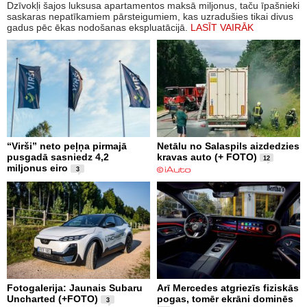
Dzīvokļi šajos luksusa apartamentos maksā miljonus, taču īpašnieki
saskaras nepatīkamiem pārsteigumiem, kas uzradušies tikai divus
gadus pēc ēkas nodošanas ekspluatācijā.
LASĪT VAIRĀK
“Virši” neto peļņa pirmajā
Netālu no Salaspils aizdedzies
pusgadā sasniedz 4,2
kravas auto (+ FOTO)
12
miljonus eiro
3
Fotogalerija: Jaunais Subaru
Arī Mercedes atgriezīs fiziskās
Uncharted (+FOTO)
pogas, tomēr ekrāni dominēs
3