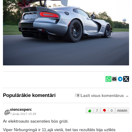
Populārākie komentāri
Lasīt visus komentārus →
3
viencexperc
7
0
Atbildēt
7.jūnijs 2017 15:28
Ar elektroauto sacensties būs grūti.
Viper Nirburgringā ir 11,ajā vietā, bet tas rezultāts bija uzlikts