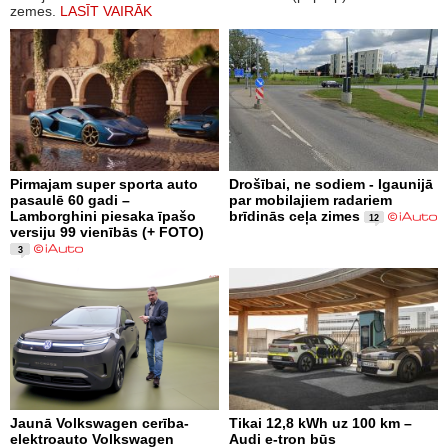
zemes.
LASĪT VAIRĀK
Pirmajam super sporta auto
Drošībai, ne sodiem - Igaunijā
pasaulē 60 gadi –
par mobilajiem radariem
Lamborghini piesaka īpašo
brīdinās ceļa zimes
12
versiju 99 vienībās (+ FOTO)
3
Jaunā Volkswagen cerība-
Tikai 12,8 kWh uz 100 km –
elektroauto Volkswagen
Audi e-tron būs