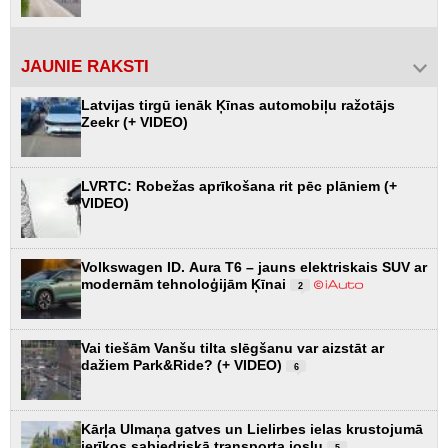
JAUNIE RAKSTI
Latvijas tirgū ienāk Ķīnas automobiļu ražotājs
Zeekr (+ VIDEO)
LVRTC: Robežas aprīkošana rit pēc plāniem (+
VIDEO)
Volkswagen ID. Aura T6 – jauns elektriskais SUV ar
modernām tehnoloģijām Ķīnai
2
Vai tiešām Vanšu tilta slēgšanu var aizstāt ar
dažiem Park&Ride? (+ VIDEO)
6
Kārļa Ulmaņa gatves un Lielirbes ielas krustojumā
ierīkos sabiedriskā transporta joslu
5