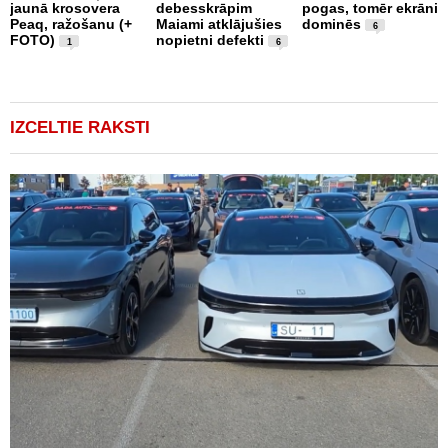
jaunā krosovera
debesskrāpim
pogas, tomēr ekrāni
r
Peaq, ražošanu (+
Maiami atklājušies
dominēs
p
6
FOTO)
nopietni defekti
v
1
6
IZCELTIE RAKSTI