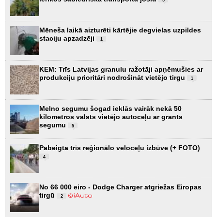
Mēneša laikā aizturēti kārtējie degvielas uzpildes
staciju apzadzēji
1
KEM: Trīs Latvijas granulu ražotāji apņēmušies ar
produkciju prioritāri nodrošināt vietējo tirgu
1
Melno segumu šogad ieklās vairāk nekā 50
kilometros valsts vietējo autoceļu ar grants
segumu
5
Pabeigta trīs reģionālo veloceļu izbūve (+ FOTO)
4
No 66 000 eiro - Dodge Charger atgriežas Eiropas
tirgū
2