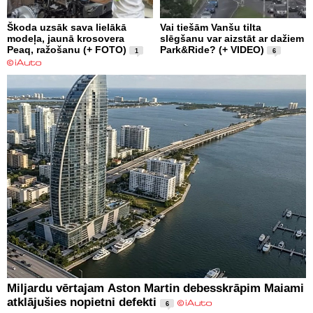
Škoda uzsāk sava lielākā
Vai tiešām Vanšu tilta
modeļa, jaunā krosovera
slēgšanu var aizstāt ar dažiem
Peaq, ražošanu (+ FOTO)
Park&Ride? (+ VIDEO)
1
6
Miljardu vērtajam Aston Martin debesskrāpim Maiami
atklājušies nopietni defekti
6