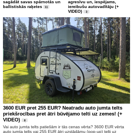
sagādāt savas spārnotās un
agresīvu un, iespējams,
ballistiskās raķetes
iereibušu autovadītāju (+
11
VIDEO)
3
3600 EUR pret 255 EUR? Neatradu auto jumta telts
priekšrocības pret ātri būvējamo telti uz zemes! (+
VIDEO)
8
Vai auto jumta telts patiešām ir tās cenas vērta? 3600 EUR vērta
auto jumta telts vai 255 EUR ātri uzstādāmu (pop-up) telti uz