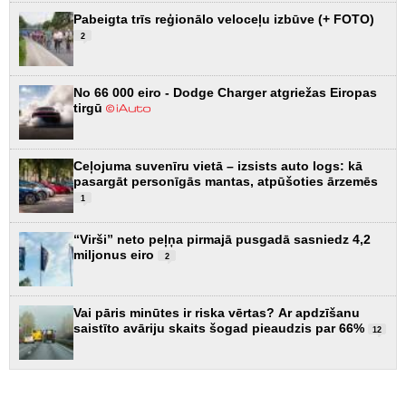
Pabeigta trīs reģionālo veloceļu izbūve (+ FOTO)
2
No 66 000 eiro - Dodge Charger atgriežas Eiropas
tirgū
Ceļojuma suvenīru vietā – izsists auto logs: kā
pasargāt personīgās mantas, atpūšoties ārzemēs
1
“Virši” neto peļņa pirmajā pusgadā sasniedz 4,2
miljonus eiro
2
Vai pāris minūtes ir riska vērtas? Ar apdzīšanu
saistīto avāriju skaits šogad pieaudzis par 66%
12