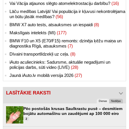
Vai Vācija atjaunos slēgto atomelektrostaciju darbību?
(16)
Lāču medības Latvijā! Vai populācija ir kļuvusi nekontrolējama
un būtu jāsāk medības?
(56)
BMW X7 auto tests, atsauksmes un iespaidi
(8)
Makslīgais intelekts (MI)
(177)
BMW F10 un X5 (E70/F15) remonts: dzinēja ķēžu maiņa un
diagnostika Rīgā, atsauksmes
(7)
Dīvaini transportlīdzekļi uz ceļa.
(8)
iAuto aculiecinieks: Sadursme, aktuālie negadījumi un
policijas darbs, sūti video (LIVE)
(28)
Jaunā iAuto.lv mobilā versija 2026
(27)
LASĪTĀKIE RAKSTI
Dienas
Nedēļas
Pēc postošās krusas Saulkrastu pusē – desmitiem
bojātu automašīnu un zaudējumi ap 100 000 eiro
2