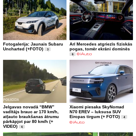
Fotogalerija: Jaunais Subaru
Arī Mercedes atgriezīs fiziskās
Uncharted (+FOTO)
pogas, tomēr ekrāni dominēs
3
6
Jelgavas novadā “BMW”
Xiaomi piesaka SkyNomad
vadītājs brauc ar 170 km/h,
N70 EREV – luksusa SUV
atļauto braukšanas ātrumu
Eiropas tirgum (+ FOTO)
4
pārkāpjot par 80 km/h (+
VIDEO)
6