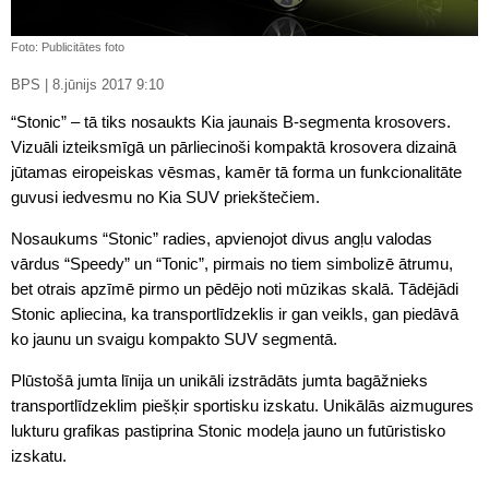
Foto: Publicitātes foto
BPS | 8.jūnijs 2017 9:10
“Stonic” – tā tiks nosaukts Kia jaunais B-segmenta krosovers.
Vizuāli izteiksmīgā un pārliecinoši kompaktā krosovera dizainā
jūtamas eiropeiskas vēsmas, kamēr tā forma un funkcionalitāte
guvusi iedvesmu no Kia SUV priekštečiem.
Nosaukums “Stonic” radies, apvienojot divus angļu valodas
vārdus “Speedy” un “Tonic”, pirmais no tiem simbolizē ātrumu,
bet otrais apzīmē pirmo un pēdējo noti mūzikas skalā. Tādējādi
Stonic apliecina, ka transportlīdzeklis ir gan veikls, gan piedāvā
ko jaunu un svaigu kompakto SUV segmentā.
Plūstošā jumta līnija un unikāli izstrādāts jumta bagāžnieks
transportlīdzeklim piešķir sportisku izskatu. Unikālās aizmugures
lukturu grafikas pastiprina Stonic modeļa jauno un futūristisko
izskatu.