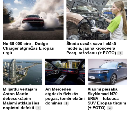
No 66 000 eiro - Dodge
Škoda uzsāk sava lielākā
2
Charger atgriežas Eiropas
modeļa, jaunā krosovera
K
tirgū
Peaq, ražošanu (+ FOTO)
B
1
p
Miljardu vērtajam
Arī Mercedes
Xiaomi piesaka
Aston Martin
atgriezīs fiziskās
SkyNomad N70
P
debesskrāpim
pogas, tomēr ekrāni
EREV – luksusa
s
Maiami atklājušies
dominēs
SUV Eiropas tirgum
p
6
nopietni defekti
(+ FOTO)
L
6
4
p
v
(