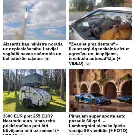
Aizsardzības ministrs norāda
"Zvaniet prezidentam" -
uz nepieciešamību Latvijai
likumsargi Āgenskalnā aiztur
sagādāt savas spārnotās un
agresīvu un, iespējams,
ballistiskās raķetes
iereibušu autovadītāju (+
9
VIDEO)
3
3600 EUR pret 255 EUR?
Pirmajam super sporta auto
Neatradu auto jumta telts
pasaulē 60 gadi –
priekšrocības pret ātri
Lamborghini piesaka īpašo
būvējamo telti uz zemes! (+
versiju 99 vienībās (+ FOTO)