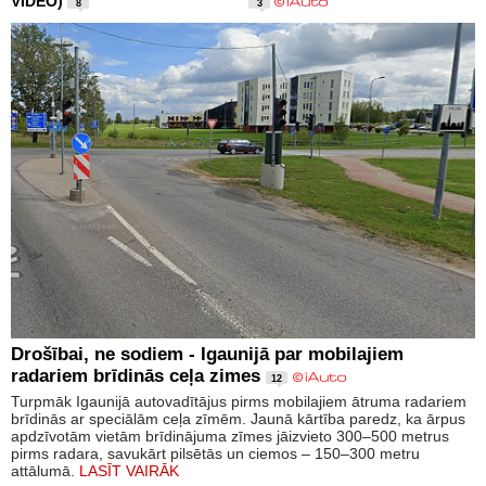
VIDEO)
8
3
Drošībai, ne sodiem - Igaunijā par mobilajiem
radariem brīdinās ceļa zimes
12
Turpmāk Igaunijā autovadītājus pirms mobilajiem ātruma radariem
brīdinās ar speciālām ceļa zīmēm. Jaunā kārtība paredz, ka ārpus
apdzīvotām vietām brīdinājuma zīmes jāizvieto 300–500 metrus
pirms radara, savukārt pilsētās un ciemos – 150–300 metru
attālumā.
LASĪT VAIRĀK