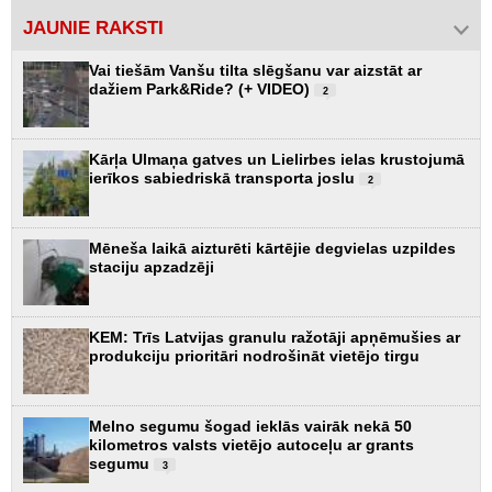
JAUNIE RAKSTI
Vai tiešām Vanšu tilta slēgšanu var aizstāt ar
dažiem Park&Ride? (+ VIDEO)
2
Kārļa Ulmaņa gatves un Lielirbes ielas krustojumā
ierīkos sabiedriskā transporta joslu
2
Mēneša laikā aizturēti kārtējie degvielas uzpildes
staciju apzadzēji
KEM: Trīs Latvijas granulu ražotāji apņēmušies ar
produkciju prioritāri nodrošināt vietējo tirgu
Melno segumu šogad ieklās vairāk nekā 50
kilometros valsts vietējo autoceļu ar grants
segumu
3