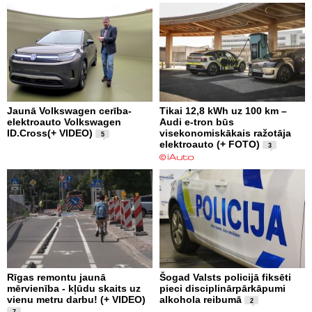
Jaunā Volkswagen cerība-
Tikai 12,8 kWh uz 100 km –
elektroauto Volkswagen
Audi e-tron būs
ID.Cross(+ VIDEO)
visekonomiskākais ražotāja
5
elektroauto (+ FOTO)
3
Rīgas remontu jaunā
Šogad Valsts policijā fiksēti
mērvienība - kļūdu skaits uz
pieci disciplinārpārkāpumi
vienu metru darbu! (+ VIDEO)
alkohola reibumā
2