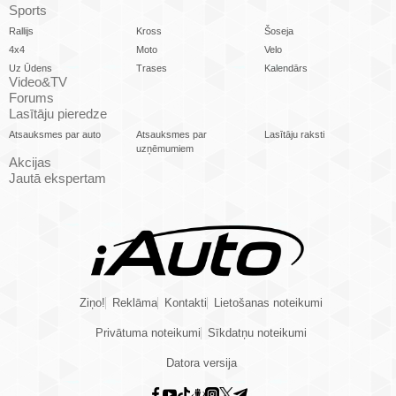
Sports
Rallijs
Kross
Šoseja
4x4
Moto
Velo
Uz Ūdens
Trases
Kalendārs
Video&TV
Forums
Lasītāju pieredze
Atsauksmes par auto
Atsauksmes par
Lasītāju raksti
uzņēmumiem
Akcijas
Jautā ekspertam
Ziņo!
Reklāma
Kontakti
Lietošanas noteikumi
Privātuma noteikumi
Sīkdatņu noteikumi
Datora versija