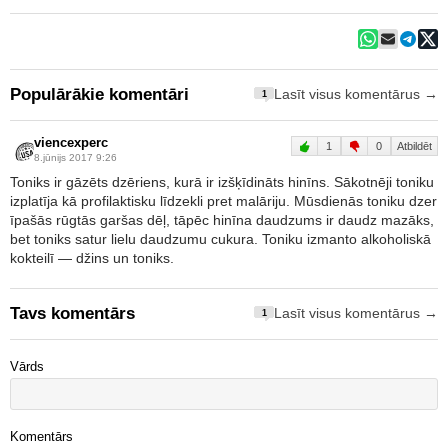
Populārākie komentāri
Lasīt visus komentārus →
1
viencexperc
1
0
Atbildēt
8.jūnijs 2017 9:26
Toniks ir gāzēts dzēriens, kurā ir izšķīdināts hinīns. Sākotnēji toniku
izplatīja kā profilaktisku līdzekli pret malāriju. Mūsdienās toniku dzer
īpašās rūgtās garšas dēļ, tāpēc hinīna daudzums ir daudz mazāks,
bet toniks satur lielu daudzumu cukura. Toniku izmanto alkoholiskā
kokteilī — džins un toniks.
Tavs komentārs
Lasīt visus komentārus →
1
Vārds
Komentārs