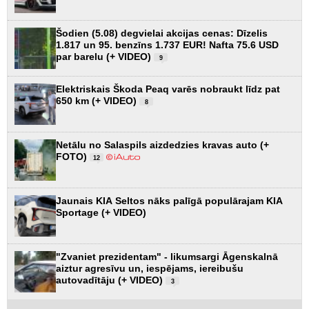
Šodien (5.08) degvielai akcijas cenas: Dīzelis
1.817 un 95. benzīns 1.737 EUR! Nafta 75.6 USD
par barelu (+ VIDEO)
9
Elektriskais Škoda Peaq varēs nobraukt līdz pat
650 km (+ VIDEO)
8
Netālu no Salaspils aizdedzies kravas auto (+
FOTO)
12
Jaunais KIA Seltos nāks palīgā populārajam KIA
Sportage (+ VIDEO)
"Zvaniet prezidentam" - likumsargi Āgenskalnā
aiztur agresīvu un, iespējams, iereibušu
autovadītāju (+ VIDEO)
3