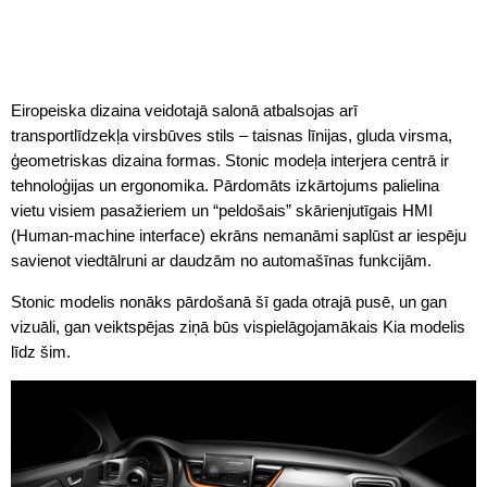
Eiropeiska dizaina veidotajā salonā atbalsojas arī
transportlīdzekļa virsbūves stils – taisnas līnijas, gluda virsma,
ģeometriskas dizaina formas. Stonic modeļa interjera centrā ir
tehnoloģijas un ergonomika. Pārdomāts izkārtojums palielina
vietu visiem pasažieriem un “peldošais” skārienjutīgais HMI
(Human-machine interface) ekrāns nemanāmi saplūst ar iespēju
savienot viedtālruni ar daudzām no automašīnas funkcijām.
Stonic modelis nonāks pārdošanā šī gada otrajā pusē, un gan
vizuāli, gan veiktspējas ziņā būs vispielāgojamākais Kia modelis
līdz šim.