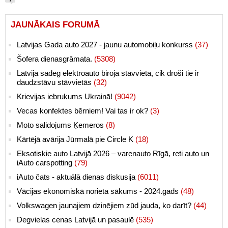
7
JAUNĀKAIS FORUMĀ
Latvijas Gada auto 2027 - jaunu automobiļu konkurss
(37)
Šofera dienasgrāmata.
(5308)
Latvijā sadeg elektroauto biroja stāvvietā, cik droši tie ir
daudzstāvu stāvvietās
(32)
Krievijas iebrukums Ukrainā!
(9042)
Vecas konfektes bērniem! Vai tas ir ok?
(3)
Moto salidojums Ķemeros
(8)
Kārtējā avārija Jūrmalā pie Circle K
(18)
Eksotiskie auto Latvijā 2026 – varenauto Rīgā, reti auto un
iAuto carspotting
(79)
iAuto čats - aktuālā dienas diskusija
(6011)
Vācijas ekonomiskā norieta sākums - 2024.gads
(48)
Volkswagen jaunajiem dzinējiem zūd jauda, ko darīt?
(44)
Degvielas cenas Latvijā un pasaulē
(535)