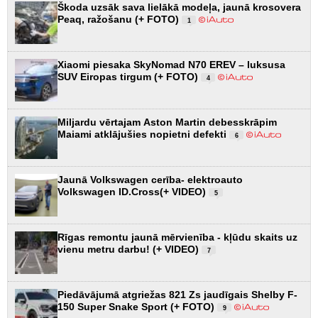
Škoda uzsāk sava lielākā modeļa, jaunā krosovera
Peaq, ražošanu (+ FOTO)
1
Xiaomi piesaka SkyNomad N70 EREV – luksusa
SUV Eiropas tirgum (+ FOTO)
4
Miljardu vērtajam Aston Martin debesskrāpim
Maiami atklājušies nopietni defekti
6
Jaunā Volkswagen cerība- elektroauto
Volkswagen ID.Cross(+ VIDEO)
5
Rīgas remontu jaunā mērvienība - kļūdu skaits uz
vienu metru darbu! (+ VIDEO)
7
Piedāvājumā atgriežas 821 Zs jaudīgais Shelby F-
150 Super Snake Sport (+ FOTO)
9