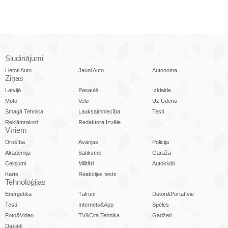
Sludinājumi
Lietoti Auto
Jauni Auto
Autonoma
Ziņas
Latvijā
Pasaulē
Izklaide
Moto
Velo
Uz Ūdens
Smagā Tehnika
Lauksaimniecība
Testi
Reklāmraksti
Redaktora Izvēle
Vīriem
Drošība
Avārijas
Policija
Akadēmija
Satiksme
Garāžā
Ceļojumi
Militāri
Autoklubi
Karte
Reakcijas tests
Tehnoloģijas
Enerģētika
Tālruņi
Datori&Portatīvie
Testi
Internets&App
Spēles
Foto&Video
TV&Cita Tehnika
Gadžeti
Dažādi