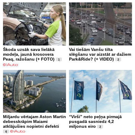
Škoda uzsāk sava lielākā
Vai tiešām Vanšu tilta
modeļa, jaunā krosovera
slēgšanu var aizstāt ar dažiem
Peaq, ražošanu (+ FOTO)
Park&Ride? (+ VIDEO)
1
2
Miljardu vērtajam Aston Martin
“Virši” neto peļņa pirmajā
debesskrāpim Maiami
pusgadā sasniedz 4,2
atklājušies nopietni defekti
miljonus eiro
2
6