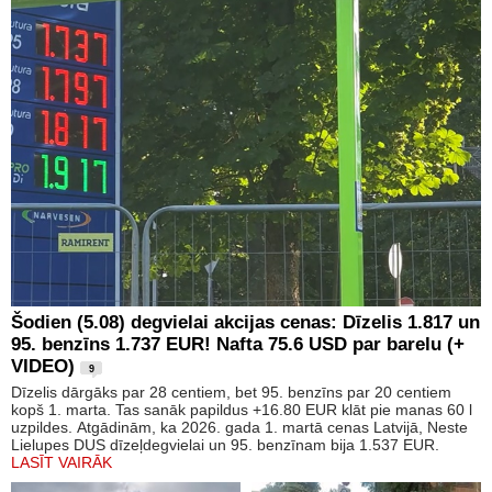
Šodien (5.08) degvielai akcijas cenas: Dīzelis 1.817 un
95. benzīns 1.737 EUR! Nafta 75.6 USD par barelu (+
VIDEO)
9
Dīzelis dārgāks par 28 centiem, bet 95. benzīns par 20 centiem
kopš 1. marta. Tas sanāk papildus +16.80 EUR klāt pie manas 60 l
uzpildes. Atgādinām, ka 2026. gada 1. martā cenas Latvijā, Neste
Lielupes DUS dīzeļdegvielai un 95. benzīnam bija 1.537 EUR.
LASĪT VAIRĀK