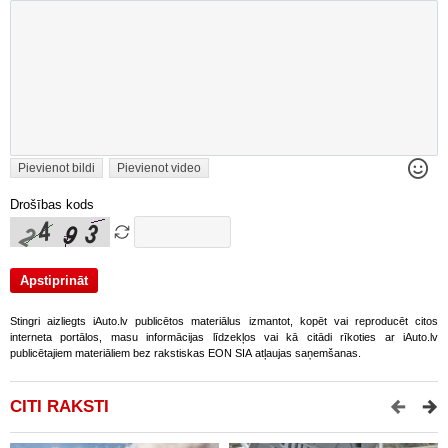
Pievienot bildi
Pievienot video
Drošības kods
Stingri aizliegts iAuto.lv publicētos materiālus izmantot, kopēt vai reproducēt citos
interneta portālos, masu informācijas līdzekļos vai kā citādi rīkoties ar iAuto.lv
publicētajiem materiāliem bez rakstiskas EON SIA atļaujas saņemšanas.
CITI RAKSTI