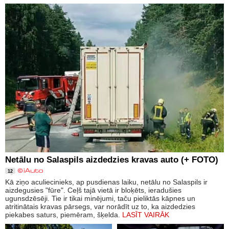
Netālu no Salaspils aizdedzies kravas auto (+ FOTO)
12
Kā ziņo aculiecinieks, ap pusdienas laiku, netālu no Salaspils ir
aizdegusies "fūre". Ceļš tajā vietā ir bloķēts, ieradušies
ugunsdzēsēji. Tie ir tikai minējumi, taču pieliktās kāpnes un
atritinātais kravas pārsegs, var norādīt uz to, ka aizdedzies
piekabes saturs, piemēram, šķelda.
LASĪT VAIRĀK