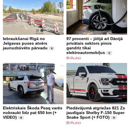
Iebraukšanai Rīgā no
97 procenti – jūlijā arī Dānijā
Jelgavas puses atvērs
privātais sektors pircis
jaunuzbūvēto pārvadu
gandrīz tikai
6
elektroautomobiļus
2
Elektriskais Škoda Peaq varēs
Piedāvājumā atgriežas 821 Zs
nobraukt līdz pat 650 km (+
jaudīgais Shelby F-150 Super
VIDEO)
Snake Sport (+ FOTO)
8
9