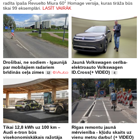
radīta īpaša Revuelto Miura 60° Homage versija, kuras tirāža būs
tikai 99 eksemplāri.
LASĪT VAIRĀK
Drošībai, ne sodiem - Igaunijā
Jaunā Volkswagen cerība-
par mobilajiem radariem
elektroauto Volkswagen
brīdinās ceļa zimes
ID.Cross(+ VIDEO)
12
4
Tikai 12,8 kWh uz 100 km –
Rīgas remontu jaunā
Audi e-tron būs
mērvienība - kļūdu skaits uz
visekonomiskākais ražotāja
vienu metru darbu! (+ VIDEO)