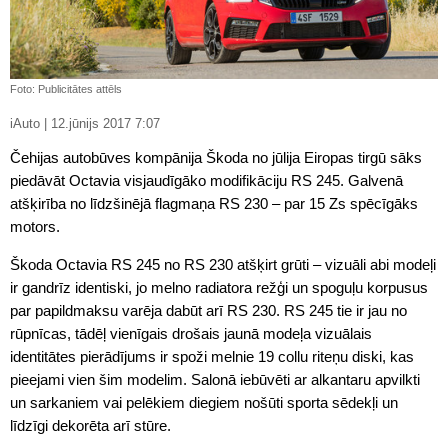
Foto: Publicitātes attēls
iAuto | 12.jūnijs 2017 7:07
Čehijas autobūves kompānija Škoda no jūlija Eiropas tirgū sāks
piedāvāt Octavia visjaudīgāko modifikāciju RS 245. Galvenā
atšķirība no līdzšinējā flagmaņa RS 230 – par 15 Zs spēcīgāks
motors.
Škoda Octavia RS 245 no RS 230 atšķirt grūti – vizuāli abi modeļi
ir gandrīz identiski, jo melno radiatora režģi un spoguļu korpusus
par papildmaksu varēja dabūt arī RS 230. RS 245 tie ir jau no
rūpnīcas, tādēļ vienīgais drošais jaunā modeļa vizuālais
identitātes pierādījums ir spoži melnie 19 collu riteņu diski, kas
pieejami vien šim modelim. Salonā iebūvēti ar alkantaru apvilkti
un sarkaniem vai pelēkiem diegiem nošūti sporta sēdekļi un
līdzīgi dekorēta arī stūre.