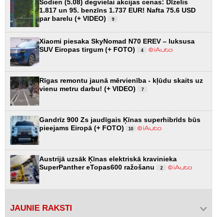
Šodien (5.08) degvielai akcijas cenas: Dīzelis
1.817 un 95. benzīns 1.737 EUR! Nafta 75.6 USD
par barelu (+ VIDEO)
9
Xiaomi piesaka SkyNomad N70 EREV – luksusa
SUV Eiropas tirgum (+ FOTO)
4
Rīgas remontu jaunā mērvienība - kļūdu skaits uz
vienu metru darbu! (+ VIDEO)
7
Gandrīz 900 Zs jaudīgais Ķīnas superhibrīds būs
pieejams Eiropā (+ FOTO)
10
Austrijā uzsāk Ķīnas elektriskā kravinieka
SuperPanther eTopas600 ražošanu
2
JAUNIE RAKSTI