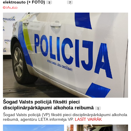
elektroauto (+ FOTO)
3
7
Šogad Valsts policijā fiksēti pieci
disciplinārpārkāpumi alkohola reibumā
1
Šogad Valsts policijā (VP) fiksēti pieci disciplinārpārkāpumi alkohola
reibumā, aģentūru LETA informēja VP.
LASĪT VAIRĀK