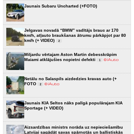
Jaunais Subaru Uncharted (+FOTO)
Jelgavas novadā “BMW” vadītājs brauc ar 170
km/h, atļauto braukšanas ātrumu pārkāpjot par 80
km/h (+ VIDEO)
2
Miljardu vērtajam Aston Martin debesskrāpim
Maiami atklājušies nopietni defekti
1
Netālu no Salaspils aizdedzies kravas auto (+
FOTO
2
Jaunais KIA Seltos nāks palīgā populārajam KIA
Sportage (+ VIDEO)
Aizsardzības ministrs norāda uz nepieciešamību
Latvijai sagādāt savas spārnotās un ballistiskās