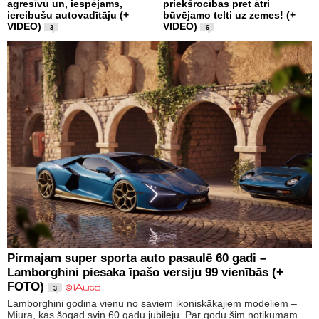
agresīvu un, iespējams,
priekšrocības pret ātri
iereibušu autovadītāju (+
būvējamo telti uz zemes! (+
VIDEO)
VIDEO)
3
6
Pirmajam super sporta auto pasaulē 60 gadi –
Lamborghini piesaka īpašo versiju 99 vienībās (+
FOTO)
3
Lamborghini godina vienu no saviem ikoniskākajiem modeļiem –
Miura, kas šogad svin 60 gadu jubileju. Par godu šim notikumam