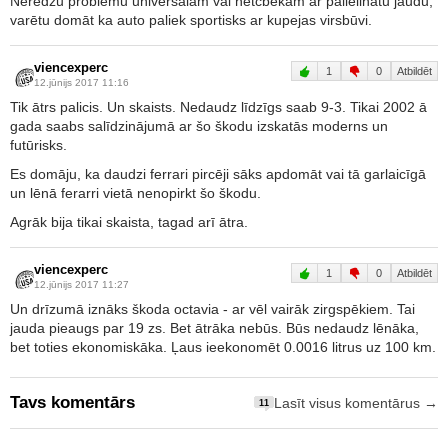
Neredzu problēmu universālam vai hetčbekam ar palielinātu jaudu,
varētu domāt ka auto paliek sportisks ar kupejas virsbūvi.
viencexperc
1
0
Atbildēt
12.jūnijs 2017 11:16
Tik ātrs palicis. Un skaists. Nedaudz līdzīgs saab 9-3. Tikai 2002 ā
gada saabs salīdzinājumā ar šo škodu izskatās moderns un
futūrisks.
Es domāju, ka daudzi ferrari pircēji sāks apdomāt vai tā garlaicīgā
un lēnā ferarri vietā nenopirkt šo škodu.
Agrāk bija tikai skaista, tagad arī ātra.
viencexperc
1
0
Atbildēt
12.jūnijs 2017 11:27
Un drīzumā iznāks škoda octavia - ar vēl vairāk zirgspēkiem. Tai
jauda pieaugs par 19 zs. Bet ātrāka nebūs. Būs nedaudz lēnāka,
bet toties ekonomiskāka. Ļaus ieekonomēt 0.0016 litrus uz 100 km.
Tavs komentārs
Lasīt visus komentārus →
11