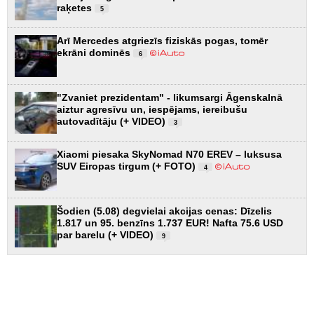
raķetes
5
Arī Mercedes atgriezīs fiziskās pogas, tomēr
ekrāni dominēs
6
"Zvaniet prezidentam" - likumsargi Āgenskalnā
aiztur agresīvu un, iespējams, iereibušu
autovadītāju (+ VIDEO)
3
Xiaomi piesaka SkyNomad N70 EREV – luksusa
SUV Eiropas tirgum (+ FOTO)
4
Šodien (5.08) degvielai akcijas cenas: Dīzelis
1.817 un 95. benzīns 1.737 EUR! Nafta 75.6 USD
par barelu (+ VIDEO)
9