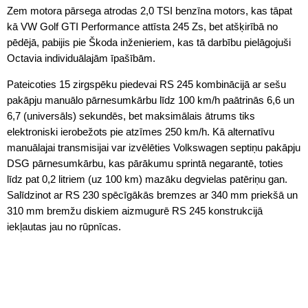
Zem motora pārsega atrodas 2,0 TSI benzīna motors, kas tāpat
kā VW Golf GTI Performance attīsta 245 Zs, bet atšķirībā no
pēdējā, pabijis pie Škoda inženieriem, kas tā darbību pielāgojuši
Octavia individuālajām īpašībām.
Pateicoties 15 zirgspēku piedevai RS 245 kombinācijā ar sešu
pakāpju manuālo pārnesumkārbu līdz 100 km/h paātrinās 6,6 un
6,7 (universāls) sekundēs, bet maksimālais ātrums tiks
elektroniski ierobežots pie atzīmes 250 km/h. Kā alternatīvu
manuālajai transmisijai var izvēlēties Volkswagen septiņu pakāpju
DSG pārnesumkārbu, kas pārākumu sprintā negarantē, toties
līdz pat 0,2 litriem (uz 100 km) mazāku degvielas patēriņu gan.
Salīdzinot ar RS 230 spēcīgākās bremzes ar 340 mm priekšā un
310 mm bremžu diskiem aizmugurē RS 245 konstrukcijā
iekļautas jau no rūpnīcas.