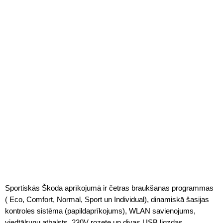
Sportiskās Škoda aprīkojumā ir četras braukšanas programmas
( Eco, Comfort, Normal, Sport un Individual), dinamiskā šasijas
kontroles sistēma (papildaprīkojums), WLAN savienojums,
viedtālruņu atbalsts, 230V rozete un divas USB ligzdas