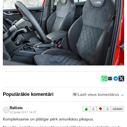
Populārākie komentāri
Lasīt visus komentārus →
11
Rallists
2
2
Atbildēt
12.jūnijs 2017 14:37
Kompleksainie un plātīgie pērk amurikāņu pikapus.