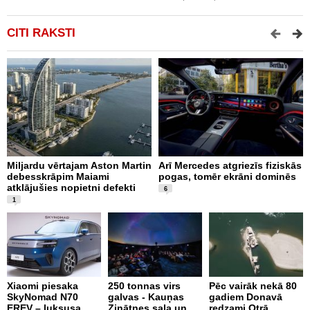
CITI RAKSTI
Miljardu vērtajam Aston Martin
Arī Mercedes atgriezīs fiziskās
P
debesskrāpim Maiami
pogas, tomēr ekrāni dominēs
p
atklājušies nopietni defekti
L
6
v
1
Xiaomi piesaka
250 tonnas virs
Pēc vairāk nekā 80
SkyNomad N70
galvas - Kauņas
gadiem Donavā
9
EREV – luksusa
Zinātnes sala un
redzami Otrā
a