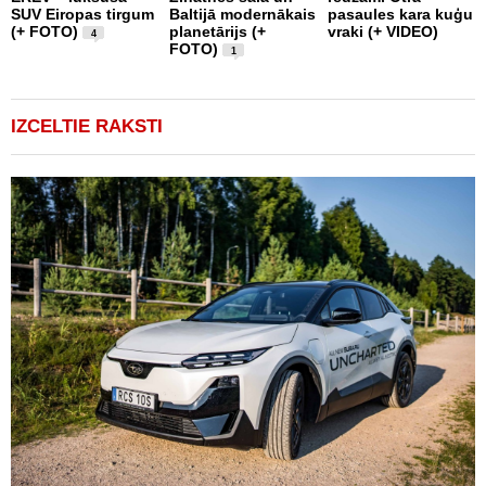
SUV Eiropas tirgum
Baltijā modernākais
pasaules kara kuģu
s
(+ FOTO)
planetārijs (+
vraki (+ VIDEO)
g
4
FOTO)
e
1
IZCELTIE RAKSTI