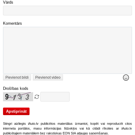
Vārds
Komentārs
Pievienot bildi
Pievienot video
Drošības kods
Stingri aizliegts iAuto.lv publicētos materiālus izmantot, kopēt vai reproducēt citos
interneta portālos, masu informācijas līdzekļos vai kā citādi rīkoties ar iAuto.lv
publicētajiem materiāliem bez rakstiskas EON SIA atļaujas saņemšanas.