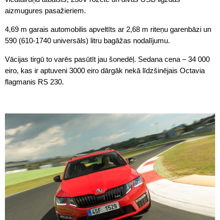
aizmugures pasažieriem.
4,69 m garais automobilis apveltīts ar 2,68 m riteņu garenbāzi un
590 (610-1740 universāls) litru bagāžas nodalījumu.
Vācijas tirgū to varēs pasūtīt jau šonedēļ. Sedana cena – 34 000
eiro, kas ir aptuveni 3000 eiro dārgāk nekā līdzšinējais Octavia
flagmanis RS 230.