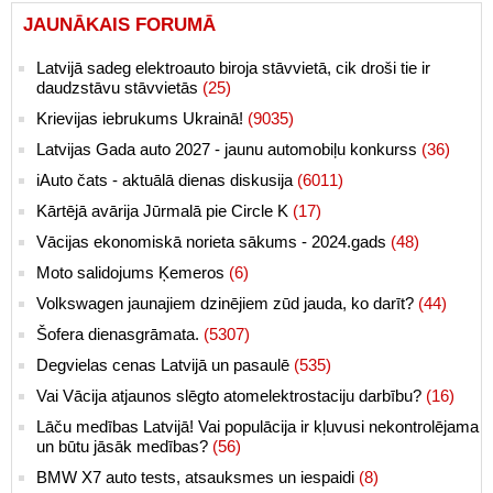
JAUNĀKAIS FORUMĀ
Latvijā sadeg elektroauto biroja stāvvietā, cik droši tie ir
daudzstāvu stāvvietās
(25)
Krievijas iebrukums Ukrainā!
(9035)
Latvijas Gada auto 2027 - jaunu automobiļu konkurss
(36)
iAuto čats - aktuālā dienas diskusija
(6011)
Kārtējā avārija Jūrmalā pie Circle K
(17)
Vācijas ekonomiskā norieta sākums - 2024.gads
(48)
Moto salidojums Ķemeros
(6)
Volkswagen jaunajiem dzinējiem zūd jauda, ko darīt?
(44)
Šofera dienasgrāmata.
(5307)
Degvielas cenas Latvijā un pasaulē
(535)
Vai Vācija atjaunos slēgto atomelektrostaciju darbību?
(16)
Lāču medības Latvijā! Vai populācija ir kļuvusi nekontrolējama
un būtu jāsāk medības?
(56)
BMW X7 auto tests, atsauksmes un iespaidi
(8)