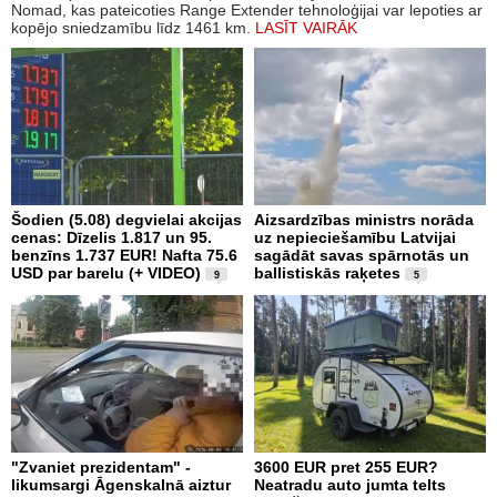
Nomad, kas pateicoties Range Extender tehnoloģijai var lepoties ar
kopējo sniedzamību līdz 1461 km.
LASĪT VAIRĀK
Šodien (5.08) degvielai akcijas
Aizsardzības ministrs norāda
cenas: Dīzelis 1.817 un 95.
uz nepieciešamību Latvijai
benzīns 1.737 EUR! Nafta 75.6
sagādāt savas spārnotās un
USD par barelu (+ VIDEO)
ballistiskās raķetes
9
5
"Zvaniet prezidentam" -
3600 EUR pret 255 EUR?
likumsargi Āgenskalnā aiztur
Neatradu auto jumta telts