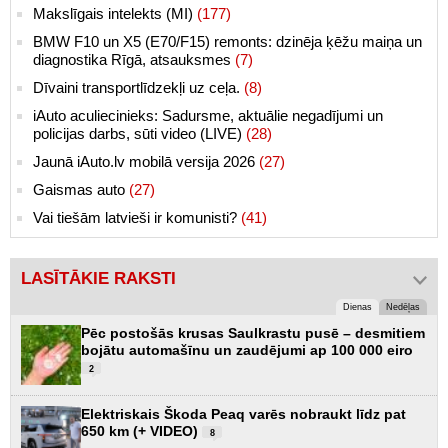
Makslīgais intelekts (MI)
(177)
BMW F10 un X5 (E70/F15) remonts: dzinēja ķēžu maiņa un
diagnostika Rīgā, atsauksmes
(7)
Dīvaini transportlīdzekļi uz ceļa.
(8)
iAuto aculiecinieks: Sadursme, aktuālie negadījumi un
policijas darbs, sūti video (LIVE)
(28)
Jaunā iAuto.lv mobilā versija 2026
(27)
Gaismas auto
(27)
Vai tiešām latvieši ir komunisti?
(41)
LASĪTĀKIE RAKSTI
Dienas
Nedēļas
Pēc postošās krusas Saulkrastu pusē – desmitiem
bojātu automašīnu un zaudējumi ap 100 000 eiro
2
Elektriskais Škoda Peaq varēs nobraukt līdz pat
650 km (+ VIDEO)
8