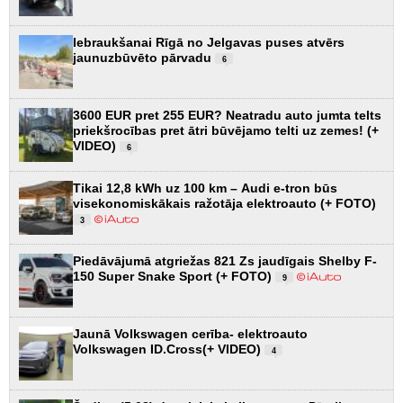
Iebraukšanai Rīgā no Jelgavas puses atvērs
jaunuzbūvēto pārvadu
6
3600 EUR pret 255 EUR? Neatradu auto jumta telts
priekšrocības pret ātri būvējamo telti uz zemes! (+
VIDEO)
6
Tikai 12,8 kWh uz 100 km – Audi e-tron būs
visekonomiskākais ražotāja elektroauto (+ FOTO)
3
Piedāvājumā atgriežas 821 Zs jaudīgais Shelby F-
150 Super Snake Sport (+ FOTO)
9
Jaunā Volkswagen cerība- elektroauto
Volkswagen ID.Cross(+ VIDEO)
4