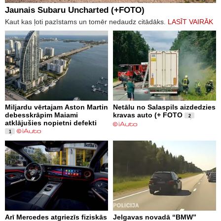
Jaunais Subaru Uncharted (+FOTO)
Kaut kas ļoti pazīstams un tomēr nedaudz citādāks.
LASĪT VAIRĀK
Miljardu vērtajam Aston Martin
Netālu no Salaspils aizdedzies
debesskrāpim Maiami
kravas auto (+ FOTO
2
atklājušies nopietni defekti
1
Arī Mercedes atgriezīs fiziskās
Jelgavas novadā “BMW”