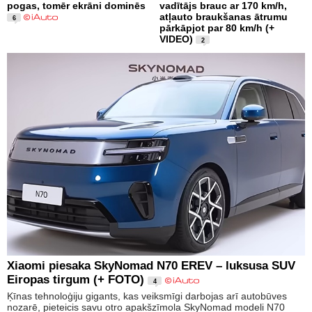
pogas, tomēr ekrāni dominēs
vadītājs brauc ar 170 km/h,
atļauto braukšanas ātrumu
6
pārkāpjot par 80 km/h (+
VIDEO)
2
Xiaomi piesaka SkyNomad N70 EREV – luksusa SUV
Eiropas tirgum (+ FOTO)
4
Ķīnas tehnoloģiju gigants, kas veiksmīgi darbojas arī autobūves
nozarē, pieteicis savu otro apakšzīmola SkyNomad modeli N70