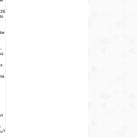
026
to
tie
-
ss
as
eta
un
o
bu?