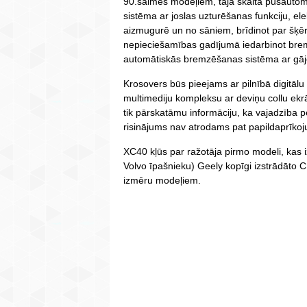
90.saimes modeļiem, tajā skaitā pusautom
sistēma ar joslas uzturēšanas funkciju, el
aizmugurē un no sāniem, brīdinot par šķēr
nepieciešamības gadījumā iedarbinot bre
automātiskās bremzēšanas sistēma ar gājē
Krosovers būs pieejams ar pilnībā digitālu
multimediju kompleksu ar deviņu collu e
tik pārskatāmu informāciju, ka vajadzība pēc
risinājums nav atrodams pat papildaprīko
XC40 kļūs par ražotāja pirmo modeli, kas
Volvo īpašnieku) Geely kopīgi izstrādāto
izmēru modeļiem.