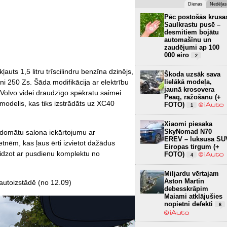
Dienas
Nedēļas
Pēc postošās krusa
Saulkrastu pusē –
desmitiem bojātu
automašīnu un
zaudējumi ap 100
000 eiro
2
auts 1,5 litru trīscilindru benzīna dzinējs,
Škoda uzsāk sava
ni 250 Zs. Šāda modifikācija ar elektrību
lielākā modeļa,
jaunā krosovera
Volvo videi draudzīgo spēkratu saimei
Peaq, ražošanu (+
 modelis, kas tiks izstrādāts uz XC40
FOTO)
1
Xiaomi piesaka
SkyNomad N70
rdomātu salona iekārtojumu ar
EREV – luksusa SU
tnēm, kas ļaus ērti izvietot dažādus
Eiropas tirgum (+
eidzot ar pusdienu komplektu no
FOTO)
4
Miljardu vērtajam
Aston Martin
autoizstādē (no 12.09)
debesskrāpim
Maiami atklājušies
nopietni defekti
6