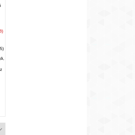
i
8)
5)
gā,
uz