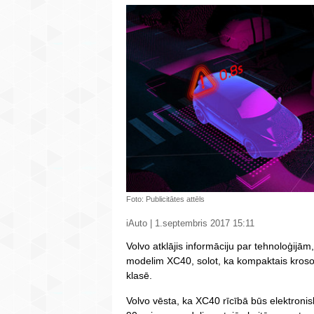
Foto: Publicitātes attēls
iAuto | 1.septembris 2017 15:11
Volvo atklājis informāciju par tehnoloģij
modelim XC40, solot, ka kompaktais kroso
klasē.
Volvo vēsta, ka XC40 rīcībā būs elektronisk