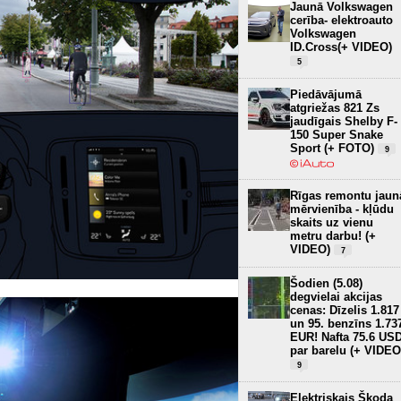
Jaunā Volkswagen
cerība- elektroauto
Volkswagen
ID.Cross(+ VIDEO)
5
Piedāvājumā
atgriežas 821 Zs
jaudīgais Shelby F-
150 Super Snake
Sport (+ FOTO)
9
Rīgas remontu jaun
mērvienība - kļūdu
skaits uz vienu
metru darbu! (+
VIDEO)
7
Šodien (5.08)
degvielai akcijas
cenas: Dīzelis 1.817
un 95. benzīns 1.73
EUR! Nafta 75.6 US
par barelu (+ VIDEO
9
Elektriskais Škoda