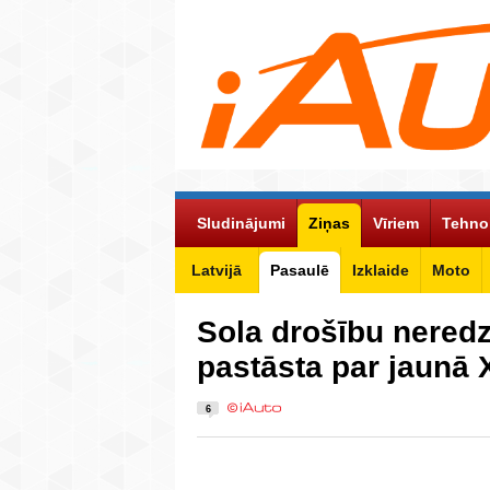
Sludinājumi
Ziņas
Vīriem
Tehno
Latvijā
Pasaulē
Izklaide
Moto
Sola drošību neredz
pastāsta par jaunā
6