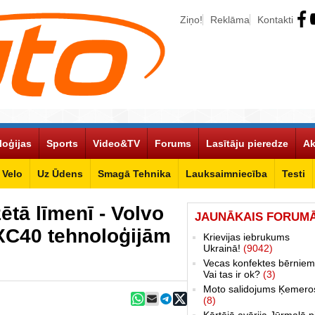
Ziņo!
Reklāma
Kontakti
loģijas
Sports
Video&TV
Forums
Lasītāju pieredze
Ak
Velo
Uz Ūdens
Smagā Tehnika
Lauksaimniecība
Testi
ētā līmenī - Volvo
JAUNĀKAIS FORUM
 XC40 tehnoloģijām
Krievijas iebrukums
Ukrainā!
(9042)
Vecas konfektes bērniem
Vai tas ir ok?
(3)
Moto salidojums Ķemero
(8)
Kārtējā avārija Jūrmalā p