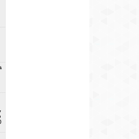
ā
7
D
)