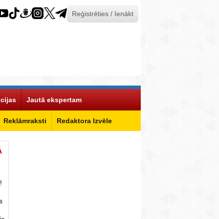
Reģistrēties / Ienākt
cijas
Jautā ekspertam
Reklāmraksti
Redaktora Izvēle
Ā
!
s
ie