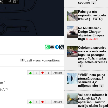
segumu
2
Pabeigta trīs
reģionālo veloceļu
izbūve (+ FOTO)
No 66 000 eiro -
Dodge Charger
atgriežas Eiropas
tirgū
Ceļojuma suvenīru
vietā – izsists auto
logs: kā pasargāt
personīgās mantas,
Lasīt visus komentārus →
6
atpūšoties ārzemēs
1
6
1
Atbildēt
“Virši” neto peļņa
pirmajā pusgadā
sasniedz 4,2
km."
miljonus eiro
2
IKAI"!
Vai pāris minūtes ir
riska vērtas? Ar
apdzīšanu saistīto
4
0
Atbildēt
avāriju skaits šogad