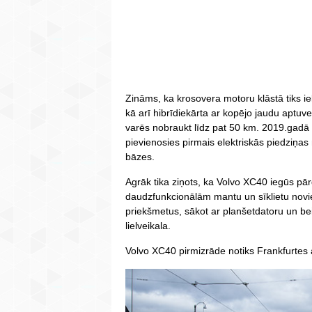
Zināms, ka krosovera motoru klāstā tiks iekļ
kā arī hibrīdiekārta ar kopējo jaudu aptuve
varēs nobraukt līdz pat 50 km. 2019.gadā 
pievienosies pirmais elektriskās piedziņas
bāzes.
Agrāk tika ziņots, ka Volvo XC40 iegūs pā
daudzfunkcionālām mantu un sīklietu novie
priekšmetus, sākot ar planšetdatoru un b
lielveikala.
Volvo XC40 pirmizrāde notiks Frankfurtes 