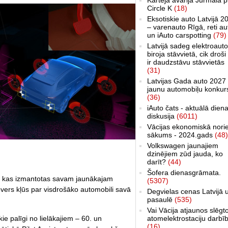
Circle K
(18)
Eksotiskie auto Latvijā 2
– varenauto Rīgā, reti au
un iAuto carspotting
(79)
Latvijā sadeg elektroauto
biroja stāvvietā, cik droši 
ir daudzstāvu stāvvietās
(31)
Latvijas Gada auto 2027 
jaunu automobiļu konkur
(36)
iAuto čats - aktuālā dien
diskusija
(6011)
Vācijas ekonomiskā nori
sākums - 2024.gads
(48)
Volkswagen jaunajiem
dzinējiem zūd jauda, ko
darīt?
(44)
Šofera dienasgrāmata.
ām, kas izmantotas savam jaunākajam
(5307)
vers kļūs par visdrošāko automobili savā
Degvielas cenas Latvijā 
pasaulē
(535)
Vai Vācija atjaunos slēgt
ie palīgi no lielākajiem – 60. un
atomelektrostaciju darbī
(16)