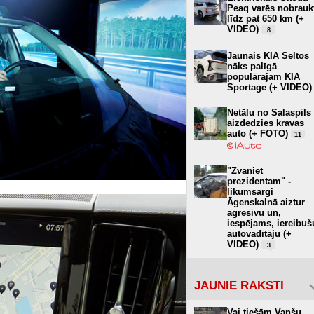
Peaq varēs nobrauk
līdz pat 650 km (+
VIDEO)
8
Jaunais KIA Seltos
nāks palīgā
populārajam KIA
Sportage (+ VIDEO)
Netālu no Salaspils
aizdedzies kravas
auto (+ FOTO)
11
"Zvaniet
prezidentam" -
likumsargi
Āgenskalnā aiztur
agresīvu un,
iespējams, iereibuš
autovadītāju (+
VIDEO)
3
JAUNIE RAKSTI
Vai tiešām Vanšu