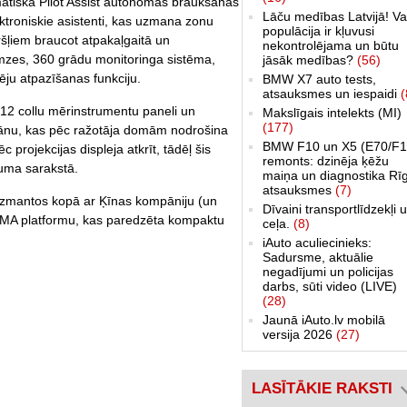
ātiskā Pilot Assist autonomās braukšanas
Lāču medības Latvijā! Va
ektroniskie asistenti, kas uzmana zonu
populācija ir kļuvusi
šļiem braucot atpakaļgaitā un
nekontrolējama un būtu
mzes, 360 grādu monitoringa sistēma,
jāsāk medības?
(56)
ju atpazīšanas funkciju.
BMW X7 auto tests,
atsauksmes un iespaidi
(
 12 collu mērinstrumentu paneli un
Makslīgais intelekts (MI)
(177)
krānu, kas pēc ražotāja domām nodrošina
BMW F10 un X5 (E70/F1
 projekcijas displeja atkrīt, tādēļ šis
remonts: dzinēja ķēžu
juma sarakstā.
maiņa un diagnostika Rī
atsauksmes
(7)
 izmantos kopā ar Ķīnas kompāniju (un
Dīvaini transportlīdzekļi 
 CMA platformu, kas paredzēta kompaktu
ceļa.
(8)
iAuto aculiecinieks:
Sadursme, aktuālie
negadījumi un policijas
darbs, sūti video (LIVE)
(28)
Jaunā iAuto.lv mobilā
versija 2026
(27)
LASĪTĀKIE RAKSTI