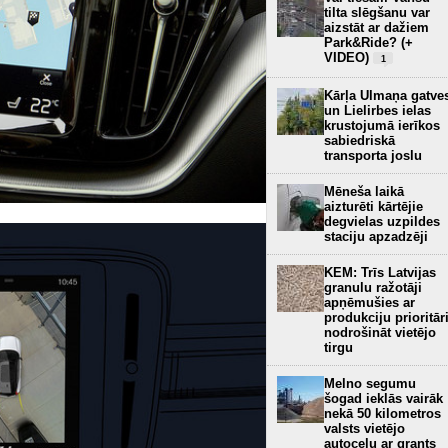
tilta slēgšanu var
aizstāt ar dažiem
Park&Ride? (+
VIDEO)
1
Kārļa Ulmaņa gatve
un Lielirbes ielas
krustojumā ierīkos
sabiedriskā
transporta joslu
Mēneša laikā
aizturēti kārtējie
degvielas uzpildes
staciju apzadzēji
KEM: Trīs Latvijas
granulu ražotāji
apņēmušies ar
produkciju prioritār
nodrošināt vietējo
tirgu
Melno segumu
šogad ieklās vairāk
nekā 50 kilometros
valsts vietējo
autoceļu ar grants