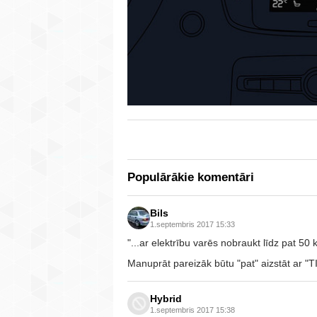
Populārākie komentāri
Bils
1.septembris 2017 15:33
"...ar elektrību varēs nobraukt līdz pat 50 
Manuprāt pareizāk būtu "pat" aizstāt ar "T
Hybrid
1.septembris 2017 15:38