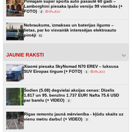
Pirmajam super sporta auto pasaulē 60 gadi –
Lamborghini piesaka īpašo versiju 99 vienībās (+
FOTO)
2
Nobraukums, izmaksas un baterijas ilgums –
lietas, par ko visvairāk interesējas elektroauto
pircēji
11
JAUNIE RAKSTI
Xiaomi piesaka SkyNomad N70 EREV – luksusa
SUV Eiropas tirgum (+ FOTO)
1
Šodien (5.08) degvielai akcijas cenas: Dīzelis
1.817 un 95. benzīns 1.737 EUR! Nafta 75.6 USD
par barelu (+ VIDEO)
2
Rīgas remontu jaunā mērvienība - kļūdu skaits uz
vienu metru darbu! (+ VIDEO)
3