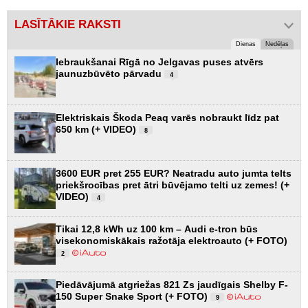
LASĪTĀKIE RAKSTI
Dienas
Nedēļas
Iebraukšanai Rīgā no Jelgavas puses atvērs
jaunuzbūvēto pārvadu
4
Elektriskais Škoda Peaq varēs nobraukt līdz pat
650 km (+ VIDEO)
8
3600 EUR pret 255 EUR? Neatradu auto jumta telts
priekšrocības pret ātri būvējamo telti uz zemes! (+
VIDEO)
4
Tikai 12,8 kWh uz 100 km – Audi e-tron būs
visekonomiskākais ražotāja elektroauto (+ FOTO)
2
Piedāvājumā atgriežas 821 Zs jaudīgais Shelby F-
150 Super Snake Sport (+ FOTO)
9