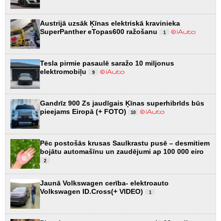
Austrijā uzsāk Ķīnas elektriskā kravinieka
SuperPanther eTopas600 ražošanu
1
Tesla pirmie pasaulē saražo 10 miljonus
elektromobiļu
9
Gandrīz 900 Zs jaudīgais Ķīnas superhibrīds būs
pieejams Eiropā (+ FOTO)
10
Pēc postošās krusas Saulkrastu pusē – desmitiem
bojātu automašīnu un zaudējumi ap 100 000 eiro
2
Jaunā Volkswagen cerība- elektroauto
Volkswagen ID.Cross(+ VIDEO)
1