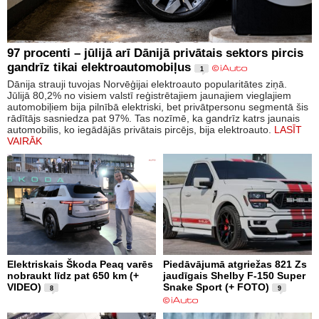
97 procenti – jūlijā arī Dānijā privātais sektors pircis
gandrīz tikai elektroautomobiļus
1
Dānija strauji tuvojas Norvēģijai elektroauto popularitātes ziņā.
Jūlijā 80,2% no visiem valstī reģistrētajiem jaunajiem vieglajiem
automobiļiem bija pilnībā elektriski, bet privātpersonu segmentā šis
rādītājs sasniedza pat 97%. Tas nozīmē, ka gandrīz katrs jaunais
automobilis, ko iegādājās privātais pircējs, bija elektroauto.
LASĪT
VAIRĀK
Elektriskais Škoda Peaq varēs
Piedāvājumā atgriežas 821 Zs
nobraukt līdz pat 650 km (+
jaudīgais Shelby F-150 Super
VIDEO)
Snake Sport (+ FOTO)
8
9