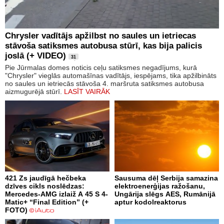
Chrysler vadītājs apžilbst no saules un ietriecas
stāvoša satiksmes autobusa stūrī, kas bija palicis
joslā (+ VIDEO)
31
Pie Jūrmalas domes noticis ceļu satiksmes negadījums, kurā
"Chrysler" vieglās automašīnas vadītājs, iespējams, tika apžilbināts
no saules un ietriecās stāvoša 4. maršruta satiksmes autobusa
aizmugurējā stūrī.
LASĪT VAIRĀK
421 Zs jaudīgā hečbeka
Sausuma dēļ Serbija samazina
dzīves cikls noslēdzas:
elektroenerģijas ražošanu,
Mercedes-AMG izlaiž A 45 S 4-
Ungārija slēgs AES, Rumānijā
Matic+ “Final Edition” (+
aptur kodolreaktorus
FOTO)