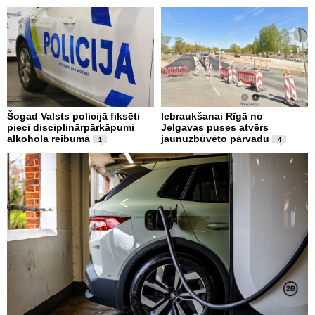
Šogad Valsts policijā fiksēti
Iebraukšanai Rīgā no
pieci disciplinārpārkāpumi
Jelgavas puses atvērs
alkohola reibumā
jaunuzbūvēto pārvadu
1
4