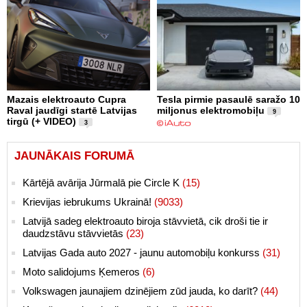
Mazais elektroauto Cupra
Tesla pirmie pasaulē saražo 10
Raval jaudīgi startē Latvijas
miljonus elektromobiļu
9
tirgū (+ VIDEO)
3
JAUNĀKAIS FORUMĀ
Kārtējā avārija Jūrmalā pie Circle K
(15)
Krievijas iebrukums Ukrainā!
(9033)
Latvijā sadeg elektroauto biroja stāvvietā, cik droši tie ir
daudzstāvu stāvvietās
(23)
Latvijas Gada auto 2027 - jaunu automobiļu konkurss
(31)
Moto salidojums Ķemeros
(6)
Volkswagen jaunajiem dzinējiem zūd jauda, ko darīt?
(44)