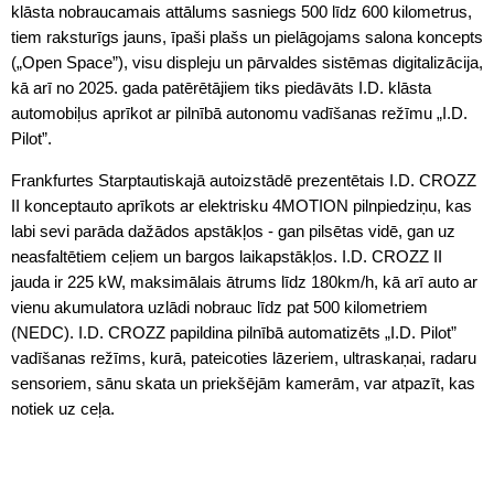
klāsta nobraucamais attālums sasniegs 500 līdz 600 kilometrus,
tiem raksturīgs jauns, īpaši plašs un pielāgojams salona koncepts
(„Open Space”), visu displeju un pārvaldes sistēmas digitalizācija,
kā arī no 2025. gada patērētājiem tiks piedāvāts I.D. klāsta
automobiļus aprīkot ar pilnībā autonomu vadīšanas režīmu „I.D.
Pilot”.
Frankfurtes Starptautiskajā autoizstādē prezentētais I.D. CROZZ
II konceptauto aprīkots ar elektrisku 4MOTION pilnpiedziņu, kas
labi sevi parāda dažādos apstākļos - gan pilsētas vidē, gan uz
neasfaltētiem ceļiem un bargos laikapstākļos. I.D. CROZZ II
jauda ir 225 kW, maksimālais ātrums līdz 180km/h, kā arī auto ar
vienu akumulatora uzlādi nobrauc līdz pat 500 kilometriem
(NEDC). I.D. CROZZ papildina pilnībā automatizēts „I.D. Pilot”
vadīšanas režīms, kurā, pateicoties lāzeriem, ultraskaņai, radaru
sensoriem, sānu skata un priekšējām kamerām, var atpazīt, kas
notiek uz ceļa.