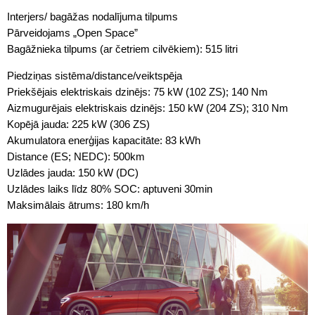
Interjers/ bagāžas nodalījuma tilpums
Pārveidojams „Open Space”
Bagāžnieka tilpums (ar četriem cilvēkiem): 515 litri
Piedziņas sistēma/distance/veiktspēja
Priekšējais elektriskais dzinējs: 75 kW (102 ZS); 140 Nm
Aizmugurējais elektriskais dzinējs: 150 kW (204 ZS); 310 Nm
Kopējā jauda: 225 kW (306 ZS)
Akumulatora enerģijas kapacitāte: 83 kWh
Distance (ES; NEDC): 500km
Uzlādes jauda: 150 kW (DC)
Uzlādes laiks līdz 80% SOC: aptuveni 30min
Maksimālais ātrums: 180 km/h