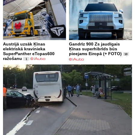
Austrijā uzsāk Ķīnas
Gandrīz 900 Zs jaudīgais
elektriskā kravinieka
Ķīnas superhibrīds būs
SuperPanther eTopas600
pieejams Eiropā (+ FOTO)
10
ražošanu
1