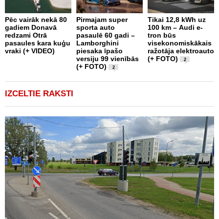
Pēc vairāk nekā 80
Pirmajam super
Tikai 12,8 kWh uz
D
gadiem Donavā
sporta auto
100 km – Audi e-
-
redzami Otrā
pasaulē 60 gadi –
tron būs
m
pasaules kara kuģu
Lamborghini
visekonomiskākais
r
vraki (+ VIDEO)
piesaka īpašo
ražotāja elektroauto
c
versiju 99 vienībās
(+ FOTO)
2
(+ FOTO)
2
IZCELTIE RAKSTI