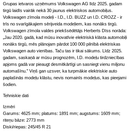
Grupas ietvaros uzņēmums Volkswagen AG līdz 2025. gadam
tirgū laidīs vairāk nekā 30 jaunus elektriskos automobiļus.
Volkswagen zīmola modeļi - I.D., I.D. BUZZ un I.D. CROZZ - ir
trīs no svarīgākajiem sērijveida modeļiem, kas nonāks tirgū.
Volkswagen zīmola valdes priekšsēdētājs Herberts Dīss norāda:
„Jau 2020. gadā, kad mūsu inovatīvie elektriskā klāsta automobiļi
nonāks tirgū, mēs plānojam pārdot 100 000 pilnībā elektriskas
Volkswagen auto vienības. Taču tas ir tikai sākums. Līdz 2025.
gadam, saskaņā ar mūsu prognozēm, I.D. modeļu tirdzniecības
apjoms gadā var pieaugt desmitkārtīgi un sasniegt vienu miljonu
automašīnu.” Viņš gan uzsver, ka turpmākie elektriskie auto
paplašinās modeļu klāstu, nevis nomainīs modeļus, kas pieejami
šodien.
Tehniskie dati
Izmēri
Garums: 4625 mm; platums: 1891 mm; augstums: 1609 mm;
riteņu bāze: 2773 mm
Diski/riepas: 245/45 R 21