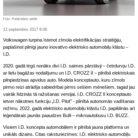
Foto: Publicitātes attēls
12.septembris 2017 8:06
Volkswagen turpina īstenot zīmola elektrifikācijas stratēģiju,
paplašinot pilnīgi jauno inovatīvo elektrisko automobiļu klāstu –
I.D.
2020. gadā tirgū nonāks divi I.D. saimes pārstāvji – četrdurvju I.D.
ar lielu bagāžas nodalījumu un I.D. CROZZ II – pilnībā elektriskais
pilnpiedziņas apvidus auto. Modeļa konceptauto, kuru zīmols
pirmo reizi atrādīja sabiedrībai pirms sešiem mēnešiem, tagad jau
vairāk līdzinās tā ražošanas versijai. I.D. CROZZ II konceptauto
ietver nākotnes funkciju „I.D. Pilot” - pilnībā autonomās vadīšanas
režīmu. 2022. gadā elektrisko automobiļu klāstu I.D. papildinās arī
leģendārais jaunās paaudzes Bulli – mikroautobusu I.D. BUZZ.
Visiem I.D. koncepta automobiļiem ir pilnībā jauna platforma un
unikāls dizains. Citas raksturiezīmes: I.D. elektrisko automobiļu