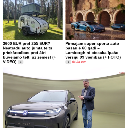
3600 EUR pret 255 EUR?
Pirmajam super sporta auto
Neatradu auto jumta telts
pasaulē 60 gadi –
priekšrocības pret ātri
Lamborghini piesaka īpašo
būvējamo telti uz zemes! (+
versiju 99 vienībās (+ FOTO)
VIDEO)
4
2