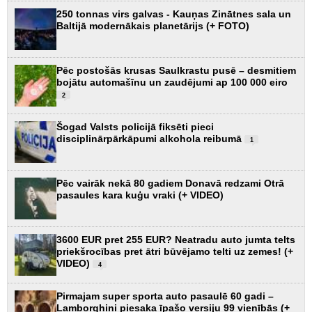
250 tonnas virs galvas - Kauņas Zinātnes sala un
Baltijā modernākais planetārijs (+ FOTO)
Pēc postošās krusas Saulkrastu pusē – desmitiem
bojātu automašīnu un zaudējumi ap 100 000 eiro
2
Šogad Valsts policijā fiksēti pieci
disciplinārpārkāpumi alkohola reibumā
1
Pēc vairāk nekā 80 gadiem Donavā redzami Otrā
pasaules kara kuģu vraki (+ VIDEO)
3600 EUR pret 255 EUR? Neatradu auto jumta telts
priekšrocības pret ātri būvējamo telti uz zemes! (+
VIDEO)
4
Pirmajam super sporta auto pasaulē 60 gadi –
Lamborghini piesaka īpašo versiju 99 vienībās (+