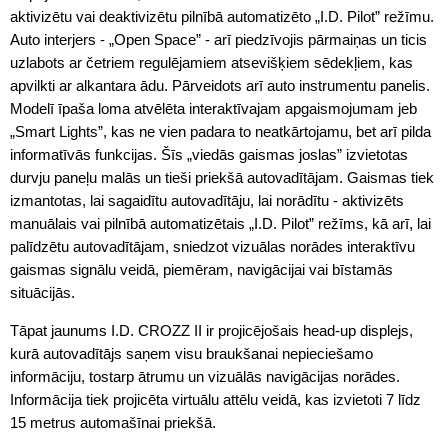
aktivizētu vai deaktivizētu pilnībā automatizēto „I.D. Pilot” režīmu.
Auto interjers - „Open Space” - arī piedzīvojis pārmaiņas un ticis
uzlabots ar četriem regulējamiem atsevišķiem sēdekļiem, kas
apvilkti ar alkantara ādu. Pārveidots arī auto instrumentu panelis.
Modelī īpaša loma atvēlēta interaktīvajam apgaismojumam jeb
„Smart Lights”, kas ne vien padara to neatkārtojamu, bet arī pilda
informatīvās funkcijas. Šīs „viedās gaismas joslas” izvietotas
durvju paneļu malās un tieši priekšā autovadītājam. Gaismas tiek
izmantotas, lai sagaidītu autovadītāju, lai norādītu - aktivizēts
manuālais vai pilnībā automatizētais „I.D. Pilot” režīms, kā arī, lai
palīdzētu autovadītājam, sniedzot vizuālas norādes interaktīvu
gaismas signālu veidā, piemēram, navigācijai vai bīstamās
situācijās.
Tāpat jaunums I.D. CROZZ II ir projicējošais head-up displejs,
kurā autovadītājs saņem visu braukšanai nepieciešamo
informāciju, tostarp ātrumu un vizuālās navigācijas norādes.
Informācija tiek projicēta virtuālu attēlu veidā, kas izvietoti 7 līdz
15 metrus automašīnai priekšā.