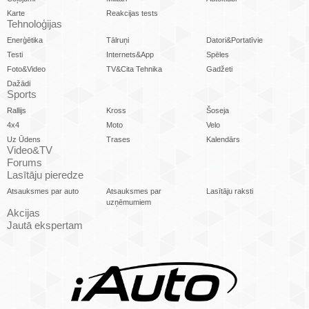
Karte
Reakcijas tests
Tehnoloģijas
Enerģētika
Tālruņi
Datori&Portatīvie
Testi
Internets&App
Spēles
Foto&Video
TV&Cita Tehnika
Gadžeti
Dažādi
Sports
Rallijs
Kross
Šoseja
4x4
Moto
Velo
Uz Ūdens
Trases
Kalendārs
Video&TV
Forums
Lasītāju pieredze
Atsauksmes par auto
Atsauksmes par
Lasītāju raksti
uzņēmumiem
Akcijas
Jautā ekspertam