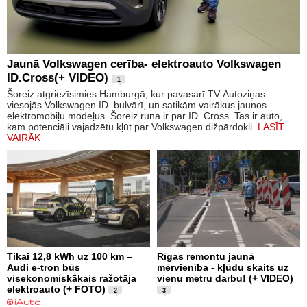
Jaunā Volkswagen cerība- elektroauto Volkswagen
ID.Cross(+ VIDEO)
1
Šoreiz atgriezīsimies Hamburgā, kur pavasarī TV Autoziņas
viesojās Volkswagen ID. bulvārī, un satikām vairākus jaunos
elektromobiļu modeļus. Šoreiz runa ir par ID. Cross. Tas ir auto,
kam potenciāli vajadzētu kļūt par Volkswagen dižpārdokli.
LASĪT
VAIRĀK
Tikai 12,8 kWh uz 100 km –
Rīgas remontu jaunā
Audi e-tron būs
mērvienība - kļūdu skaits uz
visekonomiskākais ražotāja
vienu metru darbu! (+ VIDEO)
elektroauto (+ FOTO)
2
3