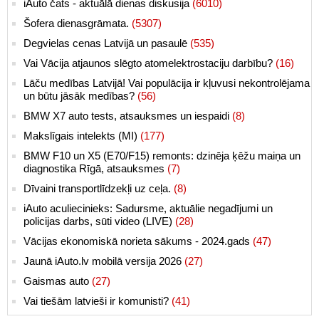
iAuto čats - aktuālā dienas diskusija
(6010)
Šofera dienasgrāmata.
(5307)
Degvielas cenas Latvijā un pasaulē
(535)
Vai Vācija atjaunos slēgto atomelektrostaciju darbību?
(16)
Lāču medības Latvijā! Vai populācija ir kļuvusi nekontrolējama
un būtu jāsāk medības?
(56)
BMW X7 auto tests, atsauksmes un iespaidi
(8)
Makslīgais intelekts (MI)
(177)
BMW F10 un X5 (E70/F15) remonts: dzinēja ķēžu maiņa un
diagnostika Rīgā, atsauksmes
(7)
Dīvaini transportlīdzekļi uz ceļa.
(8)
iAuto aculiecinieks: Sadursme, aktuālie negadījumi un
policijas darbs, sūti video (LIVE)
(28)
Vācijas ekonomiskā norieta sākums - 2024.gads
(47)
Jaunā iAuto.lv mobilā versija 2026
(27)
Gaismas auto
(27)
Vai tiešām latvieši ir komunisti?
(41)