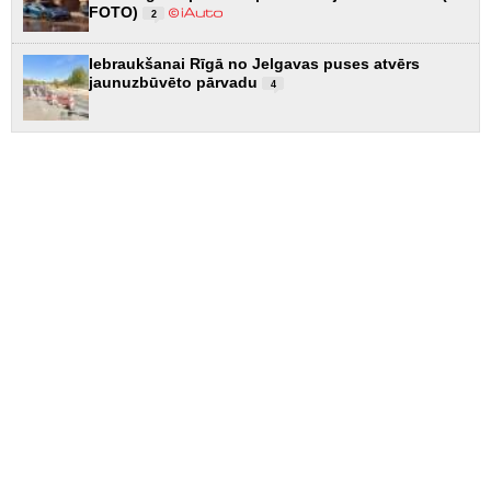
FOTO)
2
Iebraukšanai Rīgā no Jelgavas puses atvērs
jaunuzbūvēto pārvadu
4