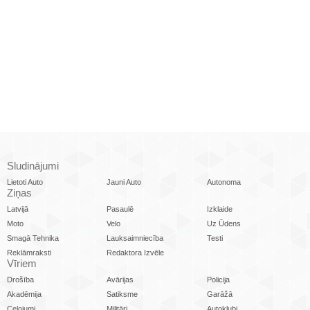
Sludinājumi
Lietoti Auto
Jauni Auto
Autonoma
Ziņas
Latvijā
Pasaulē
Izklaide
Moto
Velo
Uz Ūdens
Smagā Tehnika
Lauksaimniecība
Testi
Reklāmraksti
Redaktora Izvēle
Vīriem
Drošība
Avārijas
Policija
Akadēmija
Satiksme
Garāžā
Ceļojumi
Militāri
Autoklubi