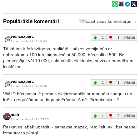
Populārākie komentāri
Lasīt visus komentārus →
3
viencexperc
1
1
Atbildēt
12.septembris 2017 9:45
Tā kā tas ir folksvāgens, realitātē - bāzes versija būs ar
nobraukumu 100 km, piemaksājot 50 000, būs solītie 500. Bet
piemaksājot vēl 10 000, salons būs elektrisks, nevis ar manuāliem
kloķīšiem.
viencexperc
1
1
Atbildēt
12.septembris 2017 9:46
VW ID būs pasaulē pirmais elektromobīlis ar manuālo spoguļu un
krēslu regulēšanu un logu atvēršanu. A nē. Pirmais bija UP.
msh
1
0
Atbildēt
12.septembris 2017 23:20
Paskaties labāk uz teslu - samaksā mazāk, lieto lielu aķi, bet nespēj
izmantot to pilnīgi...