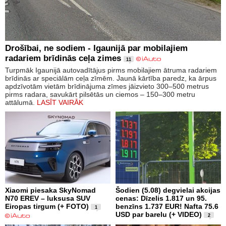
Drošībai, ne sodiem - Igaunijā par mobilajiem
radariem brīdinās ceļa zimes
11
Turpmāk Igaunijā autovadītājus pirms mobilajiem ātruma radariem
brīdinās ar speciālām ceļa zīmēm. Jaunā kārtība paredz, ka ārpus
apdzīvotām vietām brīdinājuma zīmes jāizvieto 300–500 metrus
pirms radara, savukārt pilsētās un ciemos – 150–300 metru
attālumā.
LASĪT VAIRĀK
Xiaomi piesaka SkyNomad
Šodien (5.08) degvielai akcijas
N70 EREV – luksusa SUV
cenas: Dīzelis 1.817 un 95.
Eiropas tirgum (+ FOTO)
benzīns 1.737 EUR! Nafta 75.6
1
USD par barelu (+ VIDEO)
2