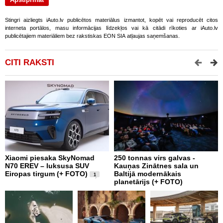
Stingri aizliegts iAuto.lv publicētos materiālus izmantot, kopēt vai reproducēt citos
interneta portālos, masu informācijas līdzekļos vai kā citādi rīkoties ar iAuto.lv
publicētajiem materiāliem bez rakstiskas EON SIA atļaujas saņemšanas.
CITI RAKSTI
Xiaomi piesaka SkyNomad
250 tonnas virs galvas -
9
N70 EREV – luksusa SUV
Kauņas Zinātnes sala un
p
Eiropas tirgum (+ FOTO)
Baltijā modernākais
g
1
planetārijs (+ FOTO)
e