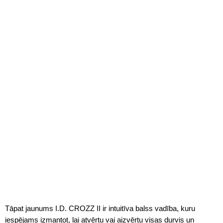
Tāpat jaunums I.D. CROZZ II ir intuitīva balss vadība, kuru
iespējams izmantot, lai atvērtu vai aizvērtu visas durvis un