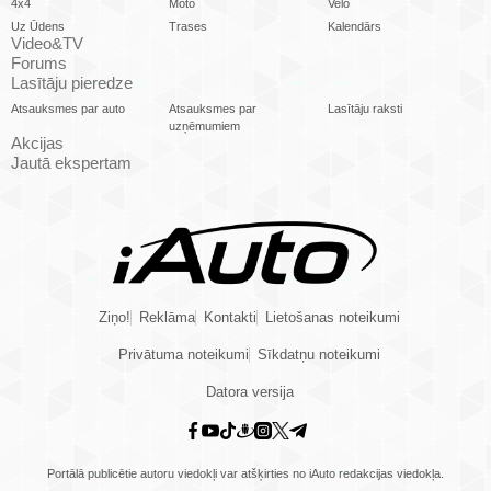
4x4
Moto
Velo
Uz Ūdens
Trases
Kalendārs
Video&TV
Forums
Lasītāju pieredze
Atsauksmes par auto
Atsauksmes par
Lasītāju raksti
uzņēmumiem
Akcijas
Jautā ekspertam
Ziņo!
Reklāma
Kontakti
Lietošanas noteikumi
Privātuma noteikumi
Sīkdatņu noteikumi
Datora versija
Portālā publicētie autoru viedokļi var atšķirties no iAuto redakcijas viedokļa.