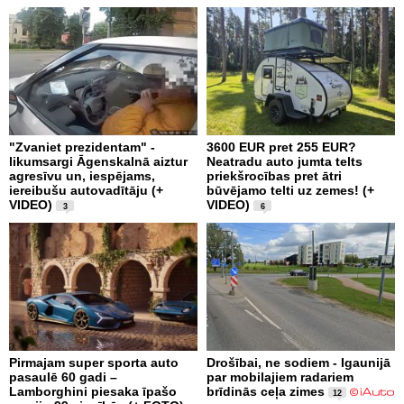
"Zvaniet prezidentam" -
3600 EUR pret 255 EUR?
likumsargi Āgenskalnā aiztur
Neatradu auto jumta telts
agresīvu un, iespējams,
priekšrocības pret ātri
iereibušu autovadītāju (+
būvējamo telti uz zemes! (+
VIDEO)
VIDEO)
3
6
Pirmajam super sporta auto
Drošībai, ne sodiem - Igaunijā
pasaulē 60 gadi –
par mobilajiem radariem
Lamborghini piesaka īpašo
brīdinās ceļa zimes
12