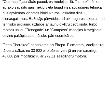
"Compass" jaunākās paaudzes modeļa stilā. Tas nozīmē, ka
agrāko sadalīto gaismekļu vietā tagad visa apgaismes tehnika
būs apvienota vienotos bloklukturos, ieskaitot diožu
dienasgaismas. Ražotājs pārveidos arī aizmugures lukturus, bet
tehnisko pildījumu uzlabos ar jaunu divlitru četrcilindru turbo
motoru un jau "Renegade" un "Compass" modeļos izmēģināto
deviņu pakāpju automātisko pārnesumkārbu.
"Jeep Cherokee" nopērkams arī Eiropā. Piemēram, Vācijas tirgū
tā cena sākas no 33 900 eiro bāzes versijā un var sasniegt
48 000 par modifikāciju ar 272 Zs sešcilindru motoru.