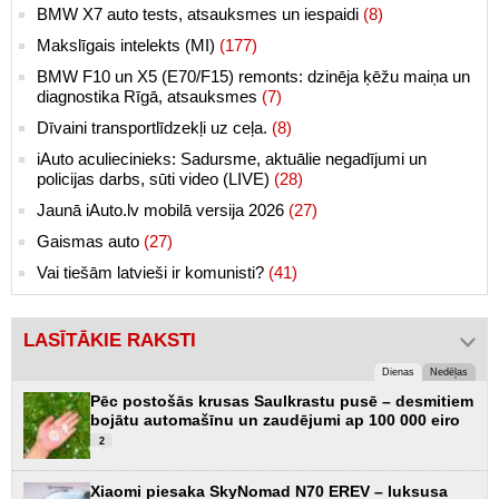
BMW X7 auto tests, atsauksmes un iespaidi
(8)
Makslīgais intelekts (MI)
(177)
BMW F10 un X5 (E70/F15) remonts: dzinēja ķēžu maiņa un
diagnostika Rīgā, atsauksmes
(7)
Dīvaini transportlīdzekļi uz ceļa.
(8)
iAuto aculiecinieks: Sadursme, aktuālie negadījumi un
policijas darbs, sūti video (LIVE)
(28)
Jaunā iAuto.lv mobilā versija 2026
(27)
Gaismas auto
(27)
Vai tiešām latvieši ir komunisti?
(41)
LASĪTĀKIE RAKSTI
Dienas
Nedēļas
Pēc postošās krusas Saulkrastu pusē – desmitiem
bojātu automašīnu un zaudējumi ap 100 000 eiro
2
Xiaomi piesaka SkyNomad N70 EREV – luksusa