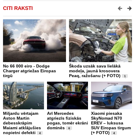
CITI RAKSTI
No 66 000 eiro - Dodge
Škoda uzsāk sava lielākā
2
Charger atgriežas Eiropas
modeļa, jaunā krosovera
K
tirgū
Peaq, ražošanu (+ FOTO)
B
1
p
Miljardu vērtajam
Arī Mercedes
Xiaomi piesaka
Aston Martin
atgriezīs fiziskās
SkyNomad N70
P
debesskrāpim
pogas, tomēr ekrāni
EREV – luksusa
s
Maiami atklājušies
dominēs
SUV Eiropas tirgum
p
6
nopietni defekti
(+ FOTO)
L
4
4