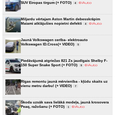
SUV Eiropas tirgum (+ FOTO)
4
Miljardu vērtajam Aston Martin debesskrāpim
Maiami atklājušies nopietni defekti
4
Jaunā Volkswagen cerība- elektroauto
Volkswagen ID.Cross(+ VIDEO)
5
Piedāvājumā atgriežas 821 Zs jaudīgais Shelby F-
150 Super Snake Sport (+ FOTO)
9
Rīgas remontu jaunā mērvienība - kļūdu skaits uz
vienu metru darbu! (+ VIDEO)
7
Škoda uzsāk sava lielākā modeļa, jaunā krosovera
Peaq, ražošanu (+ FOTO)
1