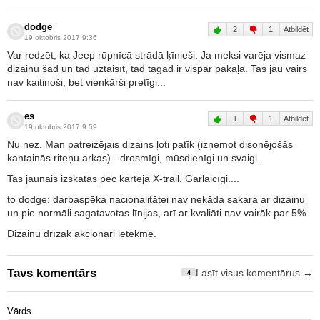
dodge
2
1
Atbildēt
19.oktobris 2017 9:36
Var redzēt, ka Jeep rūpnīcā strādā ķīnieši. Ja meksi varēja vismaz
dizainu šad un tad uztaisīt, tad tagad ir vispār pakaļā. Tas jau vairs
nav kaitinoši, bet vienkārši pretīgi...
es
1
1
Atbildēt
19.oktobris 2017 9:59
Nu nez. Man patreizējais dizains ļoti patīk (izņemot disonējošās
kantainās riteņu arkas) - drosmīgi, mūsdienīgi un svaigi.
Tas jaunais izskatās pēc kārtējā X-trail. Garlaicīgi....
to dodge: darbaspēka nacionalitātei nav nekāda sakara ar dizainu
un pie normāli sagatavotas līnijas, arī ar kvaliāti nav vairāk par 5%.
Dizainu drīzāk akcionāri ietekmē.
Tavs komentārs
Lasīt visus komentārus →
4
Vārds