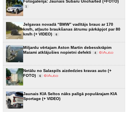
Fotogalerija: Jaunais Subaru Uncharted (+FOTO)
1
Jelgavas novadā “BMW” vadītājs brauc ar 170
km/h, atļauto braukšanas ātrumu pārkāpjot par 80
km/h (+ VIDEO)
6
Miljardu vērtajam Aston Martin debesskrāpim
Maiami atklājušies nopietni defekti
4
Netālu no Salaspils aizdedzies kravas auto (+
FOTO)
6
Jaunais KIA Seltos nāks palīgā populārajam KIA
Sportage (+ VIDEO)