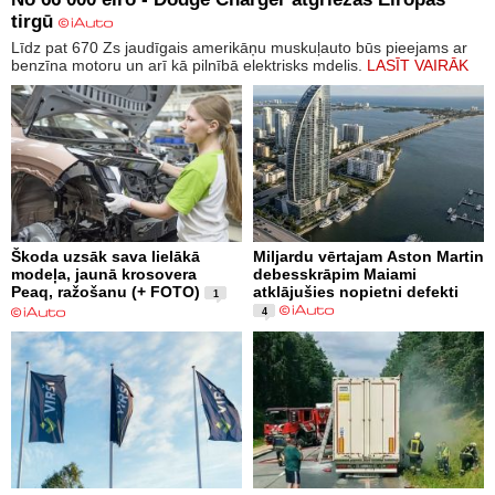
tirgū
Līdz pat 670 Zs jaudīgais amerikāņu muskuļauto būs pieejams ar
benzīna motoru un arī kā pilnībā elektrisks mdelis.
LASĪT VAIRĀK
Škoda uzsāk sava lielākā
Miljardu vērtajam Aston Martin
modeļa, jaunā krosovera
debesskrāpim Maiami
Peaq, ražošanu (+ FOTO)
atklājušies nopietni defekti
1
4