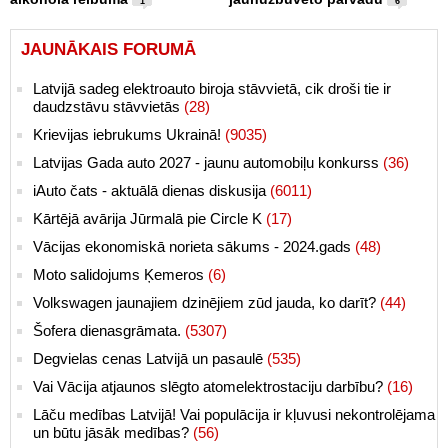
1
6
JAUNĀKAIS FORUMĀ
Latvijā sadeg elektroauto biroja stāvvietā, cik droši tie ir
daudzstāvu stāvvietās
(28)
Krievijas iebrukums Ukrainā!
(9035)
Latvijas Gada auto 2027 - jaunu automobiļu konkurss
(36)
iAuto čats - aktuālā dienas diskusija
(6011)
Kārtējā avārija Jūrmalā pie Circle K
(17)
Vācijas ekonomiskā norieta sākums - 2024.gads
(48)
Moto salidojums Ķemeros
(6)
Volkswagen jaunajiem dzinējiem zūd jauda, ko darīt?
(44)
Šofera dienasgrāmata.
(5307)
Degvielas cenas Latvijā un pasaulē
(535)
Vai Vācija atjaunos slēgto atomelektrostaciju darbību?
(16)
Lāču medības Latvijā! Vai populācija ir kļuvusi nekontrolējama
un būtu jāsāk medības?
(56)