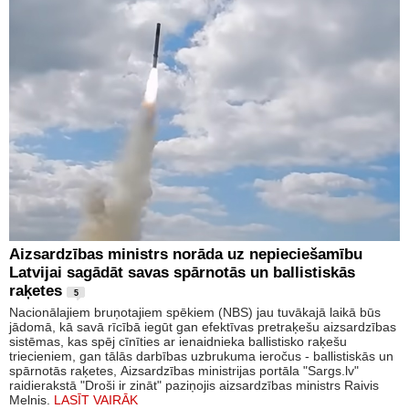
Aizsardzības ministrs norāda uz nepieciešamību
Latvijai sagādāt savas spārnotās un ballistiskās
raķetes
5
Nacionālajiem bruņotajiem spēkiem (NBS) jau tuvākajā laikā būs
jādomā, kā savā rīcībā iegūt gan efektīvas pretraķešu aizsardzības
sistēmas, kas spēj cīnīties ar ienaidnieka ballistisko raķešu
triecieniem, gan tālās darbības uzbrukuma ieročus - ballistiskās un
spārnotās raķetes, Aizsardzības ministrijas portāla "Sargs.lv"
raidierakstā "Droši ir zināt" paziņojis aizsardzības ministrs Raivis
Melnis.
LASĪT VAIRĀK