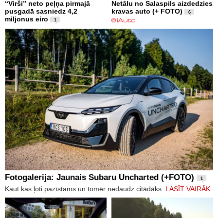
“Virši” neto peļņa pirmajā
Netālu no Salaspils aizdedzies
pusgadā sasniedz 4,2
kravas auto (+ FOTO)
6
miljonus eiro
1
Fotogalerija: Jaunais Subaru Uncharted (+FOTO)
1
Kaut kas ļoti pazīstams un tomēr nedaudz citādāks.
LASĪT VAIRĀK