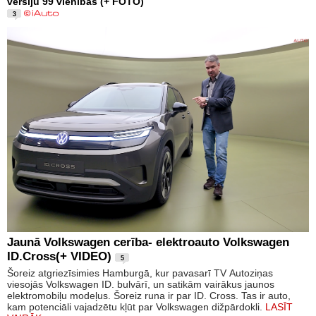
versiju 99 vienībās (+ FOTO)
3
Jaunā Volkswagen cerība- elektroauto Volkswagen
ID.Cross(+ VIDEO)
5
Šoreiz atgriezīsimies Hamburgā, kur pavasarī TV Autoziņas
viesojās Volkswagen ID. bulvārī, un satikām vairākus jaunos
elektromobiļu modeļus. Šoreiz runa ir par ID. Cross. Tas ir auto,
kam potenciāli vajadzētu kļūt par Volkswagen dižpārdokli.
LASĪT