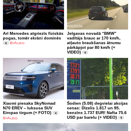
Arī Mercedes atgriezīs fiziskās
Jelgavas novadā “BMW”
pogas, tomēr ekrāni dominēs
vadītājs brauc ar 170 km/h,
atļauto braukšanas ātrumu
6
pārkāpjot par 80 km/h (+
VIDEO)
6
Xiaomi piesaka SkyNomad
Šodien (5.08) degvielai akcijas
N70 EREV – luksusa SUV
cenas: Dīzelis 1.817 un 95.
Eiropas tirgum (+ FOTO)
benzīns 1.737 EUR! Nafta 75.6
4
USD par barelu (+ VIDEO)
9