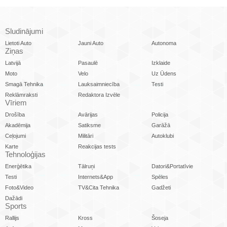
Sludinājumi
Lietoti Auto
Jauni Auto
Autonoma
Ziņas
Latvijā
Pasaulē
Izklaide
Moto
Velo
Uz Ūdens
Smagā Tehnika
Lauksaimniecība
Testi
Reklāmraksti
Redaktora Izvēle
Vīriem
Drošība
Avārijas
Policija
Akadēmija
Satiksme
Garāžā
Ceļojumi
Militāri
Autoklubi
Karte
Reakcijas tests
Tehnoloģijas
Enerģētika
Tālruņi
Datori&Portatīvie
Testi
Internets&App
Spēles
Foto&Video
TV&Cita Tehnika
Gadžeti
Dažādi
Sports
Rallijs
Kross
Šoseja