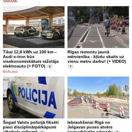
VAIRĀK
Tikai 12,8 kWh uz 100 km –
Rīgas remontu jaunā
Audi e-tron būs
mērvienība - kļūdu skaits uz
visekonomiskākais ražotāja
vienu metru darbu! (+ VIDEO)
elektroauto (+ FOTO)
3
7
Šogad Valsts policijā fiksēti
Iebraukšanai Rīgā no
pieci disciplinārpārkāpumi
Jelgavas puses atvērs
alkohola reibumā
jaunuzbūvēto pārvadu