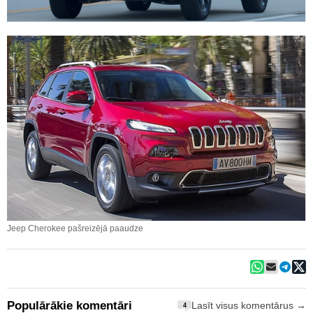
Jeep Cherokee pašreizējā paaudze
Populārākie komentāri
Lasīt visus komentārus →
4