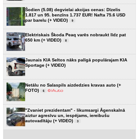
Šodien (5.08) degvielai akcijas cenas: Dīzelis
1.817 un 95. benzīns 1.737 EUR! Nafta 75.6 USD
par barelu (+ VIDEO)
9
Elektriskais Škoda Peaq varēs nobraukt līdz pat
650 km (+ VIDEO)
8
Jaunais KIA Seltos nāks palīgā populārajam KIA
Sportage (+ VIDEO)
Netālu no Salaspils aizdedzies kravas auto (+
FOTO)
6
"Zvaniet prezidentam" - likumsargi Āgenskalnā
aiztur agresīvu un, iespējams, iereibušu
autovadītāju (+ VIDEO)
3