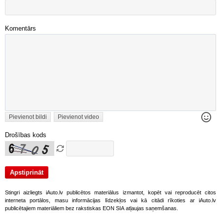
Komentārs
Pievienot bildi
Pievienot video
Drošības kods
Stingri aizliegts iAuto.lv publicētos materiālus izmantot, kopēt vai reproducēt citos
interneta portālos, masu informācijas līdzekļos vai kā citādi rīkoties ar iAuto.lv
publicētajiem materiāliem bez rakstiskas EON SIA atļaujas saņemšanas.