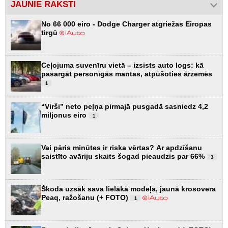
JAUNIE RAKSTI
No 66 000 eiro - Dodge Charger atgriežas Eiropas
tirgū
Ceļojuma suvenīru vietā – izsists auto logs: kā
pasargāt personīgās mantas, atpūšoties ārzemēs
1
“Virši” neto peļņa pirmajā pusgadā sasniedz 4,2
miljonus eiro
1
Vai pāris minūtes ir riska vērtas? Ar apdzīšanu
saistīto avāriju skaits šogad pieaudzis par 66%
3
Škoda uzsāk sava lielākā modeļa, jaunā krosovera
Peaq, ražošanu (+ FOTO)
1