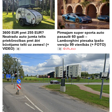
3600 EUR pret 255 EUR?
Pirmajam super sporta auto
Neatradu auto jumta telts
pasaulē 60 gadi –
priekšrocības pret ātri
Lamborghini piesaka īpašo
būvējamo telti uz zemes! (+
versiju 99 vienībās (+ FOTO)
VIDEO)
8
3