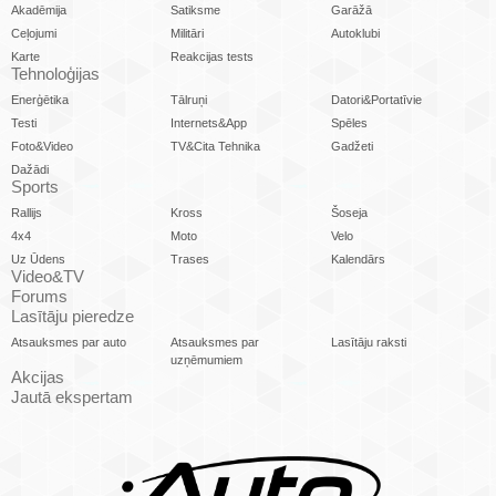
Akadēmija
Satiksme
Garāžā
Ceļojumi
Militāri
Autoklubi
Karte
Reakcijas tests
Tehnoloģijas
Enerģētika
Tālruņi
Datori&Portatīvie
Testi
Internets&App
Spēles
Foto&Video
TV&Cita Tehnika
Gadžeti
Dažādi
Sports
Rallijs
Kross
Šoseja
4x4
Moto
Velo
Uz Ūdens
Trases
Kalendārs
Video&TV
Forums
Lasītāju pieredze
Atsauksmes par auto
Atsauksmes par
Lasītāju raksti
uzņēmumiem
Akcijas
Jautā ekspertam