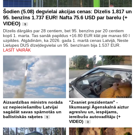
Šodien (5.08) degvielai akcijas cenas: Dīzelis 1.817 un
95. benzīns 1.737 EUR! Nafta 75.6 USD par barelu (+
VIDEO)
9
Dīzelis dārgāks par 28 centiem, bet 95. benzīns par 20 centiem
kopš 1. marta. Tas sanāk papildus +16.80 EUR klāt pie manas 60 l
uzpildes. Atgādinām, ka 2026. gada 1. martā cenas Latvijā, Neste
Lielupes DUS dīzeļdegvielai un 95. benzīnam bija 1.537 EUR.
LASĪT VAIRĀK
Aizsardzības ministrs norāda
"Zvaniet prezidentam" -
uz nepieciešamību Latvijai
likumsargi Āgenskalnā aiztur
sagādāt savas spārnotās un
agresīvu un, iespējams,
ballistiskās raķetes
iereibušu autovadītāju (+
9
VIDEO)
3