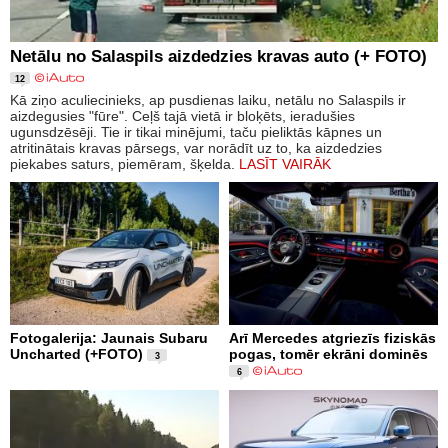
Netālu no Salaspils aizdedzies kravas auto (+ FOTO)
12
Kā ziņo aculiecinieks, ap pusdienas laiku, netālu no Salaspils ir
aizdegusies "fūre". Ceļš tajā vietā ir bloķēts, ieradušies
ugunsdzēsēji. Tie ir tikai minējumi, taču pieliktās kāpnes un
atritinātais kravas pārsegs, var norādīt uz to, ka aizdedzies
piekabes saturs, piemēram, šķelda.
LASĪT VAIRĀK
Fotogalerija: Jaunais Subaru
Arī Mercedes atgriezīs fiziskās
Uncharted (+FOTO)
pogas, tomēr ekrāni dominēs
3
6