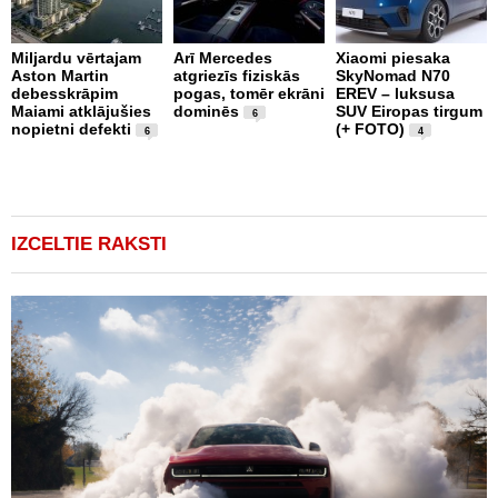
Miljardu vērtajam
Arī Mercedes
Xiaomi piesaka
Aston Martin
atgriezīs fiziskās
SkyNomad N70
P
debesskrāpim
pogas, tomēr ekrāni
EREV – luksusa
s
Maiami atklājušies
dominēs
SUV Eiropas tirgum
p
6
nopietni defekti
(+ FOTO)
L
6
4
p
v
(
IZCELTIE RAKSTI