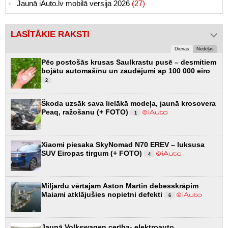
Jaunā iAuto.lv mobilā versija 2026
(27)
LASĪTĀKIE RAKSTI
Dienas
Nedēļas
Pēc postošās krusas Saulkrastu pusē – desmitiem
bojātu automašīnu un zaudējumi ap 100 000 eiro
2
Škoda uzsāk sava lielākā modeļa, jaunā krosovera
Peaq, ražošanu (+ FOTO)
1
Xiaomi piesaka SkyNomad N70 EREV – luksusa
SUV Eiropas tirgum (+ FOTO)
4
Miljardu vērtajam Aston Martin debesskrāpim
Maiami atklājušies nopietni defekti
6
Jaunā Volkswagen cerība- elektroauto