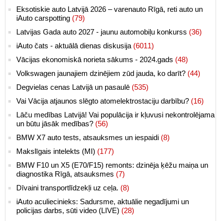
Eksotiskie auto Latvijā 2026 – varenauto Rīgā, reti auto un
iAuto carspotting
(79)
Latvijas Gada auto 2027 - jaunu automobiļu konkurss
(36)
iAuto čats - aktuālā dienas diskusija
(6011)
Vācijas ekonomiskā norieta sākums - 2024.gads
(48)
Volkswagen jaunajiem dzinējiem zūd jauda, ko darīt?
(44)
Degvielas cenas Latvijā un pasaulē
(535)
Vai Vācija atjaunos slēgto atomelektrostaciju darbību?
(16)
Lāču medības Latvijā! Vai populācija ir kļuvusi nekontrolējama
un būtu jāsāk medības?
(56)
BMW X7 auto tests, atsauksmes un iespaidi
(8)
Makslīgais intelekts (MI)
(177)
BMW F10 un X5 (E70/F15) remonts: dzinēja ķēžu maiņa un
diagnostika Rīgā, atsauksmes
(7)
Dīvaini transportlīdzekļi uz ceļa.
(8)
iAuto aculiecinieks: Sadursme, aktuālie negadījumi un
policijas darbs, sūti video (LIVE)
(28)