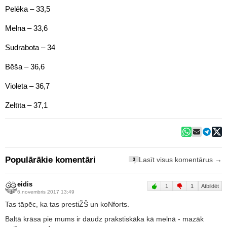
Pelēka – 33,5
Melna – 33,6
Sudrabota – 34
Bēša – 36,6
Violeta – 36,7
Zeltīta – 37,1
Populārākie komentāri
Lasīt visus komentārus →
3
eidis
1
1
Atbildēt
6.novembris 2017 13:49
Tas tāpēc, ka tas prestiŽŠ un koNforts.
Baltā krāsa pie mums ir daudz prakstiskāka kā melnā - mazāk