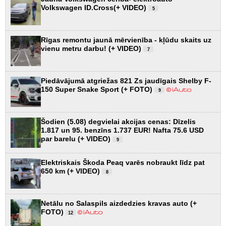
Volkswagen ID.Cross(+ VIDEO)
5
Rīgas remontu jaunā mērvienība - kļūdu skaits uz
vienu metru darbu! (+ VIDEO)
7
Piedāvājumā atgriežas 821 Zs jaudīgais Shelby F-
150 Super Snake Sport (+ FOTO)
9
Šodien (5.08) degvielai akcijas cenas: Dīzelis
1.817 un 95. benzīns 1.737 EUR! Nafta 75.6 USD
par barelu (+ VIDEO)
9
Elektriskais Škoda Peaq varēs nobraukt līdz pat
650 km (+ VIDEO)
8
Netālu no Salaspils aizdedzies kravas auto (+
FOTO)
12