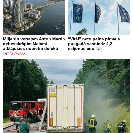
Miljardu vērtajam Aston Martin
“Virši” neto peļņa pirmajā
debesskrāpim Maiami
pusgadā sasniedz 4,2
atklājušies nopietni defekti
miljonus eiro
2
6