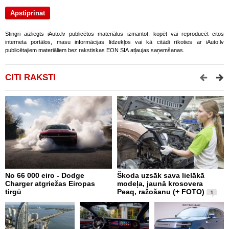
Stingri aizliegts iAuto.lv publicētos materiālus izmantot, kopēt vai reproducēt citos
interneta portālos, masu informācijas līdzekļos vai kā citādi rīkoties ar iAuto.lv
publicētajiem materiāliem bez rakstiskas EON SIA atļaujas saņemšanas.
CITI RAKSTI
No 66 000 eiro - Dodge
Škoda uzsāk sava lielākā
2
Charger atgriežas Eiropas
modeļa, jaunā krosovera
K
tirgū
Peaq, ražošanu (+ FOTO)
B
1
p