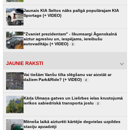
Jaunais KIA Seltos nāks palīgā populārajam KIA
Sportage (+ VIDEO)
"Zvaniet prezidentam" - likumsargi Āgenskalnā
aiztur agresīvu un, iespējams, iereibušu
autovadītāju (+ VIDEO)
3
JAUNIE RAKSTI
Vai tiešām Vanšu tilta slēgšanu var aizstāt ar
dažiem Park&Ride? (+ VIDEO)
2
Kārļa Ulmaņa gatves un Lielirbes ielas krustojumā
ierīkos sabiedriskā transporta joslu
2
Mēneša laikā aizturēti kārtējie degvielas uzpildes
staciju apzadzēji