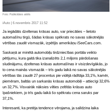
Foto: Publicitātes attēls
iAuto | 6.novembris 2017 11:52
Ja iegādāts dzeltenas krāsas auto, var priecāties – lietoto
automašīnu tirgū, šādas krāsas spēkrats no savas sākotnējās
vērtības zaudē vismazāk, izpētījis amerikāņu iSeeCars.com.
Saskaņā ar minētā automobiļu tirdzniecības portāla veikto
pētījumu, kura gaitā tika izanalizēts 2,1 miljons pārdošanas
sludinājumu, dzeltenas krāsas automašīnas ir visizdevīgākās, jo
to cena mainās vismazāk – trīs gadu laikā no savas sākotnējās
vērtības tās zaudē 27 procentus pie vidējā rādītāja 33,1%, kamēr,
piemēram, baltās un sarkanās krāsas automobiļi – attiecīgi 32,6%
un 32,7%. Visvairāk nāksies vilties zeltītās krāsas auto
īpašniekiem, jo trīs gadu laikā šo spēkratu cena saruks par
37,1%.
Interesanti, ka pretēja tendence vērojama, ja salīdzina laika