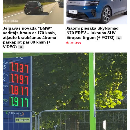
Jelgavas novadā “BMW”
Xiaomi piesaka SkyNomad
vadītājs brauc ar 170 km/h,
N70 EREV – luksusa SUV
atļauto braukšanas ātrumu
Eiropas tirgum (+ FOTO)
4
pārkāpjot par 80 km/h (+
VIDEO)
6