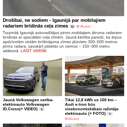
Drošībai, ne sodiem - Igaunijā par mobilajiem
radariem brīdinās ceļa zimes
12
Turpmāk Igaunijā autovadītājus pirms mobilajiem ātruma radariem
brīdinās ar speciālām ceļa zīmēm. Jaunā kārtība paredz, ka ārpus
apdzīvotām vietām brīdinājuma zīmes jāizvieto 300–500 metrus
pirms radara, savukārt pilsētās un ciemos – 150–300 metru
attālumā.
LASĪT VAIRĀK
Jaunā Volkswagen cerība-
Tikai 12,8 kWh uz 100 km –
elektroauto Volkswagen
Audi e-tron būs
ID.Cross(+ VIDEO)
visekonomiskākais ražotāja
5
elektroauto (+ FOTO)
3