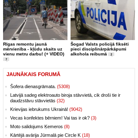
Rīgas remontu jaunā
Šogad Valsts policijā fiksēti
mērvienība - kļūdu skaits uz
pieci disciplinārpārkāpumi
vienu metru darbu! (+ VIDEO)
alkohola reibumā
2
7
JAUNĀKAIS FORUMĀ
Šofera dienasgrāmata.
(5308)
Latvijā sadeg elektroauto biroja stāvvietā, cik droši tie ir
daudzstāvu stāvvietās
(32)
Krievijas iebrukums Ukrainā!
(9042)
Vecas konfektes bērniem! Vai tas ir ok?
(3)
Moto salidojums Ķemeros
(8)
Kārtējā avārija Jūrmalā pie Circle K
(18)