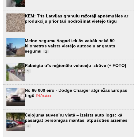
KEM: Trīs Latvijas granulu ražotāji apņēmušies ar
produkciju prioritāri nodrošināt vietējo tirgu
Melno segumu šogad ieklās vairāk nekā 50
kilometros valsts vietējo autoceļu ar grants
segumu
2
Pabeigta trīs reģionālo veloceļu izbūve (+ FOTO)
1
No 66 000 eiro - Dodge Charger atgriežas Eiropas
tirgū
Ceļojuma suvenīru vietā – izsists auto logs: kā
pasargāt personīgās mantas, atpūšoties ārzemēs
1