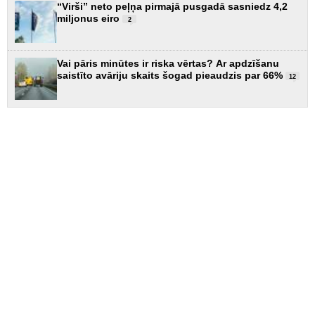
“Virši” neto peļņa pirmajā pusgadā sasniedz 4,2
miljonus eiro
2
Vai pāris minūtes ir riska vērtas? Ar apdzīšanu
saistīto avāriju skaits šogad pieaudzis par 66%
12