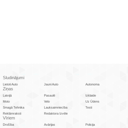
Sludinājumi
Lietoti Auto
Jauni Auto
Autonoma
Ziņas
Latvijā
Pasaulē
Izklaide
Moto
Velo
Uz Ūdens
Smagā Tehnika
Lauksaimniecība
Testi
Reklāmraksti
Redaktora Izvēle
Vīriem
Drošība
Avārijas
Policija